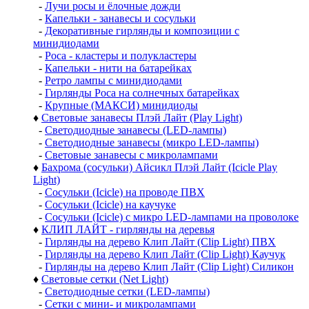
-
Лучи росы и ёлочные дожди
-
Капельки - занавесы и сосульки
-
Декоративные гирлянды и композиции с
минидиодами
-
Роса - кластеры и полукластеры
-
Капельки - нити на батарейках
-
Ретро лампы с минидиодами
-
Гирлянды Роса на солнечных батарейках
-
Крупные (МАКСИ) минидиоды
♦
Световые занавесы Плэй Лайт (Play Light)
-
Светодиодные занавесы (LED-лампы)
-
Светодиодные занавесы (микро LED-лампы)
-
Световые занавесы с микролампами
♦
Бахрома (сосульки) Айсикл Плэй Лайт (Icicle Play
Light)
-
Сосульки (Icicle) на проводе ПВХ
-
Сосульки (Icicle) на каучуке
-
Сосульки (Icicle) с микро LED-лампами на проволоке
♦
КЛИП ЛАЙТ - гирлянды на деревья
-
Гирлянды на дерево Клип Лайт (Clip Light) ПВХ
-
Гирлянды на дерево Клип Лайт (Clip Light) Каучук
-
Гирлянды на дерево Клип Лайт (Clip Light) Силикон
♦
Световые сетки (Net Light)
-
Светодиодные сетки (LED-лампы)
-
Сетки с мини- и микролампами