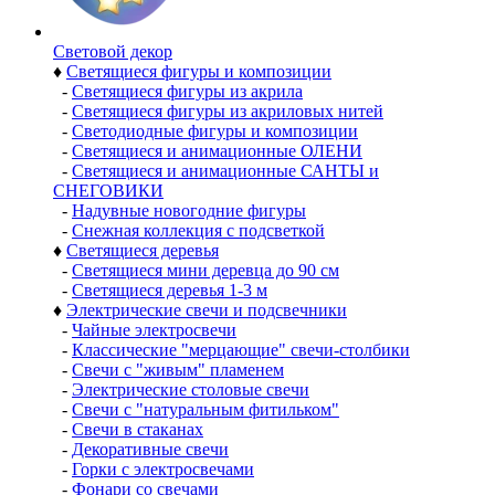
Световой декор
♦
Светящиеся фигуры и композиции
-
Светящиеся фигуры из акрила
-
Светящиеся фигуры из акриловых нитей
-
Светодиодные фигуры и композиции
-
Светящиеся и анимационные ОЛЕНИ
-
Светящиеся и анимационные САНТЫ и
СНЕГОВИКИ
-
Надувные новогодние фигуры
-
Снежная коллекция с подсветкой
♦
Светящиеся деревья
-
Светящиеся мини деревца до 90 см
-
Светящиеся деревья 1-3 м
♦
Электрические свечи и подсвечники
-
Чайные электросвечи
-
Классические "мерцающие" свечи-столбики
-
Свечи с "живым" пламенем
-
Электрические столовые свечи
-
Свечи с "натуральным фитильком"
-
Свечи в стаканах
-
Декоративные свечи
-
Горки с электросвечами
-
Фонари со свечами