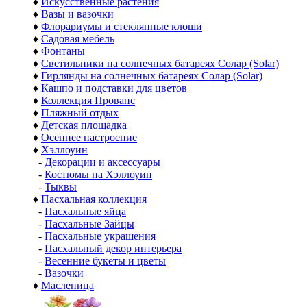
♦
Искусственные растения
♦
Вазы и вазочки
♦
Флорариумы и стеклянные клоши
♦
Садовая мебель
♦
Фонтаны
♦
Светильники на солнечных батареях Солар (Solar)
♦
Гирлянды на солнечных батареях Солар (Solar)
♦
Кашпо и подставки для цветов
♦
Коллекция Прованс
♦
Пляжный отдых
♦
Детская площадка
♦
Осеннее настроение
♦
Хэллоуин
-
Декорации и аксессуары
-
Костюмы на Хэллоуин
-
Тыквы
♦
Пасхальная коллекция
-
Пасхальные яйца
-
Пасхальные Зайцы
-
Пасхальные украшения
-
Пасхальный декор интерьера
-
Весенние букеты и цветы
-
Вазочки
♦
Масленица