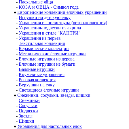
-
Пасхальные яйца
-
КОЗА и ОВЦА - Символ года
♦
Европейские коллекции ёлочных украшений
-
Игрушки на детскую елку
-
Украшения из полистоуна (ретро-коллекция)
-
Украшения-подвески из акрила
-
Украшения в стиле "КАНТРИ"
-
Украшения из перьев
-
Текстильная коллекция
-
Керамические коллекции
-
Металлические ёлочные игрушки
-
Елочные игрушки из дерева
-
Елочные игрушки из бумаги
-
Валяные игрушки
-
Кружевные украшения
-
Розовая коллекция
-
Верхушки на елку
-
Светящиеся ёлочные игрушки
♦
Снежинки, сосульки, звезды, шишки
-
Снежинки
-
Сосульки
-
Подвески
-
Звезды
-
Шишки
♦
Украшения для настольных елок