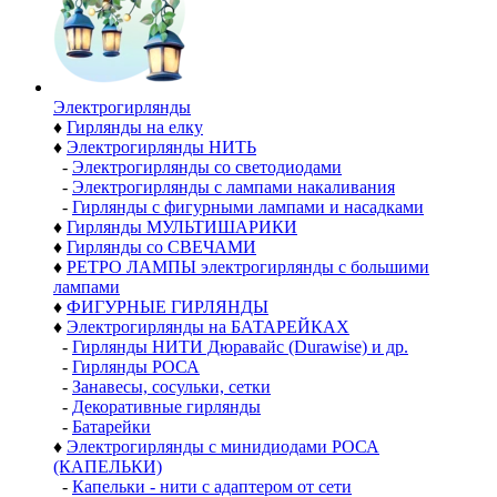
Электро­гирлянды
♦
Гирлянды на елку
♦
Электрогирлянды НИТЬ
-
Электрогирлянды со светодиодами
-
Электрогирлянды с лампами накаливания
-
Гирлянды с фигурными лампами и насадками
♦
Гирлянды МУЛЬТИШАРИКИ
♦
Гирлянды со СВЕЧАМИ
♦
РЕТРО ЛАМПЫ электрогирлянды с большими
лампами
♦
ФИГУРНЫЕ ГИРЛЯНДЫ
♦
Электрогирлянды на БАТАРЕЙКАХ
-
Гирлянды НИТИ Дюравайс (Durawise) и др.
-
Гирлянды РОСА
-
Занавесы, сосульки, сетки
-
Декоративные гирлянды
-
Батарейки
♦
Электрогирлянды с минидиодами РОСА
(КАПЕЛЬКИ)
-
Капельки - нити с адаптером от сети