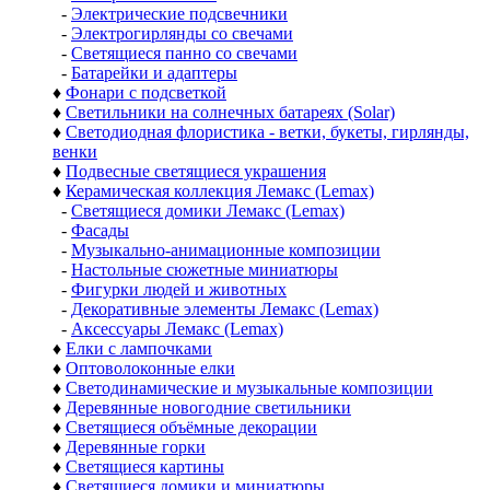
-
Электрические подсвечники
-
Электрогирлянды со свечами
-
Светящиеся панно со свечами
-
Батарейки и адаптеры
♦
Фонари с подсветкой
♦
Светильники на солнечных батареях (Solar)
♦
Светодиодная флористика - ветки, букеты, гирлянды,
венки
♦
Подвесные светящиеся украшения
♦
Керамическая коллекция Лемакс (Lemax)
-
Светящиеся домики Лемакс (Lemax)
-
Фасады
-
Музыкально-анимационные композиции
-
Настольные сюжетные миниатюры
-
Фигурки людей и животных
-
Декоративные элементы Лемакс (Lemax)
-
Аксессуары Лемакс (Lemax)
♦
Елки с лампочками
♦
Оптоволоконные елки
♦
Светодинамические и музыкальные композиции
♦
Деревянные новогодние светильники
♦
Светящиеся объёмные декорации
♦
Деревянные горки
♦
Светящиеся картины
♦
Светящиеся домики и миниатюры