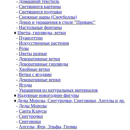
-
Домашний текстиль
-
Светящиеся картины
-
Светящиеся подушки
-
Снежные шары (Сноуболлы)
-
Декор и украшения в стиле "Прованс"
-
Настольные фонтаны
♦
Цветы, гирлянды, ветки
-
Пуансеттии
-
Искусственные растения
-
Розы
-
Цветы разные
-
Декоративные ветки
-
Декоративные гирлянды
-
Хвойные ветки
-
Ветки с ягодами
-
Декоративные венки
-
Ягоды
-
Украшения из натуральных материалов
♦
Надувные новогодние фигуры
♦
Деды Морозы, Снегурочки, Снеговики, Ангелы и др.
-
Деды Морозы
-
Санта Клаусы
-
Снегурочки
-
Снеговики
-
Ангелы, Феи, Эльфы, Гномы