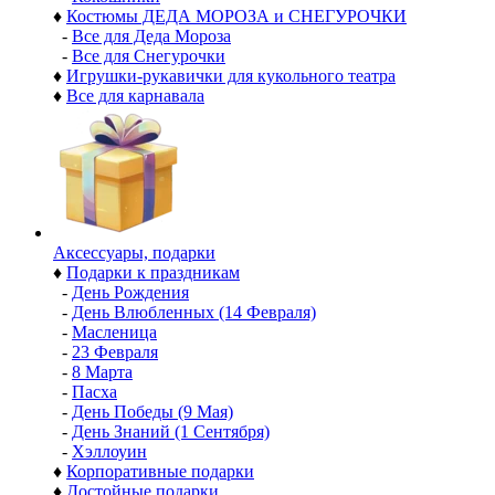
♦
Костюмы ДЕДА МОРОЗА и СНЕГУРОЧКИ
-
Все для Деда Мороза
-
Все для Снегурочки
♦
Игрушки-рукавички для кукольного театра
♦
Все для карнавала
Аксессуары, подарки
♦
Подарки к праздникам
-
День Рождения
-
День Влюбленных (14 Февраля)
-
Масленица
-
23 Февраля
-
8 Марта
-
Пасха
-
День Победы (9 Мая)
-
День Знаний (1 Сентября)
-
Хэллоуин
♦
Корпоративные подарки
♦
Достойные подарки