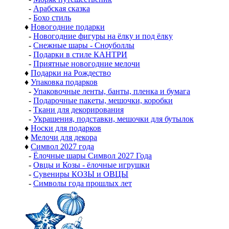
-
Арабская сказка
-
Бохо стиль
♦
Новогодние подарки
-
Новогодние фигуры на ёлку и под ёлку
-
Снежные шары - Сноуболлы
-
Подарки в стиле КАНТРИ
-
Приятные новогодние мелочи
♦
Подарки на Рождество
♦
Упаковка подарков
-
Упаковочные ленты, банты, пленка и бумага
-
Подарочные пакеты, мешочки, коробки
-
Ткани для декорирования
-
Украшения, подставки, мешочки для бутылок
♦
Носки для подарков
♦
Мелочи для декора
♦
Символ 2027 года
-
Ёлочные шары Символ 2027 Года
-
Овцы и Козы - ёлочные игрушки
-
Сувениры КОЗЫ и ОВЦЫ
-
Символы года прошлых лет