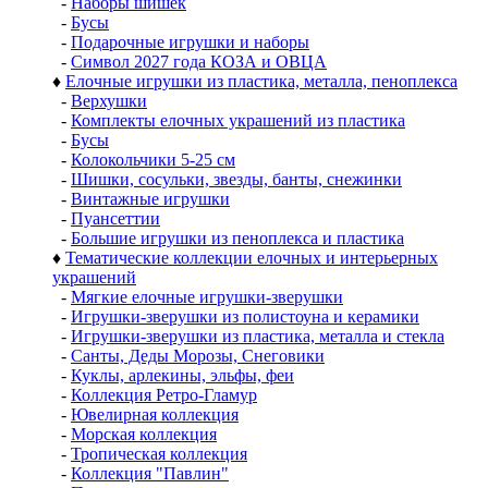
-
Наборы шишек
-
Бусы
-
Подарочные игрушки и наборы
-
Символ 2027 года КОЗА и ОВЦА
♦
Елочные игрушки из пластика, металла, пеноплекса
-
Верхушки
-
Комплекты елочных украшений из пластика
-
Бусы
-
Колокольчики 5-25 см
-
Шишки, сосульки, звезды, банты, снежинки
-
Винтажные игрушки
-
Пуансеттии
-
Большие игрушки из пеноплекса и пластика
♦
Тематические коллекции елочных и интерьерных
украшений
-
Мягкие елочные игрушки-зверушки
-
Игрушки-зверушки из полистоуна и керамики
-
Игрушки-зверушки из пластика, металла и стекла
-
Санты, Деды Морозы, Снеговики
-
Куклы, арлекины, эльфы, феи
-
Коллекция Ретро-Гламур
-
Ювелирная коллекция
-
Морская коллекция
-
Тропическая коллекция
-
Коллекция "Павлин"