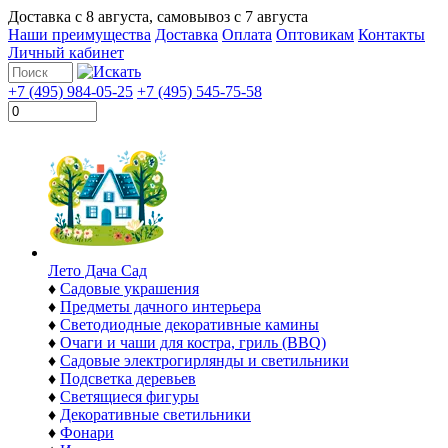
Доставка с
8 августа
, самовывоз с
7 августа
Наши преимущества
Доставка
Оплата
Оптовикам
Контакты
Личный кабинет
+7 (495) 984-05-25
+7 (495) 545-75-58
Лето Дача Сад
♦
Садовые украшения
♦
Предметы дачного интерьера
♦
Светодиодные декоративные камины
♦
Очаги и чаши для костра, гриль (BBQ)
♦
Садовые электрогирлянды и светильники
♦
Подсветка деревьев
♦
Светящиеся фигуры
♦
Декоративные светильники
♦
Фонари