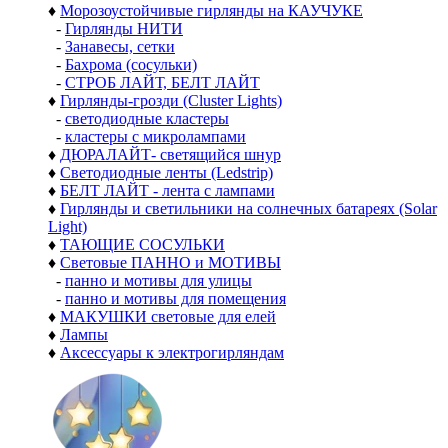
♦
Морозоустойчивые гирлянды на КАУЧУКЕ
-
Гирлянды НИТИ
-
Занавесы, сетки
-
Бахрома (сосульки)
-
СТРОБ ЛАЙТ, БЕЛТ ЛАЙТ
♦
Гирлянды-грозди (Cluster Lights)
-
светодиодные кластеры
-
кластеры с микролампами
♦
ДЮРАЛАЙТ- светящийся шнур
♦
Светодиодные ленты (Ledstrip)
♦
БЕЛТ ЛАЙТ - лента с лампами
♦
Гирлянды и светильники на солнечных батареях (Solar
Light)
♦
ТАЮЩИЕ СОСУЛЬКИ
♦
Световые ПАННО и МОТИВЫ
-
панно и мотивы для улицы
-
панно и мотивы для помещения
♦
МАКУШКИ световые для елей
♦
Лампы
♦
Аксессуары к электрогирляндам