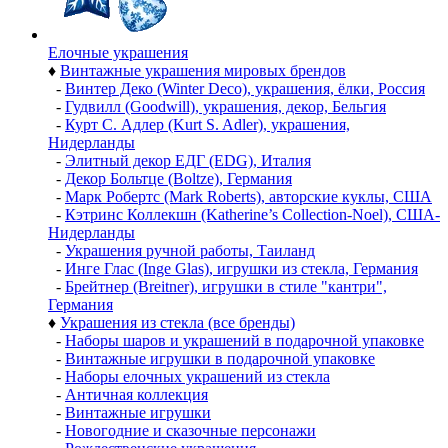
Елочные украшения
♦
Винтажные украшения мировых брендов
-
Винтер Деко (Winter Deco), украшения, ёлки, Россия
-
Гудвилл (Goodwill), украшения, декор, Бельгия
-
Курт С. Адлер (Kurt S. Adler), украшения,
Нидерланды
-
Элитный декор ЕДГ (EDG), Италия
-
Декор Больтце (Boltze), Германия
-
Марк Робертс (Mark Roberts), авторские куклы, США
-
Кэтринс Коллекшн (Katherine’s Collection-Noel), США-
Нидерланды
-
Украшения ручной работы, Таиланд
-
Инге Глас (Inge Glas), игрушки из стекла, Германия
-
Брейтнер (Breitner), игрушки в стиле "кантри",
Германия
♦
Украшения из стекла (все бренды)
-
Наборы шаров и украшений в подарочной упаковке
-
Винтажные игрушки в подарочной упаковке
-
Наборы елочных украшений из стекла
-
Античная коллекция
-
Винтажные игрушки
-
Новогодние и сказочные персонажи