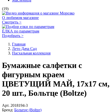
Масленица
(19)
О любимом магазине
Смотреть >
ЁЛКА по параметрам
Подобрать >
Главная
Лето Дача Сад
Пасхальная коллекция
Бумажные салфетки с
фигурным краем
ЦВЕТУЩИЙ МАЙ, 17х17 см,
20 шт., Больтце (Boltze)
Арт.
2018194-3
Бренд:
Больтце (Boltze)