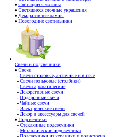
♦
Светящиеся мотивы
♦
Светящиеся елочные украшения
♦
Декоративные лампы
♦
Новогодние светильники
Свечи и подсвечники
♦
Свечи
-
Свечи столовые, античные и витые
-
Свечи пеньковые (столбики)
-
Свечи ароматические
-
Декоративные свечи
-
Подарочные свечи
-
Чайные свечи
-
Электрические свечи
-
Декор и аксессуары для свечей
♦
Подсвечники
-
Стеклянные подсвечники
-
Металлические подсвечники
-
Подсвечники из керамики и полистоуна