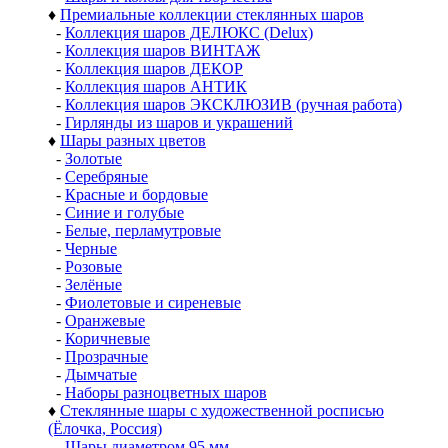
♦
Премиальные коллекции стеклянных шаров
-
Коллекция шаров ДЕЛЮКС (Delux)
-
Коллекция шаров ВИНТАЖ
-
Коллекция шаров ДЕКОР
-
Коллекция шаров АНТИК
-
Коллекция шаров ЭКСКЛЮЗИВ (ручная работа)
-
Гирлянды из шаров и украшений
♦
Шары разных цветов
-
Золотые
-
Серебряные
-
Красные и бордовые
-
Синие и голубые
-
Белые, перламутровые
-
Черные
-
Розовые
-
Зелёные
-
Фиолетовые и сиреневые
-
Оранжевые
-
Коричневые
-
Прозрачные
-
Дымчатые
-
Наборы разноцветных шаров
♦
Стеклянные шары с художественной росписью
(Ёлочка, Россия)
-
Шары диаметром 95 мм