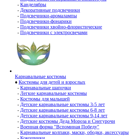
-
Канделябры
-
Декоративные подсвечники
-
Подсвечники-аромалампы
-
Подсвечники-фонарики
-
Подсвечники хвойно-флористические
-
Подсвечники с электросвечами
Карнавальные костюмы
♦
Костюмы для детей и взрослых
-
Карнавальные шапочки
-
Легкие карнавальные костюмы
-
Костюмы для малышей
-
Детские карнавальные костюмы 3-5 лет
-
Детские карнавальные костюмы 6-8 лет
-
Детские карнавальные костюмы 9-14 лет
-
Детские костюмы Деда Мороза и Снегурочи
-
Военная форма "Вспоминая Победу"
-
Карнавальные колпаки, маски, ободки, аксессуары
-
Кокошники