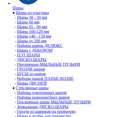
Шары
♦
Шары из пластика
-
Шары 30 - 50 мм
-
Шары 60 мм
-
Шары 65 - 90 мм
-
Шары 100-120 мм
-
Шары 140 - 150 мм
-
Шары от 200 мм
-
Наборы шаров ДЕЛЮКС
-
Шары с ДЕКОРОМ
-
ПЭТ ШАРЫ
-
ДИСКО-ШАРЫ
-
Прозрачные-МЫЛЬНЫЕ ПУЗЫРИ
-
ГРОЗДИ шаров
-
БУСЫ из шаров
-
Наборы шаров ПАПЬЕ-МАШЕ
-
Шары ДИСНЕЙ
♦
Стеклянные шары
-
Наборы однотонных шаров
-
Наборы разноцветных шаров
-
Прозрачные шары МЫЛЬНЫЕ ПУЗЫРИ
-
Зеркальные ДИСКО-ШАРЫ
-
Грозди из шариков на проволоке
-
Шары и колбы для творчества