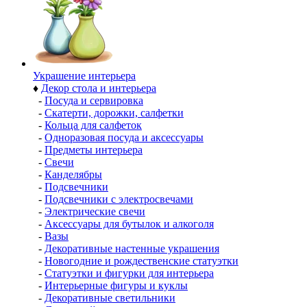
Украшение интерьера
♦
Декор стола и интерьера
-
Посуда и сервировка
-
Скатерти, дорожки, салфетки
-
Кольца для салфеток
-
Одноразовая посуда и аксессуары
-
Предметы интерьера
-
Свечи
-
Канделябры
-
Подсвечники
-
Подсвечники с электросвечами
-
Электрические свечи
-
Аксессуары для бутылок и алкоголя
-
Вазы
-
Декоративные настенные украшения
-
Новогодние и рождественские статуэтки
-
Статуэтки и фигурки для интерьера
-
Интерьерные фигуры и куклы
-
Декоративные светильники