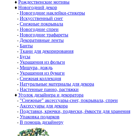
♦
Рождественские мотивы
♦
Новогодний декор
-
Новогодние наклейки-стикеры
-
Искусственный снег
-
Снежные покрывала
-
Новогодние спреи
-
Новогодние трафареты
-
Декоративные ленты
-
Банты
-
Ткани для декорирования
-
Бусы
-
Украшения из фольги
-
Мишура, дождь
-
Украшения из бумаги
-
Снежная коллекция
-
Натуральные материалы для декора
-
Настенные панно, растяжки
♦
Уголок дизайнера и декоратора
-
"Снежные" аксессуары-снег, покрывала, спреи
-
Аксессуары для декора
-
Подставки, крючки, подвески, ёмкости для хранения
-
Упаковка подарков
-
В помощь дизайнеру