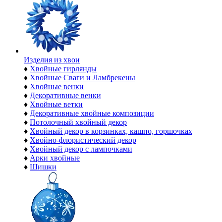
Изделия из хвои
♦
Хвойные гирлянды
♦
Хвойные Сваги и Ламбрекены
♦
Хвойные венки
♦
Декоративные венки
♦
Хвойные ветки
♦
Декоративные хвойные композиции
♦
Потолочный хвойный декор
♦
Хвойный декор в корзинках, кашпо, горшочках
♦
Хвойно-флористический декор
♦
Хвойный декор с лампочками
♦
Арки хвойные
♦
Шишки