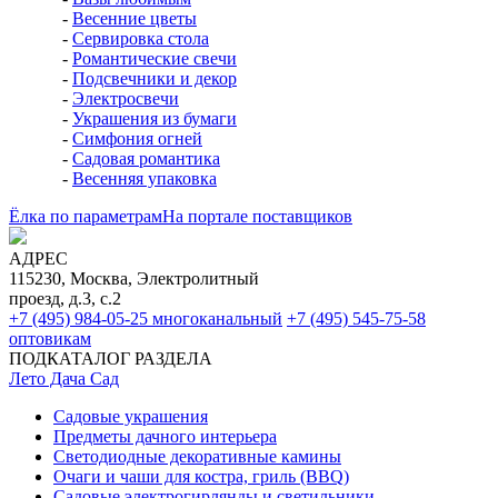
-
Весенние цветы
-
Сервировка стола
-
Романтические свечи
-
Подсвечники и декор
-
Электросвечи
-
Украшения из бумаги
-
Симфония огней
-
Садовая романтика
-
Весенняя упаковка
Ёлка по параметрам
На портале поставщиков
АДРЕС
115230, Москва, Электролитный
проезд, д.3, с.2
+7 (495) 984-05-25
многоканальный
+7 (495) 545-75-58
оптовикам
ПОДКАТАЛОГ РАЗДЕЛА
Лето Дача Сад
Садовые украшения
Предметы дачного интерьера
Светодиодные декоративные камины
Очаги и чаши для костра, гриль (BBQ)
Садовые электрогирлянды и светильники