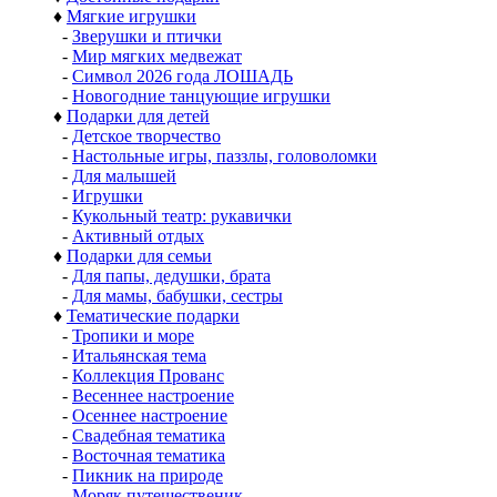
♦
Мягкие игрушки
-
Зверушки и птички
-
Мир мягких медвежат
-
Символ 2026 года ЛОШАДЬ
-
Новогодние танцующие игрушки
♦
Подарки для детей
-
Детское творчество
-
Настольные игры, паззлы, головоломки
-
Для малышей
-
Игрушки
-
Кукольный театр: рукавички
-
Активный отдых
♦
Подарки для семьи
-
Для папы, дедушки, брата
-
Для мамы, бабушки, сестры
♦
Тематические подарки
-
Тропики и море
-
Итальянская тема
-
Коллекция Прованс
-
Весеннее настроение
-
Осеннее настроение
-
Свадебная тематика
-
Восточная тематика
-
Пикник на природе
-
Моряк путешественик