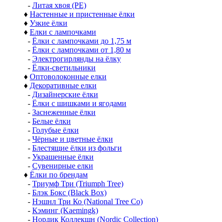
-
Литая хвоя (РЕ)
♦
Настенные и пристенные ёлки
♦
Узкие ёлки
♦
Елки с лампочками
-
Ёлки с лампочками до 1,75 м
-
Ёлки с лампочками от 1,80 м
-
Электрогирлянды на ёлку
-
Ёлки-светильники
♦
Оптоволоконные елки
♦
Декоративные елки
-
Дизайнерские ёлки
-
Ёлки с шишками и ягодами
-
Заснеженные ёлки
-
Белые ёлки
-
Голубые ёлки
-
Чёрные и цветные ёлки
-
Блестящие ёлки из фольги
-
Украшенные ёлки
-
Сувенирные елки
♦
Ёлки по брендам
-
Триумф Три (Triumph Tree)
-
Блэк Бокс (Black Box)
-
Нэшнл Три Ко (National Tree Co)
-
Кэминг (Kaemingk)
-
Нордик Коллекшн (Nordic Collection)