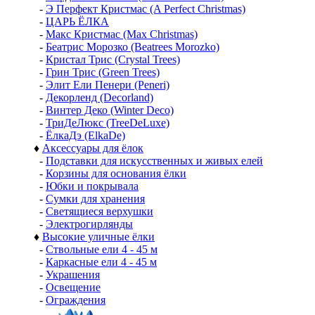
-
Э Перфект Кристмас (A Perfect Christmas)
-
ЦАРЬ ЁЛКА
-
Макс Кристмас (Max Christmas)
-
Беатрис Морозко (Beatrees Morozko)
-
Кристал Трис (Crystal Trees)
-
Грин Трис (Green Trees)
-
Элит Ели Пенери (Peneri)
-
Декорленд (Decorland)
-
Винтер Деко (Winter Deco)
-
ТриДеЛюкс (TreeDeLuxe)
-
ЁлкаДэ (ElkaDe)
♦
Аксессуары для ёлок
-
Подставки для искусственных и живых елей
-
Корзины для основания ёлки
-
Юбки и покрывала
-
Сумки для хранения
-
Светящиеся верхушки
-
Электрогирлянды
♦
Высокие уличные ёлки
-
Ствольные ели 4 - 45 м
-
Каркасные ели 4 - 45 м
-
Украшения
-
Освещение
-
Ограждения