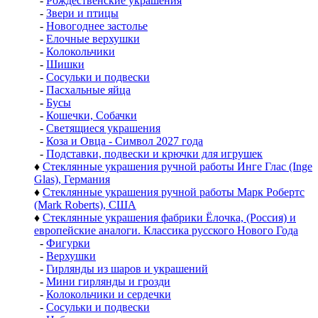
-
Рождественские украшения
-
Звери и птицы
-
Новогоднее застолье
-
Елочные верхушки
-
Колокольчики
-
Шишки
-
Сосульки и подвески
-
Пасхальные яйца
-
Бусы
-
Кошечки, Собачки
-
Светящиеся украшения
-
Коза и Овца - Символ 2027 года
-
Подставки, подвески и крючки для игрушек
♦
Стеклянные украшения ручной работы Инге Глас (Inge
Glas), Германия
♦
Стеклянные украшения ручной работы Марк Робертс
(Mark Roberts), США
♦
Стеклянные украшения фабрики Ёлочка, (Россия) и
европейские аналоги. Классика русского Нового Года
-
Фигурки
-
Верхушки
-
Гирлянды из шаров и украшений
-
Мини гирлянды и грозди
-
Колокольчики и сердечки
-
Сосульки и подвески