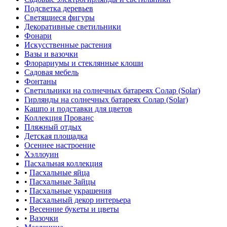
Подсветка деревьев
Светящиеся фигуры
Декоративные светильники
Фонари
Искусственные растения
Вазы и вазочки
Флорариумы и стеклянные клоши
Садовая мебель
Фонтаны
Светильники на солнечных батареях Солар (Solar)
Гирлянды на солнечных батареях Солар (Solar)
Кашпо и подставки для цветов
Коллекция Прованс
Пляжный отдых
Детская площадка
Осеннее настроение
Хэллоуин
Пасхальная коллекция
•
Пасхальные яйца
•
Пасхальные Зайцы
•
Пасхальные украшения
•
Пасхальный декор интерьера
•
Весенние букеты и цветы
•
Вазочки