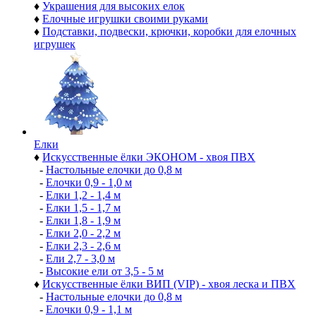
♦
Украшения для высоких елок
♦
Елочные игрушки своими руками
♦
Подставки, подвески, крючки, коробки для елочных
игрушек
Елки
♦
Искусственные ёлки ЭКОНОМ - хвоя ПВХ
-
Настольные елочки до 0,8 м
-
Елочки 0,9 - 1,0 м
-
Елки 1,2 - 1,4 м
-
Елки 1,5 - 1,7 м
-
Елки 1,8 - 1,9 м
-
Елки 2,0 - 2,2 м
-
Елки 2,3 - 2,6 м
-
Ели 2,7 - 3,0 м
-
Высокие ели от 3,5 - 5 м
♦
Искусственные ёлки ВИП (VIP) - хвоя леска и ПВХ
-
Настольные елочки до 0,8 м
-
Елочки 0,9 - 1,1 м