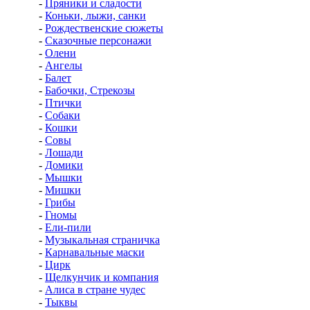
-
Пряники и сладости
-
Коньки, лыжи, санки
-
Рождественские сюжеты
-
Сказочные персонажи
-
Олени
-
Ангелы
-
Балет
-
Бабочки, Стрекозы
-
Птички
-
Собаки
-
Кошки
-
Совы
-
Лошади
-
Домики
-
Мышки
-
Мишки
-
Грибы
-
Гномы
-
Ели-пили
-
Музыкальная страничка
-
Карнавальные маски
-
Цирк
-
Щелкунчик и компания
-
Алиса в стране чудес
-
Тыквы