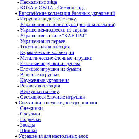
-
Пасхальные яйца
-
КОЗА и ОВЦА - Символ года
♦
Европейские коллекции ёлочных украшений
-
Игрушки на детскую елку
-
Украшения из полистоуна (ретро-коллекция)
-
Украшения-подвески из акрила
-
Украшения в стиле "КАНТРИ"
-
Украшения из перьев
-
Текстильная коллекция
-
Керамические коллекции
-
Металлические ёлочные игрушки
-
Елочные игрушки из дерева
-
Елочные игрушки из бумаги
-
Валяные игрушки
-
Кружевные украшения
-
Розовая коллекция
-
Верхушки на елку
-
Светящиеся ёлочные игрушки
♦
Снежинки, сосульки, звезды, шишки
-
Снежинки
-
Сосульки
-
Подвески
-
Звезды
-
Шишки
♦
Украшения для настольных елок