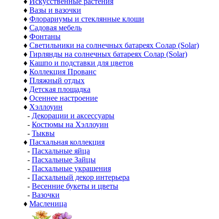
♦
Искусственные растения
♦
Вазы и вазочки
♦
Флорариумы и стеклянные клоши
♦
Садовая мебель
♦
Фонтаны
♦
Светильники на солнечных батареях Солар (Solar)
♦
Гирлянды на солнечных батареях Солар (Solar)
♦
Кашпо и подставки для цветов
♦
Коллекция Прованс
♦
Пляжный отдых
♦
Детская площадка
♦
Осеннее настроение
♦
Хэллоуин
-
Декорации и аксессуары
-
Костюмы на Хэллоуин
-
Тыквы
♦
Пасхальная коллекция
-
Пасхальные яйца
-
Пасхальные Зайцы
-
Пасхальные украшения
-
Пасхальный декор интерьера
-
Весенние букеты и цветы
-
Вазочки
♦
Масленица