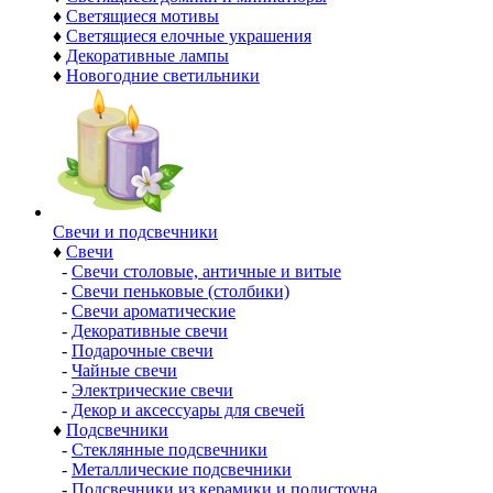
♦
Светящиеся мотивы
♦
Светящиеся елочные украшения
♦
Декоративные лампы
♦
Новогодние светильники
Свечи и подсвечники
♦
Свечи
-
Свечи столовые, античные и витые
-
Свечи пеньковые (столбики)
-
Свечи ароматические
-
Декоративные свечи
-
Подарочные свечи
-
Чайные свечи
-
Электрические свечи
-
Декор и аксессуары для свечей
♦
Подсвечники
-
Стеклянные подсвечники
-
Металлические подсвечники
-
Подсвечники из керамики и полистоуна