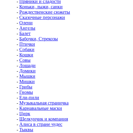
-
Пряники и сладости
-
Коньки, лыжи, санки
-
Рождественские сюжеты
-
Сказочные персонажи
-
Олени
-
Ангелы
-
Балет
-
Бабочки, Стрекозы
-
Птички
-
Собаки
-
Кошки
-
Совы
-
Лошади
-
Домики
-
Мышки
-
Мишки
-
Грибы
-
Гномы
-
Ели-пили
-
Музыкальная страничка
-
Карнавальные маски
-
Цирк
-
Щелкунчик и компания
-
Алиса в стране чудес
-
Тыквы