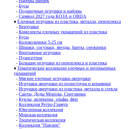
-
Наборы шишек
-
Бусы
-
Подарочные игрушки и наборы
-
Символ 2027 года КОЗА и ОВЦА
♦
Елочные игрушки из пластика, металла, пеноплекса
-
Верхушки
-
Комплекты елочных украшений из пластика
-
Бусы
-
Колокольчики 5-25 см
-
Шишки, сосульки, звезды, банты, снежинки
-
Винтажные игрушки
-
Пуансеттии
-
Большие игрушки из пеноплекса и пластика
♦
Тематические коллекции елочных и интерьерных
украшений
-
Мягкие елочные игрушки-зверушки
-
Игрушки-зверушки из полистоуна и керамики
-
Игрушки-зверушки из пластика, металла и стекла
-
Санты, Деды Морозы, Снеговики
-
Куклы, арлекины, эльфы, феи
-
Коллекция Ретро-Гламур
-
Ювелирная коллекция
-
Морская коллекция
-
Тропическая коллекция
-
Коллекция "Павлин"