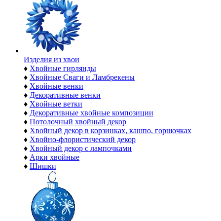
Изделия из хвои
♦
Хвойные гирлянды
♦
Хвойные Сваги и Ламбрекены
♦
Хвойные венки
♦
Декоративные венки
♦
Хвойные ветки
♦
Декоративные хвойные композиции
♦
Потолочный хвойный декор
♦
Хвойный декор в корзинках, кашпо, горшочках
♦
Хвойно-флористический декор
♦
Хвойный декор с лампочками
♦
Арки хвойные
♦
Шишки