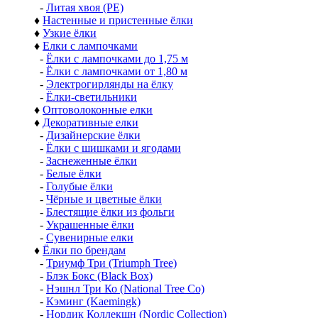
-
Литая хвоя (РЕ)
♦
Настенные и пристенные ёлки
♦
Узкие ёлки
♦
Елки с лампочками
-
Ёлки с лампочками до 1,75 м
-
Ёлки с лампочками от 1,80 м
-
Электрогирлянды на ёлку
-
Ёлки-светильники
♦
Оптоволоконные елки
♦
Декоративные елки
-
Дизайнерские ёлки
-
Ёлки с шишками и ягодами
-
Заснеженные ёлки
-
Белые ёлки
-
Голубые ёлки
-
Чёрные и цветные ёлки
-
Блестящие ёлки из фольги
-
Украшенные ёлки
-
Сувенирные елки
♦
Ёлки по брендам
-
Триумф Три (Triumph Tree)
-
Блэк Бокс (Black Box)
-
Нэшнл Три Ко (National Tree Co)
-
Кэминг (Kaemingk)
-
Нордик Коллекшн (Nordic Collection)