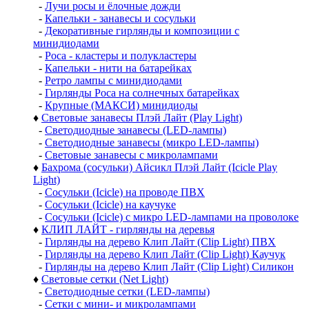
-
Лучи росы и ёлочные дожди
-
Капельки - занавесы и сосульки
-
Декоративные гирлянды и композиции с
минидиодами
-
Роса - кластеры и полукластеры
-
Капельки - нити на батарейках
-
Ретро лампы с минидиодами
-
Гирлянды Роса на солнечных батарейках
-
Крупные (МАКСИ) минидиоды
♦
Световые занавесы Плэй Лайт (Play Light)
-
Светодиодные занавесы (LED-лампы)
-
Светодиодные занавесы (микро LED-лампы)
-
Световые занавесы с микролампами
♦
Бахрома (сосульки) Айсикл Плэй Лайт (Icicle Play
Light)
-
Сосульки (Icicle) на проводе ПВХ
-
Сосульки (Icicle) на каучуке
-
Сосульки (Icicle) с микро LED-лампами на проволоке
♦
КЛИП ЛАЙТ - гирлянды на деревья
-
Гирлянды на дерево Клип Лайт (Clip Light) ПВХ
-
Гирлянды на дерево Клип Лайт (Clip Light) Каучук
-
Гирлянды на дерево Клип Лайт (Clip Light) Силикон
♦
Световые сетки (Net Light)
-
Светодиодные сетки (LED-лампы)
-
Сетки с мини- и микролампами