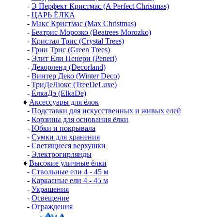
-
Э Перфект Кристмас (A Perfect Christmas)
-
ЦАРЬ ЁЛКА
-
Макс Кристмас (Max Christmas)
-
Беатрис Морозко (Beatrees Morozko)
-
Кристал Трис (Crystal Trees)
-
Грин Трис (Green Trees)
-
Элит Ели Пенери (Peneri)
-
Декорленд (Decorland)
-
Винтер Деко (Winter Deco)
-
ТриДеЛюкс (TreeDeLuxe)
-
ЁлкаДэ (ElkaDe)
♦
Аксессуары для ёлок
-
Подставки для искусственных и живых елей
-
Корзины для основания ёлки
-
Юбки и покрывала
-
Сумки для хранения
-
Светящиеся верхушки
-
Электрогирлянды
♦
Высокие уличные ёлки
-
Ствольные ели 4 - 45 м
-
Каркасные ели 4 - 45 м
-
Украшения
-
Освещение
-
Ограждения