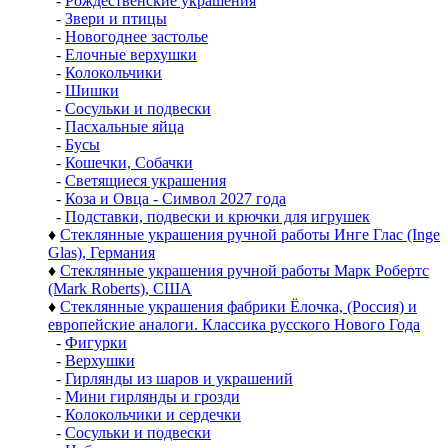
-
Рождественские украшения
-
Звери и птицы
-
Новогоднее застолье
-
Елочные верхушки
-
Колокольчики
-
Шишки
-
Сосульки и подвески
-
Пасхальные яйца
-
Бусы
-
Кошечки, Собачки
-
Светящиеся украшения
-
Коза и Овца - Символ 2027 года
-
Подставки, подвески и крючки для игрушек
♦
Стеклянные украшения ручной работы Инге Глас (Inge
Glas), Германия
♦
Стеклянные украшения ручной работы Марк Робертс
(Mark Roberts), США
♦
Стеклянные украшения фабрики Ёлочка, (Россия) и
европейские аналоги. Классика русского Нового Года
-
Фигурки
-
Верхушки
-
Гирлянды из шаров и украшений
-
Мини гирлянды и грозди
-
Колокольчики и сердечки
-
Сосульки и подвески