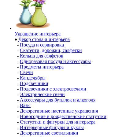
Украшение интерьера
♦
Декор стола и интерьера
-
Посуда и сервировка
-
Скатерти, дорожки, салфетки
-
Кольца для салфеток
-
Одноразовая посуда и аксессуары
-
Предметы интерьера
-
Свечи
-
Канделябры
-
Подсвечники
-
Подсвечники с электросвечами
-
Электрические свечи
-
Аксессуары для бутылок и алкоголя
-
Вазы
-
Декоративные настенные украшения
-
Новогодние и рождественские статуэтки
-
Статуэтки и фигурки для интерьера
-
Интерьерные фигуры и куклы
-
Декоративные светильники