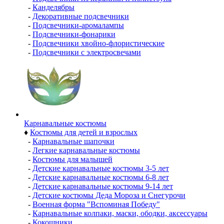
-
Канделябры
-
Декоративные подсвечники
-
Подсвечники-аромалампы
-
Подсвечники-фонарики
-
Подсвечники хвойно-флористические
-
Подсвечники с электросвечами
Карнавальные костюмы
♦
Костюмы для детей и взрослых
-
Карнавальные шапочки
-
Легкие карнавальные костюмы
-
Костюмы для малышей
-
Детские карнавальные костюмы 3-5 лет
-
Детские карнавальные костюмы 6-8 лет
-
Детские карнавальные костюмы 9-14 лет
-
Детские костюмы Деда Мороза и Снегурочи
-
Военная форма "Вспоминая Победу"
-
Карнавальные колпаки, маски, ободки, аксессуары
-
Кокошники