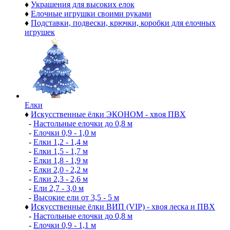
♦
Украшения для высоких елок
♦
Елочные игрушки своими руками
♦
Подставки, подвески, крючки, коробки для елочных
игрушек
Елки
♦
Искусственные ёлки ЭКОНОМ - хвоя ПВХ
-
Настольные елочки до 0,8 м
-
Елочки 0,9 - 1,0 м
-
Елки 1,2 - 1,4 м
-
Елки 1,5 - 1,7 м
-
Елки 1,8 - 1,9 м
-
Елки 2,0 - 2,2 м
-
Елки 2,3 - 2,6 м
-
Ели 2,7 - 3,0 м
-
Высокие ели от 3,5 - 5 м
♦
Искусственные ёлки ВИП (VIP) - хвоя леска и ПВХ
-
Настольные елочки до 0,8 м
-
Елочки 0,9 - 1,1 м