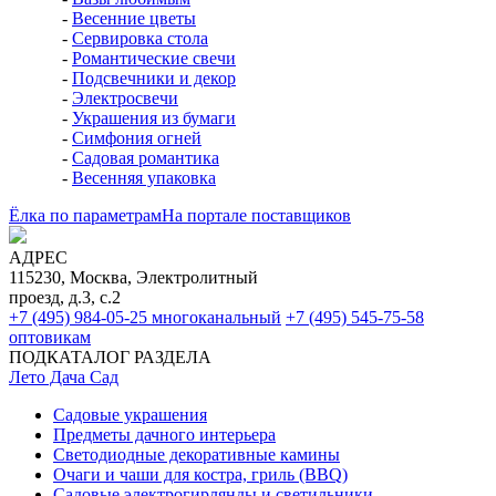
-
Весенние цветы
-
Сервировка стола
-
Романтические свечи
-
Подсвечники и декор
-
Электросвечи
-
Украшения из бумаги
-
Симфония огней
-
Садовая романтика
-
Весенняя упаковка
Ёлка по параметрам
На портале поставщиков
АДРЕС
115230, Москва, Электролитный
проезд, д.3, с.2
+7 (495) 984-05-25
многоканальный
+7 (495) 545-75-58
оптовикам
ПОДКАТАЛОГ РАЗДЕЛА
Лето Дача Сад
Садовые украшения
Предметы дачного интерьера
Светодиодные декоративные камины
Очаги и чаши для костра, гриль (BBQ)
Садовые электрогирлянды и светильники