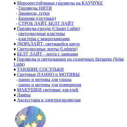
♦
Морозоустойчивые гирлянды на КАУЧУКЕ
-
Гирлянды НИТИ
-
Занавесы, сетки
-
Бахрома (сосульки)
-
СТРОБ ЛАЙТ, БЕЛТ ЛАЙТ
♦
Гирлянды-грозди (Cluster Lights)
-
светодиодные кластеры
-
кластеры с микролампами
♦
ДЮРАЛАЙТ- светящийся шнур
♦
Светодиодные ленты (Ledstrip)
♦
БЕЛТ ЛАЙТ - лента с лампами
♦
Гирлянды и светильники на солнечных батареях (Solar
Light)
♦
ТАЮЩИЕ СОСУЛЬКИ
♦
Световые ПАННО и МОТИВЫ
-
панно и мотивы для улицы
-
панно и мотивы для помещения
♦
МАКУШКИ световые для елей
♦
Лампы
♦
Аксессуары к электрогирляндам