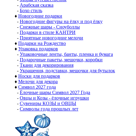
-
Арабская сказка
-
Бохо стиль
♦
Новогодние подарки
-
Новогодние фигуры на ёлку и под ёлку
-
Снежные шары - Сноуболлы
-
Подарки в стиле КАНТРИ
-
Приятные новогодние мелочи
♦
Подарки на Рождество
♦
Упаковка подарков
-
Упаковочные ленты, банты, пленка и бумага
-
Подарочные пакеты, мешочки, коробки
-
Ткани для декорирования
-
Украшения, подставки, мешочки для бутылок
♦
Носки для подарков
♦
Мелочи для декора
♦
Символ 2027 года
-
Ёлочные шары Символ 2027 Года
-
Овцы и Козы - ёлочные игрушки
-
Сувениры КОЗЫ и ОВЦЫ
-
Символы года прошлых лет