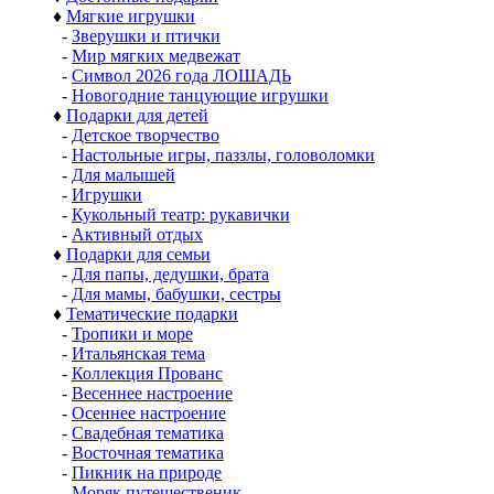
♦
Мягкие игрушки
-
Зверушки и птички
-
Мир мягких медвежат
-
Символ 2026 года ЛОШАДЬ
-
Новогодние танцующие игрушки
♦
Подарки для детей
-
Детское творчество
-
Настольные игры, паззлы, головоломки
-
Для малышей
-
Игрушки
-
Кукольный театр: рукавички
-
Активный отдых
♦
Подарки для семьи
-
Для папы, дедушки, брата
-
Для мамы, бабушки, сестры
♦
Тематические подарки
-
Тропики и море
-
Итальянская тема
-
Коллекция Прованс
-
Весеннее настроение
-
Осеннее настроение
-
Свадебная тематика
-
Восточная тематика
-
Пикник на природе
-
Моряк путешественик