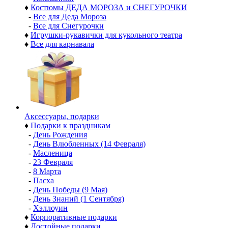
♦
Костюмы ДЕДА МОРОЗА и СНЕГУРОЧКИ
-
Все для Деда Мороза
-
Все для Снегурочки
♦
Игрушки-рукавички для кукольного театра
♦
Все для карнавала
Аксессуары, подарки
♦
Подарки к праздникам
-
День Рождения
-
День Влюбленных (14 Февраля)
-
Масленица
-
23 Февраля
-
8 Марта
-
Пасха
-
День Победы (9 Мая)
-
День Знаний (1 Сентября)
-
Хэллоуин
♦
Корпоративные подарки
♦
Достойные подарки