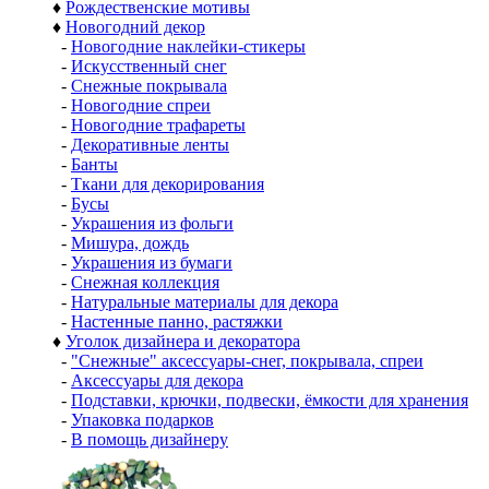
♦
Рождественские мотивы
♦
Новогодний декор
-
Новогодние наклейки-стикеры
-
Искусственный снег
-
Снежные покрывала
-
Новогодние спреи
-
Новогодние трафареты
-
Декоративные ленты
-
Банты
-
Ткани для декорирования
-
Бусы
-
Украшения из фольги
-
Мишура, дождь
-
Украшения из бумаги
-
Снежная коллекция
-
Натуральные материалы для декора
-
Настенные панно, растяжки
♦
Уголок дизайнера и декоратора
-
"Снежные" аксессуары-снег, покрывала, спреи
-
Аксессуары для декора
-
Подставки, крючки, подвески, ёмкости для хранения
-
Упаковка подарков
-
В помощь дизайнеру