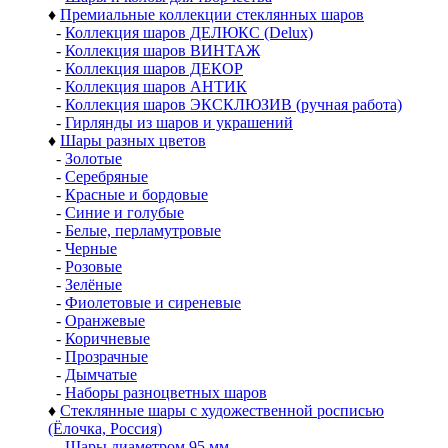
♦
Премиальные коллекции стеклянных шаров
-
Коллекция шаров ДЕЛЮКС (Delux)
-
Коллекция шаров ВИНТАЖ
-
Коллекция шаров ДЕКОР
-
Коллекция шаров АНТИК
-
Коллекция шаров ЭКСКЛЮЗИВ (ручная работа)
-
Гирлянды из шаров и украшений
♦
Шары разных цветов
-
Золотые
-
Серебряные
-
Красные и бордовые
-
Синие и голубые
-
Белые, перламутровые
-
Черные
-
Розовые
-
Зелёные
-
Фиолетовые и сиреневые
-
Оранжевые
-
Коричневые
-
Прозрачные
-
Дымчатые
-
Наборы разноцветных шаров
♦
Стеклянные шары с художественной росписью
(Ёлочка, Россия)
-
Шары диаметром 95 мм