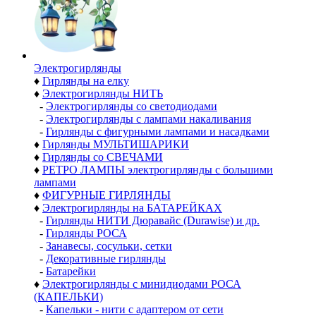
Электро­гирлянды
♦
Гирлянды на елку
♦
Электрогирлянды НИТЬ
-
Электрогирлянды со светодиодами
-
Электрогирлянды с лампами накаливания
-
Гирлянды с фигурными лампами и насадками
♦
Гирлянды МУЛЬТИШАРИКИ
♦
Гирлянды со СВЕЧАМИ
♦
РЕТРО ЛАМПЫ электрогирлянды с большими
лампами
♦
ФИГУРНЫЕ ГИРЛЯНДЫ
♦
Электрогирлянды на БАТАРЕЙКАХ
-
Гирлянды НИТИ Дюравайс (Durawise) и др.
-
Гирлянды РОСА
-
Занавесы, сосульки, сетки
-
Декоративные гирлянды
-
Батарейки
♦
Электрогирлянды с минидиодами РОСА
(КАПЕЛЬКИ)
-
Капельки - нити с адаптером от сети