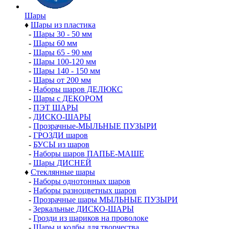
Шары
♦
Шары из пластика
-
Шары 30 - 50 мм
-
Шары 60 мм
-
Шары 65 - 90 мм
-
Шары 100-120 мм
-
Шары 140 - 150 мм
-
Шары от 200 мм
-
Наборы шаров ДЕЛЮКС
-
Шары с ДЕКОРОМ
-
ПЭТ ШАРЫ
-
ДИСКО-ШАРЫ
-
Прозрачные-МЫЛЬНЫЕ ПУЗЫРИ
-
ГРОЗДИ шаров
-
БУСЫ из шаров
-
Наборы шаров ПАПЬЕ-МАШЕ
-
Шары ДИСНЕЙ
♦
Стеклянные шары
-
Наборы однотонных шаров
-
Наборы разноцветных шаров
-
Прозрачные шары МЫЛЬНЫЕ ПУЗЫРИ
-
Зеркальные ДИСКО-ШАРЫ
-
Грозди из шариков на проволоке
-
Шары и колбы для творчества