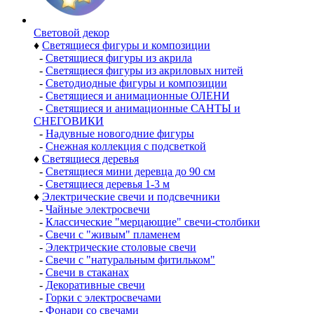
Световой декор
♦
Светящиеся фигуры и композиции
-
Светящиеся фигуры из акрила
-
Светящиеся фигуры из акриловых нитей
-
Светодиодные фигуры и композиции
-
Светящиеся и анимационные ОЛЕНИ
-
Светящиеся и анимационные САНТЫ и
СНЕГОВИКИ
-
Надувные новогодние фигуры
-
Снежная коллекция с подсветкой
♦
Светящиеся деревья
-
Светящиеся мини деревца до 90 см
-
Светящиеся деревья 1-3 м
♦
Электрические свечи и подсвечники
-
Чайные электросвечи
-
Классические "мерцающие" свечи-столбики
-
Свечи с "живым" пламенем
-
Электрические столовые свечи
-
Свечи с "натуральным фитильком"
-
Свечи в стаканах
-
Декоративные свечи
-
Горки с электросвечами
-
Фонари со свечами