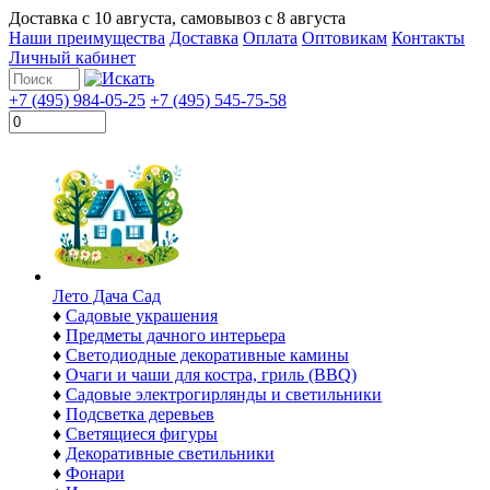
Доставка с
10 августа
, самовывоз с
8 августа
Наши преимущества
Доставка
Оплата
Оптовикам
Контакты
Личный кабинет
+7 (495) 984-05-25
+7 (495) 545-75-58
Лето Дача Сад
♦
Садовые украшения
♦
Предметы дачного интерьера
♦
Светодиодные декоративные камины
♦
Очаги и чаши для костра, гриль (BBQ)
♦
Садовые электрогирлянды и светильники
♦
Подсветка деревьев
♦
Светящиеся фигуры
♦
Декоративные светильники
♦
Фонари