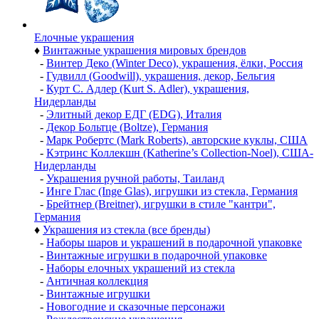
Елочные украшения
♦
Винтажные украшения мировых брендов
-
Винтер Деко (Winter Deco), украшения, ёлки, Россия
-
Гудвилл (Goodwill), украшения, декор, Бельгия
-
Курт С. Адлер (Kurt S. Adler), украшения,
Нидерланды
-
Элитный декор ЕДГ (EDG), Италия
-
Декор Больтце (Boltze), Германия
-
Марк Робертс (Mark Roberts), авторские куклы, США
-
Кэтринс Коллекшн (Katherine’s Collection-Noel), США-
Нидерланды
-
Украшения ручной работы, Таиланд
-
Инге Глас (Inge Glas), игрушки из стекла, Германия
-
Брейтнер (Breitner), игрушки в стиле "кантри",
Германия
♦
Украшения из стекла (все бренды)
-
Наборы шаров и украшений в подарочной упаковке
-
Винтажные игрушки в подарочной упаковке
-
Наборы елочных украшений из стекла
-
Античная коллекция
-
Винтажные игрушки
-
Новогодние и сказочные персонажи