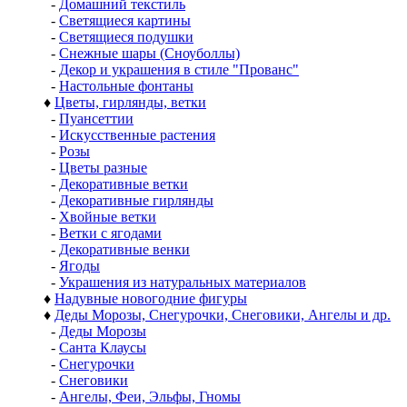
-
Домашний текстиль
-
Светящиеся картины
-
Светящиеся подушки
-
Снежные шары (Сноуболлы)
-
Декор и украшения в стиле "Прованс"
-
Настольные фонтаны
♦
Цветы, гирлянды, ветки
-
Пуансеттии
-
Искусственные растения
-
Розы
-
Цветы разные
-
Декоративные ветки
-
Декоративные гирлянды
-
Хвойные ветки
-
Ветки с ягодами
-
Декоративные венки
-
Ягоды
-
Украшения из натуральных материалов
♦
Надувные новогодние фигуры
♦
Деды Морозы, Снегурочки, Снеговики, Ангелы и др.
-
Деды Морозы
-
Санта Клаусы
-
Снегурочки
-
Снеговики
-
Ангелы, Феи, Эльфы, Гномы