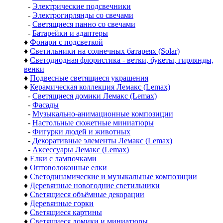
-
Электрические подсвечники
-
Электрогирлянды со свечами
-
Светящиеся панно со свечами
-
Батарейки и адаптеры
♦
Фонари с подсветкой
♦
Светильники на солнечных батареях (Solar)
♦
Светодиодная флористика - ветки, букеты, гирлянды,
венки
♦
Подвесные светящиеся украшения
♦
Керамическая коллекция Лемакс (Lemax)
-
Светящиеся домики Лемакс (Lemax)
-
Фасады
-
Музыкально-анимационные композиции
-
Настольные сюжетные миниатюры
-
Фигурки людей и животных
-
Декоративные элементы Лемакс (Lemax)
-
Аксессуары Лемакс (Lemax)
♦
Елки с лампочками
♦
Оптоволоконные елки
♦
Светодинамические и музыкальные композиции
♦
Деревянные новогодние светильники
♦
Светящиеся объёмные декорации
♦
Деревянные горки
♦
Светящиеся картины
♦
Светящиеся домики и миниатюры