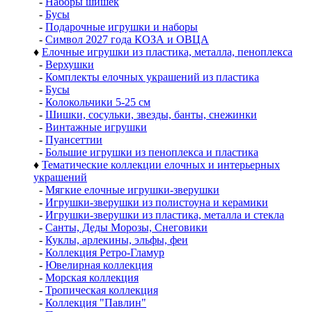
-
Наборы шишек
-
Бусы
-
Подарочные игрушки и наборы
-
Символ 2027 года КОЗА и ОВЦА
♦
Елочные игрушки из пластика, металла, пеноплекса
-
Верхушки
-
Комплекты елочных украшений из пластика
-
Бусы
-
Колокольчики 5-25 см
-
Шишки, сосульки, звезды, банты, снежинки
-
Винтажные игрушки
-
Пуансеттии
-
Большие игрушки из пеноплекса и пластика
♦
Тематические коллекции елочных и интерьерных
украшений
-
Мягкие елочные игрушки-зверушки
-
Игрушки-зверушки из полистоуна и керамики
-
Игрушки-зверушки из пластика, металла и стекла
-
Санты, Деды Морозы, Снеговики
-
Куклы, арлекины, эльфы, феи
-
Коллекция Ретро-Гламур
-
Ювелирная коллекция
-
Морская коллекция
-
Тропическая коллекция
-
Коллекция "Павлин"