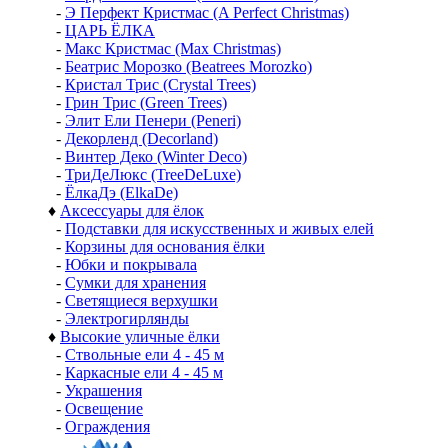
-
Э Перфект Кристмас (A Perfect Christmas)
-
ЦАРЬ ЁЛКА
-
Макс Кристмас (Max Christmas)
-
Беатрис Морозко (Beatrees Morozko)
-
Кристал Трис (Crystal Trees)
-
Грин Трис (Green Trees)
-
Элит Ели Пенери (Peneri)
-
Декорленд (Decorland)
-
Винтер Деко (Winter Deco)
-
ТриДеЛюкс (TreeDeLuxe)
-
ЁлкаДэ (ElkaDe)
♦
Аксессуары для ёлок
-
Подставки для искусственных и живых елей
-
Корзины для основания ёлки
-
Юбки и покрывала
-
Сумки для хранения
-
Светящиеся верхушки
-
Электрогирлянды
♦
Высокие уличные ёлки
-
Ствольные ели 4 - 45 м
-
Каркасные ели 4 - 45 м
-
Украшения
-
Освещение
-
Ограждения