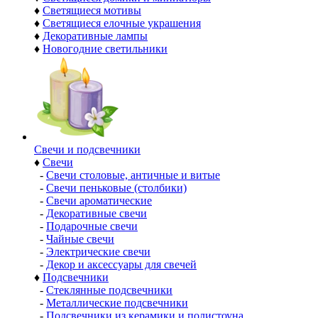
♦
Светящиеся мотивы
♦
Светящиеся елочные украшения
♦
Декоративные лампы
♦
Новогодние светильники
Свечи и подсвечники
♦
Свечи
-
Свечи столовые, античные и витые
-
Свечи пеньковые (столбики)
-
Свечи ароматические
-
Декоративные свечи
-
Подарочные свечи
-
Чайные свечи
-
Электрические свечи
-
Декор и аксессуары для свечей
♦
Подсвечники
-
Стеклянные подсвечники
-
Металлические подсвечники
-
Подсвечники из керамики и полистоуна