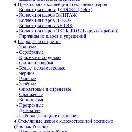
♦
Премиальные коллекции стеклянных шаров
-
Коллекция шаров ДЕЛЮКС (Delux)
-
Коллекция шаров ВИНТАЖ
-
Коллекция шаров ДЕКОР
-
Коллекция шаров АНТИК
-
Коллекция шаров ЭКСКЛЮЗИВ (ручная работа)
-
Гирлянды из шаров и украшений
♦
Шары разных цветов
-
Золотые
-
Серебряные
-
Красные и бордовые
-
Синие и голубые
-
Белые, перламутровые
-
Черные
-
Розовые
-
Зелёные
-
Фиолетовые и сиреневые
-
Оранжевые
-
Коричневые
-
Прозрачные
-
Дымчатые
-
Наборы разноцветных шаров
♦
Стеклянные шары с художественной росписью
(Ёлочка, Россия)
-
Шары диаметром 95 мм