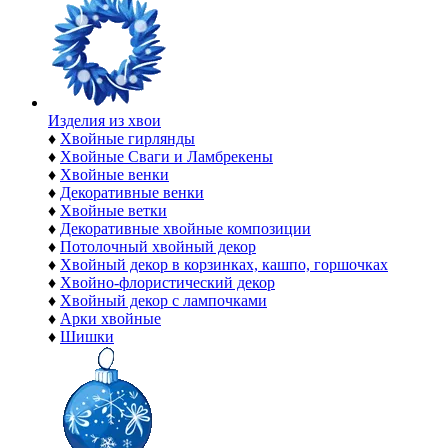
Изделия из хвои
♦
Хвойные гирлянды
♦
Хвойные Сваги и Ламбрекены
♦
Хвойные венки
♦
Декоративные венки
♦
Хвойные ветки
♦
Декоративные хвойные композиции
♦
Потолочный хвойный декор
♦
Хвойный декор в корзинках, кашпо, горшочках
♦
Хвойно-флористический декор
♦
Хвойный декор с лампочками
♦
Арки хвойные
♦
Шишки