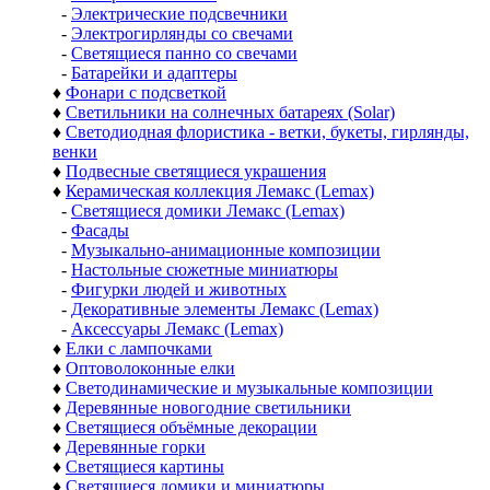
-
Электрические подсвечники
-
Электрогирлянды со свечами
-
Светящиеся панно со свечами
-
Батарейки и адаптеры
♦
Фонари с подсветкой
♦
Светильники на солнечных батареях (Solar)
♦
Светодиодная флористика - ветки, букеты, гирлянды,
венки
♦
Подвесные светящиеся украшения
♦
Керамическая коллекция Лемакс (Lemax)
-
Светящиеся домики Лемакс (Lemax)
-
Фасады
-
Музыкально-анимационные композиции
-
Настольные сюжетные миниатюры
-
Фигурки людей и животных
-
Декоративные элементы Лемакс (Lemax)
-
Аксессуары Лемакс (Lemax)
♦
Елки с лампочками
♦
Оптоволоконные елки
♦
Светодинамические и музыкальные композиции
♦
Деревянные новогодние светильники
♦
Светящиеся объёмные декорации
♦
Деревянные горки
♦
Светящиеся картины
♦
Светящиеся домики и миниатюры