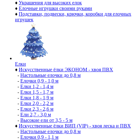
♦
Украшения для высоких елок
♦
Елочные игрушки своими руками
♦
Подставки, подвески, крючки, коробки для елочных
игрушек
Елки
♦
Искусственные ёлки ЭКОНОМ - хвоя ПВХ
-
Настольные елочки до 0,8 м
-
Елочки 0,9 - 1,0 м
-
Елки 1,2 - 1,4 м
-
Елки 1,5 - 1,7 м
-
Елки 1,8 - 1,9 м
-
Елки 2,0 - 2,2 м
-
Елки 2,3 - 2,6 м
-
Ели 2,7 - 3,0 м
-
Высокие ели от 3,5 - 5 м
♦
Искусственные ёлки ВИП (VIP) - хвоя леска и ПВХ
-
Настольные елочки до 0,8 м
-
Елочки 0,9 - 1,1 м