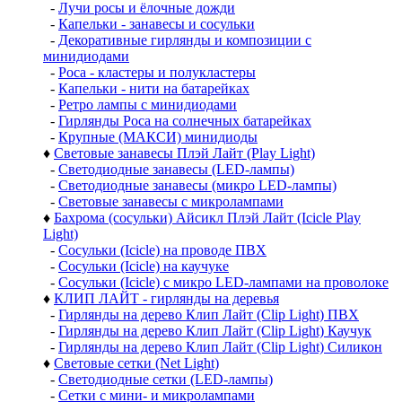
-
Лучи росы и ёлочные дожди
-
Капельки - занавесы и сосульки
-
Декоративные гирлянды и композиции с
минидиодами
-
Роса - кластеры и полукластеры
-
Капельки - нити на батарейках
-
Ретро лампы с минидиодами
-
Гирлянды Роса на солнечных батарейках
-
Крупные (МАКСИ) минидиоды
♦
Световые занавесы Плэй Лайт (Play Light)
-
Светодиодные занавесы (LED-лампы)
-
Светодиодные занавесы (микро LED-лампы)
-
Световые занавесы с микролампами
♦
Бахрома (сосульки) Айсикл Плэй Лайт (Icicle Play
Light)
-
Сосульки (Icicle) на проводе ПВХ
-
Сосульки (Icicle) на каучуке
-
Сосульки (Icicle) с микро LED-лампами на проволоке
♦
КЛИП ЛАЙТ - гирлянды на деревья
-
Гирлянды на дерево Клип Лайт (Clip Light) ПВХ
-
Гирлянды на дерево Клип Лайт (Clip Light) Каучук
-
Гирлянды на дерево Клип Лайт (Clip Light) Силикон
♦
Световые сетки (Net Light)
-
Светодиодные сетки (LED-лампы)
-
Сетки с мини- и микролампами