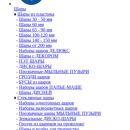
Шары
♦
Шары из пластика
-
Шары 30 - 50 мм
-
Шары 60 мм
-
Шары 65 - 90 мм
-
Шары 100-120 мм
-
Шары 140 - 150 мм
-
Шары от 200 мм
-
Наборы шаров ДЕЛЮКС
-
Шары с ДЕКОРОМ
-
ПЭТ ШАРЫ
-
ДИСКО-ШАРЫ
-
Прозрачные-МЫЛЬНЫЕ ПУЗЫРИ
-
ГРОЗДИ шаров
-
БУСЫ из шаров
-
Наборы шаров ПАПЬЕ-МАШЕ
-
Шары ДИСНЕЙ
♦
Стеклянные шары
-
Наборы однотонных шаров
-
Наборы разноцветных шаров
-
Прозрачные шары МЫЛЬНЫЕ ПУЗЫРИ
-
Зеркальные ДИСКО-ШАРЫ
-
Грозди из шариков на проволоке
-
Шары и колбы для творчества