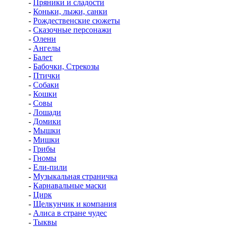
-
Пряники и сладости
-
Коньки, лыжи, санки
-
Рождественские сюжеты
-
Сказочные персонажи
-
Олени
-
Ангелы
-
Балет
-
Бабочки, Стрекозы
-
Птички
-
Собаки
-
Кошки
-
Совы
-
Лошади
-
Домики
-
Мышки
-
Мишки
-
Грибы
-
Гномы
-
Ели-пили
-
Музыкальная страничка
-
Карнавальные маски
-
Цирк
-
Щелкунчик и компания
-
Алиса в стране чудес
-
Тыквы