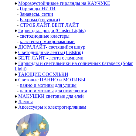
♦
Морозоустойчивые гирлянды на КАУЧУКЕ
-
Гирлянды НИТИ
-
Занавесы, сетки
-
Бахрома (сосульки)
-
СТРОБ ЛАЙТ, БЕЛТ ЛАЙТ
♦
Гирлянды-грозди (Cluster Lights)
-
светодиодные кластеры
-
кластеры с микролампами
♦
ДЮРАЛАЙТ- светящийся шнур
♦
Светодиодные ленты (Ledstrip)
♦
БЕЛТ ЛАЙТ - лента с лампами
♦
Гирлянды и светильники на солнечных батареях (Solar
Light)
♦
ТАЮЩИЕ СОСУЛЬКИ
♦
Световые ПАННО и МОТИВЫ
-
панно и мотивы для улицы
-
панно и мотивы для помещения
♦
МАКУШКИ световые для елей
♦
Лампы
♦
Аксессуары к электрогирляндам