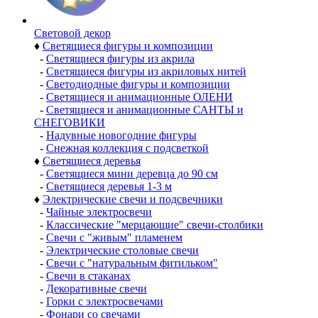
Световой декор
♦
Светящиеся фигуры и композиции
-
Светящиеся фигуры из акрила
-
Светящиеся фигуры из акриловых нитей
-
Светодиодные фигуры и композиции
-
Светящиеся и анимационные ОЛЕНИ
-
Светящиеся и анимационные САНТЫ и
СНЕГОВИКИ
-
Надувные новогодние фигуры
-
Снежная коллекция с подсветкой
♦
Светящиеся деревья
-
Светящиеся мини деревца до 90 см
-
Светящиеся деревья 1-3 м
♦
Электрические свечи и подсвечники
-
Чайные электросвечи
-
Классические "мерцающие" свечи-столбики
-
Свечи с "живым" пламенем
-
Электрические столовые свечи
-
Свечи с "натуральным фитильком"
-
Свечи в стаканах
-
Декоративные свечи
-
Горки с электросвечами
-
Фонари со свечами