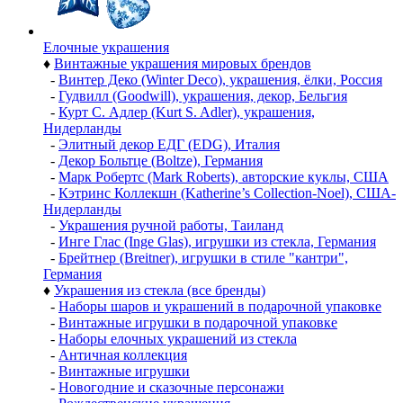
Елочные украшения
♦
Винтажные украшения мировых брендов
-
Винтер Деко (Winter Deco), украшения, ёлки, Россия
-
Гудвилл (Goodwill), украшения, декор, Бельгия
-
Курт С. Адлер (Kurt S. Adler), украшения,
Нидерланды
-
Элитный декор ЕДГ (EDG), Италия
-
Декор Больтце (Boltze), Германия
-
Марк Робертс (Mark Roberts), авторские куклы, США
-
Кэтринс Коллекшн (Katherine’s Collection-Noel), США-
Нидерланды
-
Украшения ручной работы, Таиланд
-
Инге Глас (Inge Glas), игрушки из стекла, Германия
-
Брейтнер (Breitner), игрушки в стиле "кантри",
Германия
♦
Украшения из стекла (все бренды)
-
Наборы шаров и украшений в подарочной упаковке
-
Винтажные игрушки в подарочной упаковке
-
Наборы елочных украшений из стекла
-
Античная коллекция
-
Винтажные игрушки
-
Новогодние и сказочные персонажи