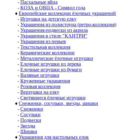
-
Пасхальные яйца
-
КОЗА и ОВЦА - Символ года
♦
Европейские коллекции ёлочных украшений
-
Игрушки на детскую елку
-
Украшения из полистоуна (ретро-коллекция)
-
Украшения-подвески из акрила
-
Украшения в стиле "КАНТРИ"
-
Украшения из перьев
-
Текстильная коллекция
-
Керамические коллекции
-
Металлические ёлочные игрушки
-
Елочные игрушки из дерева
-
Елочные игрушки из бумаги
-
Валяные игрушки
-
Кружевные украшения
-
Розовая коллекция
-
Верхушки на елку
-
Светящиеся ёлочные игрушки
♦
Снежинки, сосульки, звезды, шишки
-
Снежинки
-
Сосульки
-
Подвески
-
Звезды
-
Шишки
♦
Украшения для настольных елок