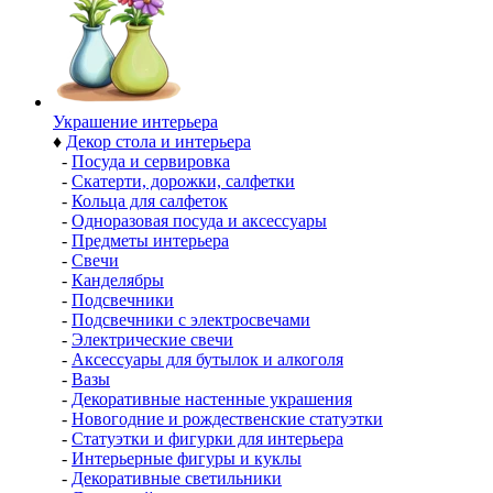
Украшение интерьера
♦
Декор стола и интерьера
-
Посуда и сервировка
-
Скатерти, дорожки, салфетки
-
Кольца для салфеток
-
Одноразовая посуда и аксессуары
-
Предметы интерьера
-
Свечи
-
Канделябры
-
Подсвечники
-
Подсвечники с электросвечами
-
Электрические свечи
-
Аксессуары для бутылок и алкоголя
-
Вазы
-
Декоративные настенные украшения
-
Новогодние и рождественские статуэтки
-
Статуэтки и фигурки для интерьера
-
Интерьерные фигуры и куклы
-
Декоративные светильники