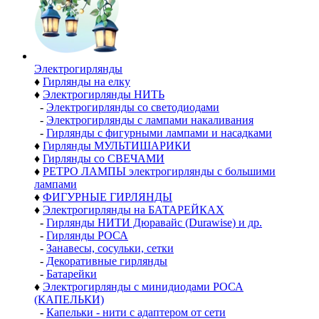
Электро­гирлянды
♦
Гирлянды на елку
♦
Электрогирлянды НИТЬ
-
Электрогирлянды со светодиодами
-
Электрогирлянды с лампами накаливания
-
Гирлянды с фигурными лампами и насадками
♦
Гирлянды МУЛЬТИШАРИКИ
♦
Гирлянды со СВЕЧАМИ
♦
РЕТРО ЛАМПЫ электрогирлянды с большими
лампами
♦
ФИГУРНЫЕ ГИРЛЯНДЫ
♦
Электрогирлянды на БАТАРЕЙКАХ
-
Гирлянды НИТИ Дюравайс (Durawise) и др.
-
Гирлянды РОСА
-
Занавесы, сосульки, сетки
-
Декоративные гирлянды
-
Батарейки
♦
Электрогирлянды с минидиодами РОСА
(КАПЕЛЬКИ)
-
Капельки - нити с адаптером от сети