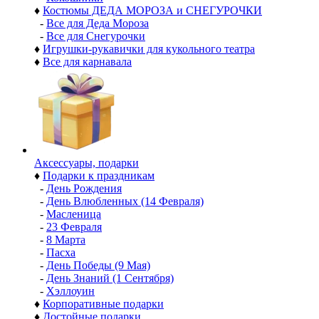
♦
Костюмы ДЕДА МОРОЗА и СНЕГУРОЧКИ
-
Все для Деда Мороза
-
Все для Снегурочки
♦
Игрушки-рукавички для кукольного театра
♦
Все для карнавала
Аксессуары, подарки
♦
Подарки к праздникам
-
День Рождения
-
День Влюбленных (14 Февраля)
-
Масленица
-
23 Февраля
-
8 Марта
-
Пасха
-
День Победы (9 Мая)
-
День Знаний (1 Сентября)
-
Хэллоуин
♦
Корпоративные подарки
♦
Достойные подарки