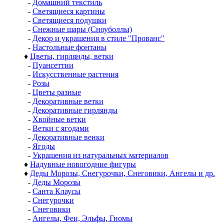
-
Домашний текстиль
-
Светящиеся картины
-
Светящиеся подушки
-
Снежные шары (Сноуболлы)
-
Декор и украшения в стиле "Прованс"
-
Настольные фонтаны
♦
Цветы, гирлянды, ветки
-
Пуансеттии
-
Искусственные растения
-
Розы
-
Цветы разные
-
Декоративные ветки
-
Декоративные гирлянды
-
Хвойные ветки
-
Ветки с ягодами
-
Декоративные венки
-
Ягоды
-
Украшения из натуральных материалов
♦
Надувные новогодние фигуры
♦
Деды Морозы, Снегурочки, Снеговики, Ангелы и др.
-
Деды Морозы
-
Санта Клаусы
-
Снегурочки
-
Снеговики
-
Ангелы, Феи, Эльфы, Гномы