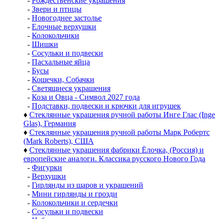
-
Рождественские украшения
-
Звери и птицы
-
Новогоднее застолье
-
Елочные верхушки
-
Колокольчики
-
Шишки
-
Сосульки и подвески
-
Пасхальные яйца
-
Бусы
-
Кошечки, Собачки
-
Светящиеся украшения
-
Коза и Овца - Символ 2027 года
-
Подставки, подвески и крючки для игрушек
♦
Стеклянные украшения ручной работы Инге Глас (Inge
Glas), Германия
♦
Стеклянные украшения ручной работы Марк Робертс
(Mark Roberts), США
♦
Стеклянные украшения фабрики Ёлочка, (Россия) и
европейские аналоги. Классика русского Нового Года
-
Фигурки
-
Верхушки
-
Гирлянды из шаров и украшений
-
Мини гирлянды и грозди
-
Колокольчики и сердечки
-
Сосульки и подвески