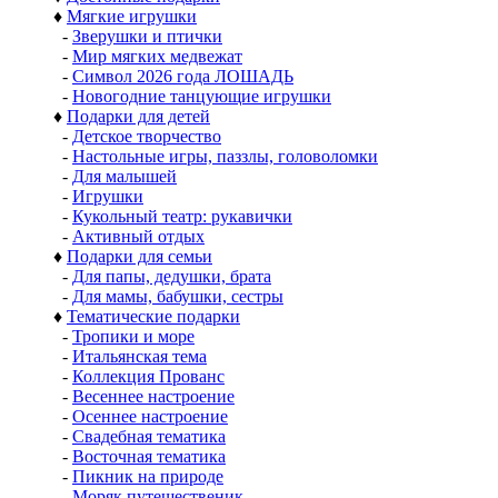
♦
Мягкие игрушки
-
Зверушки и птички
-
Мир мягких медвежат
-
Символ 2026 года ЛОШАДЬ
-
Новогодние танцующие игрушки
♦
Подарки для детей
-
Детское творчество
-
Настольные игры, паззлы, головоломки
-
Для малышей
-
Игрушки
-
Кукольный театр: рукавички
-
Активный отдых
♦
Подарки для семьи
-
Для папы, дедушки, брата
-
Для мамы, бабушки, сестры
♦
Тематические подарки
-
Тропики и море
-
Итальянская тема
-
Коллекция Прованс
-
Весеннее настроение
-
Осеннее настроение
-
Свадебная тематика
-
Восточная тематика
-
Пикник на природе
-
Моряк путешественик