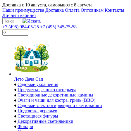
Доставка с
10 августа
, самовывоз с
8 августа
Наши преимущества
Доставка
Оплата
Оптовикам
Контакты
Личный кабинет
+7 (495) 984-05-25
+7 (495) 545-75-58
Лето Дача Сад
♦
Садовые украшения
♦
Предметы дачного интерьера
♦
Светодиодные декоративные камины
♦
Очаги и чаши для костра, гриль (BBQ)
♦
Садовые электрогирлянды и светильники
♦
Подсветка деревьев
♦
Светящиеся фигуры
♦
Декоративные светильники
♦
Фонари