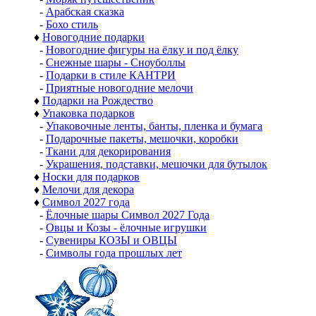
-
Арабская сказка
-
Бохо стиль
♦
Новогодние подарки
-
Новогодние фигуры на ёлку и под ёлку
-
Снежные шары - Сноуболлы
-
Подарки в стиле КАНТРИ
-
Приятные новогодние мелочи
♦
Подарки на Рождество
♦
Упаковка подарков
-
Упаковочные ленты, банты, пленка и бумага
-
Подарочные пакеты, мешочки, коробки
-
Ткани для декорирования
-
Украшения, подставки, мешочки для бутылок
♦
Носки для подарков
♦
Мелочи для декора
♦
Символ 2027 года
-
Ёлочные шары Символ 2027 Года
-
Овцы и Козы - ёлочные игрушки
-
Сувениры КОЗЫ и ОВЦЫ
-
Символы года прошлых лет