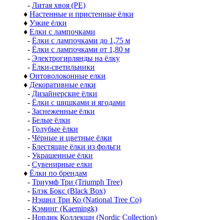
-
Литая хвоя (РЕ)
♦
Настенные и пристенные ёлки
♦
Узкие ёлки
♦
Елки с лампочками
-
Ёлки с лампочками до 1,75 м
-
Ёлки с лампочками от 1,80 м
-
Электрогирлянды на ёлку
-
Ёлки-светильники
♦
Оптоволоконные елки
♦
Декоративные елки
-
Дизайнерские ёлки
-
Ёлки с шишками и ягодами
-
Заснеженные ёлки
-
Белые ёлки
-
Голубые ёлки
-
Чёрные и цветные ёлки
-
Блестящие ёлки из фольги
-
Украшенные ёлки
-
Сувенирные елки
♦
Ёлки по брендам
-
Триумф Три (Triumph Tree)
-
Блэк Бокс (Black Box)
-
Нэшнл Три Ко (National Tree Co)
-
Кэминг (Kaemingk)
-
Нордик Коллекшн (Nordic Collection)