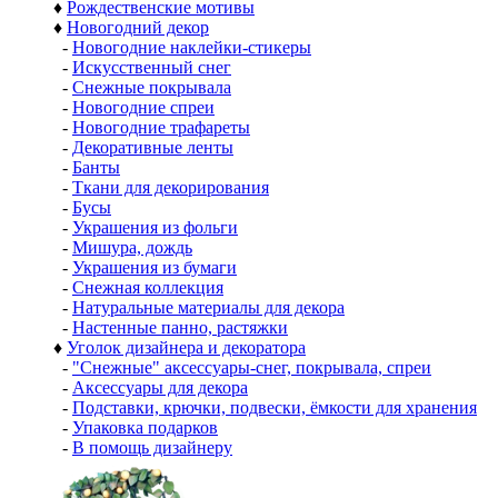
♦
Рождественские мотивы
♦
Новогодний декор
-
Новогодние наклейки-стикеры
-
Искусственный снег
-
Снежные покрывала
-
Новогодние спреи
-
Новогодние трафареты
-
Декоративные ленты
-
Банты
-
Ткани для декорирования
-
Бусы
-
Украшения из фольги
-
Мишура, дождь
-
Украшения из бумаги
-
Снежная коллекция
-
Натуральные материалы для декора
-
Настенные панно, растяжки
♦
Уголок дизайнера и декоратора
-
"Снежные" аксессуары-снег, покрывала, спреи
-
Аксессуары для декора
-
Подставки, крючки, подвески, ёмкости для хранения
-
Упаковка подарков
-
В помощь дизайнеру