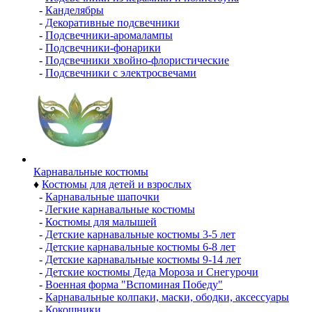
-
Канделябры
-
Декоративные подсвечники
-
Подсвечники-аромалампы
-
Подсвечники-фонарики
-
Подсвечники хвойно-флористические
-
Подсвечники с электросвечами
Карнавальные костюмы
♦
Костюмы для детей и взрослых
-
Карнавальные шапочки
-
Легкие карнавальные костюмы
-
Костюмы для малышей
-
Детские карнавальные костюмы 3-5 лет
-
Детские карнавальные костюмы 6-8 лет
-
Детские карнавальные костюмы 9-14 лет
-
Детские костюмы Деда Мороза и Снегурочи
-
Военная форма "Вспоминая Победу"
-
Карнавальные колпаки, маски, ободки, аксессуары
-
Кокошники