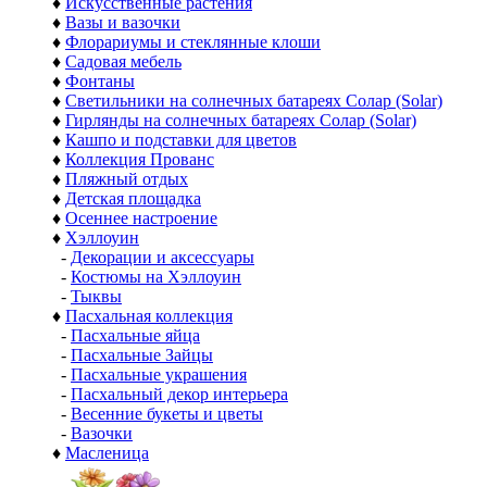
♦
Искусственные растения
♦
Вазы и вазочки
♦
Флорариумы и стеклянные клоши
♦
Садовая мебель
♦
Фонтаны
♦
Светильники на солнечных батареях Солар (Solar)
♦
Гирлянды на солнечных батареях Солар (Solar)
♦
Кашпо и подставки для цветов
♦
Коллекция Прованс
♦
Пляжный отдых
♦
Детская площадка
♦
Осеннее настроение
♦
Хэллоуин
-
Декорации и аксессуары
-
Костюмы на Хэллоуин
-
Тыквы
♦
Пасхальная коллекция
-
Пасхальные яйца
-
Пасхальные Зайцы
-
Пасхальные украшения
-
Пасхальный декор интерьера
-
Весенние букеты и цветы
-
Вазочки
♦
Масленица