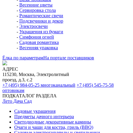
-
Весенние цветы
-
Сервировка стола
-
Романтические свечи
-
Подсвечники и декор
-
Электросвечи
-
Украшения из бумаги
-
Симфония огней
-
Садовая романтика
-
Весенняя упаковка
Ёлка по параметрам
На портале поставщиков
АДРЕС
115230, Москва, Электролитный
проезд, д.3, с.2
+7 (495) 984-05-25
многоканальный
+7 (495) 545-75-58
оптовикам
ПОДКАТАЛОГ РАЗДЕЛА
Лето Дача Сад
Садовые украшения
Предметы дачного интерьера
Светодиодные декоративные камины
Очаги и чаши для костра, гриль (BBQ)
Садовые электрогирлянды и светильники