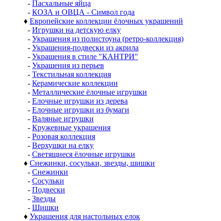
-
Пасхальные яйца
-
КОЗА и ОВЦА - Символ года
♦
Европейские коллекции ёлочных украшений
-
Игрушки на детскую елку
-
Украшения из полистоуна (ретро-коллекция)
-
Украшения-подвески из акрила
-
Украшения в стиле "КАНТРИ"
-
Украшения из перьев
-
Текстильная коллекция
-
Керамические коллекции
-
Металлические ёлочные игрушки
-
Елочные игрушки из дерева
-
Елочные игрушки из бумаги
-
Валяные игрушки
-
Кружевные украшения
-
Розовая коллекция
-
Верхушки на елку
-
Светящиеся ёлочные игрушки
♦
Снежинки, сосульки, звезды, шишки
-
Снежинки
-
Сосульки
-
Подвески
-
Звезды
-
Шишки
♦
Украшения для настольных елок