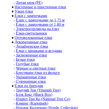
-
Литая хвоя (РЕ)
♦
Настенные и пристенные ёлки
♦
Узкие ёлки
♦
Елки с лампочками
-
Ёлки с лампочками до 1,75 м
-
Ёлки с лампочками от 1,80 м
-
Электрогирлянды на ёлку
-
Ёлки-светильники
♦
Оптоволоконные елки
♦
Декоративные елки
-
Дизайнерские ёлки
-
Ёлки с шишками и ягодами
-
Заснеженные ёлки
-
Белые ёлки
-
Голубые ёлки
-
Чёрные и цветные ёлки
-
Блестящие ёлки из фольги
-
Украшенные ёлки
-
Сувенирные елки
♦
Ёлки по брендам
-
Триумф Три (Triumph Tree)
-
Блэк Бокс (Black Box)
-
Нэшнл Три Ко (National Tree Co)
-
Кэминг (Kaemingk)
-
Нордик Коллекшн (Nordic Collection)