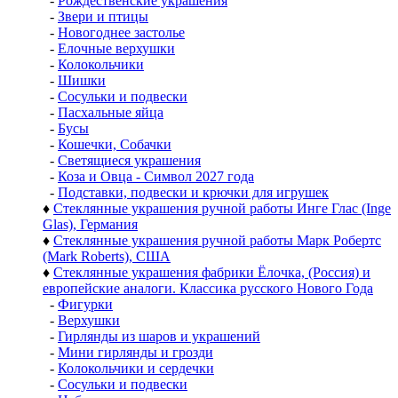
-
Рождественские украшения
-
Звери и птицы
-
Новогоднее застолье
-
Елочные верхушки
-
Колокольчики
-
Шишки
-
Сосульки и подвески
-
Пасхальные яйца
-
Бусы
-
Кошечки, Собачки
-
Светящиеся украшения
-
Коза и Овца - Символ 2027 года
-
Подставки, подвески и крючки для игрушек
♦
Стеклянные украшения ручной работы Инге Глас (Inge
Glas), Германия
♦
Стеклянные украшения ручной работы Марк Робертс
(Mark Roberts), США
♦
Стеклянные украшения фабрики Ёлочка, (Россия) и
европейские аналоги. Классика русского Нового Года
-
Фигурки
-
Верхушки
-
Гирлянды из шаров и украшений
-
Мини гирлянды и грозди
-
Колокольчики и сердечки
-
Сосульки и подвески