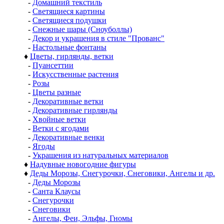
-
Домашний текстиль
-
Светящиеся картины
-
Светящиеся подушки
-
Снежные шары (Сноуболлы)
-
Декор и украшения в стиле "Прованс"
-
Настольные фонтаны
♦
Цветы, гирлянды, ветки
-
Пуансеттии
-
Искусственные растения
-
Розы
-
Цветы разные
-
Декоративные ветки
-
Декоративные гирлянды
-
Хвойные ветки
-
Ветки с ягодами
-
Декоративные венки
-
Ягоды
-
Украшения из натуральных материалов
♦
Надувные новогодние фигуры
♦
Деды Морозы, Снегурочки, Снеговики, Ангелы и др.
-
Деды Морозы
-
Санта Клаусы
-
Снегурочки
-
Снеговики
-
Ангелы, Феи, Эльфы, Гномы