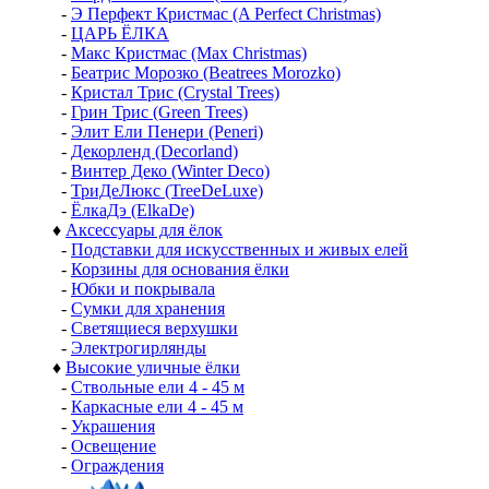
-
Э Перфект Кристмас (A Perfect Christmas)
-
ЦАРЬ ЁЛКА
-
Макс Кристмас (Max Christmas)
-
Беатрис Морозко (Beatrees Morozko)
-
Кристал Трис (Crystal Trees)
-
Грин Трис (Green Trees)
-
Элит Ели Пенери (Peneri)
-
Декорленд (Decorland)
-
Винтер Деко (Winter Deco)
-
ТриДеЛюкс (TreeDeLuxe)
-
ЁлкаДэ (ElkaDe)
♦
Аксессуары для ёлок
-
Подставки для искусственных и живых елей
-
Корзины для основания ёлки
-
Юбки и покрывала
-
Сумки для хранения
-
Светящиеся верхушки
-
Электрогирлянды
♦
Высокие уличные ёлки
-
Ствольные ели 4 - 45 м
-
Каркасные ели 4 - 45 м
-
Украшения
-
Освещение
-
Ограждения