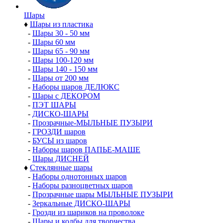
Шары
♦
Шары из пластика
-
Шары 30 - 50 мм
-
Шары 60 мм
-
Шары 65 - 90 мм
-
Шары 100-120 мм
-
Шары 140 - 150 мм
-
Шары от 200 мм
-
Наборы шаров ДЕЛЮКС
-
Шары с ДЕКОРОМ
-
ПЭТ ШАРЫ
-
ДИСКО-ШАРЫ
-
Прозрачные-МЫЛЬНЫЕ ПУЗЫРИ
-
ГРОЗДИ шаров
-
БУСЫ из шаров
-
Наборы шаров ПАПЬЕ-МАШЕ
-
Шары ДИСНЕЙ
♦
Стеклянные шары
-
Наборы однотонных шаров
-
Наборы разноцветных шаров
-
Прозрачные шары МЫЛЬНЫЕ ПУЗЫРИ
-
Зеркальные ДИСКО-ШАРЫ
-
Грозди из шариков на проволоке
-
Шары и колбы для творчества