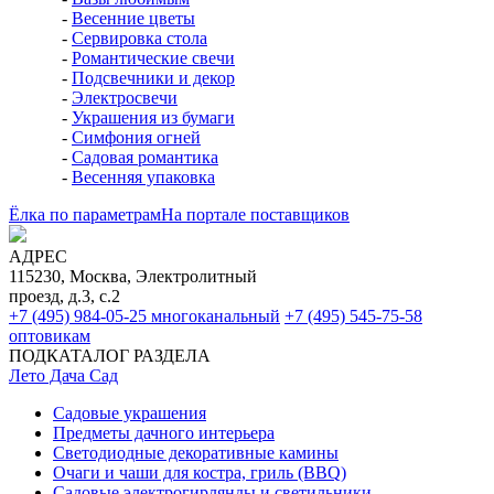
-
Весенние цветы
-
Сервировка стола
-
Романтические свечи
-
Подсвечники и декор
-
Электросвечи
-
Украшения из бумаги
-
Симфония огней
-
Садовая романтика
-
Весенняя упаковка
Ёлка по параметрам
На портале поставщиков
АДРЕС
115230, Москва, Электролитный
проезд, д.3, с.2
+7 (495) 984-05-25
многоканальный
+7 (495) 545-75-58
оптовикам
ПОДКАТАЛОГ РАЗДЕЛА
Лето Дача Сад
Садовые украшения
Предметы дачного интерьера
Светодиодные декоративные камины
Очаги и чаши для костра, гриль (BBQ)
Садовые электрогирлянды и светильники