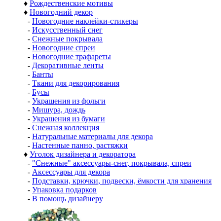
♦
Рождественские мотивы
♦
Новогодний декор
-
Новогодние наклейки-стикеры
-
Искусственный снег
-
Снежные покрывала
-
Новогодние спреи
-
Новогодние трафареты
-
Декоративные ленты
-
Банты
-
Ткани для декорирования
-
Бусы
-
Украшения из фольги
-
Мишура, дождь
-
Украшения из бумаги
-
Снежная коллекция
-
Натуральные материалы для декора
-
Настенные панно, растяжки
♦
Уголок дизайнера и декоратора
-
"Снежные" аксессуары-снег, покрывала, спреи
-
Аксессуары для декора
-
Подставки, крючки, подвески, ёмкости для хранения
-
Упаковка подарков
-
В помощь дизайнеру