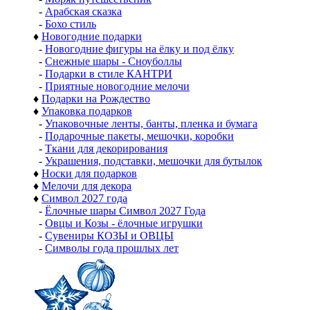
-
Арабская сказка
-
Бохо стиль
♦
Новогодние подарки
-
Новогодние фигуры на ёлку и под ёлку
-
Снежные шары - Сноуболлы
-
Подарки в стиле КАНТРИ
-
Приятные новогодние мелочи
♦
Подарки на Рождество
♦
Упаковка подарков
-
Упаковочные ленты, банты, пленка и бумага
-
Подарочные пакеты, мешочки, коробки
-
Ткани для декорирования
-
Украшения, подставки, мешочки для бутылок
♦
Носки для подарков
♦
Мелочи для декора
♦
Символ 2027 года
-
Ёлочные шары Символ 2027 Года
-
Овцы и Козы - ёлочные игрушки
-
Сувениры КОЗЫ и ОВЦЫ
-
Символы года прошлых лет