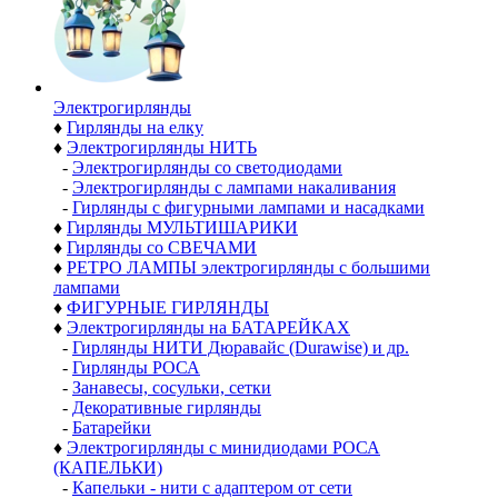
Электро­гирлянды
♦
Гирлянды на елку
♦
Электрогирлянды НИТЬ
-
Электрогирлянды со светодиодами
-
Электрогирлянды с лампами накаливания
-
Гирлянды с фигурными лампами и насадками
♦
Гирлянды МУЛЬТИШАРИКИ
♦
Гирлянды со СВЕЧАМИ
♦
РЕТРО ЛАМПЫ электрогирлянды с большими
лампами
♦
ФИГУРНЫЕ ГИРЛЯНДЫ
♦
Электрогирлянды на БАТАРЕЙКАХ
-
Гирлянды НИТИ Дюравайс (Durawise) и др.
-
Гирлянды РОСА
-
Занавесы, сосульки, сетки
-
Декоративные гирлянды
-
Батарейки
♦
Электрогирлянды с минидиодами РОСА
(КАПЕЛЬКИ)
-
Капельки - нити с адаптером от сети