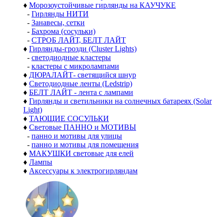
♦
Морозоустойчивые гирлянды на КАУЧУКЕ
-
Гирлянды НИТИ
-
Занавесы, сетки
-
Бахрома (сосульки)
-
СТРОБ ЛАЙТ, БЕЛТ ЛАЙТ
♦
Гирлянды-грозди (Cluster Lights)
-
светодиодные кластеры
-
кластеры с микролампами
♦
ДЮРАЛАЙТ- светящийся шнур
♦
Светодиодные ленты (Ledstrip)
♦
БЕЛТ ЛАЙТ - лента с лампами
♦
Гирлянды и светильники на солнечных батареях (Solar
Light)
♦
ТАЮЩИЕ СОСУЛЬКИ
♦
Световые ПАННО и МОТИВЫ
-
панно и мотивы для улицы
-
панно и мотивы для помещения
♦
МАКУШКИ световые для елей
♦
Лампы
♦
Аксессуары к электрогирляндам