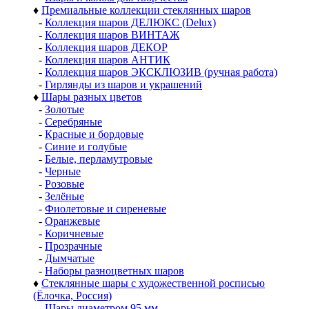
♦
Премиальные коллекции стеклянных шаров
-
Коллекция шаров ДЕЛЮКС (Delux)
-
Коллекция шаров ВИНТАЖ
-
Коллекция шаров ДЕКОР
-
Коллекция шаров АНТИК
-
Коллекция шаров ЭКСКЛЮЗИВ (ручная работа)
-
Гирлянды из шаров и украшений
♦
Шары разных цветов
-
Золотые
-
Серебряные
-
Красные и бордовые
-
Синие и голубые
-
Белые, перламутровые
-
Черные
-
Розовые
-
Зелёные
-
Фиолетовые и сиреневые
-
Оранжевые
-
Коричневые
-
Прозрачные
-
Дымчатые
-
Наборы разноцветных шаров
♦
Стеклянные шары с художественной росписью
(Ёлочка, Россия)
-
Шары диаметром 95 мм