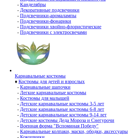
-
Канделябры
-
Декоративные подсвечники
-
Подсвечники-аромалампы
-
Подсвечники-фонарики
-
Подсвечники хвойно-флористические
-
Подсвечники с электросвечами
Карнавальные костюмы
♦
Костюмы для детей и взрослых
-
Карнавальные шапочки
-
Легкие карнавальные костюмы
-
Костюмы для малышей
-
Детские карнавальные костюмы 3-5 лет
-
Детские карнавальные костюмы 6-8 лет
-
Детские карнавальные костюмы 9-14 лет
-
Детские костюмы Деда Мороза и Снегурочи
-
Военная форма "Вспоминая Победу"
-
Карнавальные колпаки, маски, ободки, аксессуары
-
Кокошники