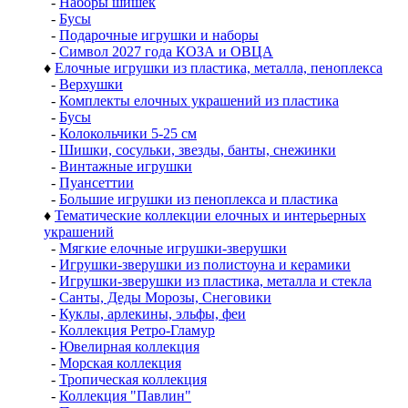
-
Наборы шишек
-
Бусы
-
Подарочные игрушки и наборы
-
Символ 2027 года КОЗА и ОВЦА
♦
Елочные игрушки из пластика, металла, пеноплекса
-
Верхушки
-
Комплекты елочных украшений из пластика
-
Бусы
-
Колокольчики 5-25 см
-
Шишки, сосульки, звезды, банты, снежинки
-
Винтажные игрушки
-
Пуансеттии
-
Большие игрушки из пеноплекса и пластика
♦
Тематические коллекции елочных и интерьерных
украшений
-
Мягкие елочные игрушки-зверушки
-
Игрушки-зверушки из полистоуна и керамики
-
Игрушки-зверушки из пластика, металла и стекла
-
Санты, Деды Морозы, Снеговики
-
Куклы, арлекины, эльфы, феи
-
Коллекция Ретро-Гламур
-
Ювелирная коллекция
-
Морская коллекция
-
Тропическая коллекция
-
Коллекция "Павлин"