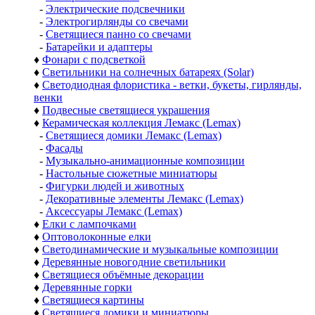
-
Электрические подсвечники
-
Электрогирлянды со свечами
-
Светящиеся панно со свечами
-
Батарейки и адаптеры
♦
Фонари с подсветкой
♦
Светильники на солнечных батареях (Solar)
♦
Светодиодная флористика - ветки, букеты, гирлянды,
венки
♦
Подвесные светящиеся украшения
♦
Керамическая коллекция Лемакс (Lemax)
-
Светящиеся домики Лемакс (Lemax)
-
Фасады
-
Музыкально-анимационные композиции
-
Настольные сюжетные миниатюры
-
Фигурки людей и животных
-
Декоративные элементы Лемакс (Lemax)
-
Аксессуары Лемакс (Lemax)
♦
Елки с лампочками
♦
Оптоволоконные елки
♦
Светодинамические и музыкальные композиции
♦
Деревянные новогодние светильники
♦
Светящиеся объёмные декорации
♦
Деревянные горки
♦
Светящиеся картины
♦
Светящиеся домики и миниатюры