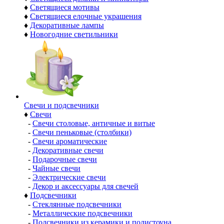
♦
Светящиеся мотивы
♦
Светящиеся елочные украшения
♦
Декоративные лампы
♦
Новогодние светильники
Свечи и подсвечники
♦
Свечи
-
Свечи столовые, античные и витые
-
Свечи пеньковые (столбики)
-
Свечи ароматические
-
Декоративные свечи
-
Подарочные свечи
-
Чайные свечи
-
Электрические свечи
-
Декор и аксессуары для свечей
♦
Подсвечники
-
Стеклянные подсвечники
-
Металлические подсвечники
-
Подсвечники из керамики и полистоуна