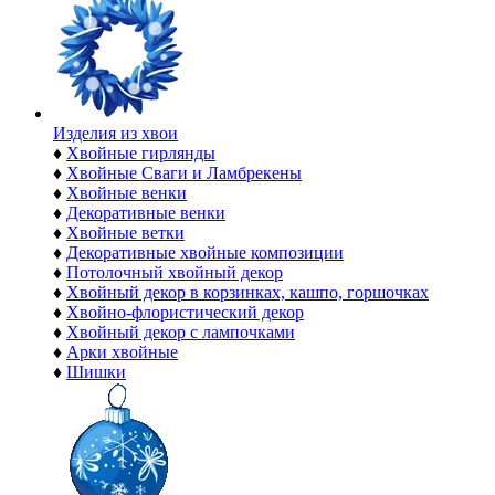
Изделия из хвои
♦
Хвойные гирлянды
♦
Хвойные Сваги и Ламбрекены
♦
Хвойные венки
♦
Декоративные венки
♦
Хвойные ветки
♦
Декоративные хвойные композиции
♦
Потолочный хвойный декор
♦
Хвойный декор в корзинках, кашпо, горшочках
♦
Хвойно-флористический декор
♦
Хвойный декор с лампочками
♦
Арки хвойные
♦
Шишки