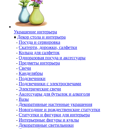
Украшение интерьера
♦
Декор стола и интерьера
-
Посуда и сервировка
-
Скатерти, дорожки, салфетки
-
Кольца для салфеток
-
Одноразовая посуда и аксессуары
-
Предметы интерьера
-
Свечи
-
Канделябры
-
Подсвечники
-
Подсвечники с электросвечами
-
Электрические свечи
-
Аксессуары для бутылок и алкоголя
-
Вазы
-
Декоративные настенные украшения
-
Новогодние и рождественские статуэтки
-
Статуэтки и фигурки для интерьера
-
Интерьерные фигуры и куклы
-
Декоративные светильники