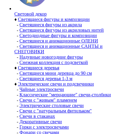
Световой декор
♦
Светящиеся фигуры и композиции
-
Светящиеся фигуры из акрила
-
Светящиеся фигуры из акриловых нитей
-
Светодиодные фигуры и композиции
-
Светящиеся и анимационные ОЛЕНИ
-
Светящиеся и анимационные САНТЫ и
СНЕГОВИКИ
-
Надувные новогодние фигуры
-
Снежная коллекция с подсветкой
♦
Светящиеся деревья
-
Светящиеся мини деревца до 90 см
-
Светящиеся деревья 1-3 м
♦
Электрические свечи и подсвечники
-
Чайные электросвечи
-
Классические "мерцающие" свечи-столбики
-
Свечи с "живым" пламенем
-
Электрические столовые свечи
-
Свечи с "натуральным фитильком"
-
Свечи в стаканах
-
Декоративные свечи
-
Горки с электросвечами
-
Фонари со свечами