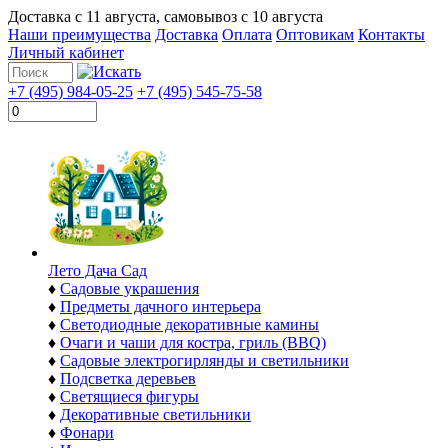
Доставка с
11 августа
, самовывоз с
10 августа
Наши преимущества
Доставка
Оплата
Оптовикам
Контакты
Личный кабинет
+7 (495) 984-05-25
+7 (495) 545-75-58
Лето Дача Сад
♦
Садовые украшения
♦
Предметы дачного интерьера
♦
Светодиодные декоративные камины
♦
Очаги и чаши для костра, гриль (BBQ)
♦
Садовые электрогирлянды и светильники
♦
Подсветка деревьев
♦
Светящиеся фигуры
♦
Декоративные светильники
♦
Фонари