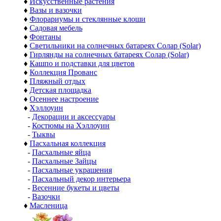
♦
Искусственные растения
♦
Вазы и вазочки
♦
Флорариумы и стеклянные клоши
♦
Садовая мебель
♦
Фонтаны
♦
Светильники на солнечных батареях Солар (Solar)
♦
Гирлянды на солнечных батареях Солар (Solar)
♦
Кашпо и подставки для цветов
♦
Коллекция Прованс
♦
Пляжный отдых
♦
Детская площадка
♦
Осеннее настроение
♦
Хэллоуин
-
Декорации и аксессуары
-
Костюмы на Хэллоуин
-
Тыквы
♦
Пасхальная коллекция
-
Пасхальные яйца
-
Пасхальные Зайцы
-
Пасхальные украшения
-
Пасхальный декор интерьера
-
Весенние букеты и цветы
-
Вазочки
♦
Масленица