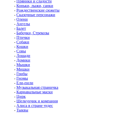
-
Пряники и сладости
-
Коньки, лыжи, санки
-
Рождественские сюжеты
-
Сказочные персонажи
-
Олени
-
Ангелы
-
Балет
-
Бабочки, Стрекозы
-
Птички
-
Собаки
-
Кошки
-
Совы
-
Лошади
-
Домики
-
Мышки
-
Мишки
-
Грибы
-
Гномы
-
Ели-пили
-
Музыкальная страничка
-
Карнавальные маски
-
Цирк
-
Щелкунчик и компания
-
Алиса в стране чудес
-
Тыквы