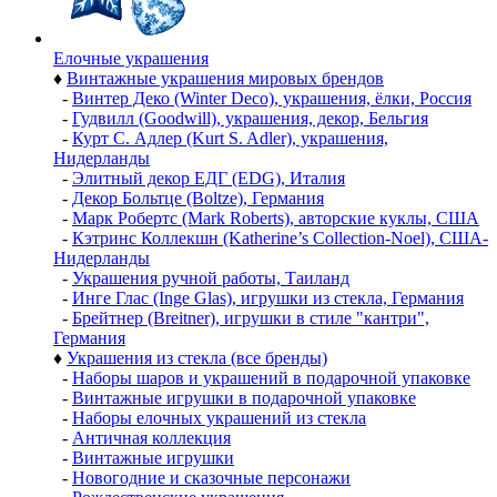
Елочные украшения
♦
Винтажные украшения мировых брендов
-
Винтер Деко (Winter Deco), украшения, ёлки, Россия
-
Гудвилл (Goodwill), украшения, декор, Бельгия
-
Курт С. Адлер (Kurt S. Adler), украшения,
Нидерланды
-
Элитный декор ЕДГ (EDG), Италия
-
Декор Больтце (Boltze), Германия
-
Марк Робертс (Mark Roberts), авторские куклы, США
-
Кэтринс Коллекшн (Katherine’s Collection-Noel), США-
Нидерланды
-
Украшения ручной работы, Таиланд
-
Инге Глас (Inge Glas), игрушки из стекла, Германия
-
Брейтнер (Breitner), игрушки в стиле "кантри",
Германия
♦
Украшения из стекла (все бренды)
-
Наборы шаров и украшений в подарочной упаковке
-
Винтажные игрушки в подарочной упаковке
-
Наборы елочных украшений из стекла
-
Античная коллекция
-
Винтажные игрушки
-
Новогодние и сказочные персонажи