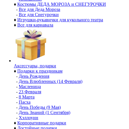
♦
Костюмы ДЕДА МОРОЗА и СНЕГУРОЧКИ
-
Все для Деда Мороза
-
Все для Снегурочки
♦
Игрушки-рукавички для кукольного театра
♦
Все для карнавала
Аксессуары, подарки
♦
Подарки к праздникам
-
День Рождения
-
День Влюбленных (14 Февраля)
-
Масленица
-
23 Февраля
-
8 Марта
-
Пасха
-
День Победы (9 Мая)
-
День Знаний (1 Сентября)
-
Хэллоуин
♦
Корпоративные подарки
♦
Достойные подарки