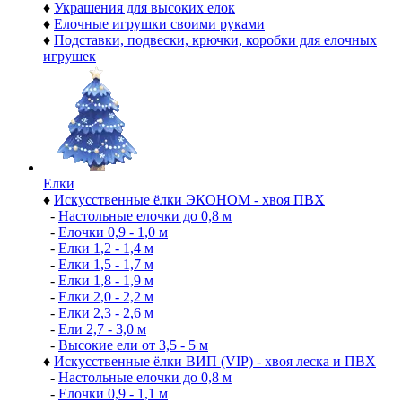
♦
Украшения для высоких елок
♦
Елочные игрушки своими руками
♦
Подставки, подвески, крючки, коробки для елочных
игрушек
Елки
♦
Искусственные ёлки ЭКОНОМ - хвоя ПВХ
-
Настольные елочки до 0,8 м
-
Елочки 0,9 - 1,0 м
-
Елки 1,2 - 1,4 м
-
Елки 1,5 - 1,7 м
-
Елки 1,8 - 1,9 м
-
Елки 2,0 - 2,2 м
-
Елки 2,3 - 2,6 м
-
Ели 2,7 - 3,0 м
-
Высокие ели от 3,5 - 5 м
♦
Искусственные ёлки ВИП (VIP) - хвоя леска и ПВХ
-
Настольные елочки до 0,8 м
-
Елочки 0,9 - 1,1 м