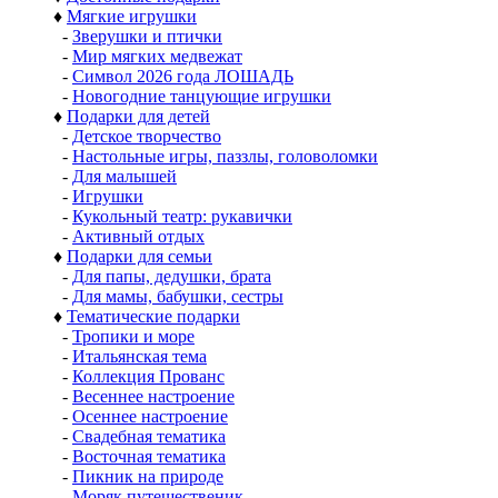
♦
Мягкие игрушки
-
Зверушки и птички
-
Мир мягких медвежат
-
Символ 2026 года ЛОШАДЬ
-
Новогодние танцующие игрушки
♦
Подарки для детей
-
Детское творчество
-
Настольные игры, паззлы, головоломки
-
Для малышей
-
Игрушки
-
Кукольный театр: рукавички
-
Активный отдых
♦
Подарки для семьи
-
Для папы, дедушки, брата
-
Для мамы, бабушки, сестры
♦
Тематические подарки
-
Тропики и море
-
Итальянская тема
-
Коллекция Прованс
-
Весеннее настроение
-
Осеннее настроение
-
Свадебная тематика
-
Восточная тематика
-
Пикник на природе
-
Моряк путешественик