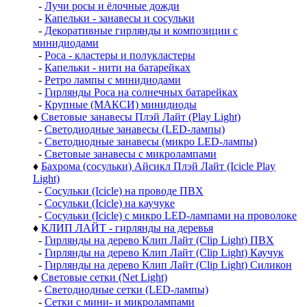
-
Лучи росы и ёлочные дожди
-
Капельки - занавесы и сосульки
-
Декоративные гирлянды и композиции с
минидиодами
-
Роса - кластеры и полукластеры
-
Капельки - нити на батарейках
-
Ретро лампы с минидиодами
-
Гирлянды Роса на солнечных батарейках
-
Крупные (МАКСИ) минидиоды
♦
Световые занавесы Плэй Лайт (Play Light)
-
Светодиодные занавесы (LED-лампы)
-
Светодиодные занавесы (микро LED-лампы)
-
Световые занавесы с микролампами
♦
Бахрома (сосульки) Айсикл Плэй Лайт (Icicle Play
Light)
-
Сосульки (Icicle) на проводе ПВХ
-
Сосульки (Icicle) на каучуке
-
Сосульки (Icicle) с микро LED-лампами на проволоке
♦
КЛИП ЛАЙТ - гирлянды на деревья
-
Гирлянды на дерево Клип Лайт (Clip Light) ПВХ
-
Гирлянды на дерево Клип Лайт (Clip Light) Каучук
-
Гирлянды на дерево Клип Лайт (Clip Light) Силикон
♦
Световые сетки (Net Light)
-
Светодиодные сетки (LED-лампы)
-
Сетки с мини- и микролампами