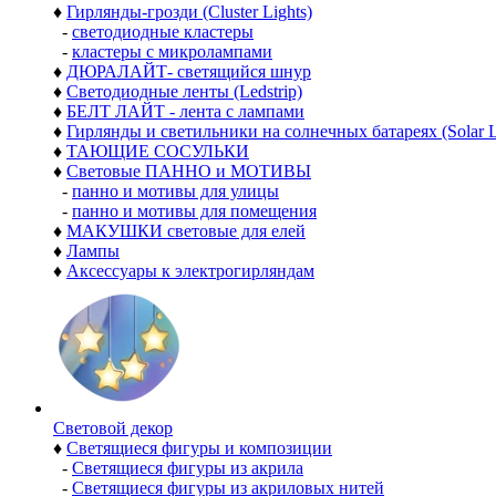
♦
Гирлянды-грозди (Cluster Lights)
-
светодиодные кластеры
-
кластеры с микролампами
♦
ДЮРАЛАЙТ- светящийся шнур
♦
Светодиодные ленты (Ledstrip)
♦
БЕЛТ ЛАЙТ - лента с лампами
♦
Гирлянды и светильники на солнечных батареях (Solar L
♦
ТАЮЩИЕ СОСУЛЬКИ
♦
Световые ПАННО и МОТИВЫ
-
панно и мотивы для улицы
-
панно и мотивы для помещения
♦
МАКУШКИ световые для елей
♦
Лампы
♦
Аксессуары к электрогирляндам
Световой декор
♦
Светящиеся фигуры и композиции
-
Светящиеся фигуры из акрила
-
Светящиеся фигуры из акриловых нитей