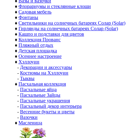
♦
Вазы и вазочки
♦
Флорариумы и стеклянные клоши
♦
Садовая мебель
♦
Фонтаны
♦
Светильники на солнечных батареях Солар (Solar)
♦
Гирлянды на солнечных батареях Солар (Solar)
♦
Кашпо и подставки для цветов
♦
Коллекция Прованс
♦
Пляжный отдых
♦
Детская площадка
♦
Осеннее настроение
♦
Хэллоуин
-
Декорации и аксессуары
-
Костюмы на Хэллоуин
-
Тыквы
♦
Пасхальная коллекция
-
Пасхальные яйца
-
Пасхальные Зайцы
-
Пасхальные украшения
-
Пасхальный декор интерьера
-
Весенние букеты и цветы
-
Вазочки
♦
Масленица