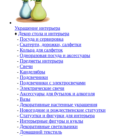
Украшение интерьера
♦
Декор стола и интерьера
-
Посуда и сервировка
-
Скатерти, дорожки, салфетки
-
Кольца для салфеток
-
Одноразовая посуда и аксессуары
-
Предметы интерьера
-
Свечи
-
Канделябры
-
Подсвечники
-
Подсвечники с электросвечами
-
Электрические свечи
-
Аксессуары для бутылок и алкоголя
-
Вазы
-
Декоративные настенные украшения
-
Новогодние и рождественские статуэтки
-
Статуэтки и фигурки для интерьера
-
Интерьерные фигуры и куклы
-
Декоративные светильники
-
Домашний текстиль