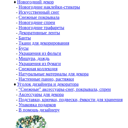
♦
Новогодний декор
-
Новогодние наклейки-стикеры
-
Искусственный снег
-
Снежные покрывала
-
Новогодние спреи
-
Новогодние трафареты
-
Декоративные ленты
-
Банты
-
Ткани для декорирования
-
Бусы
-
Украшения из фольги
-
Мишура, дождь
-
Украшения из бумаги
-
Снежная коллекция
-
Натуральные материалы для декора
-
Настенные панно, растяжки
♦
Уголок дизайнера и декоратора
-
"Снежные" аксессуары-снег, покрывала, спреи
-
Аксессуары для декора
-
Подставки, крючки, подвески, ёмкости для хранения
-
Упаковка подарков
-
В помощь дизайнеру