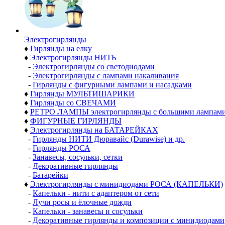
Электро­гирлянды
♦
Гирлянды на елку
♦
Электрогирлянды НИТЬ
-
Электрогирлянды со светодиодами
-
Электрогирлянды с лампами накаливания
-
Гирлянды с фигурными лампами и насадками
♦
Гирлянды МУЛЬТИШАРИКИ
♦
Гирлянды со СВЕЧАМИ
♦
РЕТРО ЛАМПЫ электрогирлянды с большими лампам
♦
ФИГУРНЫЕ ГИРЛЯНДЫ
♦
Электрогирлянды на БАТАРЕЙКАХ
-
Гирлянды НИТИ Дюравайс (Durawise) и др.
-
Гирлянды РОСА
-
Занавесы, сосульки, сетки
-
Декоративные гирлянды
-
Батарейки
♦
Электрогирлянды с минидиодами РОСА (КАПЕЛЬКИ)
-
Капельки - нити с адаптером от сети
-
Лучи росы и ёлочные дожди
-
Капельки - занавесы и сосульки
-
Декоративные гирлянды и композиции с минидиодами