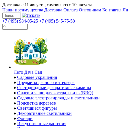
Доставка с
11 августа
, самовывоз с
10 августа
Наши преимущества
Доставка
Оплата
Оптовикам
Контакты
Ли
+7 (495) 984-05-25
+7 (495) 545-75-58
Лето Дача Сад
♦
Садовые украшения
♦
Предметы дачного интерьера
♦
Светодиодные декоративные камины
♦
Очаги и чаши для костра, гриль (BBQ)
♦
Садовые электрогирлянды и светильники
♦
Подсветка деревьев
♦
Светящиеся фигуры
♦
Декоративные светильники
♦
Фонари
♦
Искусственные растения