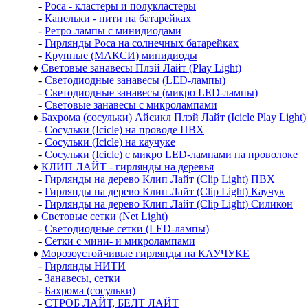
-
Роса - кластеры и полукластеры
-
Капельки - нити на батарейках
-
Ретро лампы с минидиодами
-
Гирлянды Роса на солнечных батарейках
-
Крупные (МАКСИ) минидиоды
♦
Световые занавесы Плэй Лайт (Play Light)
-
Светодиодные занавесы (LED-лампы)
-
Светодиодные занавесы (микро LED-лампы)
-
Световые занавесы с микролампами
♦
Бахрома (сосульки) Айсикл Плэй Лайт (Icicle Play Light)
-
Сосульки (Icicle) на проводе ПВХ
-
Сосульки (Icicle) на каучуке
-
Сосульки (Icicle) с микро LED-лампами на проволоке
♦
КЛИП ЛАЙТ - гирлянды на деревья
-
Гирлянды на дерево Клип Лайт (Clip Light) ПВХ
-
Гирлянды на дерево Клип Лайт (Clip Light) Каучук
-
Гирлянды на дерево Клип Лайт (Clip Light) Силикон
♦
Световые сетки (Net Light)
-
Светодиодные сетки (LED-лампы)
-
Сетки с мини- и микролампами
♦
Морозоустойчивые гирлянды на КАУЧУКЕ
-
Гирлянды НИТИ
-
Занавесы, сетки
-
Бахрома (сосульки)
-
СТРОБ ЛАЙТ, БЕЛТ ЛАЙТ