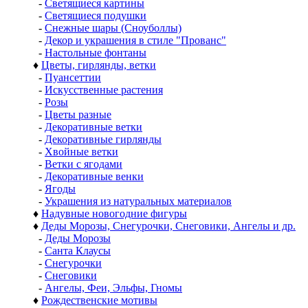
-
Светящиеся картины
-
Светящиеся подушки
-
Снежные шары (Сноуболлы)
-
Декор и украшения в стиле "Прованс"
-
Настольные фонтаны
♦
Цветы, гирлянды, ветки
-
Пуансеттии
-
Искусственные растения
-
Розы
-
Цветы разные
-
Декоративные ветки
-
Декоративные гирлянды
-
Хвойные ветки
-
Ветки с ягодами
-
Декоративные венки
-
Ягоды
-
Украшения из натуральных материалов
♦
Надувные новогодние фигуры
♦
Деды Морозы, Снегурочки, Снеговики, Ангелы и др.
-
Деды Морозы
-
Санта Клаусы
-
Снегурочки
-
Снеговики
-
Ангелы, Феи, Эльфы, Гномы
♦
Рождественские мотивы