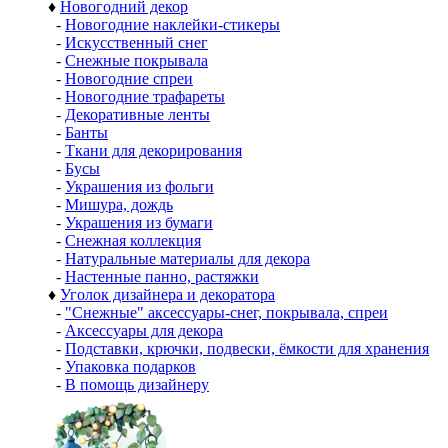
♦
Новогодний декор
-
Новогодние наклейки-стикеры
-
Искусственный снег
-
Снежные покрывала
-
Новогодние спреи
-
Новогодние трафареты
-
Декоративные ленты
-
Банты
-
Ткани для декорирования
-
Бусы
-
Украшения из фольги
-
Мишура, дождь
-
Украшения из бумаги
-
Снежная коллекция
-
Натуральные материалы для декора
-
Настенные панно, растяжки
♦
Уголок дизайнера и декоратора
-
"Снежные" аксессуары-снег, покрывала, спреи
-
Аксессуары для декора
-
Подставки, крючки, подвески, ёмкости для хранения
-
Упаковка подарков
-
В помощь дизайнеру