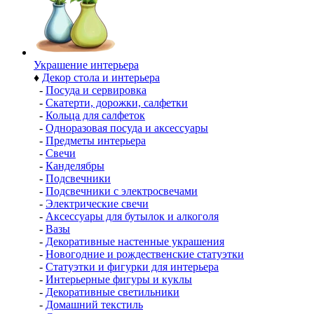
Украшение интерьера
♦
Декор стола и интерьера
-
Посуда и сервировка
-
Скатерти, дорожки, салфетки
-
Кольца для салфеток
-
Одноразовая посуда и аксессуары
-
Предметы интерьера
-
Свечи
-
Канделябры
-
Подсвечники
-
Подсвечники с электросвечами
-
Электрические свечи
-
Аксессуары для бутылок и алкоголя
-
Вазы
-
Декоративные настенные украшения
-
Новогодние и рождественские статуэтки
-
Статуэтки и фигурки для интерьера
-
Интерьерные фигуры и куклы
-
Декоративные светильники
-
Домашний текстиль