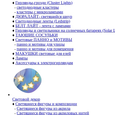
♦
Гирлянды-грозди (Cluster Lights)
-
светодиодные кластеры
-
кластеры с микролампами
♦
ДЮРАЛАЙТ- светящийся шнур
♦
Светодиодные ленты (Ledstrip)
♦
БЕЛТ ЛАЙТ - лента с лампами
♦
Гирлянды и светильники на солнечных батареях (Solar L
♦
ТАЮЩИЕ СОСУЛЬКИ
♦
Световые ПАННО и МОТИВЫ
-
панно и мотивы для улицы
-
панно и мотивы для помещения
♦
МАКУШКИ световые для елей
♦
Лампы
♦
Аксессуары к электрогирляндам
Световой декор
♦
Светящиеся фигуры и композиции
-
Светящиеся фигуры из акрила
-
Светящиеся фигуры из акриловых нитей