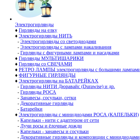
Электро­гирлянды
♦
Гирлянды на елку
♦
Электрогирлянды НИТЬ
-
Электрогирлянды со светодиодами
-
Электрогирлянды с лампами накаливания
-
Гирлянды с фигурными лампами и насадками
♦
Гирлянды МУЛЬТИШАРИКИ
♦
Гирлянды со СВЕЧАМИ
♦
РЕТРО ЛАМПЫ электрогирлянды с большими лампам
♦
ФИГУРНЫЕ ГИРЛЯНДЫ
♦
Электрогирлянды на БАТАРЕЙКАХ
-
Гирлянды НИТИ Дюравайс (Durawise) и др.
-
Гирлянды РОСА
-
Занавесы, сосульки, сетки
-
Декоративные гирлянды
-
Батарейки
♦
Электрогирлянды с минидиодами РОСА (КАПЕЛЬКИ)
-
Капельки - нити с адаптером от сети
-
Лучи росы и ёлочные дожди
-
Капельки - занавесы и сосульки
-
Декоративные гирлянды и композиции с минидиодами