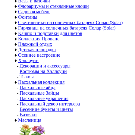
♦
Вазы и вазочки
♦
Флорариумы и стеклянные клоши
♦
Садовая мебель
♦
Фонтаны
♦
Светильники на солнечных батареях Солар (Solar)
♦
Гирлянды на солнечных батареях Солар (Solar)
♦
Кашпо и подставки для цветов
♦
Коллекция Прованс
♦
Пляжный отдых
♦
Детская площадка
♦
Осеннее настроение
♦
Хэллоуин
-
Декорации и аксессуары
-
Костюмы на Хэллоуин
-
Тыквы
♦
Пасхальная коллекция
-
Пасхальные яйца
-
Пасхальные Зайцы
-
Пасхальные украшения
-
Пасхальный декор интерьера
-
Весенние букеты и цветы
-
Вазочки
♦
Масленица