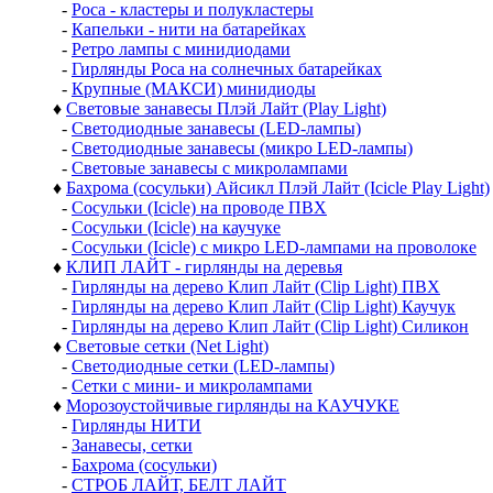
-
Роса - кластеры и полукластеры
-
Капельки - нити на батарейках
-
Ретро лампы с минидиодами
-
Гирлянды Роса на солнечных батарейках
-
Крупные (МАКСИ) минидиоды
♦
Световые занавесы Плэй Лайт (Play Light)
-
Светодиодные занавесы (LED-лампы)
-
Светодиодные занавесы (микро LED-лампы)
-
Световые занавесы с микролампами
♦
Бахрома (сосульки) Айсикл Плэй Лайт (Icicle Play Light)
-
Сосульки (Icicle) на проводе ПВХ
-
Сосульки (Icicle) на каучуке
-
Сосульки (Icicle) с микро LED-лампами на проволоке
♦
КЛИП ЛАЙТ - гирлянды на деревья
-
Гирлянды на дерево Клип Лайт (Clip Light) ПВХ
-
Гирлянды на дерево Клип Лайт (Clip Light) Каучук
-
Гирлянды на дерево Клип Лайт (Clip Light) Силикон
♦
Световые сетки (Net Light)
-
Светодиодные сетки (LED-лампы)
-
Сетки с мини- и микролампами
♦
Морозоустойчивые гирлянды на КАУЧУКЕ
-
Гирлянды НИТИ
-
Занавесы, сетки
-
Бахрома (сосульки)
-
СТРОБ ЛАЙТ, БЕЛТ ЛАЙТ