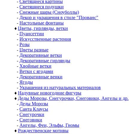
-
Светящиеся картины
-
Светящиеся подушки
-
Снежные шары (Сноуболлы)
-
Декор и украшения в стиле "Прованс"
-
Настольные фонтаны
♦
Цветы, гирлянды, ветки
-
Пуансеттии
-
Искусственные растения
-
Розы
-
Цветы разные
-
Декоративные ветки
-
Декоративные гирлянды
-
Хвойные ветки
-
Ветки с ягодами
-
Декоративные венки
-
Ягоды
-
Украшения из натуральных материалов
♦
Надувные новогодние фигуры
♦
Деды Морозы, Снегурочки, Снеговики, Ангелы и др.
-
Деды Морозы
-
Санта Клаусы
-
Снегурочки
-
Снеговики
-
Ангелы, Феи, Эльфы, Гномы
♦
Рождественские мотивы