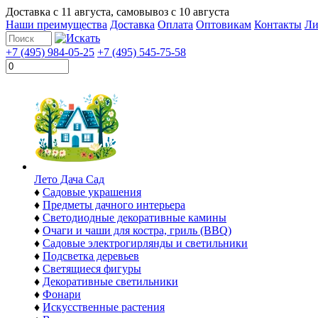
Доставка с
11 августа
, самовывоз с
10 августа
Наши преимущества
Доставка
Оплата
Оптовикам
Контакты
Ли
+7 (495) 984-05-25
+7 (495) 545-75-58
Лето Дача Сад
♦
Садовые украшения
♦
Предметы дачного интерьера
♦
Светодиодные декоративные камины
♦
Очаги и чаши для костра, гриль (BBQ)
♦
Садовые электрогирлянды и светильники
♦
Подсветка деревьев
♦
Светящиеся фигуры
♦
Декоративные светильники
♦
Фонари
♦
Искусственные растения