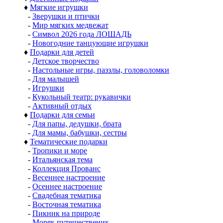
♦
Мягкие игрушки
-
Зверушки и птички
-
Мир мягких медвежат
-
Символ 2026 года ЛОШАДЬ
-
Новогодние танцующие игрушки
♦
Подарки для детей
-
Детское творчество
-
Настольные игры, паззлы, головоломки
-
Для малышей
-
Игрушки
-
Кукольный театр: рукавички
-
Активный отдых
♦
Подарки для семьи
-
Для папы, дедушки, брата
-
Для мамы, бабушки, сестры
♦
Тематические подарки
-
Тропики и море
-
Итальянская тема
-
Коллекция Прованс
-
Весеннее настроение
-
Осеннее настроение
-
Свадебная тематика
-
Восточная тематика
-
Пикник на природе
-
Моряк путешественик