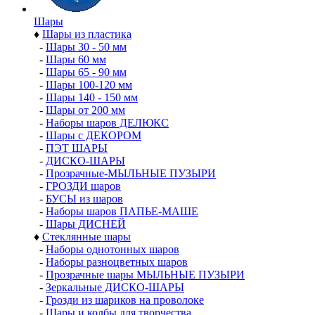
Шары
♦
Шары из пластика
-
Шары 30 - 50 мм
-
Шары 60 мм
-
Шары 65 - 90 мм
-
Шары 100-120 мм
-
Шары 140 - 150 мм
-
Шары от 200 мм
-
Наборы шаров ДЕЛЮКС
-
Шары с ДЕКОРОМ
-
ПЭТ ШАРЫ
-
ДИСКО-ШАРЫ
-
Прозрачные-МЫЛЬНЫЕ ПУЗЫРИ
-
ГРОЗДИ шаров
-
БУСЫ из шаров
-
Наборы шаров ПАПЬЕ-МАШЕ
-
Шары ДИСНЕЙ
♦
Стеклянные шары
-
Наборы однотонных шаров
-
Наборы разноцветных шаров
-
Прозрачные шары МЫЛЬНЫЕ ПУЗЫРИ
-
Зеркальные ДИСКО-ШАРЫ
-
Грозди из шариков на проволоке
-
Шары и колбы для творчества