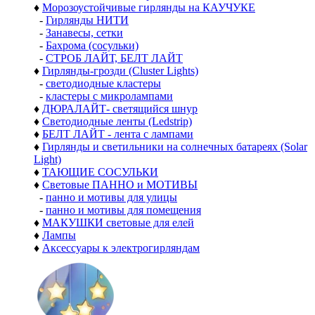
♦
Морозоустойчивые гирлянды на КАУЧУКЕ
-
Гирлянды НИТИ
-
Занавесы, сетки
-
Бахрома (сосульки)
-
СТРОБ ЛАЙТ, БЕЛТ ЛАЙТ
♦
Гирлянды-грозди (Cluster Lights)
-
светодиодные кластеры
-
кластеры с микролампами
♦
ДЮРАЛАЙТ- светящийся шнур
♦
Светодиодные ленты (Ledstrip)
♦
БЕЛТ ЛАЙТ - лента с лампами
♦
Гирлянды и светильники на солнечных батареях (Solar
Light)
♦
ТАЮЩИЕ СОСУЛЬКИ
♦
Световые ПАННО и МОТИВЫ
-
панно и мотивы для улицы
-
панно и мотивы для помещения
♦
МАКУШКИ световые для елей
♦
Лампы
♦
Аксессуары к электрогирляндам