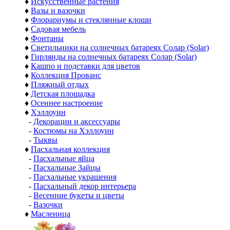
♦
Искусственные растения
♦
Вазы и вазочки
♦
Флорариумы и стеклянные клоши
♦
Садовая мебель
♦
Фонтаны
♦
Светильники на солнечных батареях Солар (Solar)
♦
Гирлянды на солнечных батареях Солар (Solar)
♦
Кашпо и подставки для цветов
♦
Коллекция Прованс
♦
Пляжный отдых
♦
Детская площадка
♦
Осеннее настроение
♦
Хэллоуин
-
Декорации и аксессуары
-
Костюмы на Хэллоуин
-
Тыквы
♦
Пасхальная коллекция
-
Пасхальные яйца
-
Пасхальные Зайцы
-
Пасхальные украшения
-
Пасхальный декор интерьера
-
Весенние букеты и цветы
-
Вазочки
♦
Масленица