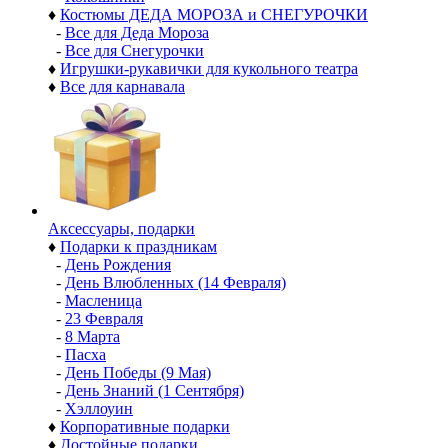
♦
Костюмы ДЕДА МОРОЗА и СНЕГУРОЧКИ
-
Все для Деда Мороза
-
Все для Снегурочки
♦
Игрушки-рукавички для кукольного театра
♦
Все для карнавала
Аксессуары, подарки
♦
Подарки к праздникам
-
День Рождения
-
День Влюбленных (14 Февраля)
-
Масленица
-
23 Февраля
-
8 Марта
-
Пасха
-
День Победы (9 Мая)
-
День Знаний (1 Сентября)
-
Хэллоуин
♦
Корпоративные подарки
♦
Достойные подарки