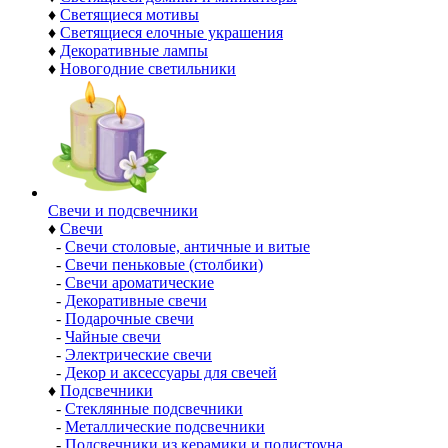
♦
Светящиеся мотивы
♦
Светящиеся елочные украшения
♦
Декоративные лампы
♦
Новогодние светильники
Свечи и подсвечники
♦
Свечи
-
Свечи столовые, античные и витые
-
Свечи пеньковые (столбики)
-
Свечи ароматические
-
Декоративные свечи
-
Подарочные свечи
-
Чайные свечи
-
Электрические свечи
-
Декор и аксессуары для свечей
♦
Подсвечники
-
Стеклянные подсвечники
-
Металлические подсвечники
-
Подсвечники из керамики и полистоуна