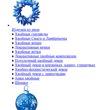
Изделия из хвои
♦
Хвойные гирлянды
♦
Хвойные Сваги и Ламбрекены
♦
Хвойные венки
♦
Декоративные венки
♦
Хвойные ветки
♦
Декоративные хвойные композиции
♦
Потолочный хвойный декор
♦
Хвойный декор в корзинках, кашпо, горшочках
♦
Хвойно-флористический декор
♦
Хвойный декор с лампочками
♦
Арки хвойные
♦
Шишки