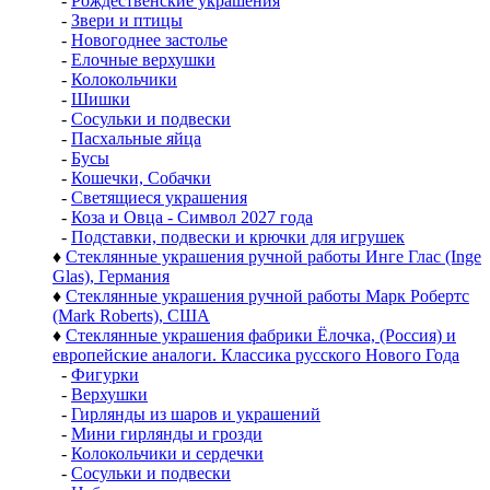
-
Рождественские украшения
-
Звери и птицы
-
Новогоднее застолье
-
Елочные верхушки
-
Колокольчики
-
Шишки
-
Сосульки и подвески
-
Пасхальные яйца
-
Бусы
-
Кошечки, Собачки
-
Светящиеся украшения
-
Коза и Овца - Символ 2027 года
-
Подставки, подвески и крючки для игрушек
♦
Стеклянные украшения ручной работы Инге Глас (Inge
Glas), Германия
♦
Стеклянные украшения ручной работы Марк Робертс
(Mark Roberts), США
♦
Стеклянные украшения фабрики Ёлочка, (Россия) и
европейские аналоги. Классика русского Нового Года
-
Фигурки
-
Верхушки
-
Гирлянды из шаров и украшений
-
Мини гирлянды и грозди
-
Колокольчики и сердечки
-
Сосульки и подвески