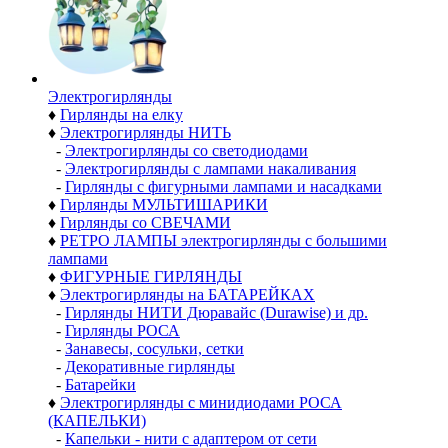
Электро­гирлянды
♦
Гирлянды на елку
♦
Электрогирлянды НИТЬ
-
Электрогирлянды со светодиодами
-
Электрогирлянды с лампами накаливания
-
Гирлянды с фигурными лампами и насадками
♦
Гирлянды МУЛЬТИШАРИКИ
♦
Гирлянды со СВЕЧАМИ
♦
РЕТРО ЛАМПЫ электрогирлянды с большими
лампами
♦
ФИГУРНЫЕ ГИРЛЯНДЫ
♦
Электрогирлянды на БАТАРЕЙКАХ
-
Гирлянды НИТИ Дюравайс (Durawise) и др.
-
Гирлянды РОСА
-
Занавесы, сосульки, сетки
-
Декоративные гирлянды
-
Батарейки
♦
Электрогирлянды с минидиодами РОСА
(КАПЕЛЬКИ)
-
Капельки - нити с адаптером от сети