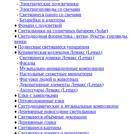
-
Электрические подсвечники
-
Электрогирлянды со свечами
-
Светящиеся панно со свечами
-
Батарейки и адаптеры
♦
Фонари с подсветкой
♦
Светильники на солнечных батареях (Solar)
♦
Светодиодная флористика - ветки, букеты, гирлянды,
венки
♦
Подвесные светящиеся украшения
♦
Керамическая коллекция Лемакс (Lemax)
-
Светящиеся домики Лемакс (Lemax)
-
Фасады
-
Музыкально-анимационные композиции
-
Настольные сюжетные миниатюры
-
Фигурки людей и животных
-
Декоративные элементы Лемакс (Lemax)
-
Аксессуары Лемакс (Lemax)
♦
Елки с лампочками
♦
Оптоволоконные елки
♦
Светодинамические и музыкальные композиции
♦
Деревянные новогодние светильники
♦
Светящиеся объёмные декорации
♦
Деревянные горки
♦
Светящиеся картины
♦
Светящиеся домики и миниатюры