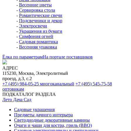
-
Весенние цветы
-
Сервировка стола
-
Романтические свечи
-
Подсвечники и декор
-
Электросвечи
-
Украшения из бумаги
-
Симфония огней
-
Садовая романтика
-
Весенняя упаковка
Ёлка по параметрам
На портале поставщиков
АДРЕС
115230, Москва, Электролитный
проезд, д.3, с.2
+7 (495) 984-05-25
многоканальный
+7 (495) 545-75-58
оптовикам
ПОДКАТАЛОГ РАЗДЕЛА
Лето Дача Сад
Садовые украшения
Предметы дачного интерьера
Светодиодные декоративные камины
Очаги и чаши для костра, гриль (BBQ)
Садовые электрогирлянды и светильники