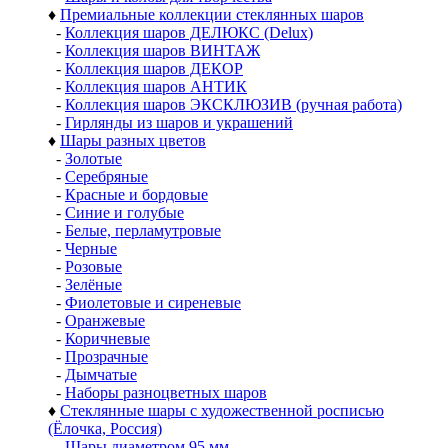
♦
Премиальные коллекции стеклянных шаров
-
Коллекция шаров ДЕЛЮКС (Delux)
-
Коллекция шаров ВИНТАЖ
-
Коллекция шаров ДЕКОР
-
Коллекция шаров АНТИК
-
Коллекция шаров ЭКСКЛЮЗИВ (ручная работа)
-
Гирлянды из шаров и украшений
♦
Шары разных цветов
-
Золотые
-
Серебряные
-
Красные и бордовые
-
Синие и голубые
-
Белые, перламутровые
-
Черные
-
Розовые
-
Зелёные
-
Фиолетовые и сиреневые
-
Оранжевые
-
Коричневые
-
Прозрачные
-
Дымчатые
-
Наборы разноцветных шаров
♦
Стеклянные шары с художественной росписью
(Ёлочка, Россия)
-
Шары диаметром 95 мм