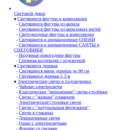
Световой декор
♦
Светящиеся фигуры и композиции
-
Светящиеся фигуры из акрила
-
Светящиеся фигуры из акриловых нитей
-
Светодиодные фигуры и композиции
-
Светящиеся и анимационные ОЛЕНИ
-
Светящиеся и анимационные САНТЫ и
СНЕГОВИКИ
-
Надувные новогодние фигуры
-
Снежная коллекция с подсветкой
♦
Светящиеся деревья
-
Светящиеся мини деревца до 90 см
-
Светящиеся деревья 1-3 м
♦
Электрические свечи и подсвечники
-
Чайные электросвечи
-
Классические "мерцающие" свечи-столбики
-
Свечи с "живым" пламенем
-
Электрические столовые свечи
-
Свечи с "натуральным фитильком"
-
Свечи в стаканах
-
Декоративные свечи
-
Горки с электросвечами
-
Фонари со свечами