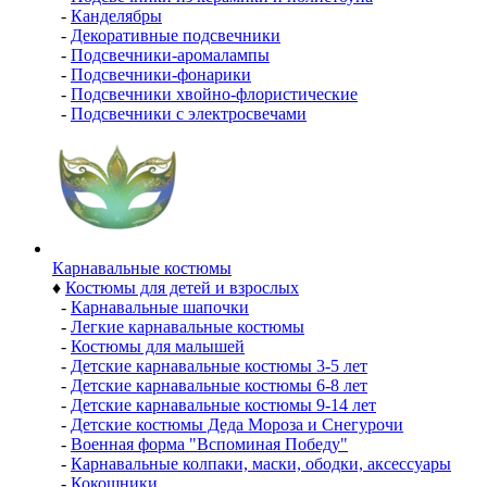
-
Канделябры
-
Декоративные подсвечники
-
Подсвечники-аромалампы
-
Подсвечники-фонарики
-
Подсвечники хвойно-флористические
-
Подсвечники с электросвечами
Карнавальные костюмы
♦
Костюмы для детей и взрослых
-
Карнавальные шапочки
-
Легкие карнавальные костюмы
-
Костюмы для малышей
-
Детские карнавальные костюмы 3-5 лет
-
Детские карнавальные костюмы 6-8 лет
-
Детские карнавальные костюмы 9-14 лет
-
Детские костюмы Деда Мороза и Снегурочи
-
Военная форма "Вспоминая Победу"
-
Карнавальные колпаки, маски, ободки, аксессуары
-
Кокошники