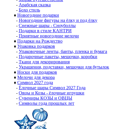
-
Арабская сказка
-
Бохо стиль
♦
Новогодние подарки
-
Новогодние фигуры на ёлку и под ёлку
-
Снежные шары - Сноуболлы
-
Подарки в стиле КАНТРИ
-
Приятные новогодние мелочи
♦
Подарки на Рождество
♦
Упаковка подарков
-
Упаковочные ленты, банты, пленка и бумага
-
Подарочные пакеты, мешочки, коробки
-
Ткани для декорирования
-
Украшения, подставки, мешочки для бутылок
♦
Носки для подарков
♦
Мелочи для декора
♦
Символ 2027 года
-
Ёлочные шары Символ 2027 Года
-
Овцы и Козы - ёлочные игрушки
-
Сувениры КОЗЫ и ОВЦЫ
-
Символы года прошлых лет