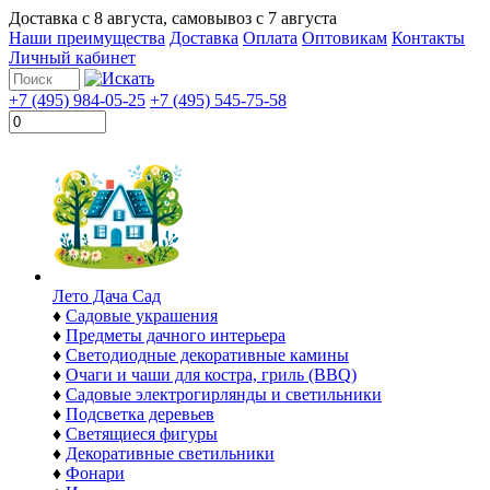
Доставка с
8 августа
, самовывоз с
7 августа
Наши преимущества
Доставка
Оплата
Оптовикам
Контакты
Личный кабинет
+7 (495) 984-05-25
+7 (495) 545-75-58
Лето Дача Сад
♦
Садовые украшения
♦
Предметы дачного интерьера
♦
Светодиодные декоративные камины
♦
Очаги и чаши для костра, гриль (BBQ)
♦
Садовые электрогирлянды и светильники
♦
Подсветка деревьев
♦
Светящиеся фигуры
♦
Декоративные светильники
♦
Фонари