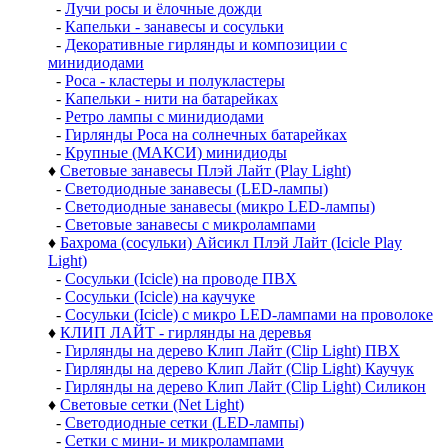
-
Лучи росы и ёлочные дожди
-
Капельки - занавесы и сосульки
-
Декоративные гирлянды и композиции с
минидиодами
-
Роса - кластеры и полукластеры
-
Капельки - нити на батарейках
-
Ретро лампы с минидиодами
-
Гирлянды Роса на солнечных батарейках
-
Крупные (МАКСИ) минидиоды
♦
Световые занавесы Плэй Лайт (Play Light)
-
Светодиодные занавесы (LED-лампы)
-
Светодиодные занавесы (микро LED-лампы)
-
Световые занавесы с микролампами
♦
Бахрома (сосульки) Айсикл Плэй Лайт (Icicle Play
Light)
-
Сосульки (Icicle) на проводе ПВХ
-
Сосульки (Icicle) на каучуке
-
Сосульки (Icicle) с микро LED-лампами на проволоке
♦
КЛИП ЛАЙТ - гирлянды на деревья
-
Гирлянды на дерево Клип Лайт (Clip Light) ПВХ
-
Гирлянды на дерево Клип Лайт (Clip Light) Каучук
-
Гирлянды на дерево Клип Лайт (Clip Light) Силикон
♦
Световые сетки (Net Light)
-
Светодиодные сетки (LED-лампы)
-
Сетки с мини- и микролампами