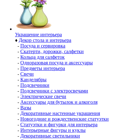
Украшение интерьера
♦
Декор стола и интерьера
-
Посуда и сервировка
-
Скатерти, дорожки, салфетки
-
Кольца для салфеток
-
Одноразовая посуда и аксессуары
-
Предметы интерьера
-
Свечи
-
Канделябры
-
Подсвечники
-
Подсвечники с электросвечами
-
Электрические свечи
-
Аксессуары для бутылок и алкоголя
-
Вазы
-
Декоративные настенные украшения
-
Новогодние и рождественские статуэтки
-
Статуэтки и фигурки для интерьера
-
Интерьерные фигуры и куклы
-
Декоративные светильники