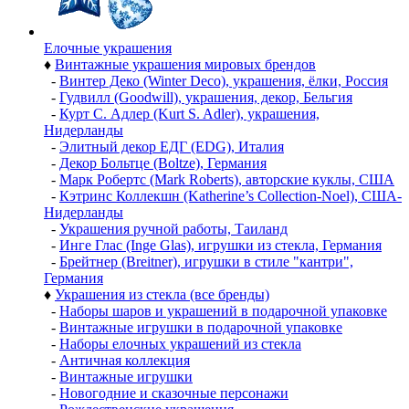
Елочные украшения
♦
Винтажные украшения мировых брендов
-
Винтер Деко (Winter Deco), украшения, ёлки, Россия
-
Гудвилл (Goodwill), украшения, декор, Бельгия
-
Курт С. Адлер (Kurt S. Adler), украшения,
Нидерланды
-
Элитный декор ЕДГ (EDG), Италия
-
Декор Больтце (Boltze), Германия
-
Марк Робертс (Mark Roberts), авторские куклы, США
-
Кэтринс Коллекшн (Katherine’s Collection-Noel), США-
Нидерланды
-
Украшения ручной работы, Таиланд
-
Инге Глас (Inge Glas), игрушки из стекла, Германия
-
Брейтнер (Breitner), игрушки в стиле "кантри",
Германия
♦
Украшения из стекла (все бренды)
-
Наборы шаров и украшений в подарочной упаковке
-
Винтажные игрушки в подарочной упаковке
-
Наборы елочных украшений из стекла
-
Античная коллекция
-
Винтажные игрушки
-
Новогодние и сказочные персонажи