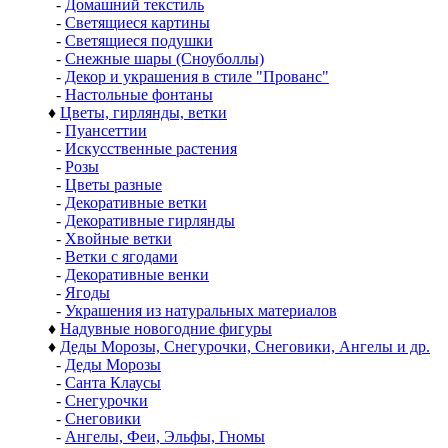
-
Домашний текстиль
-
Светящиеся картины
-
Светящиеся подушки
-
Снежные шары (Сноуболлы)
-
Декор и украшения в стиле "Прованс"
-
Настольные фонтаны
♦
Цветы, гирлянды, ветки
-
Пуансеттии
-
Искусственные растения
-
Розы
-
Цветы разные
-
Декоративные ветки
-
Декоративные гирлянды
-
Хвойные ветки
-
Ветки с ягодами
-
Декоративные венки
-
Ягоды
-
Украшения из натуральных материалов
♦
Надувные новогодние фигуры
♦
Деды Морозы, Снегурочки, Снеговики, Ангелы и др.
-
Деды Морозы
-
Санта Клаусы
-
Снегурочки
-
Снеговики
-
Ангелы, Феи, Эльфы, Гномы