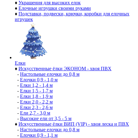
♦
Украшения для высоких елок
♦
Елочные игрушки своими руками
♦
Подставки, подвески, крючки, коробки для елочных
игрушек
Елки
♦
Искусственные ёлки ЭКОНОМ - хвоя ПВХ
-
Настольные елочки до 0,8 м
-
Елочки 0,9 - 1,0 м
-
Елки 1,2 - 1,4 м
-
Елки 1,5 - 1,7 м
-
Елки 1,8 - 1,9 м
-
Елки 2,0 - 2,2 м
-
Елки 2,3 - 2,6 м
-
Ели 2,7 - 3,0 м
-
Высокие ели от 3,5 - 5 м
♦
Искусственные ёлки ВИП (VIP) - хвоя леска и ПВХ
-
Настольные елочки до 0,8 м
-
Елочки 0,9 - 1,1 м