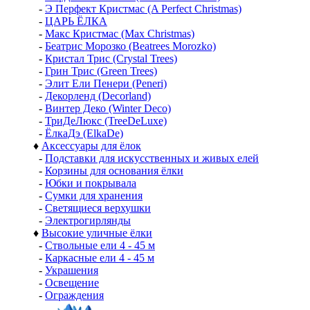
-
Э Перфект Кристмас (A Perfect Christmas)
-
ЦАРЬ ЁЛКА
-
Макс Кристмас (Max Christmas)
-
Беатрис Морозко (Beatrees Morozko)
-
Кристал Трис (Crystal Trees)
-
Грин Трис (Green Trees)
-
Элит Ели Пенери (Peneri)
-
Декорленд (Decorland)
-
Винтер Деко (Winter Deco)
-
ТриДеЛюкс (TreeDeLuxe)
-
ЁлкаДэ (ElkaDe)
♦
Аксессуары для ёлок
-
Подставки для искусственных и живых елей
-
Корзины для основания ёлки
-
Юбки и покрывала
-
Сумки для хранения
-
Светящиеся верхушки
-
Электрогирлянды
♦
Высокие уличные ёлки
-
Ствольные ели 4 - 45 м
-
Каркасные ели 4 - 45 м
-
Украшения
-
Освещение
-
Ограждения