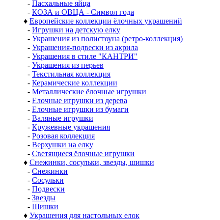
-
Пасхальные яйца
-
КОЗА и ОВЦА - Символ года
♦
Европейские коллекции ёлочных украшений
-
Игрушки на детскую елку
-
Украшения из полистоуна (ретро-коллекция)
-
Украшения-подвески из акрила
-
Украшения в стиле "КАНТРИ"
-
Украшения из перьев
-
Текстильная коллекция
-
Керамические коллекции
-
Металлические ёлочные игрушки
-
Елочные игрушки из дерева
-
Елочные игрушки из бумаги
-
Валяные игрушки
-
Кружевные украшения
-
Розовая коллекция
-
Верхушки на елку
-
Светящиеся ёлочные игрушки
♦
Снежинки, сосульки, звезды, шишки
-
Снежинки
-
Сосульки
-
Подвески
-
Звезды
-
Шишки
♦
Украшения для настольных елок