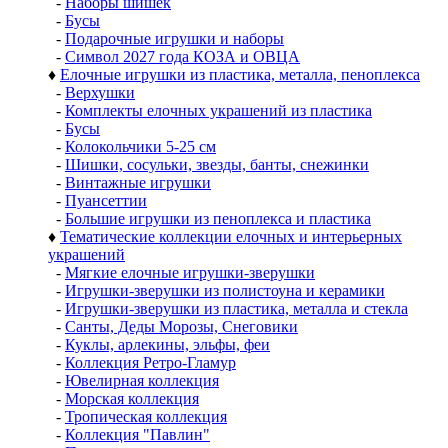
-
Наборы шишек
-
Бусы
-
Подарочные игрушки и наборы
-
Символ 2027 года КОЗА и ОВЦА
♦
Елочные игрушки из пластика, металла, пеноплекса
-
Верхушки
-
Комплекты елочных украшений из пластика
-
Бусы
-
Колокольчики 5-25 см
-
Шишки, сосульки, звезды, банты, снежинки
-
Винтажные игрушки
-
Пуансеттии
-
Большие игрушки из пеноплекса и пластика
♦
Тематические коллекции елочных и интерьерных
украшений
-
Мягкие елочные игрушки-зверушки
-
Игрушки-зверушки из полистоуна и керамики
-
Игрушки-зверушки из пластика, металла и стекла
-
Санты, Деды Морозы, Снеговики
-
Куклы, арлекины, эльфы, феи
-
Коллекция Ретро-Гламур
-
Ювелирная коллекция
-
Морская коллекция
-
Тропическая коллекция
-
Коллекция "Павлин"