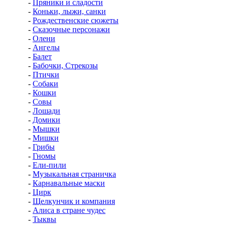
-
Пряники и сладости
-
Коньки, лыжи, санки
-
Рождественские сюжеты
-
Сказочные персонажи
-
Олени
-
Ангелы
-
Балет
-
Бабочки, Стрекозы
-
Птички
-
Собаки
-
Кошки
-
Совы
-
Лошади
-
Домики
-
Мышки
-
Мишки
-
Грибы
-
Гномы
-
Ели-пили
-
Музыкальная страничка
-
Карнавальные маски
-
Цирк
-
Щелкунчик и компания
-
Алиса в стране чудес
-
Тыквы