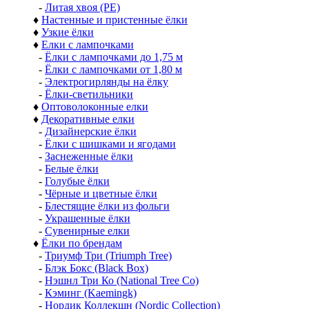
-
Литая хвоя (РЕ)
♦
Настенные и пристенные ёлки
♦
Узкие ёлки
♦
Елки с лампочками
-
Ёлки с лампочками до 1,75 м
-
Ёлки с лампочками от 1,80 м
-
Электрогирлянды на ёлку
-
Ёлки-светильники
♦
Оптоволоконные елки
♦
Декоративные елки
-
Дизайнерские ёлки
-
Ёлки с шишками и ягодами
-
Заснеженные ёлки
-
Белые ёлки
-
Голубые ёлки
-
Чёрные и цветные ёлки
-
Блестящие ёлки из фольги
-
Украшенные ёлки
-
Сувенирные елки
♦
Ёлки по брендам
-
Триумф Три (Triumph Tree)
-
Блэк Бокс (Black Box)
-
Нэшнл Три Ко (National Tree Co)
-
Кэминг (Kaemingk)
-
Нордик Коллекшн (Nordic Collection)