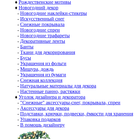
♦
Рождественские мотивы
♦
Новогодний декор
-
Новогодние наклейки-стикеры
-
Искусственный снег
-
Снежные покрывала
-
Новогодние спреи
-
Новогодние трафареты
-
Декоративные ленты
-
Банты
-
Ткани для декорирования
-
Бусы
-
Украшения из фольги
-
Мишура, дождь
-
Украшения из бумаги
-
Снежная коллекция
-
Натуральные материалы для декора
-
Настенные панно, растяжки
♦
Уголок дизайнера и декоратора
-
"Снежные" аксессуары-снег, покрывала, спреи
-
Аксессуары для декора
-
Подставки, крючки, подвески, ёмкости для хранения
-
Упаковка подарков
-
В помощь дизайнеру