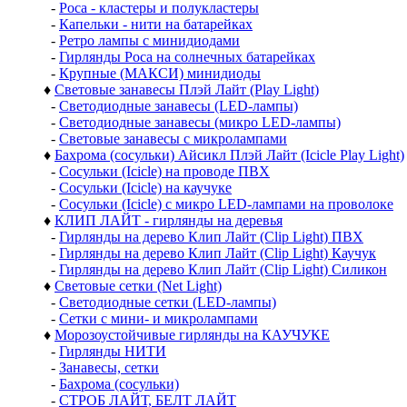
-
Роса - кластеры и полукластеры
-
Капельки - нити на батарейках
-
Ретро лампы с минидиодами
-
Гирлянды Роса на солнечных батарейках
-
Крупные (МАКСИ) минидиоды
♦
Световые занавесы Плэй Лайт (Play Light)
-
Светодиодные занавесы (LED-лампы)
-
Светодиодные занавесы (микро LED-лампы)
-
Световые занавесы с микролампами
♦
Бахрома (сосульки) Айсикл Плэй Лайт (Icicle Play Light)
-
Сосульки (Icicle) на проводе ПВХ
-
Сосульки (Icicle) на каучуке
-
Сосульки (Icicle) с микро LED-лампами на проволоке
♦
КЛИП ЛАЙТ - гирлянды на деревья
-
Гирлянды на дерево Клип Лайт (Clip Light) ПВХ
-
Гирлянды на дерево Клип Лайт (Clip Light) Каучук
-
Гирлянды на дерево Клип Лайт (Clip Light) Силикон
♦
Световые сетки (Net Light)
-
Светодиодные сетки (LED-лампы)
-
Сетки с мини- и микролампами
♦
Морозоустойчивые гирлянды на КАУЧУКЕ
-
Гирлянды НИТИ
-
Занавесы, сетки
-
Бахрома (сосульки)
-
СТРОБ ЛАЙТ, БЕЛТ ЛАЙТ