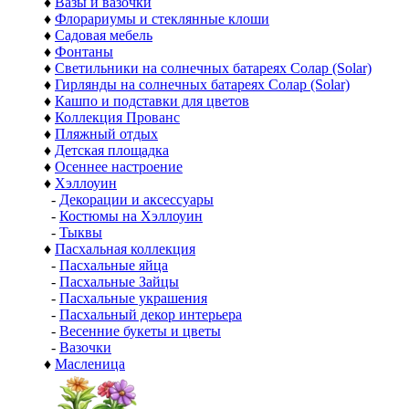
♦
Вазы и вазочки
♦
Флорариумы и стеклянные клоши
♦
Садовая мебель
♦
Фонтаны
♦
Светильники на солнечных батареях Солар (Solar)
♦
Гирлянды на солнечных батареях Солар (Solar)
♦
Кашпо и подставки для цветов
♦
Коллекция Прованс
♦
Пляжный отдых
♦
Детская площадка
♦
Осеннее настроение
♦
Хэллоуин
-
Декорации и аксессуары
-
Костюмы на Хэллоуин
-
Тыквы
♦
Пасхальная коллекция
-
Пасхальные яйца
-
Пасхальные Зайцы
-
Пасхальные украшения
-
Пасхальный декор интерьера
-
Весенние букеты и цветы
-
Вазочки
♦
Масленица