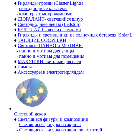
♦
Гирлянды-грозди (Cluster Lights)
-
светодиодные кластеры
-
кластеры с микролампами
♦
ДЮРАЛАЙТ- светящийся шнур
♦
Светодиодные ленты (Ledstrip)
♦
БЕЛТ ЛАЙТ - лента с лампами
♦
Гирлянды и светильники на солнечных батареях (Solar L
♦
ТАЮЩИЕ СОСУЛЬКИ
♦
Световые ПАННО и МОТИВЫ
-
панно и мотивы для улицы
-
панно и мотивы для помещения
♦
МАКУШКИ световые для елей
♦
Лампы
♦
Аксессуары к электрогирляндам
Световой декор
♦
Светящиеся фигуры и композиции
-
Светящиеся фигуры из акрила
-
Светящиеся фигуры из акриловых нитей