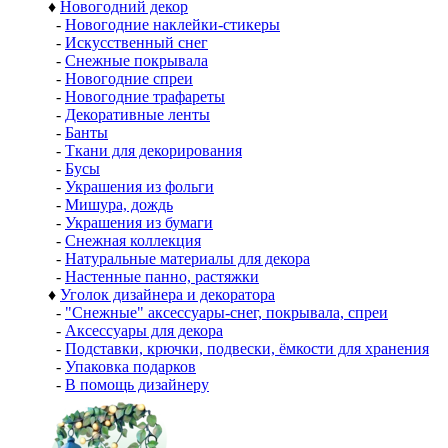
♦
Новогодний декор
-
Новогодние наклейки-стикеры
-
Искусственный снег
-
Снежные покрывала
-
Новогодние спреи
-
Новогодние трафареты
-
Декоративные ленты
-
Банты
-
Ткани для декорирования
-
Бусы
-
Украшения из фольги
-
Мишура, дождь
-
Украшения из бумаги
-
Снежная коллекция
-
Натуральные материалы для декора
-
Настенные панно, растяжки
♦
Уголок дизайнера и декоратора
-
"Снежные" аксессуары-снег, покрывала, спреи
-
Аксессуары для декора
-
Подставки, крючки, подвески, ёмкости для хранения
-
Упаковка подарков
-
В помощь дизайнеру