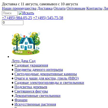
Доставка с
11 августа
, самовывоз с
10 августа
Наши преимущества
Доставка
Оплата
Оптовикам
Контакты
Ли
+7 (495) 984-05-25
+7 (495) 545-75-58
Лето Дача Сад
♦
Садовые украшения
♦
Предметы дачного интерьера
♦
Светодиодные декоративные камины
♦
Очаги и чаши для костра, гриль (BBQ)
♦
Садовые электрогирлянды и светильники
♦
Подсветка деревьев
♦
Светящиеся фигуры
♦
Декоративные светильники
♦
Фонари
♦
Искусственные растения