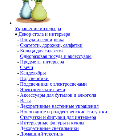
Украшение интерьера
♦
Декор стола и интерьера
-
Посуда и сервировка
-
Скатерти, дорожки, салфетки
-
Кольца для салфеток
-
Одноразовая посуда и аксессуары
-
Предметы интерьера
-
Свечи
-
Канделябры
-
Подсвечники
-
Подсвечники с электросвечами
-
Электрические свечи
-
Аксессуары для бутылок и алкоголя
-
Вазы
-
Декоративные настенные украшения
-
Новогодние и рождественские статуэтки
-
Статуэтки и фигурки для интерьера
-
Интерьерные фигуры и куклы
-
Декоративные светильники
-
Домашний текстиль