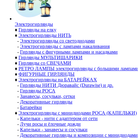
Электро­гирлянды
♦
Гирлянды на елку
♦
Электрогирлянды НИТЬ
-
Электрогирлянды со светодиодами
-
Электрогирлянды с лампами накаливания
-
Гирлянды с фигурными лампами и насадками
♦
Гирлянды МУЛЬТИШАРИКИ
♦
Гирлянды со СВЕЧАМИ
♦
РЕТРО ЛАМПЫ электрогирлянды с большими лампам
♦
ФИГУРНЫЕ ГИРЛЯНДЫ
♦
Электрогирлянды на БАТАРЕЙКАХ
-
Гирлянды НИТИ Дюравайс (Durawise) и др.
-
Гирлянды РОСА
-
Занавесы, сосульки, сетки
-
Декоративные гирлянды
-
Батарейки
♦
Электрогирлянды с минидиодами РОСА (КАПЕЛЬКИ)
-
Капельки - нити с адаптером от сети
-
Лучи росы и ёлочные дожди
-
Капельки - занавесы и сосульки
-
Декоративные гирлянды и композиции с минидиодами