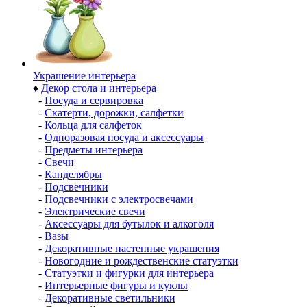
Украшение интерьера
♦
Декор стола и интерьера
-
Посуда и сервировка
-
Скатерти, дорожки, салфетки
-
Кольца для салфеток
-
Одноразовая посуда и аксессуары
-
Предметы интерьера
-
Свечи
-
Канделябры
-
Подсвечники
-
Подсвечники с электросвечами
-
Электрические свечи
-
Аксессуары для бутылок и алкоголя
-
Вазы
-
Декоративные настенные украшения
-
Новогодние и рождественские статуэтки
-
Статуэтки и фигурки для интерьера
-
Интерьерные фигуры и куклы
-
Декоративные светильники