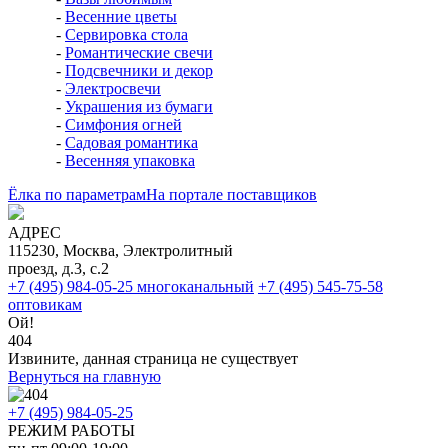
-
Весенние цветы
-
Сервировка стола
-
Романтические свечи
-
Подсвечники и декор
-
Электросвечи
-
Украшения из бумаги
-
Симфония огней
-
Садовая романтика
-
Весенняя упаковка
Ёлка по параметрам
На портале поставщиков
АДРЕС
115230, Москва, Электролитный
проезд, д.3, с.2
+7 (495) 984-05-25
многоканальный
+7 (495) 545-75-58
оптовикам
Ой!
404
Извините, данная страница не существует
Вернуться на главную
+7 (495) 984-05-25
РЕЖИМ РАБОТЫ