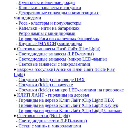
-
Лучи росы и ёлочные дожди
-
Капельки - занавесы и сосульки
-
Декоративные гирлянды и композиции с
минидиодами
-
Роса - кластеры и полукластеры
-
Капельки - нити на батарейках
-
Ретро лампы с минидиодами
-
Гирлянды Роса на солнечных батарейках
-
Крупные (МАКСИ) минидиоды
♦
Световые занавесы Плэй Лайт (Play Light)
-
Светодиодные занавесы (LED-лампы)
-
Светодиодные занавесы (микро LED-лампы)
-
Световые занавесы с микролампами
♦
Бахрома (сосульки) Айсикл Плэй Лайт (Icicle Play
Light)
-
Сосульки (Icicle) на проводе ПВХ
-
Сосульки (Icicle) на каучуке
-
Сосульки (Icicle) с микро LED-лампами на проволоке
♦
КЛИП ЛАЙТ - гирлянды на деревья
-
Гирлянды на дерево Клип Лайт (Clip Light) ПВХ
-
Гирлянды на дерево Клип Лайт (Clip Light) Каучук
-
Гирлянды на дерево Клип Лайт (Clip Light) Силикон
♦
Световые сетки (Net Light)
-
Светодиодные сетки (LED-лампы)
-
Сетки с мини- и микролампами