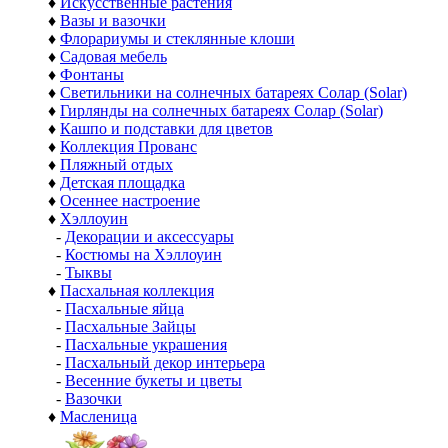
♦
Искусственные растения
♦
Вазы и вазочки
♦
Флорариумы и стеклянные клоши
♦
Садовая мебель
♦
Фонтаны
♦
Светильники на солнечных батареях Солар (Solar)
♦
Гирлянды на солнечных батареях Солар (Solar)
♦
Кашпо и подставки для цветов
♦
Коллекция Прованс
♦
Пляжный отдых
♦
Детская площадка
♦
Осеннее настроение
♦
Хэллоуин
-
Декорации и аксессуары
-
Костюмы на Хэллоуин
-
Тыквы
♦
Пасхальная коллекция
-
Пасхальные яйца
-
Пасхальные Зайцы
-
Пасхальные украшения
-
Пасхальный декор интерьера
-
Весенние букеты и цветы
-
Вазочки
♦
Масленица