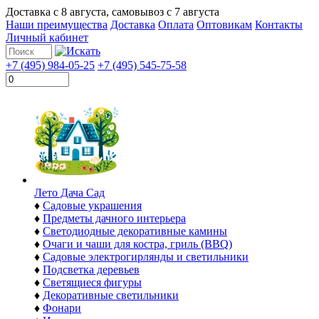
Доставка с
8 августа
, самовывоз с
7 августа
Наши преимущества
Доставка
Оплата
Оптовикам
Контакты
Личный кабинет
+7 (495) 984-05-25
+7 (495) 545-75-58
Лето Дача Сад
♦
Садовые украшения
♦
Предметы дачного интерьера
♦
Светодиодные декоративные камины
♦
Очаги и чаши для костра, гриль (BBQ)
♦
Садовые электрогирлянды и светильники
♦
Подсветка деревьев
♦
Светящиеся фигуры
♦
Декоративные светильники
♦
Фонари