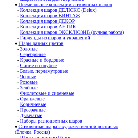
♦
Премиальные коллекции стеклянных шаров
-
Коллекция шаров ДЕЛЮКС (Delux)
-
Коллекция шаров ВИНТАЖ
-
Коллекция шаров ДЕКОР
-
Коллекция шаров АНТИК
-
Коллекция шаров ЭКСКЛЮЗИВ (ручная работа)
-
Гирлянды из шаров и украшений
♦
Шары разных цветов
-
Золотые
-
Серебряные
-
Красные и бордовые
-
Синие и голубые
-
Белые, перламутровые
-
Черные
-
Розовые
-
Зелёные
-
Фиолетовые и сиреневые
-
Оранжевые
-
Коричневые
-
Прозрачные
-
Дымчатые
-
Наборы разноцветных шаров
♦
Стеклянные шары с художественной росписью
(Ёлочка, Россия)
-
Шары диаметром 95 мм