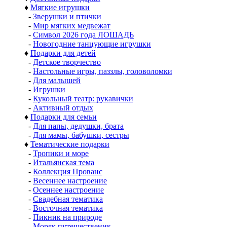
♦
Мягкие игрушки
-
Зверушки и птички
-
Мир мягких медвежат
-
Символ 2026 года ЛОШАДЬ
-
Новогодние танцующие игрушки
♦
Подарки для детей
-
Детское творчество
-
Настольные игры, паззлы, головоломки
-
Для малышей
-
Игрушки
-
Кукольный театр: рукавички
-
Активный отдых
♦
Подарки для семьи
-
Для папы, дедушки, брата
-
Для мамы, бабушки, сестры
♦
Тематические подарки
-
Тропики и море
-
Итальянская тема
-
Коллекция Прованс
-
Весеннее настроение
-
Осеннее настроение
-
Свадебная тематика
-
Восточная тематика
-
Пикник на природе
-
Моряк путешественик