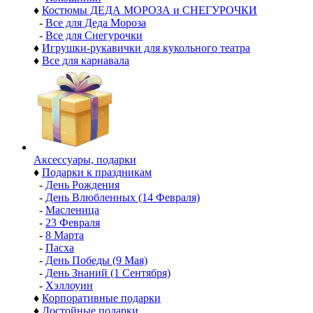
♦
Костюмы ДЕДА МОРОЗА и СНЕГУРОЧКИ
-
Все для Деда Мороза
-
Все для Снегурочки
♦
Игрушки-рукавички для кукольного театра
♦
Все для карнавала
Аксессуары, подарки
♦
Подарки к праздникам
-
День Рождения
-
День Влюбленных (14 Февраля)
-
Масленица
-
23 Февраля
-
8 Марта
-
Пасха
-
День Победы (9 Мая)
-
День Знаний (1 Сентября)
-
Хэллоуин
♦
Корпоративные подарки
♦
Достойные подарки