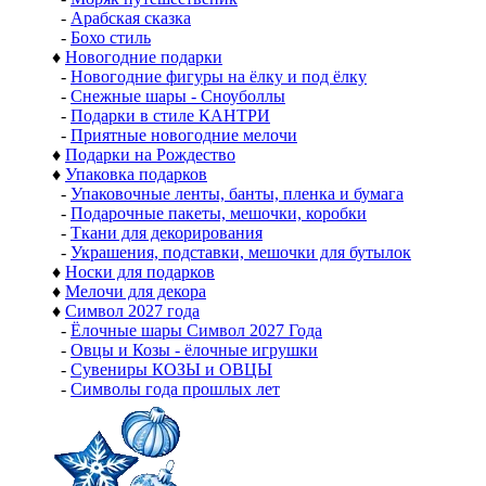
-
Арабская сказка
-
Бохо стиль
♦
Новогодние подарки
-
Новогодние фигуры на ёлку и под ёлку
-
Снежные шары - Сноуболлы
-
Подарки в стиле КАНТРИ
-
Приятные новогодние мелочи
♦
Подарки на Рождество
♦
Упаковка подарков
-
Упаковочные ленты, банты, пленка и бумага
-
Подарочные пакеты, мешочки, коробки
-
Ткани для декорирования
-
Украшения, подставки, мешочки для бутылок
♦
Носки для подарков
♦
Мелочи для декора
♦
Символ 2027 года
-
Ёлочные шары Символ 2027 Года
-
Овцы и Козы - ёлочные игрушки
-
Сувениры КОЗЫ и ОВЦЫ
-
Символы года прошлых лет