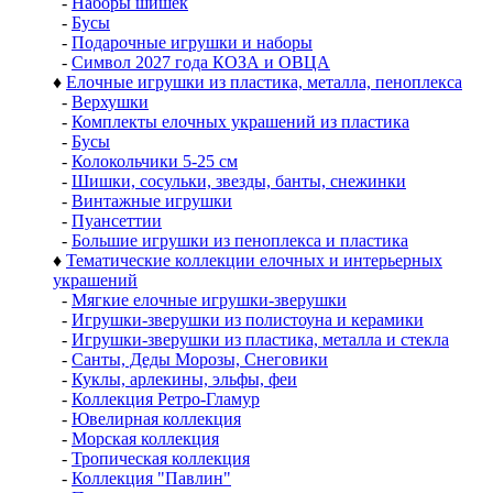
-
Наборы шишек
-
Бусы
-
Подарочные игрушки и наборы
-
Символ 2027 года КОЗА и ОВЦА
♦
Елочные игрушки из пластика, металла, пеноплекса
-
Верхушки
-
Комплекты елочных украшений из пластика
-
Бусы
-
Колокольчики 5-25 см
-
Шишки, сосульки, звезды, банты, снежинки
-
Винтажные игрушки
-
Пуансеттии
-
Большие игрушки из пеноплекса и пластика
♦
Тематические коллекции елочных и интерьерных
украшений
-
Мягкие елочные игрушки-зверушки
-
Игрушки-зверушки из полистоуна и керамики
-
Игрушки-зверушки из пластика, металла и стекла
-
Санты, Деды Морозы, Снеговики
-
Куклы, арлекины, эльфы, феи
-
Коллекция Ретро-Гламур
-
Ювелирная коллекция
-
Морская коллекция
-
Тропическая коллекция
-
Коллекция "Павлин"