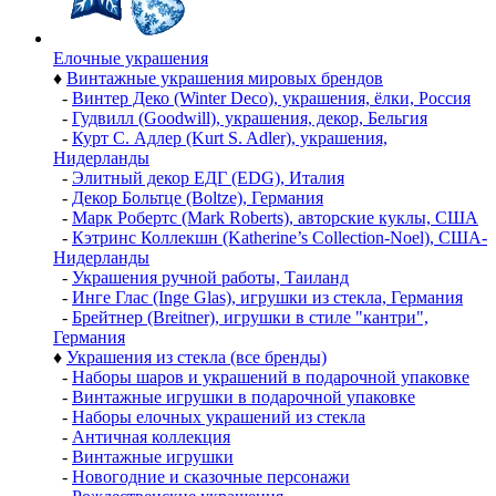
Елочные украшения
♦
Винтажные украшения мировых брендов
-
Винтер Деко (Winter Deco), украшения, ёлки, Россия
-
Гудвилл (Goodwill), украшения, декор, Бельгия
-
Курт С. Адлер (Kurt S. Adler), украшения,
Нидерланды
-
Элитный декор ЕДГ (EDG), Италия
-
Декор Больтце (Boltze), Германия
-
Марк Робертс (Mark Roberts), авторские куклы, США
-
Кэтринс Коллекшн (Katherine’s Collection-Noel), США-
Нидерланды
-
Украшения ручной работы, Таиланд
-
Инге Глас (Inge Glas), игрушки из стекла, Германия
-
Брейтнер (Breitner), игрушки в стиле "кантри",
Германия
♦
Украшения из стекла (все бренды)
-
Наборы шаров и украшений в подарочной упаковке
-
Винтажные игрушки в подарочной упаковке
-
Наборы елочных украшений из стекла
-
Античная коллекция
-
Винтажные игрушки
-
Новогодние и сказочные персонажи