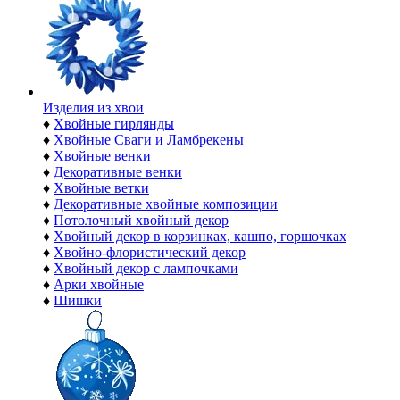
Изделия из хвои
♦
Хвойные гирлянды
♦
Хвойные Сваги и Ламбрекены
♦
Хвойные венки
♦
Декоративные венки
♦
Хвойные ветки
♦
Декоративные хвойные композиции
♦
Потолочный хвойный декор
♦
Хвойный декор в корзинках, кашпо, горшочках
♦
Хвойно-флористический декор
♦
Хвойный декор с лампочками
♦
Арки хвойные
♦
Шишки