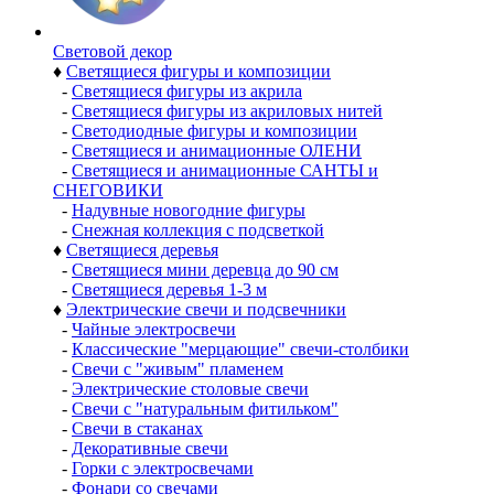
Световой декор
♦
Светящиеся фигуры и композиции
-
Светящиеся фигуры из акрила
-
Светящиеся фигуры из акриловых нитей
-
Светодиодные фигуры и композиции
-
Светящиеся и анимационные ОЛЕНИ
-
Светящиеся и анимационные САНТЫ и
СНЕГОВИКИ
-
Надувные новогодние фигуры
-
Снежная коллекция с подсветкой
♦
Светящиеся деревья
-
Светящиеся мини деревца до 90 см
-
Светящиеся деревья 1-3 м
♦
Электрические свечи и подсвечники
-
Чайные электросвечи
-
Классические "мерцающие" свечи-столбики
-
Свечи с "живым" пламенем
-
Электрические столовые свечи
-
Свечи с "натуральным фитильком"
-
Свечи в стаканах
-
Декоративные свечи
-
Горки с электросвечами
-
Фонари со свечами