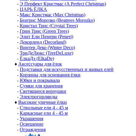
-
Э Перфект Кристмас (A Perfect Christmas)
-
ЦАРЬ ЁЛКА
-
Макс Кристмас (Max Christmas)
-
Беатрис Морозко (Beatrees Morozko)
-
Кристал Трис (Crystal Trees)
-
Грин Трис (Green Trees)
-
Элит Ели Пенери (Peneri)
-
Декорленд (Decorland)
-
Винтер Деко (Winter Deco)
-
ТриДеЛюкс (TreeDeLuxe)
-
ЁлкаДэ (ElkaDe)
♦
Аксессуары для ёлок
-
Подставки для искусственных и живых елей
-
Корзины для основания ёлки
-
Юбки и покрывала
-
Сумки для хранения
-
Светящиеся верхушки
-
Электрогирлянды
♦
Высокие уличные ёлки
-
Ствольные ели 4 - 45 м
-
Каркасные ели 4 - 45 м
-
Украшения
-
Освещение
-
Ограждения