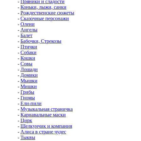
-
Пряники и сладости
-
Коньки, лыжи, санки
-
Рождественские сюжеты
-
Сказочные персонажи
-
Олени
-
Ангелы
-
Балет
-
Бабочки, Стрекозы
-
Птички
-
Собаки
-
Кошки
-
Совы
-
Лошади
-
Домики
-
Мышки
-
Мишки
-
Грибы
-
Гномы
-
Ели-пили
-
Музыкальная страничка
-
Карнавальные маски
-
Цирк
-
Щелкунчик и компания
-
Алиса в стране чудес
-
Тыквы