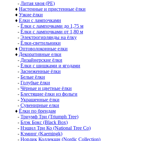
-
Литая хвоя (РЕ)
♦
Настенные и пристенные ёлки
♦
Узкие ёлки
♦
Елки с лампочками
-
Ёлки с лампочками до 1,75 м
-
Ёлки с лампочками от 1,80 м
-
Электрогирлянды на ёлку
-
Ёлки-светильники
♦
Оптоволоконные елки
♦
Декоративные елки
-
Дизайнерские ёлки
-
Ёлки с шишками и ягодами
-
Заснеженные ёлки
-
Белые ёлки
-
Голубые ёлки
-
Чёрные и цветные ёлки
-
Блестящие ёлки из фольги
-
Украшенные ёлки
-
Сувенирные елки
♦
Ёлки по брендам
-
Триумф Три (Triumph Tree)
-
Блэк Бокс (Black Box)
-
Нэшнл Три Ко (National Tree Co)
-
Кэминг (Kaemingk)
-
Нордик Коллекшн (Nordic Collection)