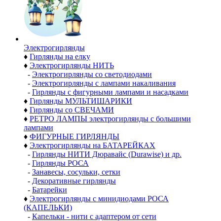
Электро­гирлянды
♦
Гирлянды на елку
♦
Электрогирлянды НИТЬ
-
Электрогирлянды со светодиодами
-
Электрогирлянды с лампами накаливания
-
Гирлянды с фигурными лампами и насадками
♦
Гирлянды МУЛЬТИШАРИКИ
♦
Гирлянды со СВЕЧАМИ
♦
РЕТРО ЛАМПЫ электрогирлянды с большими
лампами
♦
ФИГУРНЫЕ ГИРЛЯНДЫ
♦
Электрогирлянды на БАТАРЕЙКАХ
-
Гирлянды НИТИ Дюравайс (Durawise) и др.
-
Гирлянды РОСА
-
Занавесы, сосульки, сетки
-
Декоративные гирлянды
-
Батарейки
♦
Электрогирлянды с минидиодами РОСА
(КАПЕЛЬКИ)
-
Капельки - нити с адаптером от сети