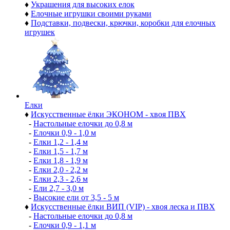
♦
Украшения для высоких елок
♦
Елочные игрушки своими руками
♦
Подставки, подвески, крючки, коробки для елочных
игрушек
Елки
♦
Искусственные ёлки ЭКОНОМ - хвоя ПВХ
-
Настольные елочки до 0,8 м
-
Елочки 0,9 - 1,0 м
-
Елки 1,2 - 1,4 м
-
Елки 1,5 - 1,7 м
-
Елки 1,8 - 1,9 м
-
Елки 2,0 - 2,2 м
-
Елки 2,3 - 2,6 м
-
Ели 2,7 - 3,0 м
-
Высокие ели от 3,5 - 5 м
♦
Искусственные ёлки ВИП (VIP) - хвоя леска и ПВХ
-
Настольные елочки до 0,8 м
-
Елочки 0,9 - 1,1 м