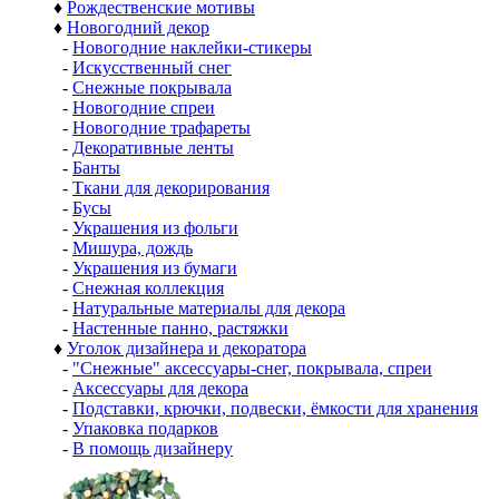
♦
Рождественские мотивы
♦
Новогодний декор
-
Новогодние наклейки-стикеры
-
Искусственный снег
-
Снежные покрывала
-
Новогодние спреи
-
Новогодние трафареты
-
Декоративные ленты
-
Банты
-
Ткани для декорирования
-
Бусы
-
Украшения из фольги
-
Мишура, дождь
-
Украшения из бумаги
-
Снежная коллекция
-
Натуральные материалы для декора
-
Настенные панно, растяжки
♦
Уголок дизайнера и декоратора
-
"Снежные" аксессуары-снег, покрывала, спреи
-
Аксессуары для декора
-
Подставки, крючки, подвески, ёмкости для хранения
-
Упаковка подарков
-
В помощь дизайнеру