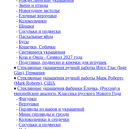
-
Рождественские украшения
-
Звери и птицы
-
Новогоднее застолье
-
Елочные верхушки
-
Колокольчики
-
Шишки
-
Сосульки и подвески
-
Пасхальные яйца
-
Бусы
-
Кошечки, Собачки
-
Светящиеся украшения
-
Коза и Овца - Символ 2027 года
-
Подставки, подвески и крючки для игрушек
♦
Стеклянные украшения ручной работы Инге Глас (Inge
Glas), Германия
♦
Стеклянные украшения ручной работы Марк Робертс
(Mark Roberts), США
♦
Стеклянные украшения фабрики Ёлочка, (Россия) и
европейские аналоги. Классика русского Нового Года
-
Фигурки
-
Верхушки
-
Гирлянды из шаров и украшений
-
Мини гирлянды и грозди
-
Колокольчики и сердечки
-
Сосульки и подвески