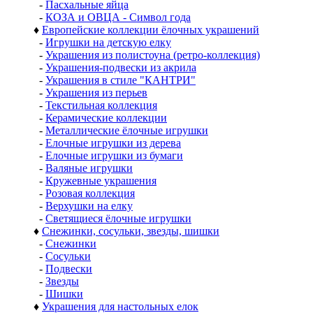
-
Пасхальные яйца
-
КОЗА и ОВЦА - Символ года
♦
Европейские коллекции ёлочных украшений
-
Игрушки на детскую елку
-
Украшения из полистоуна (ретро-коллекция)
-
Украшения-подвески из акрила
-
Украшения в стиле "КАНТРИ"
-
Украшения из перьев
-
Текстильная коллекция
-
Керамические коллекции
-
Металлические ёлочные игрушки
-
Елочные игрушки из дерева
-
Елочные игрушки из бумаги
-
Валяные игрушки
-
Кружевные украшения
-
Розовая коллекция
-
Верхушки на елку
-
Светящиеся ёлочные игрушки
♦
Снежинки, сосульки, звезды, шишки
-
Снежинки
-
Сосульки
-
Подвески
-
Звезды
-
Шишки
♦
Украшения для настольных елок