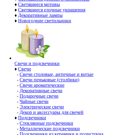
♦
Светящиеся мотивы
♦
Светящиеся елочные украшения
♦
Декоративные лампы
♦
Новогодние светильники
Свечи и подсвечники
♦
Свечи
-
Свечи столовые, античные и витые
-
Свечи пеньковые (столбики)
-
Свечи ароматические
-
Декоративные свечи
-
Подарочные свечи
-
Чайные свечи
-
Электрические свечи
-
Декор и аксессуары для свечей
♦
Подсвечники
-
Стеклянные подсвечники
-
Металлические подсвечники
-
Подсвечники из керамики и полистоуна