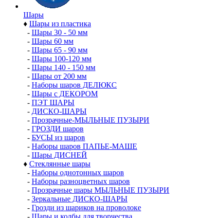
Шары
♦
Шары из пластика
-
Шары 30 - 50 мм
-
Шары 60 мм
-
Шары 65 - 90 мм
-
Шары 100-120 мм
-
Шары 140 - 150 мм
-
Шары от 200 мм
-
Наборы шаров ДЕЛЮКС
-
Шары с ДЕКОРОМ
-
ПЭТ ШАРЫ
-
ДИСКО-ШАРЫ
-
Прозрачные-МЫЛЬНЫЕ ПУЗЫРИ
-
ГРОЗДИ шаров
-
БУСЫ из шаров
-
Наборы шаров ПАПЬЕ-МАШЕ
-
Шары ДИСНЕЙ
♦
Стеклянные шары
-
Наборы однотонных шаров
-
Наборы разноцветных шаров
-
Прозрачные шары МЫЛЬНЫЕ ПУЗЫРИ
-
Зеркальные ДИСКО-ШАРЫ
-
Грозди из шариков на проволоке
-
Шары и колбы для творчества