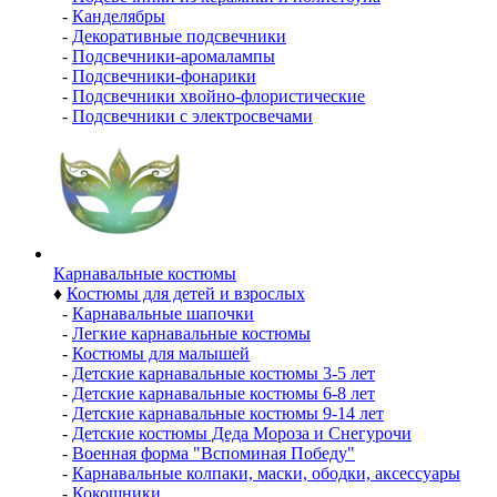
-
Канделябры
-
Декоративные подсвечники
-
Подсвечники-аромалампы
-
Подсвечники-фонарики
-
Подсвечники хвойно-флористические
-
Подсвечники с электросвечами
Карнавальные костюмы
♦
Костюмы для детей и взрослых
-
Карнавальные шапочки
-
Легкие карнавальные костюмы
-
Костюмы для малышей
-
Детские карнавальные костюмы 3-5 лет
-
Детские карнавальные костюмы 6-8 лет
-
Детские карнавальные костюмы 9-14 лет
-
Детские костюмы Деда Мороза и Снегурочи
-
Военная форма "Вспоминая Победу"
-
Карнавальные колпаки, маски, ободки, аксессуары
-
Кокошники