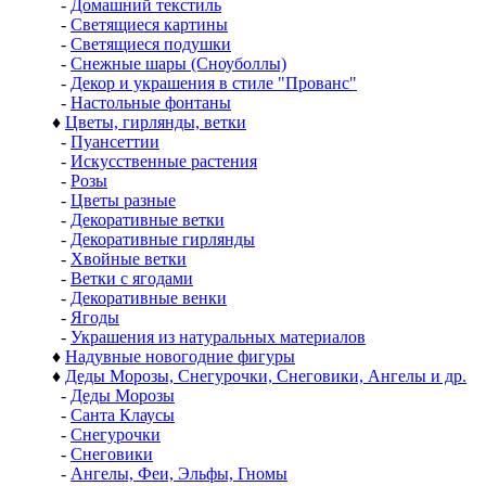
-
Домашний текстиль
-
Светящиеся картины
-
Светящиеся подушки
-
Снежные шары (Сноуболлы)
-
Декор и украшения в стиле "Прованс"
-
Настольные фонтаны
♦
Цветы, гирлянды, ветки
-
Пуансеттии
-
Искусственные растения
-
Розы
-
Цветы разные
-
Декоративные ветки
-
Декоративные гирлянды
-
Хвойные ветки
-
Ветки с ягодами
-
Декоративные венки
-
Ягоды
-
Украшения из натуральных материалов
♦
Надувные новогодние фигуры
♦
Деды Морозы, Снегурочки, Снеговики, Ангелы и др.
-
Деды Морозы
-
Санта Клаусы
-
Снегурочки
-
Снеговики
-
Ангелы, Феи, Эльфы, Гномы