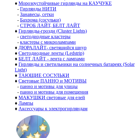
♦
Морозоустойчивые гирлянды на КАУЧУКЕ
-
Гирлянды НИТИ
-
Занавесы, сетки
-
Бахрома (сосульки)
-
СТРОБ ЛАЙТ, БЕЛТ ЛАЙТ
♦
Гирлянды-грозди (Cluster Lights)
-
светодиодные кластеры
-
кластеры с микролампами
♦
ДЮРАЛАЙТ- светящийся шнур
♦
Светодиодные ленты (Ledstrip)
♦
БЕЛТ ЛАЙТ - лента с лампами
♦
Гирлянды и светильники на солнечных батареях (Solar
Light)
♦
ТАЮЩИЕ СОСУЛЬКИ
♦
Световые ПАННО и МОТИВЫ
-
панно и мотивы для улицы
-
панно и мотивы для помещения
♦
МАКУШКИ световые для елей
♦
Лампы
♦
Аксессуары к электрогирляндам