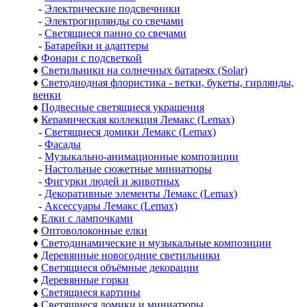
-
Электрические подсвечники
-
Электрогирлянды со свечами
-
Светящиеся панно со свечами
-
Батарейки и адаптеры
♦
Фонари с подсветкой
♦
Светильники на солнечных батареях (Solar)
♦
Светодиодная флористика - ветки, букеты, гирлянды,
венки
♦
Подвесные светящиеся украшения
♦
Керамическая коллекция Лемакс (Lemax)
-
Светящиеся домики Лемакс (Lemax)
-
Фасады
-
Музыкально-анимационные композиции
-
Настольные сюжетные миниатюры
-
Фигурки людей и животных
-
Декоративные элементы Лемакс (Lemax)
-
Аксессуары Лемакс (Lemax)
♦
Елки с лампочками
♦
Оптоволоконные елки
♦
Светодинамические и музыкальные композиции
♦
Деревянные новогодние светильники
♦
Светящиеся объёмные декорации
♦
Деревянные горки
♦
Светящиеся картины
♦
Светящиеся домики и миниатюры