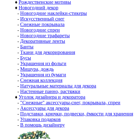
♦
Рождественские мотивы
♦
Новогодний декор
-
Новогодние наклейки-стикеры
-
Искусственный снег
-
Снежные покрывала
-
Новогодние спреи
-
Новогодние трафареты
-
Декоративные ленты
-
Банты
-
Ткани для декорирования
-
Бусы
-
Украшения из фольги
-
Мишура, дождь
-
Украшения из бумаги
-
Снежная коллекция
-
Натуральные материалы для декора
-
Настенные панно, растяжки
♦
Уголок дизайнера и декоратора
-
"Снежные" аксессуары-снег, покрывала, спреи
-
Аксессуары для декора
-
Подставки, крючки, подвески, ёмкости для хранения
-
Упаковка подарков
-
В помощь дизайнеру