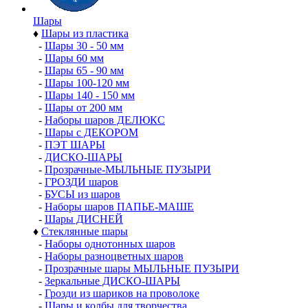
Шары
♦
Шары из пластика
-
Шары 30 - 50 мм
-
Шары 60 мм
-
Шары 65 - 90 мм
-
Шары 100-120 мм
-
Шары 140 - 150 мм
-
Шары от 200 мм
-
Наборы шаров ДЕЛЮКС
-
Шары с ДЕКОРОМ
-
ПЭТ ШАРЫ
-
ДИСКО-ШАРЫ
-
Прозрачные-МЫЛЬНЫЕ ПУЗЫРИ
-
ГРОЗДИ шаров
-
БУСЫ из шаров
-
Наборы шаров ПАПЬЕ-МАШЕ
-
Шары ДИСНЕЙ
♦
Стеклянные шары
-
Наборы однотонных шаров
-
Наборы разноцветных шаров
-
Прозрачные шары МЫЛЬНЫЕ ПУЗЫРИ
-
Зеркальные ДИСКО-ШАРЫ
-
Грозди из шариков на проволоке
-
Шары и колбы для творчества