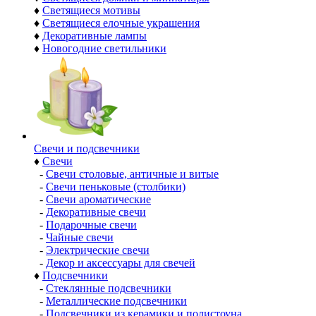
♦
Светящиеся мотивы
♦
Светящиеся елочные украшения
♦
Декоративные лампы
♦
Новогодние светильники
Свечи и подсвечники
♦
Свечи
-
Свечи столовые, античные и витые
-
Свечи пеньковые (столбики)
-
Свечи ароматические
-
Декоративные свечи
-
Подарочные свечи
-
Чайные свечи
-
Электрические свечи
-
Декор и аксессуары для свечей
♦
Подсвечники
-
Стеклянные подсвечники
-
Металлические подсвечники
-
Подсвечники из керамики и полистоуна