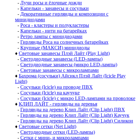
-
Лучи росы и ёлочные дожди
-
Капельки - занавесы и сосульки
-
Декоративные гирлянды и композиции с
минидиодами
-
Роса - кластеры и полукластеры
-
Капельки - нити на батарейках
-
Ретро лампы с минидиодами
-
Гирлянды Роса на солнечных батарейках
-
Крупные (МАКСИ) минидиоды
♦
Световые занавесы Плэй Лайт (Play Light)
-
Светодиодные занавесы (LED-лампы)
-
Светодиодные занавесы (микро LED-лампы)
-
Световые занавесы с микролампами
♦
Бахрома (сосульки) Айсикл Плэй Лайт (Icicle Play
Light)
-
Сосульки (Icicle) на проводе ПВХ
-
Сосульки (Icicle) на каучуке
-
Сосульки (Icicle) с микро LED-лампами на проволоке
♦
КЛИП ЛАЙТ - гирлянды на деревья
-
Гирлянды на дерево Клип Лайт (Clip Light) ПВХ
-
Гирлянды на дерево Клип Лайт (Clip Light) Каучук
-
Гирлянды на дерево Клип Лайт (Clip Light) Силикон
♦
Световые сетки (Net Light)
-
Светодиодные сетки (LED-лампы)
-
Сетки с мини- и микролампами