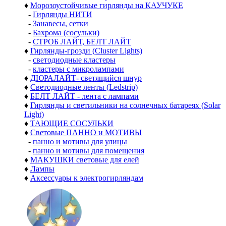
♦
Морозоустойчивые гирлянды на КАУЧУКЕ
-
Гирлянды НИТИ
-
Занавесы, сетки
-
Бахрома (сосульки)
-
СТРОБ ЛАЙТ, БЕЛТ ЛАЙТ
♦
Гирлянды-грозди (Cluster Lights)
-
светодиодные кластеры
-
кластеры с микролампами
♦
ДЮРАЛАЙТ- светящийся шнур
♦
Светодиодные ленты (Ledstrip)
♦
БЕЛТ ЛАЙТ - лента с лампами
♦
Гирлянды и светильники на солнечных батареях (Solar
Light)
♦
ТАЮЩИЕ СОСУЛЬКИ
♦
Световые ПАННО и МОТИВЫ
-
панно и мотивы для улицы
-
панно и мотивы для помещения
♦
МАКУШКИ световые для елей
♦
Лампы
♦
Аксессуары к электрогирляндам