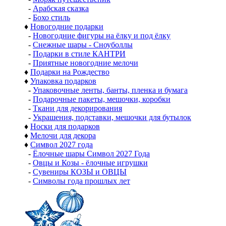
-
Арабская сказка
-
Бохо стиль
♦
Новогодние подарки
-
Новогодние фигуры на ёлку и под ёлку
-
Снежные шары - Сноуболлы
-
Подарки в стиле КАНТРИ
-
Приятные новогодние мелочи
♦
Подарки на Рождество
♦
Упаковка подарков
-
Упаковочные ленты, банты, пленка и бумага
-
Подарочные пакеты, мешочки, коробки
-
Ткани для декорирования
-
Украшения, подставки, мешочки для бутылок
♦
Носки для подарков
♦
Мелочи для декора
♦
Символ 2027 года
-
Ёлочные шары Символ 2027 Года
-
Овцы и Козы - ёлочные игрушки
-
Сувениры КОЗЫ и ОВЦЫ
-
Символы года прошлых лет