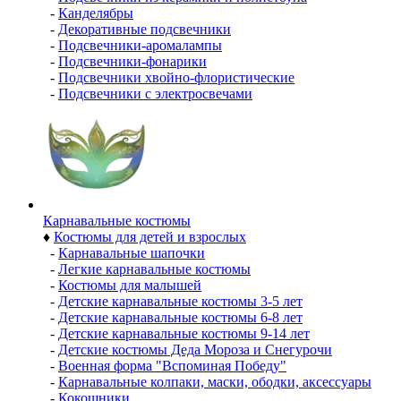
-
Канделябры
-
Декоративные подсвечники
-
Подсвечники-аромалампы
-
Подсвечники-фонарики
-
Подсвечники хвойно-флористические
-
Подсвечники с электросвечами
Карнавальные костюмы
♦
Костюмы для детей и взрослых
-
Карнавальные шапочки
-
Легкие карнавальные костюмы
-
Костюмы для малышей
-
Детские карнавальные костюмы 3-5 лет
-
Детские карнавальные костюмы 6-8 лет
-
Детские карнавальные костюмы 9-14 лет
-
Детские костюмы Деда Мороза и Снегурочи
-
Военная форма "Вспоминая Победу"
-
Карнавальные колпаки, маски, ободки, аксессуары
-
Кокошники