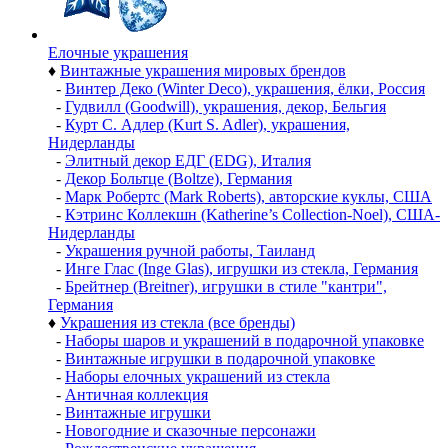
Елочные украшения
♦
Винтажные украшения мировых брендов
-
Винтер Деко (Winter Deco), украшения, ёлки, Россия
-
Гудвилл (Goodwill), украшения, декор, Бельгия
-
Курт С. Адлер (Kurt S. Adler), украшения,
Нидерланды
-
Элитный декор ЕДГ (EDG), Италия
-
Декор Больтце (Boltze), Германия
-
Марк Робертс (Mark Roberts), авторские куклы, США
-
Кэтринс Коллекшн (Katherine’s Collection-Noel), США-
Нидерланды
-
Украшения ручной работы, Таиланд
-
Инге Глас (Inge Glas), игрушки из стекла, Германия
-
Брейтнер (Breitner), игрушки в стиле "кантри",
Германия
♦
Украшения из стекла (все бренды)
-
Наборы шаров и украшений в подарочной упаковке
-
Винтажные игрушки в подарочной упаковке
-
Наборы елочных украшений из стекла
-
Античная коллекция
-
Винтажные игрушки
-
Новогодние и сказочные персонажи