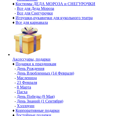
♦
Костюмы ДЕДА МОРОЗА и СНЕГУРОЧКИ
-
Все для Деда Мороза
-
Все для Снегурочки
♦
Игрушки-рукавички для кукольного театра
♦
Все для карнавала
Аксессуары, подарки
♦
Подарки к праздникам
-
День Рождения
-
День Влюбленных (14 Февраля)
-
Масленица
-
23 Февраля
-
8 Марта
-
Пасха
-
День Победы (9 Мая)
-
День Знаний (1 Сентября)
-
Хэллоуин
♦
Корпоративные подарки
♦
Достойные подарки