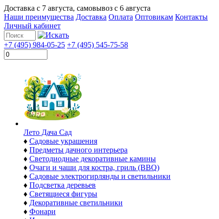
Доставка с
7 августа
, самовывоз с
6 августа
Наши преимущества
Доставка
Оплата
Оптовикам
Контакты
Личный кабинет
+7 (495) 984-05-25
+7 (495) 545-75-58
Лето Дача Сад
♦
Садовые украшения
♦
Предметы дачного интерьера
♦
Светодиодные декоративные камины
♦
Очаги и чаши для костра, гриль (BBQ)
♦
Садовые электрогирлянды и светильники
♦
Подсветка деревьев
♦
Светящиеся фигуры
♦
Декоративные светильники
♦
Фонари