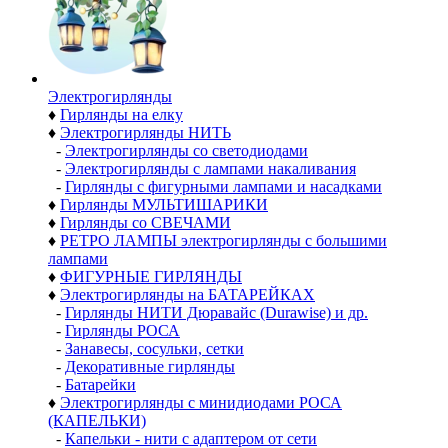
Электро­гирлянды
♦
Гирлянды на елку
♦
Электрогирлянды НИТЬ
-
Электрогирлянды со светодиодами
-
Электрогирлянды с лампами накаливания
-
Гирлянды с фигурными лампами и насадками
♦
Гирлянды МУЛЬТИШАРИКИ
♦
Гирлянды со СВЕЧАМИ
♦
РЕТРО ЛАМПЫ электрогирлянды с большими
лампами
♦
ФИГУРНЫЕ ГИРЛЯНДЫ
♦
Электрогирлянды на БАТАРЕЙКАХ
-
Гирлянды НИТИ Дюравайс (Durawise) и др.
-
Гирлянды РОСА
-
Занавесы, сосульки, сетки
-
Декоративные гирлянды
-
Батарейки
♦
Электрогирлянды с минидиодами РОСА
(КАПЕЛЬКИ)
-
Капельки - нити с адаптером от сети