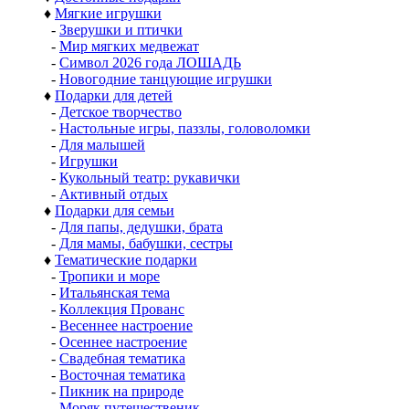
♦
Мягкие игрушки
-
Зверушки и птички
-
Мир мягких медвежат
-
Символ 2026 года ЛОШАДЬ
-
Новогодние танцующие игрушки
♦
Подарки для детей
-
Детское творчество
-
Настольные игры, паззлы, головоломки
-
Для малышей
-
Игрушки
-
Кукольный театр: рукавички
-
Активный отдых
♦
Подарки для семьи
-
Для папы, дедушки, брата
-
Для мамы, бабушки, сестры
♦
Тематические подарки
-
Тропики и море
-
Итальянская тема
-
Коллекция Прованс
-
Весеннее настроение
-
Осеннее настроение
-
Свадебная тематика
-
Восточная тематика
-
Пикник на природе
-
Моряк путешественик