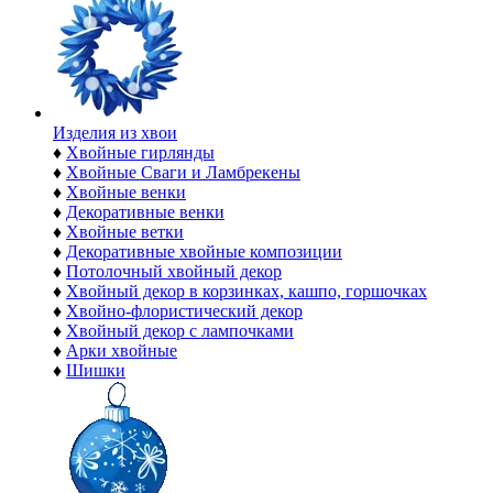
Изделия из хвои
♦
Хвойные гирлянды
♦
Хвойные Сваги и Ламбрекены
♦
Хвойные венки
♦
Декоративные венки
♦
Хвойные ветки
♦
Декоративные хвойные композиции
♦
Потолочный хвойный декор
♦
Хвойный декор в корзинках, кашпо, горшочках
♦
Хвойно-флористический декор
♦
Хвойный декор с лампочками
♦
Арки хвойные
♦
Шишки