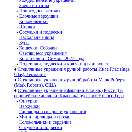
-
Рождественские украшения
-
Звери и птицы
-
Новогоднее застолье
-
Елочные верхушки
-
Колокольчики
-
Шишки
-
Сосульки и подвески
-
Пасхальные яйца
-
Бусы
-
Кошечки, Собачки
-
Светящиеся украшения
-
Коза и Овца - Символ 2027 года
-
Подставки, подвески и крючки для игрушек
♦
Стеклянные украшения ручной работы Инге Глас (Inge
Glas), Германия
♦
Стеклянные украшения ручной работы Марк Робертс
(Mark Roberts), США
♦
Стеклянные украшения фабрики Ёлочка, (Россия) и
европейские аналоги. Классика русского Нового Года
-
Фигурки
-
Верхушки
-
Гирлянды из шаров и украшений
-
Мини гирлянды и грозди
-
Колокольчики и сердечки
-
Сосульки и подвески