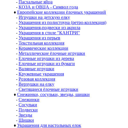
-
Пасхальные яйца
-
КОЗА и ОВЦА - Символ года
♦
Европейские коллекции ёлочных украшений
-
Игрушки на детскую елку
-
Украшения из полистоуна (ретро-коллекция)
-
Украшения-подвески из акрила
-
Украшения в стиле "КАНТРИ"
-
Украшения из перьев
-
Текстильная коллекция
-
Керамические коллекции
-
Металлические ёлочные игрушки
-
Елочные игрушки из дерева
-
Елочные игрушки из бумаги
-
Валяные игрушки
-
Кружевные украшения
-
Розовая коллекция
-
Верхушки на елку
-
Светящиеся ёлочные игрушки
♦
Снежинки, сосульки, звезды, шишки
-
Снежинки
-
Сосульки
-
Подвески
-
Звезды
-
Шишки
♦
Украшения для настольных елок