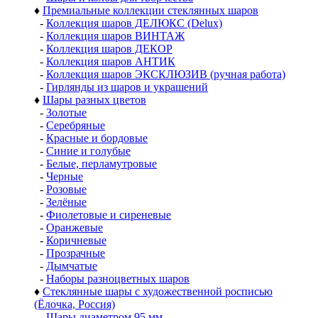
♦
Премиальные коллекции стеклянных шаров
-
Коллекция шаров ДЕЛЮКС (Delux)
-
Коллекция шаров ВИНТАЖ
-
Коллекция шаров ДЕКОР
-
Коллекция шаров АНТИК
-
Коллекция шаров ЭКСКЛЮЗИВ (ручная работа)
-
Гирлянды из шаров и украшений
♦
Шары разных цветов
-
Золотые
-
Серебряные
-
Красные и бордовые
-
Синие и голубые
-
Белые, перламутровые
-
Черные
-
Розовые
-
Зелёные
-
Фиолетовые и сиреневые
-
Оранжевые
-
Коричневые
-
Прозрачные
-
Дымчатые
-
Наборы разноцветных шаров
♦
Стеклянные шары с художественной росписью
(Ёлочка, Россия)
-
Шары диаметром 95 мм