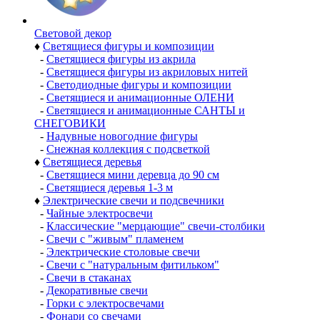
Световой декор
♦
Светящиеся фигуры и композиции
-
Светящиеся фигуры из акрила
-
Светящиеся фигуры из акриловых нитей
-
Светодиодные фигуры и композиции
-
Светящиеся и анимационные ОЛЕНИ
-
Светящиеся и анимационные САНТЫ и
СНЕГОВИКИ
-
Надувные новогодние фигуры
-
Снежная коллекция с подсветкой
♦
Светящиеся деревья
-
Светящиеся мини деревца до 90 см
-
Светящиеся деревья 1-3 м
♦
Электрические свечи и подсвечники
-
Чайные электросвечи
-
Классические "мерцающие" свечи-столбики
-
Свечи с "живым" пламенем
-
Электрические столовые свечи
-
Свечи с "натуральным фитильком"
-
Свечи в стаканах
-
Декоративные свечи
-
Горки с электросвечами
-
Фонари со свечами