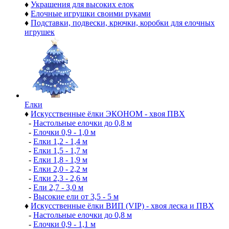
♦
Украшения для высоких елок
♦
Елочные игрушки своими руками
♦
Подставки, подвески, крючки, коробки для елочных
игрушек
Елки
♦
Искусственные ёлки ЭКОНОМ - хвоя ПВХ
-
Настольные елочки до 0,8 м
-
Елочки 0,9 - 1,0 м
-
Елки 1,2 - 1,4 м
-
Елки 1,5 - 1,7 м
-
Елки 1,8 - 1,9 м
-
Елки 2,0 - 2,2 м
-
Елки 2,3 - 2,6 м
-
Ели 2,7 - 3,0 м
-
Высокие ели от 3,5 - 5 м
♦
Искусственные ёлки ВИП (VIP) - хвоя леска и ПВХ
-
Настольные елочки до 0,8 м
-
Елочки 0,9 - 1,1 м