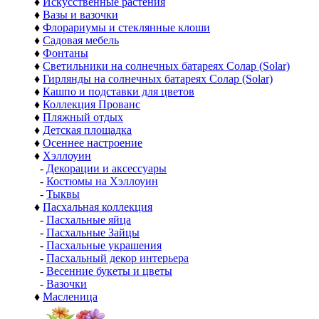
♦
Искусственные растения
♦
Вазы и вазочки
♦
Флорариумы и стеклянные клоши
♦
Садовая мебель
♦
Фонтаны
♦
Светильники на солнечных батареях Солар (Solar)
♦
Гирлянды на солнечных батареях Солар (Solar)
♦
Кашпо и подставки для цветов
♦
Коллекция Прованс
♦
Пляжный отдых
♦
Детская площадка
♦
Осеннее настроение
♦
Хэллоуин
-
Декорации и аксессуары
-
Костюмы на Хэллоуин
-
Тыквы
♦
Пасхальная коллекция
-
Пасхальные яйца
-
Пасхальные Зайцы
-
Пасхальные украшения
-
Пасхальный декор интерьера
-
Весенние букеты и цветы
-
Вазочки
♦
Масленица