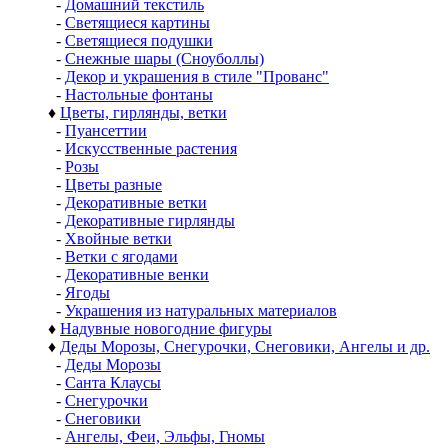
-
Домашний текстиль
-
Светящиеся картины
-
Светящиеся подушки
-
Снежные шары (Сноуболлы)
-
Декор и украшения в стиле "Прованс"
-
Настольные фонтаны
♦
Цветы, гирлянды, ветки
-
Пуансеттии
-
Искусственные растения
-
Розы
-
Цветы разные
-
Декоративные ветки
-
Декоративные гирлянды
-
Хвойные ветки
-
Ветки с ягодами
-
Декоративные венки
-
Ягоды
-
Украшения из натуральных материалов
♦
Надувные новогодние фигуры
♦
Деды Морозы, Снегурочки, Снеговики, Ангелы и др.
-
Деды Морозы
-
Санта Клаусы
-
Снегурочки
-
Снеговики
-
Ангелы, Феи, Эльфы, Гномы