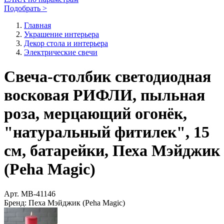
Подобрать >
Главная
Украшение интерьера
Декор стола и интерьера
Электрические свечи
Свеча-столбик светодиодная
восковая РИФЛИ, пыльная
роза, мерцающий огонёк,
"натуральный фитилек", 15
см, батарейки, Пеха Мэйджик
(Peha Magic)
Арт.
MB-41146
Бренд:
Пеха Мэйджик (Peha Magic)