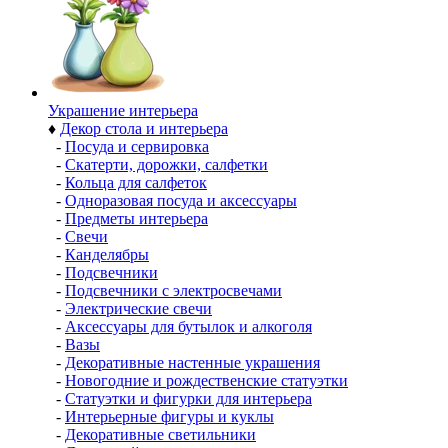
Украшение интерьера
♦
Декор стола и интерьера
-
Посуда и сервировка
-
Скатерти, дорожки, салфетки
-
Кольца для салфеток
-
Одноразовая посуда и аксессуары
-
Предметы интерьера
-
Свечи
-
Канделябры
-
Подсвечники
-
Подсвечники с электросвечами
-
Электрические свечи
-
Аксессуары для бутылок и алкоголя
-
Вазы
-
Декоративные настенные украшения
-
Новогодние и рождественские статуэтки
-
Статуэтки и фигурки для интерьера
-
Интерьерные фигуры и куклы
-
Декоративные светильники