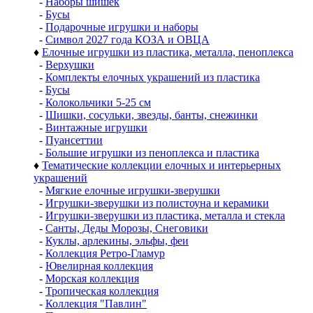
-
Наборы шишек
-
Бусы
-
Подарочные игрушки и наборы
-
Символ 2027 года КОЗА и ОВЦА
♦
Елочные игрушки из пластика, металла, пеноплекса
-
Верхушки
-
Комплекты елочных украшений из пластика
-
Бусы
-
Колокольчики 5-25 см
-
Шишки, сосульки, звезды, банты, снежинки
-
Винтажные игрушки
-
Пуансеттии
-
Большие игрушки из пеноплекса и пластика
♦
Тематические коллекции елочных и интерьерных
украшений
-
Мягкие елочные игрушки-зверушки
-
Игрушки-зверушки из полистоуна и керамики
-
Игрушки-зверушки из пластика, металла и стекла
-
Санты, Деды Морозы, Снеговики
-
Куклы, арлекины, эльфы, феи
-
Коллекция Ретро-Гламур
-
Ювелирная коллекция
-
Морская коллекция
-
Тропическая коллекция
-
Коллекция "Павлин"