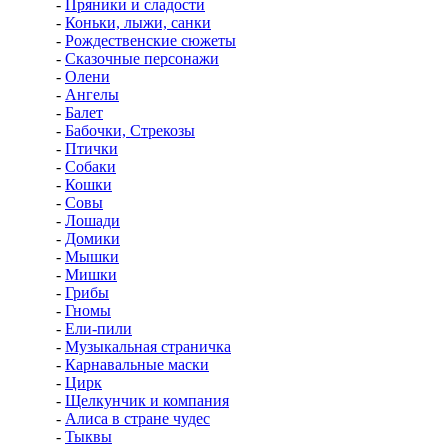
-
Пряники и сладости
-
Коньки, лыжи, санки
-
Рождественские сюжеты
-
Сказочные персонажи
-
Олени
-
Ангелы
-
Балет
-
Бабочки, Стрекозы
-
Птички
-
Собаки
-
Кошки
-
Совы
-
Лошади
-
Домики
-
Мышки
-
Мишки
-
Грибы
-
Гномы
-
Ели-пили
-
Музыкальная страничка
-
Карнавальные маски
-
Цирк
-
Щелкунчик и компания
-
Алиса в стране чудес
-
Тыквы