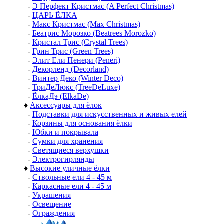
-
Э Перфект Кристмас (A Perfect Christmas)
-
ЦАРЬ ЁЛКА
-
Макс Кристмас (Max Christmas)
-
Беатрис Морозко (Beatrees Morozko)
-
Кристал Трис (Crystal Trees)
-
Грин Трис (Green Trees)
-
Элит Ели Пенери (Peneri)
-
Декорленд (Decorland)
-
Винтер Деко (Winter Deco)
-
ТриДеЛюкс (TreeDeLuxe)
-
ЁлкаДэ (ElkaDe)
♦
Аксессуары для ёлок
-
Подставки для искусственных и живых елей
-
Корзины для основания ёлки
-
Юбки и покрывала
-
Сумки для хранения
-
Светящиеся верхушки
-
Электрогирлянды
♦
Высокие уличные ёлки
-
Ствольные ели 4 - 45 м
-
Каркасные ели 4 - 45 м
-
Украшения
-
Освещение
-
Ограждения