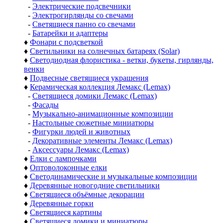
-
Электрические подсвечники
-
Электрогирлянды со свечами
-
Светящиеся панно со свечами
-
Батарейки и адаптеры
♦
Фонари с подсветкой
♦
Светильники на солнечных батареях (Solar)
♦
Светодиодная флористика - ветки, букеты, гирлянды,
венки
♦
Подвесные светящиеся украшения
♦
Керамическая коллекция Лемакс (Lemax)
-
Светящиеся домики Лемакс (Lemax)
-
Фасады
-
Музыкально-анимационные композиции
-
Настольные сюжетные миниатюры
-
Фигурки людей и животных
-
Декоративные элементы Лемакс (Lemax)
-
Аксессуары Лемакс (Lemax)
♦
Елки с лампочками
♦
Оптоволоконные елки
♦
Светодинамические и музыкальные композиции
♦
Деревянные новогодние светильники
♦
Светящиеся объёмные декорации
♦
Деревянные горки
♦
Светящиеся картины
♦
Светящиеся домики и миниатюры