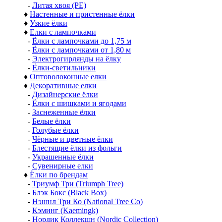
-
Литая хвоя (РЕ)
♦
Настенные и пристенные ёлки
♦
Узкие ёлки
♦
Елки с лампочками
-
Ёлки с лампочками до 1,75 м
-
Ёлки с лампочками от 1,80 м
-
Электрогирлянды на ёлку
-
Ёлки-светильники
♦
Оптоволоконные елки
♦
Декоративные елки
-
Дизайнерские ёлки
-
Ёлки с шишками и ягодами
-
Заснеженные ёлки
-
Белые ёлки
-
Голубые ёлки
-
Чёрные и цветные ёлки
-
Блестящие ёлки из фольги
-
Украшенные ёлки
-
Сувенирные елки
♦
Ёлки по брендам
-
Триумф Три (Triumph Tree)
-
Блэк Бокс (Black Box)
-
Нэшнл Три Ко (National Tree Co)
-
Кэминг (Kaemingk)
-
Нордик Коллекшн (Nordic Collection)