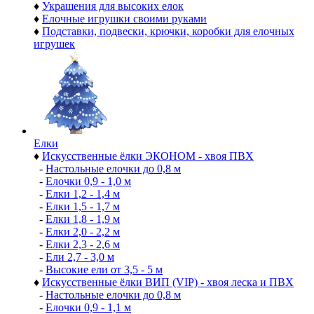
♦
Украшения для высоких елок
♦
Елочные игрушки своими руками
♦
Подставки, подвески, крючки, коробки для елочных
игрушек
Елки
♦
Искусственные ёлки ЭКОНОМ - хвоя ПВХ
-
Настольные елочки до 0,8 м
-
Елочки 0,9 - 1,0 м
-
Елки 1,2 - 1,4 м
-
Елки 1,5 - 1,7 м
-
Елки 1,8 - 1,9 м
-
Елки 2,0 - 2,2 м
-
Елки 2,3 - 2,6 м
-
Ели 2,7 - 3,0 м
-
Высокие ели от 3,5 - 5 м
♦
Искусственные ёлки ВИП (VIP) - хвоя леска и ПВХ
-
Настольные елочки до 0,8 м
-
Елочки 0,9 - 1,1 м