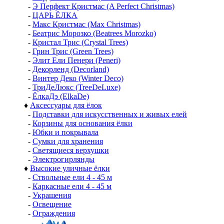
-
Э Перфект Кристмас (A Perfect Christmas)
-
ЦАРЬ ЁЛКА
-
Макс Кристмас (Max Christmas)
-
Беатрис Морозко (Beatrees Morozko)
-
Кристал Трис (Crystal Trees)
-
Грин Трис (Green Trees)
-
Элит Ели Пенери (Peneri)
-
Декорленд (Decorland)
-
Винтер Деко (Winter Deco)
-
ТриДеЛюкс (TreeDeLuxe)
-
ЁлкаДэ (ElkaDe)
♦
Аксессуары для ёлок
-
Подставки для искусственных и живых елей
-
Корзины для основания ёлки
-
Юбки и покрывала
-
Сумки для хранения
-
Светящиеся верхушки
-
Электрогирлянды
♦
Высокие уличные ёлки
-
Ствольные ели 4 - 45 м
-
Каркасные ели 4 - 45 м
-
Украшения
-
Освещение
-
Ограждения