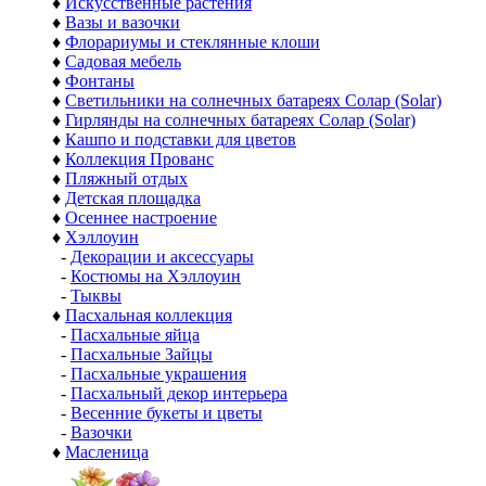
♦
Искусственные растения
♦
Вазы и вазочки
♦
Флорариумы и стеклянные клоши
♦
Садовая мебель
♦
Фонтаны
♦
Светильники на солнечных батареях Солар (Solar)
♦
Гирлянды на солнечных батареях Солар (Solar)
♦
Кашпо и подставки для цветов
♦
Коллекция Прованс
♦
Пляжный отдых
♦
Детская площадка
♦
Осеннее настроение
♦
Хэллоуин
-
Декорации и аксессуары
-
Костюмы на Хэллоуин
-
Тыквы
♦
Пасхальная коллекция
-
Пасхальные яйца
-
Пасхальные Зайцы
-
Пасхальные украшения
-
Пасхальный декор интерьера
-
Весенние букеты и цветы
-
Вазочки
♦
Масленица