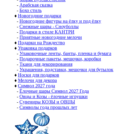
-
Арабская сказка
-
Бохо стиль
♦
Новогодние подарки
-
Новогодние фигуры на ёлку и под ёлку
-
Снежные шары - Сноуболлы
-
Подарки в стиле КАНТРИ
-
Приятные новогодние мелочи
♦
Подарки на Рождество
♦
Упаковка подарков
-
Упаковочные ленты, банты, пленка и бумага
-
Подарочные пакеты, мешочки, коробки
-
Ткани для декорирования
-
Украшения, подставки, мешочки для бутылок
♦
Носки для подарков
♦
Мелочи для декора
♦
Символ 2027 года
-
Ёлочные шары Символ 2027 Года
-
Овцы и Козы - ёлочные игрушки
-
Сувениры КОЗЫ и ОВЦЫ
-
Символы года прошлых лет