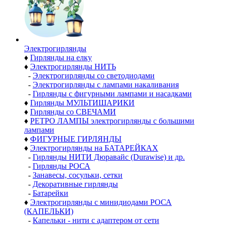
Электро­гирлянды
♦
Гирлянды на елку
♦
Электрогирлянды НИТЬ
-
Электрогирлянды со светодиодами
-
Электрогирлянды с лампами накаливания
-
Гирлянды с фигурными лампами и насадками
♦
Гирлянды МУЛЬТИШАРИКИ
♦
Гирлянды со СВЕЧАМИ
♦
РЕТРО ЛАМПЫ электрогирлянды с большими
лампами
♦
ФИГУРНЫЕ ГИРЛЯНДЫ
♦
Электрогирлянды на БАТАРЕЙКАХ
-
Гирлянды НИТИ Дюравайс (Durawise) и др.
-
Гирлянды РОСА
-
Занавесы, сосульки, сетки
-
Декоративные гирлянды
-
Батарейки
♦
Электрогирлянды с минидиодами РОСА
(КАПЕЛЬКИ)
-
Капельки - нити с адаптером от сети