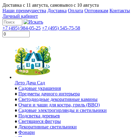
Доставка с
11 августа
, самовывоз с
10 августа
Наши преимущества
Доставка
Оплата
Оптовикам
Контакты
Личный кабинет
+7 (495) 984-05-25
+7 (495) 545-75-58
Лето Дача Сад
♦
Садовые украшения
♦
Предметы дачного интерьера
♦
Светодиодные декоративные камины
♦
Очаги и чаши для костра, гриль (BBQ)
♦
Садовые электрогирлянды и светильники
♦
Подсветка деревьев
♦
Светящиеся фигуры
♦
Декоративные светильники
♦
Фонари