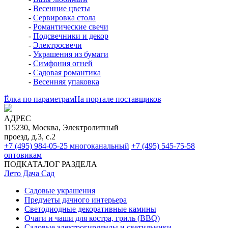
-
Весенние цветы
-
Сервировка стола
-
Романтические свечи
-
Подсвечники и декор
-
Электросвечи
-
Украшения из бумаги
-
Симфония огней
-
Садовая романтика
-
Весенняя упаковка
Ёлка по параметрам
На портале поставщиков
АДРЕС
115230, Москва, Электролитный
проезд, д.3, с.2
+7 (495) 984-05-25
многоканальный
+7 (495) 545-75-58
оптовикам
ПОДКАТАЛОГ РАЗДЕЛА
Лето Дача Сад
Садовые украшения
Предметы дачного интерьера
Светодиодные декоративные камины
Очаги и чаши для костра, гриль (BBQ)
Садовые электрогирлянды и светильники