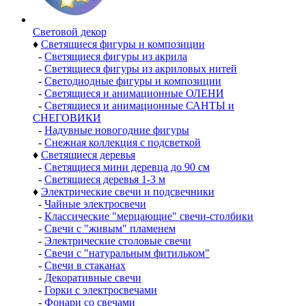
Световой декор
♦
Светящиеся фигуры и композиции
-
Светящиеся фигуры из акрила
-
Светящиеся фигуры из акриловых нитей
-
Светодиодные фигуры и композиции
-
Светящиеся и анимационные ОЛЕНИ
-
Светящиеся и анимационные САНТЫ и
СНЕГОВИКИ
-
Надувные новогодние фигуры
-
Снежная коллекция с подсветкой
♦
Светящиеся деревья
-
Светящиеся мини деревца до 90 см
-
Светящиеся деревья 1-3 м
♦
Электрические свечи и подсвечники
-
Чайные электросвечи
-
Классические "мерцающие" свечи-столбики
-
Свечи с "живым" пламенем
-
Электрические столовые свечи
-
Свечи с "натуральным фитильком"
-
Свечи в стаканах
-
Декоративные свечи
-
Горки с электросвечами
-
Фонари со свечами