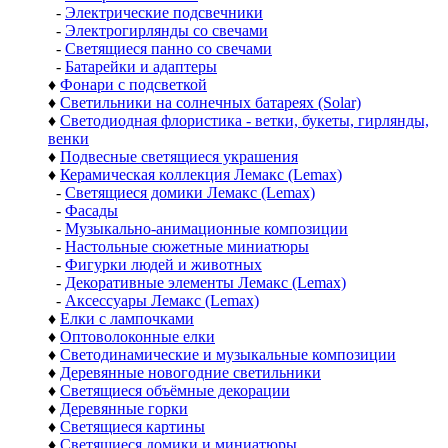
-
Электрические подсвечники
-
Электрогирлянды со свечами
-
Светящиеся панно со свечами
-
Батарейки и адаптеры
♦
Фонари с подсветкой
♦
Светильники на солнечных батареях (Solar)
♦
Светодиодная флористика - ветки, букеты, гирлянды,
венки
♦
Подвесные светящиеся украшения
♦
Керамическая коллекция Лемакс (Lemax)
-
Светящиеся домики Лемакс (Lemax)
-
Фасады
-
Музыкально-анимационные композиции
-
Настольные сюжетные миниатюры
-
Фигурки людей и животных
-
Декоративные элементы Лемакс (Lemax)
-
Аксессуары Лемакс (Lemax)
♦
Елки с лампочками
♦
Оптоволоконные елки
♦
Светодинамические и музыкальные композиции
♦
Деревянные новогодние светильники
♦
Светящиеся объёмные декорации
♦
Деревянные горки
♦
Светящиеся картины
♦
Светящиеся домики и миниатюры