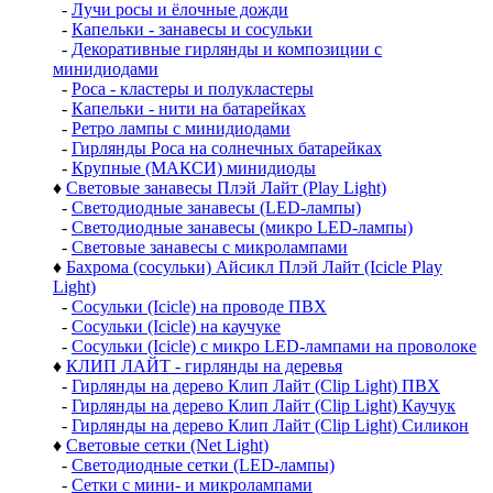
-
Лучи росы и ёлочные дожди
-
Капельки - занавесы и сосульки
-
Декоративные гирлянды и композиции с
минидиодами
-
Роса - кластеры и полукластеры
-
Капельки - нити на батарейках
-
Ретро лампы с минидиодами
-
Гирлянды Роса на солнечных батарейках
-
Крупные (МАКСИ) минидиоды
♦
Световые занавесы Плэй Лайт (Play Light)
-
Светодиодные занавесы (LED-лампы)
-
Светодиодные занавесы (микро LED-лампы)
-
Световые занавесы с микролампами
♦
Бахрома (сосульки) Айсикл Плэй Лайт (Icicle Play
Light)
-
Сосульки (Icicle) на проводе ПВХ
-
Сосульки (Icicle) на каучуке
-
Сосульки (Icicle) с микро LED-лампами на проволоке
♦
КЛИП ЛАЙТ - гирлянды на деревья
-
Гирлянды на дерево Клип Лайт (Clip Light) ПВХ
-
Гирлянды на дерево Клип Лайт (Clip Light) Каучук
-
Гирлянды на дерево Клип Лайт (Clip Light) Силикон
♦
Световые сетки (Net Light)
-
Светодиодные сетки (LED-лампы)
-
Сетки с мини- и микролампами