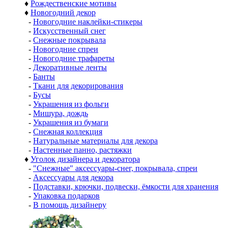
♦
Рождественские мотивы
♦
Новогодний декор
-
Новогодние наклейки-стикеры
-
Искусственный снег
-
Снежные покрывала
-
Новогодние спреи
-
Новогодние трафареты
-
Декоративные ленты
-
Банты
-
Ткани для декорирования
-
Бусы
-
Украшения из фольги
-
Мишура, дождь
-
Украшения из бумаги
-
Снежная коллекция
-
Натуральные материалы для декора
-
Настенные панно, растяжки
♦
Уголок дизайнера и декоратора
-
"Снежные" аксессуары-снег, покрывала, спреи
-
Аксессуары для декора
-
Подставки, крючки, подвески, ёмкости для хранения
-
Упаковка подарков
-
В помощь дизайнеру