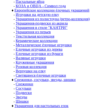
-
Пасхальные яйца
-
КОЗА и ОВЦА - Символ года
♦
Европейские коллекции ёлочных украшений
-
Игрушки на детскую елку
-
Украшения из полистоуна (ретро-коллекция)
-
Украшения-подвески из акрила
-
Украшения в стиле "КАНТРИ"
-
Украшения из перьев
-
Текстильная коллекция
-
Керамические коллекции
-
Металлические ёлочные игрушки
-
Елочные игрушки из дерева
-
Елочные игрушки из бумаги
-
Валяные игрушки
-
Кружевные украшения
-
Розовая коллекция
-
Верхушки на елку
-
Светящиеся ёлочные игрушки
♦
Снежинки, сосульки, звезды, шишки
-
Снежинки
-
Сосульки
-
Подвески
-
Звезды
-
Шишки
♦
Украшения для настольных елок