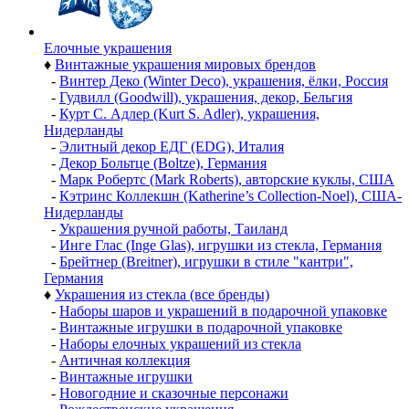
Елочные украшения
♦
Винтажные украшения мировых брендов
-
Винтер Деко (Winter Deco), украшения, ёлки, Россия
-
Гудвилл (Goodwill), украшения, декор, Бельгия
-
Курт С. Адлер (Kurt S. Adler), украшения,
Нидерланды
-
Элитный декор ЕДГ (EDG), Италия
-
Декор Больтце (Boltze), Германия
-
Марк Робертс (Mark Roberts), авторские куклы, США
-
Кэтринс Коллекшн (Katherine’s Collection-Noel), США-
Нидерланды
-
Украшения ручной работы, Таиланд
-
Инге Глас (Inge Glas), игрушки из стекла, Германия
-
Брейтнер (Breitner), игрушки в стиле "кантри",
Германия
♦
Украшения из стекла (все бренды)
-
Наборы шаров и украшений в подарочной упаковке
-
Винтажные игрушки в подарочной упаковке
-
Наборы елочных украшений из стекла
-
Античная коллекция
-
Винтажные игрушки
-
Новогодние и сказочные персонажи