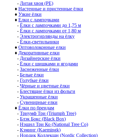
-
Литая хвоя (РЕ)
♦
Настенные и пристенные ёлки
♦
Узкие ёлки
♦
Елки с лампочками
-
Ёлки с лампочками до 1,75 м
-
Ёлки с лампочками от 1,80 м
-
Электрогирлянды на ёлку
-
Ёлки-светильники
♦
Оптоволоконные елки
♦
Декоративные елки
-
Дизайнерские ёлки
-
Ёлки с шишками и ягодами
-
Заснеженные ёлки
-
Белые ёлки
-
Голубые ёлки
-
Чёрные и цветные ёлки
-
Блестящие ёлки из фольги
-
Украшенные ёлки
-
Сувенирные елки
♦
Ёлки по брендам
-
Триумф Три (Triumph Tree)
-
Блэк Бокс (Black Box)
-
Нэшнл Три Ко (National Tree Co)
-
Кэминг (Kaemingk)
-
Нордик Коллекшн (Nordic Collection)