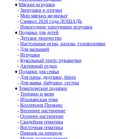
♦
Мягкие игрушки
-
Зверушки и птички
-
Мир мягких медвежат
-
Символ 2026 года ЛОШАДЬ
-
Новогодние танцующие игрушки
♦
Подарки для детей
-
Детское творчество
-
Настольные игры, паззлы, головоломки
-
Для малышей
-
Игрушки
-
Кукольный театр: рукавички
-
Активный отдых
♦
Подарки для семьи
-
Для папы, дедушки, брата
-
Для мамы, бабушки, сестры
♦
Тематические подарки
-
Тропики и море
-
Итальянская тема
-
Коллекция Прованс
-
Весеннее настроение
-
Осеннее настроение
-
Свадебная тематика
-
Восточная тематика
-
Пикник на природе
-
Моряк путешественик