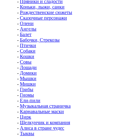
-
Пряники и сладости
-
Коньки, лыжи, санки
-
Рождественские сюжеты
-
Сказочные персонажи
-
Олени
-
Ангелы
-
Балет
-
Бабочки, Стрекозы
-
Птички
-
Собаки
-
Кошки
-
Совы
-
Лошади
-
Домики
-
Мышки
-
Мишки
-
Грибы
-
Гномы
-
Ели-пили
-
Музыкальная страничка
-
Карнавальные маски
-
Цирк
-
Щелкунчик и компания
-
Алиса в стране чудес
-
Тыквы