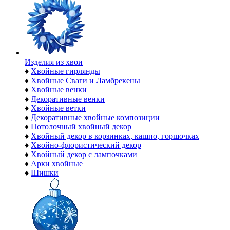
Изделия из хвои
♦
Хвойные гирлянды
♦
Хвойные Сваги и Ламбрекены
♦
Хвойные венки
♦
Декоративные венки
♦
Хвойные ветки
♦
Декоративные хвойные композиции
♦
Потолочный хвойный декор
♦
Хвойный декор в корзинках, кашпо, горшочках
♦
Хвойно-флористический декор
♦
Хвойный декор с лампочками
♦
Арки хвойные
♦
Шишки