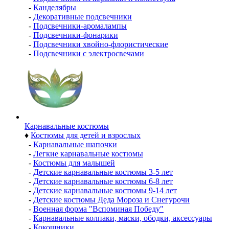
-
Канделябры
-
Декоративные подсвечники
-
Подсвечники-аромалампы
-
Подсвечники-фонарики
-
Подсвечники хвойно-флористические
-
Подсвечники с электросвечами
Карнавальные костюмы
♦
Костюмы для детей и взрослых
-
Карнавальные шапочки
-
Легкие карнавальные костюмы
-
Костюмы для малышей
-
Детские карнавальные костюмы 3-5 лет
-
Детские карнавальные костюмы 6-8 лет
-
Детские карнавальные костюмы 9-14 лет
-
Детские костюмы Деда Мороза и Снегурочи
-
Военная форма "Вспоминая Победу"
-
Карнавальные колпаки, маски, ободки, аксессуары
-
Кокошники