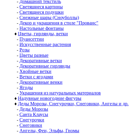
-
Домашний текстиль
-
Светящиеся картины
-
Светящиеся подушки
-
Снежные шары (Сноуболлы)
-
Декор и украшения в стиле "Прованс"
-
Настольные фонтаны
♦
Цветы, гирлянды, ветки
-
Пуансеттии
-
Искусственные растения
-
Розы
-
Цветы разные
-
Декоративные ветки
-
Декоративные гирлянды
-
Хвойные ветки
-
Ветки с ягодами
-
Декоративные венки
-
Ягоды
-
Украшения из натуральных материалов
♦
Надувные новогодние фигуры
♦
Деды Морозы, Снегурочки, Снеговики, Ангелы и др.
-
Деды Морозы
-
Санта Клаусы
-
Снегурочки
-
Снеговики
-
Ангелы, Феи, Эльфы, Гномы