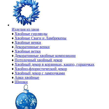
Изделия из хвои
♦
Хвойные гирлянды
♦
Хвойные Сваги и Ламбрекены
♦
Хвойные венки
♦
Декоративные венки
♦
Хвойные ветки
♦
Декоративные хвойные композиции
♦
Потолочный хвойный декор
♦
Хвойный декор в корзинках, кашпо, горшочках
♦
Хвойно-флористический декор
♦
Хвойный декор с лампочками
♦
Арки хвойные
♦
Шишки