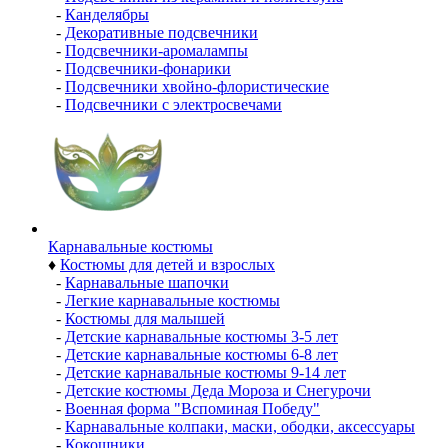
-
Канделябры
-
Декоративные подсвечники
-
Подсвечники-аромалампы
-
Подсвечники-фонарики
-
Подсвечники хвойно-флористические
-
Подсвечники с электросвечами
Карнавальные костюмы
♦
Костюмы для детей и взрослых
-
Карнавальные шапочки
-
Легкие карнавальные костюмы
-
Костюмы для малышей
-
Детские карнавальные костюмы 3-5 лет
-
Детские карнавальные костюмы 6-8 лет
-
Детские карнавальные костюмы 9-14 лет
-
Детские костюмы Деда Мороза и Снегурочи
-
Военная форма "Вспоминая Победу"
-
Карнавальные колпаки, маски, ободки, аксессуары
-
Кокошники