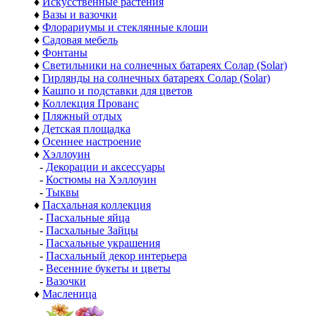
♦
Искусственные растения
♦
Вазы и вазочки
♦
Флорариумы и стеклянные клоши
♦
Садовая мебель
♦
Фонтаны
♦
Светильники на солнечных батареях Солар (Solar)
♦
Гирлянды на солнечных батареях Солар (Solar)
♦
Кашпо и подставки для цветов
♦
Коллекция Прованс
♦
Пляжный отдых
♦
Детская площадка
♦
Осеннее настроение
♦
Хэллоуин
-
Декорации и аксессуары
-
Костюмы на Хэллоуин
-
Тыквы
♦
Пасхальная коллекция
-
Пасхальные яйца
-
Пасхальные Зайцы
-
Пасхальные украшения
-
Пасхальный декор интерьера
-
Весенние букеты и цветы
-
Вазочки
♦
Масленица