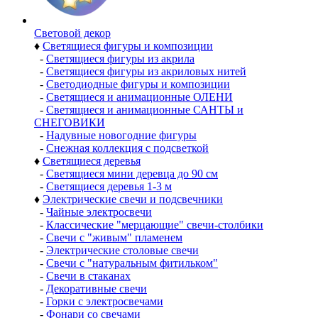
Световой декор
♦
Светящиеся фигуры и композиции
-
Светящиеся фигуры из акрила
-
Светящиеся фигуры из акриловых нитей
-
Светодиодные фигуры и композиции
-
Светящиеся и анимационные ОЛЕНИ
-
Светящиеся и анимационные САНТЫ и
СНЕГОВИКИ
-
Надувные новогодние фигуры
-
Снежная коллекция с подсветкой
♦
Светящиеся деревья
-
Светящиеся мини деревца до 90 см
-
Светящиеся деревья 1-3 м
♦
Электрические свечи и подсвечники
-
Чайные электросвечи
-
Классические "мерцающие" свечи-столбики
-
Свечи с "живым" пламенем
-
Электрические столовые свечи
-
Свечи с "натуральным фитильком"
-
Свечи в стаканах
-
Декоративные свечи
-
Горки с электросвечами
-
Фонари со свечами