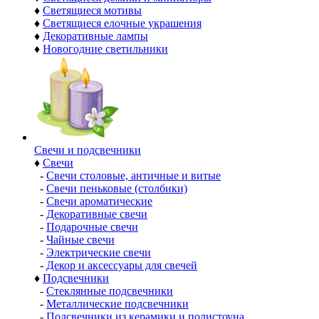
♦
Светящиеся мотивы
♦
Светящиеся елочные украшения
♦
Декоративные лампы
♦
Новогодние светильники
Свечи и подсвечники
♦
Свечи
-
Свечи столовые, античные и витые
-
Свечи пеньковые (столбики)
-
Свечи ароматические
-
Декоративные свечи
-
Подарочные свечи
-
Чайные свечи
-
Электрические свечи
-
Декор и аксессуары для свечей
♦
Подсвечники
-
Стеклянные подсвечники
-
Металлические подсвечники
-
Подсвечники из керамики и полистоуна