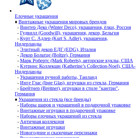
Елочные украшения
♦
Винтажные украшения мировых брендов
-
Винтер Деко (Winter Deco), украшения, ёлки, Россия
-
Гудвилл (Goodwill), украшения, декор, Бельгия
-
Курт С. Адлер (Kurt S. Adler), украшения,
Нидерланды
-
Элитный декор ЕДГ (EDG), Италия
-
Декор Больтце (Boltze), Германия
-
Марк Робертс (Mark Roberts), авторские куклы, США
-
Кэтринс Коллекшн (Katherine’s Collection-Noel), США-
Нидерланды
-
Украшения ручной работы, Таиланд
-
Инге Глас (Inge Glas), игрушки из стекла, Германия
-
Брейтнер (Breitner), игрушки в стиле "кантри",
Германия
♦
Украшения из стекла (все бренды)
-
Наборы шаров и украшений в подарочной упаковке
-
Винтажные игрушки в подарочной упаковке
-
Наборы елочных украшений из стекла
-
Античная коллекция
-
Винтажные игрушки
-
Новогодние и сказочные персонажи