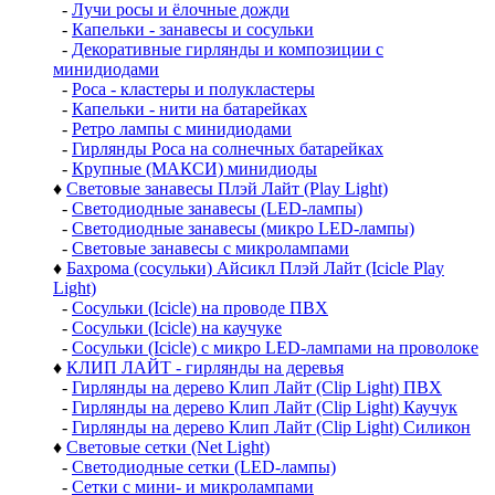
-
Лучи росы и ёлочные дожди
-
Капельки - занавесы и сосульки
-
Декоративные гирлянды и композиции с
минидиодами
-
Роса - кластеры и полукластеры
-
Капельки - нити на батарейках
-
Ретро лампы с минидиодами
-
Гирлянды Роса на солнечных батарейках
-
Крупные (МАКСИ) минидиоды
♦
Световые занавесы Плэй Лайт (Play Light)
-
Светодиодные занавесы (LED-лампы)
-
Светодиодные занавесы (микро LED-лампы)
-
Световые занавесы с микролампами
♦
Бахрома (сосульки) Айсикл Плэй Лайт (Icicle Play
Light)
-
Сосульки (Icicle) на проводе ПВХ
-
Сосульки (Icicle) на каучуке
-
Сосульки (Icicle) с микро LED-лампами на проволоке
♦
КЛИП ЛАЙТ - гирлянды на деревья
-
Гирлянды на дерево Клип Лайт (Clip Light) ПВХ
-
Гирлянды на дерево Клип Лайт (Clip Light) Каучук
-
Гирлянды на дерево Клип Лайт (Clip Light) Силикон
♦
Световые сетки (Net Light)
-
Светодиодные сетки (LED-лампы)
-
Сетки с мини- и микролампами