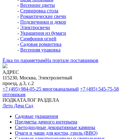
-
Весенние цветы
-
Сервировка стола
-
Романтические свечи
-
Подсвечники и декор
-
Электросвечи
-
Украшения из бумаги
-
Симфония огней
-
Садовая романтика
-
Весенняя упаковка
Ёлка по параметрам
На портале поставщиков
АДРЕС
115230, Москва, Электролитный
проезд, д.3, с.2
+7 (495) 984-05-25
многоканальный
+7 (495) 545-75-58
оптовикам
ПОДКАТАЛОГ РАЗДЕЛА
Лето Дача Сад
Садовые украшения
Предметы дачного интерьера
Светодиодные декоративные камины
Очаги и чаши для костра, гриль (BBQ)
Садовые электрогирлянды и светильники