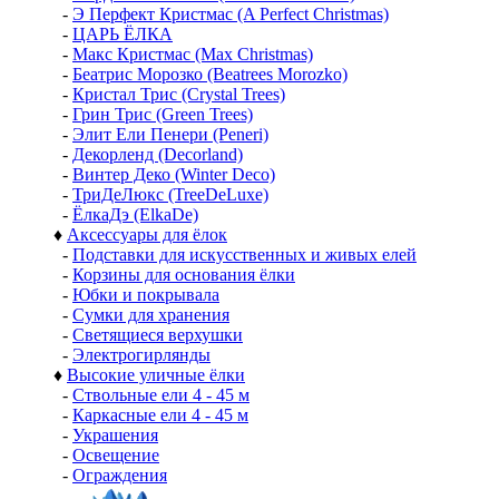
-
Э Перфект Кристмас (A Perfect Christmas)
-
ЦАРЬ ЁЛКА
-
Макс Кристмас (Max Christmas)
-
Беатрис Морозко (Beatrees Morozko)
-
Кристал Трис (Crystal Trees)
-
Грин Трис (Green Trees)
-
Элит Ели Пенери (Peneri)
-
Декорленд (Decorland)
-
Винтер Деко (Winter Deco)
-
ТриДеЛюкс (TreeDeLuxe)
-
ЁлкаДэ (ElkaDe)
♦
Аксессуары для ёлок
-
Подставки для искусственных и живых елей
-
Корзины для основания ёлки
-
Юбки и покрывала
-
Сумки для хранения
-
Светящиеся верхушки
-
Электрогирлянды
♦
Высокие уличные ёлки
-
Ствольные ели 4 - 45 м
-
Каркасные ели 4 - 45 м
-
Украшения
-
Освещение
-
Ограждения