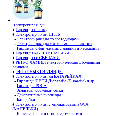
Электро­гирлянды
♦
Гирлянды на елку
♦
Электрогирлянды НИТЬ
-
Электрогирлянды со светодиодами
-
Электрогирлянды с лампами накаливания
-
Гирлянды с фигурными лампами и насадками
♦
Гирлянды МУЛЬТИШАРИКИ
♦
Гирлянды со СВЕЧАМИ
♦
РЕТРО ЛАМПЫ электрогирлянды с большими
лампами
♦
ФИГУРНЫЕ ГИРЛЯНДЫ
♦
Электрогирлянды на БАТАРЕЙКАХ
-
Гирлянды НИТИ Дюравайс (Durawise) и др.
-
Гирлянды РОСА
-
Занавесы, сосульки, сетки
-
Декоративные гирлянды
-
Батарейки
♦
Электрогирлянды с минидиодами РОСА
(КАПЕЛЬКИ)
-
Капельки - нити с адаптером от сети