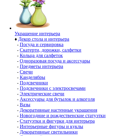
Украшение интерьера
♦
Декор стола и интерьера
-
Посуда и сервировка
-
Скатерти, дорожки, салфетки
-
Кольца для салфеток
-
Одноразовая посуда и аксессуары
-
Предметы интерьера
-
Свечи
-
Канделябры
-
Подсвечники
-
Подсвечники с электросвечами
-
Электрические свечи
-
Аксессуары для бутылок и алкоголя
-
Вазы
-
Декоративные настенные украшения
-
Новогодние и рождественские статуэтки
-
Статуэтки и фигурки для интерьера
-
Интерьерные фигуры и куклы
-
Декоративные светильники