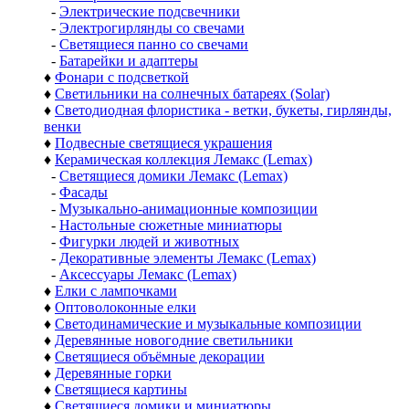
-
Электрические подсвечники
-
Электрогирлянды со свечами
-
Светящиеся панно со свечами
-
Батарейки и адаптеры
♦
Фонари с подсветкой
♦
Светильники на солнечных батареях (Solar)
♦
Светодиодная флористика - ветки, букеты, гирлянды,
венки
♦
Подвесные светящиеся украшения
♦
Керамическая коллекция Лемакс (Lemax)
-
Светящиеся домики Лемакс (Lemax)
-
Фасады
-
Музыкально-анимационные композиции
-
Настольные сюжетные миниатюры
-
Фигурки людей и животных
-
Декоративные элементы Лемакс (Lemax)
-
Аксессуары Лемакс (Lemax)
♦
Елки с лампочками
♦
Оптоволоконные елки
♦
Светодинамические и музыкальные композиции
♦
Деревянные новогодние светильники
♦
Светящиеся объёмные декорации
♦
Деревянные горки
♦
Светящиеся картины
♦
Светящиеся домики и миниатюры