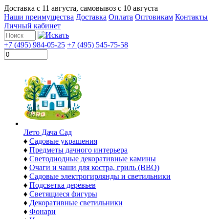
Доставка с
11 августа
, самовывоз с
10 августа
Наши преимущества
Доставка
Оплата
Оптовикам
Контакты
Личный кабинет
+7 (495) 984-05-25
+7 (495) 545-75-58
Лето Дача Сад
♦
Садовые украшения
♦
Предметы дачного интерьера
♦
Светодиодные декоративные камины
♦
Очаги и чаши для костра, гриль (BBQ)
♦
Садовые электрогирлянды и светильники
♦
Подсветка деревьев
♦
Светящиеся фигуры
♦
Декоративные светильники
♦
Фонари