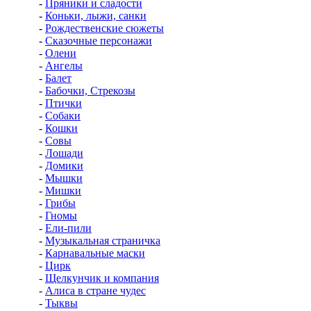
-
Пряники и сладости
-
Коньки, лыжи, санки
-
Рождественские сюжеты
-
Сказочные персонажи
-
Олени
-
Ангелы
-
Балет
-
Бабочки, Стрекозы
-
Птички
-
Собаки
-
Кошки
-
Совы
-
Лошади
-
Домики
-
Мышки
-
Мишки
-
Грибы
-
Гномы
-
Ели-пили
-
Музыкальная страничка
-
Карнавальные маски
-
Цирк
-
Щелкунчик и компания
-
Алиса в стране чудес
-
Тыквы