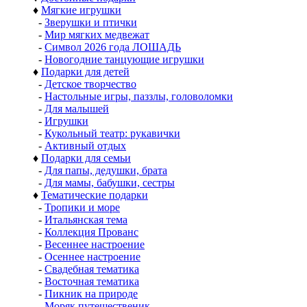
♦
Мягкие игрушки
-
Зверушки и птички
-
Мир мягких медвежат
-
Символ 2026 года ЛОШАДЬ
-
Новогодние танцующие игрушки
♦
Подарки для детей
-
Детское творчество
-
Настольные игры, паззлы, головоломки
-
Для малышей
-
Игрушки
-
Кукольный театр: рукавички
-
Активный отдых
♦
Подарки для семьи
-
Для папы, дедушки, брата
-
Для мамы, бабушки, сестры
♦
Тематические подарки
-
Тропики и море
-
Итальянская тема
-
Коллекция Прованс
-
Весеннее настроение
-
Осеннее настроение
-
Свадебная тематика
-
Восточная тематика
-
Пикник на природе
-
Моряк путешественик