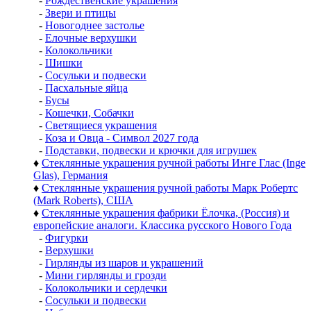
-
Рождественские украшения
-
Звери и птицы
-
Новогоднее застолье
-
Елочные верхушки
-
Колокольчики
-
Шишки
-
Сосульки и подвески
-
Пасхальные яйца
-
Бусы
-
Кошечки, Собачки
-
Светящиеся украшения
-
Коза и Овца - Символ 2027 года
-
Подставки, подвески и крючки для игрушек
♦
Стеклянные украшения ручной работы Инге Глас (Inge
Glas), Германия
♦
Стеклянные украшения ручной работы Марк Робертс
(Mark Roberts), США
♦
Стеклянные украшения фабрики Ёлочка, (Россия) и
европейские аналоги. Классика русского Нового Года
-
Фигурки
-
Верхушки
-
Гирлянды из шаров и украшений
-
Мини гирлянды и грозди
-
Колокольчики и сердечки
-
Сосульки и подвески