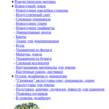
♦
Рождественские мотивы
♦
Новогодний декор
-
Новогодние наклейки-стикеры
-
Искусственный снег
-
Снежные покрывала
-
Новогодние спреи
-
Новогодние трафареты
-
Декоративные ленты
-
Банты
-
Ткани для декорирования
-
Бусы
-
Украшения из фольги
-
Мишура, дождь
-
Украшения из бумаги
-
Снежная коллекция
-
Натуральные материалы для декора
-
Настенные панно, растяжки
♦
Уголок дизайнера и декоратора
-
"Снежные" аксессуары-снег, покрывала, спреи
-
Аксессуары для декора
-
Подставки, крючки, подвески, ёмкости для хранения
-
Упаковка подарков
-
В помощь дизайнеру