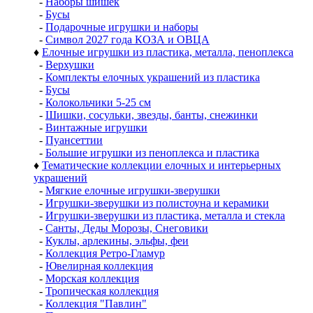
-
Наборы шишек
-
Бусы
-
Подарочные игрушки и наборы
-
Символ 2027 года КОЗА и ОВЦА
♦
Елочные игрушки из пластика, металла, пеноплекса
-
Верхушки
-
Комплекты елочных украшений из пластика
-
Бусы
-
Колокольчики 5-25 см
-
Шишки, сосульки, звезды, банты, снежинки
-
Винтажные игрушки
-
Пуансеттии
-
Большие игрушки из пеноплекса и пластика
♦
Тематические коллекции елочных и интерьерных
украшений
-
Мягкие елочные игрушки-зверушки
-
Игрушки-зверушки из полистоуна и керамики
-
Игрушки-зверушки из пластика, металла и стекла
-
Санты, Деды Морозы, Снеговики
-
Куклы, арлекины, эльфы, феи
-
Коллекция Ретро-Гламур
-
Ювелирная коллекция
-
Морская коллекция
-
Тропическая коллекция
-
Коллекция "Павлин"