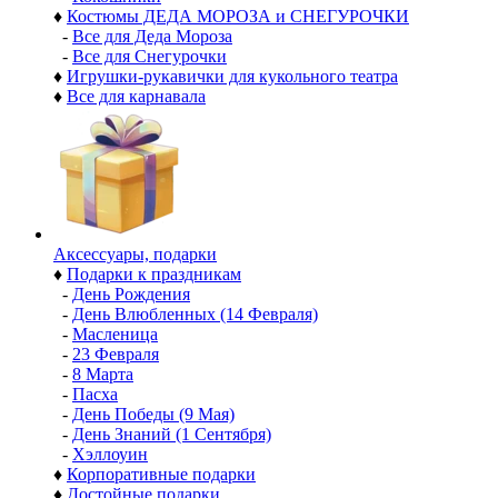
♦
Костюмы ДЕДА МОРОЗА и СНЕГУРОЧКИ
-
Все для Деда Мороза
-
Все для Снегурочки
♦
Игрушки-рукавички для кукольного театра
♦
Все для карнавала
Аксессуары, подарки
♦
Подарки к праздникам
-
День Рождения
-
День Влюбленных (14 Февраля)
-
Масленица
-
23 Февраля
-
8 Марта
-
Пасха
-
День Победы (9 Мая)
-
День Знаний (1 Сентября)
-
Хэллоуин
♦
Корпоративные подарки
♦
Достойные подарки