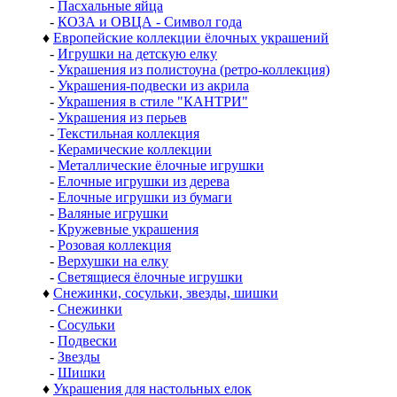
-
Пасхальные яйца
-
КОЗА и ОВЦА - Символ года
♦
Европейские коллекции ёлочных украшений
-
Игрушки на детскую елку
-
Украшения из полистоуна (ретро-коллекция)
-
Украшения-подвески из акрила
-
Украшения в стиле "КАНТРИ"
-
Украшения из перьев
-
Текстильная коллекция
-
Керамические коллекции
-
Металлические ёлочные игрушки
-
Елочные игрушки из дерева
-
Елочные игрушки из бумаги
-
Валяные игрушки
-
Кружевные украшения
-
Розовая коллекция
-
Верхушки на елку
-
Светящиеся ёлочные игрушки
♦
Снежинки, сосульки, звезды, шишки
-
Снежинки
-
Сосульки
-
Подвески
-
Звезды
-
Шишки
♦
Украшения для настольных елок