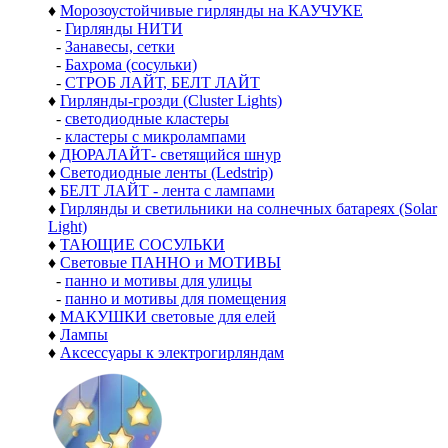
♦
Морозоустойчивые гирлянды на КАУЧУКЕ
-
Гирлянды НИТИ
-
Занавесы, сетки
-
Бахрома (сосульки)
-
СТРОБ ЛАЙТ, БЕЛТ ЛАЙТ
♦
Гирлянды-грозди (Cluster Lights)
-
светодиодные кластеры
-
кластеры с микролампами
♦
ДЮРАЛАЙТ- светящийся шнур
♦
Светодиодные ленты (Ledstrip)
♦
БЕЛТ ЛАЙТ - лента с лампами
♦
Гирлянды и светильники на солнечных батареях (Solar
Light)
♦
ТАЮЩИЕ СОСУЛЬКИ
♦
Световые ПАННО и МОТИВЫ
-
панно и мотивы для улицы
-
панно и мотивы для помещения
♦
МАКУШКИ световые для елей
♦
Лампы
♦
Аксессуары к электрогирляндам