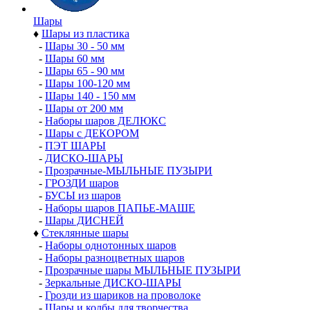
Шары
♦
Шары из пластика
-
Шары 30 - 50 мм
-
Шары 60 мм
-
Шары 65 - 90 мм
-
Шары 100-120 мм
-
Шары 140 - 150 мм
-
Шары от 200 мм
-
Наборы шаров ДЕЛЮКС
-
Шары с ДЕКОРОМ
-
ПЭТ ШАРЫ
-
ДИСКО-ШАРЫ
-
Прозрачные-МЫЛЬНЫЕ ПУЗЫРИ
-
ГРОЗДИ шаров
-
БУСЫ из шаров
-
Наборы шаров ПАПЬЕ-МАШЕ
-
Шары ДИСНЕЙ
♦
Стеклянные шары
-
Наборы однотонных шаров
-
Наборы разноцветных шаров
-
Прозрачные шары МЫЛЬНЫЕ ПУЗЫРИ
-
Зеркальные ДИСКО-ШАРЫ
-
Грозди из шариков на проволоке
-
Шары и колбы для творчества