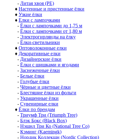
-
Литая хвоя (РЕ)
♦
Настенные и пристенные ёлки
♦
Узкие ёлки
♦
Елки с лампочками
-
Ёлки с лампочками до 1,75 м
-
Ёлки с лампочками от 1,80 м
-
Электрогирлянды на ёлку
-
Ёлки-светильники
♦
Оптоволоконные елки
♦
Декоративные елки
-
Дизайнерские ёлки
-
Ёлки с шишками и ягодами
-
Заснеженные ёлки
-
Белые ёлки
-
Голубые ёлки
-
Чёрные и цветные ёлки
-
Блестящие ёлки из фольги
-
Украшенные ёлки
-
Сувенирные елки
♦
Ёлки по брендам
-
Триумф Три (Triumph Tree)
-
Блэк Бокс (Black Box)
-
Нэшнл Три Ко (National Tree Co)
-
Кэминг (Kaemingk)
-
Нордик Коллекшн (Nordic Collection)