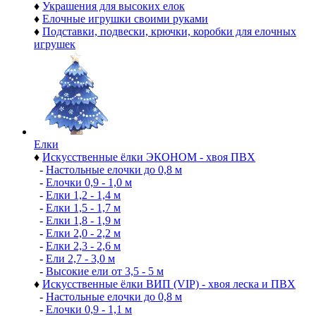
♦
Украшения для высоких елок
♦
Елочные игрушки своими руками
♦
Подставки, подвески, крючки, коробки для елочных
игрушек
Елки
♦
Искусственные ёлки ЭКОНОМ - хвоя ПВХ
-
Настольные елочки до 0,8 м
-
Елочки 0,9 - 1,0 м
-
Елки 1,2 - 1,4 м
-
Елки 1,5 - 1,7 м
-
Елки 1,8 - 1,9 м
-
Елки 2,0 - 2,2 м
-
Елки 2,3 - 2,6 м
-
Ели 2,7 - 3,0 м
-
Высокие ели от 3,5 - 5 м
♦
Искусственные ёлки ВИП (VIP) - хвоя леска и ПВХ
-
Настольные елочки до 0,8 м
-
Елочки 0,9 - 1,1 м