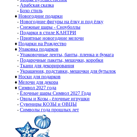
-
Арабская сказка
-
Бохо стиль
♦
Новогодние подарки
-
Новогодние фигуры на ёлку и под ёлку
-
Снежные шары - Сноуболлы
-
Подарки в стиле КАНТРИ
-
Приятные новогодние мелочи
♦
Подарки на Рождество
♦
Упаковка подарков
-
Упаковочные ленты, банты, пленка и бумага
-
Подарочные пакеты, мешочки, коробки
-
Ткани для декорирования
-
Украшения, подставки, мешочки для бутылок
♦
Носки для подарков
♦
Мелочи для декора
♦
Символ 2027 года
-
Ёлочные шары Символ 2027 Года
-
Овцы и Козы - ёлочные игрушки
-
Сувениры КОЗЫ и ОВЦЫ
-
Символы года прошлых лет