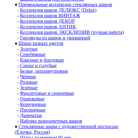
♦
Премиальные коллекции стеклянных шаров
-
Коллекция шаров ДЕЛЮКС (Delux)
-
Коллекция шаров ВИНТАЖ
-
Коллекция шаров ДЕКОР
-
Коллекция шаров АНТИК
-
Коллекция шаров ЭКСКЛЮЗИВ (ручная работа)
-
Гирлянды из шаров и украшений
♦
Шары разных цветов
-
Золотые
-
Серебряные
-
Красные и бордовые
-
Синие и голубые
-
Белые, перламутровые
-
Черные
-
Розовые
-
Зелёные
-
Фиолетовые и сиреневые
-
Оранжевые
-
Коричневые
-
Прозрачные
-
Дымчатые
-
Наборы разноцветных шаров
♦
Стеклянные шары с художественной росписью
(Ёлочка, Россия)
-
Шары диаметром 95 мм