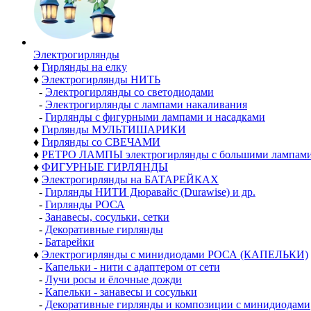
Электро­гирлянды
♦
Гирлянды на елку
♦
Электрогирлянды НИТЬ
-
Электрогирлянды со светодиодами
-
Электрогирлянды с лампами накаливания
-
Гирлянды с фигурными лампами и насадками
♦
Гирлянды МУЛЬТИШАРИКИ
♦
Гирлянды со СВЕЧАМИ
♦
РЕТРО ЛАМПЫ электрогирлянды с большими лампам
♦
ФИГУРНЫЕ ГИРЛЯНДЫ
♦
Электрогирлянды на БАТАРЕЙКАХ
-
Гирлянды НИТИ Дюравайс (Durawise) и др.
-
Гирлянды РОСА
-
Занавесы, сосульки, сетки
-
Декоративные гирлянды
-
Батарейки
♦
Электрогирлянды с минидиодами РОСА (КАПЕЛЬКИ)
-
Капельки - нити с адаптером от сети
-
Лучи росы и ёлочные дожди
-
Капельки - занавесы и сосульки
-
Декоративные гирлянды и композиции с минидиодами