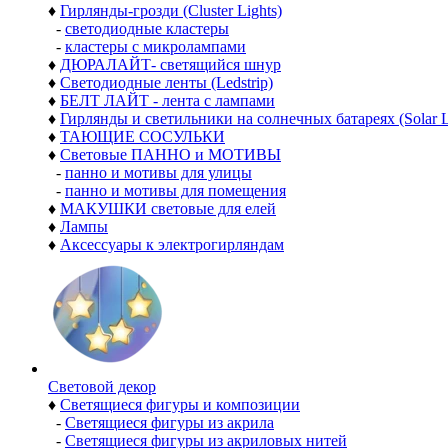
♦
Гирлянды-грозди (Cluster Lights)
-
светодиодные кластеры
-
кластеры с микролампами
♦
ДЮРАЛАЙТ- светящийся шнур
♦
Светодиодные ленты (Ledstrip)
♦
БЕЛТ ЛАЙТ - лента с лампами
♦
Гирлянды и светильники на солнечных батареях (Solar L
♦
ТАЮЩИЕ СОСУЛЬКИ
♦
Световые ПАННО и МОТИВЫ
-
панно и мотивы для улицы
-
панно и мотивы для помещения
♦
МАКУШКИ световые для елей
♦
Лампы
♦
Аксессуары к электрогирляндам
Световой декор
♦
Светящиеся фигуры и композиции
-
Светящиеся фигуры из акрила
-
Светящиеся фигуры из акриловых нитей