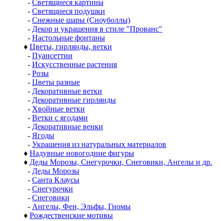
-
Светящиеся картины
-
Светящиеся подушки
-
Снежные шары (Сноуболлы)
-
Декор и украшения в стиле "Прованс"
-
Настольные фонтаны
♦
Цветы, гирлянды, ветки
-
Пуансеттии
-
Искусственные растения
-
Розы
-
Цветы разные
-
Декоративные ветки
-
Декоративные гирлянды
-
Хвойные ветки
-
Ветки с ягодами
-
Декоративные венки
-
Ягоды
-
Украшения из натуральных материалов
♦
Надувные новогодние фигуры
♦
Деды Морозы, Снегурочки, Снеговики, Ангелы и др.
-
Деды Морозы
-
Санта Клаусы
-
Снегурочки
-
Снеговики
-
Ангелы, Феи, Эльфы, Гномы
♦
Рождественские мотивы