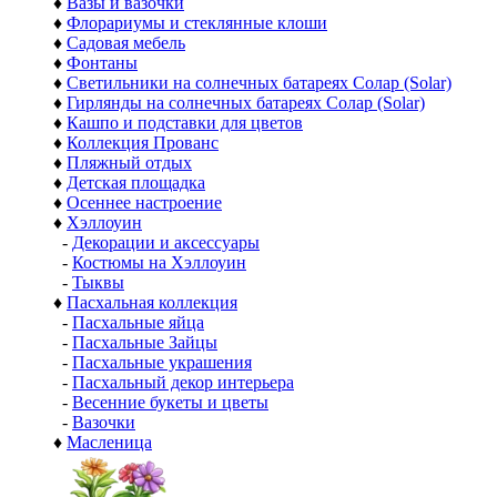
♦
Вазы и вазочки
♦
Флорариумы и стеклянные клоши
♦
Садовая мебель
♦
Фонтаны
♦
Светильники на солнечных батареях Солар (Solar)
♦
Гирлянды на солнечных батареях Солар (Solar)
♦
Кашпо и подставки для цветов
♦
Коллекция Прованс
♦
Пляжный отдых
♦
Детская площадка
♦
Осеннее настроение
♦
Хэллоуин
-
Декорации и аксессуары
-
Костюмы на Хэллоуин
-
Тыквы
♦
Пасхальная коллекция
-
Пасхальные яйца
-
Пасхальные Зайцы
-
Пасхальные украшения
-
Пасхальный декор интерьера
-
Весенние букеты и цветы
-
Вазочки
♦
Масленица