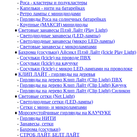
-
Роса - кластеры и полукластеры
-
Капельки - нити на батарейках
-
Ретро лампы с минидиодами
-
Гирлянды Роса на солнечных батарейках
-
Крупные (МАКСИ) минидиоды
♦
Световые занавесы Плэй Лайт (Play Light)
-
Светодиодные занавесы (LED-лампы)
-
Светодиодные занавесы (микро LED-лампы)
-
Световые занавесы с микролампами
♦
Бахрома (сосульки) Айсикл Плэй Лайт (Icicle Play Light)
-
Сосульки (Icicle) на проводе ПВХ
-
Сосульки (Icicle) на каучуке
-
Сосульки (Icicle) с микро LED-лампами на проволоке
♦
КЛИП ЛАЙТ - гирлянды на деревья
-
Гирлянды на дерево Клип Лайт (Clip Light) ПВХ
-
Гирлянды на дерево Клип Лайт (Clip Light) Каучук
-
Гирлянды на дерево Клип Лайт (Clip Light) Силикон
♦
Световые сетки (Net Light)
-
Светодиодные сетки (LED-лампы)
-
Сетки с мини- и микролампами
♦
Морозоустойчивые гирлянды на КАУЧУКЕ
-
Гирлянды НИТИ
-
Занавесы, сетки
-
Бахрома (сосульки)
-
СТРОБ ЛАЙТ, БЕЛТ ЛАЙТ