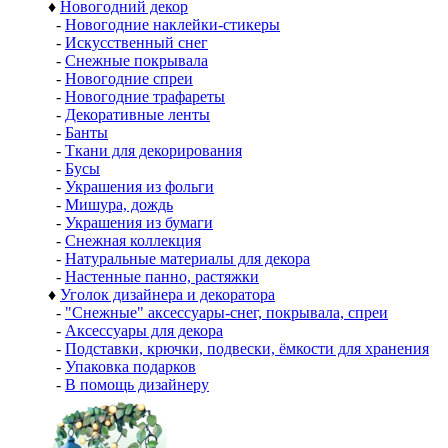
♦
Новогодний декор
-
Новогодние наклейки-стикеры
-
Искусственный снег
-
Снежные покрывала
-
Новогодние спреи
-
Новогодние трафареты
-
Декоративные ленты
-
Банты
-
Ткани для декорирования
-
Бусы
-
Украшения из фольги
-
Мишура, дождь
-
Украшения из бумаги
-
Снежная коллекция
-
Натуральные материалы для декора
-
Настенные панно, растяжки
♦
Уголок дизайнера и декоратора
-
"Снежные" аксессуары-снег, покрывала, спреи
-
Аксессуары для декора
-
Подставки, крючки, подвески, ёмкости для хранения
-
Упаковка подарков
-
В помощь дизайнеру