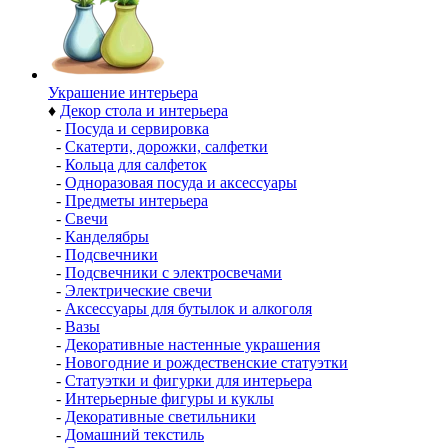
Украшение интерьера
♦
Декор стола и интерьера
-
Посуда и сервировка
-
Скатерти, дорожки, салфетки
-
Кольца для салфеток
-
Одноразовая посуда и аксессуары
-
Предметы интерьера
-
Свечи
-
Канделябры
-
Подсвечники
-
Подсвечники с электросвечами
-
Электрические свечи
-
Аксессуары для бутылок и алкоголя
-
Вазы
-
Декоративные настенные украшения
-
Новогодние и рождественские статуэтки
-
Статуэтки и фигурки для интерьера
-
Интерьерные фигуры и куклы
-
Декоративные светильники
-
Домашний текстиль