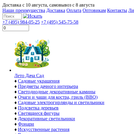
Доставка с
10 августа
, самовывоз с
8 августа
Наши преимущества
Доставка
Оплата
Оптовикам
Контакты
Ли
+7 (495) 984-05-25
+7 (495) 545-75-58
Лето Дача Сад
♦
Садовые украшения
♦
Предметы дачного интерьера
♦
Светодиодные декоративные камины
♦
Очаги и чаши для костра, гриль (BBQ)
♦
Садовые электрогирлянды и светильники
♦
Подсветка деревьев
♦
Светящиеся фигуры
♦
Декоративные светильники
♦
Фонари
♦
Искусственные растения