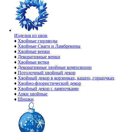
Изделия из хвои
♦
Хвойные гирлянды
♦
Хвойные Сваги и Ламбрекены
♦
Хвойные венки
♦
Декоративные венки
♦
Хвойные ветки
♦
Декоративные хвойные композиции
♦
Потолочный хвойный декор
♦
Хвойный декор в корзинках, кашпо, горшочках
♦
Хвойно-флористический декор
♦
Хвойный декор с лампочками
♦
Арки хвойные
♦
Шишки