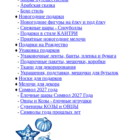
-
Арабская сказка
-
Бохо стиль
♦
Новогодние подарки
-
Новогодние фигуры на ёлку и под ёлку
-
Снежные шары - Сноуболлы
-
Подарки в стиле КАНТРИ
-
Приятные новогодние мелочи
♦
Подарки на Рождество
♦
Упаковка подарков
-
Упаковочные ленты, банты, пленка и бумага
-
Подарочные пакеты, мешочки, коробки
-
Ткани для декорирования
-
Украшения, подставки, мешочки для бутылок
♦
Носки для подарков
♦
Мелочи для декора
♦
Символ 2027 года
-
Ёлочные шары Символ 2027 Года
-
Овцы и Козы - ёлочные игрушки
-
Сувениры КОЗЫ и ОВЦЫ
-
Символы года прошлых лет