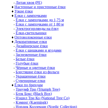
-
Литая хвоя (РЕ)
♦
Настенные и пристенные ёлки
♦
Узкие ёлки
♦
Елки с лампочками
-
Ёлки с лампочками до 1,75 м
-
Ёлки с лампочками от 1,80 м
-
Электрогирлянды на ёлку
-
Ёлки-светильники
♦
Оптоволоконные елки
♦
Декоративные елки
-
Дизайнерские ёлки
-
Ёлки с шишками и ягодами
-
Заснеженные ёлки
-
Белые ёлки
-
Голубые ёлки
-
Чёрные и цветные ёлки
-
Блестящие ёлки из фольги
-
Украшенные ёлки
-
Сувенирные елки
♦
Ёлки по брендам
-
Триумф Три (Triumph Tree)
-
Блэк Бокс (Black Box)
-
Нэшнл Три Ко (National Tree Co)
-
Кэминг (Kaemingk)
-
Нордик Коллекшн (Nordic Collection)