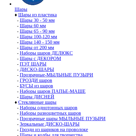
Шары
♦
Шары из пластика
-
Шары 30 - 50 мм
-
Шары 60 мм
-
Шары 65 - 90 мм
-
Шары 100-120 мм
-
Шары 140 - 150 мм
-
Шары от 200 мм
-
Наборы шаров ДЕЛЮКС
-
Шары с ДЕКОРОМ
-
ПЭТ ШАРЫ
-
ДИСКО-ШАРЫ
-
Прозрачные-МЫЛЬНЫЕ ПУЗЫРИ
-
ГРОЗДИ шаров
-
БУСЫ из шаров
-
Наборы шаров ПАПЬЕ-МАШЕ
-
Шары ДИСНЕЙ
♦
Стеклянные шары
-
Наборы однотонных шаров
-
Наборы разноцветных шаров
-
Прозрачные шары МЫЛЬНЫЕ ПУЗЫРИ
-
Зеркальные ДИСКО-ШАРЫ
-
Грозди из шариков на проволоке
-
Шары и колбы для творчества