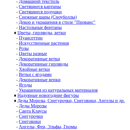
-
Домашний текстиль
-
Светящиеся картины
-
Светящиеся подушки
-
Снежные шары (Сноуболлы)
-
Декор и украшения в стиле "Прованс"
-
Настольные фонтаны
♦
Цветы, гирлянды, ветки
-
Пуансеттии
-
Искусственные растения
-
Розы
-
Цветы разные
-
Декоративные ветки
-
Декоративные гирлянды
-
Хвойные ветки
-
Ветки с ягодами
-
Декоративные венки
-
Ягоды
-
Украшения из натуральных материалов
♦
Надувные новогодние фигуры
♦
Деды Морозы, Снегурочки, Снеговики, Ангелы и др.
-
Деды Морозы
-
Санта Клаусы
-
Снегурочки
-
Снеговики
-
Ангелы, Феи, Эльфы, Гномы