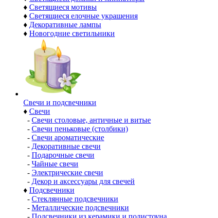
♦
Светящиеся мотивы
♦
Светящиеся елочные украшения
♦
Декоративные лампы
♦
Новогодние светильники
Свечи и подсвечники
♦
Свечи
-
Свечи столовые, античные и витые
-
Свечи пеньковые (столбики)
-
Свечи ароматические
-
Декоративные свечи
-
Подарочные свечи
-
Чайные свечи
-
Электрические свечи
-
Декор и аксессуары для свечей
♦
Подсвечники
-
Стеклянные подсвечники
-
Металлические подсвечники
-
Подсвечники из керамики и полистоуна