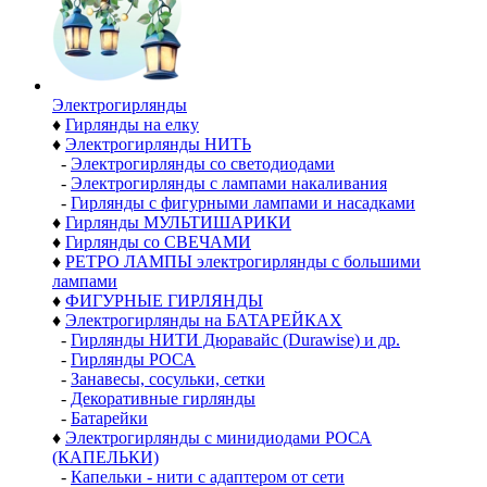
Электро­гирлянды
♦
Гирлянды на елку
♦
Электрогирлянды НИТЬ
-
Электрогирлянды со светодиодами
-
Электрогирлянды с лампами накаливания
-
Гирлянды с фигурными лампами и насадками
♦
Гирлянды МУЛЬТИШАРИКИ
♦
Гирлянды со СВЕЧАМИ
♦
РЕТРО ЛАМПЫ электрогирлянды с большими
лампами
♦
ФИГУРНЫЕ ГИРЛЯНДЫ
♦
Электрогирлянды на БАТАРЕЙКАХ
-
Гирлянды НИТИ Дюравайс (Durawise) и др.
-
Гирлянды РОСА
-
Занавесы, сосульки, сетки
-
Декоративные гирлянды
-
Батарейки
♦
Электрогирлянды с минидиодами РОСА
(КАПЕЛЬКИ)
-
Капельки - нити с адаптером от сети