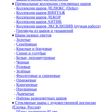
♦
Премиальные коллекции стеклянных шаров
-
Коллекция шаров ДЕЛЮКС (Delux)
-
Коллекция шаров ВИНТАЖ
-
Коллекция шаров ДЕКОР
-
Коллекция шаров АНТИК
-
Коллекция шаров ЭКСКЛЮЗИВ (ручная работа)
-
Гирлянды из шаров и украшений
♦
Шары разных цветов
-
Золотые
-
Серебряные
-
Красные и бордовые
-
Синие и голубые
-
Белые, перламутровые
-
Черные
-
Розовые
-
Зелёные
-
Фиолетовые и сиреневые
-
Оранжевые
-
Коричневые
-
Прозрачные
-
Дымчатые
-
Наборы разноцветных шаров
♦
Стеклянные шары с художественной росписью
(Ёлочка, Россия)
-
Шары диаметром 95 мм