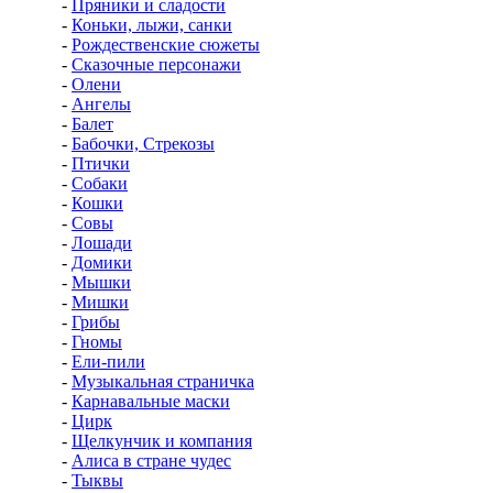
-
Пряники и сладости
-
Коньки, лыжи, санки
-
Рождественские сюжеты
-
Сказочные персонажи
-
Олени
-
Ангелы
-
Балет
-
Бабочки, Стрекозы
-
Птички
-
Собаки
-
Кошки
-
Совы
-
Лошади
-
Домики
-
Мышки
-
Мишки
-
Грибы
-
Гномы
-
Ели-пили
-
Музыкальная страничка
-
Карнавальные маски
-
Цирк
-
Щелкунчик и компания
-
Алиса в стране чудес
-
Тыквы