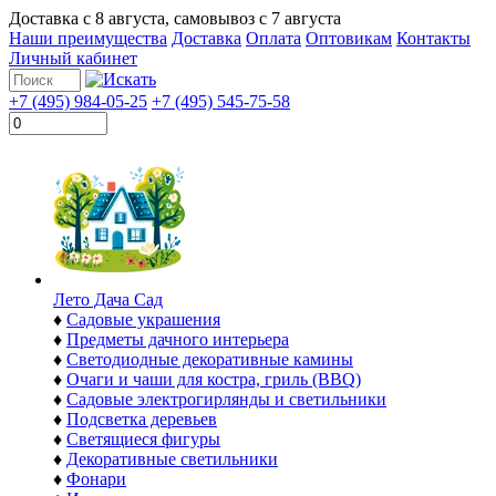
Доставка с
8 августа
, самовывоз с
7 августа
Наши преимущества
Доставка
Оплата
Оптовикам
Контакты
Личный кабинет
+7 (495) 984-05-25
+7 (495) 545-75-58
Лето Дача Сад
♦
Садовые украшения
♦
Предметы дачного интерьера
♦
Светодиодные декоративные камины
♦
Очаги и чаши для костра, гриль (BBQ)
♦
Садовые электрогирлянды и светильники
♦
Подсветка деревьев
♦
Светящиеся фигуры
♦
Декоративные светильники
♦
Фонари