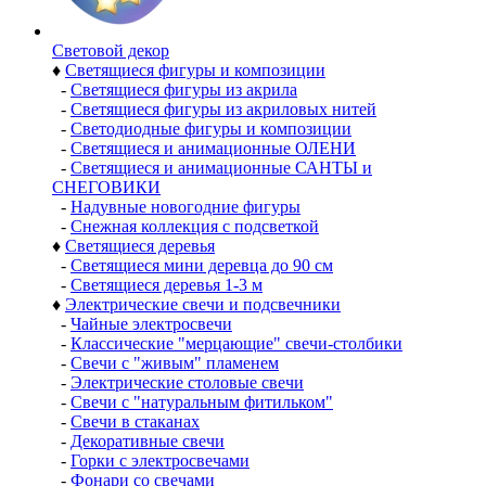
Световой декор
♦
Светящиеся фигуры и композиции
-
Светящиеся фигуры из акрила
-
Светящиеся фигуры из акриловых нитей
-
Светодиодные фигуры и композиции
-
Светящиеся и анимационные ОЛЕНИ
-
Светящиеся и анимационные САНТЫ и
СНЕГОВИКИ
-
Надувные новогодние фигуры
-
Снежная коллекция с подсветкой
♦
Светящиеся деревья
-
Светящиеся мини деревца до 90 см
-
Светящиеся деревья 1-3 м
♦
Электрические свечи и подсвечники
-
Чайные электросвечи
-
Классические "мерцающие" свечи-столбики
-
Свечи с "живым" пламенем
-
Электрические столовые свечи
-
Свечи с "натуральным фитильком"
-
Свечи в стаканах
-
Декоративные свечи
-
Горки с электросвечами
-
Фонари со свечами