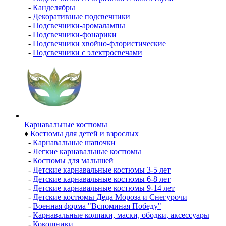
-
Канделябры
-
Декоративные подсвечники
-
Подсвечники-аромалампы
-
Подсвечники-фонарики
-
Подсвечники хвойно-флористические
-
Подсвечники с электросвечами
Карнавальные костюмы
♦
Костюмы для детей и взрослых
-
Карнавальные шапочки
-
Легкие карнавальные костюмы
-
Костюмы для малышей
-
Детские карнавальные костюмы 3-5 лет
-
Детские карнавальные костюмы 6-8 лет
-
Детские карнавальные костюмы 9-14 лет
-
Детские костюмы Деда Мороза и Снегурочи
-
Военная форма "Вспоминая Победу"
-
Карнавальные колпаки, маски, ободки, аксессуары
-
Кокошники