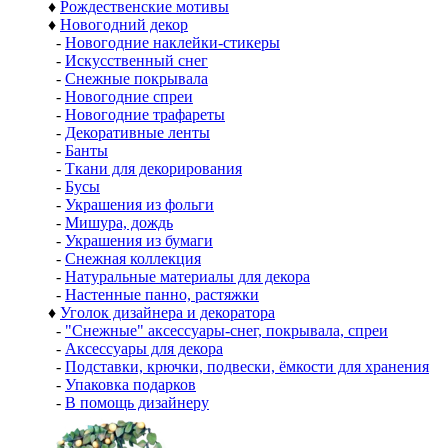
♦
Рождественские мотивы
♦
Новогодний декор
-
Новогодние наклейки-стикеры
-
Искусственный снег
-
Снежные покрывала
-
Новогодние спреи
-
Новогодние трафареты
-
Декоративные ленты
-
Банты
-
Ткани для декорирования
-
Бусы
-
Украшения из фольги
-
Мишура, дождь
-
Украшения из бумаги
-
Снежная коллекция
-
Натуральные материалы для декора
-
Настенные панно, растяжки
♦
Уголок дизайнера и декоратора
-
"Снежные" аксессуары-снег, покрывала, спреи
-
Аксессуары для декора
-
Подставки, крючки, подвески, ёмкости для хранения
-
Упаковка подарков
-
В помощь дизайнеру