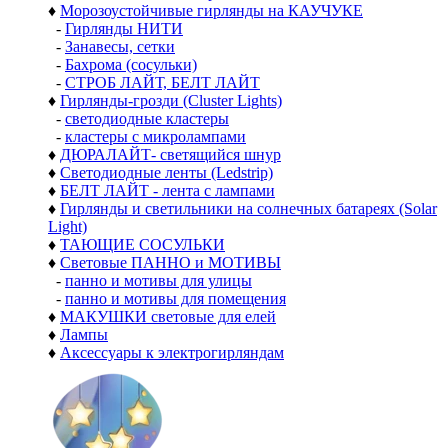
♦
Морозоустойчивые гирлянды на КАУЧУКЕ
-
Гирлянды НИТИ
-
Занавесы, сетки
-
Бахрома (сосульки)
-
СТРОБ ЛАЙТ, БЕЛТ ЛАЙТ
♦
Гирлянды-грозди (Cluster Lights)
-
светодиодные кластеры
-
кластеры с микролампами
♦
ДЮРАЛАЙТ- светящийся шнур
♦
Светодиодные ленты (Ledstrip)
♦
БЕЛТ ЛАЙТ - лента с лампами
♦
Гирлянды и светильники на солнечных батареях (Solar
Light)
♦
ТАЮЩИЕ СОСУЛЬКИ
♦
Световые ПАННО и МОТИВЫ
-
панно и мотивы для улицы
-
панно и мотивы для помещения
♦
МАКУШКИ световые для елей
♦
Лампы
♦
Аксессуары к электрогирляндам