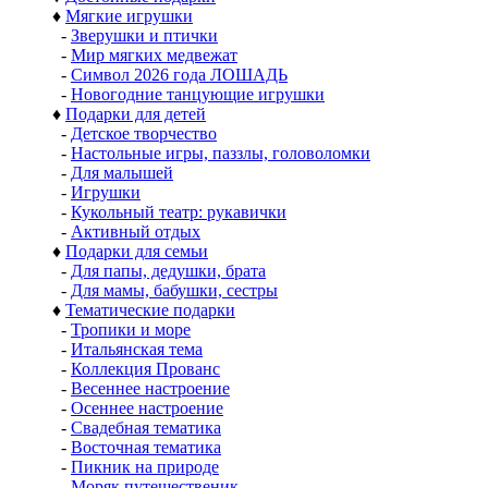
♦
Мягкие игрушки
-
Зверушки и птички
-
Мир мягких медвежат
-
Символ 2026 года ЛОШАДЬ
-
Новогодние танцующие игрушки
♦
Подарки для детей
-
Детское творчество
-
Настольные игры, паззлы, головоломки
-
Для малышей
-
Игрушки
-
Кукольный театр: рукавички
-
Активный отдых
♦
Подарки для семьи
-
Для папы, дедушки, брата
-
Для мамы, бабушки, сестры
♦
Тематические подарки
-
Тропики и море
-
Итальянская тема
-
Коллекция Прованс
-
Весеннее настроение
-
Осеннее настроение
-
Свадебная тематика
-
Восточная тематика
-
Пикник на природе
-
Моряк путешественик