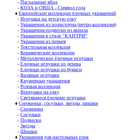
-
Пасхальные яйца
-
КОЗА и ОВЦА - Символ года
♦
Европейские коллекции ёлочных украшений
-
Игрушки на детскую елку
-
Украшения из полистоуна (ретро-коллекция)
-
Украшения-подвески из акрила
-
Украшения в стиле "КАНТРИ"
-
Украшения из перьев
-
Текстильная коллекция
-
Керамические коллекции
-
Металлические ёлочные игрушки
-
Елочные игрушки из дерева
-
Елочные игрушки из бумаги
-
Валяные игрушки
-
Кружевные украшения
-
Розовая коллекция
-
Верхушки на елку
-
Светящиеся ёлочные игрушки
♦
Снежинки, сосульки, звезды, шишки
-
Снежинки
-
Сосульки
-
Подвески
-
Звезды
-
Шишки
♦
Украшения для настольных елок