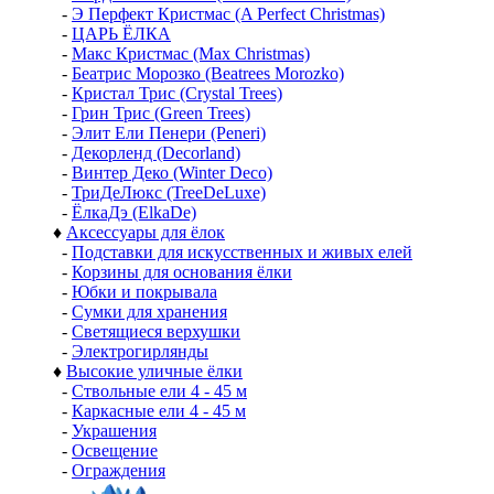
-
Э Перфект Кристмас (A Perfect Christmas)
-
ЦАРЬ ЁЛКА
-
Макс Кристмас (Max Christmas)
-
Беатрис Морозко (Beatrees Morozko)
-
Кристал Трис (Crystal Trees)
-
Грин Трис (Green Trees)
-
Элит Ели Пенери (Peneri)
-
Декорленд (Decorland)
-
Винтер Деко (Winter Deco)
-
ТриДеЛюкс (TreeDeLuxe)
-
ЁлкаДэ (ElkaDe)
♦
Аксессуары для ёлок
-
Подставки для искусственных и живых елей
-
Корзины для основания ёлки
-
Юбки и покрывала
-
Сумки для хранения
-
Светящиеся верхушки
-
Электрогирлянды
♦
Высокие уличные ёлки
-
Ствольные ели 4 - 45 м
-
Каркасные ели 4 - 45 м
-
Украшения
-
Освещение
-
Ограждения