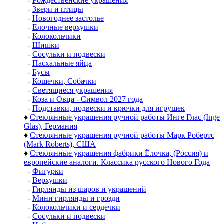
-
Рождественские украшения
-
Звери и птицы
-
Новогоднее застолье
-
Елочные верхушки
-
Колокольчики
-
Шишки
-
Сосульки и подвески
-
Пасхальные яйца
-
Бусы
-
Кошечки, Собачки
-
Светящиеся украшения
-
Коза и Овца - Символ 2027 года
-
Подставки, подвески и крючки для игрушек
♦
Стеклянные украшения ручной работы Инге Глас (Inge
Glas), Германия
♦
Стеклянные украшения ручной работы Марк Робертс
(Mark Roberts), США
♦
Стеклянные украшения фабрики Ёлочка, (Россия) и
европейские аналоги. Классика русского Нового Года
-
Фигурки
-
Верхушки
-
Гирлянды из шаров и украшений
-
Мини гирлянды и грозди
-
Колокольчики и сердечки
-
Сосульки и подвески