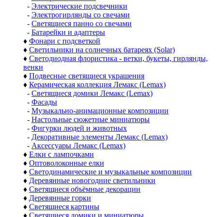
-
Электрические подсвечники
-
Электрогирлянды со свечами
-
Светящиеся панно со свечами
-
Батарейки и адаптеры
♦
Фонари с подсветкой
♦
Светильники на солнечных батареях (Solar)
♦
Светодиодная флористика - ветки, букеты, гирлянды,
венки
♦
Подвесные светящиеся украшения
♦
Керамическая коллекция Лемакс (Lemax)
-
Светящиеся домики Лемакс (Lemax)
-
Фасады
-
Музыкально-анимационные композиции
-
Настольные сюжетные миниатюры
-
Фигурки людей и животных
-
Декоративные элементы Лемакс (Lemax)
-
Аксессуары Лемакс (Lemax)
♦
Елки с лампочками
♦
Оптоволоконные елки
♦
Светодинамические и музыкальные композиции
♦
Деревянные новогодние светильники
♦
Светящиеся объёмные декорации
♦
Деревянные горки
♦
Светящиеся картины
♦
Светящиеся домики и миниатюры