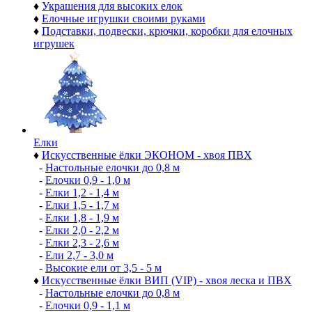
♦
Украшения для высоких елок
♦
Елочные игрушки своими руками
♦
Подставки, подвески, крючки, коробки для елочных
игрушек
Елки
♦
Искусственные ёлки ЭКОНОМ - хвоя ПВХ
-
Настольные елочки до 0,8 м
-
Елочки 0,9 - 1,0 м
-
Елки 1,2 - 1,4 м
-
Елки 1,5 - 1,7 м
-
Елки 1,8 - 1,9 м
-
Елки 2,0 - 2,2 м
-
Елки 2,3 - 2,6 м
-
Ели 2,7 - 3,0 м
-
Высокие ели от 3,5 - 5 м
♦
Искусственные ёлки ВИП (VIP) - хвоя леска и ПВХ
-
Настольные елочки до 0,8 м
-
Елочки 0,9 - 1,1 м