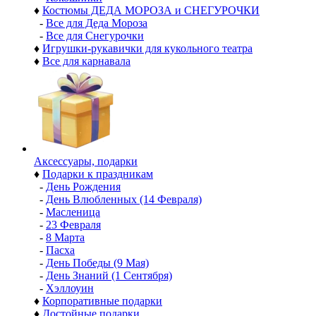
♦
Костюмы ДЕДА МОРОЗА и СНЕГУРОЧКИ
-
Все для Деда Мороза
-
Все для Снегурочки
♦
Игрушки-рукавички для кукольного театра
♦
Все для карнавала
Аксессуары, подарки
♦
Подарки к праздникам
-
День Рождения
-
День Влюбленных (14 Февраля)
-
Масленица
-
23 Февраля
-
8 Марта
-
Пасха
-
День Победы (9 Мая)
-
День Знаний (1 Сентября)
-
Хэллоуин
♦
Корпоративные подарки
♦
Достойные подарки