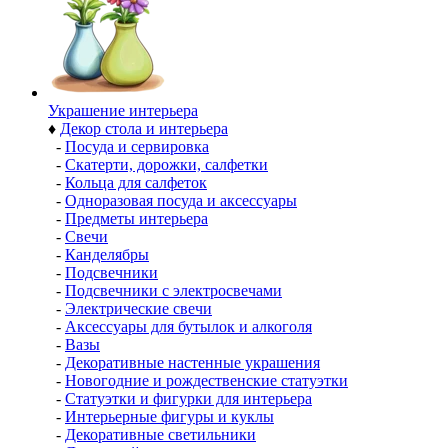
Украшение интерьера
♦
Декор стола и интерьера
-
Посуда и сервировка
-
Скатерти, дорожки, салфетки
-
Кольца для салфеток
-
Одноразовая посуда и аксессуары
-
Предметы интерьера
-
Свечи
-
Канделябры
-
Подсвечники
-
Подсвечники с электросвечами
-
Электрические свечи
-
Аксессуары для бутылок и алкоголя
-
Вазы
-
Декоративные настенные украшения
-
Новогодние и рождественские статуэтки
-
Статуэтки и фигурки для интерьера
-
Интерьерные фигуры и куклы
-
Декоративные светильники