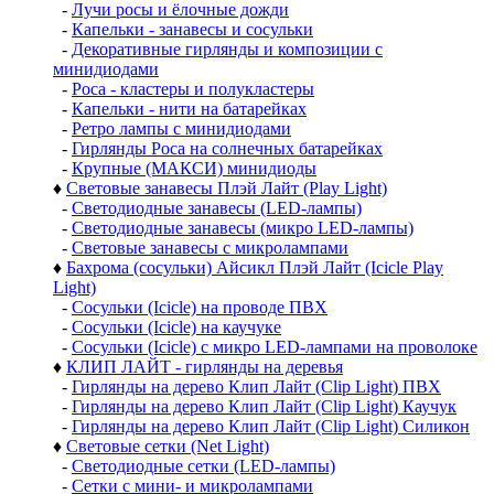
-
Лучи росы и ёлочные дожди
-
Капельки - занавесы и сосульки
-
Декоративные гирлянды и композиции с
минидиодами
-
Роса - кластеры и полукластеры
-
Капельки - нити на батарейках
-
Ретро лампы с минидиодами
-
Гирлянды Роса на солнечных батарейках
-
Крупные (МАКСИ) минидиоды
♦
Световые занавесы Плэй Лайт (Play Light)
-
Светодиодные занавесы (LED-лампы)
-
Светодиодные занавесы (микро LED-лампы)
-
Световые занавесы с микролампами
♦
Бахрома (сосульки) Айсикл Плэй Лайт (Icicle Play
Light)
-
Сосульки (Icicle) на проводе ПВХ
-
Сосульки (Icicle) на каучуке
-
Сосульки (Icicle) с микро LED-лампами на проволоке
♦
КЛИП ЛАЙТ - гирлянды на деревья
-
Гирлянды на дерево Клип Лайт (Clip Light) ПВХ
-
Гирлянды на дерево Клип Лайт (Clip Light) Каучук
-
Гирлянды на дерево Клип Лайт (Clip Light) Силикон
♦
Световые сетки (Net Light)
-
Светодиодные сетки (LED-лампы)
-
Сетки с мини- и микролампами