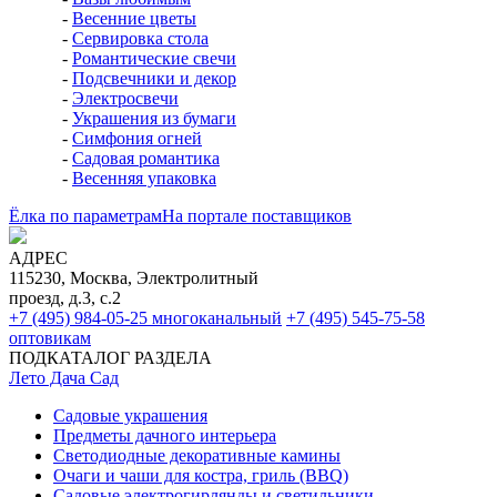
-
Весенние цветы
-
Сервировка стола
-
Романтические свечи
-
Подсвечники и декор
-
Электросвечи
-
Украшения из бумаги
-
Симфония огней
-
Садовая романтика
-
Весенняя упаковка
Ёлка по параметрам
На портале поставщиков
АДРЕС
115230, Москва, Электролитный
проезд, д.3, с.2
+7 (495) 984-05-25
многоканальный
+7 (495) 545-75-58
оптовикам
ПОДКАТАЛОГ РАЗДЕЛА
Лето Дача Сад
Садовые украшения
Предметы дачного интерьера
Светодиодные декоративные камины
Очаги и чаши для костра, гриль (BBQ)
Садовые электрогирлянды и светильники