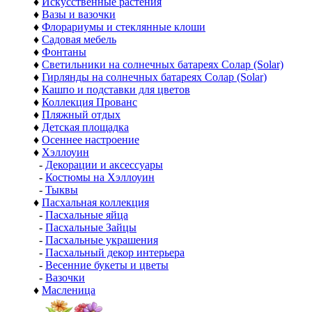
♦
Искусственные растения
♦
Вазы и вазочки
♦
Флорариумы и стеклянные клоши
♦
Садовая мебель
♦
Фонтаны
♦
Светильники на солнечных батареях Солар (Solar)
♦
Гирлянды на солнечных батареях Солар (Solar)
♦
Кашпо и подставки для цветов
♦
Коллекция Прованс
♦
Пляжный отдых
♦
Детская площадка
♦
Осеннее настроение
♦
Хэллоуин
-
Декорации и аксессуары
-
Костюмы на Хэллоуин
-
Тыквы
♦
Пасхальная коллекция
-
Пасхальные яйца
-
Пасхальные Зайцы
-
Пасхальные украшения
-
Пасхальный декор интерьера
-
Весенние букеты и цветы
-
Вазочки
♦
Масленица