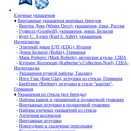
Елочные украшения
♦
Винтажные украшения мировых брендов
-
Винтер Деко (Winter Deco), украшения, ёлки, Россия
-
Гудвилл (Goodwill), украшения, декор, Бельгия
-
Курт С. Адлер (Kurt S. Adler), украшения,
Нидерланды
-
Элитный декор ЕДГ (EDG), Италия
-
Декор Больтце (Boltze), Германия
-
Марк Робертс (Mark Roberts), авторские куклы, США
-
Кэтринс Коллекшн (Katherine’s Collection-Noel), США-
Нидерланды
-
Украшения ручной работы, Таиланд
-
Инге Глас (Inge Glas), игрушки из стекла, Германия
-
Брейтнер (Breitner), игрушки в стиле "кантри",
Германия
♦
Украшения из стекла (все бренды)
-
Наборы шаров и украшений в подарочной упаковке
-
Винтажные игрушки в подарочной упаковке
-
Наборы елочных украшений из стекла
-
Античная коллекция
-
Винтажные игрушки
-
Новогодние и сказочные персонажи