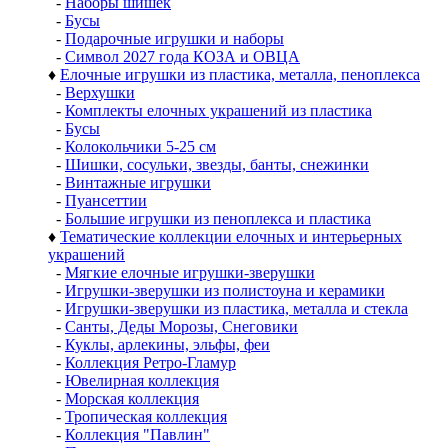
-
Наборы шишек
-
Бусы
-
Подарочные игрушки и наборы
-
Символ 2027 года КОЗА и ОВЦА
♦
Елочные игрушки из пластика, металла, пеноплекса
-
Верхушки
-
Комплекты елочных украшений из пластика
-
Бусы
-
Колокольчики 5-25 см
-
Шишки, сосульки, звезды, банты, снежинки
-
Винтажные игрушки
-
Пуансеттии
-
Большие игрушки из пеноплекса и пластика
♦
Тематические коллекции елочных и интерьерных
украшений
-
Мягкие елочные игрушки-зверушки
-
Игрушки-зверушки из полистоуна и керамики
-
Игрушки-зверушки из пластика, металла и стекла
-
Санты, Деды Морозы, Снеговики
-
Куклы, арлекины, эльфы, феи
-
Коллекция Ретро-Гламур
-
Ювелирная коллекция
-
Морская коллекция
-
Тропическая коллекция
-
Коллекция "Павлин"