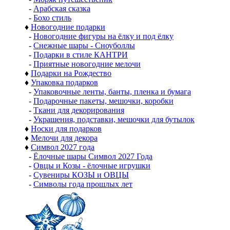
-
Арабская сказка
-
Бохо стиль
♦
Новогодние подарки
-
Новогодние фигуры на ёлку и под ёлку
-
Снежные шары - Сноуболлы
-
Подарки в стиле КАНТРИ
-
Приятные новогодние мелочи
♦
Подарки на Рождество
♦
Упаковка подарков
-
Упаковочные ленты, банты, пленка и бумага
-
Подарочные пакеты, мешочки, коробки
-
Ткани для декорирования
-
Украшения, подставки, мешочки для бутылок
♦
Носки для подарков
♦
Мелочи для декора
♦
Символ 2027 года
-
Ёлочные шары Символ 2027 Года
-
Овцы и Козы - ёлочные игрушки
-
Сувениры КОЗЫ и ОВЦЫ
-
Символы года прошлых лет