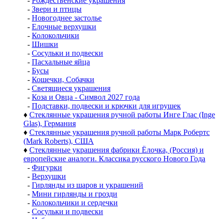
-
Рождественские украшения
-
Звери и птицы
-
Новогоднее застолье
-
Елочные верхушки
-
Колокольчики
-
Шишки
-
Сосульки и подвески
-
Пасхальные яйца
-
Бусы
-
Кошечки, Собачки
-
Светящиеся украшения
-
Коза и Овца - Символ 2027 года
-
Подставки, подвески и крючки для игрушек
♦
Стеклянные украшения ручной работы Инге Глас (Inge
Glas), Германия
♦
Стеклянные украшения ручной работы Марк Робертс
(Mark Roberts), США
♦
Стеклянные украшения фабрики Ёлочка, (Россия) и
европейские аналоги. Классика русского Нового Года
-
Фигурки
-
Верхушки
-
Гирлянды из шаров и украшений
-
Мини гирлянды и грозди
-
Колокольчики и сердечки
-
Сосульки и подвески