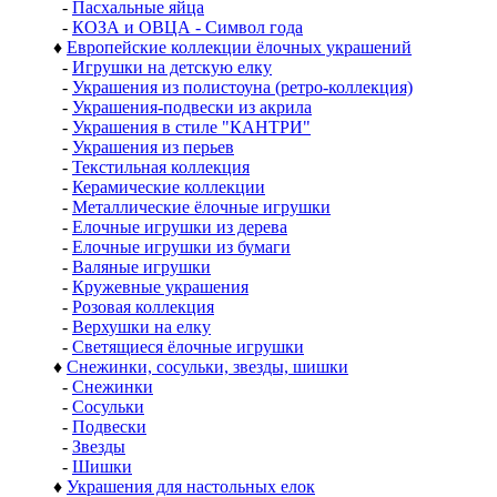
-
Пасхальные яйца
-
КОЗА и ОВЦА - Символ года
♦
Европейские коллекции ёлочных украшений
-
Игрушки на детскую елку
-
Украшения из полистоуна (ретро-коллекция)
-
Украшения-подвески из акрила
-
Украшения в стиле "КАНТРИ"
-
Украшения из перьев
-
Текстильная коллекция
-
Керамические коллекции
-
Металлические ёлочные игрушки
-
Елочные игрушки из дерева
-
Елочные игрушки из бумаги
-
Валяные игрушки
-
Кружевные украшения
-
Розовая коллекция
-
Верхушки на елку
-
Светящиеся ёлочные игрушки
♦
Снежинки, сосульки, звезды, шишки
-
Снежинки
-
Сосульки
-
Подвески
-
Звезды
-
Шишки
♦
Украшения для настольных елок