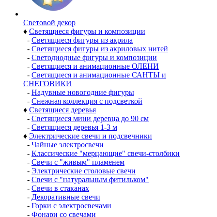
Световой декор
♦
Светящиеся фигуры и композиции
-
Светящиеся фигуры из акрила
-
Светящиеся фигуры из акриловых нитей
-
Светодиодные фигуры и композиции
-
Светящиеся и анимационные ОЛЕНИ
-
Светящиеся и анимационные САНТЫ и
СНЕГОВИКИ
-
Надувные новогодние фигуры
-
Снежная коллекция с подсветкой
♦
Светящиеся деревья
-
Светящиеся мини деревца до 90 см
-
Светящиеся деревья 1-3 м
♦
Электрические свечи и подсвечники
-
Чайные электросвечи
-
Классические "мерцающие" свечи-столбики
-
Свечи с "живым" пламенем
-
Электрические столовые свечи
-
Свечи с "натуральным фитильком"
-
Свечи в стаканах
-
Декоративные свечи
-
Горки с электросвечами
-
Фонари со свечами