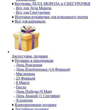
♦
Костюмы ДЕДА МОРОЗА и СНЕГУРОЧКИ
-
Все для Деда Мороза
-
Все для Снегурочки
♦
Игрушки-рукавички для кукольного театра
♦
Все для карнавала
Аксессуары, подарки
♦
Подарки к праздникам
-
День Рождения
-
День Влюбленных (14 Февраля)
-
Масленица
-
23 Февраля
-
8 Марта
-
Пасха
-
День Победы (9 Мая)
-
День Знаний (1 Сентября)
-
Хэллоуин
♦
Корпоративные подарки
♦
Достойные подарки