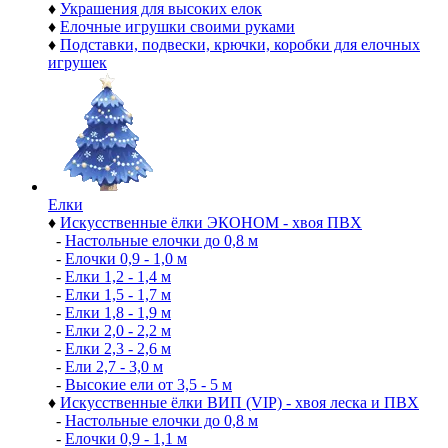
♦
Украшения для высоких елок
♦
Елочные игрушки своими руками
♦
Подставки, подвески, крючки, коробки для елочных
игрушек
Елки
♦
Искусственные ёлки ЭКОНОМ - хвоя ПВХ
-
Настольные елочки до 0,8 м
-
Елочки 0,9 - 1,0 м
-
Елки 1,2 - 1,4 м
-
Елки 1,5 - 1,7 м
-
Елки 1,8 - 1,9 м
-
Елки 2,0 - 2,2 м
-
Елки 2,3 - 2,6 м
-
Ели 2,7 - 3,0 м
-
Высокие ели от 3,5 - 5 м
♦
Искусственные ёлки ВИП (VIP) - хвоя леска и ПВХ
-
Настольные елочки до 0,8 м
-
Елочки 0,9 - 1,1 м