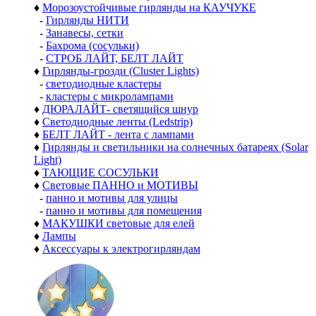
♦
Морозоустойчивые гирлянды на КАУЧУКЕ
-
Гирлянды НИТИ
-
Занавесы, сетки
-
Бахрома (сосульки)
-
СТРОБ ЛАЙТ, БЕЛТ ЛАЙТ
♦
Гирлянды-грозди (Cluster Lights)
-
светодиодные кластеры
-
кластеры с микролампами
♦
ДЮРАЛАЙТ- светящийся шнур
♦
Светодиодные ленты (Ledstrip)
♦
БЕЛТ ЛАЙТ - лента с лампами
♦
Гирлянды и светильники на солнечных батареях (Solar
Light)
♦
ТАЮЩИЕ СОСУЛЬКИ
♦
Световые ПАННО и МОТИВЫ
-
панно и мотивы для улицы
-
панно и мотивы для помещения
♦
МАКУШКИ световые для елей
♦
Лампы
♦
Аксессуары к электрогирляндам