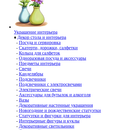
Украшение интерьера
♦
Декор стола и интерьера
-
Посуда и сервировка
-
Скатерти, дорожки, салфетки
-
Кольца для салфеток
-
Одноразовая посуда и аксессуары
-
Предметы интерьера
-
Свечи
-
Канделябры
-
Подсвечники
-
Подсвечники с электросвечами
-
Электрические свечи
-
Аксессуары для бутылок и алкоголя
-
Вазы
-
Декоративные настенные украшения
-
Новогодние и рождественские статуэтки
-
Статуэтки и фигурки для интерьера
-
Интерьерные фигуры и куклы
-
Декоративные светильники