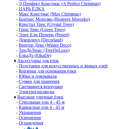
-
Э Перфект Кристмас (A Perfect Christmas)
-
ЦАРЬ ЁЛКА
-
Макс Кристмас (Max Christmas)
-
Беатрис Морозко (Beatrees Morozko)
-
Кристал Трис (Crystal Trees)
-
Грин Трис (Green Trees)
-
Элит Ели Пенери (Peneri)
-
Декорленд (Decorland)
-
Винтер Деко (Winter Deco)
-
ТриДеЛюкс (TreeDeLuxe)
-
ЁлкаДэ (ElkaDe)
♦
Аксессуары для ёлок
-
Подставки для искусственных и живых елей
-
Корзины для основания ёлки
-
Юбки и покрывала
-
Сумки для хранения
-
Светящиеся верхушки
-
Электрогирлянды
♦
Высокие уличные ёлки
-
Ствольные ели 4 - 45 м
-
Каркасные ели 4 - 45 м
-
Украшения
-
Освещение
-
Ограждения