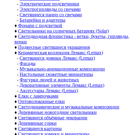
-
Электрические подсвечники
-
Электрогирлянды со свечами
-
Светящиеся панно со свечами
-
Батарейки и адаптеры
♦
Фонари с подсветкой
♦
Светильники на солнечных батареях (Solar)
♦
Светодиодная флористика - ветки, букеты, гирлянды,
венки
♦
Подвесные светящиеся украшения
♦
Керамическая коллекция Лемакс (Lemax)
-
Светящиеся домики Лемакс (Lemax)
-
Фасады
-
Музыкально-анимационные композиции
-
Настольные сюжетные миниатюры
-
Фигурки людей и животных
-
Декоративные элементы Лемакс (Lemax)
-
Аксессуары Лемакс (Lemax)
♦
Елки с лампочками
♦
Оптоволоконные елки
♦
Светодинамические и музыкальные композиции
♦
Деревянные новогодние светильники
♦
Светящиеся объёмные декорации
♦
Деревянные горки
♦
Светящиеся картины
♦
Светящиеся домики и миниатюры