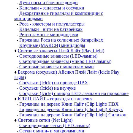
-
Лучи росы и ёлочные дожди
-
Капельки - занавесы и сосульки
-
Декоративные гирлянды и композиции с
минидиодами
-
Роса - кластеры и полукластеры
-
Капельки - нити на батарейках
-
Ретро лампы с минидиодами
-
Гирлянды Роса на солнечных батарейках
-
Крупные (МАКСИ) минидиоды
♦
Световые занавесы Плэй Лайт (Play Light)
-
Светодиодные занавесы (LED-лампы)
-
Светодиодные занавесы (микро LED-лампы)
-
Световые занавесы с микролампами
♦
Бахрома (сосульки) Айсикл Плэй Лайт (Icicle Play
Light)
-
Сосульки (Icicle) на проводе ПВХ
-
Сосульки (Icicle) на каучуке
-
Сосульки (Icicle) с микро LED-лампами на проволоке
♦
КЛИП ЛАЙТ - гирлянды на деревья
-
Гирлянды на дерево Клип Лайт (Clip Light) ПВХ
-
Гирлянды на дерево Клип Лайт (Clip Light) Каучук
-
Гирлянды на дерево Клип Лайт (Clip Light) Силикон
♦
Световые сетки (Net Light)
-
Светодиодные сетки (LED-лампы)
-
Сетки с мини- и микролампами