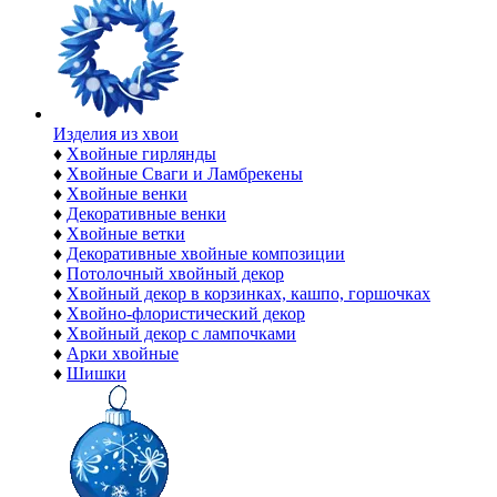
Изделия из хвои
♦
Хвойные гирлянды
♦
Хвойные Сваги и Ламбрекены
♦
Хвойные венки
♦
Декоративные венки
♦
Хвойные ветки
♦
Декоративные хвойные композиции
♦
Потолочный хвойный декор
♦
Хвойный декор в корзинках, кашпо, горшочках
♦
Хвойно-флористический декор
♦
Хвойный декор с лампочками
♦
Арки хвойные
♦
Шишки