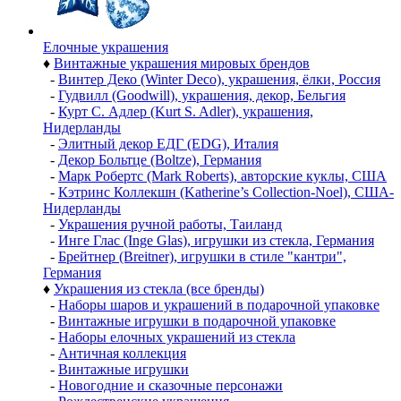
Елочные украшения
♦
Винтажные украшения мировых брендов
-
Винтер Деко (Winter Deco), украшения, ёлки, Россия
-
Гудвилл (Goodwill), украшения, декор, Бельгия
-
Курт С. Адлер (Kurt S. Adler), украшения,
Нидерланды
-
Элитный декор ЕДГ (EDG), Италия
-
Декор Больтце (Boltze), Германия
-
Марк Робертс (Mark Roberts), авторские куклы, США
-
Кэтринс Коллекшн (Katherine’s Collection-Noel), США-
Нидерланды
-
Украшения ручной работы, Таиланд
-
Инге Глас (Inge Glas), игрушки из стекла, Германия
-
Брейтнер (Breitner), игрушки в стиле "кантри",
Германия
♦
Украшения из стекла (все бренды)
-
Наборы шаров и украшений в подарочной упаковке
-
Винтажные игрушки в подарочной упаковке
-
Наборы елочных украшений из стекла
-
Античная коллекция
-
Винтажные игрушки
-
Новогодние и сказочные персонажи