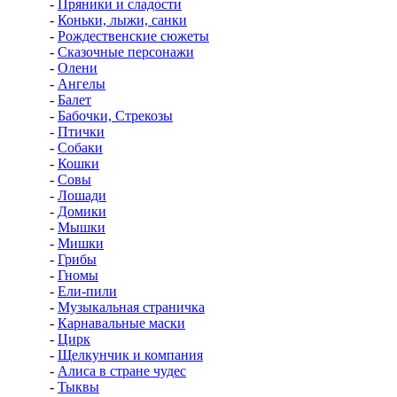
-
Пряники и сладости
-
Коньки, лыжи, санки
-
Рождественские сюжеты
-
Сказочные персонажи
-
Олени
-
Ангелы
-
Балет
-
Бабочки, Стрекозы
-
Птички
-
Собаки
-
Кошки
-
Совы
-
Лошади
-
Домики
-
Мышки
-
Мишки
-
Грибы
-
Гномы
-
Ели-пили
-
Музыкальная страничка
-
Карнавальные маски
-
Цирк
-
Щелкунчик и компания
-
Алиса в стране чудес
-
Тыквы