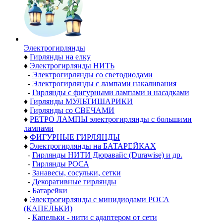
Электро­гирлянды
♦
Гирлянды на елку
♦
Электрогирлянды НИТЬ
-
Электрогирлянды со светодиодами
-
Электрогирлянды с лампами накаливания
-
Гирлянды с фигурными лампами и насадками
♦
Гирлянды МУЛЬТИШАРИКИ
♦
Гирлянды со СВЕЧАМИ
♦
РЕТРО ЛАМПЫ электрогирлянды с большими
лампами
♦
ФИГУРНЫЕ ГИРЛЯНДЫ
♦
Электрогирлянды на БАТАРЕЙКАХ
-
Гирлянды НИТИ Дюравайс (Durawise) и др.
-
Гирлянды РОСА
-
Занавесы, сосульки, сетки
-
Декоративные гирлянды
-
Батарейки
♦
Электрогирлянды с минидиодами РОСА
(КАПЕЛЬКИ)
-
Капельки - нити с адаптером от сети