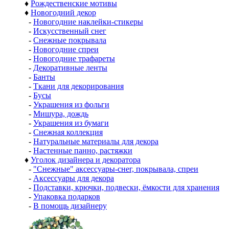
♦
Рождественские мотивы
♦
Новогодний декор
-
Новогодние наклейки-стикеры
-
Искусственный снег
-
Снежные покрывала
-
Новогодние спреи
-
Новогодние трафареты
-
Декоративные ленты
-
Банты
-
Ткани для декорирования
-
Бусы
-
Украшения из фольги
-
Мишура, дождь
-
Украшения из бумаги
-
Снежная коллекция
-
Натуральные материалы для декора
-
Настенные панно, растяжки
♦
Уголок дизайнера и декоратора
-
"Снежные" аксессуары-снег, покрывала, спреи
-
Аксессуары для декора
-
Подставки, крючки, подвески, ёмкости для хранения
-
Упаковка подарков
-
В помощь дизайнеру