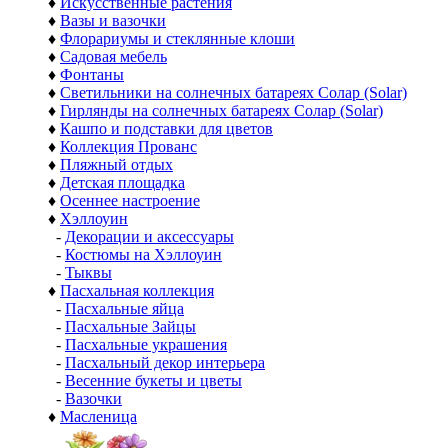
♦
Искусственные растения
♦
Вазы и вазочки
♦
Флорариумы и стеклянные клоши
♦
Садовая мебель
♦
Фонтаны
♦
Светильники на солнечных батареях Солар (Solar)
♦
Гирлянды на солнечных батареях Солар (Solar)
♦
Кашпо и подставки для цветов
♦
Коллекция Прованс
♦
Пляжный отдых
♦
Детская площадка
♦
Осеннее настроение
♦
Хэллоуин
-
Декорации и аксессуары
-
Костюмы на Хэллоуин
-
Тыквы
♦
Пасхальная коллекция
-
Пасхальные яйца
-
Пасхальные Зайцы
-
Пасхальные украшения
-
Пасхальный декор интерьера
-
Весенние букеты и цветы
-
Вазочки
♦
Масленица