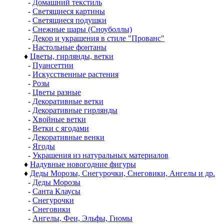
-
Домашний текстиль
-
Светящиеся картины
-
Светящиеся подушки
-
Снежные шары (Сноуболлы)
-
Декор и украшения в стиле "Прованс"
-
Настольные фонтаны
♦
Цветы, гирлянды, ветки
-
Пуансеттии
-
Искусственные растения
-
Розы
-
Цветы разные
-
Декоративные ветки
-
Декоративные гирлянды
-
Хвойные ветки
-
Ветки с ягодами
-
Декоративные венки
-
Ягоды
-
Украшения из натуральных материалов
♦
Надувные новогодние фигуры
♦
Деды Морозы, Снегурочки, Снеговики, Ангелы и др.
-
Деды Морозы
-
Санта Клаусы
-
Снегурочки
-
Снеговики
-
Ангелы, Феи, Эльфы, Гномы