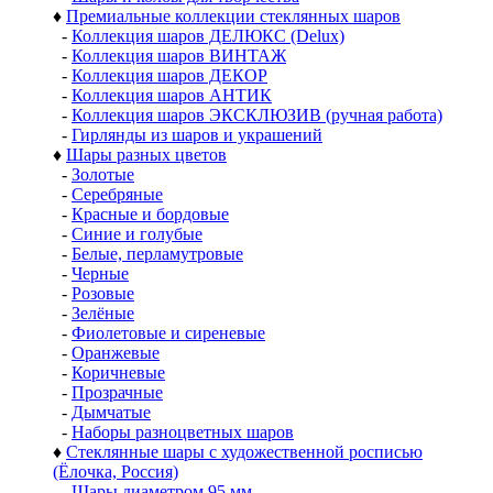
♦
Премиальные коллекции стеклянных шаров
-
Коллекция шаров ДЕЛЮКС (Delux)
-
Коллекция шаров ВИНТАЖ
-
Коллекция шаров ДЕКОР
-
Коллекция шаров АНТИК
-
Коллекция шаров ЭКСКЛЮЗИВ (ручная работа)
-
Гирлянды из шаров и украшений
♦
Шары разных цветов
-
Золотые
-
Серебряные
-
Красные и бордовые
-
Синие и голубые
-
Белые, перламутровые
-
Черные
-
Розовые
-
Зелёные
-
Фиолетовые и сиреневые
-
Оранжевые
-
Коричневые
-
Прозрачные
-
Дымчатые
-
Наборы разноцветных шаров
♦
Стеклянные шары с художественной росписью
(Ёлочка, Россия)
-
Шары диаметром 95 мм