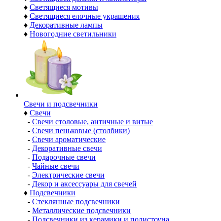
♦
Светящиеся мотивы
♦
Светящиеся елочные украшения
♦
Декоративные лампы
♦
Новогодние светильники
Свечи и подсвечники
♦
Свечи
-
Свечи столовые, античные и витые
-
Свечи пеньковые (столбики)
-
Свечи ароматические
-
Декоративные свечи
-
Подарочные свечи
-
Чайные свечи
-
Электрические свечи
-
Декор и аксессуары для свечей
♦
Подсвечники
-
Стеклянные подсвечники
-
Металлические подсвечники
-
Подсвечники из керамики и полистоуна