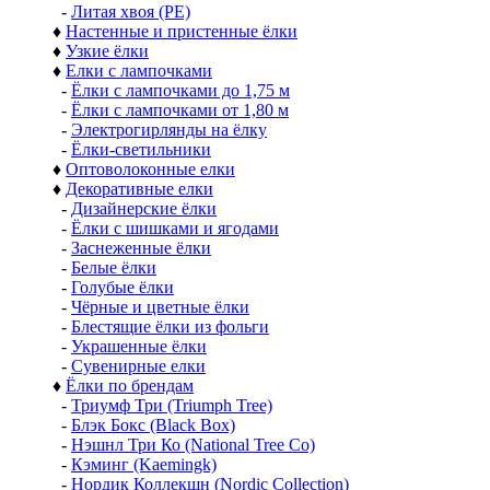
-
Литая хвоя (РЕ)
♦
Настенные и пристенные ёлки
♦
Узкие ёлки
♦
Елки с лампочками
-
Ёлки с лампочками до 1,75 м
-
Ёлки с лампочками от 1,80 м
-
Электрогирлянды на ёлку
-
Ёлки-светильники
♦
Оптоволоконные елки
♦
Декоративные елки
-
Дизайнерские ёлки
-
Ёлки с шишками и ягодами
-
Заснеженные ёлки
-
Белые ёлки
-
Голубые ёлки
-
Чёрные и цветные ёлки
-
Блестящие ёлки из фольги
-
Украшенные ёлки
-
Сувенирные елки
♦
Ёлки по брендам
-
Триумф Три (Triumph Tree)
-
Блэк Бокс (Black Box)
-
Нэшнл Три Ко (National Tree Co)
-
Кэминг (Kaemingk)
-
Нордик Коллекшн (Nordic Collection)