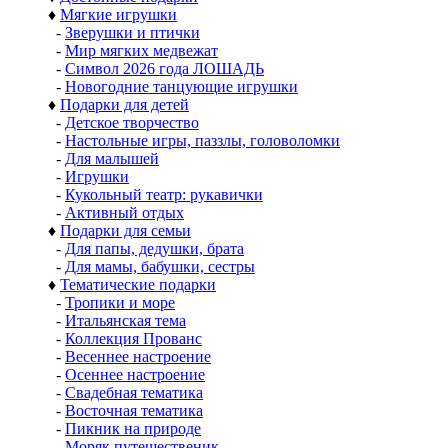
♦
Мягкие игрушки
-
Зверушки и птички
-
Мир мягких медвежат
-
Символ 2026 года ЛОШАДЬ
-
Новогодние танцующие игрушки
♦
Подарки для детей
-
Детское творчество
-
Настольные игры, паззлы, головоломки
-
Для малышей
-
Игрушки
-
Кукольный театр: рукавички
-
Активный отдых
♦
Подарки для семьи
-
Для папы, дедушки, брата
-
Для мамы, бабушки, сестры
♦
Тематические подарки
-
Тропики и море
-
Итальянская тема
-
Коллекция Прованс
-
Весеннее настроение
-
Осеннее настроение
-
Свадебная тематика
-
Восточная тематика
-
Пикник на природе
-
Моряк путешественик