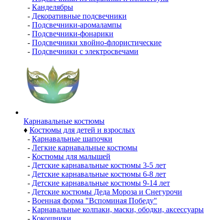
-
Канделябры
-
Декоративные подсвечники
-
Подсвечники-аромалампы
-
Подсвечники-фонарики
-
Подсвечники хвойно-флористические
-
Подсвечники с электросвечами
Карнавальные костюмы
♦
Костюмы для детей и взрослых
-
Карнавальные шапочки
-
Легкие карнавальные костюмы
-
Костюмы для малышей
-
Детские карнавальные костюмы 3-5 лет
-
Детские карнавальные костюмы 6-8 лет
-
Детские карнавальные костюмы 9-14 лет
-
Детские костюмы Деда Мороза и Снегурочи
-
Военная форма "Вспоминая Победу"
-
Карнавальные колпаки, маски, ободки, аксессуары
-
Кокошники