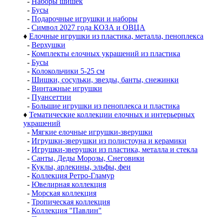
-
Наборы шишек
-
Бусы
-
Подарочные игрушки и наборы
-
Символ 2027 года КОЗА и ОВЦА
♦
Елочные игрушки из пластика, металла, пеноплекса
-
Верхушки
-
Комплекты елочных украшений из пластика
-
Бусы
-
Колокольчики 5-25 см
-
Шишки, сосульки, звезды, банты, снежинки
-
Винтажные игрушки
-
Пуансеттии
-
Большие игрушки из пеноплекса и пластика
♦
Тематические коллекции елочных и интерьерных
украшений
-
Мягкие елочные игрушки-зверушки
-
Игрушки-зверушки из полистоуна и керамики
-
Игрушки-зверушки из пластика, металла и стекла
-
Санты, Деды Морозы, Снеговики
-
Куклы, арлекины, эльфы, феи
-
Коллекция Ретро-Гламур
-
Ювелирная коллекция
-
Морская коллекция
-
Тропическая коллекция
-
Коллекция "Павлин"