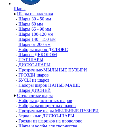
Шары
♦
Шары из пластика
-
Шары 30 - 50 мм
-
Шары 60 мм
-
Шары 65 - 90 мм
-
Шары 100-120 мм
-
Шары 140 - 150 мм
-
Шары от 200 мм
-
Наборы шаров ДЕЛЮКС
-
Шары с ДЕКОРОМ
-
ПЭТ ШАРЫ
-
ДИСКО-ШАРЫ
-
Прозрачные-МЫЛЬНЫЕ ПУЗЫРИ
-
ГРОЗДИ шаров
-
БУСЫ из шаров
-
Наборы шаров ПАПЬЕ-МАШЕ
-
Шары ДИСНЕЙ
♦
Стеклянные шары
-
Наборы однотонных шаров
-
Наборы разноцветных шаров
-
Прозрачные шары МЫЛЬНЫЕ ПУЗЫРИ
-
Зеркальные ДИСКО-ШАРЫ
-
Грозди из шариков на проволоке
-
Шары и колбы для творчества