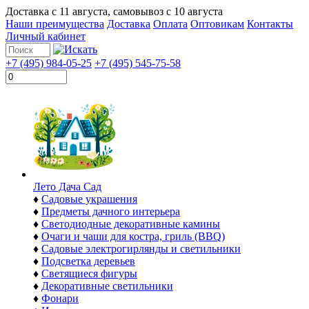
Доставка с
11 августа
, самовывоз с
10 августа
Наши преимущества
Доставка
Оплата
Оптовикам
Контакты
Личный кабинет
+7 (495) 984-05-25
+7 (495) 545-75-58
Лето Дача Сад
♦
Садовые украшения
♦
Предметы дачного интерьера
♦
Светодиодные декоративные камины
♦
Очаги и чаши для костра, гриль (BBQ)
♦
Садовые электрогирлянды и светильники
♦
Подсветка деревьев
♦
Светящиеся фигуры
♦
Декоративные светильники
♦
Фонари