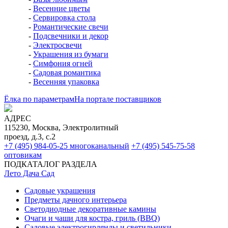
-
Весенние цветы
-
Сервировка стола
-
Романтические свечи
-
Подсвечники и декор
-
Электросвечи
-
Украшения из бумаги
-
Симфония огней
-
Садовая романтика
-
Весенняя упаковка
Ёлка по параметрам
На портале поставщиков
АДРЕС
115230, Москва, Электролитный
проезд, д.3, с.2
+7 (495) 984-05-25
многоканальный
+7 (495) 545-75-58
оптовикам
ПОДКАТАЛОГ РАЗДЕЛА
Лето Дача Сад
Садовые украшения
Предметы дачного интерьера
Светодиодные декоративные камины
Очаги и чаши для костра, гриль (BBQ)
Садовые электрогирлянды и светильники