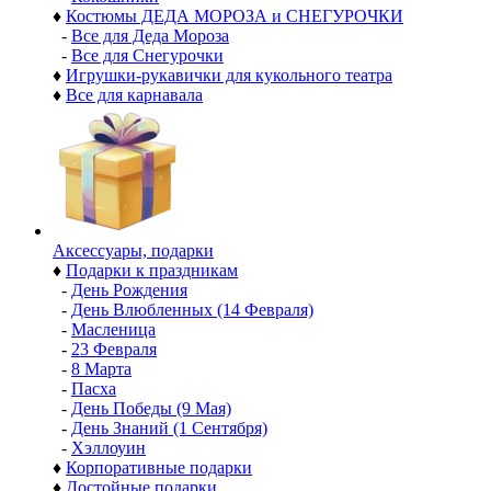
♦
Костюмы ДЕДА МОРОЗА и СНЕГУРОЧКИ
-
Все для Деда Мороза
-
Все для Снегурочки
♦
Игрушки-рукавички для кукольного театра
♦
Все для карнавала
Аксессуары, подарки
♦
Подарки к праздникам
-
День Рождения
-
День Влюбленных (14 Февраля)
-
Масленица
-
23 Февраля
-
8 Марта
-
Пасха
-
День Победы (9 Мая)
-
День Знаний (1 Сентября)
-
Хэллоуин
♦
Корпоративные подарки
♦
Достойные подарки