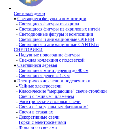
Световой декор
♦
Светящиеся фигуры и композиции
-
Светящиеся фигуры из акрила
-
Светящиеся фигуры из акриловых нитей
-
Светодиодные фигуры и композиции
-
Светящиеся и анимационные ОЛЕНИ
-
Светящиеся и анимационные САНТЫ и
СНЕГОВИКИ
-
Надувные новогодние фигуры
-
Снежная коллекция с подсветкой
♦
Светящиеся деревья
-
Светящиеся мини деревца до 90 см
-
Светящиеся деревья 1-3 м
♦
Электрические свечи и подсвечники
-
Чайные электросвечи
-
Классические "мерцающие" свечи-столбики
-
Свечи с "живым" пламенем
-
Электрические столовые свечи
-
Свечи с "натуральным фитильком"
-
Свечи в стаканах
-
Декоративные свечи
-
Горки с электросвечами
-
Фонари со свечами