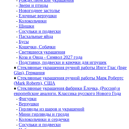
-
Рождественские украшения
-
Звери и птицы
-
Новогоднее застолье
-
Елочные верхушки
-
Колокольчики
-
Шишки
-
Сосульки и подвески
-
Пасхальные яйца
-
Бусы
-
Кошечки, Собачки
-
Светящиеся украшения
-
Коза и Овца - Символ 2027 года
-
Подставки, подвески и крючки для игрушек
♦
Стеклянные украшения ручной работы Инге Глас (Inge
Glas), Германия
♦
Стеклянные украшения ручной работы Марк Робертс
(Mark Roberts), США
♦
Стеклянные украшения фабрики Ёлочка, (Россия) и
европейские аналоги. Классика русского Нового Года
-
Фигурки
-
Верхушки
-
Гирлянды из шаров и украшений
-
Мини гирлянды и грозди
-
Колокольчики и сердечки
-
Сосульки и подвески