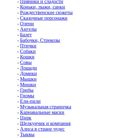
-
Пряники и сладости
-
Коньки, лыжи, санки
-
Рождественские сюжеты
-
Сказочные персонажи
-
Олени
-
Ангелы
-
Балет
-
Бабочки, Стрекозы
-
Птички
-
Собаки
-
Кошки
-
Совы
-
Лошади
-
Домики
-
Мышки
-
Мишки
-
Грибы
-
Гномы
-
Ели-пили
-
Музыкальная страничка
-
Карнавальные маски
-
Цирк
-
Щелкунчик и компания
-
Алиса в стране чудес
-
Тыквы