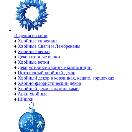
Изделия из хвои
♦
Хвойные гирлянды
♦
Хвойные Сваги и Ламбрекены
♦
Хвойные венки
♦
Декоративные венки
♦
Хвойные ветки
♦
Декоративные хвойные композиции
♦
Потолочный хвойный декор
♦
Хвойный декор в корзинках, кашпо, горшочках
♦
Хвойно-флористический декор
♦
Хвойный декор с лампочками
♦
Арки хвойные
♦
Шишки