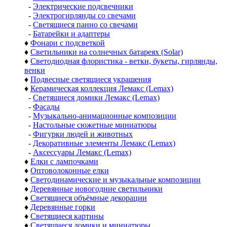
-
Электрические подсвечники
-
Электрогирлянды со свечами
-
Светящиеся панно со свечами
-
Батарейки и адаптеры
♦
Фонари с подсветкой
♦
Светильники на солнечных батареях (Solar)
♦
Светодиодная флористика - ветки, букеты, гирлянды,
венки
♦
Подвесные светящиеся украшения
♦
Керамическая коллекция Лемакс (Lemax)
-
Светящиеся домики Лемакс (Lemax)
-
Фасады
-
Музыкально-анимационные композиции
-
Настольные сюжетные миниатюры
-
Фигурки людей и животных
-
Декоративные элементы Лемакс (Lemax)
-
Аксессуары Лемакс (Lemax)
♦
Елки с лампочками
♦
Оптоволоконные елки
♦
Светодинамические и музыкальные композиции
♦
Деревянные новогодние светильники
♦
Светящиеся объёмные декорации
♦
Деревянные горки
♦
Светящиеся картины
♦
Светящиеся домики и миниатюры