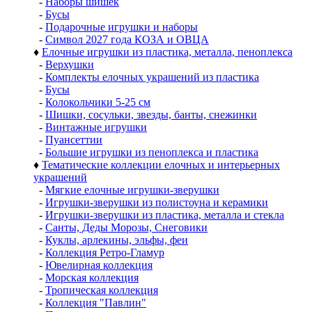
-
Наборы шишек
-
Бусы
-
Подарочные игрушки и наборы
-
Символ 2027 года КОЗА и ОВЦА
♦
Елочные игрушки из пластика, металла, пеноплекса
-
Верхушки
-
Комплекты елочных украшений из пластика
-
Бусы
-
Колокольчики 5-25 см
-
Шишки, сосульки, звезды, банты, снежинки
-
Винтажные игрушки
-
Пуансеттии
-
Большие игрушки из пеноплекса и пластика
♦
Тематические коллекции елочных и интерьерных
украшений
-
Мягкие елочные игрушки-зверушки
-
Игрушки-зверушки из полистоуна и керамики
-
Игрушки-зверушки из пластика, металла и стекла
-
Санты, Деды Морозы, Снеговики
-
Куклы, арлекины, эльфы, феи
-
Коллекция Ретро-Гламур
-
Ювелирная коллекция
-
Морская коллекция
-
Тропическая коллекция
-
Коллекция "Павлин"