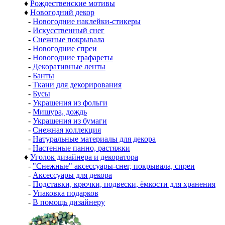
♦
Рождественские мотивы
♦
Новогодний декор
-
Новогодние наклейки-стикеры
-
Искусственный снег
-
Снежные покрывала
-
Новогодние спреи
-
Новогодние трафареты
-
Декоративные ленты
-
Банты
-
Ткани для декорирования
-
Бусы
-
Украшения из фольги
-
Мишура, дождь
-
Украшения из бумаги
-
Снежная коллекция
-
Натуральные материалы для декора
-
Настенные панно, растяжки
♦
Уголок дизайнера и декоратора
-
"Снежные" аксессуары-снег, покрывала, спреи
-
Аксессуары для декора
-
Подставки, крючки, подвески, ёмкости для хранения
-
Упаковка подарков
-
В помощь дизайнеру