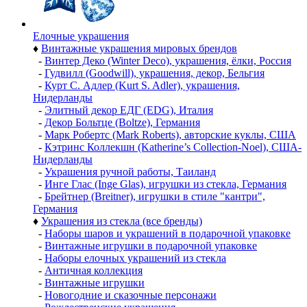
Елочные украшения
♦
Винтажные украшения мировых брендов
-
Винтер Деко (Winter Deco), украшения, ёлки, Россия
-
Гудвилл (Goodwill), украшения, декор, Бельгия
-
Курт С. Адлер (Kurt S. Adler), украшения,
Нидерланды
-
Элитный декор ЕДГ (EDG), Италия
-
Декор Больтце (Boltze), Германия
-
Марк Робертс (Mark Roberts), авторские куклы, США
-
Кэтринс Коллекшн (Katherine’s Collection-Noel), США-
Нидерланды
-
Украшения ручной работы, Таиланд
-
Инге Глас (Inge Glas), игрушки из стекла, Германия
-
Брейтнер (Breitner), игрушки в стиле "кантри",
Германия
♦
Украшения из стекла (все бренды)
-
Наборы шаров и украшений в подарочной упаковке
-
Винтажные игрушки в подарочной упаковке
-
Наборы елочных украшений из стекла
-
Античная коллекция
-
Винтажные игрушки
-
Новогодние и сказочные персонажи