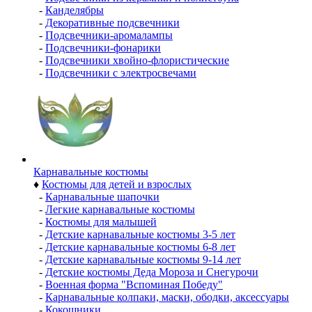
-
Канделябры
-
Декоративные подсвечники
-
Подсвечники-аромалампы
-
Подсвечники-фонарики
-
Подсвечники хвойно-флористические
-
Подсвечники с электросвечами
Карнавальные костюмы
♦
Костюмы для детей и взрослых
-
Карнавальные шапочки
-
Легкие карнавальные костюмы
-
Костюмы для малышей
-
Детские карнавальные костюмы 3-5 лет
-
Детские карнавальные костюмы 6-8 лет
-
Детские карнавальные костюмы 9-14 лет
-
Детские костюмы Деда Мороза и Снегурочи
-
Военная форма "Вспоминая Победу"
-
Карнавальные колпаки, маски, ободки, аксессуары
-
Кокошники