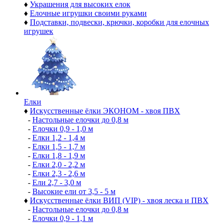
♦
Украшения для высоких елок
♦
Елочные игрушки своими руками
♦
Подставки, подвески, крючки, коробки для елочных
игрушек
Елки
♦
Искусственные ёлки ЭКОНОМ - хвоя ПВХ
-
Настольные елочки до 0,8 м
-
Елочки 0,9 - 1,0 м
-
Елки 1,2 - 1,4 м
-
Елки 1,5 - 1,7 м
-
Елки 1,8 - 1,9 м
-
Елки 2,0 - 2,2 м
-
Елки 2,3 - 2,6 м
-
Ели 2,7 - 3,0 м
-
Высокие ели от 3,5 - 5 м
♦
Искусственные ёлки ВИП (VIP) - хвоя леска и ПВХ
-
Настольные елочки до 0,8 м
-
Елочки 0,9 - 1,1 м