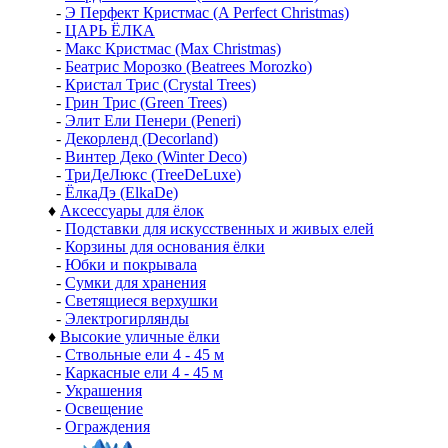
-
Э Перфект Кристмас (A Perfect Christmas)
-
ЦАРЬ ЁЛКА
-
Макс Кристмас (Max Christmas)
-
Беатрис Морозко (Beatrees Morozko)
-
Кристал Трис (Crystal Trees)
-
Грин Трис (Green Trees)
-
Элит Ели Пенери (Peneri)
-
Декорленд (Decorland)
-
Винтер Деко (Winter Deco)
-
ТриДеЛюкс (TreeDeLuxe)
-
ЁлкаДэ (ElkaDe)
♦
Аксессуары для ёлок
-
Подставки для искусственных и живых елей
-
Корзины для основания ёлки
-
Юбки и покрывала
-
Сумки для хранения
-
Светящиеся верхушки
-
Электрогирлянды
♦
Высокие уличные ёлки
-
Ствольные ели 4 - 45 м
-
Каркасные ели 4 - 45 м
-
Украшения
-
Освещение
-
Ограждения