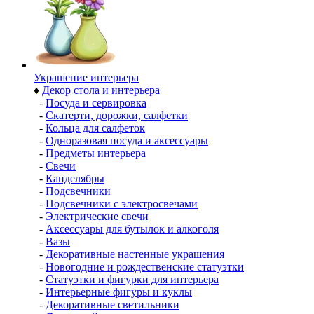
Украшение интерьера
♦
Декор стола и интерьера
-
Посуда и сервировка
-
Скатерти, дорожки, салфетки
-
Кольца для салфеток
-
Одноразовая посуда и аксессуары
-
Предметы интерьера
-
Свечи
-
Канделябры
-
Подсвечники
-
Подсвечники с электросвечами
-
Электрические свечи
-
Аксессуары для бутылок и алкоголя
-
Вазы
-
Декоративные настенные украшения
-
Новогодние и рождественские статуэтки
-
Статуэтки и фигурки для интерьера
-
Интерьерные фигуры и куклы
-
Декоративные светильники