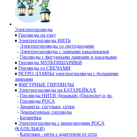
Электро­гирлянды
♦
Гирлянды на елку
♦
Электрогирлянды НИТЬ
-
Электрогирлянды со светодиодами
-
Электрогирлянды с лампами накаливания
-
Гирлянды с фигурными лампами и насадками
♦
Гирлянды МУЛЬТИШАРИКИ
♦
Гирлянды со СВЕЧАМИ
♦
РЕТРО ЛАМПЫ электрогирлянды с большими
лампами
♦
ФИГУРНЫЕ ГИРЛЯНДЫ
♦
Электрогирлянды на БАТАРЕЙКАХ
-
Гирлянды НИТИ Дюравайс (Durawise) и др.
-
Гирлянды РОСА
-
Занавесы, сосульки, сетки
-
Декоративные гирлянды
-
Батарейки
♦
Электрогирлянды с минидиодами РОСА
(КАПЕЛЬКИ)
-
Капельки - нити с адаптером от сети