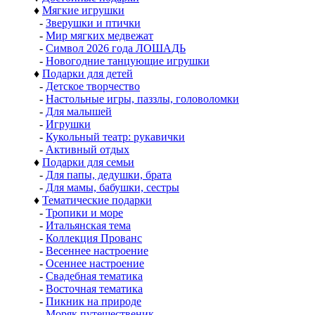
♦
Мягкие игрушки
-
Зверушки и птички
-
Мир мягких медвежат
-
Символ 2026 года ЛОШАДЬ
-
Новогодние танцующие игрушки
♦
Подарки для детей
-
Детское творчество
-
Настольные игры, паззлы, головоломки
-
Для малышей
-
Игрушки
-
Кукольный театр: рукавички
-
Активный отдых
♦
Подарки для семьи
-
Для папы, дедушки, брата
-
Для мамы, бабушки, сестры
♦
Тематические подарки
-
Тропики и море
-
Итальянская тема
-
Коллекция Прованс
-
Весеннее настроение
-
Осеннее настроение
-
Свадебная тематика
-
Восточная тематика
-
Пикник на природе
-
Моряк путешественик