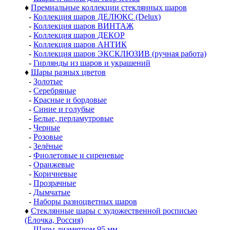
♦
Премиальные коллекции стеклянных шаров
-
Коллекция шаров ДЕЛЮКС (Delux)
-
Коллекция шаров ВИНТАЖ
-
Коллекция шаров ДЕКОР
-
Коллекция шаров АНТИК
-
Коллекция шаров ЭКСКЛЮЗИВ (ручная работа)
-
Гирлянды из шаров и украшений
♦
Шары разных цветов
-
Золотые
-
Серебряные
-
Красные и бордовые
-
Синие и голубые
-
Белые, перламутровые
-
Черные
-
Розовые
-
Зелёные
-
Фиолетовые и сиреневые
-
Оранжевые
-
Коричневые
-
Прозрачные
-
Дымчатые
-
Наборы разноцветных шаров
♦
Стеклянные шары с художественной росписью
(Ёлочка, Россия)
-
Шары диаметром 95 мм