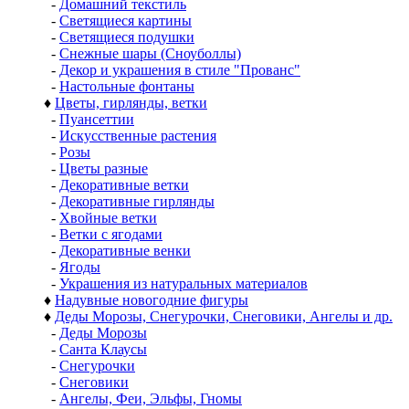
-
Домашний текстиль
-
Светящиеся картины
-
Светящиеся подушки
-
Снежные шары (Сноуболлы)
-
Декор и украшения в стиле "Прованс"
-
Настольные фонтаны
♦
Цветы, гирлянды, ветки
-
Пуансеттии
-
Искусственные растения
-
Розы
-
Цветы разные
-
Декоративные ветки
-
Декоративные гирлянды
-
Хвойные ветки
-
Ветки с ягодами
-
Декоративные венки
-
Ягоды
-
Украшения из натуральных материалов
♦
Надувные новогодние фигуры
♦
Деды Морозы, Снегурочки, Снеговики, Ангелы и др.
-
Деды Морозы
-
Санта Клаусы
-
Снегурочки
-
Снеговики
-
Ангелы, Феи, Эльфы, Гномы