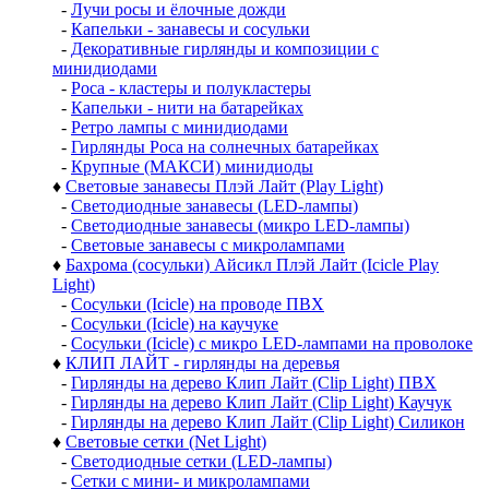
-
Лучи росы и ёлочные дожди
-
Капельки - занавесы и сосульки
-
Декоративные гирлянды и композиции с
минидиодами
-
Роса - кластеры и полукластеры
-
Капельки - нити на батарейках
-
Ретро лампы с минидиодами
-
Гирлянды Роса на солнечных батарейках
-
Крупные (МАКСИ) минидиоды
♦
Световые занавесы Плэй Лайт (Play Light)
-
Светодиодные занавесы (LED-лампы)
-
Светодиодные занавесы (микро LED-лампы)
-
Световые занавесы с микролампами
♦
Бахрома (сосульки) Айсикл Плэй Лайт (Icicle Play
Light)
-
Сосульки (Icicle) на проводе ПВХ
-
Сосульки (Icicle) на каучуке
-
Сосульки (Icicle) с микро LED-лампами на проволоке
♦
КЛИП ЛАЙТ - гирлянды на деревья
-
Гирлянды на дерево Клип Лайт (Clip Light) ПВХ
-
Гирлянды на дерево Клип Лайт (Clip Light) Каучук
-
Гирлянды на дерево Клип Лайт (Clip Light) Силикон
♦
Световые сетки (Net Light)
-
Светодиодные сетки (LED-лампы)
-
Сетки с мини- и микролампами