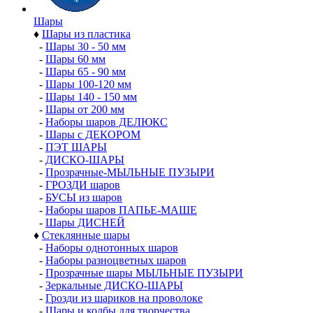
Шары
♦
Шары из пластика
-
Шары 30 - 50 мм
-
Шары 60 мм
-
Шары 65 - 90 мм
-
Шары 100-120 мм
-
Шары 140 - 150 мм
-
Шары от 200 мм
-
Наборы шаров ДЕЛЮКС
-
Шары с ДЕКОРОМ
-
ПЭТ ШАРЫ
-
ДИСКО-ШАРЫ
-
Прозрачные-МЫЛЬНЫЕ ПУЗЫРИ
-
ГРОЗДИ шаров
-
БУСЫ из шаров
-
Наборы шаров ПАПЬЕ-МАШЕ
-
Шары ДИСНЕЙ
♦
Стеклянные шары
-
Наборы однотонных шаров
-
Наборы разноцветных шаров
-
Прозрачные шары МЫЛЬНЫЕ ПУЗЫРИ
-
Зеркальные ДИСКО-ШАРЫ
-
Грозди из шариков на проволоке
-
Шары и колбы для творчества