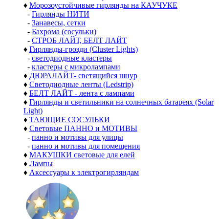
♦
Морозоустойчивые гирлянды на КАУЧУКЕ
-
Гирлянды НИТИ
-
Занавесы, сетки
-
Бахрома (сосульки)
-
СТРОБ ЛАЙТ, БЕЛТ ЛАЙТ
♦
Гирлянды-грозди (Cluster Lights)
-
светодиодные кластеры
-
кластеры с микролампами
♦
ДЮРАЛАЙТ- светящийся шнур
♦
Светодиодные ленты (Ledstrip)
♦
БЕЛТ ЛАЙТ - лента с лампами
♦
Гирлянды и светильники на солнечных батареях (Solar
Light)
♦
ТАЮЩИЕ СОСУЛЬКИ
♦
Световые ПАННО и МОТИВЫ
-
панно и мотивы для улицы
-
панно и мотивы для помещения
♦
МАКУШКИ световые для елей
♦
Лампы
♦
Аксессуары к электрогирляндам