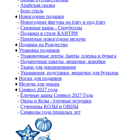
-
Арабская сказка
-
Бохо стиль
♦
Новогодние подарки
-
Новогодние фигуры на ёлку и под ёлку
-
Снежные шары - Сноуболлы
-
Подарки в стиле КАНТРИ
-
Приятные новогодние мелочи
♦
Подарки на Рождество
♦
Упаковка подарков
-
Упаковочные ленты, банты, пленка и бумага
-
Подарочные пакеты, мешочки, коробки
-
Ткани для декорирования
-
Украшения, подставки, мешочки для бутылок
♦
Носки для подарков
♦
Мелочи для декора
♦
Символ 2027 года
-
Ёлочные шары Символ 2027 Года
-
Овцы и Козы - ёлочные игрушки
-
Сувениры КОЗЫ и ОВЦЫ
-
Символы года прошлых лет