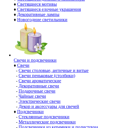
♦
Светящиеся мотивы
♦
Светящиеся елочные украшения
♦
Декоративные лампы
♦
Новогодние светильники
Свечи и подсвечники
♦
Свечи
-
Свечи столовые, античные и витые
-
Свечи пеньковые (столбики)
-
Свечи ароматические
-
Декоративные свечи
-
Подарочные свечи
-
Чайные свечи
-
Электрические свечи
-
Декор и аксессуары для свечей
♦
Подсвечники
-
Стеклянные подсвечники
-
Металлические подсвечники
-
Подсвечники из керамики и полистоуна