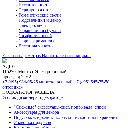
-
Весенние цветы
-
Сервировка стола
-
Романтические свечи
-
Подсвечники и декор
-
Электросвечи
-
Украшения из бумаги
-
Симфония огней
-
Садовая романтика
-
Весенняя упаковка
Ёлка по параметрам
На портале поставщиков
АДРЕС
115230, Москва, Электролитный
проезд, д.3, с.2
+7 (495) 984-05-25
многоканальный
+7 (495) 545-75-58
оптовикам
ПОДКАТАЛОГ РАЗДЕЛА
Уголок дизайнера и декоратора
"Снежные" аксессуары-снег, покрывала, спреи
Аксессуары для декора
Подставки, крючки, подвески, ёмкости для хранения
Упаковка подарков
В помощь дизайнеру