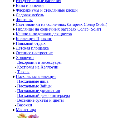
♦
Искусственные растения
♦
Вазы и вазочки
♦
Флорариумы и стеклянные клоши
♦
Садовая мебель
♦
Фонтаны
♦
Светильники на солнечных батареях Солар (Solar)
♦
Гирлянды на солнечных батареях Солар (Solar)
♦
Кашпо и подставки для цветов
♦
Коллекция Прованс
♦
Пляжный отдых
♦
Детская площадка
♦
Осеннее настроение
♦
Хэллоуин
-
Декорации и аксессуары
-
Костюмы на Хэллоуин
-
Тыквы
♦
Пасхальная коллекция
-
Пасхальные яйца
-
Пасхальные Зайцы
-
Пасхальные украшения
-
Пасхальный декор интерьера
-
Весенние букеты и цветы
-
Вазочки
♦
Масленица