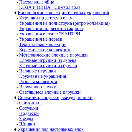
-
Пасхальные яйца
-
КОЗА и ОВЦА - Символ года
♦
Европейские коллекции ёлочных украшений
-
Игрушки на детскую елку
-
Украшения из полистоуна (ретро-коллекция)
-
Украшения-подвески из акрила
-
Украшения в стиле "КАНТРИ"
-
Украшения из перьев
-
Текстильная коллекция
-
Керамические коллекции
-
Металлические ёлочные игрушки
-
Елочные игрушки из дерева
-
Елочные игрушки из бумаги
-
Валяные игрушки
-
Кружевные украшения
-
Розовая коллекция
-
Верхушки на елку
-
Светящиеся ёлочные игрушки
♦
Снежинки, сосульки, звезды, шишки
-
Снежинки
-
Сосульки
-
Подвески
-
Звезды
-
Шишки
♦
Украшения для настольных елок