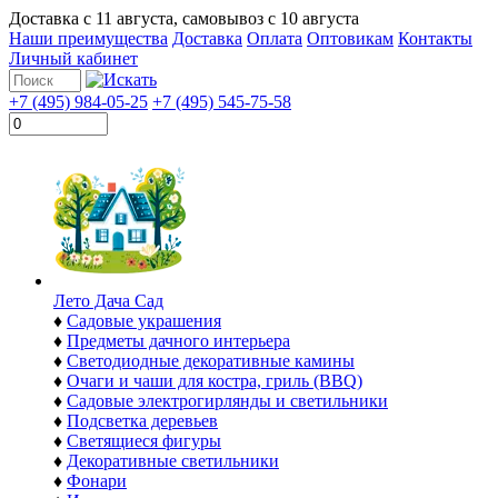
Доставка с
11 августа
, самовывоз с
10 августа
Наши преимущества
Доставка
Оплата
Оптовикам
Контакты
Личный кабинет
+7 (495) 984-05-25
+7 (495) 545-75-58
Лето Дача Сад
♦
Садовые украшения
♦
Предметы дачного интерьера
♦
Светодиодные декоративные камины
♦
Очаги и чаши для костра, гриль (BBQ)
♦
Садовые электрогирлянды и светильники
♦
Подсветка деревьев
♦
Светящиеся фигуры
♦
Декоративные светильники
♦
Фонари