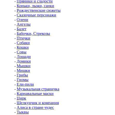
-
Пряники и сладости
-
Коньки, лыжи, санки
-
Рождественские сюжеты
-
Сказочные персонажи
-
Олени
-
Ангелы
-
Балет
-
Бабочки, Стрекозы
-
Птички
-
Собаки
-
Кошки
-
Совы
-
Лошади
-
Домики
-
Мышки
-
Мишки
-
Грибы
-
Гномы
-
Ели-пили
-
Музыкальная страничка
-
Карнавальные маски
-
Цирк
-
Щелкунчик и компания
-
Алиса в стране чудес
-
Тыквы