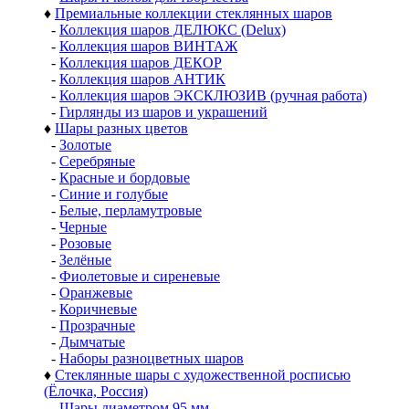
♦
Премиальные коллекции стеклянных шаров
-
Коллекция шаров ДЕЛЮКС (Delux)
-
Коллекция шаров ВИНТАЖ
-
Коллекция шаров ДЕКОР
-
Коллекция шаров АНТИК
-
Коллекция шаров ЭКСКЛЮЗИВ (ручная работа)
-
Гирлянды из шаров и украшений
♦
Шары разных цветов
-
Золотые
-
Серебряные
-
Красные и бордовые
-
Синие и голубые
-
Белые, перламутровые
-
Черные
-
Розовые
-
Зелёные
-
Фиолетовые и сиреневые
-
Оранжевые
-
Коричневые
-
Прозрачные
-
Дымчатые
-
Наборы разноцветных шаров
♦
Стеклянные шары с художественной росписью
(Ёлочка, Россия)
-
Шары диаметром 95 мм