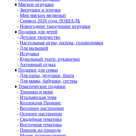
♦
Мягкие игрушки
-
Зверушки и птички
-
Мир мягких медвежат
-
Символ 2026 года ЛОШАДЬ
-
Новогодние танцующие игрушки
♦
Подарки для детей
-
Детское творчество
-
Настольные игры, паззлы, головоломки
-
Для малышей
-
Игрушки
-
Кукольный театр: рукавички
-
Активный отдых
♦
Подарки для семьи
-
Для папы, дедушки, брата
-
Для мамы, бабушки, сестры
♦
Тематические подарки
-
Тропики и море
-
Итальянская тема
-
Коллекция Прованс
-
Весеннее настроение
-
Осеннее настроение
-
Свадебная тематика
-
Восточная тематика
-
Пикник на природе
-
Моряк путешественик