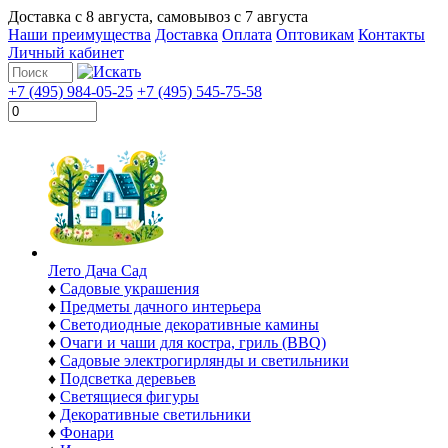
Доставка с
8 августа
, самовывоз с
7 августа
Наши преимущества
Доставка
Оплата
Оптовикам
Контакты
Личный кабинет
+7 (495) 984-05-25
+7 (495) 545-75-58
Лето Дача Сад
♦
Садовые украшения
♦
Предметы дачного интерьера
♦
Светодиодные декоративные камины
♦
Очаги и чаши для костра, гриль (BBQ)
♦
Садовые электрогирлянды и светильники
♦
Подсветка деревьев
♦
Светящиеся фигуры
♦
Декоративные светильники
♦
Фонари