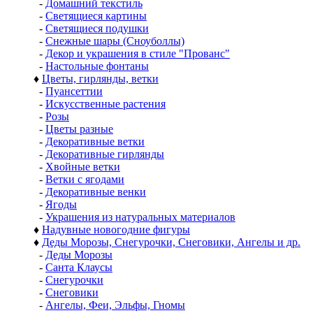
-
Домашний текстиль
-
Светящиеся картины
-
Светящиеся подушки
-
Снежные шары (Сноуболлы)
-
Декор и украшения в стиле "Прованс"
-
Настольные фонтаны
♦
Цветы, гирлянды, ветки
-
Пуансеттии
-
Искусственные растения
-
Розы
-
Цветы разные
-
Декоративные ветки
-
Декоративные гирлянды
-
Хвойные ветки
-
Ветки с ягодами
-
Декоративные венки
-
Ягоды
-
Украшения из натуральных материалов
♦
Надувные новогодние фигуры
♦
Деды Морозы, Снегурочки, Снеговики, Ангелы и др.
-
Деды Морозы
-
Санта Клаусы
-
Снегурочки
-
Снеговики
-
Ангелы, Феи, Эльфы, Гномы