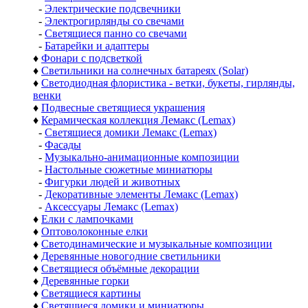
-
Электрические подсвечники
-
Электрогирлянды со свечами
-
Светящиеся панно со свечами
-
Батарейки и адаптеры
♦
Фонари с подсветкой
♦
Светильники на солнечных батареях (Solar)
♦
Светодиодная флористика - ветки, букеты, гирлянды,
венки
♦
Подвесные светящиеся украшения
♦
Керамическая коллекция Лемакс (Lemax)
-
Светящиеся домики Лемакс (Lemax)
-
Фасады
-
Музыкально-анимационные композиции
-
Настольные сюжетные миниатюры
-
Фигурки людей и животных
-
Декоративные элементы Лемакс (Lemax)
-
Аксессуары Лемакс (Lemax)
♦
Елки с лампочками
♦
Оптоволоконные елки
♦
Светодинамические и музыкальные композиции
♦
Деревянные новогодние светильники
♦
Светящиеся объёмные декорации
♦
Деревянные горки
♦
Светящиеся картины
♦
Светящиеся домики и миниатюры