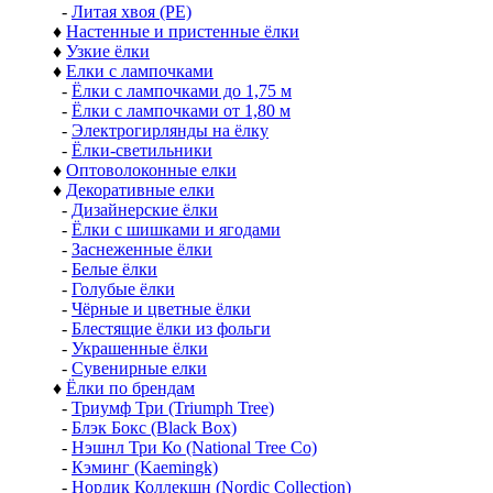
-
Литая хвоя (РЕ)
♦
Настенные и пристенные ёлки
♦
Узкие ёлки
♦
Елки с лампочками
-
Ёлки с лампочками до 1,75 м
-
Ёлки с лампочками от 1,80 м
-
Электрогирлянды на ёлку
-
Ёлки-светильники
♦
Оптоволоконные елки
♦
Декоративные елки
-
Дизайнерские ёлки
-
Ёлки с шишками и ягодами
-
Заснеженные ёлки
-
Белые ёлки
-
Голубые ёлки
-
Чёрные и цветные ёлки
-
Блестящие ёлки из фольги
-
Украшенные ёлки
-
Сувенирные елки
♦
Ёлки по брендам
-
Триумф Три (Triumph Tree)
-
Блэк Бокс (Black Box)
-
Нэшнл Три Ко (National Tree Co)
-
Кэминг (Kaemingk)
-
Нордик Коллекшн (Nordic Collection)