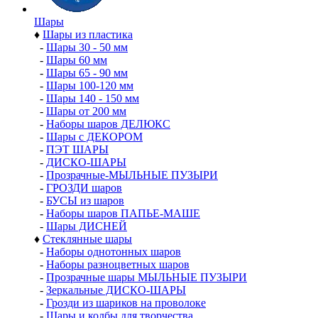
Шары
♦
Шары из пластика
-
Шары 30 - 50 мм
-
Шары 60 мм
-
Шары 65 - 90 мм
-
Шары 100-120 мм
-
Шары 140 - 150 мм
-
Шары от 200 мм
-
Наборы шаров ДЕЛЮКС
-
Шары с ДЕКОРОМ
-
ПЭТ ШАРЫ
-
ДИСКО-ШАРЫ
-
Прозрачные-МЫЛЬНЫЕ ПУЗЫРИ
-
ГРОЗДИ шаров
-
БУСЫ из шаров
-
Наборы шаров ПАПЬЕ-МАШЕ
-
Шары ДИСНЕЙ
♦
Стеклянные шары
-
Наборы однотонных шаров
-
Наборы разноцветных шаров
-
Прозрачные шары МЫЛЬНЫЕ ПУЗЫРИ
-
Зеркальные ДИСКО-ШАРЫ
-
Грозди из шариков на проволоке
-
Шары и колбы для творчества