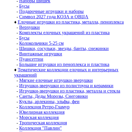
-
Наборы шишек
-
Бусы
-
Подарочные игрушки и наборы
-
Символ 2027 года КОЗА и ОВЦА
♦
Елочные игрушки из пластика, металла, пеноплекса
-
Верхушки
-
Комплекты елочных украшений из пластика
-
Бусы
-
Колокольчики 5-25 см
-
Шишки, сосульки, звезды, банты, снежинки
-
Винтажные игрушки
-
Пуансеттии
-
Большие игрушки из пеноплекса и пластика
♦
Тематические коллекции елочных и интерьерных
украшений
-
Мягкие елочные игрушки-зверушки
-
Игрушки-зверушки из полистоуна и керамики
-
Игрушки-зверушки из пластика, металла и стекла
-
Санты, Деды Морозы, Снеговики
-
Куклы, арлекины, эльфы, феи
-
Коллекция Ретро-Гламур
-
Ювелирная коллекция
-
Морская коллекция
-
Тропическая коллекция
-
Коллекция "Павлин"