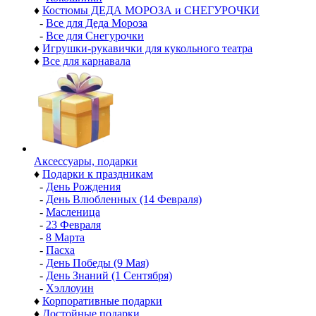
♦
Костюмы ДЕДА МОРОЗА и СНЕГУРОЧКИ
-
Все для Деда Мороза
-
Все для Снегурочки
♦
Игрушки-рукавички для кукольного театра
♦
Все для карнавала
Аксессуары, подарки
♦
Подарки к праздникам
-
День Рождения
-
День Влюбленных (14 Февраля)
-
Масленица
-
23 Февраля
-
8 Марта
-
Пасха
-
День Победы (9 Мая)
-
День Знаний (1 Сентября)
-
Хэллоуин
♦
Корпоративные подарки
♦
Достойные подарки