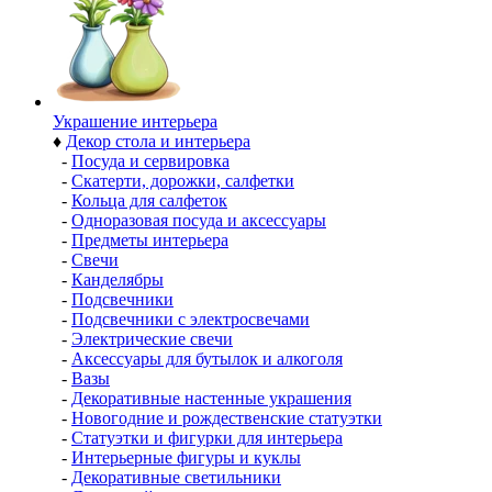
Украшение интерьера
♦
Декор стола и интерьера
-
Посуда и сервировка
-
Скатерти, дорожки, салфетки
-
Кольца для салфеток
-
Одноразовая посуда и аксессуары
-
Предметы интерьера
-
Свечи
-
Канделябры
-
Подсвечники
-
Подсвечники с электросвечами
-
Электрические свечи
-
Аксессуары для бутылок и алкоголя
-
Вазы
-
Декоративные настенные украшения
-
Новогодние и рождественские статуэтки
-
Статуэтки и фигурки для интерьера
-
Интерьерные фигуры и куклы
-
Декоративные светильники