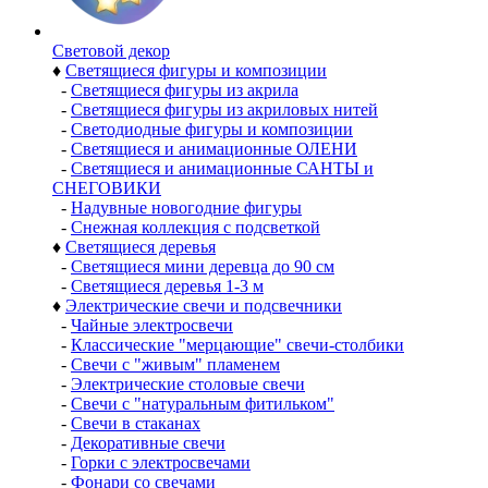
Световой декор
♦
Светящиеся фигуры и композиции
-
Светящиеся фигуры из акрила
-
Светящиеся фигуры из акриловых нитей
-
Светодиодные фигуры и композиции
-
Светящиеся и анимационные ОЛЕНИ
-
Светящиеся и анимационные САНТЫ и
СНЕГОВИКИ
-
Надувные новогодние фигуры
-
Снежная коллекция с подсветкой
♦
Светящиеся деревья
-
Светящиеся мини деревца до 90 см
-
Светящиеся деревья 1-3 м
♦
Электрические свечи и подсвечники
-
Чайные электросвечи
-
Классические "мерцающие" свечи-столбики
-
Свечи с "живым" пламенем
-
Электрические столовые свечи
-
Свечи с "натуральным фитильком"
-
Свечи в стаканах
-
Декоративные свечи
-
Горки с электросвечами
-
Фонари со свечами