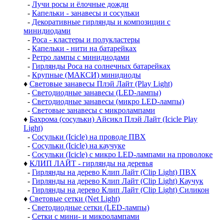
-
Лучи росы и ёлочные дожди
-
Капельки - занавесы и сосульки
-
Декоративные гирлянды и композиции с
минидиодами
-
Роса - кластеры и полукластеры
-
Капельки - нити на батарейках
-
Ретро лампы с минидиодами
-
Гирлянды Роса на солнечных батарейках
-
Крупные (МАКСИ) минидиоды
♦
Световые занавесы Плэй Лайт (Play Light)
-
Светодиодные занавесы (LED-лампы)
-
Светодиодные занавесы (микро LED-лампы)
-
Световые занавесы с микролампами
♦
Бахрома (сосульки) Айсикл Плэй Лайт (Icicle Play
Light)
-
Сосульки (Icicle) на проводе ПВХ
-
Сосульки (Icicle) на каучуке
-
Сосульки (Icicle) с микро LED-лампами на проволоке
♦
КЛИП ЛАЙТ - гирлянды на деревья
-
Гирлянды на дерево Клип Лайт (Clip Light) ПВХ
-
Гирлянды на дерево Клип Лайт (Clip Light) Каучук
-
Гирлянды на дерево Клип Лайт (Clip Light) Силикон
♦
Световые сетки (Net Light)
-
Светодиодные сетки (LED-лампы)
-
Сетки с мини- и микролампами