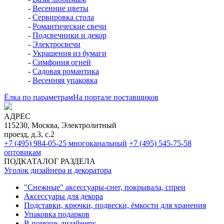
-
Весенние цветы
-
Сервировка стола
-
Романтические свечи
-
Подсвечники и декор
-
Электросвечи
-
Украшения из бумаги
-
Симфония огней
-
Садовая романтика
-
Весенняя упаковка
Ёлка по параметрам
На портале поставщиков
АДРЕС
115230, Москва, Электролитный
проезд, д.3, с.2
+7 (495) 984-05-25
многоканальный
+7 (495) 545-75-58
оптовикам
ПОДКАТАЛОГ РАЗДЕЛА
Уголок дизайнера и декоратора
"Снежные" аксессуары-снег, покрывала, спреи
Аксессуары для декора
Подставки, крючки, подвески, ёмкости для хранения
Упаковка подарков
В помощь дизайнеру