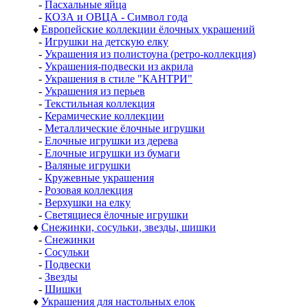
-
Пасхальные яйца
-
КОЗА и ОВЦА - Символ года
♦
Европейские коллекции ёлочных украшений
-
Игрушки на детскую елку
-
Украшения из полистоуна (ретро-коллекция)
-
Украшения-подвески из акрила
-
Украшения в стиле "КАНТРИ"
-
Украшения из перьев
-
Текстильная коллекция
-
Керамические коллекции
-
Металлические ёлочные игрушки
-
Елочные игрушки из дерева
-
Елочные игрушки из бумаги
-
Валяные игрушки
-
Кружевные украшения
-
Розовая коллекция
-
Верхушки на елку
-
Светящиеся ёлочные игрушки
♦
Снежинки, сосульки, звезды, шишки
-
Снежинки
-
Сосульки
-
Подвески
-
Звезды
-
Шишки
♦
Украшения для настольных елок