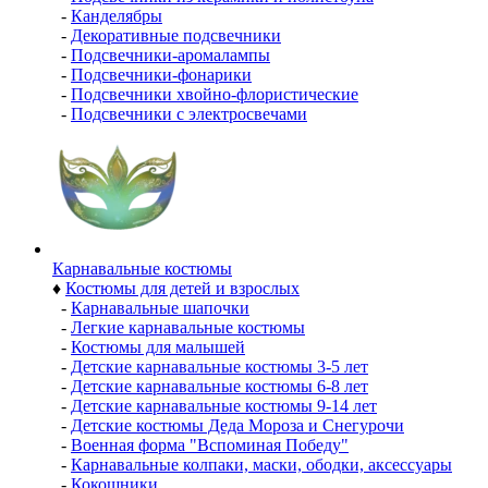
-
Канделябры
-
Декоративные подсвечники
-
Подсвечники-аромалампы
-
Подсвечники-фонарики
-
Подсвечники хвойно-флористические
-
Подсвечники с электросвечами
Карнавальные костюмы
♦
Костюмы для детей и взрослых
-
Карнавальные шапочки
-
Легкие карнавальные костюмы
-
Костюмы для малышей
-
Детские карнавальные костюмы 3-5 лет
-
Детские карнавальные костюмы 6-8 лет
-
Детские карнавальные костюмы 9-14 лет
-
Детские костюмы Деда Мороза и Снегурочи
-
Военная форма "Вспоминая Победу"
-
Карнавальные колпаки, маски, ободки, аксессуары
-
Кокошники