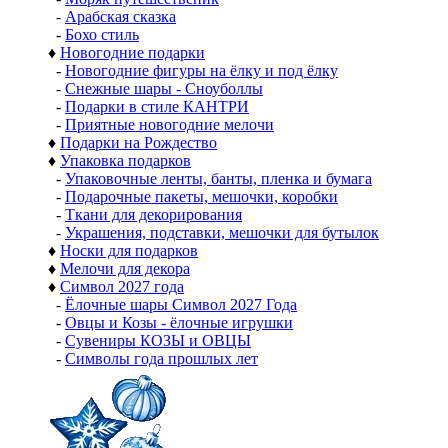
-
Арабская сказка
-
Бохо стиль
♦
Новогодние подарки
-
Новогодние фигуры на ёлку и под ёлку
-
Снежные шары - Сноуболлы
-
Подарки в стиле КАНТРИ
-
Приятные новогодние мелочи
♦
Подарки на Рождество
♦
Упаковка подарков
-
Упаковочные ленты, банты, пленка и бумага
-
Подарочные пакеты, мешочки, коробки
-
Ткани для декорирования
-
Украшения, подставки, мешочки для бутылок
♦
Носки для подарков
♦
Мелочи для декора
♦
Символ 2027 года
-
Ёлочные шары Символ 2027 Года
-
Овцы и Козы - ёлочные игрушки
-
Сувениры КОЗЫ и ОВЦЫ
-
Символы года прошлых лет