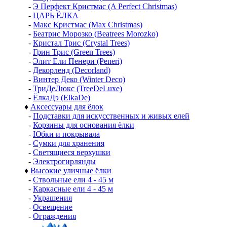
-
Э Перфект Кристмас (A Perfect Christmas)
-
ЦАРЬ ЁЛКА
-
Макс Кристмас (Max Christmas)
-
Беатрис Морозко (Beatrees Morozko)
-
Кристал Трис (Crystal Trees)
-
Грин Трис (Green Trees)
-
Элит Ели Пенери (Peneri)
-
Декорленд (Decorland)
-
Винтер Деко (Winter Deco)
-
ТриДеЛюкс (TreeDeLuxe)
-
ЁлкаДэ (ElkaDe)
♦
Аксессуары для ёлок
-
Подставки для искусственных и живых елей
-
Корзины для основания ёлки
-
Юбки и покрывала
-
Сумки для хранения
-
Светящиеся верхушки
-
Электрогирлянды
♦
Высокие уличные ёлки
-
Ствольные ели 4 - 45 м
-
Каркасные ели 4 - 45 м
-
Украшения
-
Освещение
-
Ограждения