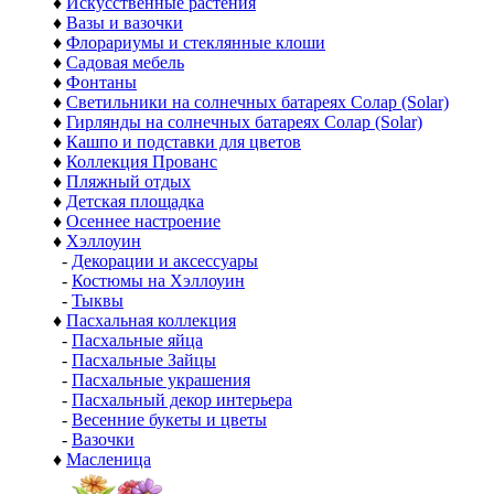
♦
Искусственные растения
♦
Вазы и вазочки
♦
Флорариумы и стеклянные клоши
♦
Садовая мебель
♦
Фонтаны
♦
Светильники на солнечных батареях Солар (Solar)
♦
Гирлянды на солнечных батареях Солар (Solar)
♦
Кашпо и подставки для цветов
♦
Коллекция Прованс
♦
Пляжный отдых
♦
Детская площадка
♦
Осеннее настроение
♦
Хэллоуин
-
Декорации и аксессуары
-
Костюмы на Хэллоуин
-
Тыквы
♦
Пасхальная коллекция
-
Пасхальные яйца
-
Пасхальные Зайцы
-
Пасхальные украшения
-
Пасхальный декор интерьера
-
Весенние букеты и цветы
-
Вазочки
♦
Масленица