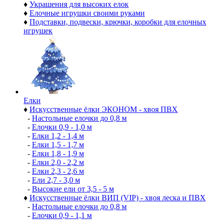
♦
Украшения для высоких елок
♦
Елочные игрушки своими руками
♦
Подставки, подвески, крючки, коробки для елочных
игрушек
Елки
♦
Искусственные ёлки ЭКОНОМ - хвоя ПВХ
-
Настольные елочки до 0,8 м
-
Елочки 0,9 - 1,0 м
-
Елки 1,2 - 1,4 м
-
Елки 1,5 - 1,7 м
-
Елки 1,8 - 1,9 м
-
Елки 2,0 - 2,2 м
-
Елки 2,3 - 2,6 м
-
Ели 2,7 - 3,0 м
-
Высокие ели от 3,5 - 5 м
♦
Искусственные ёлки ВИП (VIP) - хвоя леска и ПВХ
-
Настольные елочки до 0,8 м
-
Елочки 0,9 - 1,1 м