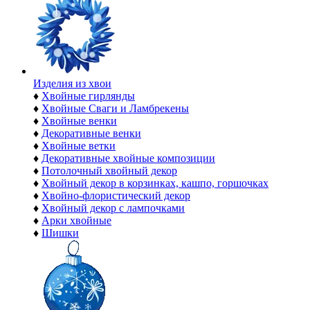
Изделия из хвои
♦
Хвойные гирлянды
♦
Хвойные Сваги и Ламбрекены
♦
Хвойные венки
♦
Декоративные венки
♦
Хвойные ветки
♦
Декоративные хвойные композиции
♦
Потолочный хвойный декор
♦
Хвойный декор в корзинках, кашпо, горшочках
♦
Хвойно-флористический декор
♦
Хвойный декор с лампочками
♦
Арки хвойные
♦
Шишки