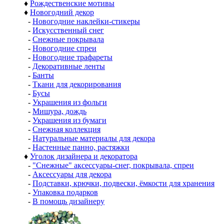
♦
Рождественские мотивы
♦
Новогодний декор
-
Новогодние наклейки-стикеры
-
Искусственный снег
-
Снежные покрывала
-
Новогодние спреи
-
Новогодние трафареты
-
Декоративные ленты
-
Банты
-
Ткани для декорирования
-
Бусы
-
Украшения из фольги
-
Мишура, дождь
-
Украшения из бумаги
-
Снежная коллекция
-
Натуральные материалы для декора
-
Настенные панно, растяжки
♦
Уголок дизайнера и декоратора
-
"Снежные" аксессуары-снег, покрывала, спреи
-
Аксессуары для декора
-
Подставки, крючки, подвески, ёмкости для хранения
-
Упаковка подарков
-
В помощь дизайнеру