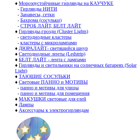
♦
Морозоустойчивые гирлянды на КАУЧУКЕ
-
Гирлянды НИТИ
-
Занавесы, сетки
-
Бахрома (сосульки)
-
СТРОБ ЛАЙТ, БЕЛТ ЛАЙТ
♦
Гирлянды-грозди (Cluster Lights)
-
светодиодные кластеры
-
кластеры с микролампами
♦
ДЮРАЛАЙТ- светящийся шнур
♦
Светодиодные ленты (Ledstrip)
♦
БЕЛТ ЛАЙТ - лента с лампами
♦
Гирлянды и светильники на солнечных батареях (Solar
Light)
♦
ТАЮЩИЕ СОСУЛЬКИ
♦
Световые ПАННО и МОТИВЫ
-
панно и мотивы для улицы
-
панно и мотивы для помещения
♦
МАКУШКИ световые для елей
♦
Лампы
♦
Аксессуары к электрогирляндам