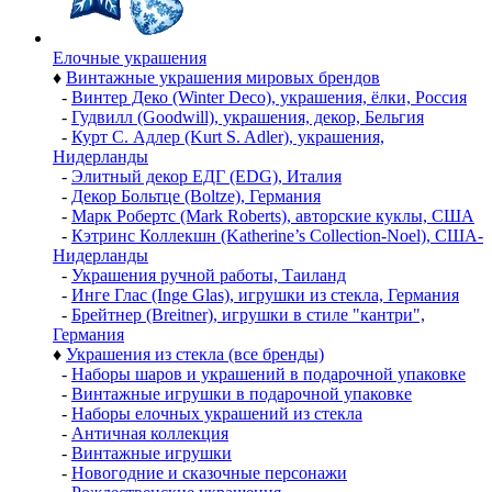
Елочные украшения
♦
Винтажные украшения мировых брендов
-
Винтер Деко (Winter Deco), украшения, ёлки, Россия
-
Гудвилл (Goodwill), украшения, декор, Бельгия
-
Курт С. Адлер (Kurt S. Adler), украшения,
Нидерланды
-
Элитный декор ЕДГ (EDG), Италия
-
Декор Больтце (Boltze), Германия
-
Марк Робертс (Mark Roberts), авторские куклы, США
-
Кэтринс Коллекшн (Katherine’s Collection-Noel), США-
Нидерланды
-
Украшения ручной работы, Таиланд
-
Инге Глас (Inge Glas), игрушки из стекла, Германия
-
Брейтнер (Breitner), игрушки в стиле "кантри",
Германия
♦
Украшения из стекла (все бренды)
-
Наборы шаров и украшений в подарочной упаковке
-
Винтажные игрушки в подарочной упаковке
-
Наборы елочных украшений из стекла
-
Античная коллекция
-
Винтажные игрушки
-
Новогодние и сказочные персонажи