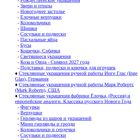
-
Рождественские украшения
-
Звери и птицы
-
Новогоднее застолье
-
Елочные верхушки
-
Колокольчики
-
Шишки
-
Сосульки и подвески
-
Пасхальные яйца
-
Бусы
-
Кошечки, Собачки
-
Светящиеся украшения
-
Коза и Овца - Символ 2027 года
-
Подставки, подвески и крючки для игрушек
♦
Стеклянные украшения ручной работы Инге Глас (Inge
Glas), Германия
♦
Стеклянные украшения ручной работы Марк Робертс
(Mark Roberts), США
♦
Стеклянные украшения фабрики Ёлочка, (Россия) и
европейские аналоги. Классика русского Нового Года
-
Фигурки
-
Верхушки
-
Гирлянды из шаров и украшений
-
Мини гирлянды и грозди
-
Колокольчики и сердечки
-
Сосульки и подвески