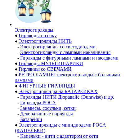
Электро­гирлянды
♦
Гирлянды на елку
♦
Электрогирлянды НИТЬ
-
Электрогирлянды со светодиодами
-
Электрогирлянды с лампами накаливания
-
Гирлянды с фигурными лампами и насадками
♦
Гирлянды МУЛЬТИШАРИКИ
♦
Гирлянды со СВЕЧАМИ
♦
РЕТРО ЛАМПЫ электрогирлянды с большими
лампами
♦
ФИГУРНЫЕ ГИРЛЯНДЫ
♦
Электрогирлянды на БАТАРЕЙКАХ
-
Гирлянды НИТИ Дюравайс (Durawise) и др.
-
Гирлянды РОСА
-
Занавесы, сосульки, сетки
-
Декоративные гирлянды
-
Батарейки
♦
Электрогирлянды с минидиодами РОСА
(КАПЕЛЬКИ)
-
Капельки - нити с адаптером от сети