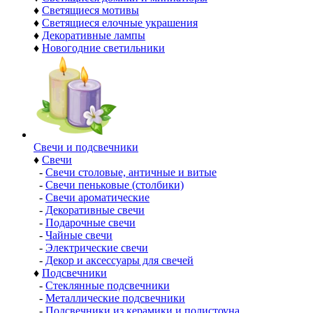
♦
Светящиеся мотивы
♦
Светящиеся елочные украшения
♦
Декоративные лампы
♦
Новогодние светильники
Свечи и подсвечники
♦
Свечи
-
Свечи столовые, античные и витые
-
Свечи пеньковые (столбики)
-
Свечи ароматические
-
Декоративные свечи
-
Подарочные свечи
-
Чайные свечи
-
Электрические свечи
-
Декор и аксессуары для свечей
♦
Подсвечники
-
Стеклянные подсвечники
-
Металлические подсвечники
-
Подсвечники из керамики и полистоуна