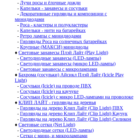
-
Лучи росы и ёлочные дожди
-
Капельки - занавесы и сосульки
-
Декоративные гирлянды и композиции с
минидиодами
-
Роса - кластеры и полукластеры
-
Капельки - нити на батарейках
-
Ретро лампы с минидиодами
-
Гирлянды Роса на солнечных батарейках
-
Крупные (МАКСИ) минидиоды
♦
Световые занавесы Плэй Лайт (Play Light)
-
Светодиодные занавесы (LED-лампы)
-
Светодиодные занавесы (микро LED-лампы)
-
Световые занавесы с микролампами
♦
Бахрома (сосульки) Айсикл Плэй Лайт (Icicle Play
Light)
-
Сосульки (Icicle) на проводе ПВХ
-
Сосульки (Icicle) на каучуке
-
Сосульки (Icicle) с микро LED-лампами на проволоке
♦
КЛИП ЛАЙТ - гирлянды на деревья
-
Гирлянды на дерево Клип Лайт (Clip Light) ПВХ
-
Гирлянды на дерево Клип Лайт (Clip Light) Каучук
-
Гирлянды на дерево Клип Лайт (Clip Light) Силикон
♦
Световые сетки (Net Light)
-
Светодиодные сетки (LED-лампы)
-
Сетки с мини- и микролампами