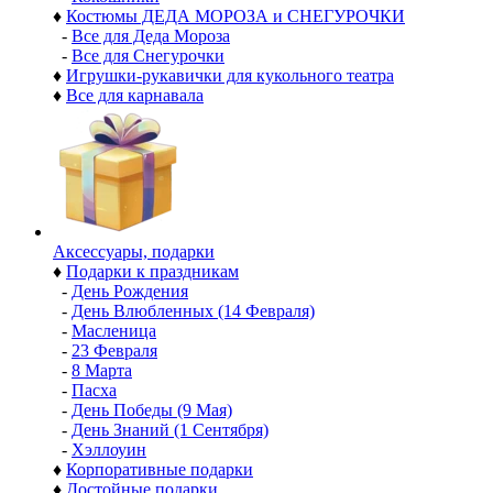
♦
Костюмы ДЕДА МОРОЗА и СНЕГУРОЧКИ
-
Все для Деда Мороза
-
Все для Снегурочки
♦
Игрушки-рукавички для кукольного театра
♦
Все для карнавала
Аксессуары, подарки
♦
Подарки к праздникам
-
День Рождения
-
День Влюбленных (14 Февраля)
-
Масленица
-
23 Февраля
-
8 Марта
-
Пасха
-
День Победы (9 Мая)
-
День Знаний (1 Сентября)
-
Хэллоуин
♦
Корпоративные подарки
♦
Достойные подарки