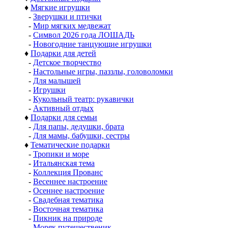
♦
Мягкие игрушки
-
Зверушки и птички
-
Мир мягких медвежат
-
Символ 2026 года ЛОШАДЬ
-
Новогодние танцующие игрушки
♦
Подарки для детей
-
Детское творчество
-
Настольные игры, паззлы, головоломки
-
Для малышей
-
Игрушки
-
Кукольный театр: рукавички
-
Активный отдых
♦
Подарки для семьи
-
Для папы, дедушки, брата
-
Для мамы, бабушки, сестры
♦
Тематические подарки
-
Тропики и море
-
Итальянская тема
-
Коллекция Прованс
-
Весеннее настроение
-
Осеннее настроение
-
Свадебная тематика
-
Восточная тематика
-
Пикник на природе
-
Моряк путешественик