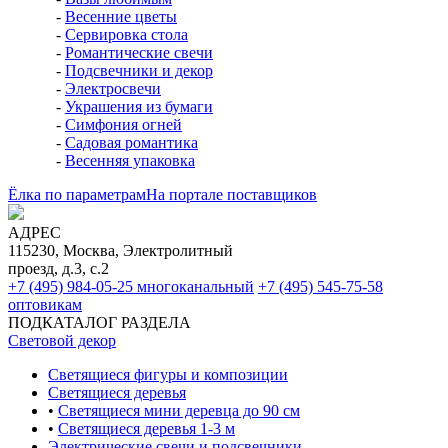
-
Весенние цветы
-
Сервировка стола
-
Романтические свечи
-
Подсвечники и декор
-
Электросвечи
-
Украшения из бумаги
-
Симфония огней
-
Садовая романтика
-
Весенняя упаковка
Ёлка по параметрам
На портале поставщиков
АДРЕС
115230, Москва, Электролитный
проезд, д.3, с.2
+7 (495) 984-05-25
многоканальный
+7 (495) 545-75-58
оптовикам
ПОДКАТАЛОГ РАЗДЕЛА
Световой декор
Светящиеся фигуры и композиции
Светящиеся деревья
•
Светящиеся мини деревца до 90 см
•
Светящиеся деревья 1-3 м
Электрические свечи и подсвечники