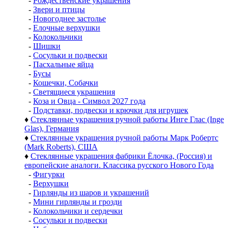
-
Рождественские украшения
-
Звери и птицы
-
Новогоднее застолье
-
Елочные верхушки
-
Колокольчики
-
Шишки
-
Сосульки и подвески
-
Пасхальные яйца
-
Бусы
-
Кошечки, Собачки
-
Светящиеся украшения
-
Коза и Овца - Символ 2027 года
-
Подставки, подвески и крючки для игрушек
♦
Стеклянные украшения ручной работы Инге Глас (Inge
Glas), Германия
♦
Стеклянные украшения ручной работы Марк Робертс
(Mark Roberts), США
♦
Стеклянные украшения фабрики Ёлочка, (Россия) и
европейские аналоги. Классика русского Нового Года
-
Фигурки
-
Верхушки
-
Гирлянды из шаров и украшений
-
Мини гирлянды и грозди
-
Колокольчики и сердечки
-
Сосульки и подвески