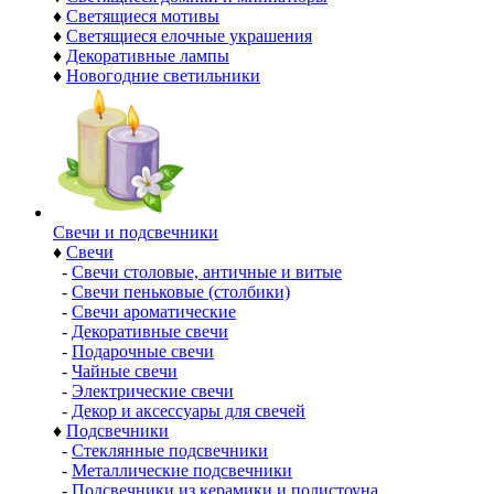
♦
Светящиеся мотивы
♦
Светящиеся елочные украшения
♦
Декоративные лампы
♦
Новогодние светильники
Свечи и подсвечники
♦
Свечи
-
Свечи столовые, античные и витые
-
Свечи пеньковые (столбики)
-
Свечи ароматические
-
Декоративные свечи
-
Подарочные свечи
-
Чайные свечи
-
Электрические свечи
-
Декор и аксессуары для свечей
♦
Подсвечники
-
Стеклянные подсвечники
-
Металлические подсвечники
-
Подсвечники из керамики и полистоуна