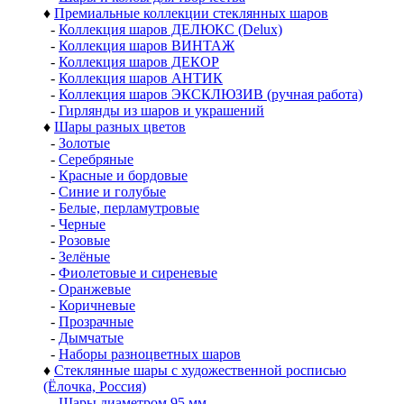
♦
Премиальные коллекции стеклянных шаров
-
Коллекция шаров ДЕЛЮКС (Delux)
-
Коллекция шаров ВИНТАЖ
-
Коллекция шаров ДЕКОР
-
Коллекция шаров АНТИК
-
Коллекция шаров ЭКСКЛЮЗИВ (ручная работа)
-
Гирлянды из шаров и украшений
♦
Шары разных цветов
-
Золотые
-
Серебряные
-
Красные и бордовые
-
Синие и голубые
-
Белые, перламутровые
-
Черные
-
Розовые
-
Зелёные
-
Фиолетовые и сиреневые
-
Оранжевые
-
Коричневые
-
Прозрачные
-
Дымчатые
-
Наборы разноцветных шаров
♦
Стеклянные шары с художественной росписью
(Ёлочка, Россия)
-
Шары диаметром 95 мм