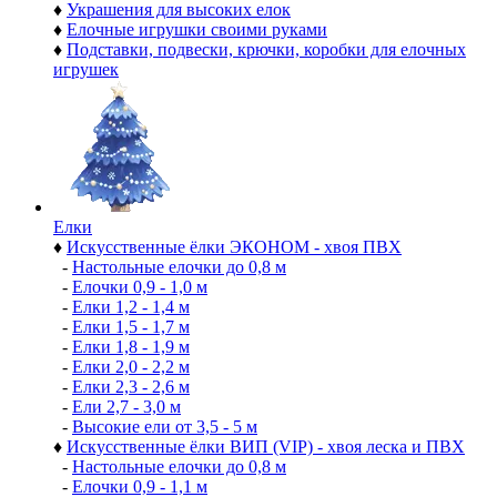
♦
Украшения для высоких елок
♦
Елочные игрушки своими руками
♦
Подставки, подвески, крючки, коробки для елочных
игрушек
Елки
♦
Искусственные ёлки ЭКОНОМ - хвоя ПВХ
-
Настольные елочки до 0,8 м
-
Елочки 0,9 - 1,0 м
-
Елки 1,2 - 1,4 м
-
Елки 1,5 - 1,7 м
-
Елки 1,8 - 1,9 м
-
Елки 2,0 - 2,2 м
-
Елки 2,3 - 2,6 м
-
Ели 2,7 - 3,0 м
-
Высокие ели от 3,5 - 5 м
♦
Искусственные ёлки ВИП (VIP) - хвоя леска и ПВХ
-
Настольные елочки до 0,8 м
-
Елочки 0,9 - 1,1 м