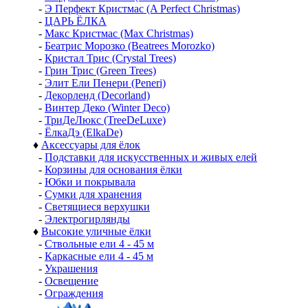
-
Э Перфект Кристмас (A Perfect Christmas)
-
ЦАРЬ ЁЛКА
-
Макс Кристмас (Max Christmas)
-
Беатрис Морозко (Beatrees Morozko)
-
Кристал Трис (Crystal Trees)
-
Грин Трис (Green Trees)
-
Элит Ели Пенери (Peneri)
-
Декорленд (Decorland)
-
Винтер Деко (Winter Deco)
-
ТриДеЛюкс (TreeDeLuxe)
-
ЁлкаДэ (ElkaDe)
♦
Аксессуары для ёлок
-
Подставки для искусственных и живых елей
-
Корзины для основания ёлки
-
Юбки и покрывала
-
Сумки для хранения
-
Светящиеся верхушки
-
Электрогирлянды
♦
Высокие уличные ёлки
-
Ствольные ели 4 - 45 м
-
Каркасные ели 4 - 45 м
-
Украшения
-
Освещение
-
Ограждения