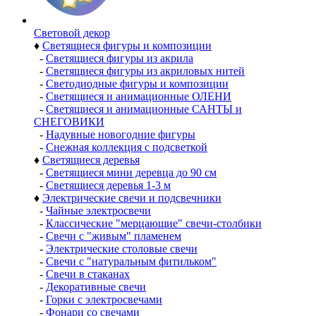
Световой декор
♦
Светящиеся фигуры и композиции
-
Светящиеся фигуры из акрила
-
Светящиеся фигуры из акриловых нитей
-
Светодиодные фигуры и композиции
-
Светящиеся и анимационные ОЛЕНИ
-
Светящиеся и анимационные САНТЫ и
СНЕГОВИКИ
-
Надувные новогодние фигуры
-
Снежная коллекция с подсветкой
♦
Светящиеся деревья
-
Светящиеся мини деревца до 90 см
-
Светящиеся деревья 1-3 м
♦
Электрические свечи и подсвечники
-
Чайные электросвечи
-
Классические "мерцающие" свечи-столбики
-
Свечи с "живым" пламенем
-
Электрические столовые свечи
-
Свечи с "натуральным фитильком"
-
Свечи в стаканах
-
Декоративные свечи
-
Горки с электросвечами
-
Фонари со свечами