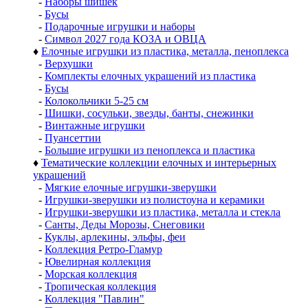
-
Наборы шишек
-
Бусы
-
Подарочные игрушки и наборы
-
Символ 2027 года КОЗА и ОВЦА
♦
Елочные игрушки из пластика, металла, пеноплекса
-
Верхушки
-
Комплекты елочных украшений из пластика
-
Бусы
-
Колокольчики 5-25 см
-
Шишки, сосульки, звезды, банты, снежинки
-
Винтажные игрушки
-
Пуансеттии
-
Большие игрушки из пеноплекса и пластика
♦
Тематические коллекции елочных и интерьерных
украшений
-
Мягкие елочные игрушки-зверушки
-
Игрушки-зверушки из полистоуна и керамики
-
Игрушки-зверушки из пластика, металла и стекла
-
Санты, Деды Морозы, Снеговики
-
Куклы, арлекины, эльфы, феи
-
Коллекция Ретро-Гламур
-
Ювелирная коллекция
-
Морская коллекция
-
Тропическая коллекция
-
Коллекция "Павлин"