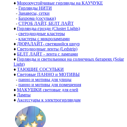
♦
Морозоустойчивые гирлянды на КАУЧУКЕ
-
Гирлянды НИТИ
-
Занавесы, сетки
-
Бахрома (сосульки)
-
СТРОБ ЛАЙТ, БЕЛТ ЛАЙТ
♦
Гирлянды-грозди (Cluster Lights)
-
светодиодные кластеры
-
кластеры с микролампами
♦
ДЮРАЛАЙТ- светящийся шнур
♦
Светодиодные ленты (Ledstrip)
♦
БЕЛТ ЛАЙТ - лента с лампами
♦
Гирлянды и светильники на солнечных батареях (Solar
Light)
♦
ТАЮЩИЕ СОСУЛЬКИ
♦
Световые ПАННО и МОТИВЫ
-
панно и мотивы для улицы
-
панно и мотивы для помещения
♦
МАКУШКИ световые для елей
♦
Лампы
♦
Аксессуары к электрогирляндам