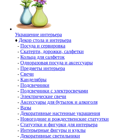
Украшение интерьера
♦
Декор стола и интерьера
-
Посуда и сервировка
-
Скатерти, дорожки, салфетки
-
Кольца для салфеток
-
Одноразовая посуда и аксессуары
-
Предметы интерьера
-
Свечи
-
Канделябры
-
Подсвечники
-
Подсвечники с электросвечами
-
Электрические свечи
-
Аксессуары для бутылок и алкоголя
-
Вазы
-
Декоративные настенные украшения
-
Новогодние и рождественские статуэтки
-
Статуэтки и фигурки для интерьера
-
Интерьерные фигуры и куклы
-
Декоративные светильники