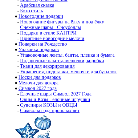
-
Арабская сказка
-
Бохо стиль
♦
Новогодние подарки
-
Новогодние фигуры на ёлку и под ёлку
-
Снежные шары - Сноуболлы
-
Подарки в стиле КАНТРИ
-
Приятные новогодние мелочи
♦
Подарки на Рождество
♦
Упаковка подарков
-
Упаковочные ленты, банты, пленка и бумага
-
Подарочные пакеты, мешочки, коробки
-
Ткани для декорирования
-
Украшения, подставки, мешочки для бутылок
♦
Носки для подарков
♦
Мелочи для декора
♦
Символ 2027 года
-
Ёлочные шары Символ 2027 Года
-
Овцы и Козы - ёлочные игрушки
-
Сувениры КОЗЫ и ОВЦЫ
-
Символы года прошлых лет