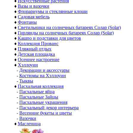
♦
Искусственные растения
♦
Вазы и вазочки
♦
Флорариумы и стеклянные клоши
♦
Садовая мебель
♦
Фонтаны
♦
Светильники на солнечных батареях Солар (Solar)
♦
Гирлянды на солнечных батареях Солар (Solar)
♦
Кашпо и подставки для цветов
♦
Коллекция Прованс
♦
Пляжный отдых
♦
Детская площадка
♦
Осеннее настроение
♦
Хэллоуин
-
Декорации и аксессуары
-
Костюмы на Хэллоуин
-
Тыквы
♦
Пасхальная коллекция
-
Пасхальные яйца
-
Пасхальные Зайцы
-
Пасхальные украшения
-
Пасхальный декор интерьера
-
Весенние букеты и цветы
-
Вазочки
♦
Масленица