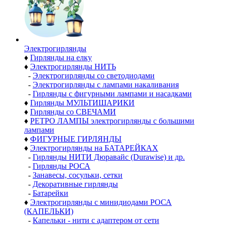
Электро­гирлянды
♦
Гирлянды на елку
♦
Электрогирлянды НИТЬ
-
Электрогирлянды со светодиодами
-
Электрогирлянды с лампами накаливания
-
Гирлянды с фигурными лампами и насадками
♦
Гирлянды МУЛЬТИШАРИКИ
♦
Гирлянды со СВЕЧАМИ
♦
РЕТРО ЛАМПЫ электрогирлянды с большими
лампами
♦
ФИГУРНЫЕ ГИРЛЯНДЫ
♦
Электрогирлянды на БАТАРЕЙКАХ
-
Гирлянды НИТИ Дюравайс (Durawise) и др.
-
Гирлянды РОСА
-
Занавесы, сосульки, сетки
-
Декоративные гирлянды
-
Батарейки
♦
Электрогирлянды с минидиодами РОСА
(КАПЕЛЬКИ)
-
Капельки - нити с адаптером от сети