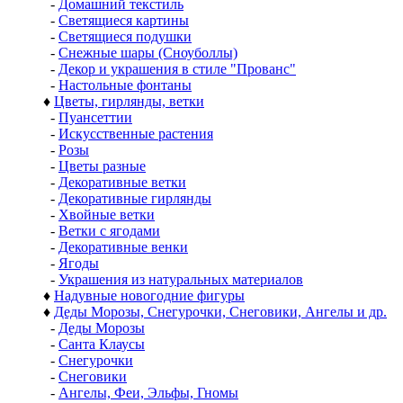
-
Домашний текстиль
-
Светящиеся картины
-
Светящиеся подушки
-
Снежные шары (Сноуболлы)
-
Декор и украшения в стиле "Прованс"
-
Настольные фонтаны
♦
Цветы, гирлянды, ветки
-
Пуансеттии
-
Искусственные растения
-
Розы
-
Цветы разные
-
Декоративные ветки
-
Декоративные гирлянды
-
Хвойные ветки
-
Ветки с ягодами
-
Декоративные венки
-
Ягоды
-
Украшения из натуральных материалов
♦
Надувные новогодние фигуры
♦
Деды Морозы, Снегурочки, Снеговики, Ангелы и др.
-
Деды Морозы
-
Санта Клаусы
-
Снегурочки
-
Снеговики
-
Ангелы, Феи, Эльфы, Гномы