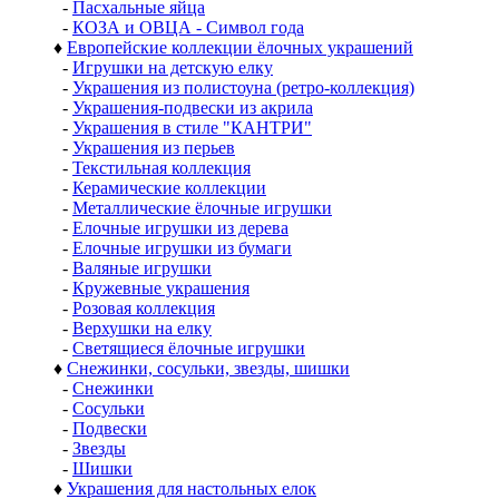
-
Пасхальные яйца
-
КОЗА и ОВЦА - Символ года
♦
Европейские коллекции ёлочных украшений
-
Игрушки на детскую елку
-
Украшения из полистоуна (ретро-коллекция)
-
Украшения-подвески из акрила
-
Украшения в стиле "КАНТРИ"
-
Украшения из перьев
-
Текстильная коллекция
-
Керамические коллекции
-
Металлические ёлочные игрушки
-
Елочные игрушки из дерева
-
Елочные игрушки из бумаги
-
Валяные игрушки
-
Кружевные украшения
-
Розовая коллекция
-
Верхушки на елку
-
Светящиеся ёлочные игрушки
♦
Снежинки, сосульки, звезды, шишки
-
Снежинки
-
Сосульки
-
Подвески
-
Звезды
-
Шишки
♦
Украшения для настольных елок