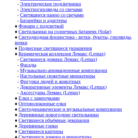
-
Электрические подсвечники
-
Электрогирлянды со свечами
-
Светящиеся панно со свечами
-
Батарейки и адаптеры
♦
Фонари с подсветкой
♦
Светильники на солнечных батареях (Solar)
♦
Светодиодная флористика - ветки, букеты, гирлянды,
венки
♦
Подвесные светящиеся украшения
♦
Керамическая коллекция Лемакс (Lemax)
-
Светящиеся домики Лемакс (Lemax)
-
Фасады
-
Музыкально-анимационные композиции
-
Настольные сюжетные миниатюры
-
Фигурки людей и животных
-
Декоративные элементы Лемакс (Lemax)
-
Аксессуары Лемакс (Lemax)
♦
Елки с лампочками
♦
Оптоволоконные елки
♦
Светодинамические и музыкальные композиции
♦
Деревянные новогодние светильники
♦
Светящиеся объёмные декорации
♦
Деревянные горки
♦
Светящиеся картины
♦
Светящиеся домики и миниатюры