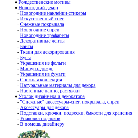
♦
Рождественские мотивы
♦
Новогодний декор
-
Новогодние наклейки-стикеры
-
Искусственный снег
-
Снежные покрывала
-
Новогодние спреи
-
Новогодние трафареты
-
Декоративные ленты
-
Банты
-
Ткани для декорирования
-
Бусы
-
Украшения из фольги
-
Мишура, дождь
-
Украшения из бумаги
-
Снежная коллекция
-
Натуральные материалы для декора
-
Настенные панно, растяжки
♦
Уголок дизайнера и декоратора
-
"Снежные" аксессуары-снег, покрывала, спреи
-
Аксессуары для декора
-
Подставки, крючки, подвески, ёмкости для хранения
-
Упаковка подарков
-
В помощь дизайнеру