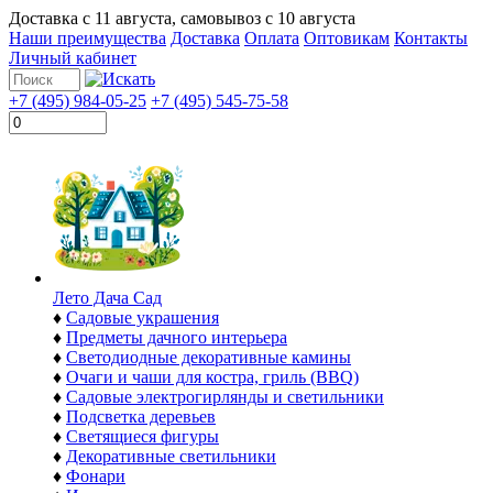
Доставка с
11 августа
, самовывоз с
10 августа
Наши преимущества
Доставка
Оплата
Оптовикам
Контакты
Личный кабинет
+7 (495) 984-05-25
+7 (495) 545-75-58
Лето Дача Сад
♦
Садовые украшения
♦
Предметы дачного интерьера
♦
Светодиодные декоративные камины
♦
Очаги и чаши для костра, гриль (BBQ)
♦
Садовые электрогирлянды и светильники
♦
Подсветка деревьев
♦
Светящиеся фигуры
♦
Декоративные светильники
♦
Фонари