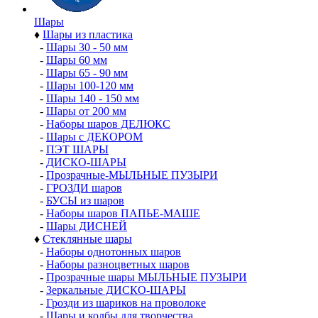
Шары
♦
Шары из пластика
-
Шары 30 - 50 мм
-
Шары 60 мм
-
Шары 65 - 90 мм
-
Шары 100-120 мм
-
Шары 140 - 150 мм
-
Шары от 200 мм
-
Наборы шаров ДЕЛЮКС
-
Шары с ДЕКОРОМ
-
ПЭТ ШАРЫ
-
ДИСКО-ШАРЫ
-
Прозрачные-МЫЛЬНЫЕ ПУЗЫРИ
-
ГРОЗДИ шаров
-
БУСЫ из шаров
-
Наборы шаров ПАПЬЕ-МАШЕ
-
Шары ДИСНЕЙ
♦
Стеклянные шары
-
Наборы однотонных шаров
-
Наборы разноцветных шаров
-
Прозрачные шары МЫЛЬНЫЕ ПУЗЫРИ
-
Зеркальные ДИСКО-ШАРЫ
-
Грозди из шариков на проволоке
-
Шары и колбы для творчества