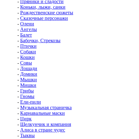
-
Пряники и сладости
-
Коньки, лыжи, санки
-
Рождественские сюжеты
-
Сказочные персонажи
-
Олени
-
Ангелы
-
Балет
-
Бабочки, Стрекозы
-
Птички
-
Собаки
-
Кошки
-
Совы
-
Лошади
-
Домики
-
Мышки
-
Мишки
-
Грибы
-
Гномы
-
Ели-пили
-
Музыкальная страничка
-
Карнавальные маски
-
Цирк
-
Щелкунчик и компания
-
Алиса в стране чудес
-
Тыквы