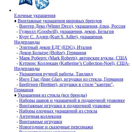
Елочные украшения
♦
Винтажные украшения мировых брендов
-
Винтер Деко (Winter Deco), украшения, ёлки, Россия
-
Гудвилл (Goodwill), украшения, декор, Бельгия
-
Курт С. Адлер (Kurt S. Adler), украшения,
Нидерланды
-
Элитный декор ЕДГ (EDG), Италия
-
Декор Больтце (Boltze), Германия
-
Марк Робертс (Mark Roberts), авторские куклы, США
-
Кэтринс Коллекшн (Katherine’s Collection-Noel), США-
Нидерланды
-
Украшения ручной работы, Таиланд
-
Инге Глас (Inge Glas), игрушки из стекла, Германия
-
Брейтнер (Breitner), игрушки в стиле "кантри",
Германия
♦
Украшения из стекла (все бренды)
-
Наборы шаров и украшений в подарочной упаковке
-
Винтажные игрушки в подарочной упаковке
-
Наборы елочных украшений из стекла
-
Античная коллекция
-
Винтажные игрушки
-
Новогодние и сказочные персонажи