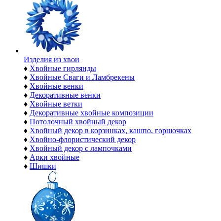
Изделия из хвои
♦
Хвойные гирлянды
♦
Хвойные Сваги и Ламбрекены
♦
Хвойные венки
♦
Декоративные венки
♦
Хвойные ветки
♦
Декоративные хвойные композиции
♦
Потолочный хвойный декор
♦
Хвойный декор в корзинках, кашпо, горшочках
♦
Хвойно-флористический декор
♦
Хвойный декор с лампочками
♦
Арки хвойные
♦
Шишки