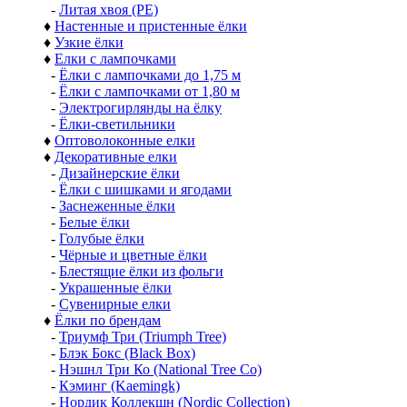
-
Литая хвоя (РЕ)
♦
Настенные и пристенные ёлки
♦
Узкие ёлки
♦
Елки с лампочками
-
Ёлки с лампочками до 1,75 м
-
Ёлки с лампочками от 1,80 м
-
Электрогирлянды на ёлку
-
Ёлки-светильники
♦
Оптоволоконные елки
♦
Декоративные елки
-
Дизайнерские ёлки
-
Ёлки с шишками и ягодами
-
Заснеженные ёлки
-
Белые ёлки
-
Голубые ёлки
-
Чёрные и цветные ёлки
-
Блестящие ёлки из фольги
-
Украшенные ёлки
-
Сувенирные елки
♦
Ёлки по брендам
-
Триумф Три (Triumph Tree)
-
Блэк Бокс (Black Box)
-
Нэшнл Три Ко (National Tree Co)
-
Кэминг (Kaemingk)
-
Нордик Коллекшн (Nordic Collection)