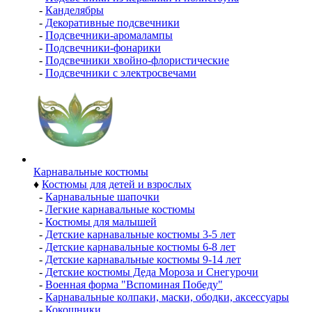
-
Канделябры
-
Декоративные подсвечники
-
Подсвечники-аромалампы
-
Подсвечники-фонарики
-
Подсвечники хвойно-флористические
-
Подсвечники с электросвечами
Карнавальные костюмы
♦
Костюмы для детей и взрослых
-
Карнавальные шапочки
-
Легкие карнавальные костюмы
-
Костюмы для малышей
-
Детские карнавальные костюмы 3-5 лет
-
Детские карнавальные костюмы 6-8 лет
-
Детские карнавальные костюмы 9-14 лет
-
Детские костюмы Деда Мороза и Снегурочи
-
Военная форма "Вспоминая Победу"
-
Карнавальные колпаки, маски, ободки, аксессуары
-
Кокошники