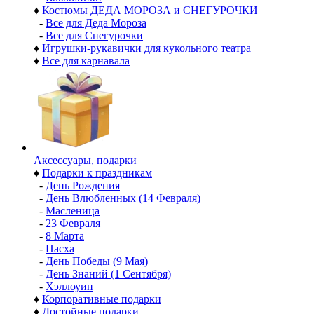
♦
Костюмы ДЕДА МОРОЗА и СНЕГУРОЧКИ
-
Все для Деда Мороза
-
Все для Снегурочки
♦
Игрушки-рукавички для кукольного театра
♦
Все для карнавала
Аксессуары, подарки
♦
Подарки к праздникам
-
День Рождения
-
День Влюбленных (14 Февраля)
-
Масленица
-
23 Февраля
-
8 Марта
-
Пасха
-
День Победы (9 Мая)
-
День Знаний (1 Сентября)
-
Хэллоуин
♦
Корпоративные подарки
♦
Достойные подарки