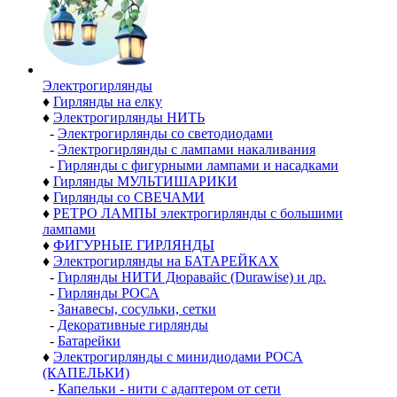
Электро­гирлянды
♦
Гирлянды на елку
♦
Электрогирлянды НИТЬ
-
Электрогирлянды со светодиодами
-
Электрогирлянды с лампами накаливания
-
Гирлянды с фигурными лампами и насадками
♦
Гирлянды МУЛЬТИШАРИКИ
♦
Гирлянды со СВЕЧАМИ
♦
РЕТРО ЛАМПЫ электрогирлянды с большими
лампами
♦
ФИГУРНЫЕ ГИРЛЯНДЫ
♦
Электрогирлянды на БАТАРЕЙКАХ
-
Гирлянды НИТИ Дюравайс (Durawise) и др.
-
Гирлянды РОСА
-
Занавесы, сосульки, сетки
-
Декоративные гирлянды
-
Батарейки
♦
Электрогирлянды с минидиодами РОСА
(КАПЕЛЬКИ)
-
Капельки - нити с адаптером от сети