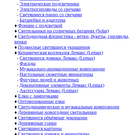
-
Электрические подсвечники
-
Электрогирлянды со свечами
-
Светящиеся панно со свечами
-
Батарейки и адаптеры
♦
Фонари с подсветкой
♦
Светильники на солнечных батареях (Solar)
♦
Светодиодная флористика - ветки, букеты, гирлянды,
венки
♦
Подвесные светящиеся украшения
♦
Керамическая коллекция Лемакс (Lemax)
-
Светящиеся домики Лемакс (Lemax)
-
Фасады
-
Музыкально-анимационные композиции
-
Настольные сюжетные миниатюры
-
Фигурки людей и животных
-
Декоративные элементы Лемакс (Lemax)
-
Аксессуары Лемакс (Lemax)
♦
Елки с лампочками
♦
Оптоволоконные елки
♦
Светодинамические и музыкальные композиции
♦
Деревянные новогодние светильники
♦
Светящиеся объёмные декорации
♦
Деревянные горки
♦
Светящиеся картины
♦
Светящиеся домики и миниатюры