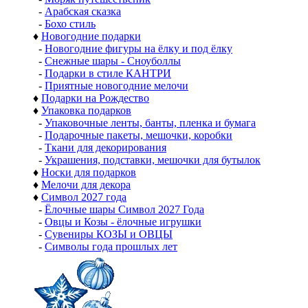
-
Арабская сказка
-
Бохо стиль
♦
Новогодние подарки
-
Новогодние фигуры на ёлку и под ёлку
-
Снежные шары - Сноуболлы
-
Подарки в стиле КАНТРИ
-
Приятные новогодние мелочи
♦
Подарки на Рождество
♦
Упаковка подарков
-
Упаковочные ленты, банты, пленка и бумага
-
Подарочные пакеты, мешочки, коробки
-
Ткани для декорирования
-
Украшения, подставки, мешочки для бутылок
♦
Носки для подарков
♦
Мелочи для декора
♦
Символ 2027 года
-
Ёлочные шары Символ 2027 Года
-
Овцы и Козы - ёлочные игрушки
-
Сувениры КОЗЫ и ОВЦЫ
-
Символы года прошлых лет