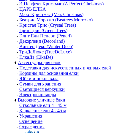
-
Э Перфект Кристмас (A Perfect Christmas)
-
ЦАРЬ ЁЛКА
-
Макс Кристмас (Max Christmas)
-
Беатрис Морозко (Beatrees Morozko)
-
Кристал Трис (Crystal Trees)
-
Грин Трис (Green Trees)
-
Элит Ели Пенери (Peneri)
-
Декорленд (Decorland)
-
Винтер Деко (Winter Deco)
-
ТриДеЛюкс (TreeDeLuxe)
-
ЁлкаДэ (ElkaDe)
♦
Аксессуары для ёлок
-
Подставки для искусственных и живых елей
-
Корзины для основания ёлки
-
Юбки и покрывала
-
Сумки для хранения
-
Светящиеся верхушки
-
Электрогирлянды
♦
Высокие уличные ёлки
-
Ствольные ели 4 - 45 м
-
Каркасные ели 4 - 45 м
-
Украшения
-
Освещение
-
Ограждения