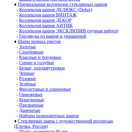
♦
Премиальные коллекции стеклянных шаров
-
Коллекция шаров ДЕЛЮКС (Delux)
-
Коллекция шаров ВИНТАЖ
-
Коллекция шаров ДЕКОР
-
Коллекция шаров АНТИК
-
Коллекция шаров ЭКСКЛЮЗИВ (ручная работа)
-
Гирлянды из шаров и украшений
♦
Шары разных цветов
-
Золотые
-
Серебряные
-
Красные и бордовые
-
Синие и голубые
-
Белые, перламутровые
-
Черные
-
Розовые
-
Зелёные
-
Фиолетовые и сиреневые
-
Оранжевые
-
Коричневые
-
Прозрачные
-
Дымчатые
-
Наборы разноцветных шаров
♦
Стеклянные шары с художественной росписью
(Ёлочка, Россия)
-
Шары диаметром 95 мм