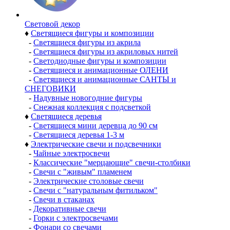
Световой декор
♦
Светящиеся фигуры и композиции
-
Светящиеся фигуры из акрила
-
Светящиеся фигуры из акриловых нитей
-
Светодиодные фигуры и композиции
-
Светящиеся и анимационные ОЛЕНИ
-
Светящиеся и анимационные САНТЫ и
СНЕГОВИКИ
-
Надувные новогодние фигуры
-
Снежная коллекция с подсветкой
♦
Светящиеся деревья
-
Светящиеся мини деревца до 90 см
-
Светящиеся деревья 1-3 м
♦
Электрические свечи и подсвечники
-
Чайные электросвечи
-
Классические "мерцающие" свечи-столбики
-
Свечи с "живым" пламенем
-
Электрические столовые свечи
-
Свечи с "натуральным фитильком"
-
Свечи в стаканах
-
Декоративные свечи
-
Горки с электросвечами
-
Фонари со свечами