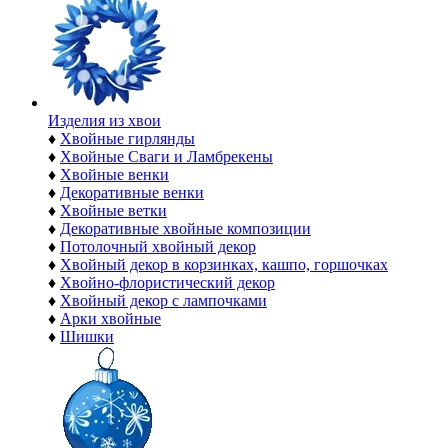
Изделия из хвои
♦
Хвойные гирлянды
♦
Хвойные Сваги и Ламбрекены
♦
Хвойные венки
♦
Декоративные венки
♦
Хвойные ветки
♦
Декоративные хвойные композиции
♦
Потолочный хвойный декор
♦
Хвойный декор в корзинках, кашпо, горшочках
♦
Хвойно-флористический декор
♦
Хвойный декор с лампочками
♦
Арки хвойные
♦
Шишки