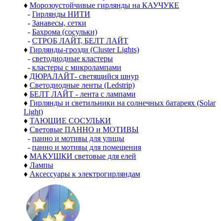
♦
Морозоустойчивые гирлянды на КАУЧУКЕ
-
Гирлянды НИТИ
-
Занавесы, сетки
-
Бахрома (сосульки)
-
СТРОБ ЛАЙТ, БЕЛТ ЛАЙТ
♦
Гирлянды-грозди (Cluster Lights)
-
светодиодные кластеры
-
кластеры с микролампами
♦
ДЮРАЛАЙТ- светящийся шнур
♦
Светодиодные ленты (Ledstrip)
♦
БЕЛТ ЛАЙТ - лента с лампами
♦
Гирлянды и светильники на солнечных батареях (Solar
Light)
♦
ТАЮЩИЕ СОСУЛЬКИ
♦
Световые ПАННО и МОТИВЫ
-
панно и мотивы для улицы
-
панно и мотивы для помещения
♦
МАКУШКИ световые для елей
♦
Лампы
♦
Аксессуары к электрогирляндам