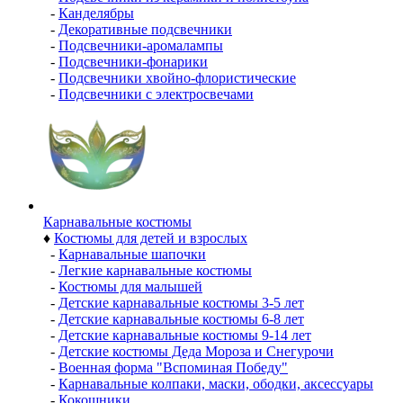
-
Канделябры
-
Декоративные подсвечники
-
Подсвечники-аромалампы
-
Подсвечники-фонарики
-
Подсвечники хвойно-флористические
-
Подсвечники с электросвечами
Карнавальные костюмы
♦
Костюмы для детей и взрослых
-
Карнавальные шапочки
-
Легкие карнавальные костюмы
-
Костюмы для малышей
-
Детские карнавальные костюмы 3-5 лет
-
Детские карнавальные костюмы 6-8 лет
-
Детские карнавальные костюмы 9-14 лет
-
Детские костюмы Деда Мороза и Снегурочи
-
Военная форма "Вспоминая Победу"
-
Карнавальные колпаки, маски, ободки, аксессуары
-
Кокошники