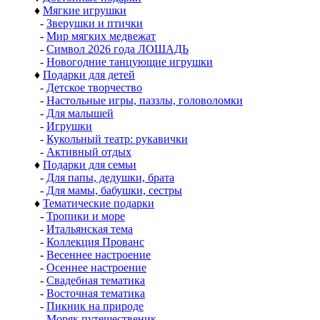
♦
Мягкие игрушки
-
Зверушки и птички
-
Мир мягких медвежат
-
Символ 2026 года ЛОШАДЬ
-
Новогодние танцующие игрушки
♦
Подарки для детей
-
Детское творчество
-
Настольные игры, паззлы, головоломки
-
Для малышей
-
Игрушки
-
Кукольный театр: рукавички
-
Активный отдых
♦
Подарки для семьи
-
Для папы, дедушки, брата
-
Для мамы, бабушки, сестры
♦
Тематические подарки
-
Тропики и море
-
Итальянская тема
-
Коллекция Прованс
-
Весеннее настроение
-
Осеннее настроение
-
Свадебная тематика
-
Восточная тематика
-
Пикник на природе
-
Моряк путешественик