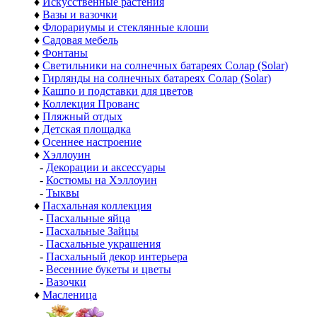
♦
Искусственные растения
♦
Вазы и вазочки
♦
Флорариумы и стеклянные клоши
♦
Садовая мебель
♦
Фонтаны
♦
Светильники на солнечных батареях Солар (Solar)
♦
Гирлянды на солнечных батареях Солар (Solar)
♦
Кашпо и подставки для цветов
♦
Коллекция Прованс
♦
Пляжный отдых
♦
Детская площадка
♦
Осеннее настроение
♦
Хэллоуин
-
Декорации и аксессуары
-
Костюмы на Хэллоуин
-
Тыквы
♦
Пасхальная коллекция
-
Пасхальные яйца
-
Пасхальные Зайцы
-
Пасхальные украшения
-
Пасхальный декор интерьера
-
Весенние букеты и цветы
-
Вазочки
♦
Масленица