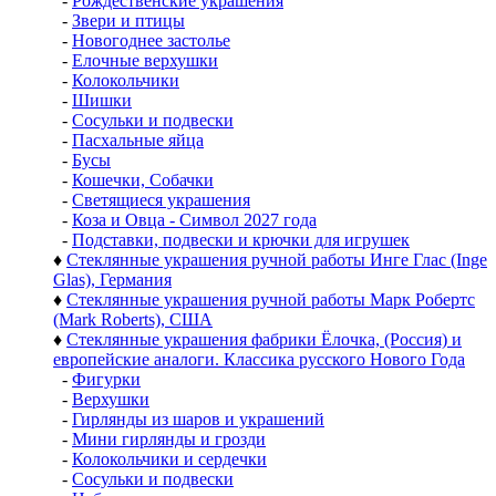
-
Рождественские украшения
-
Звери и птицы
-
Новогоднее застолье
-
Елочные верхушки
-
Колокольчики
-
Шишки
-
Сосульки и подвески
-
Пасхальные яйца
-
Бусы
-
Кошечки, Собачки
-
Светящиеся украшения
-
Коза и Овца - Символ 2027 года
-
Подставки, подвески и крючки для игрушек
♦
Стеклянные украшения ручной работы Инге Глас (Inge
Glas), Германия
♦
Стеклянные украшения ручной работы Марк Робертс
(Mark Roberts), США
♦
Стеклянные украшения фабрики Ёлочка, (Россия) и
европейские аналоги. Классика русского Нового Года
-
Фигурки
-
Верхушки
-
Гирлянды из шаров и украшений
-
Мини гирлянды и грозди
-
Колокольчики и сердечки
-
Сосульки и подвески