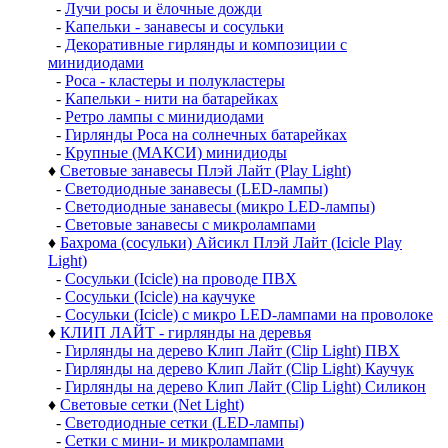
-
Лучи росы и ёлочные дожди
-
Капельки - занавесы и сосульки
-
Декоративные гирлянды и композиции с
минидиодами
-
Роса - кластеры и полукластеры
-
Капельки - нити на батарейках
-
Ретро лампы с минидиодами
-
Гирлянды Роса на солнечных батарейках
-
Крупные (МАКСИ) минидиоды
♦
Световые занавесы Плэй Лайт (Play Light)
-
Светодиодные занавесы (LED-лампы)
-
Светодиодные занавесы (микро LED-лампы)
-
Световые занавесы с микролампами
♦
Бахрома (сосульки) Айсикл Плэй Лайт (Icicle Play
Light)
-
Сосульки (Icicle) на проводе ПВХ
-
Сосульки (Icicle) на каучуке
-
Сосульки (Icicle) с микро LED-лампами на проволоке
♦
КЛИП ЛАЙТ - гирлянды на деревья
-
Гирлянды на дерево Клип Лайт (Clip Light) ПВХ
-
Гирлянды на дерево Клип Лайт (Clip Light) Каучук
-
Гирлянды на дерево Клип Лайт (Clip Light) Силикон
♦
Световые сетки (Net Light)
-
Светодиодные сетки (LED-лампы)
-
Сетки с мини- и микролампами