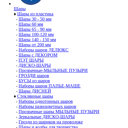
Шары
♦
Шары из пластика
-
Шары 30 - 50 мм
-
Шары 60 мм
-
Шары 65 - 90 мм
-
Шары 100-120 мм
-
Шары 140 - 150 мм
-
Шары от 200 мм
-
Наборы шаров ДЕЛЮКС
-
Шары с ДЕКОРОМ
-
ПЭТ ШАРЫ
-
ДИСКО-ШАРЫ
-
Прозрачные-МЫЛЬНЫЕ ПУЗЫРИ
-
ГРОЗДИ шаров
-
БУСЫ из шаров
-
Наборы шаров ПАПЬЕ-МАШЕ
-
Шары ДИСНЕЙ
♦
Стеклянные шары
-
Наборы однотонных шаров
-
Наборы разноцветных шаров
-
Прозрачные шары МЫЛЬНЫЕ ПУЗЫРИ
-
Зеркальные ДИСКО-ШАРЫ
-
Грозди из шариков на проволоке
-
Шары и колбы для творчества