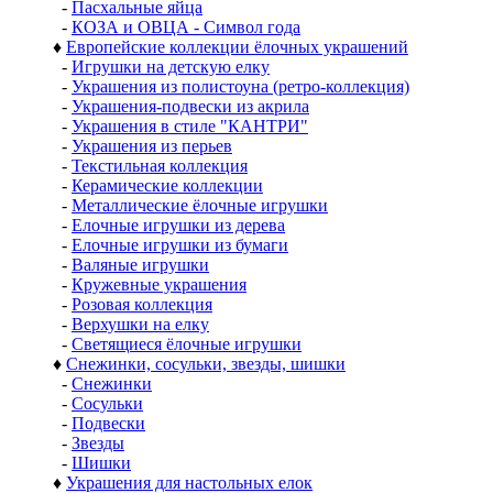
-
Пасхальные яйца
-
КОЗА и ОВЦА - Символ года
♦
Европейские коллекции ёлочных украшений
-
Игрушки на детскую елку
-
Украшения из полистоуна (ретро-коллекция)
-
Украшения-подвески из акрила
-
Украшения в стиле "КАНТРИ"
-
Украшения из перьев
-
Текстильная коллекция
-
Керамические коллекции
-
Металлические ёлочные игрушки
-
Елочные игрушки из дерева
-
Елочные игрушки из бумаги
-
Валяные игрушки
-
Кружевные украшения
-
Розовая коллекция
-
Верхушки на елку
-
Светящиеся ёлочные игрушки
♦
Снежинки, сосульки, звезды, шишки
-
Снежинки
-
Сосульки
-
Подвески
-
Звезды
-
Шишки
♦
Украшения для настольных елок