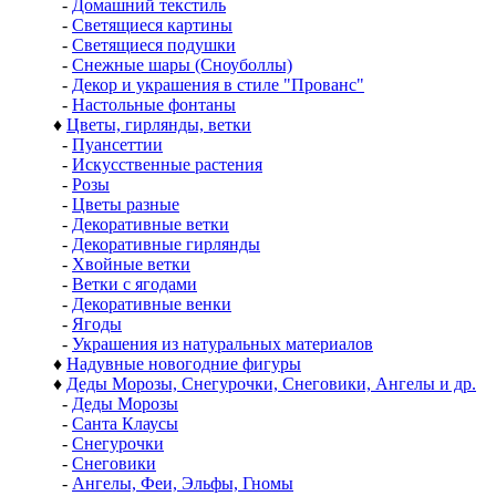
-
Домашний текстиль
-
Светящиеся картины
-
Светящиеся подушки
-
Снежные шары (Сноуболлы)
-
Декор и украшения в стиле "Прованс"
-
Настольные фонтаны
♦
Цветы, гирлянды, ветки
-
Пуансеттии
-
Искусственные растения
-
Розы
-
Цветы разные
-
Декоративные ветки
-
Декоративные гирлянды
-
Хвойные ветки
-
Ветки с ягодами
-
Декоративные венки
-
Ягоды
-
Украшения из натуральных материалов
♦
Надувные новогодние фигуры
♦
Деды Морозы, Снегурочки, Снеговики, Ангелы и др.
-
Деды Морозы
-
Санта Клаусы
-
Снегурочки
-
Снеговики
-
Ангелы, Феи, Эльфы, Гномы