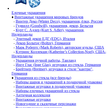
Елочные украшения
♦
Винтажные украшения мировых брендов
-
Винтер Деко (Winter Deco), украшения, ёлки, Россия
-
Гудвилл (Goodwill), украшения, декор, Бельгия
-
Курт С. Адлер (Kurt S. Adler), украшения,
Нидерланды
-
Элитный декор ЕДГ (EDG), Италия
-
Декор Больтце (Boltze), Германия
-
Марк Робертс (Mark Roberts), авторские куклы, США
-
Кэтринс Коллекшн (Katherine’s Collection-Noel), США-
Нидерланды
-
Украшения ручной работы, Таиланд
-
Инге Глас (Inge Glas), игрушки из стекла, Германия
-
Брейтнер (Breitner), игрушки в стиле "кантри",
Германия
♦
Украшения из стекла (все бренды)
-
Наборы шаров и украшений в подарочной упаковке
-
Винтажные игрушки в подарочной упаковке
-
Наборы елочных украшений из стекла
-
Античная коллекция
-
Винтажные игрушки
-
Новогодние и сказочные персонажи