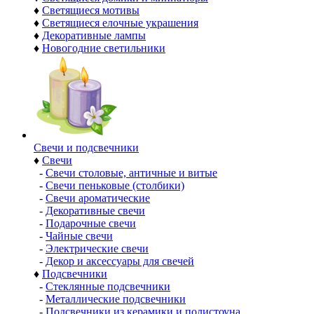
♦
Светящиеся мотивы
♦
Светящиеся елочные украшения
♦
Декоративные лампы
♦
Новогодние светильники
Свечи и подсвечники
♦
Свечи
-
Свечи столовые, античные и витые
-
Свечи пеньковые (столбики)
-
Свечи ароматические
-
Декоративные свечи
-
Подарочные свечи
-
Чайные свечи
-
Электрические свечи
-
Декор и аксессуары для свечей
♦
Подсвечники
-
Стеклянные подсвечники
-
Металлические подсвечники
-
Подсвечники из керамики и полистоуна