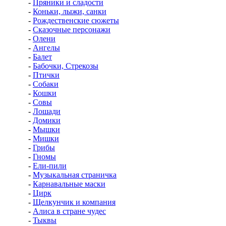
-
Пряники и сладости
-
Коньки, лыжи, санки
-
Рождественские сюжеты
-
Сказочные персонажи
-
Олени
-
Ангелы
-
Балет
-
Бабочки, Стрекозы
-
Птички
-
Собаки
-
Кошки
-
Совы
-
Лошади
-
Домики
-
Мышки
-
Мишки
-
Грибы
-
Гномы
-
Ели-пили
-
Музыкальная страничка
-
Карнавальные маски
-
Цирк
-
Щелкунчик и компания
-
Алиса в стране чудес
-
Тыквы