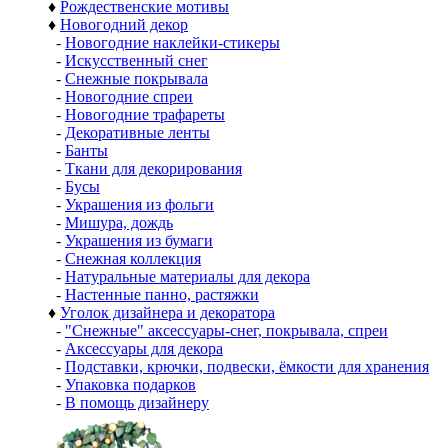
♦
Рождественские мотивы
♦
Новогодний декор
-
Новогодние наклейки-стикеры
-
Искусственный снег
-
Снежные покрывала
-
Новогодние спреи
-
Новогодние трафареты
-
Декоративные ленты
-
Банты
-
Ткани для декорирования
-
Бусы
-
Украшения из фольги
-
Мишура, дождь
-
Украшения из бумаги
-
Снежная коллекция
-
Натуральные материалы для декора
-
Настенные панно, растяжки
♦
Уголок дизайнера и декоратора
-
"Снежные" аксессуары-снег, покрывала, спреи
-
Аксессуары для декора
-
Подставки, крючки, подвески, ёмкости для хранения
-
Упаковка подарков
-
В помощь дизайнеру