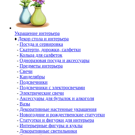
Украшение интерьера
♦
Декор стола и интерьера
-
Посуда и сервировка
-
Скатерти, дорожки, салфетки
-
Кольца для салфеток
-
Одноразовая посуда и аксессуары
-
Предметы интерьера
-
Свечи
-
Канделябры
-
Подсвечники
-
Подсвечники с электросвечами
-
Электрические свечи
-
Аксессуары для бутылок и алкоголя
-
Вазы
-
Декоративные настенные украшения
-
Новогодние и рождественские статуэтки
-
Статуэтки и фигурки для интерьера
-
Интерьерные фигуры и куклы
-
Декоративные светильники