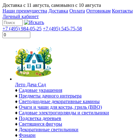
Доставка с
11 августа
, самовывоз с
10 августа
Наши преимущества
Доставка
Оплата
Оптовикам
Контакты
Личный кабинет
+7 (495) 984-05-25
+7 (495) 545-75-58
Лето Дача Сад
♦
Садовые украшения
♦
Предметы дачного интерьера
♦
Светодиодные декоративные камины
♦
Очаги и чаши для костра, гриль (BBQ)
♦
Садовые электрогирлянды и светильники
♦
Подсветка деревьев
♦
Светящиеся фигуры
♦
Декоративные светильники
♦
Фонари