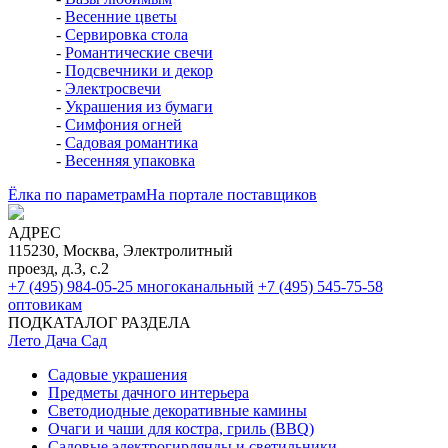
-
Весенние цветы
-
Сервировка стола
-
Романтические свечи
-
Подсвечники и декор
-
Электросвечи
-
Украшения из бумаги
-
Симфония огней
-
Садовая романтика
-
Весенняя упаковка
Ёлка по параметрам
На портале поставщиков
АДРЕС
115230, Москва, Электролитный
проезд, д.3, с.2
+7 (495) 984-05-25
многоканальный
+7 (495) 545-75-58
оптовикам
ПОДКАТАЛОГ РАЗДЕЛА
Лето Дача Сад
Садовые украшения
Предметы дачного интерьера
Светодиодные декоративные камины
Очаги и чаши для костра, гриль (BBQ)
Садовые электрогирлянды и светильники