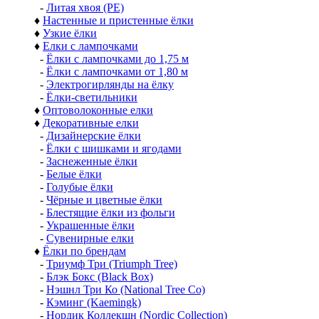
-
Литая хвоя (РЕ)
♦
Настенные и пристенные ёлки
♦
Узкие ёлки
♦
Елки с лампочками
-
Ёлки с лампочками до 1,75 м
-
Ёлки с лампочками от 1,80 м
-
Электрогирлянды на ёлку
-
Ёлки-светильники
♦
Оптоволоконные елки
♦
Декоративные елки
-
Дизайнерские ёлки
-
Ёлки с шишками и ягодами
-
Заснеженные ёлки
-
Белые ёлки
-
Голубые ёлки
-
Чёрные и цветные ёлки
-
Блестящие ёлки из фольги
-
Украшенные ёлки
-
Сувенирные елки
♦
Ёлки по брендам
-
Триумф Три (Triumph Tree)
-
Блэк Бокс (Black Box)
-
Нэшнл Три Ко (National Tree Co)
-
Кэминг (Kaemingk)
-
Нордик Коллекшн (Nordic Collection)