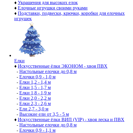
♦
Украшения для высоких елок
♦
Елочные игрушки своими руками
♦
Подставки, подвески, крючки, коробки для елочных
игрушек
Елки
♦
Искусственные ёлки ЭКОНОМ - хвоя ПВХ
-
Настольные елочки до 0,8 м
-
Елочки 0,9 - 1,0 м
-
Елки 1,2 - 1,4 м
-
Елки 1,5 - 1,7 м
-
Елки 1,8 - 1,9 м
-
Елки 2,0 - 2,2 м
-
Елки 2,3 - 2,6 м
-
Ели 2,7 - 3,0 м
-
Высокие ели от 3,5 - 5 м
♦
Искусственные ёлки ВИП (VIP) - хвоя леска и ПВХ
-
Настольные елочки до 0,8 м
-
Елочки 0,9 - 1,1 м