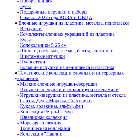
-
Наборы шишек
-
Бусы
-
Подарочные игрушки и наборы
-
Символ 2027 года КОЗА и ОВЦА
♦
Елочные игрушки из пластика, металла, пеноплекса
-
Верхушки
-
Комплекты елочных украшений из пластика
-
Бусы
-
Колокольчики 5-25 см
-
Шишки, сосульки, звезды, банты, снежинки
-
Винтажные игрушки
-
Пуансеттии
-
Большие игрушки из пеноплекса и пластика
♦
Тематические коллекции елочных и интерьерных
украшений
-
Мягкие елочные игрушки-зверушки
-
Игрушки-зверушки из полистоуна и керамики
-
Игрушки-зверушки из пластика, металла и стекла
-
Санты, Деды Морозы, Снеговики
-
Куклы, арлекины, эльфы, феи
-
Коллекция Ретро-Гламур
-
Ювелирная коллекция
-
Морская коллекция
-
Тропическая коллекция
-
Коллекция "Павлин"