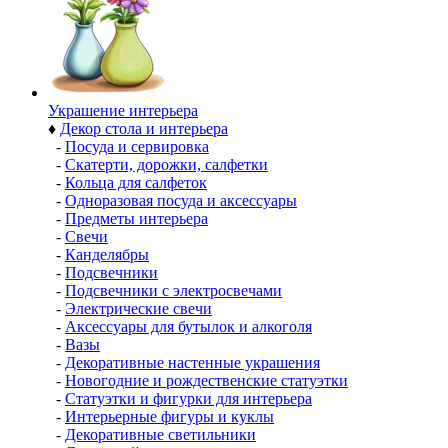
Украшение интерьера
♦
Декор стола и интерьера
-
Посуда и сервировка
-
Скатерти, дорожки, салфетки
-
Кольца для салфеток
-
Одноразовая посуда и аксессуары
-
Предметы интерьера
-
Свечи
-
Канделябры
-
Подсвечники
-
Подсвечники с электросвечами
-
Электрические свечи
-
Аксессуары для бутылок и алкоголя
-
Вазы
-
Декоративные настенные украшения
-
Новогодние и рождественские статуэтки
-
Статуэтки и фигурки для интерьера
-
Интерьерные фигуры и куклы
-
Декоративные светильники