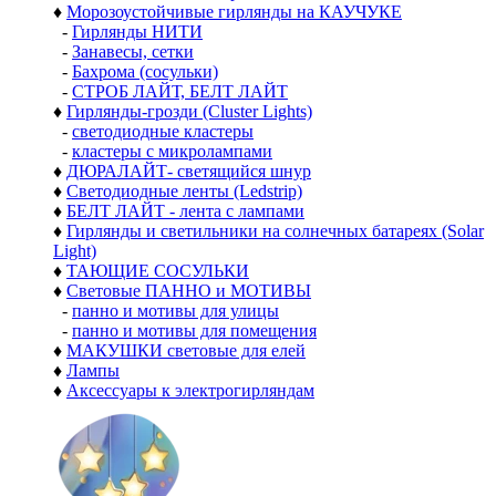
♦
Морозоустойчивые гирлянды на КАУЧУКЕ
-
Гирлянды НИТИ
-
Занавесы, сетки
-
Бахрома (сосульки)
-
СТРОБ ЛАЙТ, БЕЛТ ЛАЙТ
♦
Гирлянды-грозди (Cluster Lights)
-
светодиодные кластеры
-
кластеры с микролампами
♦
ДЮРАЛАЙТ- светящийся шнур
♦
Светодиодные ленты (Ledstrip)
♦
БЕЛТ ЛАЙТ - лента с лампами
♦
Гирлянды и светильники на солнечных батареях (Solar
Light)
♦
ТАЮЩИЕ СОСУЛЬКИ
♦
Световые ПАННО и МОТИВЫ
-
панно и мотивы для улицы
-
панно и мотивы для помещения
♦
МАКУШКИ световые для елей
♦
Лампы
♦
Аксессуары к электрогирляндам