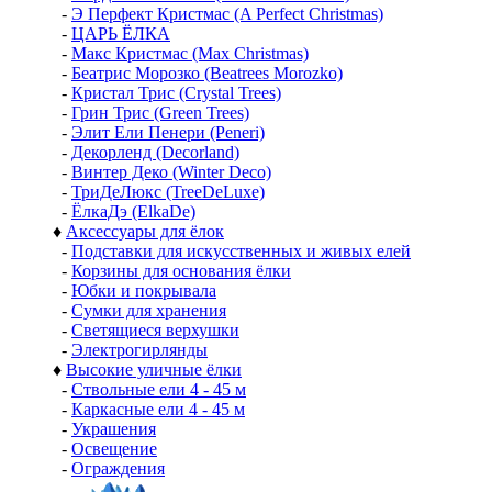
-
Э Перфект Кристмас (A Perfect Christmas)
-
ЦАРЬ ЁЛКА
-
Макс Кристмас (Max Christmas)
-
Беатрис Морозко (Beatrees Morozko)
-
Кристал Трис (Crystal Trees)
-
Грин Трис (Green Trees)
-
Элит Ели Пенери (Peneri)
-
Декорленд (Decorland)
-
Винтер Деко (Winter Deco)
-
ТриДеЛюкс (TreeDeLuxe)
-
ЁлкаДэ (ElkaDe)
♦
Аксессуары для ёлок
-
Подставки для искусственных и живых елей
-
Корзины для основания ёлки
-
Юбки и покрывала
-
Сумки для хранения
-
Светящиеся верхушки
-
Электрогирлянды
♦
Высокие уличные ёлки
-
Ствольные ели 4 - 45 м
-
Каркасные ели 4 - 45 м
-
Украшения
-
Освещение
-
Ограждения