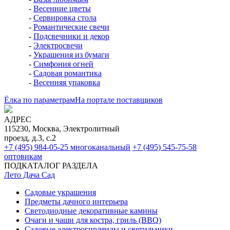
-
Весенние цветы
-
Сервировка стола
-
Романтические свечи
-
Подсвечники и декор
-
Электросвечи
-
Украшения из бумаги
-
Симфония огней
-
Садовая романтика
-
Весенняя упаковка
Ёлка по параметрам
На портале поставщиков
АДРЕС
115230, Москва, Электролитный
проезд, д.3, с.2
+7 (495) 984-05-25
многоканальный
+7 (495) 545-75-58
оптовикам
ПОДКАТАЛОГ РАЗДЕЛА
Лето Дача Сад
Садовые украшения
Предметы дачного интерьера
Светодиодные декоративные камины
Очаги и чаши для костра, гриль (BBQ)
Садовые электрогирлянды и светильники