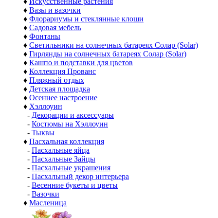
♦
Искусственные растения
♦
Вазы и вазочки
♦
Флорариумы и стеклянные клоши
♦
Садовая мебель
♦
Фонтаны
♦
Светильники на солнечных батареях Солар (Solar)
♦
Гирлянды на солнечных батареях Солар (Solar)
♦
Кашпо и подставки для цветов
♦
Коллекция Прованс
♦
Пляжный отдых
♦
Детская площадка
♦
Осеннее настроение
♦
Хэллоуин
-
Декорации и аксессуары
-
Костюмы на Хэллоуин
-
Тыквы
♦
Пасхальная коллекция
-
Пасхальные яйца
-
Пасхальные Зайцы
-
Пасхальные украшения
-
Пасхальный декор интерьера
-
Весенние букеты и цветы
-
Вазочки
♦
Масленица