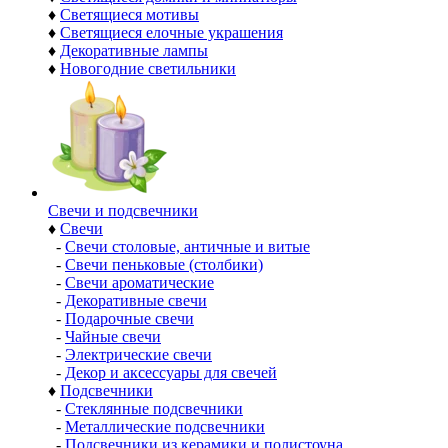
♦
Светящиеся мотивы
♦
Светящиеся елочные украшения
♦
Декоративные лампы
♦
Новогодние светильники
Свечи и подсвечники
♦
Свечи
-
Свечи столовые, античные и витые
-
Свечи пеньковые (столбики)
-
Свечи ароматические
-
Декоративные свечи
-
Подарочные свечи
-
Чайные свечи
-
Электрические свечи
-
Декор и аксессуары для свечей
♦
Подсвечники
-
Стеклянные подсвечники
-
Металлические подсвечники
-
Подсвечники из керамики и полистоуна