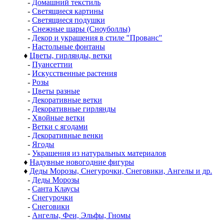
-
Домашний текстиль
-
Светящиеся картины
-
Светящиеся подушки
-
Снежные шары (Сноуболлы)
-
Декор и украшения в стиле "Прованс"
-
Настольные фонтаны
♦
Цветы, гирлянды, ветки
-
Пуансеттии
-
Искусственные растения
-
Розы
-
Цветы разные
-
Декоративные ветки
-
Декоративные гирлянды
-
Хвойные ветки
-
Ветки с ягодами
-
Декоративные венки
-
Ягоды
-
Украшения из натуральных материалов
♦
Надувные новогодние фигуры
♦
Деды Морозы, Снегурочки, Снеговики, Ангелы и др.
-
Деды Морозы
-
Санта Клаусы
-
Снегурочки
-
Снеговики
-
Ангелы, Феи, Эльфы, Гномы