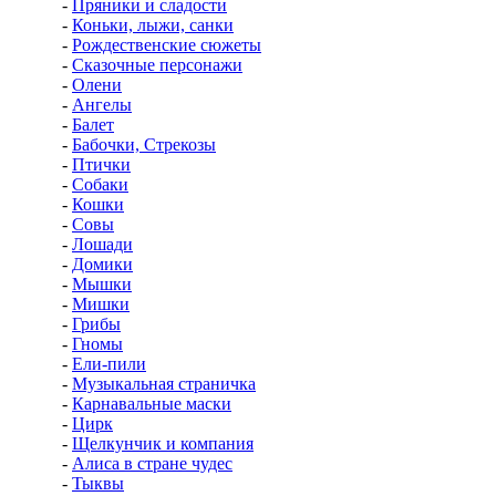
-
Пряники и сладости
-
Коньки, лыжи, санки
-
Рождественские сюжеты
-
Сказочные персонажи
-
Олени
-
Ангелы
-
Балет
-
Бабочки, Стрекозы
-
Птички
-
Собаки
-
Кошки
-
Совы
-
Лошади
-
Домики
-
Мышки
-
Мишки
-
Грибы
-
Гномы
-
Ели-пили
-
Музыкальная страничка
-
Карнавальные маски
-
Цирк
-
Щелкунчик и компания
-
Алиса в стране чудес
-
Тыквы