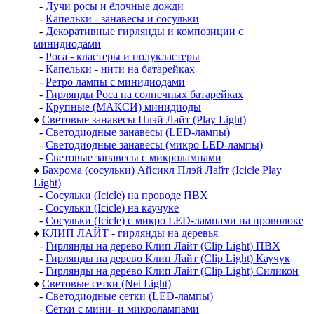
-
Лучи росы и ёлочные дожди
-
Капельки - занавесы и сосульки
-
Декоративные гирлянды и композиции с
минидиодами
-
Роса - кластеры и полукластеры
-
Капельки - нити на батарейках
-
Ретро лампы с минидиодами
-
Гирлянды Роса на солнечных батарейках
-
Крупные (МАКСИ) минидиоды
♦
Световые занавесы Плэй Лайт (Play Light)
-
Светодиодные занавесы (LED-лампы)
-
Светодиодные занавесы (микро LED-лампы)
-
Световые занавесы с микролампами
♦
Бахрома (сосульки) Айсикл Плэй Лайт (Icicle Play
Light)
-
Сосульки (Icicle) на проводе ПВХ
-
Сосульки (Icicle) на каучуке
-
Сосульки (Icicle) с микро LED-лампами на проволоке
♦
КЛИП ЛАЙТ - гирлянды на деревья
-
Гирлянды на дерево Клип Лайт (Clip Light) ПВХ
-
Гирлянды на дерево Клип Лайт (Clip Light) Каучук
-
Гирлянды на дерево Клип Лайт (Clip Light) Силикон
♦
Световые сетки (Net Light)
-
Светодиодные сетки (LED-лампы)
-
Сетки с мини- и микролампами