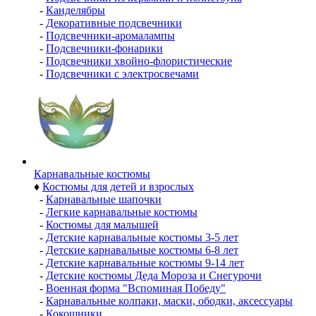
-
Канделябры
-
Декоративные подсвечники
-
Подсвечники-аромалампы
-
Подсвечники-фонарики
-
Подсвечники хвойно-флористические
-
Подсвечники с электросвечами
Карнавальные костюмы
♦
Костюмы для детей и взрослых
-
Карнавальные шапочки
-
Легкие карнавальные костюмы
-
Костюмы для малышей
-
Детские карнавальные костюмы 3-5 лет
-
Детские карнавальные костюмы 6-8 лет
-
Детские карнавальные костюмы 9-14 лет
-
Детские костюмы Деда Мороза и Снегурочи
-
Военная форма "Вспоминая Победу"
-
Карнавальные колпаки, маски, ободки, аксессуары
-
Кокошники