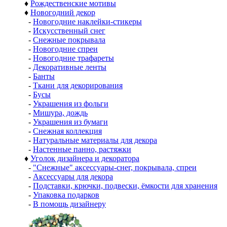
♦
Рождественские мотивы
♦
Новогодний декор
-
Новогодние наклейки-стикеры
-
Искусственный снег
-
Снежные покрывала
-
Новогодние спреи
-
Новогодние трафареты
-
Декоративные ленты
-
Банты
-
Ткани для декорирования
-
Бусы
-
Украшения из фольги
-
Мишура, дождь
-
Украшения из бумаги
-
Снежная коллекция
-
Натуральные материалы для декора
-
Настенные панно, растяжки
♦
Уголок дизайнера и декоратора
-
"Снежные" аксессуары-снег, покрывала, спреи
-
Аксессуары для декора
-
Подставки, крючки, подвески, ёмкости для хранения
-
Упаковка подарков
-
В помощь дизайнеру