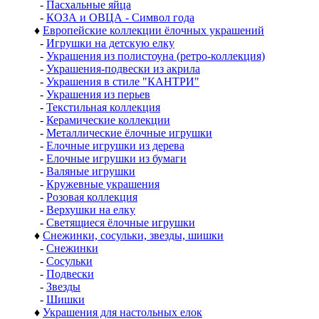
-
Пасхальные яйца
-
КОЗА и ОВЦА - Символ года
♦
Европейские коллекции ёлочных украшений
-
Игрушки на детскую елку
-
Украшения из полистоуна (ретро-коллекция)
-
Украшения-подвески из акрила
-
Украшения в стиле "КАНТРИ"
-
Украшения из перьев
-
Текстильная коллекция
-
Керамические коллекции
-
Металлические ёлочные игрушки
-
Елочные игрушки из дерева
-
Елочные игрушки из бумаги
-
Валяные игрушки
-
Кружевные украшения
-
Розовая коллекция
-
Верхушки на елку
-
Светящиеся ёлочные игрушки
♦
Снежинки, сосульки, звезды, шишки
-
Снежинки
-
Сосульки
-
Подвески
-
Звезды
-
Шишки
♦
Украшения для настольных елок