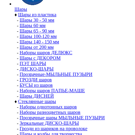
Шары
♦
Шары из пластика
-
Шары 30 - 50 мм
-
Шары 60 мм
-
Шары 65 - 90 мм
-
Шары 100-120 мм
-
Шары 140 - 150 мм
-
Шары от 200 мм
-
Наборы шаров ДЕЛЮКС
-
Шары с ДЕКОРОМ
-
ПЭТ ШАРЫ
-
ДИСКО-ШАРЫ
-
Прозрачные-МЫЛЬНЫЕ ПУЗЫРИ
-
ГРОЗДИ шаров
-
БУСЫ из шаров
-
Наборы шаров ПАПЬЕ-МАШЕ
-
Шары ДИСНЕЙ
♦
Стеклянные шары
-
Наборы однотонных шаров
-
Наборы разноцветных шаров
-
Прозрачные шары МЫЛЬНЫЕ ПУЗЫРИ
-
Зеркальные ДИСКО-ШАРЫ
-
Грозди из шариков на проволоке
-
Шары и колбы для творчества