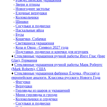
-
Рождественские украшения
-
Звери и птицы
-
Новогоднее застолье
-
Елочные верхушки
-
Колокольчики
-
Шишки
-
Сосульки и подвески
-
Пасхальные яйца
-
Бусы
-
Кошечки, Собачки
-
Светящиеся украшения
-
Коза и Овца - Символ 2027 года
-
Подставки, подвески и крючки для игрушек
♦
Стеклянные украшения ручной работы Инге Глас (Inge
Glas), Германия
♦
Стеклянные украшения ручной работы Марк Робертс
(Mark Roberts), США
♦
Стеклянные украшения фабрики Ёлочка, (Россия) и
европейские аналоги. Классика русского Нового Года
-
Фигурки
-
Верхушки
-
Гирлянды из шаров и украшений
-
Мини гирлянды и грозди
-
Колокольчики и сердечки
-
Сосульки и подвески