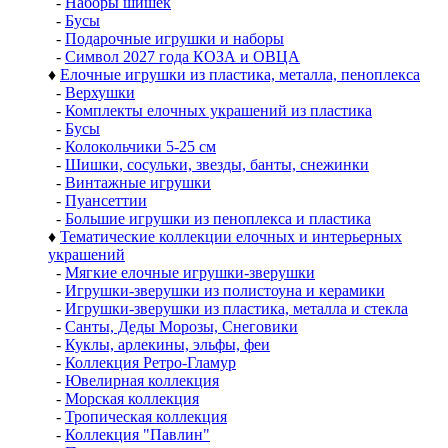
-
Наборы шишек
-
Бусы
-
Подарочные игрушки и наборы
-
Символ 2027 года КОЗА и ОВЦА
♦
Елочные игрушки из пластика, металла, пеноплекса
-
Верхушки
-
Комплекты елочных украшений из пластика
-
Бусы
-
Колокольчики 5-25 см
-
Шишки, сосульки, звезды, банты, снежинки
-
Винтажные игрушки
-
Пуансеттии
-
Большие игрушки из пеноплекса и пластика
♦
Тематические коллекции елочных и интерьерных
украшений
-
Мягкие елочные игрушки-зверушки
-
Игрушки-зверушки из полистоуна и керамики
-
Игрушки-зверушки из пластика, металла и стекла
-
Санты, Деды Морозы, Снеговики
-
Куклы, арлекины, эльфы, феи
-
Коллекция Ретро-Гламур
-
Ювелирная коллекция
-
Морская коллекция
-
Тропическая коллекция
-
Коллекция "Павлин"