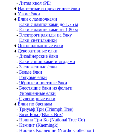
-
Литая хвоя (РЕ)
♦
Настенные и пристенные ёлки
♦
Узкие ёлки
♦
Елки с лампочками
-
Ёлки с лампочками до 1,75 м
-
Ёлки с лампочками от 1,80 м
-
Электрогирлянды на ёлку
-
Ёлки-светильники
♦
Оптоволоконные елки
♦
Декоративные елки
-
Дизайнерские ёлки
-
Ёлки с шишками и ягодами
-
Заснеженные ёлки
-
Белые ёлки
-
Голубые ёлки
-
Чёрные и цветные ёлки
-
Блестящие ёлки из фольги
-
Украшенные ёлки
-
Сувенирные елки
♦
Ёлки по брендам
-
Триумф Три (Triumph Tree)
-
Блэк Бокс (Black Box)
-
Нэшнл Три Ко (National Tree Co)
-
Кэминг (Kaemingk)
-
Нордик Коллекшн (Nordic Collection)