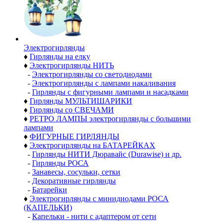
Электро­гирлянды
♦
Гирлянды на елку
♦
Электрогирлянды НИТЬ
-
Электрогирлянды со светодиодами
-
Электрогирлянды с лампами накаливания
-
Гирлянды с фигурными лампами и насадками
♦
Гирлянды МУЛЬТИШАРИКИ
♦
Гирлянды со СВЕЧАМИ
♦
РЕТРО ЛАМПЫ электрогирлянды с большими
лампами
♦
ФИГУРНЫЕ ГИРЛЯНДЫ
♦
Электрогирлянды на БАТАРЕЙКАХ
-
Гирлянды НИТИ Дюравайс (Durawise) и др.
-
Гирлянды РОСА
-
Занавесы, сосульки, сетки
-
Декоративные гирлянды
-
Батарейки
♦
Электрогирлянды с минидиодами РОСА
(КАПЕЛЬКИ)
-
Капельки - нити с адаптером от сети