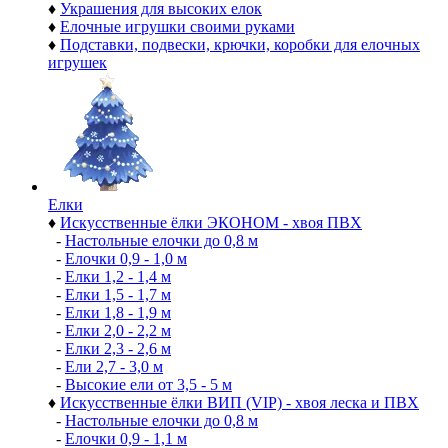
♦
Украшения для высоких елок
♦
Елочные игрушки своими руками
♦
Подставки, подвески, крючки, коробки для елочных
игрушек
Елки
♦
Искусственные ёлки ЭКОНОМ - хвоя ПВХ
-
Настольные елочки до 0,8 м
-
Елочки 0,9 - 1,0 м
-
Елки 1,2 - 1,4 м
-
Елки 1,5 - 1,7 м
-
Елки 1,8 - 1,9 м
-
Елки 2,0 - 2,2 м
-
Елки 2,3 - 2,6 м
-
Ели 2,7 - 3,0 м
-
Высокие ели от 3,5 - 5 м
♦
Искусственные ёлки ВИП (VIP) - хвоя леска и ПВХ
-
Настольные елочки до 0,8 м
-
Елочки 0,9 - 1,1 м