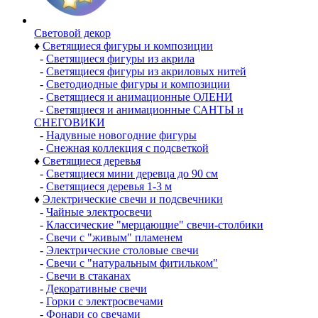
Световой декор
♦
Светящиеся фигуры и композиции
-
Светящиеся фигуры из акрила
-
Светящиеся фигуры из акриловых нитей
-
Светодиодные фигуры и композиции
-
Светящиеся и анимационные ОЛЕНИ
-
Светящиеся и анимационные САНТЫ и
СНЕГОВИКИ
-
Надувные новогодние фигуры
-
Снежная коллекция с подсветкой
♦
Светящиеся деревья
-
Светящиеся мини деревца до 90 см
-
Светящиеся деревья 1-3 м
♦
Электрические свечи и подсвечники
-
Чайные электросвечи
-
Классические "мерцающие" свечи-столбики
-
Свечи с "живым" пламенем
-
Электрические столовые свечи
-
Свечи с "натуральным фитильком"
-
Свечи в стаканах
-
Декоративные свечи
-
Горки с электросвечами
-
Фонари со свечами