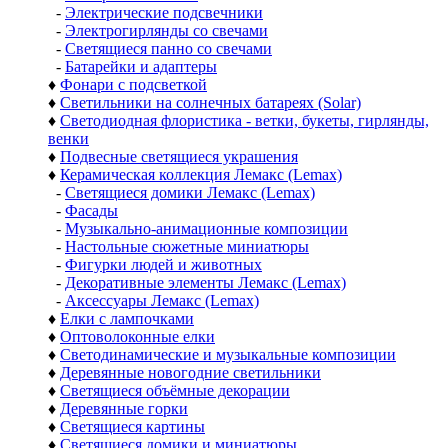
-
Электрические подсвечники
-
Электрогирлянды со свечами
-
Светящиеся панно со свечами
-
Батарейки и адаптеры
♦
Фонари с подсветкой
♦
Светильники на солнечных батареях (Solar)
♦
Светодиодная флористика - ветки, букеты, гирлянды,
венки
♦
Подвесные светящиеся украшения
♦
Керамическая коллекция Лемакс (Lemax)
-
Светящиеся домики Лемакс (Lemax)
-
Фасады
-
Музыкально-анимационные композиции
-
Настольные сюжетные миниатюры
-
Фигурки людей и животных
-
Декоративные элементы Лемакс (Lemax)
-
Аксессуары Лемакс (Lemax)
♦
Елки с лампочками
♦
Оптоволоконные елки
♦
Светодинамические и музыкальные композиции
♦
Деревянные новогодние светильники
♦
Светящиеся объёмные декорации
♦
Деревянные горки
♦
Светящиеся картины
♦
Светящиеся домики и миниатюры