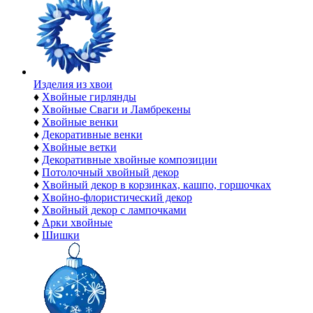
Изделия из хвои
♦
Хвойные гирлянды
♦
Хвойные Сваги и Ламбрекены
♦
Хвойные венки
♦
Декоративные венки
♦
Хвойные ветки
♦
Декоративные хвойные композиции
♦
Потолочный хвойный декор
♦
Хвойный декор в корзинках, кашпо, горшочках
♦
Хвойно-флористический декор
♦
Хвойный декор с лампочками
♦
Арки хвойные
♦
Шишки