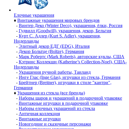
Елочные украшения
♦
Винтажные украшения мировых брендов
-
Винтер Деко (Winter Deco), украшения, ёлки, Россия
-
Гудвилл (Goodwill), украшения, декор, Бельгия
-
Курт С. Адлер (Kurt S. Adler), украшения,
Нидерланды
-
Элитный декор ЕДГ (EDG), Италия
-
Декор Больтце (Boltze), Германия
-
Марк Робертс (Mark Roberts), авторские куклы, США
-
Кэтринс Коллекшн (Katherine’s Collection-Noel), США-
Нидерланды
-
Украшения ручной работы, Таиланд
-
Инге Глас (Inge Glas), игрушки из стекла, Германия
-
Брейтнер (Breitner), игрушки в стиле "кантри",
Германия
♦
Украшения из стекла (все бренды)
-
Наборы шаров и украшений в подарочной упаковке
-
Винтажные игрушки в подарочной упаковке
-
Наборы елочных украшений из стекла
-
Античная коллекция
-
Винтажные игрушки
-
Новогодние и сказочные персонажи