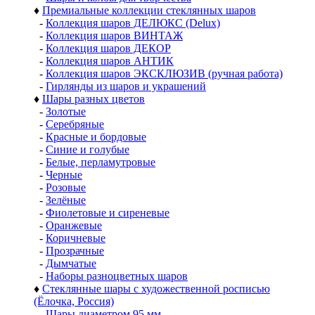
♦
Премиальные коллекции стеклянных шаров
-
Коллекция шаров ДЕЛЮКС (Delux)
-
Коллекция шаров ВИНТАЖ
-
Коллекция шаров ДЕКОР
-
Коллекция шаров АНТИК
-
Коллекция шаров ЭКСКЛЮЗИВ (ручная работа)
-
Гирлянды из шаров и украшений
♦
Шары разных цветов
-
Золотые
-
Серебряные
-
Красные и бордовые
-
Синие и голубые
-
Белые, перламутровые
-
Черные
-
Розовые
-
Зелёные
-
Фиолетовые и сиреневые
-
Оранжевые
-
Коричневые
-
Прозрачные
-
Дымчатые
-
Наборы разноцветных шаров
♦
Стеклянные шары с художественной росписью
(Ёлочка, Россия)
-
Шары диаметром 95 мм