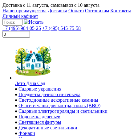
Доставка с
11 августа
, самовывоз с
10 августа
Наши преимущества
Доставка
Оплата
Оптовикам
Контакты
Личный кабинет
+7 (495) 984-05-25
+7 (495) 545-75-58
Лето Дача Сад
♦
Садовые украшения
♦
Предметы дачного интерьера
♦
Светодиодные декоративные камины
♦
Очаги и чаши для костра, гриль (BBQ)
♦
Садовые электрогирлянды и светильники
♦
Подсветка деревьев
♦
Светящиеся фигуры
♦
Декоративные светильники
♦
Фонари