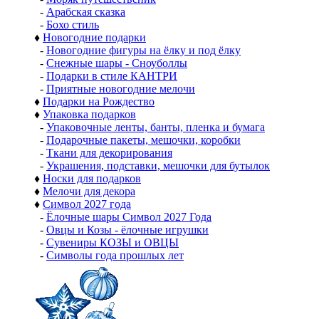
-
Арабская сказка
-
Бохо стиль
♦
Новогодние подарки
-
Новогодние фигуры на ёлку и под ёлку
-
Снежные шары - Сноуболлы
-
Подарки в стиле КАНТРИ
-
Приятные новогодние мелочи
♦
Подарки на Рождество
♦
Упаковка подарков
-
Упаковочные ленты, банты, пленка и бумага
-
Подарочные пакеты, мешочки, коробки
-
Ткани для декорирования
-
Украшения, подставки, мешочки для бутылок
♦
Носки для подарков
♦
Мелочи для декора
♦
Символ 2027 года
-
Ёлочные шары Символ 2027 Года
-
Овцы и Козы - ёлочные игрушки
-
Сувениры КОЗЫ и ОВЦЫ
-
Символы года прошлых лет