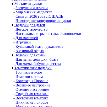
♦
Мягкие игрушки
-
Зверушки и птички
-
Мир мягких медвежат
-
Символ 2026 года ЛОШАДЬ
-
Новогодние танцующие игрушки
♦
Подарки для детей
-
Детское творчество
-
Настольные игры, паззлы, головоломки
-
Для малышей
-
Игрушки
-
Кукольный театр: рукавички
-
Активный отдых
♦
Подарки для семьи
-
Для папы, дедушки, брата
-
Для мамы, бабушки, сестры
♦
Тематические подарки
-
Тропики и море
-
Итальянская тема
-
Коллекция Прованс
-
Весеннее настроение
-
Осеннее настроение
-
Свадебная тематика
-
Восточная тематика
-
Пикник на природе
-
Моряк путешественик