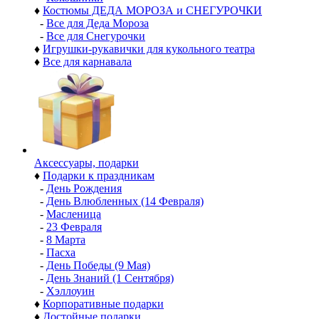
♦
Костюмы ДЕДА МОРОЗА и СНЕГУРОЧКИ
-
Все для Деда Мороза
-
Все для Снегурочки
♦
Игрушки-рукавички для кукольного театра
♦
Все для карнавала
Аксессуары, подарки
♦
Подарки к праздникам
-
День Рождения
-
День Влюбленных (14 Февраля)
-
Масленица
-
23 Февраля
-
8 Марта
-
Пасха
-
День Победы (9 Мая)
-
День Знаний (1 Сентября)
-
Хэллоуин
♦
Корпоративные подарки
♦
Достойные подарки