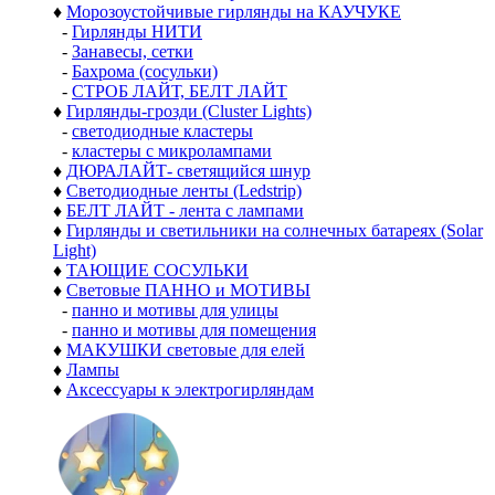
♦
Морозоустойчивые гирлянды на КАУЧУКЕ
-
Гирлянды НИТИ
-
Занавесы, сетки
-
Бахрома (сосульки)
-
СТРОБ ЛАЙТ, БЕЛТ ЛАЙТ
♦
Гирлянды-грозди (Cluster Lights)
-
светодиодные кластеры
-
кластеры с микролампами
♦
ДЮРАЛАЙТ- светящийся шнур
♦
Светодиодные ленты (Ledstrip)
♦
БЕЛТ ЛАЙТ - лента с лампами
♦
Гирлянды и светильники на солнечных батареях (Solar
Light)
♦
ТАЮЩИЕ СОСУЛЬКИ
♦
Световые ПАННО и МОТИВЫ
-
панно и мотивы для улицы
-
панно и мотивы для помещения
♦
МАКУШКИ световые для елей
♦
Лампы
♦
Аксессуары к электрогирляндам