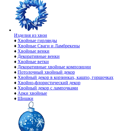
Изделия из хвои
♦
Хвойные гирлянды
♦
Хвойные Сваги и Ламбрекены
♦
Хвойные венки
♦
Декоративные венки
♦
Хвойные ветки
♦
Декоративные хвойные композиции
♦
Потолочный хвойный декор
♦
Хвойный декор в корзинках, кашпо, горшочках
♦
Хвойно-флористический декор
♦
Хвойный декор с лампочками
♦
Арки хвойные
♦
Шишки