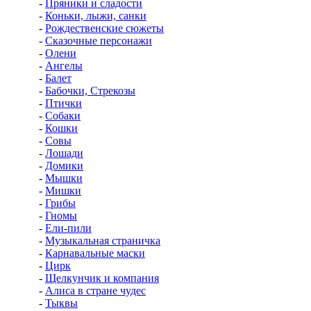
-
Пряники и сладости
-
Коньки, лыжи, санки
-
Рождественские сюжеты
-
Сказочные персонажи
-
Олени
-
Ангелы
-
Балет
-
Бабочки, Стрекозы
-
Птички
-
Собаки
-
Кошки
-
Совы
-
Лошади
-
Домики
-
Мышки
-
Мишки
-
Грибы
-
Гномы
-
Ели-пили
-
Музыкальная страничка
-
Карнавальные маски
-
Цирк
-
Щелкунчик и компания
-
Алиса в стране чудес
-
Тыквы