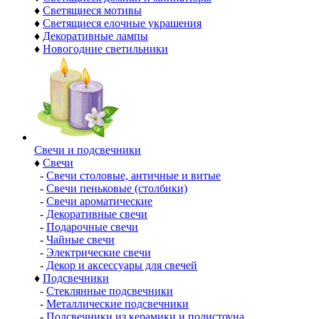
♦
Светящиеся мотивы
♦
Светящиеся елочные украшения
♦
Декоративные лампы
♦
Новогодние светильники
Свечи и подсвечники
♦
Свечи
-
Свечи столовые, античные и витые
-
Свечи пеньковые (столбики)
-
Свечи ароматические
-
Декоративные свечи
-
Подарочные свечи
-
Чайные свечи
-
Электрические свечи
-
Декор и аксессуары для свечей
♦
Подсвечники
-
Стеклянные подсвечники
-
Металлические подсвечники
-
Подсвечники из керамики и полистоуна