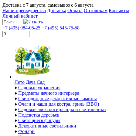
Доставка с
7 августа
, самовывоз с
6 августа
Наши преимущества
Доставка
Оплата
Оптовикам
Контакты
Личный кабинет
+7 (495) 984-05-25
+7 (495) 545-75-58
Лето Дача Сад
♦
Садовые украшения
♦
Предметы дачного интерьера
♦
Светодиодные декоративные камины
♦
Очаги и чаши для костра, гриль (BBQ)
♦
Садовые электрогирлянды и светильники
♦
Подсветка деревьев
♦
Светящиеся фигуры
♦
Декоративные светильники
♦
Фонари