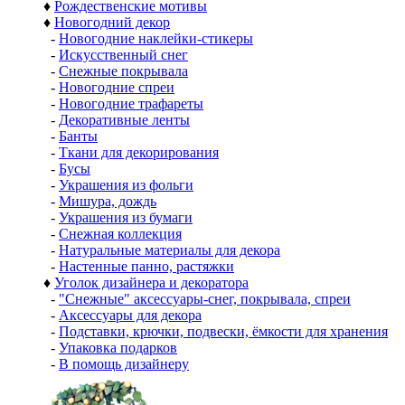
♦
Рождественские мотивы
♦
Новогодний декор
-
Новогодние наклейки-стикеры
-
Искусственный снег
-
Снежные покрывала
-
Новогодние спреи
-
Новогодние трафареты
-
Декоративные ленты
-
Банты
-
Ткани для декорирования
-
Бусы
-
Украшения из фольги
-
Мишура, дождь
-
Украшения из бумаги
-
Снежная коллекция
-
Натуральные материалы для декора
-
Настенные панно, растяжки
♦
Уголок дизайнера и декоратора
-
"Снежные" аксессуары-снег, покрывала, спреи
-
Аксессуары для декора
-
Подставки, крючки, подвески, ёмкости для хранения
-
Упаковка подарков
-
В помощь дизайнеру