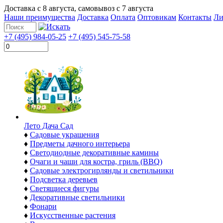
Доставка с
8 августа
, самовывоз с
7 августа
Наши преимущества
Доставка
Оплата
Оптовикам
Контакты
Ли
+7 (495) 984-05-25
+7 (495) 545-75-58
Лето Дача Сад
♦
Садовые украшения
♦
Предметы дачного интерьера
♦
Светодиодные декоративные камины
♦
Очаги и чаши для костра, гриль (BBQ)
♦
Садовые электрогирлянды и светильники
♦
Подсветка деревьев
♦
Светящиеся фигуры
♦
Декоративные светильники
♦
Фонари
♦
Искусственные растения