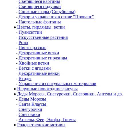
-
Светящиеся картины
-
Светящиеся подушки
-
Снежные шары (Сноуболлы)
-
Декор и украшения в стиле "Прованс"
-
Настольные фонтаны
♦
Цветы, гирлянды, ветки
-
Пуансеттии
-
Искусственные растения
-
Розы
-
Цветы разные
-
Декоративные ветки
-
Декоративные гирлянды
-
Хвойные ветки
-
Ветки с ягодами
-
Декоративные венки
-
Ягоды
-
Украшения из натуральных материалов
♦
Надувные новогодние фигуры
♦
Деды Морозы, Снегурочки, Снеговики, Ангелы и др.
-
Деды Морозы
-
Санта Клаусы
-
Снегурочки
-
Снеговики
-
Ангелы, Феи, Эльфы, Гномы
♦
Рождественские мотивы