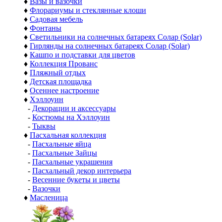
♦
Вазы и вазочки
♦
Флорариумы и стеклянные клоши
♦
Садовая мебель
♦
Фонтаны
♦
Светильники на солнечных батареях Солар (Solar)
♦
Гирлянды на солнечных батареях Солар (Solar)
♦
Кашпо и подставки для цветов
♦
Коллекция Прованс
♦
Пляжный отдых
♦
Детская площадка
♦
Осеннее настроение
♦
Хэллоуин
-
Декорации и аксессуары
-
Костюмы на Хэллоуин
-
Тыквы
♦
Пасхальная коллекция
-
Пасхальные яйца
-
Пасхальные Зайцы
-
Пасхальные украшения
-
Пасхальный декор интерьера
-
Весенние букеты и цветы
-
Вазочки
♦
Масленица