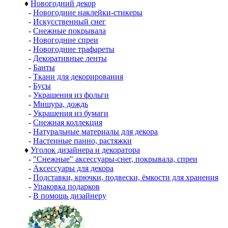
♦
Новогодний декор
-
Новогодние наклейки-стикеры
-
Искусственный снег
-
Снежные покрывала
-
Новогодние спреи
-
Новогодние трафареты
-
Декоративные ленты
-
Банты
-
Ткани для декорирования
-
Бусы
-
Украшения из фольги
-
Мишура, дождь
-
Украшения из бумаги
-
Снежная коллекция
-
Натуральные материалы для декора
-
Настенные панно, растяжки
♦
Уголок дизайнера и декоратора
-
"Снежные" аксессуары-снег, покрывала, спреи
-
Аксессуары для декора
-
Подставки, крючки, подвески, ёмкости для хранения
-
Упаковка подарков
-
В помощь дизайнеру