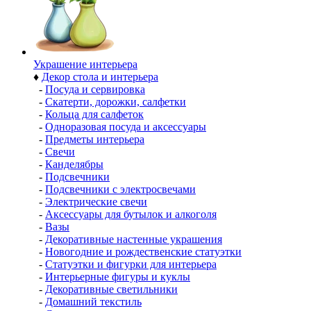
Украшение интерьера
♦
Декор стола и интерьера
-
Посуда и сервировка
-
Скатерти, дорожки, салфетки
-
Кольца для салфеток
-
Одноразовая посуда и аксессуары
-
Предметы интерьера
-
Свечи
-
Канделябры
-
Подсвечники
-
Подсвечники с электросвечами
-
Электрические свечи
-
Аксессуары для бутылок и алкоголя
-
Вазы
-
Декоративные настенные украшения
-
Новогодние и рождественские статуэтки
-
Статуэтки и фигурки для интерьера
-
Интерьерные фигуры и куклы
-
Декоративные светильники
-
Домашний текстиль