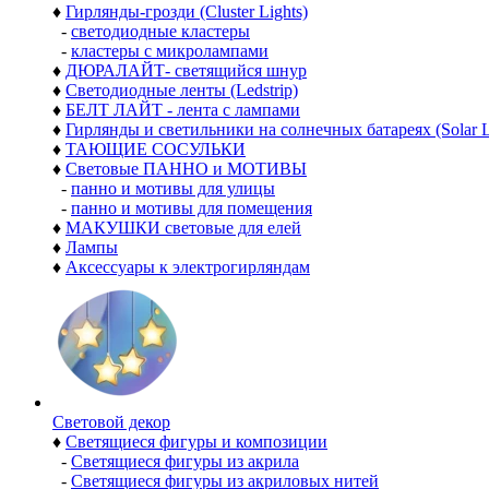
♦
Гирлянды-грозди (Cluster Lights)
-
светодиодные кластеры
-
кластеры с микролампами
♦
ДЮРАЛАЙТ- светящийся шнур
♦
Светодиодные ленты (Ledstrip)
♦
БЕЛТ ЛАЙТ - лента с лампами
♦
Гирлянды и светильники на солнечных батареях (Solar L
♦
ТАЮЩИЕ СОСУЛЬКИ
♦
Световые ПАННО и МОТИВЫ
-
панно и мотивы для улицы
-
панно и мотивы для помещения
♦
МАКУШКИ световые для елей
♦
Лампы
♦
Аксессуары к электрогирляндам
Световой декор
♦
Светящиеся фигуры и композиции
-
Светящиеся фигуры из акрила
-
Светящиеся фигуры из акриловых нитей