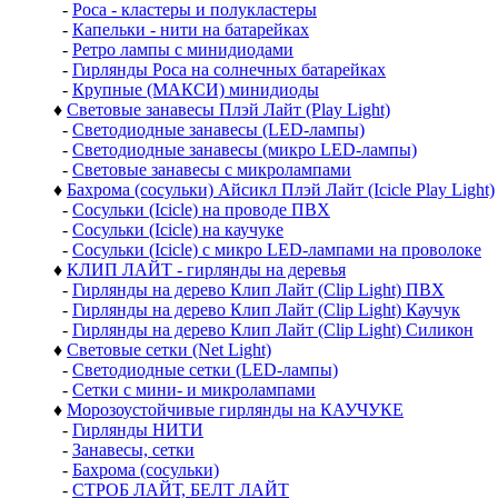
-
Роса - кластеры и полукластеры
-
Капельки - нити на батарейках
-
Ретро лампы с минидиодами
-
Гирлянды Роса на солнечных батарейках
-
Крупные (МАКСИ) минидиоды
♦
Световые занавесы Плэй Лайт (Play Light)
-
Светодиодные занавесы (LED-лампы)
-
Светодиодные занавесы (микро LED-лампы)
-
Световые занавесы с микролампами
♦
Бахрома (сосульки) Айсикл Плэй Лайт (Icicle Play Light)
-
Сосульки (Icicle) на проводе ПВХ
-
Сосульки (Icicle) на каучуке
-
Сосульки (Icicle) с микро LED-лампами на проволоке
♦
КЛИП ЛАЙТ - гирлянды на деревья
-
Гирлянды на дерево Клип Лайт (Clip Light) ПВХ
-
Гирлянды на дерево Клип Лайт (Clip Light) Каучук
-
Гирлянды на дерево Клип Лайт (Clip Light) Силикон
♦
Световые сетки (Net Light)
-
Светодиодные сетки (LED-лампы)
-
Сетки с мини- и микролампами
♦
Морозоустойчивые гирлянды на КАУЧУКЕ
-
Гирлянды НИТИ
-
Занавесы, сетки
-
Бахрома (сосульки)
-
СТРОБ ЛАЙТ, БЕЛТ ЛАЙТ