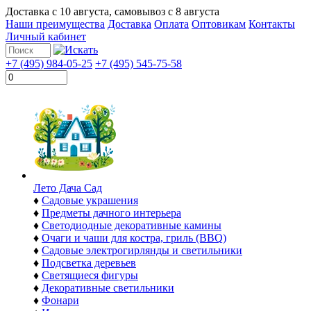
Доставка с
10 августа
, самовывоз с
8 августа
Наши преимущества
Доставка
Оплата
Оптовикам
Контакты
Личный кабинет
+7 (495) 984-05-25
+7 (495) 545-75-58
Лето Дача Сад
♦
Садовые украшения
♦
Предметы дачного интерьера
♦
Светодиодные декоративные камины
♦
Очаги и чаши для костра, гриль (BBQ)
♦
Садовые электрогирлянды и светильники
♦
Подсветка деревьев
♦
Светящиеся фигуры
♦
Декоративные светильники
♦
Фонари