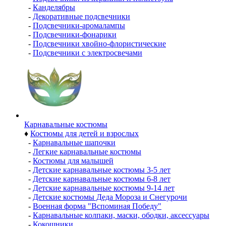
-
Канделябры
-
Декоративные подсвечники
-
Подсвечники-аромалампы
-
Подсвечники-фонарики
-
Подсвечники хвойно-флористические
-
Подсвечники с электросвечами
Карнавальные костюмы
♦
Костюмы для детей и взрослых
-
Карнавальные шапочки
-
Легкие карнавальные костюмы
-
Костюмы для малышей
-
Детские карнавальные костюмы 3-5 лет
-
Детские карнавальные костюмы 6-8 лет
-
Детские карнавальные костюмы 9-14 лет
-
Детские костюмы Деда Мороза и Снегурочи
-
Военная форма "Вспоминая Победу"
-
Карнавальные колпаки, маски, ободки, аксессуары
-
Кокошники