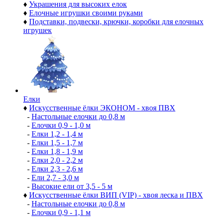
♦
Украшения для высоких елок
♦
Елочные игрушки своими руками
♦
Подставки, подвески, крючки, коробки для елочных
игрушек
Елки
♦
Искусственные ёлки ЭКОНОМ - хвоя ПВХ
-
Настольные елочки до 0,8 м
-
Елочки 0,9 - 1,0 м
-
Елки 1,2 - 1,4 м
-
Елки 1,5 - 1,7 м
-
Елки 1,8 - 1,9 м
-
Елки 2,0 - 2,2 м
-
Елки 2,3 - 2,6 м
-
Ели 2,7 - 3,0 м
-
Высокие ели от 3,5 - 5 м
♦
Искусственные ёлки ВИП (VIP) - хвоя леска и ПВХ
-
Настольные елочки до 0,8 м
-
Елочки 0,9 - 1,1 м