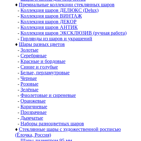
♦
Премиальные коллекции стеклянных шаров
-
Коллекция шаров ДЕЛЮКС (Delux)
-
Коллекция шаров ВИНТАЖ
-
Коллекция шаров ДЕКОР
-
Коллекция шаров АНТИК
-
Коллекция шаров ЭКСКЛЮЗИВ (ручная работа)
-
Гирлянды из шаров и украшений
♦
Шары разных цветов
-
Золотые
-
Серебряные
-
Красные и бордовые
-
Синие и голубые
-
Белые, перламутровые
-
Черные
-
Розовые
-
Зелёные
-
Фиолетовые и сиреневые
-
Оранжевые
-
Коричневые
-
Прозрачные
-
Дымчатые
-
Наборы разноцветных шаров
♦
Стеклянные шары с художественной росписью
(Ёлочка, Россия)
-
Шары диаметром 95 мм