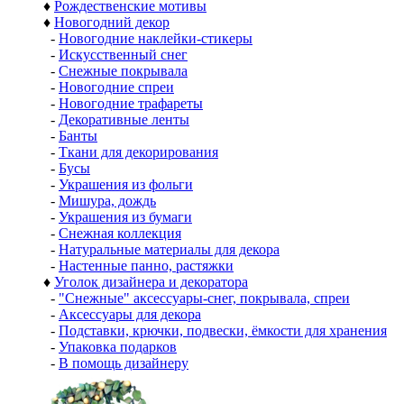
♦
Рождественские мотивы
♦
Новогодний декор
-
Новогодние наклейки-стикеры
-
Искусственный снег
-
Снежные покрывала
-
Новогодние спреи
-
Новогодние трафареты
-
Декоративные ленты
-
Банты
-
Ткани для декорирования
-
Бусы
-
Украшения из фольги
-
Мишура, дождь
-
Украшения из бумаги
-
Снежная коллекция
-
Натуральные материалы для декора
-
Настенные панно, растяжки
♦
Уголок дизайнера и декоратора
-
"Снежные" аксессуары-снег, покрывала, спреи
-
Аксессуары для декора
-
Подставки, крючки, подвески, ёмкости для хранения
-
Упаковка подарков
-
В помощь дизайнеру