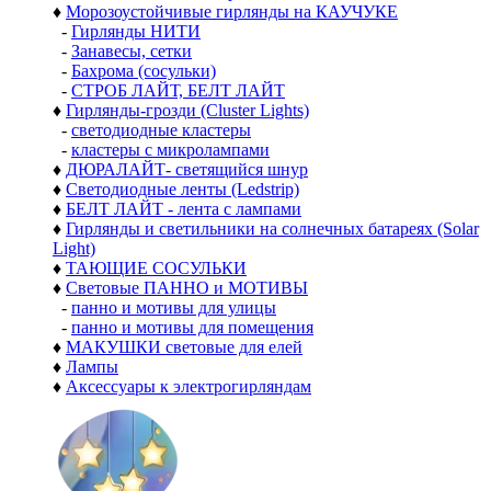
♦
Морозоустойчивые гирлянды на КАУЧУКЕ
-
Гирлянды НИТИ
-
Занавесы, сетки
-
Бахрома (сосульки)
-
СТРОБ ЛАЙТ, БЕЛТ ЛАЙТ
♦
Гирлянды-грозди (Cluster Lights)
-
светодиодные кластеры
-
кластеры с микролампами
♦
ДЮРАЛАЙТ- светящийся шнур
♦
Светодиодные ленты (Ledstrip)
♦
БЕЛТ ЛАЙТ - лента с лампами
♦
Гирлянды и светильники на солнечных батареях (Solar
Light)
♦
ТАЮЩИЕ СОСУЛЬКИ
♦
Световые ПАННО и МОТИВЫ
-
панно и мотивы для улицы
-
панно и мотивы для помещения
♦
МАКУШКИ световые для елей
♦
Лампы
♦
Аксессуары к электрогирляндам