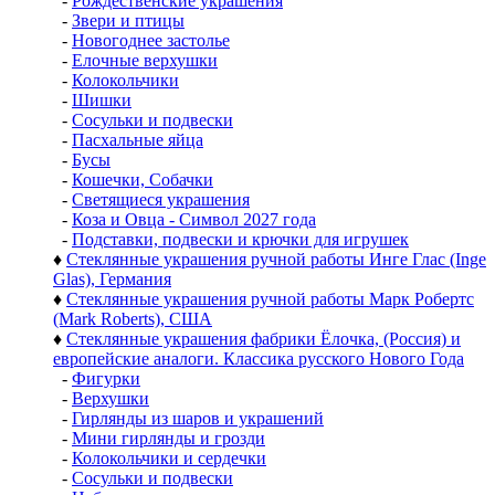
-
Рождественские украшения
-
Звери и птицы
-
Новогоднее застолье
-
Елочные верхушки
-
Колокольчики
-
Шишки
-
Сосульки и подвески
-
Пасхальные яйца
-
Бусы
-
Кошечки, Собачки
-
Светящиеся украшения
-
Коза и Овца - Символ 2027 года
-
Подставки, подвески и крючки для игрушек
♦
Стеклянные украшения ручной работы Инге Глас (Inge
Glas), Германия
♦
Стеклянные украшения ручной работы Марк Робертс
(Mark Roberts), США
♦
Стеклянные украшения фабрики Ёлочка, (Россия) и
европейские аналоги. Классика русского Нового Года
-
Фигурки
-
Верхушки
-
Гирлянды из шаров и украшений
-
Мини гирлянды и грозди
-
Колокольчики и сердечки
-
Сосульки и подвески