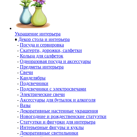
Украшение интерьера
♦
Декор стола и интерьера
-
Посуда и сервировка
-
Скатерти, дорожки, салфетки
-
Кольца для салфеток
-
Одноразовая посуда и аксессуары
-
Предметы интерьера
-
Свечи
-
Канделябры
-
Подсвечники
-
Подсвечники с электросвечами
-
Электрические свечи
-
Аксессуары для бутылок и алкоголя
-
Вазы
-
Декоративные настенные украшения
-
Новогодние и рождественские статуэтки
-
Статуэтки и фигурки для интерьера
-
Интерьерные фигуры и куклы
-
Декоративные светильники