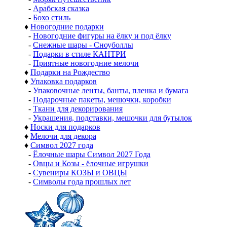
-
Арабская сказка
-
Бохо стиль
♦
Новогодние подарки
-
Новогодние фигуры на ёлку и под ёлку
-
Снежные шары - Сноуболлы
-
Подарки в стиле КАНТРИ
-
Приятные новогодние мелочи
♦
Подарки на Рождество
♦
Упаковка подарков
-
Упаковочные ленты, банты, пленка и бумага
-
Подарочные пакеты, мешочки, коробки
-
Ткани для декорирования
-
Украшения, подставки, мешочки для бутылок
♦
Носки для подарков
♦
Мелочи для декора
♦
Символ 2027 года
-
Ёлочные шары Символ 2027 Года
-
Овцы и Козы - ёлочные игрушки
-
Сувениры КОЗЫ и ОВЦЫ
-
Символы года прошлых лет