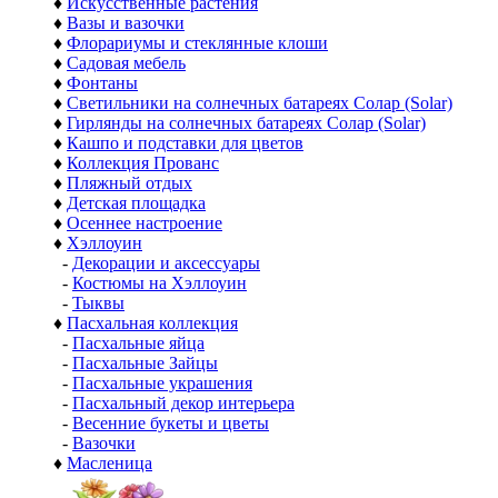
♦
Искусственные растения
♦
Вазы и вазочки
♦
Флорариумы и стеклянные клоши
♦
Садовая мебель
♦
Фонтаны
♦
Светильники на солнечных батареях Солар (Solar)
♦
Гирлянды на солнечных батареях Солар (Solar)
♦
Кашпо и подставки для цветов
♦
Коллекция Прованс
♦
Пляжный отдых
♦
Детская площадка
♦
Осеннее настроение
♦
Хэллоуин
-
Декорации и аксессуары
-
Костюмы на Хэллоуин
-
Тыквы
♦
Пасхальная коллекция
-
Пасхальные яйца
-
Пасхальные Зайцы
-
Пасхальные украшения
-
Пасхальный декор интерьера
-
Весенние букеты и цветы
-
Вазочки
♦
Масленица