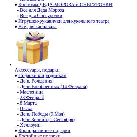
♦
Костюмы ДЕДА МОРОЗА и СНЕГУРОЧКИ
-
Все для Деда Мороза
-
Все для Снегурочки
♦
Игрушки-рукавички для кукольного театра
♦
Все для карнавала
Аксессуары, подарки
♦
Подарки к праздникам
-
День Рождения
-
День Влюбленных (14 Февраля)
-
Масленица
-
23 Февраля
-
8 Марта
-
Пасха
-
День Победы (9 Мая)
-
День Знаний (1 Сентября)
-
Хэллоуин
♦
Корпоративные подарки
♦
Достойные подарки