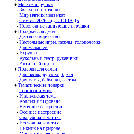
♦
Мягкие игрушки
-
Зверушки и птички
-
Мир мягких медвежат
-
Символ 2026 года ЛОШАДЬ
-
Новогодние танцующие игрушки
♦
Подарки для детей
-
Детское творчество
-
Настольные игры, паззлы, головоломки
-
Для малышей
-
Игрушки
-
Кукольный театр: рукавички
-
Активный отдых
♦
Подарки для семьи
-
Для папы, дедушки, брата
-
Для мамы, бабушки, сестры
♦
Тематические подарки
-
Тропики и море
-
Итальянская тема
-
Коллекция Прованс
-
Весеннее настроение
-
Осеннее настроение
-
Свадебная тематика
-
Восточная тематика
-
Пикник на природе
-
Моряк путешественик