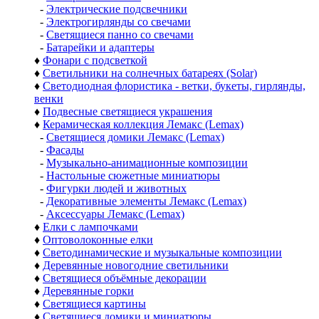
-
Электрические подсвечники
-
Электрогирлянды со свечами
-
Светящиеся панно со свечами
-
Батарейки и адаптеры
♦
Фонари с подсветкой
♦
Светильники на солнечных батареях (Solar)
♦
Светодиодная флористика - ветки, букеты, гирлянды,
венки
♦
Подвесные светящиеся украшения
♦
Керамическая коллекция Лемакс (Lemax)
-
Светящиеся домики Лемакс (Lemax)
-
Фасады
-
Музыкально-анимационные композиции
-
Настольные сюжетные миниатюры
-
Фигурки людей и животных
-
Декоративные элементы Лемакс (Lemax)
-
Аксессуары Лемакс (Lemax)
♦
Елки с лампочками
♦
Оптоволоконные елки
♦
Светодинамические и музыкальные композиции
♦
Деревянные новогодние светильники
♦
Светящиеся объёмные декорации
♦
Деревянные горки
♦
Светящиеся картины
♦
Светящиеся домики и миниатюры