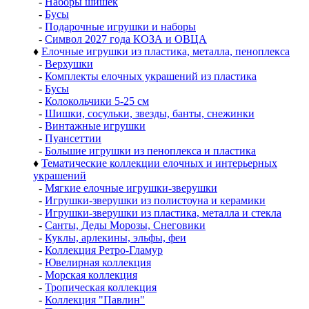
-
Наборы шишек
-
Бусы
-
Подарочные игрушки и наборы
-
Символ 2027 года КОЗА и ОВЦА
♦
Елочные игрушки из пластика, металла, пеноплекса
-
Верхушки
-
Комплекты елочных украшений из пластика
-
Бусы
-
Колокольчики 5-25 см
-
Шишки, сосульки, звезды, банты, снежинки
-
Винтажные игрушки
-
Пуансеттии
-
Большие игрушки из пеноплекса и пластика
♦
Тематические коллекции елочных и интерьерных
украшений
-
Мягкие елочные игрушки-зверушки
-
Игрушки-зверушки из полистоуна и керамики
-
Игрушки-зверушки из пластика, металла и стекла
-
Санты, Деды Морозы, Снеговики
-
Куклы, арлекины, эльфы, феи
-
Коллекция Ретро-Гламур
-
Ювелирная коллекция
-
Морская коллекция
-
Тропическая коллекция
-
Коллекция "Павлин"