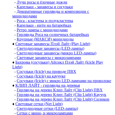
-
Лучи росы и ёлочные дожди
-
Капельки - занавесы и сосульки
-
Декоративные гирлянды и композиции с
минидиодами
-
Роса - кластеры и полукластеры
-
Капельки - нити на батарейках
-
Ретро лампы с минидиодами
-
Гирлянды Роса на солнечных батарейках
-
Крупные (МАКСИ) минидиоды
♦
Световые занавесы Плэй Лайт (Play Light)
-
Светодиодные занавесы (LED-лампы)
-
Светодиодные занавесы (микро LED-лампы)
-
Световые занавесы с микролампами
♦
Бахрома (сосульки) Айсикл Плэй Лайт (Icicle Play
Light)
-
Сосульки (Icicle) на проводе ПВХ
-
Сосульки (Icicle) на каучуке
-
Сосульки (Icicle) с микро LED-лампами на проволоке
♦
КЛИП ЛАЙТ - гирлянды на деревья
-
Гирлянды на дерево Клип Лайт (Clip Light) ПВХ
-
Гирлянды на дерево Клип Лайт (Clip Light) Каучук
-
Гирлянды на дерево Клип Лайт (Clip Light) Силикон
♦
Световые сетки (Net Light)
-
Светодиодные сетки (LED-лампы)
-
Сетки с мини- и микролампами