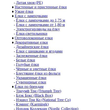
-
Литая хвоя (РЕ)
♦
Настенные и пристенные ёлки
♦
Узкие ёлки
♦
Елки с лампочками
-
Ёлки с лампочками до 1,75 м
-
Ёлки с лампочками от 1,80 м
-
Электрогирлянды на ёлку
-
Ёлки-светильники
♦
Оптоволоконные елки
♦
Декоративные елки
-
Дизайнерские ёлки
-
Ёлки с шишками и ягодами
-
Заснеженные ёлки
-
Белые ёлки
-
Голубые ёлки
-
Чёрные и цветные ёлки
-
Блестящие ёлки из фольги
-
Украшенные ёлки
-
Сувенирные елки
♦
Ёлки по брендам
-
Триумф Три (Triumph Tree)
-
Блэк Бокс (Black Box)
-
Нэшнл Три Ко (National Tree Co)
-
Кэминг (Kaemingk)
-
Нордик Коллекшн (Nordic Collection)