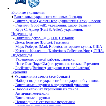
Елочные украшения
♦
Винтажные украшения мировых брендов
-
Винтер Деко (Winter Deco), украшения, ёлки, Россия
-
Гудвилл (Goodwill), украшения, декор, Бельгия
-
Курт С. Адлер (Kurt S. Adler), украшения,
Нидерланды
-
Элитный декор ЕДГ (EDG), Италия
-
Декор Больтце (Boltze), Германия
-
Марк Робертс (Mark Roberts), авторские куклы, США
-
Кэтринс Коллекшн (Katherine’s Collection-Noel), США-
Нидерланды
-
Украшения ручной работы, Таиланд
-
Инге Глас (Inge Glas), игрушки из стекла, Германия
-
Брейтнер (Breitner), игрушки в стиле "кантри",
Германия
♦
Украшения из стекла (все бренды)
-
Наборы шаров и украшений в подарочной упаковке
-
Винтажные игрушки в подарочной упаковке
-
Наборы елочных украшений из стекла
-
Античная коллекция
-
Винтажные игрушки
-
Новогодние и сказочные персонажи