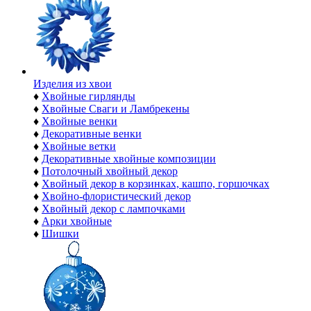
Изделия из хвои
♦
Хвойные гирлянды
♦
Хвойные Сваги и Ламбрекены
♦
Хвойные венки
♦
Декоративные венки
♦
Хвойные ветки
♦
Декоративные хвойные композиции
♦
Потолочный хвойный декор
♦
Хвойный декор в корзинках, кашпо, горшочках
♦
Хвойно-флористический декор
♦
Хвойный декор с лампочками
♦
Арки хвойные
♦
Шишки