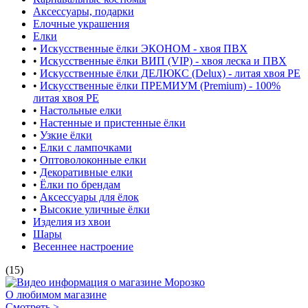
Аксессуары, подарки
Елочные украшения
Елки
•
Искусственные ёлки ЭКОНОМ - хвоя ПВХ
•
Искусственные ёлки ВИП (VIP) - хвоя леска и ПВХ
•
Искусственные ёлки ДЕЛЮКС (Delux) - литая хвоя РЕ
•
Искусственные ёлки ПРЕМИУМ (Premium) - 100%
литая хвоя РЕ
•
Настольные елки
•
Настенные и пристенные ёлки
•
Узкие ёлки
•
Елки с лампочками
•
Оптоволоконные елки
•
Декоративные елки
•
Ёлки по брендам
•
Аксессуары для ёлок
•
Высокие уличные ёлки
Изделия из хвои
Шары
Весеннее настроение
(15)
О любимом магазине
Смотреть >