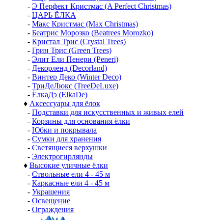
-
Э Перфект Кристмас (A Perfect Christmas)
-
ЦАРЬ ЁЛКА
-
Макс Кристмас (Max Christmas)
-
Беатрис Морозко (Beatrees Morozko)
-
Кристал Трис (Crystal Trees)
-
Грин Трис (Green Trees)
-
Элит Ели Пенери (Peneri)
-
Декорленд (Decorland)
-
Винтер Деко (Winter Deco)
-
ТриДеЛюкс (TreeDeLuxe)
-
ЁлкаДэ (ElkaDe)
♦
Аксессуары для ёлок
-
Подставки для искусственных и живых елей
-
Корзины для основания ёлки
-
Юбки и покрывала
-
Сумки для хранения
-
Светящиеся верхушки
-
Электрогирлянды
♦
Высокие уличные ёлки
-
Ствольные ели 4 - 45 м
-
Каркасные ели 4 - 45 м
-
Украшения
-
Освещение
-
Ограждения