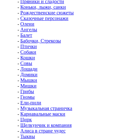
-
Пряники и сладости
-
Коньки, лыжи, санки
-
Рождественские сюжеты
-
Сказочные персонажи
-
Олени
-
Ангелы
-
Балет
-
Бабочки, Стрекозы
-
Птички
-
Собаки
-
Кошки
-
Совы
-
Лошади
-
Домики
-
Мышки
-
Мишки
-
Грибы
-
Гномы
-
Ели-пили
-
Музыкальная страничка
-
Карнавальные маски
-
Цирк
-
Щелкунчик и компания
-
Алиса в стране чудес
-
Тыквы