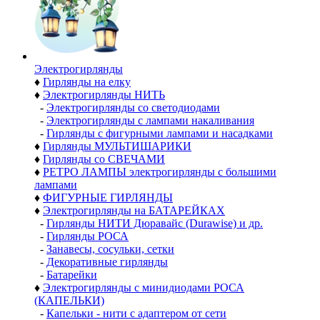
Электро­гирлянды
♦
Гирлянды на елку
♦
Электрогирлянды НИТЬ
-
Электрогирлянды со светодиодами
-
Электрогирлянды с лампами накаливания
-
Гирлянды с фигурными лампами и насадками
♦
Гирлянды МУЛЬТИШАРИКИ
♦
Гирлянды со СВЕЧАМИ
♦
РЕТРО ЛАМПЫ электрогирлянды с большими
лампами
♦
ФИГУРНЫЕ ГИРЛЯНДЫ
♦
Электрогирлянды на БАТАРЕЙКАХ
-
Гирлянды НИТИ Дюравайс (Durawise) и др.
-
Гирлянды РОСА
-
Занавесы, сосульки, сетки
-
Декоративные гирлянды
-
Батарейки
♦
Электрогирлянды с минидиодами РОСА
(КАПЕЛЬКИ)
-
Капельки - нити с адаптером от сети