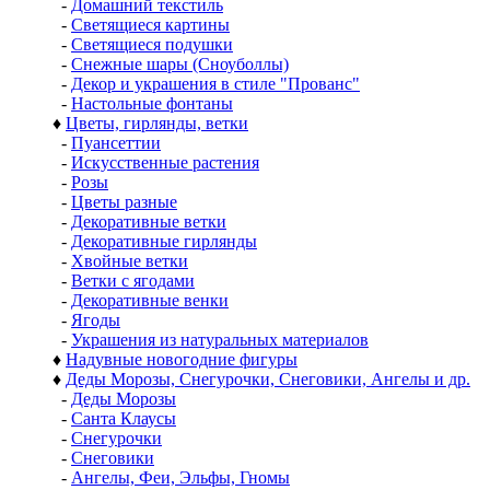
-
Домашний текстиль
-
Светящиеся картины
-
Светящиеся подушки
-
Снежные шары (Сноуболлы)
-
Декор и украшения в стиле "Прованс"
-
Настольные фонтаны
♦
Цветы, гирлянды, ветки
-
Пуансеттии
-
Искусственные растения
-
Розы
-
Цветы разные
-
Декоративные ветки
-
Декоративные гирлянды
-
Хвойные ветки
-
Ветки с ягодами
-
Декоративные венки
-
Ягоды
-
Украшения из натуральных материалов
♦
Надувные новогодние фигуры
♦
Деды Морозы, Снегурочки, Снеговики, Ангелы и др.
-
Деды Морозы
-
Санта Клаусы
-
Снегурочки
-
Снеговики
-
Ангелы, Феи, Эльфы, Гномы