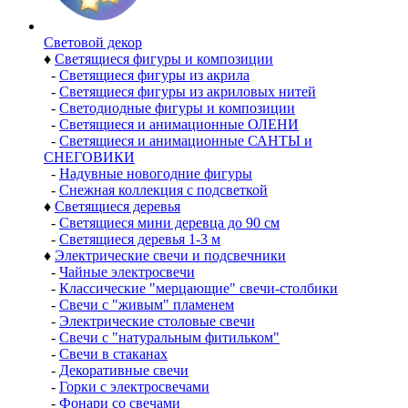
Световой декор
♦
Светящиеся фигуры и композиции
-
Светящиеся фигуры из акрила
-
Светящиеся фигуры из акриловых нитей
-
Светодиодные фигуры и композиции
-
Светящиеся и анимационные ОЛЕНИ
-
Светящиеся и анимационные САНТЫ и
СНЕГОВИКИ
-
Надувные новогодние фигуры
-
Снежная коллекция с подсветкой
♦
Светящиеся деревья
-
Светящиеся мини деревца до 90 см
-
Светящиеся деревья 1-3 м
♦
Электрические свечи и подсвечники
-
Чайные электросвечи
-
Классические "мерцающие" свечи-столбики
-
Свечи с "живым" пламенем
-
Электрические столовые свечи
-
Свечи с "натуральным фитильком"
-
Свечи в стаканах
-
Декоративные свечи
-
Горки с электросвечами
-
Фонари со свечами