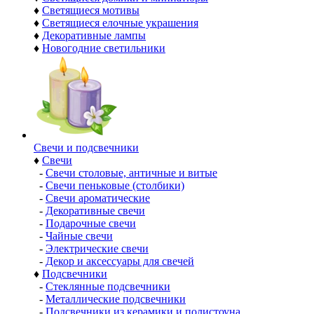
♦
Светящиеся мотивы
♦
Светящиеся елочные украшения
♦
Декоративные лампы
♦
Новогодние светильники
Свечи и подсвечники
♦
Свечи
-
Свечи столовые, античные и витые
-
Свечи пеньковые (столбики)
-
Свечи ароматические
-
Декоративные свечи
-
Подарочные свечи
-
Чайные свечи
-
Электрические свечи
-
Декор и аксессуары для свечей
♦
Подсвечники
-
Стеклянные подсвечники
-
Металлические подсвечники
-
Подсвечники из керамики и полистоуна