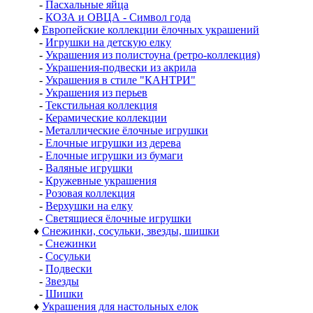
-
Пасхальные яйца
-
КОЗА и ОВЦА - Символ года
♦
Европейские коллекции ёлочных украшений
-
Игрушки на детскую елку
-
Украшения из полистоуна (ретро-коллекция)
-
Украшения-подвески из акрила
-
Украшения в стиле "КАНТРИ"
-
Украшения из перьев
-
Текстильная коллекция
-
Керамические коллекции
-
Металлические ёлочные игрушки
-
Елочные игрушки из дерева
-
Елочные игрушки из бумаги
-
Валяные игрушки
-
Кружевные украшения
-
Розовая коллекция
-
Верхушки на елку
-
Светящиеся ёлочные игрушки
♦
Снежинки, сосульки, звезды, шишки
-
Снежинки
-
Сосульки
-
Подвески
-
Звезды
-
Шишки
♦
Украшения для настольных елок