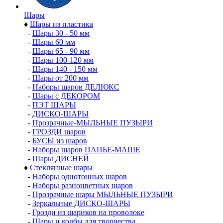
Шары
♦
Шары из пластика
-
Шары 30 - 50 мм
-
Шары 60 мм
-
Шары 65 - 90 мм
-
Шары 100-120 мм
-
Шары 140 - 150 мм
-
Шары от 200 мм
-
Наборы шаров ДЕЛЮКС
-
Шары с ДЕКОРОМ
-
ПЭТ ШАРЫ
-
ДИСКО-ШАРЫ
-
Прозрачные-МЫЛЬНЫЕ ПУЗЫРИ
-
ГРОЗДИ шаров
-
БУСЫ из шаров
-
Наборы шаров ПАПЬЕ-МАШЕ
-
Шары ДИСНЕЙ
♦
Стеклянные шары
-
Наборы однотонных шаров
-
Наборы разноцветных шаров
-
Прозрачные шары МЫЛЬНЫЕ ПУЗЫРИ
-
Зеркальные ДИСКО-ШАРЫ
-
Грозди из шариков на проволоке
-
Шары и колбы для творчества