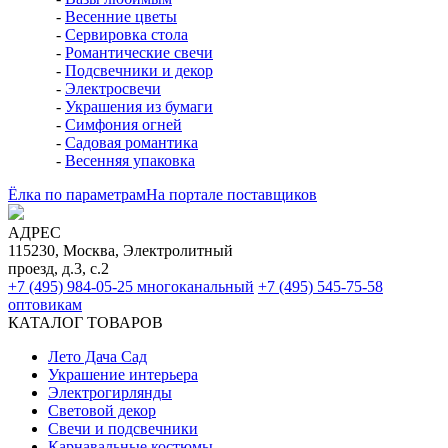
-
Весенние цветы
-
Сервировка стола
-
Романтические свечи
-
Подсвечники и декор
-
Электросвечи
-
Украшения из бумаги
-
Симфония огней
-
Садовая романтика
-
Весенняя упаковка
Ёлка по параметрам
На портале поставщиков
АДРЕС
115230, Москва, Электролитный
проезд, д.3, с.2
+7 (495) 984-05-25
многоканальный
+7 (495) 545-75-58
оптовикам
КАТАЛОГ ТОВАРОВ
Лето Дача Сад
Украшение интерьера
Электро­гирлянды
Световой декор
Свечи и подсвечники
Карнавальные костюмы