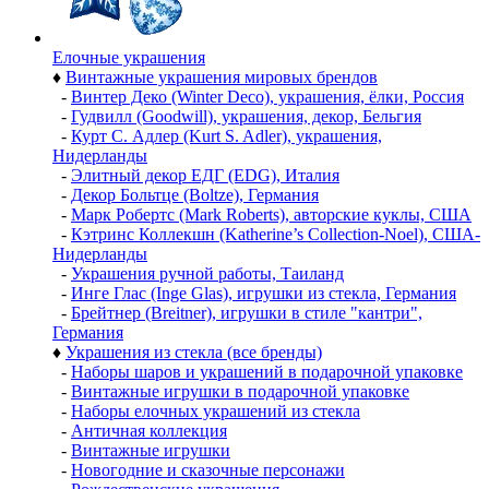
Елочные украшения
♦
Винтажные украшения мировых брендов
-
Винтер Деко (Winter Deco), украшения, ёлки, Россия
-
Гудвилл (Goodwill), украшения, декор, Бельгия
-
Курт С. Адлер (Kurt S. Adler), украшения,
Нидерланды
-
Элитный декор ЕДГ (EDG), Италия
-
Декор Больтце (Boltze), Германия
-
Марк Робертс (Mark Roberts), авторские куклы, США
-
Кэтринс Коллекшн (Katherine’s Collection-Noel), США-
Нидерланды
-
Украшения ручной работы, Таиланд
-
Инге Глас (Inge Glas), игрушки из стекла, Германия
-
Брейтнер (Breitner), игрушки в стиле "кантри",
Германия
♦
Украшения из стекла (все бренды)
-
Наборы шаров и украшений в подарочной упаковке
-
Винтажные игрушки в подарочной упаковке
-
Наборы елочных украшений из стекла
-
Античная коллекция
-
Винтажные игрушки
-
Новогодние и сказочные персонажи