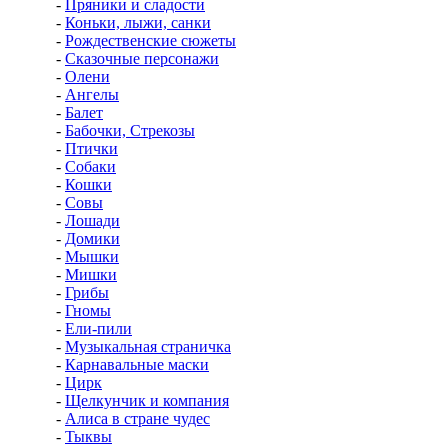
-
Пряники и сладости
-
Коньки, лыжи, санки
-
Рождественские сюжеты
-
Сказочные персонажи
-
Олени
-
Ангелы
-
Балет
-
Бабочки, Стрекозы
-
Птички
-
Собаки
-
Кошки
-
Совы
-
Лошади
-
Домики
-
Мышки
-
Мишки
-
Грибы
-
Гномы
-
Ели-пили
-
Музыкальная страничка
-
Карнавальные маски
-
Цирк
-
Щелкунчик и компания
-
Алиса в стране чудес
-
Тыквы