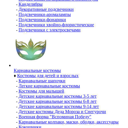
-
Канделябры
-
Декоративные подсвечники
-
Подсвечники-аромалампы
-
Подсвечники-фонарики
-
Подсвечники хвойно-флористические
-
Подсвечники с электросвечами
Карнавальные костюмы
♦
Костюмы для детей и взрослых
-
Карнавальные шапочки
-
Легкие карнавальные костюмы
-
Костюмы для малышей
-
Детские карнавальные костюмы 3-5 лет
-
Детские карнавальные костюмы 6-8 лет
-
Детские карнавальные костюмы 9-14 лет
-
Детские костюмы Деда Мороза и Снегурочи
-
Военная форма "Вспоминая Победу"
-
Карнавальные колпаки, маски, ободки, аксессуары
-
Кокошники