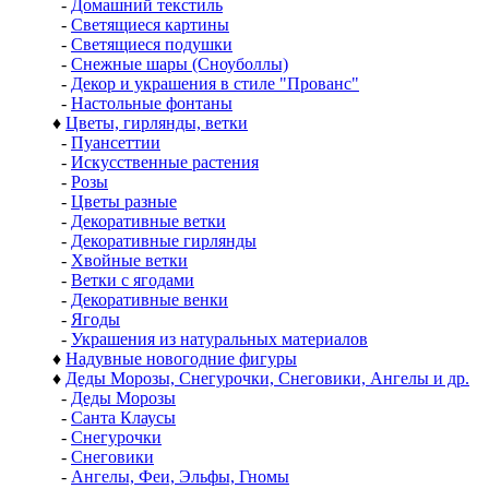
-
Домашний текстиль
-
Светящиеся картины
-
Светящиеся подушки
-
Снежные шары (Сноуболлы)
-
Декор и украшения в стиле "Прованс"
-
Настольные фонтаны
♦
Цветы, гирлянды, ветки
-
Пуансеттии
-
Искусственные растения
-
Розы
-
Цветы разные
-
Декоративные ветки
-
Декоративные гирлянды
-
Хвойные ветки
-
Ветки с ягодами
-
Декоративные венки
-
Ягоды
-
Украшения из натуральных материалов
♦
Надувные новогодние фигуры
♦
Деды Морозы, Снегурочки, Снеговики, Ангелы и др.
-
Деды Морозы
-
Санта Клаусы
-
Снегурочки
-
Снеговики
-
Ангелы, Феи, Эльфы, Гномы