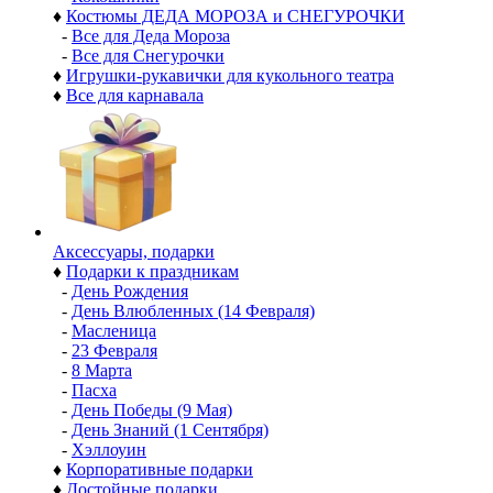
♦
Костюмы ДЕДА МОРОЗА и СНЕГУРОЧКИ
-
Все для Деда Мороза
-
Все для Снегурочки
♦
Игрушки-рукавички для кукольного театра
♦
Все для карнавала
Аксессуары, подарки
♦
Подарки к праздникам
-
День Рождения
-
День Влюбленных (14 Февраля)
-
Масленица
-
23 Февраля
-
8 Марта
-
Пасха
-
День Победы (9 Мая)
-
День Знаний (1 Сентября)
-
Хэллоуин
♦
Корпоративные подарки
♦
Достойные подарки