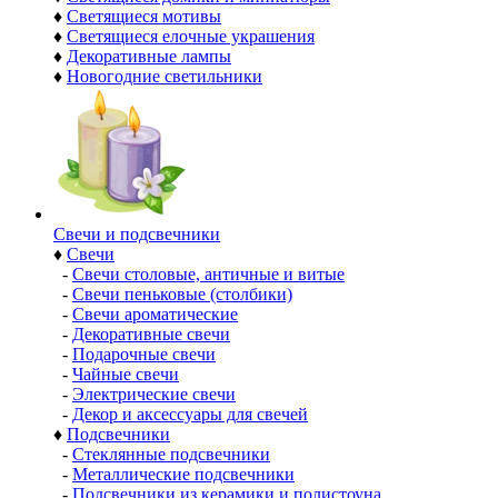
♦
Светящиеся мотивы
♦
Светящиеся елочные украшения
♦
Декоративные лампы
♦
Новогодние светильники
Свечи и подсвечники
♦
Свечи
-
Свечи столовые, античные и витые
-
Свечи пеньковые (столбики)
-
Свечи ароматические
-
Декоративные свечи
-
Подарочные свечи
-
Чайные свечи
-
Электрические свечи
-
Декор и аксессуары для свечей
♦
Подсвечники
-
Стеклянные подсвечники
-
Металлические подсвечники
-
Подсвечники из керамики и полистоуна