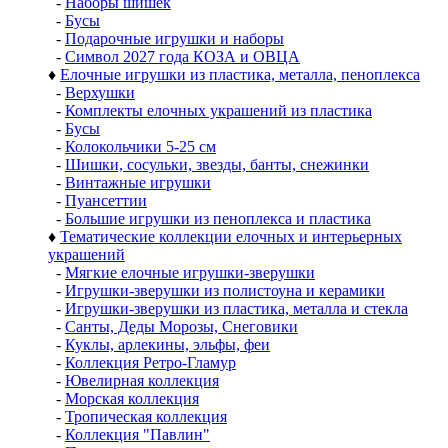
-
Наборы шишек
-
Бусы
-
Подарочные игрушки и наборы
-
Символ 2027 года КОЗА и ОВЦА
♦
Елочные игрушки из пластика, металла, пеноплекса
-
Верхушки
-
Комплекты елочных украшений из пластика
-
Бусы
-
Колокольчики 5-25 см
-
Шишки, сосульки, звезды, банты, снежинки
-
Винтажные игрушки
-
Пуансеттии
-
Большие игрушки из пеноплекса и пластика
♦
Тематические коллекции елочных и интерьерных
украшений
-
Мягкие елочные игрушки-зверушки
-
Игрушки-зверушки из полистоуна и керамики
-
Игрушки-зверушки из пластика, металла и стекла
-
Санты, Деды Морозы, Снеговики
-
Куклы, арлекины, эльфы, феи
-
Коллекция Ретро-Гламур
-
Ювелирная коллекция
-
Морская коллекция
-
Тропическая коллекция
-
Коллекция "Павлин"