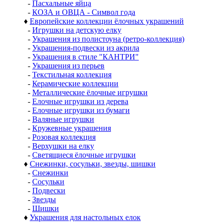
-
Пасхальные яйца
-
КОЗА и ОВЦА - Символ года
♦
Европейские коллекции ёлочных украшений
-
Игрушки на детскую елку
-
Украшения из полистоуна (ретро-коллекция)
-
Украшения-подвески из акрила
-
Украшения в стиле "КАНТРИ"
-
Украшения из перьев
-
Текстильная коллекция
-
Керамические коллекции
-
Металлические ёлочные игрушки
-
Елочные игрушки из дерева
-
Елочные игрушки из бумаги
-
Валяные игрушки
-
Кружевные украшения
-
Розовая коллекция
-
Верхушки на елку
-
Светящиеся ёлочные игрушки
♦
Снежинки, сосульки, звезды, шишки
-
Снежинки
-
Сосульки
-
Подвески
-
Звезды
-
Шишки
♦
Украшения для настольных елок