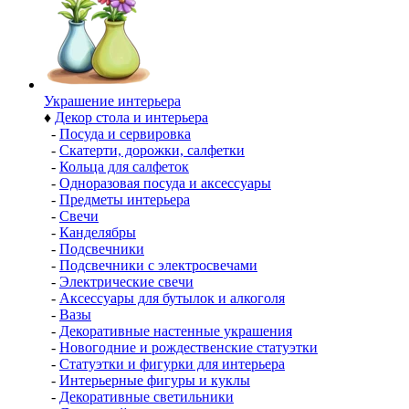
Украшение интерьера
♦
Декор стола и интерьера
-
Посуда и сервировка
-
Скатерти, дорожки, салфетки
-
Кольца для салфеток
-
Одноразовая посуда и аксессуары
-
Предметы интерьера
-
Свечи
-
Канделябры
-
Подсвечники
-
Подсвечники с электросвечами
-
Электрические свечи
-
Аксессуары для бутылок и алкоголя
-
Вазы
-
Декоративные настенные украшения
-
Новогодние и рождественские статуэтки
-
Статуэтки и фигурки для интерьера
-
Интерьерные фигуры и куклы
-
Декоративные светильники