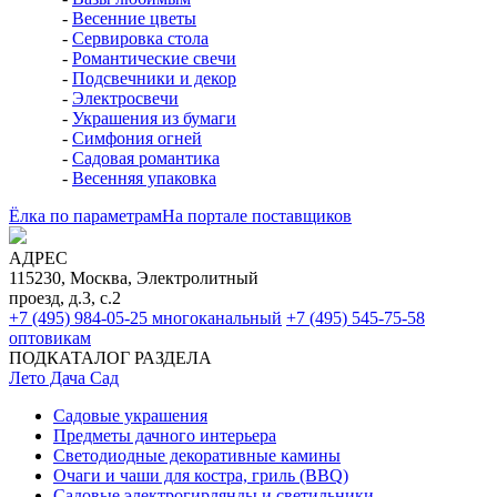
-
Весенние цветы
-
Сервировка стола
-
Романтические свечи
-
Подсвечники и декор
-
Электросвечи
-
Украшения из бумаги
-
Симфония огней
-
Садовая романтика
-
Весенняя упаковка
Ёлка по параметрам
На портале поставщиков
АДРЕС
115230, Москва, Электролитный
проезд, д.3, с.2
+7 (495) 984-05-25
многоканальный
+7 (495) 545-75-58
оптовикам
ПОДКАТАЛОГ РАЗДЕЛА
Лето Дача Сад
Садовые украшения
Предметы дачного интерьера
Светодиодные декоративные камины
Очаги и чаши для костра, гриль (BBQ)
Садовые электрогирлянды и светильники