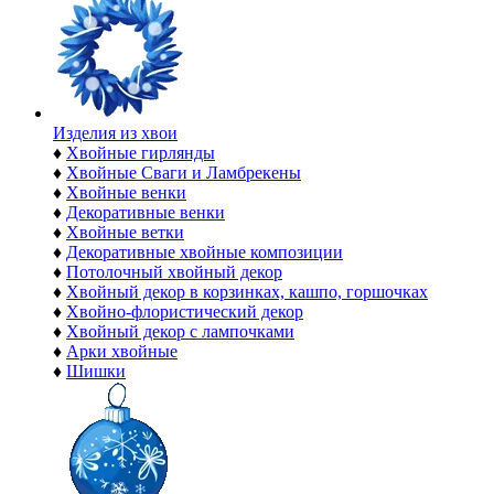
Изделия из хвои
♦
Хвойные гирлянды
♦
Хвойные Сваги и Ламбрекены
♦
Хвойные венки
♦
Декоративные венки
♦
Хвойные ветки
♦
Декоративные хвойные композиции
♦
Потолочный хвойный декор
♦
Хвойный декор в корзинках, кашпо, горшочках
♦
Хвойно-флористический декор
♦
Хвойный декор с лампочками
♦
Арки хвойные
♦
Шишки