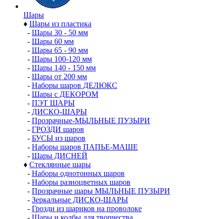
Шары
♦
Шары из пластика
-
Шары 30 - 50 мм
-
Шары 60 мм
-
Шары 65 - 90 мм
-
Шары 100-120 мм
-
Шары 140 - 150 мм
-
Шары от 200 мм
-
Наборы шаров ДЕЛЮКС
-
Шары с ДЕКОРОМ
-
ПЭТ ШАРЫ
-
ДИСКО-ШАРЫ
-
Прозрачные-МЫЛЬНЫЕ ПУЗЫРИ
-
ГРОЗДИ шаров
-
БУСЫ из шаров
-
Наборы шаров ПАПЬЕ-МАШЕ
-
Шары ДИСНЕЙ
♦
Стеклянные шары
-
Наборы однотонных шаров
-
Наборы разноцветных шаров
-
Прозрачные шары МЫЛЬНЫЕ ПУЗЫРИ
-
Зеркальные ДИСКО-ШАРЫ
-
Грозди из шариков на проволоке
-
Шары и колбы для творчества