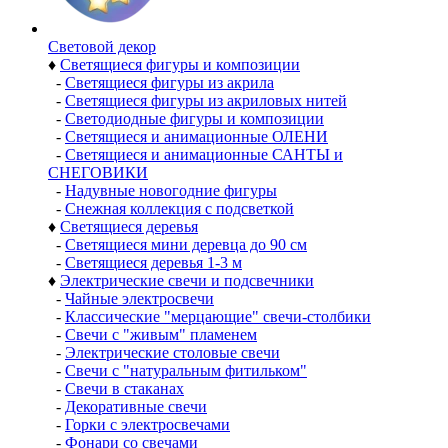
Световой декор
♦
Светящиеся фигуры и композиции
-
Светящиеся фигуры из акрила
-
Светящиеся фигуры из акриловых нитей
-
Светодиодные фигуры и композиции
-
Светящиеся и анимационные ОЛЕНИ
-
Светящиеся и анимационные САНТЫ и
СНЕГОВИКИ
-
Надувные новогодние фигуры
-
Снежная коллекция с подсветкой
♦
Светящиеся деревья
-
Светящиеся мини деревца до 90 см
-
Светящиеся деревья 1-3 м
♦
Электрические свечи и подсвечники
-
Чайные электросвечи
-
Классические "мерцающие" свечи-столбики
-
Свечи с "живым" пламенем
-
Электрические столовые свечи
-
Свечи с "натуральным фитильком"
-
Свечи в стаканах
-
Декоративные свечи
-
Горки с электросвечами
-
Фонари со свечами