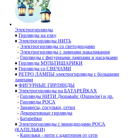
Электро­гирлянды
♦
Гирлянды на елку
♦
Электрогирлянды НИТЬ
-
Электрогирлянды со светодиодами
-
Электрогирлянды с лампами накаливания
-
Гирлянды с фигурными лампами и насадками
♦
Гирлянды МУЛЬТИШАРИКИ
♦
Гирлянды со СВЕЧАМИ
♦
РЕТРО ЛАМПЫ электрогирлянды с большими
лампами
♦
ФИГУРНЫЕ ГИРЛЯНДЫ
♦
Электрогирлянды на БАТАРЕЙКАХ
-
Гирлянды НИТИ Дюравайс (Durawise) и др.
-
Гирлянды РОСА
-
Занавесы, сосульки, сетки
-
Декоративные гирлянды
-
Батарейки
♦
Электрогирлянды с минидиодами РОСА
(КАПЕЛЬКИ)
-
Капельки - нити с адаптером от сети