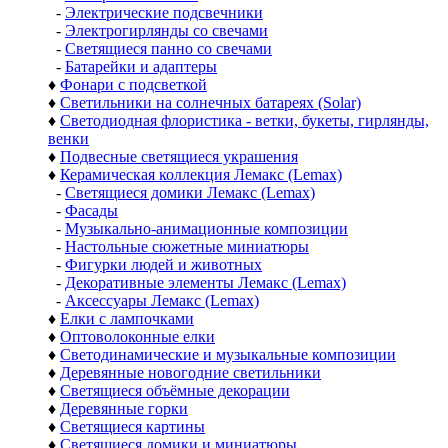
-
Электрические подсвечники
-
Электрогирлянды со свечами
-
Светящиеся панно со свечами
-
Батарейки и адаптеры
♦
Фонари с подсветкой
♦
Светильники на солнечных батареях (Solar)
♦
Светодиодная флористика - ветки, букеты, гирлянды,
венки
♦
Подвесные светящиеся украшения
♦
Керамическая коллекция Лемакс (Lemax)
-
Светящиеся домики Лемакс (Lemax)
-
Фасады
-
Музыкально-анимационные композиции
-
Настольные сюжетные миниатюры
-
Фигурки людей и животных
-
Декоративные элементы Лемакс (Lemax)
-
Аксессуары Лемакс (Lemax)
♦
Елки с лампочками
♦
Оптоволоконные елки
♦
Светодинамические и музыкальные композиции
♦
Деревянные новогодние светильники
♦
Светящиеся объёмные декорации
♦
Деревянные горки
♦
Светящиеся картины
♦
Светящиеся домики и миниатюры