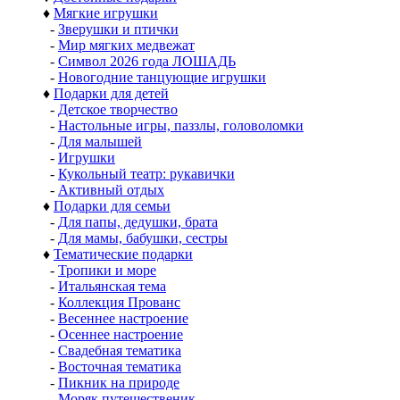
♦
Мягкие игрушки
-
Зверушки и птички
-
Мир мягких медвежат
-
Символ 2026 года ЛОШАДЬ
-
Новогодние танцующие игрушки
♦
Подарки для детей
-
Детское творчество
-
Настольные игры, паззлы, головоломки
-
Для малышей
-
Игрушки
-
Кукольный театр: рукавички
-
Активный отдых
♦
Подарки для семьи
-
Для папы, дедушки, брата
-
Для мамы, бабушки, сестры
♦
Тематические подарки
-
Тропики и море
-
Итальянская тема
-
Коллекция Прованс
-
Весеннее настроение
-
Осеннее настроение
-
Свадебная тематика
-
Восточная тематика
-
Пикник на природе
-
Моряк путешественик