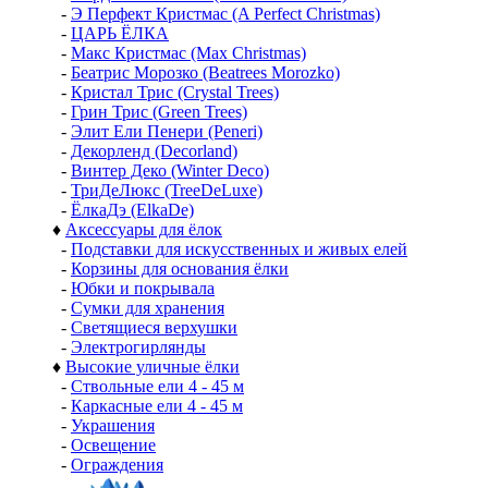
-
Э Перфект Кристмас (A Perfect Christmas)
-
ЦАРЬ ЁЛКА
-
Макс Кристмас (Max Christmas)
-
Беатрис Морозко (Beatrees Morozko)
-
Кристал Трис (Crystal Trees)
-
Грин Трис (Green Trees)
-
Элит Ели Пенери (Peneri)
-
Декорленд (Decorland)
-
Винтер Деко (Winter Deco)
-
ТриДеЛюкс (TreeDeLuxe)
-
ЁлкаДэ (ElkaDe)
♦
Аксессуары для ёлок
-
Подставки для искусственных и живых елей
-
Корзины для основания ёлки
-
Юбки и покрывала
-
Сумки для хранения
-
Светящиеся верхушки
-
Электрогирлянды
♦
Высокие уличные ёлки
-
Ствольные ели 4 - 45 м
-
Каркасные ели 4 - 45 м
-
Украшения
-
Освещение
-
Ограждения