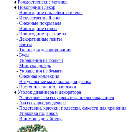
♦
Рождественские мотивы
♦
Новогодний декор
-
Новогодние наклейки-стикеры
-
Искусственный снег
-
Снежные покрывала
-
Новогодние спреи
-
Новогодние трафареты
-
Декоративные ленты
-
Банты
-
Ткани для декорирования
-
Бусы
-
Украшения из фольги
-
Мишура, дождь
-
Украшения из бумаги
-
Снежная коллекция
-
Натуральные материалы для декора
-
Настенные панно, растяжки
♦
Уголок дизайнера и декоратора
-
"Снежные" аксессуары-снег, покрывала, спреи
-
Аксессуары для декора
-
Подставки, крючки, подвески, ёмкости для хранения
-
Упаковка подарков
-
В помощь дизайнеру