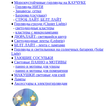
♦
Морозоустойчивые гирлянды на КАУЧУКЕ
-
Гирлянды НИТИ
-
Занавесы, сетки
-
Бахрома (сосульки)
-
СТРОБ ЛАЙТ, БЕЛТ ЛАЙТ
♦
Гирлянды-грозди (Cluster Lights)
-
светодиодные кластеры
-
кластеры с микролампами
♦
ДЮРАЛАЙТ- светящийся шнур
♦
Светодиодные ленты (Ledstrip)
♦
БЕЛТ ЛАЙТ - лента с лампами
♦
Гирлянды и светильники на солнечных батареях (Solar
Light)
♦
ТАЮЩИЕ СОСУЛЬКИ
♦
Световые ПАННО и МОТИВЫ
-
панно и мотивы для улицы
-
панно и мотивы для помещения
♦
МАКУШКИ световые для елей
♦
Лампы
♦
Аксессуары к электрогирляндам