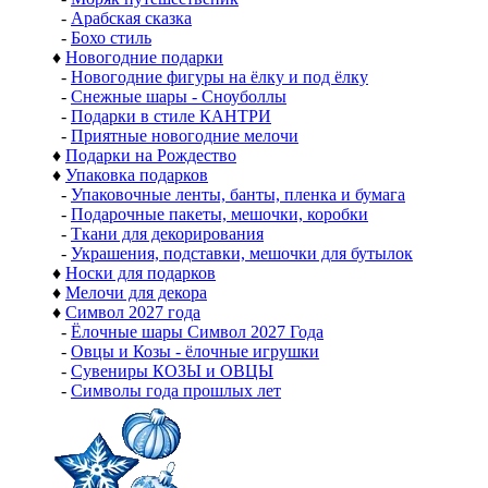
-
Арабская сказка
-
Бохо стиль
♦
Новогодние подарки
-
Новогодние фигуры на ёлку и под ёлку
-
Снежные шары - Сноуболлы
-
Подарки в стиле КАНТРИ
-
Приятные новогодние мелочи
♦
Подарки на Рождество
♦
Упаковка подарков
-
Упаковочные ленты, банты, пленка и бумага
-
Подарочные пакеты, мешочки, коробки
-
Ткани для декорирования
-
Украшения, подставки, мешочки для бутылок
♦
Носки для подарков
♦
Мелочи для декора
♦
Символ 2027 года
-
Ёлочные шары Символ 2027 Года
-
Овцы и Козы - ёлочные игрушки
-
Сувениры КОЗЫ и ОВЦЫ
-
Символы года прошлых лет