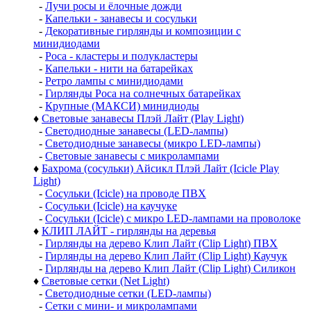
-
Лучи росы и ёлочные дожди
-
Капельки - занавесы и сосульки
-
Декоративные гирлянды и композиции с
минидиодами
-
Роса - кластеры и полукластеры
-
Капельки - нити на батарейках
-
Ретро лампы с минидиодами
-
Гирлянды Роса на солнечных батарейках
-
Крупные (МАКСИ) минидиоды
♦
Световые занавесы Плэй Лайт (Play Light)
-
Светодиодные занавесы (LED-лампы)
-
Светодиодные занавесы (микро LED-лампы)
-
Световые занавесы с микролампами
♦
Бахрома (сосульки) Айсикл Плэй Лайт (Icicle Play
Light)
-
Сосульки (Icicle) на проводе ПВХ
-
Сосульки (Icicle) на каучуке
-
Сосульки (Icicle) с микро LED-лампами на проволоке
♦
КЛИП ЛАЙТ - гирлянды на деревья
-
Гирлянды на дерево Клип Лайт (Clip Light) ПВХ
-
Гирлянды на дерево Клип Лайт (Clip Light) Каучук
-
Гирлянды на дерево Клип Лайт (Clip Light) Силикон
♦
Световые сетки (Net Light)
-
Светодиодные сетки (LED-лампы)
-
Сетки с мини- и микролампами