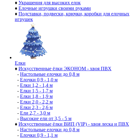
♦
Украшения для высоких елок
♦
Елочные игрушки своими руками
♦
Подставки, подвески, крючки, коробки для елочных
игрушек
Елки
♦
Искусственные ёлки ЭКОНОМ - хвоя ПВХ
-
Настольные елочки до 0,8 м
-
Елочки 0,9 - 1,0 м
-
Елки 1,2 - 1,4 м
-
Елки 1,5 - 1,7 м
-
Елки 1,8 - 1,9 м
-
Елки 2,0 - 2,2 м
-
Елки 2,3 - 2,6 м
-
Ели 2,7 - 3,0 м
-
Высокие ели от 3,5 - 5 м
♦
Искусственные ёлки ВИП (VIP) - хвоя леска и ПВХ
-
Настольные елочки до 0,8 м
-
Елочки 0,9 - 1,1 м