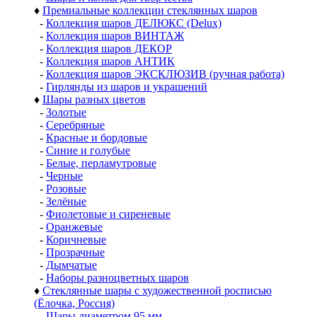
♦
Премиальные коллекции стеклянных шаров
-
Коллекция шаров ДЕЛЮКС (Delux)
-
Коллекция шаров ВИНТАЖ
-
Коллекция шаров ДЕКОР
-
Коллекция шаров АНТИК
-
Коллекция шаров ЭКСКЛЮЗИВ (ручная работа)
-
Гирлянды из шаров и украшений
♦
Шары разных цветов
-
Золотые
-
Серебряные
-
Красные и бордовые
-
Синие и голубые
-
Белые, перламутровые
-
Черные
-
Розовые
-
Зелёные
-
Фиолетовые и сиреневые
-
Оранжевые
-
Коричневые
-
Прозрачные
-
Дымчатые
-
Наборы разноцветных шаров
♦
Стеклянные шары с художественной росписью
(Ёлочка, Россия)
-
Шары диаметром 95 мм