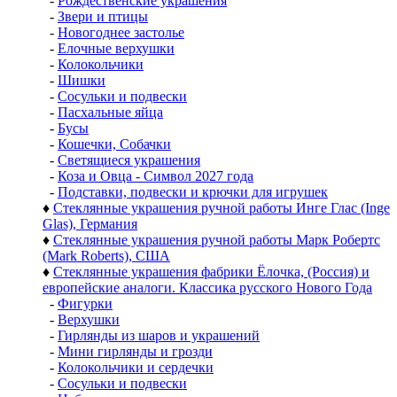
-
Рождественские украшения
-
Звери и птицы
-
Новогоднее застолье
-
Елочные верхушки
-
Колокольчики
-
Шишки
-
Сосульки и подвески
-
Пасхальные яйца
-
Бусы
-
Кошечки, Собачки
-
Светящиеся украшения
-
Коза и Овца - Символ 2027 года
-
Подставки, подвески и крючки для игрушек
♦
Стеклянные украшения ручной работы Инге Глас (Inge
Glas), Германия
♦
Стеклянные украшения ручной работы Марк Робертс
(Mark Roberts), США
♦
Стеклянные украшения фабрики Ёлочка, (Россия) и
европейские аналоги. Классика русского Нового Года
-
Фигурки
-
Верхушки
-
Гирлянды из шаров и украшений
-
Мини гирлянды и грозди
-
Колокольчики и сердечки
-
Сосульки и подвески