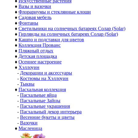
♦
Искусственные растения
♦
Вазы и вазочки
♦
Флорариумы и стеклянные клоши
♦
Садовая мебель
♦
Фонтаны
♦
Светильники на солнечных батареях Солар (Solar)
♦
Гирлянды на солнечных батареях Солар (Solar)
♦
Кашпо и подставки для цветов
♦
Коллекция Прованс
♦
Пляжный отдых
♦
Детская площадка
♦
Осеннее настроение
♦
Хэллоуин
-
Декорации и аксессуары
-
Костюмы на Хэллоуин
-
Тыквы
♦
Пасхальная коллекция
-
Пасхальные яйца
-
Пасхальные Зайцы
-
Пасхальные украшения
-
Пасхальный декор интерьера
-
Весенние букеты и цветы
-
Вазочки
♦
Масленица