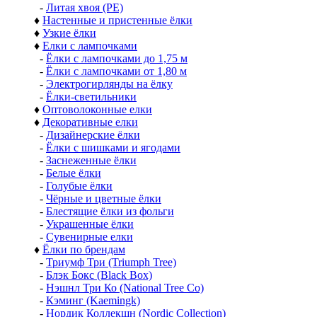
-
Литая хвоя (РЕ)
♦
Настенные и пристенные ёлки
♦
Узкие ёлки
♦
Елки с лампочками
-
Ёлки с лампочками до 1,75 м
-
Ёлки с лампочками от 1,80 м
-
Электрогирлянды на ёлку
-
Ёлки-светильники
♦
Оптоволоконные елки
♦
Декоративные елки
-
Дизайнерские ёлки
-
Ёлки с шишками и ягодами
-
Заснеженные ёлки
-
Белые ёлки
-
Голубые ёлки
-
Чёрные и цветные ёлки
-
Блестящие ёлки из фольги
-
Украшенные ёлки
-
Сувенирные елки
♦
Ёлки по брендам
-
Триумф Три (Triumph Tree)
-
Блэк Бокс (Black Box)
-
Нэшнл Три Ко (National Tree Co)
-
Кэминг (Kaemingk)
-
Нордик Коллекшн (Nordic Collection)