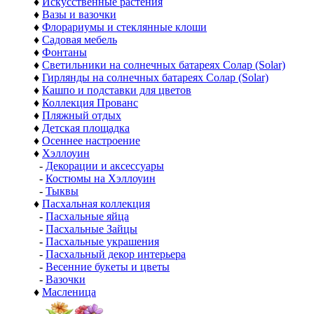
♦
Искусственные растения
♦
Вазы и вазочки
♦
Флорариумы и стеклянные клоши
♦
Садовая мебель
♦
Фонтаны
♦
Светильники на солнечных батареях Солар (Solar)
♦
Гирлянды на солнечных батареях Солар (Solar)
♦
Кашпо и подставки для цветов
♦
Коллекция Прованс
♦
Пляжный отдых
♦
Детская площадка
♦
Осеннее настроение
♦
Хэллоуин
-
Декорации и аксессуары
-
Костюмы на Хэллоуин
-
Тыквы
♦
Пасхальная коллекция
-
Пасхальные яйца
-
Пасхальные Зайцы
-
Пасхальные украшения
-
Пасхальный декор интерьера
-
Весенние букеты и цветы
-
Вазочки
♦
Масленица