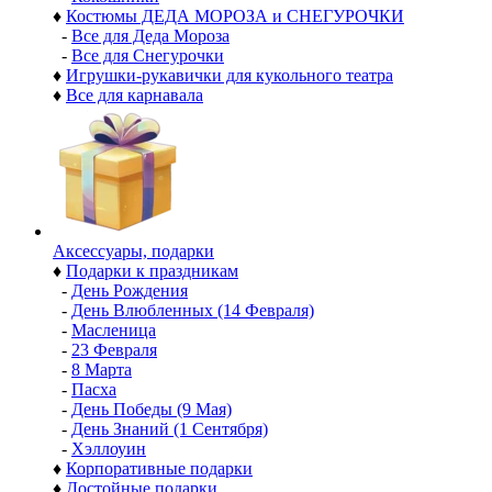
♦
Костюмы ДЕДА МОРОЗА и СНЕГУРОЧКИ
-
Все для Деда Мороза
-
Все для Снегурочки
♦
Игрушки-рукавички для кукольного театра
♦
Все для карнавала
Аксессуары, подарки
♦
Подарки к праздникам
-
День Рождения
-
День Влюбленных (14 Февраля)
-
Масленица
-
23 Февраля
-
8 Марта
-
Пасха
-
День Победы (9 Мая)
-
День Знаний (1 Сентября)
-
Хэллоуин
♦
Корпоративные подарки
♦
Достойные подарки