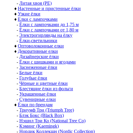
-
Литая хвоя (РЕ)
♦
Настенные и пристенные ёлки
♦
Узкие ёлки
♦
Елки с лампочками
-
Ёлки с лампочками до 1,75 м
-
Ёлки с лампочками от 1,80 м
-
Электрогирлянды на ёлку
-
Ёлки-светильники
♦
Оптоволоконные елки
♦
Декоративные елки
-
Дизайнерские ёлки
-
Ёлки с шишками и ягодами
-
Заснеженные ёлки
-
Белые ёлки
-
Голубые ёлки
-
Чёрные и цветные ёлки
-
Блестящие ёлки из фольги
-
Украшенные ёлки
-
Сувенирные елки
♦
Ёлки по брендам
-
Триумф Три (Triumph Tree)
-
Блэк Бокс (Black Box)
-
Нэшнл Три Ко (National Tree Co)
-
Кэминг (Kaemingk)
-
Нордик Коллекшн (Nordic Collection)