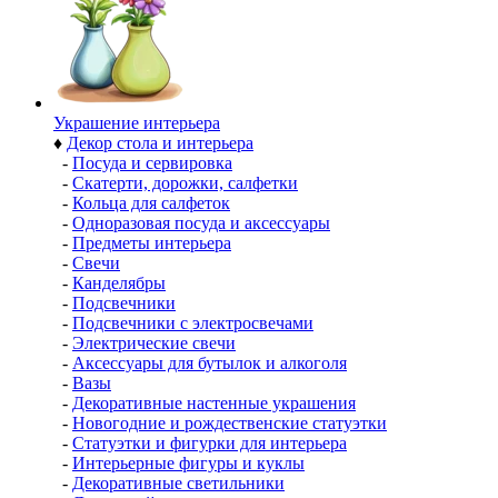
Украшение интерьера
♦
Декор стола и интерьера
-
Посуда и сервировка
-
Скатерти, дорожки, салфетки
-
Кольца для салфеток
-
Одноразовая посуда и аксессуары
-
Предметы интерьера
-
Свечи
-
Канделябры
-
Подсвечники
-
Подсвечники с электросвечами
-
Электрические свечи
-
Аксессуары для бутылок и алкоголя
-
Вазы
-
Декоративные настенные украшения
-
Новогодние и рождественские статуэтки
-
Статуэтки и фигурки для интерьера
-
Интерьерные фигуры и куклы
-
Декоративные светильники