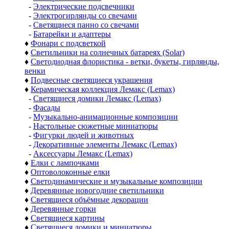
-
Электрические подсвечники
-
Электрогирлянды со свечами
-
Светящиеся панно со свечами
-
Батарейки и адаптеры
♦
Фонари с подсветкой
♦
Светильники на солнечных батареях (Solar)
♦
Светодиодная флористика - ветки, букеты, гирлянды,
венки
♦
Подвесные светящиеся украшения
♦
Керамическая коллекция Лемакс (Lemax)
-
Светящиеся домики Лемакс (Lemax)
-
Фасады
-
Музыкально-анимационные композиции
-
Настольные сюжетные миниатюры
-
Фигурки людей и животных
-
Декоративные элементы Лемакс (Lemax)
-
Аксессуары Лемакс (Lemax)
♦
Елки с лампочками
♦
Оптоволоконные елки
♦
Светодинамические и музыкальные композиции
♦
Деревянные новогодние светильники
♦
Светящиеся объёмные декорации
♦
Деревянные горки
♦
Светящиеся картины
♦
Светящиеся домики и миниатюры