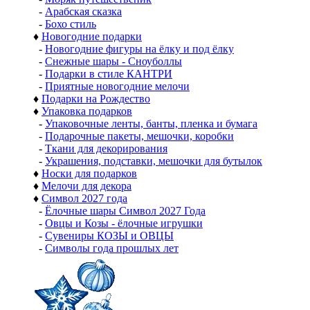
-
Арабская сказка
-
Бохо стиль
♦
Новогодние подарки
-
Новогодние фигуры на ёлку и под ёлку
-
Снежные шары - Сноуболлы
-
Подарки в стиле КАНТРИ
-
Приятные новогодние мелочи
♦
Подарки на Рождество
♦
Упаковка подарков
-
Упаковочные ленты, банты, пленка и бумага
-
Подарочные пакеты, мешочки, коробки
-
Ткани для декорирования
-
Украшения, подставки, мешочки для бутылок
♦
Носки для подарков
♦
Мелочи для декора
♦
Символ 2027 года
-
Ёлочные шары Символ 2027 Года
-
Овцы и Козы - ёлочные игрушки
-
Сувениры КОЗЫ и ОВЦЫ
-
Символы года прошлых лет