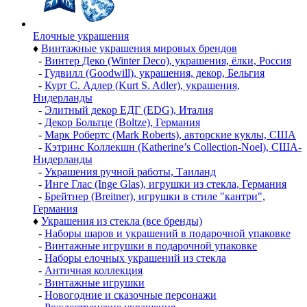
Елочные украшения
♦
Винтажные украшения мировых брендов
-
Винтер Деко (Winter Deco), украшения, ёлки, Россия
-
Гудвилл (Goodwill), украшения, декор, Бельгия
-
Курт С. Адлер (Kurt S. Adler), украшения,
Нидерланды
-
Элитный декор ЕДГ (EDG), Италия
-
Декор Больтце (Boltze), Германия
-
Марк Робертс (Mark Roberts), авторские куклы, США
-
Кэтринс Коллекшн (Katherine’s Collection-Noel), США-
Нидерланды
-
Украшения ручной работы, Таиланд
-
Инге Глас (Inge Glas), игрушки из стекла, Германия
-
Брейтнер (Breitner), игрушки в стиле "кантри",
Германия
♦
Украшения из стекла (все бренды)
-
Наборы шаров и украшений в подарочной упаковке
-
Винтажные игрушки в подарочной упаковке
-
Наборы елочных украшений из стекла
-
Античная коллекция
-
Винтажные игрушки
-
Новогодние и сказочные персонажи