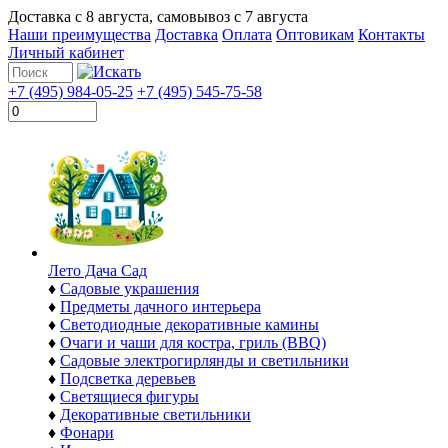
Доставка с
8 августа
, самовывоз с
7 августа
Наши преимущества
Доставка
Оплата
Оптовикам
Контакты
Личный кабинет
+7 (495) 984-05-25
+7 (495) 545-75-58
Лето Дача Сад
♦
Садовые украшения
♦
Предметы дачного интерьера
♦
Светодиодные декоративные камины
♦
Очаги и чаши для костра, гриль (BBQ)
♦
Садовые электрогирлянды и светильники
♦
Подсветка деревьев
♦
Светящиеся фигуры
♦
Декоративные светильники
♦
Фонари