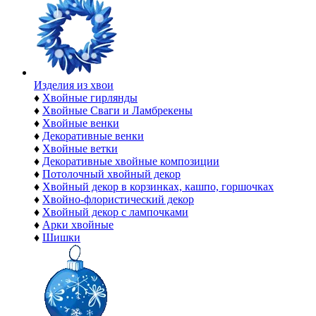
Изделия из хвои
♦
Хвойные гирлянды
♦
Хвойные Сваги и Ламбрекены
♦
Хвойные венки
♦
Декоративные венки
♦
Хвойные ветки
♦
Декоративные хвойные композиции
♦
Потолочный хвойный декор
♦
Хвойный декор в корзинках, кашпо, горшочках
♦
Хвойно-флористический декор
♦
Хвойный декор с лампочками
♦
Арки хвойные
♦
Шишки