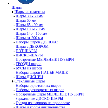
Шары
♦
Шары из пластика
-
Шары 30 - 50 мм
-
Шары 60 мм
-
Шары 65 - 90 мм
-
Шары 100-120 мм
-
Шары 140 - 150 мм
-
Шары от 200 мм
-
Наборы шаров ДЕЛЮКС
-
Шары с ДЕКОРОМ
-
ПЭТ ШАРЫ
-
ДИСКО-ШАРЫ
-
Прозрачные-МЫЛЬНЫЕ ПУЗЫРИ
-
ГРОЗДИ шаров
-
БУСЫ из шаров
-
Наборы шаров ПАПЬЕ-МАШЕ
-
Шары ДИСНЕЙ
♦
Стеклянные шары
-
Наборы однотонных шаров
-
Наборы разноцветных шаров
-
Прозрачные шары МЫЛЬНЫЕ ПУЗЫРИ
-
Зеркальные ДИСКО-ШАРЫ
-
Грозди из шариков на проволоке
-
Шары и колбы для творчества