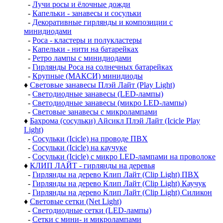
-
Лучи росы и ёлочные дожди
-
Капельки - занавесы и сосульки
-
Декоративные гирлянды и композиции с
минидиодами
-
Роса - кластеры и полукластеры
-
Капельки - нити на батарейках
-
Ретро лампы с минидиодами
-
Гирлянды Роса на солнечных батарейках
-
Крупные (МАКСИ) минидиоды
♦
Световые занавесы Плэй Лайт (Play Light)
-
Светодиодные занавесы (LED-лампы)
-
Светодиодные занавесы (микро LED-лампы)
-
Световые занавесы с микролампами
♦
Бахрома (сосульки) Айсикл Плэй Лайт (Icicle Play
Light)
-
Сосульки (Icicle) на проводе ПВХ
-
Сосульки (Icicle) на каучуке
-
Сосульки (Icicle) с микро LED-лампами на проволоке
♦
КЛИП ЛАЙТ - гирлянды на деревья
-
Гирлянды на дерево Клип Лайт (Clip Light) ПВХ
-
Гирлянды на дерево Клип Лайт (Clip Light) Каучук
-
Гирлянды на дерево Клип Лайт (Clip Light) Силикон
♦
Световые сетки (Net Light)
-
Светодиодные сетки (LED-лампы)
-
Сетки с мини- и микролампами