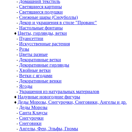
-
Домашний текстиль
-
Светящиеся картины
-
Светящиеся подушки
-
Снежные шары (Сноуболлы)
-
Декор и украшения в стиле "Прованс"
-
Настольные фонтаны
♦
Цветы, гирлянды, ветки
-
Пуансеттии
-
Искусственные растения
-
Розы
-
Цветы разные
-
Декоративные ветки
-
Декоративные гирлянды
-
Хвойные ветки
-
Ветки с ягодами
-
Декоративные венки
-
Ягоды
-
Украшения из натуральных материалов
♦
Надувные новогодние фигуры
♦
Деды Морозы, Снегурочки, Снеговики, Ангелы и др.
-
Деды Морозы
-
Санта Клаусы
-
Снегурочки
-
Снеговики
-
Ангелы, Феи, Эльфы, Гномы