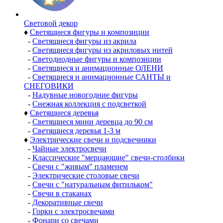
Световой декор
♦
Светящиеся фигуры и композиции
-
Светящиеся фигуры из акрила
-
Светящиеся фигуры из акриловых нитей
-
Светодиодные фигуры и композиции
-
Светящиеся и анимационные ОЛЕНИ
-
Светящиеся и анимационные САНТЫ и
СНЕГОВИКИ
-
Надувные новогодние фигуры
-
Снежная коллекция с подсветкой
♦
Светящиеся деревья
-
Светящиеся мини деревца до 90 см
-
Светящиеся деревья 1-3 м
♦
Электрические свечи и подсвечники
-
Чайные электросвечи
-
Классические "мерцающие" свечи-столбики
-
Свечи с "живым" пламенем
-
Электрические столовые свечи
-
Свечи с "натуральным фитильком"
-
Свечи в стаканах
-
Декоративные свечи
-
Горки с электросвечами
-
Фонари со свечами