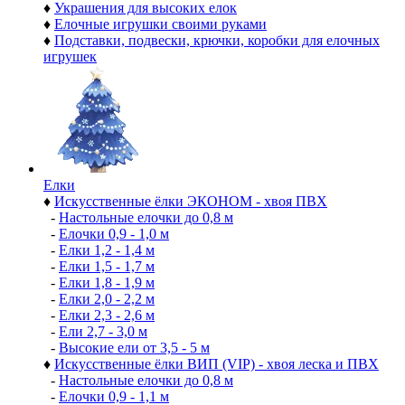
♦
Украшения для высоких елок
♦
Елочные игрушки своими руками
♦
Подставки, подвески, крючки, коробки для елочных
игрушек
Елки
♦
Искусственные ёлки ЭКОНОМ - хвоя ПВХ
-
Настольные елочки до 0,8 м
-
Елочки 0,9 - 1,0 м
-
Елки 1,2 - 1,4 м
-
Елки 1,5 - 1,7 м
-
Елки 1,8 - 1,9 м
-
Елки 2,0 - 2,2 м
-
Елки 2,3 - 2,6 м
-
Ели 2,7 - 3,0 м
-
Высокие ели от 3,5 - 5 м
♦
Искусственные ёлки ВИП (VIP) - хвоя леска и ПВХ
-
Настольные елочки до 0,8 м
-
Елочки 0,9 - 1,1 м