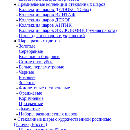
♦
Премиальные коллекции стеклянных шаров
-
Коллекция шаров ДЕЛЮКС (Delux)
-
Коллекция шаров ВИНТАЖ
-
Коллекция шаров ДЕКОР
-
Коллекция шаров АНТИК
-
Коллекция шаров ЭКСКЛЮЗИВ (ручная работа)
-
Гирлянды из шаров и украшений
♦
Шары разных цветов
-
Золотые
-
Серебряные
-
Красные и бордовые
-
Синие и голубые
-
Белые, перламутровые
-
Черные
-
Розовые
-
Зелёные
-
Фиолетовые и сиреневые
-
Оранжевые
-
Коричневые
-
Прозрачные
-
Дымчатые
-
Наборы разноцветных шаров
♦
Стеклянные шары с художественной росписью
(Ёлочка, Россия)
-
Шары диаметром 95 мм