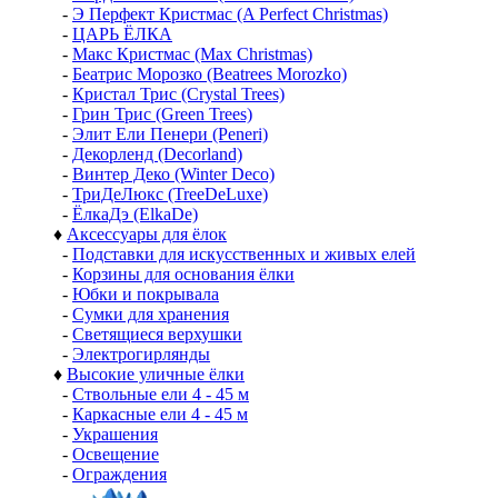
-
Э Перфект Кристмас (A Perfect Christmas)
-
ЦАРЬ ЁЛКА
-
Макс Кристмас (Max Christmas)
-
Беатрис Морозко (Beatrees Morozko)
-
Кристал Трис (Crystal Trees)
-
Грин Трис (Green Trees)
-
Элит Ели Пенери (Peneri)
-
Декорленд (Decorland)
-
Винтер Деко (Winter Deco)
-
ТриДеЛюкс (TreeDeLuxe)
-
ЁлкаДэ (ElkaDe)
♦
Аксессуары для ёлок
-
Подставки для искусственных и живых елей
-
Корзины для основания ёлки
-
Юбки и покрывала
-
Сумки для хранения
-
Светящиеся верхушки
-
Электрогирлянды
♦
Высокие уличные ёлки
-
Ствольные ели 4 - 45 м
-
Каркасные ели 4 - 45 м
-
Украшения
-
Освещение
-
Ограждения