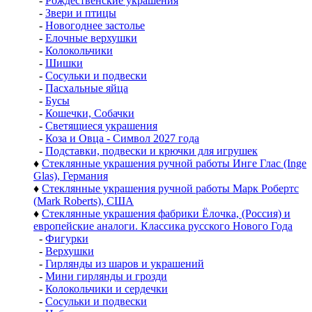
-
Рождественские украшения
-
Звери и птицы
-
Новогоднее застолье
-
Елочные верхушки
-
Колокольчики
-
Шишки
-
Сосульки и подвески
-
Пасхальные яйца
-
Бусы
-
Кошечки, Собачки
-
Светящиеся украшения
-
Коза и Овца - Символ 2027 года
-
Подставки, подвески и крючки для игрушек
♦
Стеклянные украшения ручной работы Инге Глас (Inge
Glas), Германия
♦
Стеклянные украшения ручной работы Марк Робертс
(Mark Roberts), США
♦
Стеклянные украшения фабрики Ёлочка, (Россия) и
европейские аналоги. Классика русского Нового Года
-
Фигурки
-
Верхушки
-
Гирлянды из шаров и украшений
-
Мини гирлянды и грозди
-
Колокольчики и сердечки
-
Сосульки и подвески