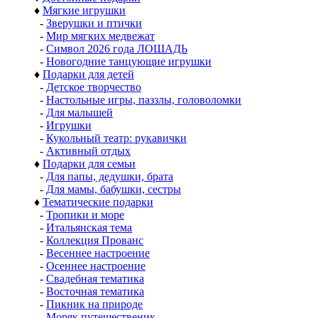
♦
Мягкие игрушки
-
Зверушки и птички
-
Мир мягких медвежат
-
Символ 2026 года ЛОШАДЬ
-
Новогодние танцующие игрушки
♦
Подарки для детей
-
Детское творчество
-
Настольные игры, паззлы, головоломки
-
Для малышей
-
Игрушки
-
Кукольный театр: рукавички
-
Активный отдых
♦
Подарки для семьи
-
Для папы, дедушки, брата
-
Для мамы, бабушки, сестры
♦
Тематические подарки
-
Тропики и море
-
Итальянская тема
-
Коллекция Прованс
-
Весеннее настроение
-
Осеннее настроение
-
Свадебная тематика
-
Восточная тематика
-
Пикник на природе
-
Моряк путешественик