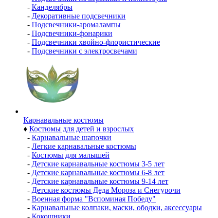
-
Канделябры
-
Декоративные подсвечники
-
Подсвечники-аромалампы
-
Подсвечники-фонарики
-
Подсвечники хвойно-флористические
-
Подсвечники с электросвечами
Карнавальные костюмы
♦
Костюмы для детей и взрослых
-
Карнавальные шапочки
-
Легкие карнавальные костюмы
-
Костюмы для малышей
-
Детские карнавальные костюмы 3-5 лет
-
Детские карнавальные костюмы 6-8 лет
-
Детские карнавальные костюмы 9-14 лет
-
Детские костюмы Деда Мороза и Снегурочи
-
Военная форма "Вспоминая Победу"
-
Карнавальные колпаки, маски, ободки, аксессуары
-
Кокошники