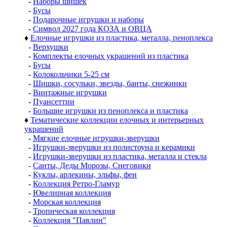
-
Наборы шишек
-
Бусы
-
Подарочные игрушки и наборы
-
Символ 2027 года КОЗА и ОВЦА
♦
Елочные игрушки из пластика, металла, пеноплекса
-
Верхушки
-
Комплекты елочных украшений из пластика
-
Бусы
-
Колокольчики 5-25 см
-
Шишки, сосульки, звезды, банты, снежинки
-
Винтажные игрушки
-
Пуансеттии
-
Большие игрушки из пеноплекса и пластика
♦
Тематические коллекции елочных и интерьерных
украшений
-
Мягкие елочные игрушки-зверушки
-
Игрушки-зверушки из полистоуна и керамики
-
Игрушки-зверушки из пластика, металла и стекла
-
Санты, Деды Морозы, Снеговики
-
Куклы, арлекины, эльфы, феи
-
Коллекция Ретро-Гламур
-
Ювелирная коллекция
-
Морская коллекция
-
Тропическая коллекция
-
Коллекция "Павлин"