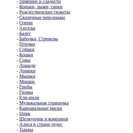
-
Пряники и сладости
-
Коньки, лыжи, санки
-
Рождественские сюжеты
-
Сказочные персонажи
-
Олени
-
Ангелы
-
Балет
-
Бабочки, Стрекозы
-
Птички
-
Собаки
-
Кошки
-
Совы
-
Лошади
-
Домики
-
Мышки
-
Мишки
-
Грибы
-
Гномы
-
Ели-пили
-
Музыкальная страничка
-
Карнавальные маски
-
Цирк
-
Щелкунчик и компания
-
Алиса в стране чудес
-
Тыквы