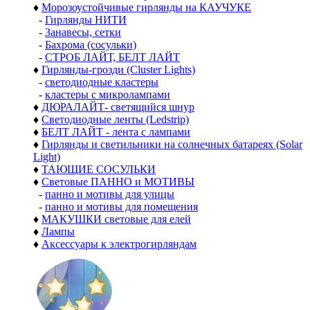
♦
Морозоустойчивые гирлянды на КАУЧУКЕ
-
Гирлянды НИТИ
-
Занавесы, сетки
-
Бахрома (сосульки)
-
СТРОБ ЛАЙТ, БЕЛТ ЛАЙТ
♦
Гирлянды-грозди (Cluster Lights)
-
светодиодные кластеры
-
кластеры с микролампами
♦
ДЮРАЛАЙТ- светящийся шнур
♦
Светодиодные ленты (Ledstrip)
♦
БЕЛТ ЛАЙТ - лента с лампами
♦
Гирлянды и светильники на солнечных батареях (Solar
Light)
♦
ТАЮЩИЕ СОСУЛЬКИ
♦
Световые ПАННО и МОТИВЫ
-
панно и мотивы для улицы
-
панно и мотивы для помещения
♦
МАКУШКИ световые для елей
♦
Лампы
♦
Аксессуары к электрогирляндам