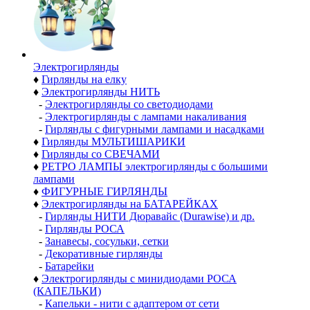
Электро­гирлянды
♦
Гирлянды на елку
♦
Электрогирлянды НИТЬ
-
Электрогирлянды со светодиодами
-
Электрогирлянды с лампами накаливания
-
Гирлянды с фигурными лампами и насадками
♦
Гирлянды МУЛЬТИШАРИКИ
♦
Гирлянды со СВЕЧАМИ
♦
РЕТРО ЛАМПЫ электрогирлянды с большими
лампами
♦
ФИГУРНЫЕ ГИРЛЯНДЫ
♦
Электрогирлянды на БАТАРЕЙКАХ
-
Гирлянды НИТИ Дюравайс (Durawise) и др.
-
Гирлянды РОСА
-
Занавесы, сосульки, сетки
-
Декоративные гирлянды
-
Батарейки
♦
Электрогирлянды с минидиодами РОСА
(КАПЕЛЬКИ)
-
Капельки - нити с адаптером от сети