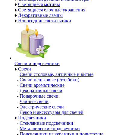
♦
Светящиеся мотивы
♦
Светящиеся елочные украшения
♦
Декоративные лампы
♦
Новогодние светильники
Свечи и подсвечники
♦
Свечи
-
Свечи столовые, античные и витые
-
Свечи пеньковые (столбики)
-
Свечи ароматические
-
Декоративные свечи
-
Подарочные свечи
-
Чайные свечи
-
Электрические свечи
-
Декор и аксессуары для свечей
♦
Подсвечники
-
Стеклянные подсвечники
-
Металлические подсвечники
-
Подсвечники из керамики и полистоуна