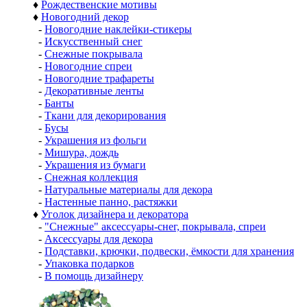
♦
Рождественские мотивы
♦
Новогодний декор
-
Новогодние наклейки-стикеры
-
Искусственный снег
-
Снежные покрывала
-
Новогодние спреи
-
Новогодние трафареты
-
Декоративные ленты
-
Банты
-
Ткани для декорирования
-
Бусы
-
Украшения из фольги
-
Мишура, дождь
-
Украшения из бумаги
-
Снежная коллекция
-
Натуральные материалы для декора
-
Настенные панно, растяжки
♦
Уголок дизайнера и декоратора
-
"Снежные" аксессуары-снег, покрывала, спреи
-
Аксессуары для декора
-
Подставки, крючки, подвески, ёмкости для хранения
-
Упаковка подарков
-
В помощь дизайнеру