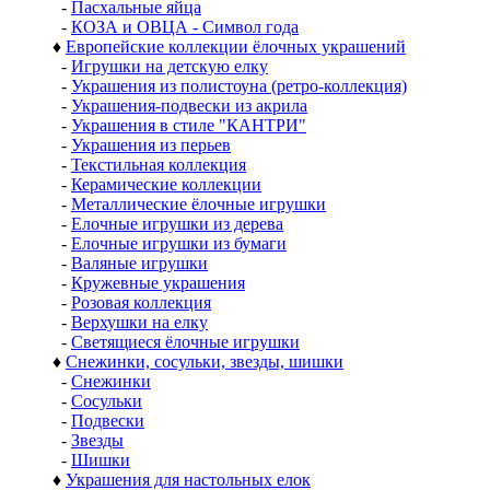
-
Пасхальные яйца
-
КОЗА и ОВЦА - Символ года
♦
Европейские коллекции ёлочных украшений
-
Игрушки на детскую елку
-
Украшения из полистоуна (ретро-коллекция)
-
Украшения-подвески из акрила
-
Украшения в стиле "КАНТРИ"
-
Украшения из перьев
-
Текстильная коллекция
-
Керамические коллекции
-
Металлические ёлочные игрушки
-
Елочные игрушки из дерева
-
Елочные игрушки из бумаги
-
Валяные игрушки
-
Кружевные украшения
-
Розовая коллекция
-
Верхушки на елку
-
Светящиеся ёлочные игрушки
♦
Снежинки, сосульки, звезды, шишки
-
Снежинки
-
Сосульки
-
Подвески
-
Звезды
-
Шишки
♦
Украшения для настольных елок