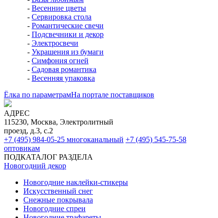
-
Весенние цветы
-
Сервировка стола
-
Романтические свечи
-
Подсвечники и декор
-
Электросвечи
-
Украшения из бумаги
-
Симфония огней
-
Садовая романтика
-
Весенняя упаковка
Ёлка по параметрам
На портале поставщиков
АДРЕС
115230, Москва, Электролитный
проезд, д.3, с.2
+7 (495) 984-05-25
многоканальный
+7 (495) 545-75-58
оптовикам
ПОДКАТАЛОГ РАЗДЕЛА
Новогодний декор
Новогодние наклейки-стикеры
Искусственный снег
Снежные покрывала
Новогодние спреи
Новогодние трафареты