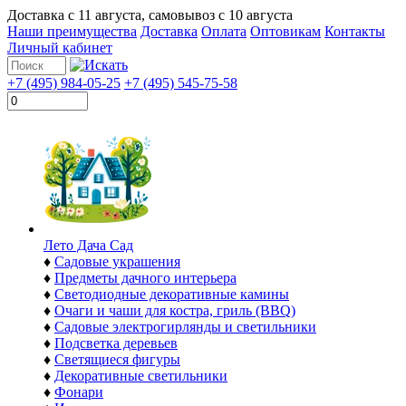
Доставка с
11 августа
, самовывоз с
10 августа
Наши преимущества
Доставка
Оплата
Оптовикам
Контакты
Личный кабинет
+7 (495) 984-05-25
+7 (495) 545-75-58
Лето Дача Сад
♦
Садовые украшения
♦
Предметы дачного интерьера
♦
Светодиодные декоративные камины
♦
Очаги и чаши для костра, гриль (BBQ)
♦
Садовые электрогирлянды и светильники
♦
Подсветка деревьев
♦
Светящиеся фигуры
♦
Декоративные светильники
♦
Фонари