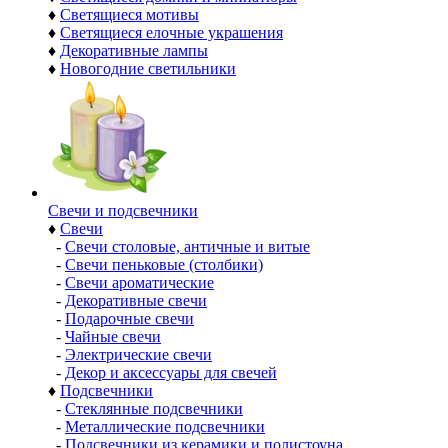
♦
Светящиеся мотивы
♦
Светящиеся елочные украшения
♦
Декоративные лампы
♦
Новогодние светильники
Свечи и подсвечники
♦
Свечи
-
Свечи столовые, античные и витые
-
Свечи пеньковые (столбики)
-
Свечи ароматические
-
Декоративные свечи
-
Подарочные свечи
-
Чайные свечи
-
Электрические свечи
-
Декор и аксессуары для свечей
♦
Подсвечники
-
Стеклянные подсвечники
-
Металлические подсвечники
-
Подсвечники из керамики и полистоуна