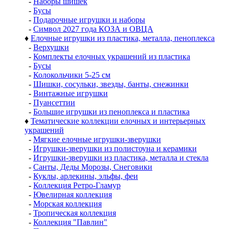
-
Наборы шишек
-
Бусы
-
Подарочные игрушки и наборы
-
Символ 2027 года КОЗА и ОВЦА
♦
Елочные игрушки из пластика, металла, пеноплекса
-
Верхушки
-
Комплекты елочных украшений из пластика
-
Бусы
-
Колокольчики 5-25 см
-
Шишки, сосульки, звезды, банты, снежинки
-
Винтажные игрушки
-
Пуансеттии
-
Большие игрушки из пеноплекса и пластика
♦
Тематические коллекции елочных и интерьерных
украшений
-
Мягкие елочные игрушки-зверушки
-
Игрушки-зверушки из полистоуна и керамики
-
Игрушки-зверушки из пластика, металла и стекла
-
Санты, Деды Морозы, Снеговики
-
Куклы, арлекины, эльфы, феи
-
Коллекция Ретро-Гламур
-
Ювелирная коллекция
-
Морская коллекция
-
Тропическая коллекция
-
Коллекция "Павлин"