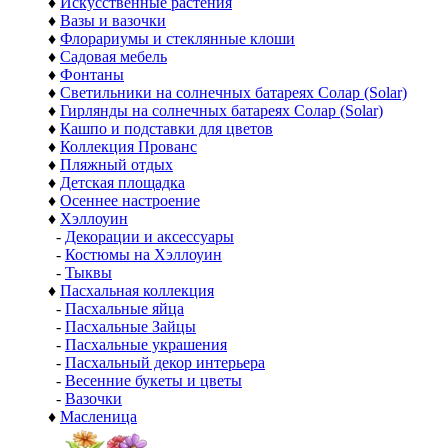
♦
Искусственные растения
♦
Вазы и вазочки
♦
Флорариумы и стеклянные клоши
♦
Садовая мебель
♦
Фонтаны
♦
Светильники на солнечных батареях Солар (Solar)
♦
Гирлянды на солнечных батареях Солар (Solar)
♦
Кашпо и подставки для цветов
♦
Коллекция Прованс
♦
Пляжный отдых
♦
Детская площадка
♦
Осеннее настроение
♦
Хэллоуин
-
Декорации и аксессуары
-
Костюмы на Хэллоуин
-
Тыквы
♦
Пасхальная коллекция
-
Пасхальные яйца
-
Пасхальные Зайцы
-
Пасхальные украшения
-
Пасхальный декор интерьера
-
Весенние букеты и цветы
-
Вазочки
♦
Масленица