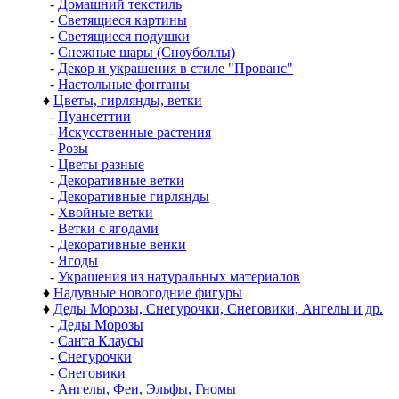
-
Домашний текстиль
-
Светящиеся картины
-
Светящиеся подушки
-
Снежные шары (Сноуболлы)
-
Декор и украшения в стиле "Прованс"
-
Настольные фонтаны
♦
Цветы, гирлянды, ветки
-
Пуансеттии
-
Искусственные растения
-
Розы
-
Цветы разные
-
Декоративные ветки
-
Декоративные гирлянды
-
Хвойные ветки
-
Ветки с ягодами
-
Декоративные венки
-
Ягоды
-
Украшения из натуральных материалов
♦
Надувные новогодние фигуры
♦
Деды Морозы, Снегурочки, Снеговики, Ангелы и др.
-
Деды Морозы
-
Санта Клаусы
-
Снегурочки
-
Снеговики
-
Ангелы, Феи, Эльфы, Гномы