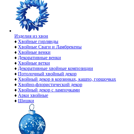
Изделия из хвои
♦
Хвойные гирлянды
♦
Хвойные Сваги и Ламбрекены
♦
Хвойные венки
♦
Декоративные венки
♦
Хвойные ветки
♦
Декоративные хвойные композиции
♦
Потолочный хвойный декор
♦
Хвойный декор в корзинках, кашпо, горшочках
♦
Хвойно-флористический декор
♦
Хвойный декор с лампочками
♦
Арки хвойные
♦
Шишки