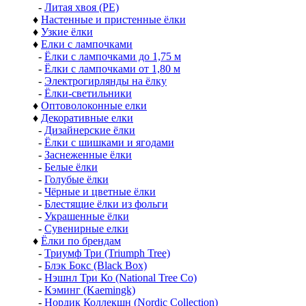
-
Литая хвоя (РЕ)
♦
Настенные и пристенные ёлки
♦
Узкие ёлки
♦
Елки с лампочками
-
Ёлки с лампочками до 1,75 м
-
Ёлки с лампочками от 1,80 м
-
Электрогирлянды на ёлку
-
Ёлки-светильники
♦
Оптоволоконные елки
♦
Декоративные елки
-
Дизайнерские ёлки
-
Ёлки с шишками и ягодами
-
Заснеженные ёлки
-
Белые ёлки
-
Голубые ёлки
-
Чёрные и цветные ёлки
-
Блестящие ёлки из фольги
-
Украшенные ёлки
-
Сувенирные елки
♦
Ёлки по брендам
-
Триумф Три (Triumph Tree)
-
Блэк Бокс (Black Box)
-
Нэшнл Три Ко (National Tree Co)
-
Кэминг (Kaemingk)
-
Нордик Коллекшн (Nordic Collection)