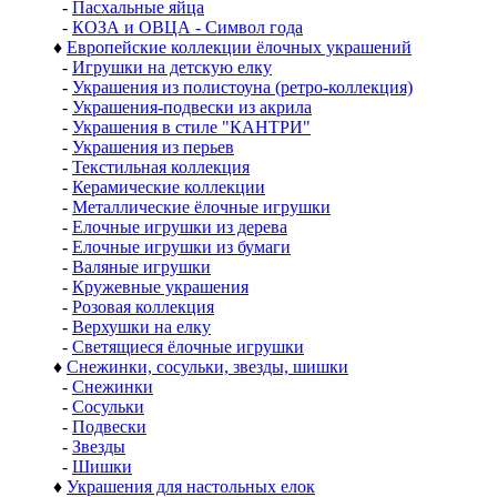
-
Пасхальные яйца
-
КОЗА и ОВЦА - Символ года
♦
Европейские коллекции ёлочных украшений
-
Игрушки на детскую елку
-
Украшения из полистоуна (ретро-коллекция)
-
Украшения-подвески из акрила
-
Украшения в стиле "КАНТРИ"
-
Украшения из перьев
-
Текстильная коллекция
-
Керамические коллекции
-
Металлические ёлочные игрушки
-
Елочные игрушки из дерева
-
Елочные игрушки из бумаги
-
Валяные игрушки
-
Кружевные украшения
-
Розовая коллекция
-
Верхушки на елку
-
Светящиеся ёлочные игрушки
♦
Снежинки, сосульки, звезды, шишки
-
Снежинки
-
Сосульки
-
Подвески
-
Звезды
-
Шишки
♦
Украшения для настольных елок