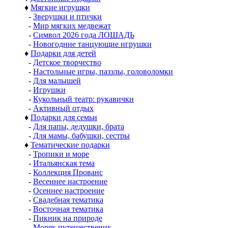
♦
Мягкие игрушки
-
Зверушки и птички
-
Мир мягких медвежат
-
Символ 2026 года ЛОШАДЬ
-
Новогодние танцующие игрушки
♦
Подарки для детей
-
Детское творчество
-
Настольные игры, паззлы, головоломки
-
Для малышей
-
Игрушки
-
Кукольный театр: рукавички
-
Активный отдых
♦
Подарки для семьи
-
Для папы, дедушки, брата
-
Для мамы, бабушки, сестры
♦
Тематические подарки
-
Тропики и море
-
Итальянская тема
-
Коллекция Прованс
-
Весеннее настроение
-
Осеннее настроение
-
Свадебная тематика
-
Восточная тематика
-
Пикник на природе
-
Моряк путешественик