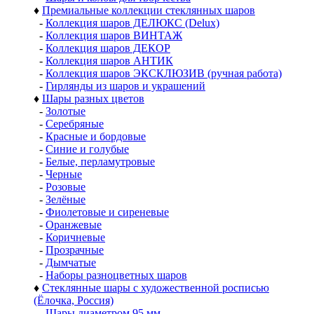
♦
Премиальные коллекции стеклянных шаров
-
Коллекция шаров ДЕЛЮКС (Delux)
-
Коллекция шаров ВИНТАЖ
-
Коллекция шаров ДЕКОР
-
Коллекция шаров АНТИК
-
Коллекция шаров ЭКСКЛЮЗИВ (ручная работа)
-
Гирлянды из шаров и украшений
♦
Шары разных цветов
-
Золотые
-
Серебряные
-
Красные и бордовые
-
Синие и голубые
-
Белые, перламутровые
-
Черные
-
Розовые
-
Зелёные
-
Фиолетовые и сиреневые
-
Оранжевые
-
Коричневые
-
Прозрачные
-
Дымчатые
-
Наборы разноцветных шаров
♦
Стеклянные шары с художественной росписью
(Ёлочка, Россия)
-
Шары диаметром 95 мм