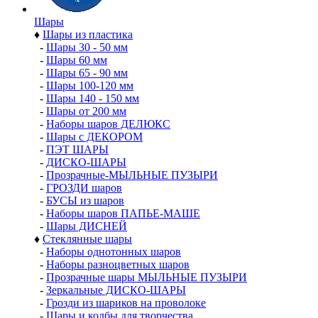
Шары
♦
Шары из пластика
-
Шары 30 - 50 мм
-
Шары 60 мм
-
Шары 65 - 90 мм
-
Шары 100-120 мм
-
Шары 140 - 150 мм
-
Шары от 200 мм
-
Наборы шаров ДЕЛЮКС
-
Шары с ДЕКОРОМ
-
ПЭТ ШАРЫ
-
ДИСКО-ШАРЫ
-
Прозрачные-МЫЛЬНЫЕ ПУЗЫРИ
-
ГРОЗДИ шаров
-
БУСЫ из шаров
-
Наборы шаров ПАПЬЕ-МАШЕ
-
Шары ДИСНЕЙ
♦
Стеклянные шары
-
Наборы однотонных шаров
-
Наборы разноцветных шаров
-
Прозрачные шары МЫЛЬНЫЕ ПУЗЫРИ
-
Зеркальные ДИСКО-ШАРЫ
-
Грозди из шариков на проволоке
-
Шары и колбы для творчества