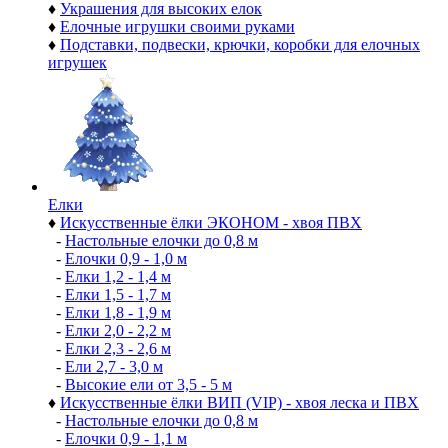
♦
Украшения для высоких елок
♦
Елочные игрушки своими руками
♦
Подставки, подвески, крючки, коробки для елочных
игрушек
Елки
♦
Искусственные ёлки ЭКОНОМ - хвоя ПВХ
-
Настольные елочки до 0,8 м
-
Елочки 0,9 - 1,0 м
-
Елки 1,2 - 1,4 м
-
Елки 1,5 - 1,7 м
-
Елки 1,8 - 1,9 м
-
Елки 2,0 - 2,2 м
-
Елки 2,3 - 2,6 м
-
Ели 2,7 - 3,0 м
-
Высокие ели от 3,5 - 5 м
♦
Искусственные ёлки ВИП (VIP) - хвоя леска и ПВХ
-
Настольные елочки до 0,8 м
-
Елочки 0,9 - 1,1 м