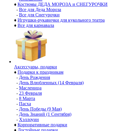
♦
Костюмы ДЕДА МОРОЗА и СНЕГУРОЧКИ
-
Все для Деда Мороза
-
Все для Снегурочки
♦
Игрушки-рукавички для кукольного театра
♦
Все для карнавала
Аксессуары, подарки
♦
Подарки к праздникам
-
День Рождения
-
День Влюбленных (14 Февраля)
-
Масленица
-
23 Февраля
-
8 Марта
-
Пасха
-
День Победы (9 Мая)
-
День Знаний (1 Сентября)
-
Хэллоуин
♦
Корпоративные подарки
♦
Достойные подарки