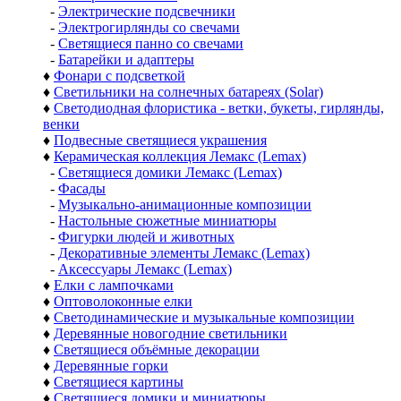
-
Электрические подсвечники
-
Электрогирлянды со свечами
-
Светящиеся панно со свечами
-
Батарейки и адаптеры
♦
Фонари с подсветкой
♦
Светильники на солнечных батареях (Solar)
♦
Светодиодная флористика - ветки, букеты, гирлянды,
венки
♦
Подвесные светящиеся украшения
♦
Керамическая коллекция Лемакс (Lemax)
-
Светящиеся домики Лемакс (Lemax)
-
Фасады
-
Музыкально-анимационные композиции
-
Настольные сюжетные миниатюры
-
Фигурки людей и животных
-
Декоративные элементы Лемакс (Lemax)
-
Аксессуары Лемакс (Lemax)
♦
Елки с лампочками
♦
Оптоволоконные елки
♦
Светодинамические и музыкальные композиции
♦
Деревянные новогодние светильники
♦
Светящиеся объёмные декорации
♦
Деревянные горки
♦
Светящиеся картины
♦
Светящиеся домики и миниатюры