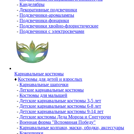
-
Канделябры
-
Декоративные подсвечники
-
Подсвечники-аромалампы
-
Подсвечники-фонарики
-
Подсвечники хвойно-флористические
-
Подсвечники с электросвечами
Карнавальные костюмы
♦
Костюмы для детей и взрослых
-
Карнавальные шапочки
-
Легкие карнавальные костюмы
-
Костюмы для малышей
-
Детские карнавальные костюмы 3-5 лет
-
Детские карнавальные костюмы 6-8 лет
-
Детские карнавальные костюмы 9-14 лет
-
Детские костюмы Деда Мороза и Снегурочи
-
Военная форма "Вспоминая Победу"
-
Карнавальные колпаки, маски, ободки, аксессуары
-
Кокошники