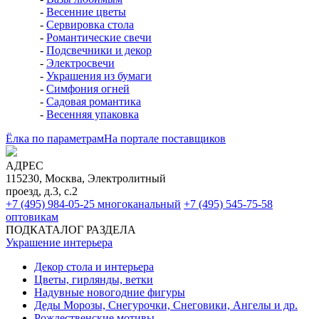
-
Весенние цветы
-
Сервировка стола
-
Романтические свечи
-
Подсвечники и декор
-
Электросвечи
-
Украшения из бумаги
-
Симфония огней
-
Садовая романтика
-
Весенняя упаковка
Ёлка по параметрам
На портале поставщиков
АДРЕС
115230, Москва, Электролитный
проезд, д.3, с.2
+7 (495) 984-05-25
многоканальный
+7 (495) 545-75-58
оптовикам
ПОДКАТАЛОГ РАЗДЕЛА
Украшение интерьера
Декор стола и интерьера
Цветы, гирлянды, ветки
Надувные новогодние фигуры
Деды Морозы, Снегурочки, Снеговики, Ангелы и др.
Рождественские мотивы