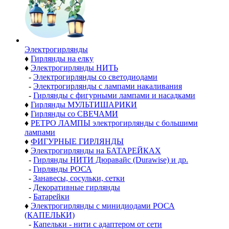
Электро­гирлянды
♦
Гирлянды на елку
♦
Электрогирлянды НИТЬ
-
Электрогирлянды со светодиодами
-
Электрогирлянды с лампами накаливания
-
Гирлянды с фигурными лампами и насадками
♦
Гирлянды МУЛЬТИШАРИКИ
♦
Гирлянды со СВЕЧАМИ
♦
РЕТРО ЛАМПЫ электрогирлянды с большими
лампами
♦
ФИГУРНЫЕ ГИРЛЯНДЫ
♦
Электрогирлянды на БАТАРЕЙКАХ
-
Гирлянды НИТИ Дюравайс (Durawise) и др.
-
Гирлянды РОСА
-
Занавесы, сосульки, сетки
-
Декоративные гирлянды
-
Батарейки
♦
Электрогирлянды с минидиодами РОСА
(КАПЕЛЬКИ)
-
Капельки - нити с адаптером от сети