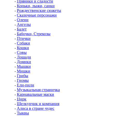
-
Пряники и сладости
-
Коньки, лыжи, санки
-
Рождественские сюжеты
-
Сказочные персонажи
-
Олени
-
Ангелы
-
Балет
-
Бабочки, Стрекозы
-
Птички
-
Собаки
-
Кошки
-
Совы
-
Лошади
-
Домики
-
Мышки
-
Мишки
-
Грибы
-
Гномы
-
Ели-пили
-
Музыкальная страничка
-
Карнавальные маски
-
Цирк
-
Щелкунчик и компания
-
Алиса в стране чудес
-
Тыквы