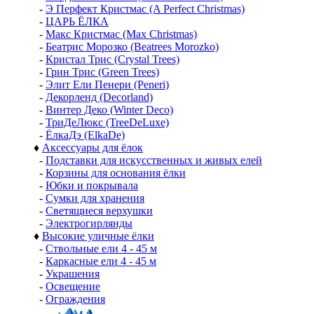
-
Э Перфект Кристмас (A Perfect Christmas)
-
ЦАРЬ ЁЛКА
-
Макс Кристмас (Max Christmas)
-
Беатрис Морозко (Beatrees Morozko)
-
Кристал Трис (Crystal Trees)
-
Грин Трис (Green Trees)
-
Элит Ели Пенери (Peneri)
-
Декорленд (Decorland)
-
Винтер Деко (Winter Deco)
-
ТриДеЛюкс (TreeDeLuxe)
-
ЁлкаДэ (ElkaDe)
♦
Аксессуары для ёлок
-
Подставки для искусственных и живых елей
-
Корзины для основания ёлки
-
Юбки и покрывала
-
Сумки для хранения
-
Светящиеся верхушки
-
Электрогирлянды
♦
Высокие уличные ёлки
-
Ствольные ели 4 - 45 м
-
Каркасные ели 4 - 45 м
-
Украшения
-
Освещение
-
Ограждения