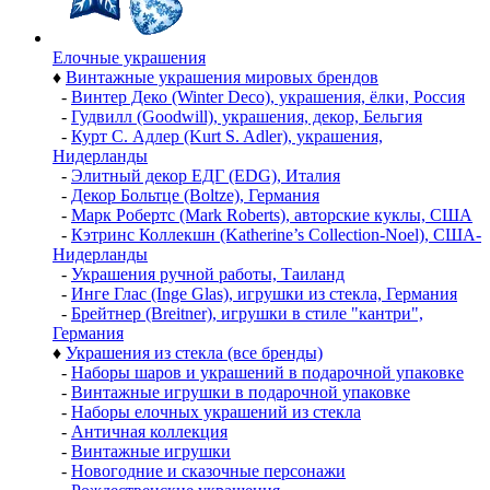
Елочные украшения
♦
Винтажные украшения мировых брендов
-
Винтер Деко (Winter Deco), украшения, ёлки, Россия
-
Гудвилл (Goodwill), украшения, декор, Бельгия
-
Курт С. Адлер (Kurt S. Adler), украшения,
Нидерланды
-
Элитный декор ЕДГ (EDG), Италия
-
Декор Больтце (Boltze), Германия
-
Марк Робертс (Mark Roberts), авторские куклы, США
-
Кэтринс Коллекшн (Katherine’s Collection-Noel), США-
Нидерланды
-
Украшения ручной работы, Таиланд
-
Инге Глас (Inge Glas), игрушки из стекла, Германия
-
Брейтнер (Breitner), игрушки в стиле "кантри",
Германия
♦
Украшения из стекла (все бренды)
-
Наборы шаров и украшений в подарочной упаковке
-
Винтажные игрушки в подарочной упаковке
-
Наборы елочных украшений из стекла
-
Античная коллекция
-
Винтажные игрушки
-
Новогодние и сказочные персонажи