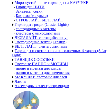
♦
Морозоустойчивые гирлянды на КАУЧУКЕ
-
Гирлянды НИТИ
-
Занавесы, сетки
-
Бахрома (сосульки)
-
СТРОБ ЛАЙТ, БЕЛТ ЛАЙТ
♦
Гирлянды-грозди (Cluster Lights)
-
светодиодные кластеры
-
кластеры с микролампами
♦
ДЮРАЛАЙТ- светящийся шнур
♦
Светодиодные ленты (Ledstrip)
♦
БЕЛТ ЛАЙТ - лента с лампами
♦
Гирлянды и светильники на солнечных батареях (Solar
Light)
♦
ТАЮЩИЕ СОСУЛЬКИ
♦
Световые ПАННО и МОТИВЫ
-
панно и мотивы для улицы
-
панно и мотивы для помещения
♦
МАКУШКИ световые для елей
♦
Лампы
♦
Аксессуары к электрогирляндам