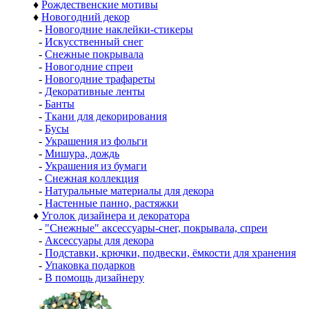
♦
Рождественские мотивы
♦
Новогодний декор
-
Новогодние наклейки-стикеры
-
Искусственный снег
-
Снежные покрывала
-
Новогодние спреи
-
Новогодние трафареты
-
Декоративные ленты
-
Банты
-
Ткани для декорирования
-
Бусы
-
Украшения из фольги
-
Мишура, дождь
-
Украшения из бумаги
-
Снежная коллекция
-
Натуральные материалы для декора
-
Настенные панно, растяжки
♦
Уголок дизайнера и декоратора
-
"Снежные" аксессуары-снег, покрывала, спреи
-
Аксессуары для декора
-
Подставки, крючки, подвески, ёмкости для хранения
-
Упаковка подарков
-
В помощь дизайнеру