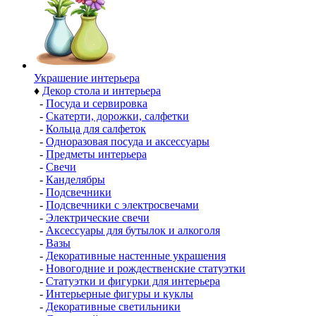
Украшение интерьера
♦
Декор стола и интерьера
-
Посуда и сервировка
-
Скатерти, дорожки, салфетки
-
Кольца для салфеток
-
Одноразовая посуда и аксессуары
-
Предметы интерьера
-
Свечи
-
Канделябры
-
Подсвечники
-
Подсвечники с электросвечами
-
Электрические свечи
-
Аксессуары для бутылок и алкоголя
-
Вазы
-
Декоративные настенные украшения
-
Новогодние и рождественские статуэтки
-
Статуэтки и фигурки для интерьера
-
Интерьерные фигуры и куклы
-
Декоративные светильники