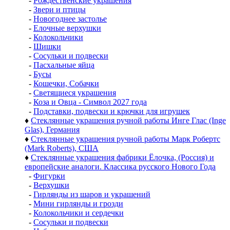
-
Рождественские украшения
-
Звери и птицы
-
Новогоднее застолье
-
Елочные верхушки
-
Колокольчики
-
Шишки
-
Сосульки и подвески
-
Пасхальные яйца
-
Бусы
-
Кошечки, Собачки
-
Светящиеся украшения
-
Коза и Овца - Символ 2027 года
-
Подставки, подвески и крючки для игрушек
♦
Стеклянные украшения ручной работы Инге Глас (Inge
Glas), Германия
♦
Стеклянные украшения ручной работы Марк Робертс
(Mark Roberts), США
♦
Стеклянные украшения фабрики Ёлочка, (Россия) и
европейские аналоги. Классика русского Нового Года
-
Фигурки
-
Верхушки
-
Гирлянды из шаров и украшений
-
Мини гирлянды и грозди
-
Колокольчики и сердечки
-
Сосульки и подвески