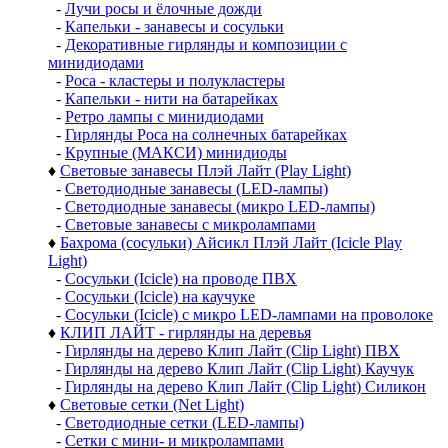
-
Лучи росы и ёлочные дожди
-
Капельки - занавесы и сосульки
-
Декоративные гирлянды и композиции с
минидиодами
-
Роса - кластеры и полукластеры
-
Капельки - нити на батарейках
-
Ретро лампы с минидиодами
-
Гирлянды Роса на солнечных батарейках
-
Крупные (МАКСИ) минидиоды
♦
Световые занавесы Плэй Лайт (Play Light)
-
Светодиодные занавесы (LED-лампы)
-
Светодиодные занавесы (микро LED-лампы)
-
Световые занавесы с микролампами
♦
Бахрома (сосульки) Айсикл Плэй Лайт (Icicle Play
Light)
-
Сосульки (Icicle) на проводе ПВХ
-
Сосульки (Icicle) на каучуке
-
Сосульки (Icicle) с микро LED-лампами на проволоке
♦
КЛИП ЛАЙТ - гирлянды на деревья
-
Гирлянды на дерево Клип Лайт (Clip Light) ПВХ
-
Гирлянды на дерево Клип Лайт (Clip Light) Каучук
-
Гирлянды на дерево Клип Лайт (Clip Light) Силикон
♦
Световые сетки (Net Light)
-
Светодиодные сетки (LED-лампы)
-
Сетки с мини- и микролампами