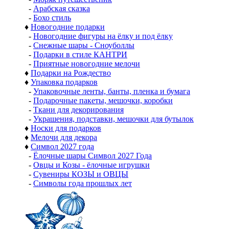
-
Арабская сказка
-
Бохо стиль
♦
Новогодние подарки
-
Новогодние фигуры на ёлку и под ёлку
-
Снежные шары - Сноуболлы
-
Подарки в стиле КАНТРИ
-
Приятные новогодние мелочи
♦
Подарки на Рождество
♦
Упаковка подарков
-
Упаковочные ленты, банты, пленка и бумага
-
Подарочные пакеты, мешочки, коробки
-
Ткани для декорирования
-
Украшения, подставки, мешочки для бутылок
♦
Носки для подарков
♦
Мелочи для декора
♦
Символ 2027 года
-
Ёлочные шары Символ 2027 Года
-
Овцы и Козы - ёлочные игрушки
-
Сувениры КОЗЫ и ОВЦЫ
-
Символы года прошлых лет