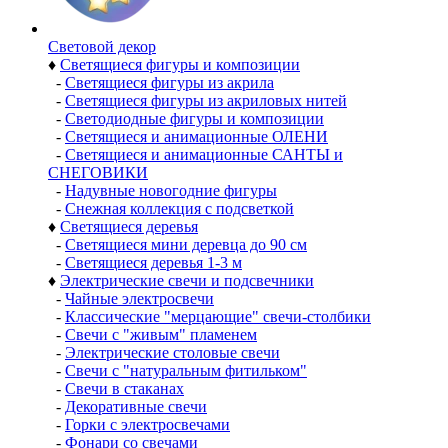
Световой декор
♦
Светящиеся фигуры и композиции
-
Светящиеся фигуры из акрила
-
Светящиеся фигуры из акриловых нитей
-
Светодиодные фигуры и композиции
-
Светящиеся и анимационные ОЛЕНИ
-
Светящиеся и анимационные САНТЫ и
СНЕГОВИКИ
-
Надувные новогодние фигуры
-
Снежная коллекция с подсветкой
♦
Светящиеся деревья
-
Светящиеся мини деревца до 90 см
-
Светящиеся деревья 1-3 м
♦
Электрические свечи и подсвечники
-
Чайные электросвечи
-
Классические "мерцающие" свечи-столбики
-
Свечи с "живым" пламенем
-
Электрические столовые свечи
-
Свечи с "натуральным фитильком"
-
Свечи в стаканах
-
Декоративные свечи
-
Горки с электросвечами
-
Фонари со свечами