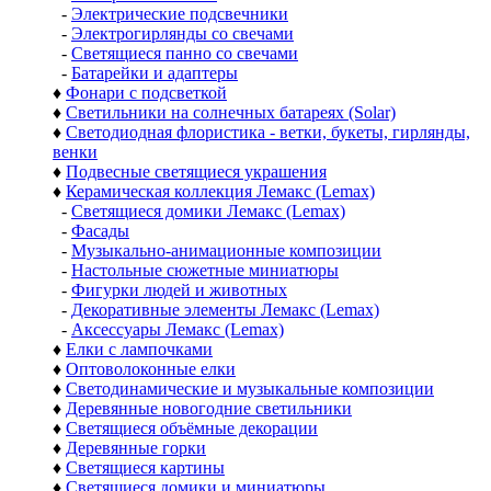
-
Электрические подсвечники
-
Электрогирлянды со свечами
-
Светящиеся панно со свечами
-
Батарейки и адаптеры
♦
Фонари с подсветкой
♦
Светильники на солнечных батареях (Solar)
♦
Светодиодная флористика - ветки, букеты, гирлянды,
венки
♦
Подвесные светящиеся украшения
♦
Керамическая коллекция Лемакс (Lemax)
-
Светящиеся домики Лемакс (Lemax)
-
Фасады
-
Музыкально-анимационные композиции
-
Настольные сюжетные миниатюры
-
Фигурки людей и животных
-
Декоративные элементы Лемакс (Lemax)
-
Аксессуары Лемакс (Lemax)
♦
Елки с лампочками
♦
Оптоволоконные елки
♦
Светодинамические и музыкальные композиции
♦
Деревянные новогодние светильники
♦
Светящиеся объёмные декорации
♦
Деревянные горки
♦
Светящиеся картины
♦
Светящиеся домики и миниатюры