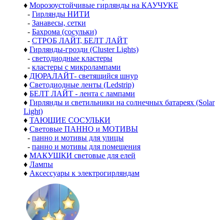
♦
Морозоустойчивые гирлянды на КАУЧУКЕ
-
Гирлянды НИТИ
-
Занавесы, сетки
-
Бахрома (сосульки)
-
СТРОБ ЛАЙТ, БЕЛТ ЛАЙТ
♦
Гирлянды-грозди (Cluster Lights)
-
светодиодные кластеры
-
кластеры с микролампами
♦
ДЮРАЛАЙТ- светящийся шнур
♦
Светодиодные ленты (Ledstrip)
♦
БЕЛТ ЛАЙТ - лента с лампами
♦
Гирлянды и светильники на солнечных батареях (Solar
Light)
♦
ТАЮЩИЕ СОСУЛЬКИ
♦
Световые ПАННО и МОТИВЫ
-
панно и мотивы для улицы
-
панно и мотивы для помещения
♦
МАКУШКИ световые для елей
♦
Лампы
♦
Аксессуары к электрогирляндам