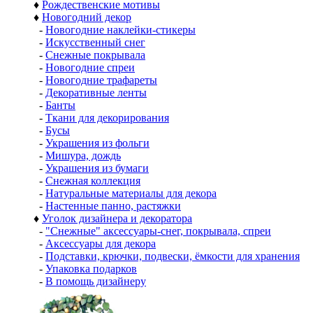
♦
Рождественские мотивы
♦
Новогодний декор
-
Новогодние наклейки-стикеры
-
Искусственный снег
-
Снежные покрывала
-
Новогодние спреи
-
Новогодние трафареты
-
Декоративные ленты
-
Банты
-
Ткани для декорирования
-
Бусы
-
Украшения из фольги
-
Мишура, дождь
-
Украшения из бумаги
-
Снежная коллекция
-
Натуральные материалы для декора
-
Настенные панно, растяжки
♦
Уголок дизайнера и декоратора
-
"Снежные" аксессуары-снег, покрывала, спреи
-
Аксессуары для декора
-
Подставки, крючки, подвески, ёмкости для хранения
-
Упаковка подарков
-
В помощь дизайнеру