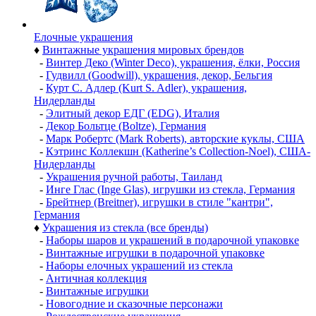
Елочные украшения
♦
Винтажные украшения мировых брендов
-
Винтер Деко (Winter Deco), украшения, ёлки, Россия
-
Гудвилл (Goodwill), украшения, декор, Бельгия
-
Курт С. Адлер (Kurt S. Adler), украшения,
Нидерланды
-
Элитный декор ЕДГ (EDG), Италия
-
Декор Больтце (Boltze), Германия
-
Марк Робертс (Mark Roberts), авторские куклы, США
-
Кэтринс Коллекшн (Katherine’s Collection-Noel), США-
Нидерланды
-
Украшения ручной работы, Таиланд
-
Инге Глас (Inge Glas), игрушки из стекла, Германия
-
Брейтнер (Breitner), игрушки в стиле "кантри",
Германия
♦
Украшения из стекла (все бренды)
-
Наборы шаров и украшений в подарочной упаковке
-
Винтажные игрушки в подарочной упаковке
-
Наборы елочных украшений из стекла
-
Античная коллекция
-
Винтажные игрушки
-
Новогодние и сказочные персонажи