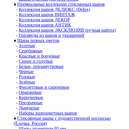
♦
Премиальные коллекции стеклянных шаров
-
Коллекция шаров ДЕЛЮКС (Delux)
-
Коллекция шаров ВИНТАЖ
-
Коллекция шаров ДЕКОР
-
Коллекция шаров АНТИК
-
Коллекция шаров ЭКСКЛЮЗИВ (ручная работа)
-
Гирлянды из шаров и украшений
♦
Шары разных цветов
-
Золотые
-
Серебряные
-
Красные и бордовые
-
Синие и голубые
-
Белые, перламутровые
-
Черные
-
Розовые
-
Зелёные
-
Фиолетовые и сиреневые
-
Оранжевые
-
Коричневые
-
Прозрачные
-
Дымчатые
-
Наборы разноцветных шаров
♦
Стеклянные шары с художественной росписью
(Ёлочка, Россия)
-
Шары диаметром 95 мм