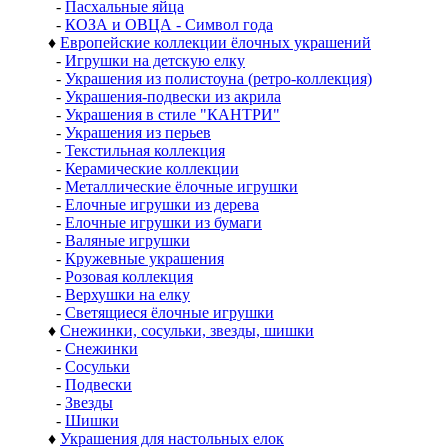
-
Пасхальные яйца
-
КОЗА и ОВЦА - Символ года
♦
Европейские коллекции ёлочных украшений
-
Игрушки на детскую елку
-
Украшения из полистоуна (ретро-коллекция)
-
Украшения-подвески из акрила
-
Украшения в стиле "КАНТРИ"
-
Украшения из перьев
-
Текстильная коллекция
-
Керамические коллекции
-
Металлические ёлочные игрушки
-
Елочные игрушки из дерева
-
Елочные игрушки из бумаги
-
Валяные игрушки
-
Кружевные украшения
-
Розовая коллекция
-
Верхушки на елку
-
Светящиеся ёлочные игрушки
♦
Снежинки, сосульки, звезды, шишки
-
Снежинки
-
Сосульки
-
Подвески
-
Звезды
-
Шишки
♦
Украшения для настольных елок