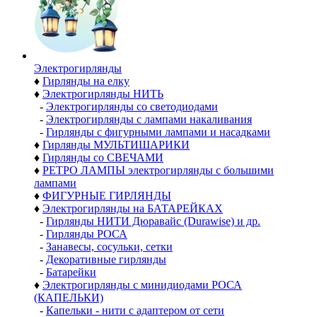
Электро­гирлянды
♦
Гирлянды на елку
♦
Электрогирлянды НИТЬ
-
Электрогирлянды со светодиодами
-
Электрогирлянды с лампами накаливания
-
Гирлянды с фигурными лампами и насадками
♦
Гирлянды МУЛЬТИШАРИКИ
♦
Гирлянды со СВЕЧАМИ
♦
РЕТРО ЛАМПЫ электрогирлянды с большими
лампами
♦
ФИГУРНЫЕ ГИРЛЯНДЫ
♦
Электрогирлянды на БАТАРЕЙКАХ
-
Гирлянды НИТИ Дюравайс (Durawise) и др.
-
Гирлянды РОСА
-
Занавесы, сосульки, сетки
-
Декоративные гирлянды
-
Батарейки
♦
Электрогирлянды с минидиодами РОСА
(КАПЕЛЬКИ)
-
Капельки - нити с адаптером от сети