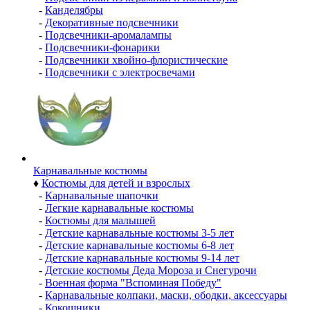
-
Канделябры
-
Декоративные подсвечники
-
Подсвечники-аромалампы
-
Подсвечники-фонарики
-
Подсвечники хвойно-флористические
-
Подсвечники с электросвечами
Карнавальные костюмы
♦
Костюмы для детей и взрослых
-
Карнавальные шапочки
-
Легкие карнавальные костюмы
-
Костюмы для малышей
-
Детские карнавальные костюмы 3-5 лет
-
Детские карнавальные костюмы 6-8 лет
-
Детские карнавальные костюмы 9-14 лет
-
Детские костюмы Деда Мороза и Снегурочи
-
Военная форма "Вспоминая Победу"
-
Карнавальные колпаки, маски, ободки, аксессуары
-
Кокошники