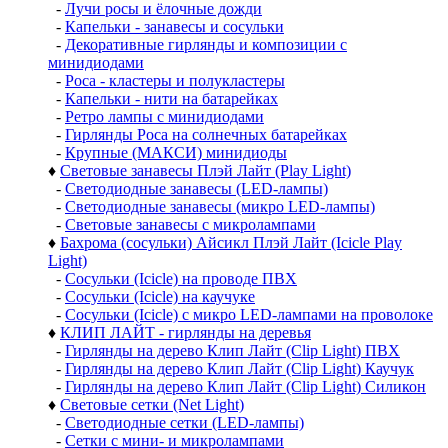
-
Лучи росы и ёлочные дожди
-
Капельки - занавесы и сосульки
-
Декоративные гирлянды и композиции с
минидиодами
-
Роса - кластеры и полукластеры
-
Капельки - нити на батарейках
-
Ретро лампы с минидиодами
-
Гирлянды Роса на солнечных батарейках
-
Крупные (МАКСИ) минидиоды
♦
Световые занавесы Плэй Лайт (Play Light)
-
Светодиодные занавесы (LED-лампы)
-
Светодиодные занавесы (микро LED-лампы)
-
Световые занавесы с микролампами
♦
Бахрома (сосульки) Айсикл Плэй Лайт (Icicle Play
Light)
-
Сосульки (Icicle) на проводе ПВХ
-
Сосульки (Icicle) на каучуке
-
Сосульки (Icicle) с микро LED-лампами на проволоке
♦
КЛИП ЛАЙТ - гирлянды на деревья
-
Гирлянды на дерево Клип Лайт (Clip Light) ПВХ
-
Гирлянды на дерево Клип Лайт (Clip Light) Каучук
-
Гирлянды на дерево Клип Лайт (Clip Light) Силикон
♦
Световые сетки (Net Light)
-
Светодиодные сетки (LED-лампы)
-
Сетки с мини- и микролампами