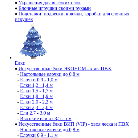
♦
Украшения для высоких елок
♦
Елочные игрушки своими руками
♦
Подставки, подвески, крючки, коробки для елочных
игрушек
Елки
♦
Искусственные ёлки ЭКОНОМ - хвоя ПВХ
-
Настольные елочки до 0,8 м
-
Елочки 0,9 - 1,0 м
-
Елки 1,2 - 1,4 м
-
Елки 1,5 - 1,7 м
-
Елки 1,8 - 1,9 м
-
Елки 2,0 - 2,2 м
-
Елки 2,3 - 2,6 м
-
Ели 2,7 - 3,0 м
-
Высокие ели от 3,5 - 5 м
♦
Искусственные ёлки ВИП (VIP) - хвоя леска и ПВХ
-
Настольные елочки до 0,8 м
-
Елочки 0,9 - 1,1 м