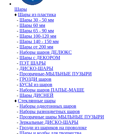
Шары
♦
Шары из пластика
-
Шары 30 - 50 мм
-
Шары 60 мм
-
Шары 65 - 90 мм
-
Шары 100-120 мм
-
Шары 140 - 150 мм
-
Шары от 200 мм
-
Наборы шаров ДЕЛЮКС
-
Шары с ДЕКОРОМ
-
ПЭТ ШАРЫ
-
ДИСКО-ШАРЫ
-
Прозрачные-МЫЛЬНЫЕ ПУЗЫРИ
-
ГРОЗДИ шаров
-
БУСЫ из шаров
-
Наборы шаров ПАПЬЕ-МАШЕ
-
Шары ДИСНЕЙ
♦
Стеклянные шары
-
Наборы однотонных шаров
-
Наборы разноцветных шаров
-
Прозрачные шары МЫЛЬНЫЕ ПУЗЫРИ
-
Зеркальные ДИСКО-ШАРЫ
-
Грозди из шариков на проволоке
-
Шары и колбы для творчества