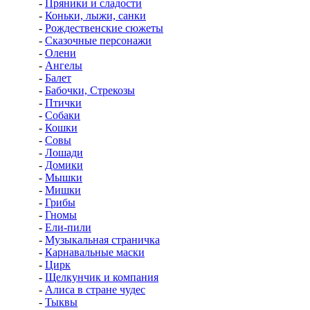
-
Пряники и сладости
-
Коньки, лыжи, санки
-
Рождественские сюжеты
-
Сказочные персонажи
-
Олени
-
Ангелы
-
Балет
-
Бабочки, Стрекозы
-
Птички
-
Собаки
-
Кошки
-
Совы
-
Лошади
-
Домики
-
Мышки
-
Мишки
-
Грибы
-
Гномы
-
Ели-пили
-
Музыкальная страничка
-
Карнавальные маски
-
Цирк
-
Щелкунчик и компания
-
Алиса в стране чудес
-
Тыквы