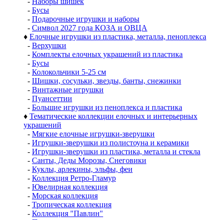
-
Наборы шишек
-
Бусы
-
Подарочные игрушки и наборы
-
Символ 2027 года КОЗА и ОВЦА
♦
Елочные игрушки из пластика, металла, пеноплекса
-
Верхушки
-
Комплекты елочных украшений из пластика
-
Бусы
-
Колокольчики 5-25 см
-
Шишки, сосульки, звезды, банты, снежинки
-
Винтажные игрушки
-
Пуансеттии
-
Большие игрушки из пеноплекса и пластика
♦
Тематические коллекции елочных и интерьерных
украшений
-
Мягкие елочные игрушки-зверушки
-
Игрушки-зверушки из полистоуна и керамики
-
Игрушки-зверушки из пластика, металла и стекла
-
Санты, Деды Морозы, Снеговики
-
Куклы, арлекины, эльфы, феи
-
Коллекция Ретро-Гламур
-
Ювелирная коллекция
-
Морская коллекция
-
Тропическая коллекция
-
Коллекция "Павлин"