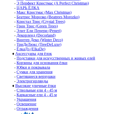
-
Э Перфект Кристмас (A Perfect Christmas)
-
ЦАРЬ ЁЛКА
-
Макс Кристмас (Max Christmas)
-
Беатрис Морозко (Beatrees Morozko)
-
Кристал Трис (Crystal Trees)
-
Грин Трис (Green Trees)
-
Элит Ели Пенери (Peneri)
-
Декорленд (Decorland)
-
Винтер Деко (Winter Deco)
-
ТриДеЛюкс (TreeDeLuxe)
-
ЁлкаДэ (ElkaDe)
♦
Аксессуары для ёлок
-
Подставки для искусственных и живых елей
-
Корзины для основания ёлки
-
Юбки и покрывала
-
Сумки для хранения
-
Светящиеся верхушки
-
Электрогирлянды
♦
Высокие уличные ёлки
-
Ствольные ели 4 - 45 м
-
Каркасные ели 4 - 45 м
-
Украшения
-
Освещение
-
Ограждения