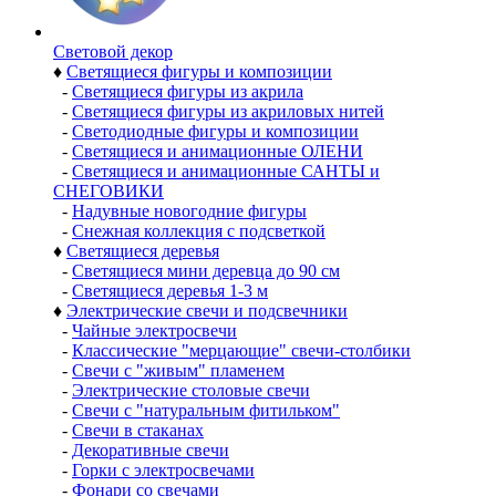
Световой декор
♦
Светящиеся фигуры и композиции
-
Светящиеся фигуры из акрила
-
Светящиеся фигуры из акриловых нитей
-
Светодиодные фигуры и композиции
-
Светящиеся и анимационные ОЛЕНИ
-
Светящиеся и анимационные САНТЫ и
СНЕГОВИКИ
-
Надувные новогодние фигуры
-
Снежная коллекция с подсветкой
♦
Светящиеся деревья
-
Светящиеся мини деревца до 90 см
-
Светящиеся деревья 1-3 м
♦
Электрические свечи и подсвечники
-
Чайные электросвечи
-
Классические "мерцающие" свечи-столбики
-
Свечи с "живым" пламенем
-
Электрические столовые свечи
-
Свечи с "натуральным фитильком"
-
Свечи в стаканах
-
Декоративные свечи
-
Горки с электросвечами
-
Фонари со свечами