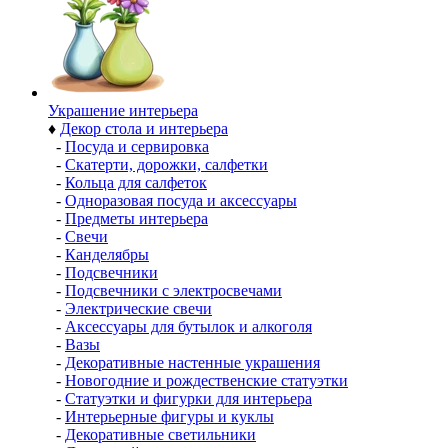
Украшение интерьера
♦
Декор стола и интерьера
-
Посуда и сервировка
-
Скатерти, дорожки, салфетки
-
Кольца для салфеток
-
Одноразовая посуда и аксессуары
-
Предметы интерьера
-
Свечи
-
Канделябры
-
Подсвечники
-
Подсвечники с электросвечами
-
Электрические свечи
-
Аксессуары для бутылок и алкоголя
-
Вазы
-
Декоративные настенные украшения
-
Новогодние и рождественские статуэтки
-
Статуэтки и фигурки для интерьера
-
Интерьерные фигуры и куклы
-
Декоративные светильники