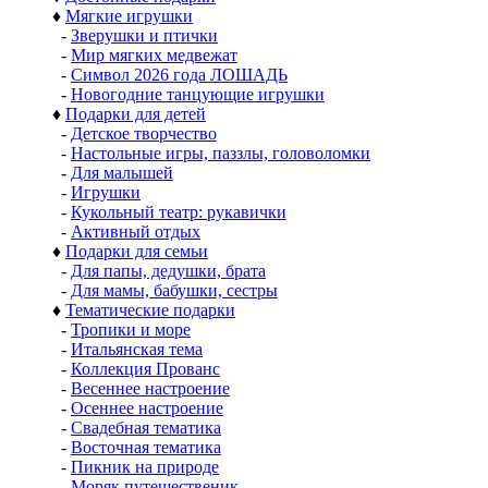
♦
Мягкие игрушки
-
Зверушки и птички
-
Мир мягких медвежат
-
Символ 2026 года ЛОШАДЬ
-
Новогодние танцующие игрушки
♦
Подарки для детей
-
Детское творчество
-
Настольные игры, паззлы, головоломки
-
Для малышей
-
Игрушки
-
Кукольный театр: рукавички
-
Активный отдых
♦
Подарки для семьи
-
Для папы, дедушки, брата
-
Для мамы, бабушки, сестры
♦
Тематические подарки
-
Тропики и море
-
Итальянская тема
-
Коллекция Прованс
-
Весеннее настроение
-
Осеннее настроение
-
Свадебная тематика
-
Восточная тематика
-
Пикник на природе
-
Моряк путешественик