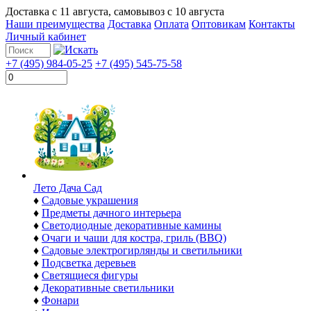
Доставка с
11 августа
, самовывоз с
10 августа
Наши преимущества
Доставка
Оплата
Оптовикам
Контакты
Личный кабинет
+7 (495) 984-05-25
+7 (495) 545-75-58
Лето Дача Сад
♦
Садовые украшения
♦
Предметы дачного интерьера
♦
Светодиодные декоративные камины
♦
Очаги и чаши для костра, гриль (BBQ)
♦
Садовые электрогирлянды и светильники
♦
Подсветка деревьев
♦
Светящиеся фигуры
♦
Декоративные светильники
♦
Фонари