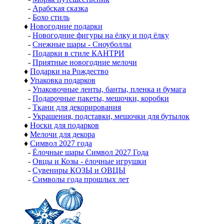
-
Арабская сказка
-
Бохо стиль
♦
Новогодние подарки
-
Новогодние фигуры на ёлку и под ёлку
-
Снежные шары - Сноуболлы
-
Подарки в стиле КАНТРИ
-
Приятные новогодние мелочи
♦
Подарки на Рождество
♦
Упаковка подарков
-
Упаковочные ленты, банты, пленка и бумага
-
Подарочные пакеты, мешочки, коробки
-
Ткани для декорирования
-
Украшения, подставки, мешочки для бутылок
♦
Носки для подарков
♦
Мелочи для декора
♦
Символ 2027 года
-
Ёлочные шары Символ 2027 Года
-
Овцы и Козы - ёлочные игрушки
-
Сувениры КОЗЫ и ОВЦЫ
-
Символы года прошлых лет