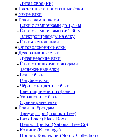
-
Литая хвоя (РЕ)
♦
Настенные и пристенные ёлки
♦
Узкие ёлки
♦
Елки с лампочками
-
Ёлки с лампочками до 1,75 м
-
Ёлки с лампочками от 1,80 м
-
Электрогирлянды на ёлку
-
Ёлки-светильники
♦
Оптоволоконные елки
♦
Декоративные елки
-
Дизайнерские ёлки
-
Ёлки с шишками и ягодами
-
Заснеженные ёлки
-
Белые ёлки
-
Голубые ёлки
-
Чёрные и цветные ёлки
-
Блестящие ёлки из фольги
-
Украшенные ёлки
-
Сувенирные елки
♦
Ёлки по брендам
-
Триумф Три (Triumph Tree)
-
Блэк Бокс (Black Box)
-
Нэшнл Три Ко (National Tree Co)
-
Кэминг (Kaemingk)
-
Нордик Коллекшн (Nordic Collection)