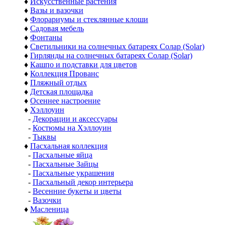
♦
Искусственные растения
♦
Вазы и вазочки
♦
Флорариумы и стеклянные клоши
♦
Садовая мебель
♦
Фонтаны
♦
Светильники на солнечных батареях Солар (Solar)
♦
Гирлянды на солнечных батареях Солар (Solar)
♦
Кашпо и подставки для цветов
♦
Коллекция Прованс
♦
Пляжный отдых
♦
Детская площадка
♦
Осеннее настроение
♦
Хэллоуин
-
Декорации и аксессуары
-
Костюмы на Хэллоуин
-
Тыквы
♦
Пасхальная коллекция
-
Пасхальные яйца
-
Пасхальные Зайцы
-
Пасхальные украшения
-
Пасхальный декор интерьера
-
Весенние букеты и цветы
-
Вазочки
♦
Масленица