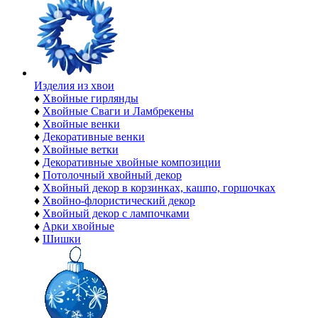
Изделия из хвои
♦
Хвойные гирлянды
♦
Хвойные Сваги и Ламбрекены
♦
Хвойные венки
♦
Декоративные венки
♦
Хвойные ветки
♦
Декоративные хвойные композиции
♦
Потолочный хвойный декор
♦
Хвойный декор в корзинках, кашпо, горшочках
♦
Хвойно-флористический декор
♦
Хвойный декор с лампочками
♦
Арки хвойные
♦
Шишки