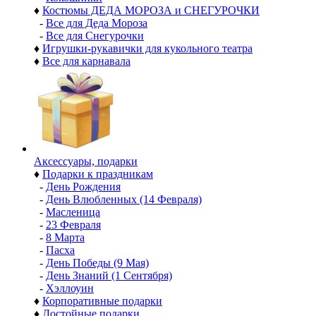
♦
Костюмы ДЕДА МОРОЗА и СНЕГУРОЧКИ
-
Все для Деда Мороза
-
Все для Снегурочки
♦
Игрушки-рукавички для кукольного театра
♦
Все для карнавала
Аксессуары, подарки
♦
Подарки к праздникам
-
День Рождения
-
День Влюбленных (14 Февраля)
-
Масленица
-
23 Февраля
-
8 Марта
-
Пасха
-
День Победы (9 Мая)
-
День Знаний (1 Сентября)
-
Хэллоуин
♦
Корпоративные подарки
♦
Достойные подарки