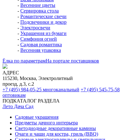
-
Весенние цветы
-
Сервировка стола
-
Романтические свечи
-
Подсвечники и декор
-
Электросвечи
-
Украшения из бумаги
-
Симфония огней
-
Садовая романтика
-
Весенняя упаковка
Ёлка по параметрам
На портале поставщиков
АДРЕС
115230, Москва, Электролитный
проезд, д.3, с.2
+7 (495) 984-05-25
многоканальный
+7 (495) 545-75-58
оптовикам
ПОДКАТАЛОГ РАЗДЕЛА
Лето Дача Сад
Садовые украшения
Предметы дачного интерьера
Светодиодные декоративные камины
Очаги и чаши для костра, гриль (BBQ)
Садовые электрогирлянды и светильники