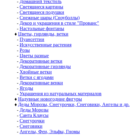
-
Домашний текстиль
-
Светящиеся картины
-
Светящиеся подушки
-
Снежные шары (Сноуболлы)
-
Декор и украшения в стиле "Прованс"
-
Настольные фонтаны
♦
Цветы, гирлянды, ветки
-
Пуансеттии
-
Искусственные растения
-
Розы
-
Цветы разные
-
Декоративные ветки
-
Декоративные гирлянды
-
Хвойные ветки
-
Ветки с ягодами
-
Декоративные венки
-
Ягоды
-
Украшения из натуральных материалов
♦
Надувные новогодние фигуры
♦
Деды Морозы, Снегурочки, Снеговики, Ангелы и др.
-
Деды Морозы
-
Санта Клаусы
-
Снегурочки
-
Снеговики
-
Ангелы, Феи, Эльфы, Гномы