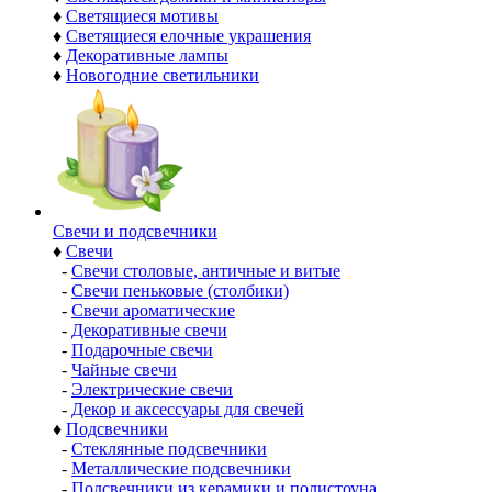
♦
Светящиеся мотивы
♦
Светящиеся елочные украшения
♦
Декоративные лампы
♦
Новогодние светильники
Свечи и подсвечники
♦
Свечи
-
Свечи столовые, античные и витые
-
Свечи пеньковые (столбики)
-
Свечи ароматические
-
Декоративные свечи
-
Подарочные свечи
-
Чайные свечи
-
Электрические свечи
-
Декор и аксессуары для свечей
♦
Подсвечники
-
Стеклянные подсвечники
-
Металлические подсвечники
-
Подсвечники из керамики и полистоуна