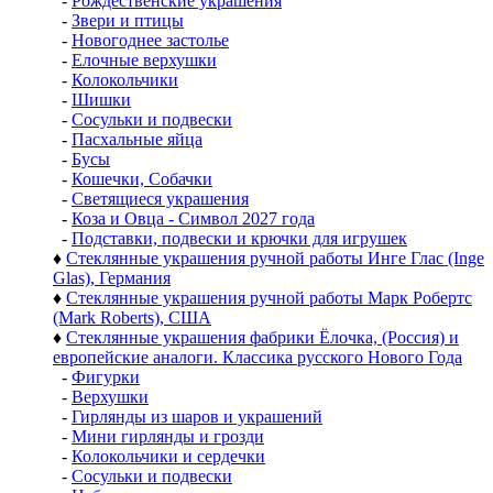
-
Рождественские украшения
-
Звери и птицы
-
Новогоднее застолье
-
Елочные верхушки
-
Колокольчики
-
Шишки
-
Сосульки и подвески
-
Пасхальные яйца
-
Бусы
-
Кошечки, Собачки
-
Светящиеся украшения
-
Коза и Овца - Символ 2027 года
-
Подставки, подвески и крючки для игрушек
♦
Стеклянные украшения ручной работы Инге Глас (Inge
Glas), Германия
♦
Стеклянные украшения ручной работы Марк Робертс
(Mark Roberts), США
♦
Стеклянные украшения фабрики Ёлочка, (Россия) и
европейские аналоги. Классика русского Нового Года
-
Фигурки
-
Верхушки
-
Гирлянды из шаров и украшений
-
Мини гирлянды и грозди
-
Колокольчики и сердечки
-
Сосульки и подвески