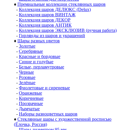
♦
Премиальные коллекции стеклянных шаров
-
Коллекция шаров ДЕЛЮКС (Delux)
-
Коллекция шаров ВИНТАЖ
-
Коллекция шаров ДЕКОР
-
Коллекция шаров АНТИК
-
Коллекция шаров ЭКСКЛЮЗИВ (ручная работа)
-
Гирлянды из шаров и украшений
♦
Шары разных цветов
-
Золотые
-
Серебряные
-
Красные и бордовые
-
Синие и голубые
-
Белые, перламутровые
-
Черные
-
Розовые
-
Зелёные
-
Фиолетовые и сиреневые
-
Оранжевые
-
Коричневые
-
Прозрачные
-
Дымчатые
-
Наборы разноцветных шаров
♦
Стеклянные шары с художественной росписью
(Ёлочка, Россия)
-
Шары диаметром 95 мм