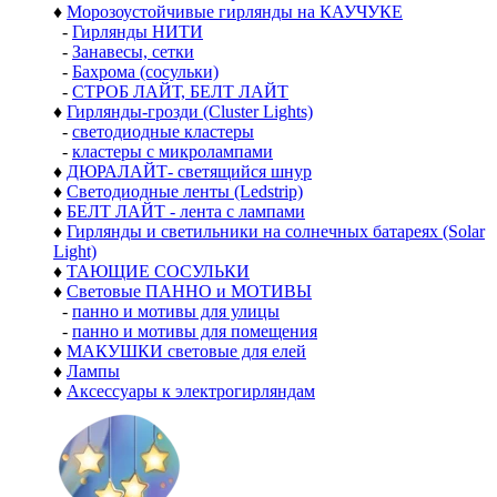
♦
Морозоустойчивые гирлянды на КАУЧУКЕ
-
Гирлянды НИТИ
-
Занавесы, сетки
-
Бахрома (сосульки)
-
СТРОБ ЛАЙТ, БЕЛТ ЛАЙТ
♦
Гирлянды-грозди (Cluster Lights)
-
светодиодные кластеры
-
кластеры с микролампами
♦
ДЮРАЛАЙТ- светящийся шнур
♦
Светодиодные ленты (Ledstrip)
♦
БЕЛТ ЛАЙТ - лента с лампами
♦
Гирлянды и светильники на солнечных батареях (Solar
Light)
♦
ТАЮЩИЕ СОСУЛЬКИ
♦
Световые ПАННО и МОТИВЫ
-
панно и мотивы для улицы
-
панно и мотивы для помещения
♦
МАКУШКИ световые для елей
♦
Лампы
♦
Аксессуары к электрогирляндам