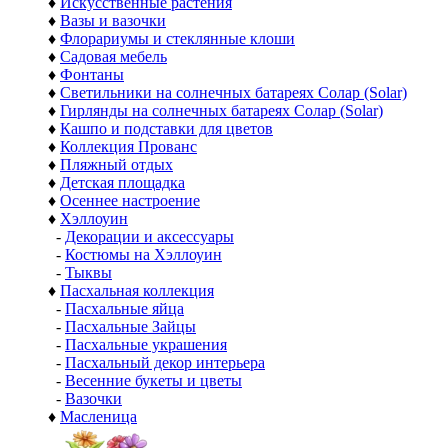
♦
Искусственные растения
♦
Вазы и вазочки
♦
Флорариумы и стеклянные клоши
♦
Садовая мебель
♦
Фонтаны
♦
Светильники на солнечных батареях Солар (Solar)
♦
Гирлянды на солнечных батареях Солар (Solar)
♦
Кашпо и подставки для цветов
♦
Коллекция Прованс
♦
Пляжный отдых
♦
Детская площадка
♦
Осеннее настроение
♦
Хэллоуин
-
Декорации и аксессуары
-
Костюмы на Хэллоуин
-
Тыквы
♦
Пасхальная коллекция
-
Пасхальные яйца
-
Пасхальные Зайцы
-
Пасхальные украшения
-
Пасхальный декор интерьера
-
Весенние букеты и цветы
-
Вазочки
♦
Масленица