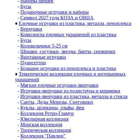
-
Наборы шишек
-
Бусы
-
Подарочные игрушки и наборы
-
Символ 2027 года КОЗА и ОВЦА
♦
Елочные игрушки из пластика, металла, пеноплекса
-
Верхушки
-
Комплекты елочных украшений из пластика
-
Бусы
-
Колокольчики 5-25 см
-
Шишки, сосульки, звезды, банты, снежинки
-
Винтажные игрушки
-
Пуансеттии
-
Большие игрушки из пеноплекса и пластика
♦
Тематические коллекции елочных и интерьерных
украшений
-
Мягкие елочные игрушки-зверушки
-
Игрушки-зверушки из полистоуна и керамики
-
Игрушки-зверушки из пластика, металла и стекла
-
Санты, Деды Морозы, Снеговики
-
Куклы, арлекины, эльфы, феи
-
Коллекция Ретро-Гламур
-
Ювелирная коллекция
-
Морская коллекция
-
Тропическая коллекция
-
Коллекция "Павлин"