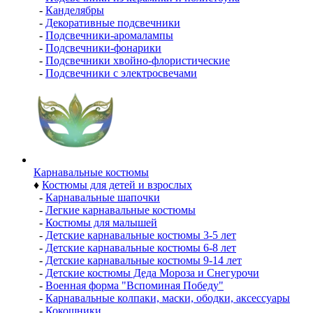
-
Канделябры
-
Декоративные подсвечники
-
Подсвечники-аромалампы
-
Подсвечники-фонарики
-
Подсвечники хвойно-флористические
-
Подсвечники с электросвечами
Карнавальные костюмы
♦
Костюмы для детей и взрослых
-
Карнавальные шапочки
-
Легкие карнавальные костюмы
-
Костюмы для малышей
-
Детские карнавальные костюмы 3-5 лет
-
Детские карнавальные костюмы 6-8 лет
-
Детские карнавальные костюмы 9-14 лет
-
Детские костюмы Деда Мороза и Снегурочи
-
Военная форма "Вспоминая Победу"
-
Карнавальные колпаки, маски, ободки, аксессуары
-
Кокошники