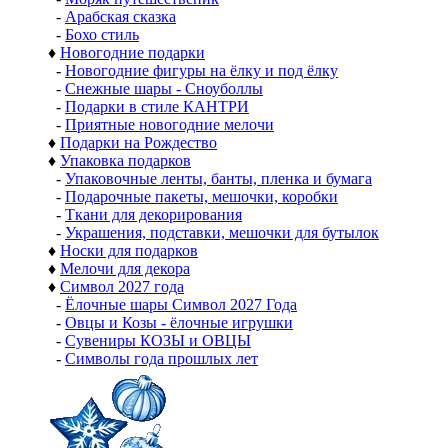
-
Арабская сказка
-
Бохо стиль
♦
Новогодние подарки
-
Новогодние фигуры на ёлку и под ёлку
-
Снежные шары - Сноуболлы
-
Подарки в стиле КАНТРИ
-
Приятные новогодние мелочи
♦
Подарки на Рождество
♦
Упаковка подарков
-
Упаковочные ленты, банты, пленка и бумага
-
Подарочные пакеты, мешочки, коробки
-
Ткани для декорирования
-
Украшения, подставки, мешочки для бутылок
♦
Носки для подарков
♦
Мелочи для декора
♦
Символ 2027 года
-
Ёлочные шары Символ 2027 Года
-
Овцы и Козы - ёлочные игрушки
-
Сувениры КОЗЫ и ОВЦЫ
-
Символы года прошлых лет