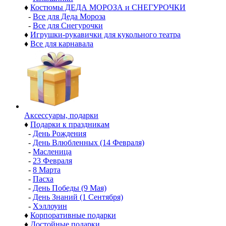
♦
Костюмы ДЕДА МОРОЗА и СНЕГУРОЧКИ
-
Все для Деда Мороза
-
Все для Снегурочки
♦
Игрушки-рукавички для кукольного театра
♦
Все для карнавала
Аксессуары, подарки
♦
Подарки к праздникам
-
День Рождения
-
День Влюбленных (14 Февраля)
-
Масленица
-
23 Февраля
-
8 Марта
-
Пасха
-
День Победы (9 Мая)
-
День Знаний (1 Сентября)
-
Хэллоуин
♦
Корпоративные подарки
♦
Достойные подарки