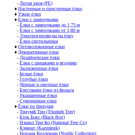
-
Литая хвоя (РЕ)
♦
Настенные и пристенные ёлки
♦
Узкие ёлки
♦
Елки с лампочками
-
Ёлки с лампочками до 1,75 м
-
Ёлки с лампочками от 1,80 м
-
Электрогирлянды на ёлку
-
Ёлки-светильники
♦
Оптоволоконные елки
♦
Декоративные елки
-
Дизайнерские ёлки
-
Ёлки с шишками и ягодами
-
Заснеженные ёлки
-
Белые ёлки
-
Голубые ёлки
-
Чёрные и цветные ёлки
-
Блестящие ёлки из фольги
-
Украшенные ёлки
-
Сувенирные елки
♦
Ёлки по брендам
-
Триумф Три (Triumph Tree)
-
Блэк Бокс (Black Box)
-
Нэшнл Три Ко (National Tree Co)
-
Кэминг (Kaemingk)
-
Нордик Коллекшн (Nordic Collection)