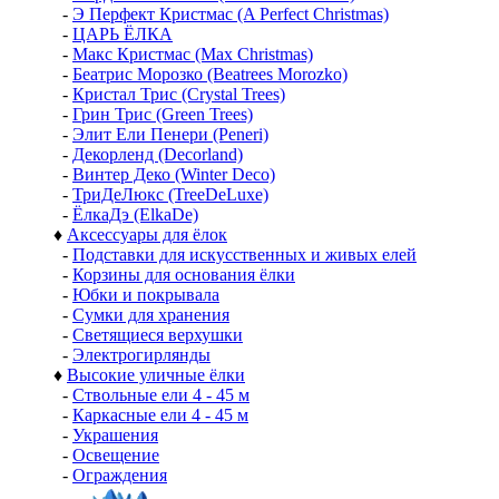
-
Э Перфект Кристмас (A Perfect Christmas)
-
ЦАРЬ ЁЛКА
-
Макс Кристмас (Max Christmas)
-
Беатрис Морозко (Beatrees Morozko)
-
Кристал Трис (Crystal Trees)
-
Грин Трис (Green Trees)
-
Элит Ели Пенери (Peneri)
-
Декорленд (Decorland)
-
Винтер Деко (Winter Deco)
-
ТриДеЛюкс (TreeDeLuxe)
-
ЁлкаДэ (ElkaDe)
♦
Аксессуары для ёлок
-
Подставки для искусственных и живых елей
-
Корзины для основания ёлки
-
Юбки и покрывала
-
Сумки для хранения
-
Светящиеся верхушки
-
Электрогирлянды
♦
Высокие уличные ёлки
-
Ствольные ели 4 - 45 м
-
Каркасные ели 4 - 45 м
-
Украшения
-
Освещение
-
Ограждения