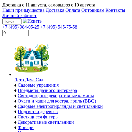
Доставка с
11 августа
, самовывоз с
10 августа
Наши преимущества
Доставка
Оплата
Оптовикам
Контакты
Личный кабинет
+7 (495) 984-05-25
+7 (495) 545-75-58
Лето Дача Сад
♦
Садовые украшения
♦
Предметы дачного интерьера
♦
Светодиодные декоративные камины
♦
Очаги и чаши для костра, гриль (BBQ)
♦
Садовые электрогирлянды и светильники
♦
Подсветка деревьев
♦
Светящиеся фигуры
♦
Декоративные светильники
♦
Фонари