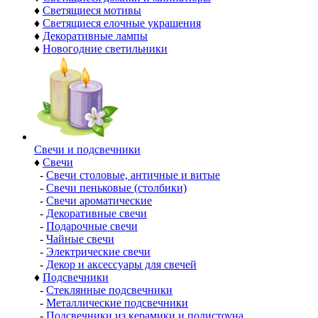
♦
Светящиеся мотивы
♦
Светящиеся елочные украшения
♦
Декоративные лампы
♦
Новогодние светильники
Свечи и подсвечники
♦
Свечи
-
Свечи столовые, античные и витые
-
Свечи пеньковые (столбики)
-
Свечи ароматические
-
Декоративные свечи
-
Подарочные свечи
-
Чайные свечи
-
Электрические свечи
-
Декор и аксессуары для свечей
♦
Подсвечники
-
Стеклянные подсвечники
-
Металлические подсвечники
-
Подсвечники из керамики и полистоуна