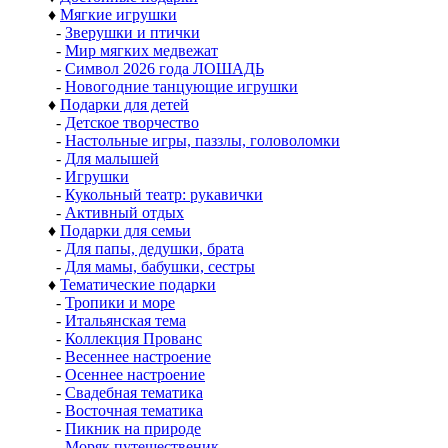
♦
Мягкие игрушки
-
Зверушки и птички
-
Мир мягких медвежат
-
Символ 2026 года ЛОШАДЬ
-
Новогодние танцующие игрушки
♦
Подарки для детей
-
Детское творчество
-
Настольные игры, паззлы, головоломки
-
Для малышей
-
Игрушки
-
Кукольный театр: рукавички
-
Активный отдых
♦
Подарки для семьи
-
Для папы, дедушки, брата
-
Для мамы, бабушки, сестры
♦
Тематические подарки
-
Тропики и море
-
Итальянская тема
-
Коллекция Прованс
-
Весеннее настроение
-
Осеннее настроение
-
Свадебная тематика
-
Восточная тематика
-
Пикник на природе
-
Моряк путешественик