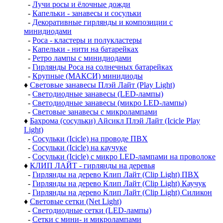
-
Лучи росы и ёлочные дожди
-
Капельки - занавесы и сосульки
-
Декоративные гирлянды и композиции с
минидиодами
-
Роса - кластеры и полукластеры
-
Капельки - нити на батарейках
-
Ретро лампы с минидиодами
-
Гирлянды Роса на солнечных батарейках
-
Крупные (МАКСИ) минидиоды
♦
Световые занавесы Плэй Лайт (Play Light)
-
Светодиодные занавесы (LED-лампы)
-
Светодиодные занавесы (микро LED-лампы)
-
Световые занавесы с микролампами
♦
Бахрома (сосульки) Айсикл Плэй Лайт (Icicle Play
Light)
-
Сосульки (Icicle) на проводе ПВХ
-
Сосульки (Icicle) на каучуке
-
Сосульки (Icicle) с микро LED-лампами на проволоке
♦
КЛИП ЛАЙТ - гирлянды на деревья
-
Гирлянды на дерево Клип Лайт (Clip Light) ПВХ
-
Гирлянды на дерево Клип Лайт (Clip Light) Каучук
-
Гирлянды на дерево Клип Лайт (Clip Light) Силикон
♦
Световые сетки (Net Light)
-
Светодиодные сетки (LED-лампы)
-
Сетки с мини- и микролампами