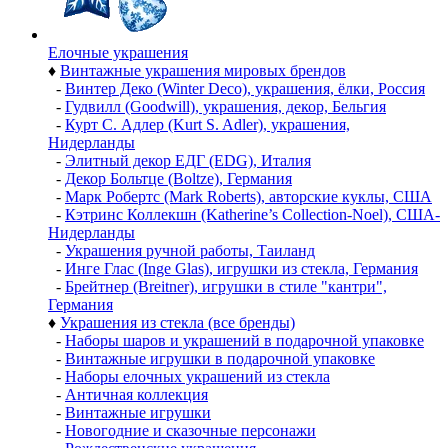
Елочные украшения
♦
Винтажные украшения мировых брендов
-
Винтер Деко (Winter Deco), украшения, ёлки, Россия
-
Гудвилл (Goodwill), украшения, декор, Бельгия
-
Курт С. Адлер (Kurt S. Adler), украшения,
Нидерланды
-
Элитный декор ЕДГ (EDG), Италия
-
Декор Больтце (Boltze), Германия
-
Марк Робертс (Mark Roberts), авторские куклы, США
-
Кэтринс Коллекшн (Katherine’s Collection-Noel), США-
Нидерланды
-
Украшения ручной работы, Таиланд
-
Инге Глас (Inge Glas), игрушки из стекла, Германия
-
Брейтнер (Breitner), игрушки в стиле "кантри",
Германия
♦
Украшения из стекла (все бренды)
-
Наборы шаров и украшений в подарочной упаковке
-
Винтажные игрушки в подарочной упаковке
-
Наборы елочных украшений из стекла
-
Античная коллекция
-
Винтажные игрушки
-
Новогодние и сказочные персонажи