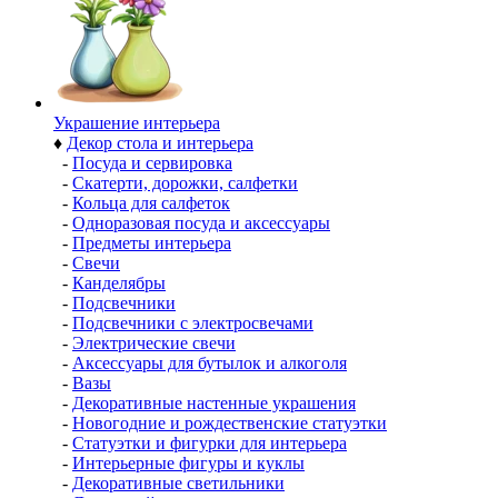
Украшение интерьера
♦
Декор стола и интерьера
-
Посуда и сервировка
-
Скатерти, дорожки, салфетки
-
Кольца для салфеток
-
Одноразовая посуда и аксессуары
-
Предметы интерьера
-
Свечи
-
Канделябры
-
Подсвечники
-
Подсвечники с электросвечами
-
Электрические свечи
-
Аксессуары для бутылок и алкоголя
-
Вазы
-
Декоративные настенные украшения
-
Новогодние и рождественские статуэтки
-
Статуэтки и фигурки для интерьера
-
Интерьерные фигуры и куклы
-
Декоративные светильники