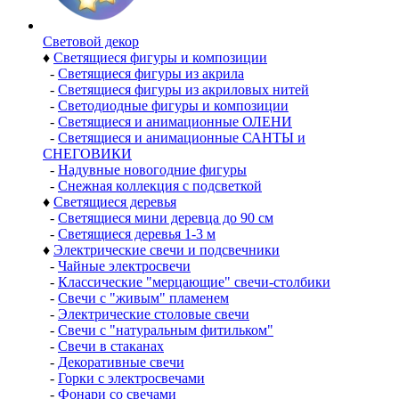
Световой декор
♦
Светящиеся фигуры и композиции
-
Светящиеся фигуры из акрила
-
Светящиеся фигуры из акриловых нитей
-
Светодиодные фигуры и композиции
-
Светящиеся и анимационные ОЛЕНИ
-
Светящиеся и анимационные САНТЫ и
СНЕГОВИКИ
-
Надувные новогодние фигуры
-
Снежная коллекция с подсветкой
♦
Светящиеся деревья
-
Светящиеся мини деревца до 90 см
-
Светящиеся деревья 1-3 м
♦
Электрические свечи и подсвечники
-
Чайные электросвечи
-
Классические "мерцающие" свечи-столбики
-
Свечи с "живым" пламенем
-
Электрические столовые свечи
-
Свечи с "натуральным фитильком"
-
Свечи в стаканах
-
Декоративные свечи
-
Горки с электросвечами
-
Фонари со свечами