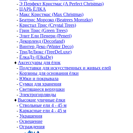
-
Э Перфект Кристмас (A Perfect Christmas)
-
ЦАРЬ ЁЛКА
-
Макс Кристмас (Max Christmas)
-
Беатрис Морозко (Beatrees Morozko)
-
Кристал Трис (Crystal Trees)
-
Грин Трис (Green Trees)
-
Элит Ели Пенери (Peneri)
-
Декорленд (Decorland)
-
Винтер Деко (Winter Deco)
-
ТриДеЛюкс (TreeDeLuxe)
-
ЁлкаДэ (ElkaDe)
♦
Аксессуары для ёлок
-
Подставки для искусственных и живых елей
-
Корзины для основания ёлки
-
Юбки и покрывала
-
Сумки для хранения
-
Светящиеся верхушки
-
Электрогирлянды
♦
Высокие уличные ёлки
-
Ствольные ели 4 - 45 м
-
Каркасные ели 4 - 45 м
-
Украшения
-
Освещение
-
Ограждения