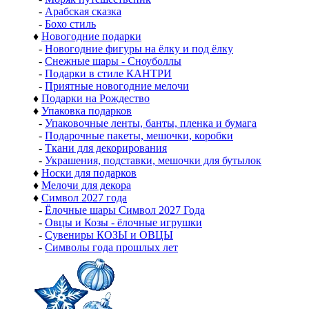
-
Арабская сказка
-
Бохо стиль
♦
Новогодние подарки
-
Новогодние фигуры на ёлку и под ёлку
-
Снежные шары - Сноуболлы
-
Подарки в стиле КАНТРИ
-
Приятные новогодние мелочи
♦
Подарки на Рождество
♦
Упаковка подарков
-
Упаковочные ленты, банты, пленка и бумага
-
Подарочные пакеты, мешочки, коробки
-
Ткани для декорирования
-
Украшения, подставки, мешочки для бутылок
♦
Носки для подарков
♦
Мелочи для декора
♦
Символ 2027 года
-
Ёлочные шары Символ 2027 Года
-
Овцы и Козы - ёлочные игрушки
-
Сувениры КОЗЫ и ОВЦЫ
-
Символы года прошлых лет