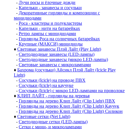
-
Лучи росы и ёлочные дожди
-
Капельки - занавесы и сосульки
-
Декоративные гирлянды и композиции с
минидиодами
-
Роса - кластеры и полукластеры
-
Капельки - нити на батарейках
-
Ретро лампы с минидиодами
-
Гирлянды Роса на солнечных батарейках
-
Крупные (МАКСИ) минидиоды
♦
Световые занавесы Плэй Лайт (Play Light)
-
Светодиодные занавесы (LED-лампы)
-
Светодиодные занавесы (микро LED-лампы)
-
Световые занавесы с микролампами
♦
Бахрома (сосульки) Айсикл Плэй Лайт (Icicle Play
Light)
-
Сосульки (Icicle) на проводе ПВХ
-
Сосульки (Icicle) на каучуке
-
Сосульки (Icicle) с микро LED-лампами на проволоке
♦
КЛИП ЛАЙТ - гирлянды на деревья
-
Гирлянды на дерево Клип Лайт (Clip Light) ПВХ
-
Гирлянды на дерево Клип Лайт (Clip Light) Каучук
-
Гирлянды на дерево Клип Лайт (Clip Light) Силикон
♦
Световые сетки (Net Light)
-
Светодиодные сетки (LED-лампы)
-
Сетки с мини- и микролампами