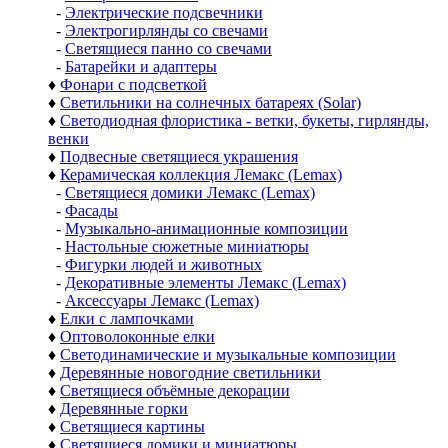
-
Электрические подсвечники
-
Электрогирлянды со свечами
-
Светящиеся панно со свечами
-
Батарейки и адаптеры
♦
Фонари с подсветкой
♦
Светильники на солнечных батареях (Solar)
♦
Светодиодная флористика - ветки, букеты, гирлянды,
венки
♦
Подвесные светящиеся украшения
♦
Керамическая коллекция Лемакс (Lemax)
-
Светящиеся домики Лемакс (Lemax)
-
Фасады
-
Музыкально-анимационные композиции
-
Настольные сюжетные миниатюры
-
Фигурки людей и животных
-
Декоративные элементы Лемакс (Lemax)
-
Аксессуары Лемакс (Lemax)
♦
Елки с лампочками
♦
Оптоволоконные елки
♦
Светодинамические и музыкальные композиции
♦
Деревянные новогодние светильники
♦
Светящиеся объёмные декорации
♦
Деревянные горки
♦
Светящиеся картины
♦
Светящиеся домики и миниатюры