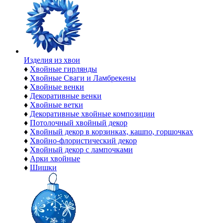
Изделия из хвои
♦
Хвойные гирлянды
♦
Хвойные Сваги и Ламбрекены
♦
Хвойные венки
♦
Декоративные венки
♦
Хвойные ветки
♦
Декоративные хвойные композиции
♦
Потолочный хвойный декор
♦
Хвойный декор в корзинках, кашпо, горшочках
♦
Хвойно-флористический декор
♦
Хвойный декор с лампочками
♦
Арки хвойные
♦
Шишки