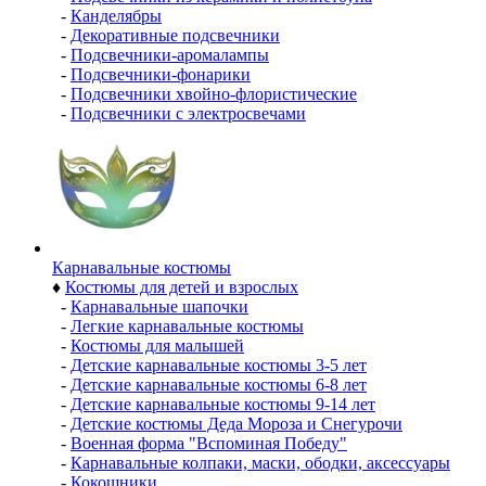
-
Канделябры
-
Декоративные подсвечники
-
Подсвечники-аромалампы
-
Подсвечники-фонарики
-
Подсвечники хвойно-флористические
-
Подсвечники с электросвечами
Карнавальные костюмы
♦
Костюмы для детей и взрослых
-
Карнавальные шапочки
-
Легкие карнавальные костюмы
-
Костюмы для малышей
-
Детские карнавальные костюмы 3-5 лет
-
Детские карнавальные костюмы 6-8 лет
-
Детские карнавальные костюмы 9-14 лет
-
Детские костюмы Деда Мороза и Снегурочи
-
Военная форма "Вспоминая Победу"
-
Карнавальные колпаки, маски, ободки, аксессуары
-
Кокошники