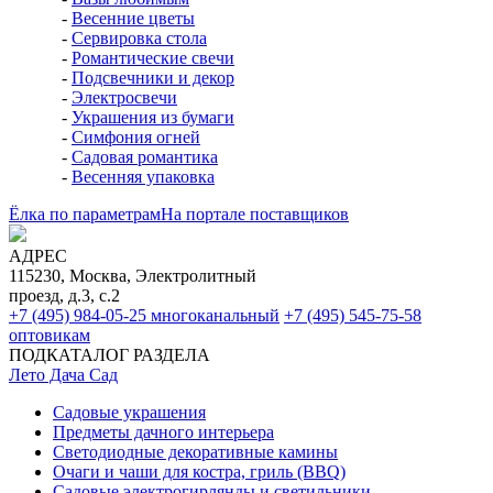
-
Весенние цветы
-
Сервировка стола
-
Романтические свечи
-
Подсвечники и декор
-
Электросвечи
-
Украшения из бумаги
-
Симфония огней
-
Садовая романтика
-
Весенняя упаковка
Ёлка по параметрам
На портале поставщиков
АДРЕС
115230, Москва, Электролитный
проезд, д.3, с.2
+7 (495) 984-05-25
многоканальный
+7 (495) 545-75-58
оптовикам
ПОДКАТАЛОГ РАЗДЕЛА
Лето Дача Сад
Садовые украшения
Предметы дачного интерьера
Светодиодные декоративные камины
Очаги и чаши для костра, гриль (BBQ)
Садовые электрогирлянды и светильники