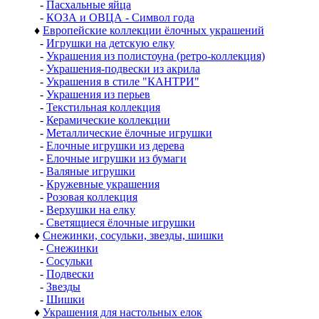
-
Пасхальные яйца
-
КОЗА и ОВЦА - Символ года
♦
Европейские коллекции ёлочных украшений
-
Игрушки на детскую елку
-
Украшения из полистоуна (ретро-коллекция)
-
Украшения-подвески из акрила
-
Украшения в стиле "КАНТРИ"
-
Украшения из перьев
-
Текстильная коллекция
-
Керамические коллекции
-
Металлические ёлочные игрушки
-
Елочные игрушки из дерева
-
Елочные игрушки из бумаги
-
Валяные игрушки
-
Кружевные украшения
-
Розовая коллекция
-
Верхушки на елку
-
Светящиеся ёлочные игрушки
♦
Снежинки, сосульки, звезды, шишки
-
Снежинки
-
Сосульки
-
Подвески
-
Звезды
-
Шишки
♦
Украшения для настольных елок