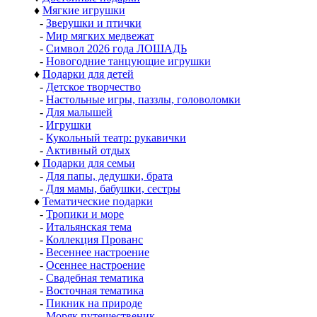
♦
Мягкие игрушки
-
Зверушки и птички
-
Мир мягких медвежат
-
Символ 2026 года ЛОШАДЬ
-
Новогодние танцующие игрушки
♦
Подарки для детей
-
Детское творчество
-
Настольные игры, паззлы, головоломки
-
Для малышей
-
Игрушки
-
Кукольный театр: рукавички
-
Активный отдых
♦
Подарки для семьи
-
Для папы, дедушки, брата
-
Для мамы, бабушки, сестры
♦
Тематические подарки
-
Тропики и море
-
Итальянская тема
-
Коллекция Прованс
-
Весеннее настроение
-
Осеннее настроение
-
Свадебная тематика
-
Восточная тематика
-
Пикник на природе
-
Моряк путешественик