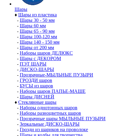
Шары
♦
Шары из пластика
-
Шары 30 - 50 мм
-
Шары 60 мм
-
Шары 65 - 90 мм
-
Шары 100-120 мм
-
Шары 140 - 150 мм
-
Шары от 200 мм
-
Наборы шаров ДЕЛЮКС
-
Шары с ДЕКОРОМ
-
ПЭТ ШАРЫ
-
ДИСКО-ШАРЫ
-
Прозрачные-МЫЛЬНЫЕ ПУЗЫРИ
-
ГРОЗДИ шаров
-
БУСЫ из шаров
-
Наборы шаров ПАПЬЕ-МАШЕ
-
Шары ДИСНЕЙ
♦
Стеклянные шары
-
Наборы однотонных шаров
-
Наборы разноцветных шаров
-
Прозрачные шары МЫЛЬНЫЕ ПУЗЫРИ
-
Зеркальные ДИСКО-ШАРЫ
-
Грозди из шариков на проволоке
-
Шары и колбы для творчества