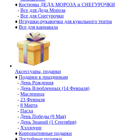
♦
Костюмы ДЕДА МОРОЗА и СНЕГУРОЧКИ
-
Все для Деда Мороза
-
Все для Снегурочки
♦
Игрушки-рукавички для кукольного театра
♦
Все для карнавала
Аксессуары, подарки
♦
Подарки к праздникам
-
День Рождения
-
День Влюбленных (14 Февраля)
-
Масленица
-
23 Февраля
-
8 Марта
-
Пасха
-
День Победы (9 Мая)
-
День Знаний (1 Сентября)
-
Хэллоуин
♦
Корпоративные подарки
♦
Достойные подарки