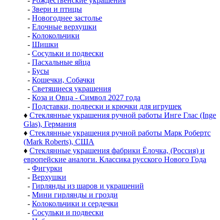
-
Рождественские украшения
-
Звери и птицы
-
Новогоднее застолье
-
Елочные верхушки
-
Колокольчики
-
Шишки
-
Сосульки и подвески
-
Пасхальные яйца
-
Бусы
-
Кошечки, Собачки
-
Светящиеся украшения
-
Коза и Овца - Символ 2027 года
-
Подставки, подвески и крючки для игрушек
♦
Стеклянные украшения ручной работы Инге Глас (Inge
Glas), Германия
♦
Стеклянные украшения ручной работы Марк Робертс
(Mark Roberts), США
♦
Стеклянные украшения фабрики Ёлочка, (Россия) и
европейские аналоги. Классика русского Нового Года
-
Фигурки
-
Верхушки
-
Гирлянды из шаров и украшений
-
Мини гирлянды и грозди
-
Колокольчики и сердечки
-
Сосульки и подвески