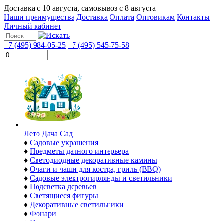
Доставка с
10 августа
, самовывоз с
8 августа
Наши преимущества
Доставка
Оплата
Оптовикам
Контакты
Личный кабинет
+7 (495) 984-05-25
+7 (495) 545-75-58
Лето Дача Сад
♦
Садовые украшения
♦
Предметы дачного интерьера
♦
Светодиодные декоративные камины
♦
Очаги и чаши для костра, гриль (BBQ)
♦
Садовые электрогирлянды и светильники
♦
Подсветка деревьев
♦
Светящиеся фигуры
♦
Декоративные светильники
♦
Фонари