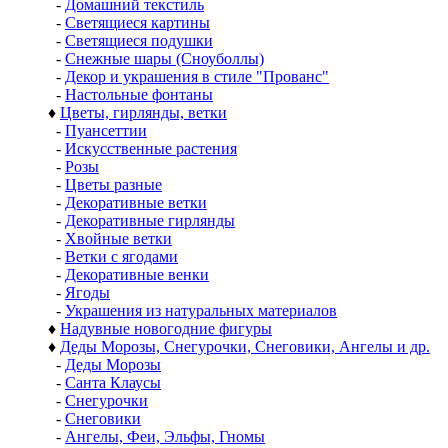
-
Домашний текстиль
-
Светящиеся картины
-
Светящиеся подушки
-
Снежные шары (Сноуболлы)
-
Декор и украшения в стиле "Прованс"
-
Настольные фонтаны
♦
Цветы, гирлянды, ветки
-
Пуансеттии
-
Искусственные растения
-
Розы
-
Цветы разные
-
Декоративные ветки
-
Декоративные гирлянды
-
Хвойные ветки
-
Ветки с ягодами
-
Декоративные венки
-
Ягоды
-
Украшения из натуральных материалов
♦
Надувные новогодние фигуры
♦
Деды Морозы, Снегурочки, Снеговики, Ангелы и др.
-
Деды Морозы
-
Санта Клаусы
-
Снегурочки
-
Снеговики
-
Ангелы, Феи, Эльфы, Гномы