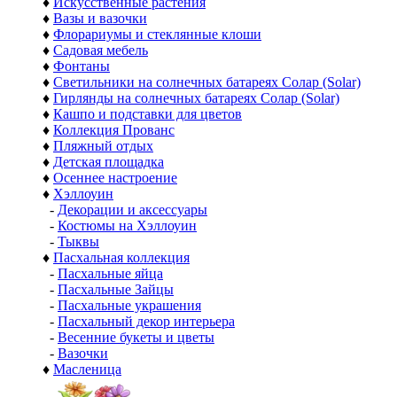
♦
Искусственные растения
♦
Вазы и вазочки
♦
Флорариумы и стеклянные клоши
♦
Садовая мебель
♦
Фонтаны
♦
Светильники на солнечных батареях Солар (Solar)
♦
Гирлянды на солнечных батареях Солар (Solar)
♦
Кашпо и подставки для цветов
♦
Коллекция Прованс
♦
Пляжный отдых
♦
Детская площадка
♦
Осеннее настроение
♦
Хэллоуин
-
Декорации и аксессуары
-
Костюмы на Хэллоуин
-
Тыквы
♦
Пасхальная коллекция
-
Пасхальные яйца
-
Пасхальные Зайцы
-
Пасхальные украшения
-
Пасхальный декор интерьера
-
Весенние букеты и цветы
-
Вазочки
♦
Масленица