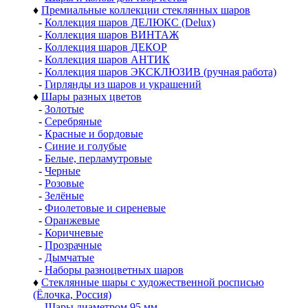
♦
Премиальные коллекции стеклянных шаров
-
Коллекция шаров ДЕЛЮКС (Delux)
-
Коллекция шаров ВИНТАЖ
-
Коллекция шаров ДЕКОР
-
Коллекция шаров АНТИК
-
Коллекция шаров ЭКСКЛЮЗИВ (ручная работа)
-
Гирлянды из шаров и украшений
♦
Шары разных цветов
-
Золотые
-
Серебряные
-
Красные и бордовые
-
Синие и голубые
-
Белые, перламутровые
-
Черные
-
Розовые
-
Зелёные
-
Фиолетовые и сиреневые
-
Оранжевые
-
Коричневые
-
Прозрачные
-
Дымчатые
-
Наборы разноцветных шаров
♦
Стеклянные шары с художественной росписью
(Ёлочка, Россия)
-
Шары диаметром 95 мм