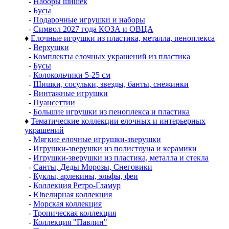
-
Наборы шишек
-
Бусы
-
Подарочные игрушки и наборы
-
Символ 2027 года КОЗА и ОВЦА
♦
Елочные игрушки из пластика, металла, пеноплекса
-
Верхушки
-
Комплекты елочных украшений из пластика
-
Бусы
-
Колокольчики 5-25 см
-
Шишки, сосульки, звезды, банты, снежинки
-
Винтажные игрушки
-
Пуансеттии
-
Большие игрушки из пеноплекса и пластика
♦
Тематические коллекции елочных и интерьерных
украшений
-
Мягкие елочные игрушки-зверушки
-
Игрушки-зверушки из полистоуна и керамики
-
Игрушки-зверушки из пластика, металла и стекла
-
Санты, Деды Морозы, Снеговики
-
Куклы, арлекины, эльфы, феи
-
Коллекция Ретро-Гламур
-
Ювелирная коллекция
-
Морская коллекция
-
Тропическая коллекция
-
Коллекция "Павлин"