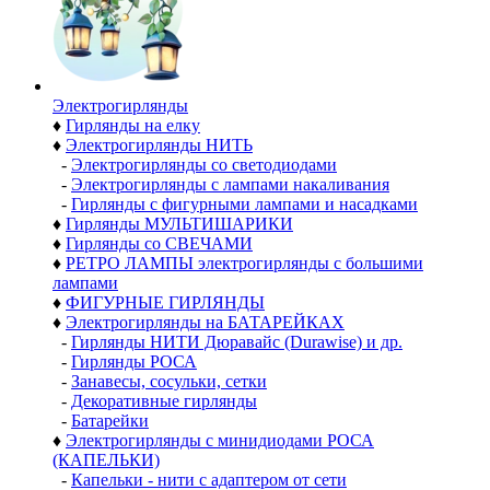
Электро­гирлянды
♦
Гирлянды на елку
♦
Электрогирлянды НИТЬ
-
Электрогирлянды со светодиодами
-
Электрогирлянды с лампами накаливания
-
Гирлянды с фигурными лампами и насадками
♦
Гирлянды МУЛЬТИШАРИКИ
♦
Гирлянды со СВЕЧАМИ
♦
РЕТРО ЛАМПЫ электрогирлянды с большими
лампами
♦
ФИГУРНЫЕ ГИРЛЯНДЫ
♦
Электрогирлянды на БАТАРЕЙКАХ
-
Гирлянды НИТИ Дюравайс (Durawise) и др.
-
Гирлянды РОСА
-
Занавесы, сосульки, сетки
-
Декоративные гирлянды
-
Батарейки
♦
Электрогирлянды с минидиодами РОСА
(КАПЕЛЬКИ)
-
Капельки - нити с адаптером от сети