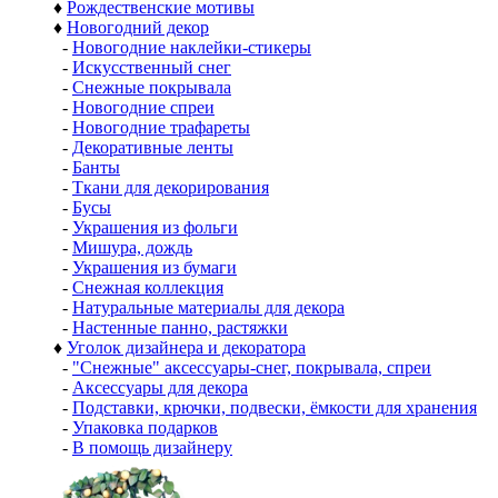
♦
Рождественские мотивы
♦
Новогодний декор
-
Новогодние наклейки-стикеры
-
Искусственный снег
-
Снежные покрывала
-
Новогодние спреи
-
Новогодние трафареты
-
Декоративные ленты
-
Банты
-
Ткани для декорирования
-
Бусы
-
Украшения из фольги
-
Мишура, дождь
-
Украшения из бумаги
-
Снежная коллекция
-
Натуральные материалы для декора
-
Настенные панно, растяжки
♦
Уголок дизайнера и декоратора
-
"Снежные" аксессуары-снег, покрывала, спреи
-
Аксессуары для декора
-
Подставки, крючки, подвески, ёмкости для хранения
-
Упаковка подарков
-
В помощь дизайнеру