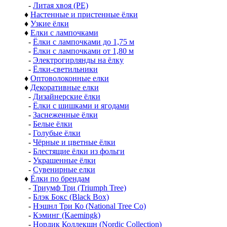
-
Литая хвоя (РЕ)
♦
Настенные и пристенные ёлки
♦
Узкие ёлки
♦
Елки с лампочками
-
Ёлки с лампочками до 1,75 м
-
Ёлки с лампочками от 1,80 м
-
Электрогирлянды на ёлку
-
Ёлки-светильники
♦
Оптоволоконные елки
♦
Декоративные елки
-
Дизайнерские ёлки
-
Ёлки с шишками и ягодами
-
Заснеженные ёлки
-
Белые ёлки
-
Голубые ёлки
-
Чёрные и цветные ёлки
-
Блестящие ёлки из фольги
-
Украшенные ёлки
-
Сувенирные елки
♦
Ёлки по брендам
-
Триумф Три (Triumph Tree)
-
Блэк Бокс (Black Box)
-
Нэшнл Три Ко (National Tree Co)
-
Кэминг (Kaemingk)
-
Нордик Коллекшн (Nordic Collection)