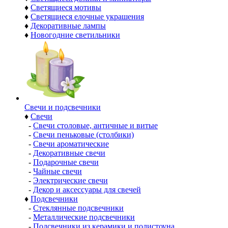
♦
Светящиеся мотивы
♦
Светящиеся елочные украшения
♦
Декоративные лампы
♦
Новогодние светильники
Свечи и подсвечники
♦
Свечи
-
Свечи столовые, античные и витые
-
Свечи пеньковые (столбики)
-
Свечи ароматические
-
Декоративные свечи
-
Подарочные свечи
-
Чайные свечи
-
Электрические свечи
-
Декор и аксессуары для свечей
♦
Подсвечники
-
Стеклянные подсвечники
-
Металлические подсвечники
-
Подсвечники из керамики и полистоуна