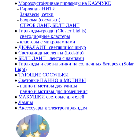
♦
Морозоустойчивые гирлянды на КАУЧУКЕ
-
Гирлянды НИТИ
-
Занавесы, сетки
-
Бахрома (сосульки)
-
СТРОБ ЛАЙТ, БЕЛТ ЛАЙТ
♦
Гирлянды-грозди (Cluster Lights)
-
светодиодные кластеры
-
кластеры с микролампами
♦
ДЮРАЛАЙТ- светящийся шнур
♦
Светодиодные ленты (Ledstrip)
♦
БЕЛТ ЛАЙТ - лента с лампами
♦
Гирлянды и светильники на солнечных батареях (Solar
Light)
♦
ТАЮЩИЕ СОСУЛЬКИ
♦
Световые ПАННО и МОТИВЫ
-
панно и мотивы для улицы
-
панно и мотивы для помещения
♦
МАКУШКИ световые для елей
♦
Лампы
♦
Аксессуары к электрогирляндам