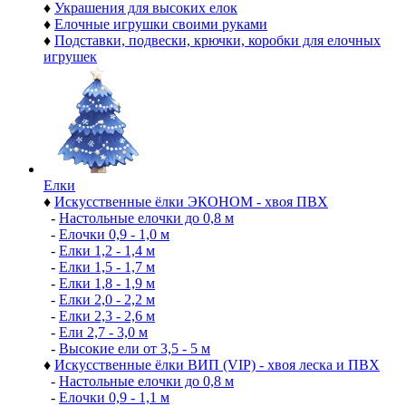
♦
Украшения для высоких елок
♦
Елочные игрушки своими руками
♦
Подставки, подвески, крючки, коробки для елочных
игрушек
Елки
♦
Искусственные ёлки ЭКОНОМ - хвоя ПВХ
-
Настольные елочки до 0,8 м
-
Елочки 0,9 - 1,0 м
-
Елки 1,2 - 1,4 м
-
Елки 1,5 - 1,7 м
-
Елки 1,8 - 1,9 м
-
Елки 2,0 - 2,2 м
-
Елки 2,3 - 2,6 м
-
Ели 2,7 - 3,0 м
-
Высокие ели от 3,5 - 5 м
♦
Искусственные ёлки ВИП (VIP) - хвоя леска и ПВХ
-
Настольные елочки до 0,8 м
-
Елочки 0,9 - 1,1 м