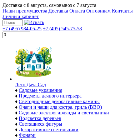
Доставка с
8 августа
, самовывоз с
7 августа
Наши преимущества
Доставка
Оплата
Оптовикам
Контакты
Личный кабинет
+7 (495) 984-05-25
+7 (495) 545-75-58
Лето Дача Сад
♦
Садовые украшения
♦
Предметы дачного интерьера
♦
Светодиодные декоративные камины
♦
Очаги и чаши для костра, гриль (BBQ)
♦
Садовые электрогирлянды и светильники
♦
Подсветка деревьев
♦
Светящиеся фигуры
♦
Декоративные светильники
♦
Фонари