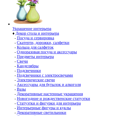
Украшение интерьера
♦
Декор стола и интерьера
-
Посуда и сервировка
-
Скатерти, дорожки, салфетки
-
Кольца для салфеток
-
Одноразовая посуда и аксессуары
-
Предметы интерьера
-
Свечи
-
Канделябры
-
Подсвечники
-
Подсвечники с электросвечами
-
Электрические свечи
-
Аксессуары для бутылок и алкоголя
-
Вазы
-
Декоративные настенные украшения
-
Новогодние и рождественские статуэтки
-
Статуэтки и фигурки для интерьера
-
Интерьерные фигуры и куклы
-
Декоративные светильники