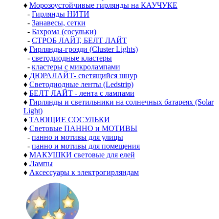
♦
Морозоустойчивые гирлянды на КАУЧУКЕ
-
Гирлянды НИТИ
-
Занавесы, сетки
-
Бахрома (сосульки)
-
СТРОБ ЛАЙТ, БЕЛТ ЛАЙТ
♦
Гирлянды-грозди (Cluster Lights)
-
светодиодные кластеры
-
кластеры с микролампами
♦
ДЮРАЛАЙТ- светящийся шнур
♦
Светодиодные ленты (Ledstrip)
♦
БЕЛТ ЛАЙТ - лента с лампами
♦
Гирлянды и светильники на солнечных батареях (Solar
Light)
♦
ТАЮЩИЕ СОСУЛЬКИ
♦
Световые ПАННО и МОТИВЫ
-
панно и мотивы для улицы
-
панно и мотивы для помещения
♦
МАКУШКИ световые для елей
♦
Лампы
♦
Аксессуары к электрогирляндам