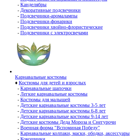
-
Канделябры
-
Декоративные подсвечники
-
Подсвечники-аромалампы
-
Подсвечники-фонарики
-
Подсвечники хвойно-флористические
-
Подсвечники с электросвечами
Карнавальные костюмы
♦
Костюмы для детей и взрослых
-
Карнавальные шапочки
-
Легкие карнавальные костюмы
-
Костюмы для малышей
-
Детские карнавальные костюмы 3-5 лет
-
Детские карнавальные костюмы 6-8 лет
-
Детские карнавальные костюмы 9-14 лет
-
Детские костюмы Деда Мороза и Снегурочи
-
Военная форма "Вспоминая Победу"
-
Карнавальные колпаки, маски, ободки, аксессуары
-
Кокошники