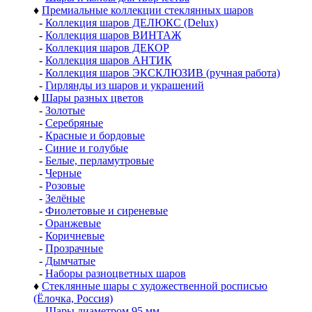
♦
Премиальные коллекции стеклянных шаров
-
Коллекция шаров ДЕЛЮКС (Delux)
-
Коллекция шаров ВИНТАЖ
-
Коллекция шаров ДЕКОР
-
Коллекция шаров АНТИК
-
Коллекция шаров ЭКСКЛЮЗИВ (ручная работа)
-
Гирлянды из шаров и украшений
♦
Шары разных цветов
-
Золотые
-
Серебряные
-
Красные и бордовые
-
Синие и голубые
-
Белые, перламутровые
-
Черные
-
Розовые
-
Зелёные
-
Фиолетовые и сиреневые
-
Оранжевые
-
Коричневые
-
Прозрачные
-
Дымчатые
-
Наборы разноцветных шаров
♦
Стеклянные шары с художественной росписью
(Ёлочка, Россия)
-
Шары диаметром 95 мм