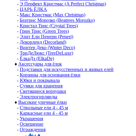
-
Э Перфект Кристмас (A Perfect Christmas)
-
ЦАРЬ ЁЛКА
-
Макс Кристмас (Max Christmas)
-
Беатрис Морозко (Beatrees Morozko)
-
Кристал Трис (Crystal Trees)
-
Грин Трис (Green Trees)
-
Элит Ели Пенери (Peneri)
-
Декорленд (Decorland)
-
Винтер Деко (Winter Deco)
-
ТриДеЛюкс (TreeDeLuxe)
-
ЁлкаДэ (ElkaDe)
♦
Аксессуары для ёлок
-
Подставки для искусственных и живых елей
-
Корзины для основания ёлки
-
Юбки и покрывала
-
Сумки для хранения
-
Светящиеся верхушки
-
Электрогирлянды
♦
Высокие уличные ёлки
-
Ствольные ели 4 - 45 м
-
Каркасные ели 4 - 45 м
-
Украшения
-
Освещение
-
Ограждения