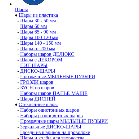
Шары
♦
Шары из пластика
-
Шары 30 - 50 мм
-
Шары 60 мм
-
Шары 65 - 90 мм
-
Шары 100-120 мм
-
Шары 140 - 150 мм
-
Шары от 200 мм
-
Наборы шаров ДЕЛЮКС
-
Шары с ДЕКОРОМ
-
ПЭТ ШАРЫ
-
ДИСКО-ШАРЫ
-
Прозрачные-МЫЛЬНЫЕ ПУЗЫРИ
-
ГРОЗДИ шаров
-
БУСЫ из шаров
-
Наборы шаров ПАПЬЕ-МАШЕ
-
Шары ДИСНЕЙ
♦
Стеклянные шары
-
Наборы однотонных шаров
-
Наборы разноцветных шаров
-
Прозрачные шары МЫЛЬНЫЕ ПУЗЫРИ
-
Зеркальные ДИСКО-ШАРЫ
-
Грозди из шариков на проволоке
-
Шары и колбы для творчества