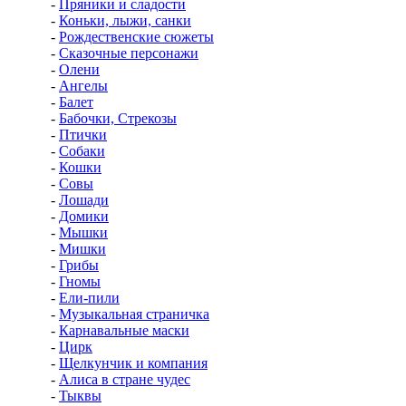
-
Пряники и сладости
-
Коньки, лыжи, санки
-
Рождественские сюжеты
-
Сказочные персонажи
-
Олени
-
Ангелы
-
Балет
-
Бабочки, Стрекозы
-
Птички
-
Собаки
-
Кошки
-
Совы
-
Лошади
-
Домики
-
Мышки
-
Мишки
-
Грибы
-
Гномы
-
Ели-пили
-
Музыкальная страничка
-
Карнавальные маски
-
Цирк
-
Щелкунчик и компания
-
Алиса в стране чудес
-
Тыквы