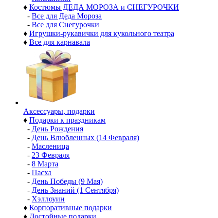
♦
Костюмы ДЕДА МОРОЗА и СНЕГУРОЧКИ
-
Все для Деда Мороза
-
Все для Снегурочки
♦
Игрушки-рукавички для кукольного театра
♦
Все для карнавала
Аксессуары, подарки
♦
Подарки к праздникам
-
День Рождения
-
День Влюбленных (14 Февраля)
-
Масленица
-
23 Февраля
-
8 Марта
-
Пасха
-
День Победы (9 Мая)
-
День Знаний (1 Сентября)
-
Хэллоуин
♦
Корпоративные подарки
♦
Достойные подарки