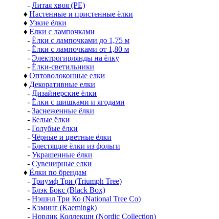
-
Литая хвоя (РЕ)
♦
Настенные и пристенные ёлки
♦
Узкие ёлки
♦
Елки с лампочками
-
Ёлки с лампочками до 1,75 м
-
Ёлки с лампочками от 1,80 м
-
Электрогирлянды на ёлку
-
Ёлки-светильники
♦
Оптоволоконные елки
♦
Декоративные елки
-
Дизайнерские ёлки
-
Ёлки с шишками и ягодами
-
Заснеженные ёлки
-
Белые ёлки
-
Голубые ёлки
-
Чёрные и цветные ёлки
-
Блестящие ёлки из фольги
-
Украшенные ёлки
-
Сувенирные елки
♦
Ёлки по брендам
-
Триумф Три (Triumph Tree)
-
Блэк Бокс (Black Box)
-
Нэшнл Три Ко (National Tree Co)
-
Кэминг (Kaemingk)
-
Нордик Коллекшн (Nordic Collection)