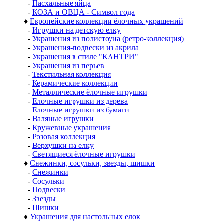
-
Пасхальные яйца
-
КОЗА и ОВЦА - Символ года
♦
Европейские коллекции ёлочных украшений
-
Игрушки на детскую елку
-
Украшения из полистоуна (ретро-коллекция)
-
Украшения-подвески из акрила
-
Украшения в стиле "КАНТРИ"
-
Украшения из перьев
-
Текстильная коллекция
-
Керамические коллекции
-
Металлические ёлочные игрушки
-
Елочные игрушки из дерева
-
Елочные игрушки из бумаги
-
Валяные игрушки
-
Кружевные украшения
-
Розовая коллекция
-
Верхушки на елку
-
Светящиеся ёлочные игрушки
♦
Снежинки, сосульки, звезды, шишки
-
Снежинки
-
Сосульки
-
Подвески
-
Звезды
-
Шишки
♦
Украшения для настольных елок