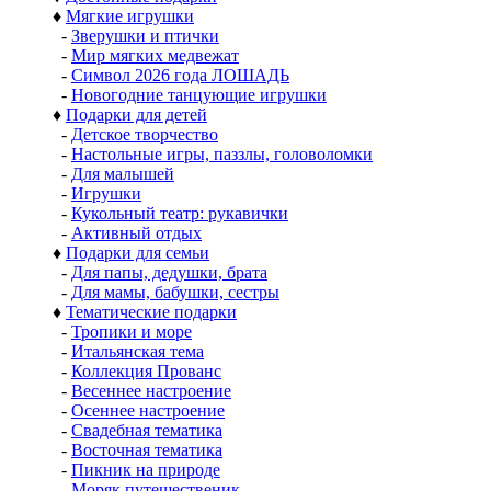
♦
Мягкие игрушки
-
Зверушки и птички
-
Мир мягких медвежат
-
Символ 2026 года ЛОШАДЬ
-
Новогодние танцующие игрушки
♦
Подарки для детей
-
Детское творчество
-
Настольные игры, паззлы, головоломки
-
Для малышей
-
Игрушки
-
Кукольный театр: рукавички
-
Активный отдых
♦
Подарки для семьи
-
Для папы, дедушки, брата
-
Для мамы, бабушки, сестры
♦
Тематические подарки
-
Тропики и море
-
Итальянская тема
-
Коллекция Прованс
-
Весеннее настроение
-
Осеннее настроение
-
Свадебная тематика
-
Восточная тематика
-
Пикник на природе
-
Моряк путешественик