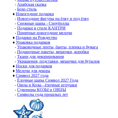
-
Арабская сказка
-
Бохо стиль
♦
Новогодние подарки
-
Новогодние фигуры на ёлку и под ёлку
-
Снежные шары - Сноуболлы
-
Подарки в стиле КАНТРИ
-
Приятные новогодние мелочи
♦
Подарки на Рождество
♦
Упаковка подарков
-
Упаковочные ленты, банты, пленка и бумага
-
Подарочные пакеты, мешочки, коробки
-
Ткани для декорирования
-
Украшения, подставки, мешочки для бутылок
♦
Носки для подарков
♦
Мелочи для декора
♦
Символ 2027 года
-
Ёлочные шары Символ 2027 Года
-
Овцы и Козы - ёлочные игрушки
-
Сувениры КОЗЫ и ОВЦЫ
-
Символы года прошлых лет