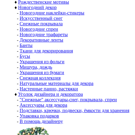
♦
Рождественские мотивы
♦
Новогодний декор
-
Новогодние наклейки-стикеры
-
Искусственный снег
-
Снежные покрывала
-
Новогодние спреи
-
Новогодние трафареты
-
Декоративные ленты
-
Банты
-
Ткани для декорирования
-
Бусы
-
Украшения из фольги
-
Мишура, дождь
-
Украшения из бумаги
-
Снежная коллекция
-
Натуральные материалы для декора
-
Настенные панно, растяжки
♦
Уголок дизайнера и декоратора
-
"Снежные" аксессуары-снег, покрывала, спреи
-
Аксессуары для декора
-
Подставки, крючки, подвески, ёмкости для хранения
-
Упаковка подарков
-
В помощь дизайнеру