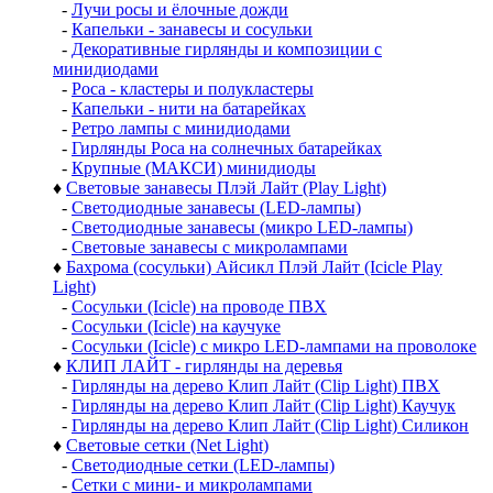
-
Лучи росы и ёлочные дожди
-
Капельки - занавесы и сосульки
-
Декоративные гирлянды и композиции с
минидиодами
-
Роса - кластеры и полукластеры
-
Капельки - нити на батарейках
-
Ретро лампы с минидиодами
-
Гирлянды Роса на солнечных батарейках
-
Крупные (МАКСИ) минидиоды
♦
Световые занавесы Плэй Лайт (Play Light)
-
Светодиодные занавесы (LED-лампы)
-
Светодиодные занавесы (микро LED-лампы)
-
Световые занавесы с микролампами
♦
Бахрома (сосульки) Айсикл Плэй Лайт (Icicle Play
Light)
-
Сосульки (Icicle) на проводе ПВХ
-
Сосульки (Icicle) на каучуке
-
Сосульки (Icicle) с микро LED-лампами на проволоке
♦
КЛИП ЛАЙТ - гирлянды на деревья
-
Гирлянды на дерево Клип Лайт (Clip Light) ПВХ
-
Гирлянды на дерево Клип Лайт (Clip Light) Каучук
-
Гирлянды на дерево Клип Лайт (Clip Light) Силикон
♦
Световые сетки (Net Light)
-
Светодиодные сетки (LED-лампы)
-
Сетки с мини- и микролампами