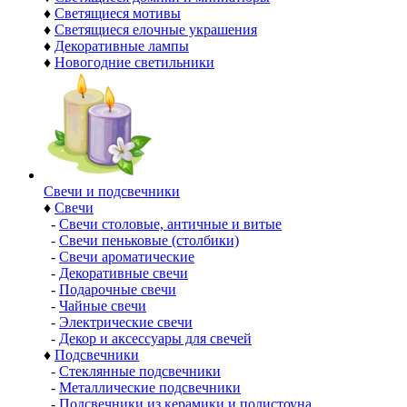
♦
Светящиеся мотивы
♦
Светящиеся елочные украшения
♦
Декоративные лампы
♦
Новогодние светильники
Свечи и подсвечники
♦
Свечи
-
Свечи столовые, античные и витые
-
Свечи пеньковые (столбики)
-
Свечи ароматические
-
Декоративные свечи
-
Подарочные свечи
-
Чайные свечи
-
Электрические свечи
-
Декор и аксессуары для свечей
♦
Подсвечники
-
Стеклянные подсвечники
-
Металлические подсвечники
-
Подсвечники из керамики и полистоуна