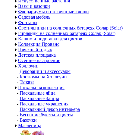
♦
Искусственные растения
♦
Вазы и вазочки
♦
Флорариумы и стеклянные клоши
♦
Садовая мебель
♦
Фонтаны
♦
Светильники на солнечных батареях Солар (Solar)
♦
Гирлянды на солнечных батареях Солар (Solar)
♦
Кашпо и подставки для цветов
♦
Коллекция Прованс
♦
Пляжный отдых
♦
Детская площадка
♦
Осеннее настроение
♦
Хэллоуин
-
Декорации и аксессуары
-
Костюмы на Хэллоуин
-
Тыквы
♦
Пасхальная коллекция
-
Пасхальные яйца
-
Пасхальные Зайцы
-
Пасхальные украшения
-
Пасхальный декор интерьера
-
Весенние букеты и цветы
-
Вазочки
♦
Масленица