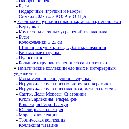
-
Наборы шишек
-
Бусы
-
Подарочные игрушки и наборы
-
Символ 2027 года КОЗА и ОВЦА
♦
Елочные игрушки из пластика, металла, пеноплекса
-
Верхушки
-
Комплекты елочных украшений из пластика
-
Бусы
-
Колокольчики 5-25 см
-
Шишки, сосульки, звезды, банты, снежинки
-
Винтажные игрушки
-
Пуансеттии
-
Большие игрушки из пеноплекса и пластика
♦
Тематические коллекции елочных и интерьерных
украшений
-
Мягкие елочные игрушки-зверушки
-
Игрушки-зверушки из полистоуна и керамики
-
Игрушки-зверушки из пластика, металла и стекла
-
Санты, Деды Морозы, Снеговики
-
Куклы, арлекины, эльфы, феи
-
Коллекция Ретро-Гламур
-
Ювелирная коллекция
-
Морская коллекция
-
Тропическая коллекция
-
Коллекция "Павлин"