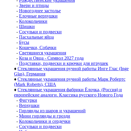
-
Рождественские украшения
-
Звери и птицы
-
Новогоднее застолье
-
Елочные верхушки
-
Колокольчики
-
Шишки
-
Сосульки и подвески
-
Пасхальные яйца
-
Бусы
-
Кошечки, Собачки
-
Светящиеся украшения
-
Коза и Овца - Символ 2027 года
-
Подставки, подвески и крючки для игрушек
♦
Стеклянные украшения ручной работы Инге Глас (Inge
Glas), Германия
♦
Стеклянные украшения ручной работы Марк Робертс
(Mark Roberts), США
♦
Стеклянные украшения фабрики Ёлочка, (Россия) и
европейские аналоги. Классика русского Нового Года
-
Фигурки
-
Верхушки
-
Гирлянды из шаров и украшений
-
Мини гирлянды и грозди
-
Колокольчики и сердечки
-
Сосульки и подвески