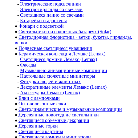
-
Электрические подсвечники
-
Электрогирлянды со свечами
-
Светящиеся панно со свечами
-
Батарейки и адаптеры
♦
Фонари с подсветкой
♦
Светильники на солнечных батареях (Solar)
♦
Светодиодная флористика - ветки, букеты, гирлянды,
венки
♦
Подвесные светящиеся украшения
♦
Керамическая коллекция Лемакс (Lemax)
-
Светящиеся домики Лемакс (Lemax)
-
Фасады
-
Музыкально-анимационные композиции
-
Настольные сюжетные миниатюры
-
Фигурки людей и животных
-
Декоративные элементы Лемакс (Lemax)
-
Аксессуары Лемакс (Lemax)
♦
Елки с лампочками
♦
Оптоволоконные елки
♦
Светодинамические и музыкальные композиции
♦
Деревянные новогодние светильники
♦
Светящиеся объёмные декорации
♦
Деревянные горки
♦
Светящиеся картины
♦
Светящиеся домики и миниатюры