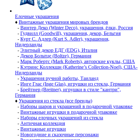
Елочные украшения
♦
Винтажные украшения мировых брендов
-
Винтер Деко (Winter Deco), украшения, ёлки, Россия
-
Гудвилл (Goodwill), украшения, декор, Бельгия
-
Курт С. Адлер (Kurt S. Adler), украшения,
Нидерланды
-
Элитный декор ЕДГ (EDG), Италия
-
Декор Больтце (Boltze), Германия
-
Марк Робертс (Mark Roberts), авторские куклы, США
-
Кэтринс Коллекшн (Katherine’s Collection-Noel), США-
Нидерланды
-
Украшения ручной работы, Таиланд
-
Инге Глас (Inge Glas), игрушки из стекла, Германия
-
Брейтнер (Breitner), игрушки в стиле "кантри",
Германия
♦
Украшения из стекла (все бренды)
-
Наборы шаров и украшений в подарочной упаковке
-
Винтажные игрушки в подарочной упаковке
-
Наборы елочных украшений из стекла
-
Античная коллекция
-
Винтажные игрушки
-
Новогодние и сказочные персонажи