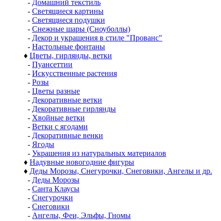
-
Домашний текстиль
-
Светящиеся картины
-
Светящиеся подушки
-
Снежные шары (Сноуболлы)
-
Декор и украшения в стиле "Прованс"
-
Настольные фонтаны
♦
Цветы, гирлянды, ветки
-
Пуансеттии
-
Искусственные растения
-
Розы
-
Цветы разные
-
Декоративные ветки
-
Декоративные гирлянды
-
Хвойные ветки
-
Ветки с ягодами
-
Декоративные венки
-
Ягоды
-
Украшения из натуральных материалов
♦
Надувные новогодние фигуры
♦
Деды Морозы, Снегурочки, Снеговики, Ангелы и др.
-
Деды Морозы
-
Санта Клаусы
-
Снегурочки
-
Снеговики
-
Ангелы, Феи, Эльфы, Гномы