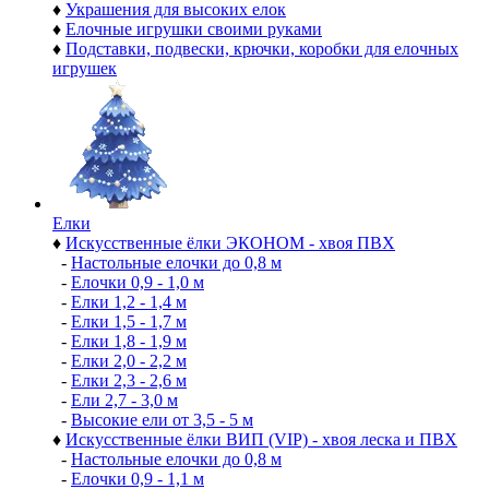
♦
Украшения для высоких елок
♦
Елочные игрушки своими руками
♦
Подставки, подвески, крючки, коробки для елочных
игрушек
Елки
♦
Искусственные ёлки ЭКОНОМ - хвоя ПВХ
-
Настольные елочки до 0,8 м
-
Елочки 0,9 - 1,0 м
-
Елки 1,2 - 1,4 м
-
Елки 1,5 - 1,7 м
-
Елки 1,8 - 1,9 м
-
Елки 2,0 - 2,2 м
-
Елки 2,3 - 2,6 м
-
Ели 2,7 - 3,0 м
-
Высокие ели от 3,5 - 5 м
♦
Искусственные ёлки ВИП (VIP) - хвоя леска и ПВХ
-
Настольные елочки до 0,8 м
-
Елочки 0,9 - 1,1 м