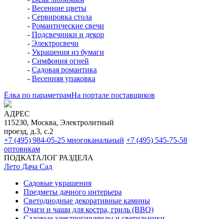
-
Весенние цветы
-
Сервировка стола
-
Романтические свечи
-
Подсвечники и декор
-
Электросвечи
-
Украшения из бумаги
-
Симфония огней
-
Садовая романтика
-
Весенняя упаковка
Ёлка по параметрам
На портале поставщиков
АДРЕС
115230, Москва, Электролитный
проезд, д.3, с.2
+7 (495) 984-05-25
многоканальный
+7 (495) 545-75-58
оптовикам
ПОДКАТАЛОГ РАЗДЕЛА
Лето Дача Сад
Садовые украшения
Предметы дачного интерьера
Светодиодные декоративные камины
Очаги и чаши для костра, гриль (BBQ)
Садовые электрогирлянды и светильники