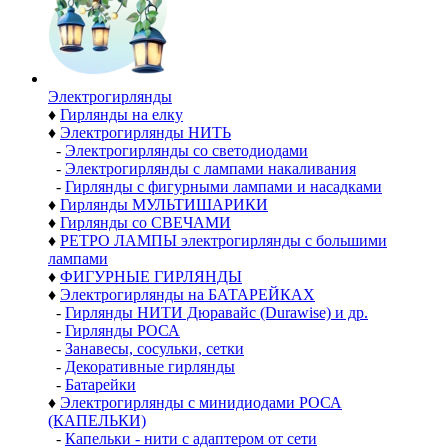
Электро­гирлянды
♦
Гирлянды на елку
♦
Электрогирлянды НИТЬ
-
Электрогирлянды со светодиодами
-
Электрогирлянды с лампами накаливания
-
Гирлянды с фигурными лампами и насадками
♦
Гирлянды МУЛЬТИШАРИКИ
♦
Гирлянды со СВЕЧАМИ
♦
РЕТРО ЛАМПЫ электрогирлянды с большими
лампами
♦
ФИГУРНЫЕ ГИРЛЯНДЫ
♦
Электрогирлянды на БАТАРЕЙКАХ
-
Гирлянды НИТИ Дюравайс (Durawise) и др.
-
Гирлянды РОСА
-
Занавесы, сосульки, сетки
-
Декоративные гирлянды
-
Батарейки
♦
Электрогирлянды с минидиодами РОСА
(КАПЕЛЬКИ)
-
Капельки - нити с адаптером от сети