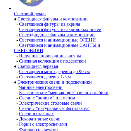
Световой декор
♦
Светящиеся фигуры и композиции
-
Светящиеся фигуры из акрила
-
Светящиеся фигуры из акриловых нитей
-
Светодиодные фигуры и композиции
-
Светящиеся и анимационные ОЛЕНИ
-
Светящиеся и анимационные САНТЫ и
СНЕГОВИКИ
-
Надувные новогодние фигуры
-
Снежная коллекция с подсветкой
♦
Светящиеся деревья
-
Светящиеся мини деревца до 90 см
-
Светящиеся деревья 1-3 м
♦
Электрические свечи и подсвечники
-
Чайные электросвечи
-
Классические "мерцающие" свечи-столбики
-
Свечи с "живым" пламенем
-
Электрические столовые свечи
-
Свечи с "натуральным фитильком"
-
Свечи в стаканах
-
Декоративные свечи
-
Горки с электросвечами
-
Фонари со свечами