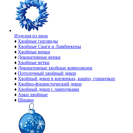
Изделия из хвои
♦
Хвойные гирлянды
♦
Хвойные Сваги и Ламбрекены
♦
Хвойные венки
♦
Декоративные венки
♦
Хвойные ветки
♦
Декоративные хвойные композиции
♦
Потолочный хвойный декор
♦
Хвойный декор в корзинках, кашпо, горшочках
♦
Хвойно-флористический декор
♦
Хвойный декор с лампочками
♦
Арки хвойные
♦
Шишки