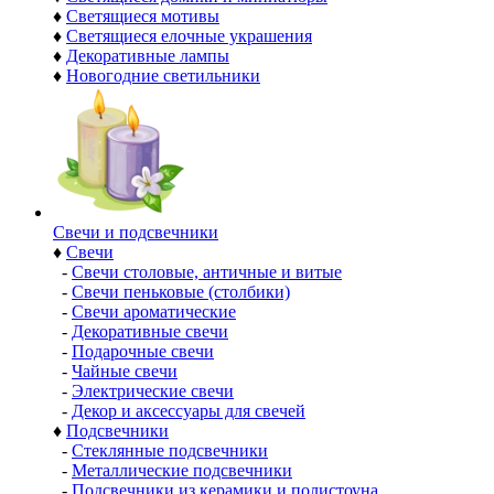
♦
Светящиеся мотивы
♦
Светящиеся елочные украшения
♦
Декоративные лампы
♦
Новогодние светильники
Свечи и подсвечники
♦
Свечи
-
Свечи столовые, античные и витые
-
Свечи пеньковые (столбики)
-
Свечи ароматические
-
Декоративные свечи
-
Подарочные свечи
-
Чайные свечи
-
Электрические свечи
-
Декор и аксессуары для свечей
♦
Подсвечники
-
Стеклянные подсвечники
-
Металлические подсвечники
-
Подсвечники из керамики и полистоуна