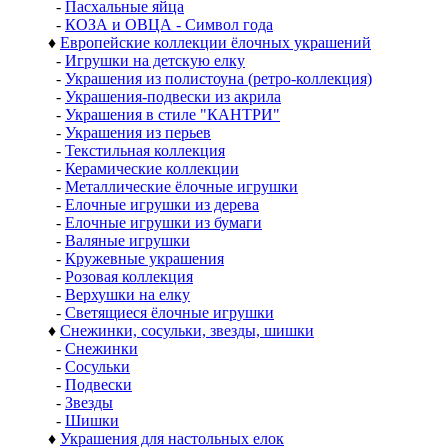
-
Пасхальные яйца
-
КОЗА и ОВЦА - Символ года
♦
Европейские коллекции ёлочных украшений
-
Игрушки на детскую елку
-
Украшения из полистоуна (ретро-коллекция)
-
Украшения-подвески из акрила
-
Украшения в стиле "КАНТРИ"
-
Украшения из перьев
-
Текстильная коллекция
-
Керамические коллекции
-
Металлические ёлочные игрушки
-
Елочные игрушки из дерева
-
Елочные игрушки из бумаги
-
Валяные игрушки
-
Кружевные украшения
-
Розовая коллекция
-
Верхушки на елку
-
Светящиеся ёлочные игрушки
♦
Снежинки, сосульки, звезды, шишки
-
Снежинки
-
Сосульки
-
Подвески
-
Звезды
-
Шишки
♦
Украшения для настольных елок