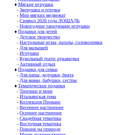
♦
Мягкие игрушки
-
Зверушки и птички
-
Мир мягких медвежат
-
Символ 2026 года ЛОШАДЬ
-
Новогодние танцующие игрушки
♦
Подарки для детей
-
Детское творчество
-
Настольные игры, паззлы, головоломки
-
Для малышей
-
Игрушки
-
Кукольный театр: рукавички
-
Активный отдых
♦
Подарки для семьи
-
Для папы, дедушки, брата
-
Для мамы, бабушки, сестры
♦
Тематические подарки
-
Тропики и море
-
Итальянская тема
-
Коллекция Прованс
-
Весеннее настроение
-
Осеннее настроение
-
Свадебная тематика
-
Восточная тематика
-
Пикник на природе
-
Моряк путешественик