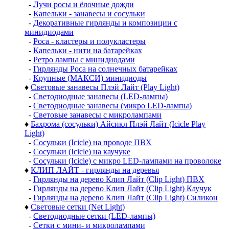
-
Лучи росы и ёлочные дожди
-
Капельки - занавесы и сосульки
-
Декоративные гирлянды и композиции с
минидиодами
-
Роса - кластеры и полукластеры
-
Капельки - нити на батарейках
-
Ретро лампы с минидиодами
-
Гирлянды Роса на солнечных батарейках
-
Крупные (МАКСИ) минидиоды
♦
Световые занавесы Плэй Лайт (Play Light)
-
Светодиодные занавесы (LED-лампы)
-
Светодиодные занавесы (микро LED-лампы)
-
Световые занавесы с микролампами
♦
Бахрома (сосульки) Айсикл Плэй Лайт (Icicle Play
Light)
-
Сосульки (Icicle) на проводе ПВХ
-
Сосульки (Icicle) на каучуке
-
Сосульки (Icicle) с микро LED-лампами на проволоке
♦
КЛИП ЛАЙТ - гирлянды на деревья
-
Гирлянды на дерево Клип Лайт (Clip Light) ПВХ
-
Гирлянды на дерево Клип Лайт (Clip Light) Каучук
-
Гирлянды на дерево Клип Лайт (Clip Light) Силикон
♦
Световые сетки (Net Light)
-
Светодиодные сетки (LED-лампы)
-
Сетки с мини- и микролампами