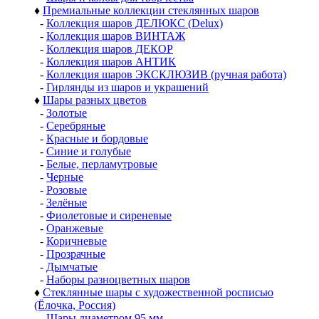
♦
Премиальные коллекции стеклянных шаров
-
Коллекция шаров ДЕЛЮКС (Delux)
-
Коллекция шаров ВИНТАЖ
-
Коллекция шаров ДЕКОР
-
Коллекция шаров АНТИК
-
Коллекция шаров ЭКСКЛЮЗИВ (ручная работа)
-
Гирлянды из шаров и украшений
♦
Шары разных цветов
-
Золотые
-
Серебряные
-
Красные и бордовые
-
Синие и голубые
-
Белые, перламутровые
-
Черные
-
Розовые
-
Зелёные
-
Фиолетовые и сиреневые
-
Оранжевые
-
Коричневые
-
Прозрачные
-
Дымчатые
-
Наборы разноцветных шаров
♦
Стеклянные шары с художественной росписью
(Ёлочка, Россия)
-
Шары диаметром 95 мм