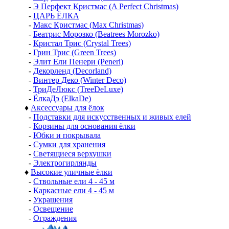
-
Э Перфект Кристмас (A Perfect Christmas)
-
ЦАРЬ ЁЛКА
-
Макс Кристмас (Max Christmas)
-
Беатрис Морозко (Beatrees Morozko)
-
Кристал Трис (Crystal Trees)
-
Грин Трис (Green Trees)
-
Элит Ели Пенери (Peneri)
-
Декорленд (Decorland)
-
Винтер Деко (Winter Deco)
-
ТриДеЛюкс (TreeDeLuxe)
-
ЁлкаДэ (ElkaDe)
♦
Аксессуары для ёлок
-
Подставки для искусственных и живых елей
-
Корзины для основания ёлки
-
Юбки и покрывала
-
Сумки для хранения
-
Светящиеся верхушки
-
Электрогирлянды
♦
Высокие уличные ёлки
-
Ствольные ели 4 - 45 м
-
Каркасные ели 4 - 45 м
-
Украшения
-
Освещение
-
Ограждения