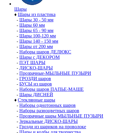
Шары
♦
Шары из пластика
-
Шары 30 - 50 мм
-
Шары 60 мм
-
Шары 65 - 90 мм
-
Шары 100-120 мм
-
Шары 140 - 150 мм
-
Шары от 200 мм
-
Наборы шаров ДЕЛЮКС
-
Шары с ДЕКОРОМ
-
ПЭТ ШАРЫ
-
ДИСКО-ШАРЫ
-
Прозрачные-МЫЛЬНЫЕ ПУЗЫРИ
-
ГРОЗДИ шаров
-
БУСЫ из шаров
-
Наборы шаров ПАПЬЕ-МАШЕ
-
Шары ДИСНЕЙ
♦
Стеклянные шары
-
Наборы однотонных шаров
-
Наборы разноцветных шаров
-
Прозрачные шары МЫЛЬНЫЕ ПУЗЫРИ
-
Зеркальные ДИСКО-ШАРЫ
-
Грозди из шариков на проволоке
-
Шары и колбы для творчества