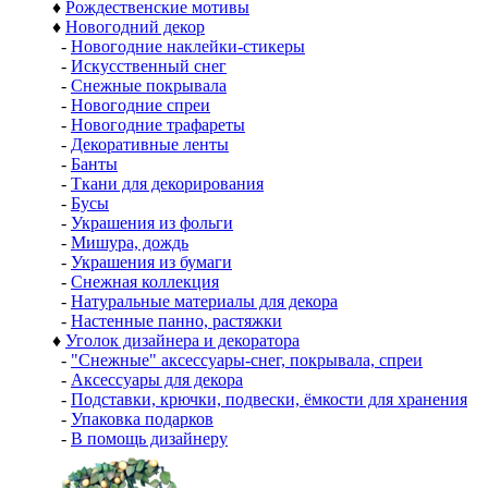
♦
Рождественские мотивы
♦
Новогодний декор
-
Новогодние наклейки-стикеры
-
Искусственный снег
-
Снежные покрывала
-
Новогодние спреи
-
Новогодние трафареты
-
Декоративные ленты
-
Банты
-
Ткани для декорирования
-
Бусы
-
Украшения из фольги
-
Мишура, дождь
-
Украшения из бумаги
-
Снежная коллекция
-
Натуральные материалы для декора
-
Настенные панно, растяжки
♦
Уголок дизайнера и декоратора
-
"Снежные" аксессуары-снег, покрывала, спреи
-
Аксессуары для декора
-
Подставки, крючки, подвески, ёмкости для хранения
-
Упаковка подарков
-
В помощь дизайнеру