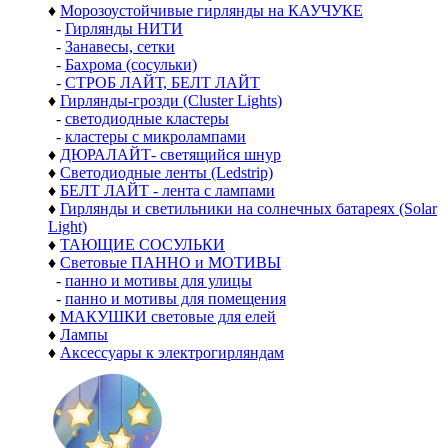
♦
Морозоустойчивые гирлянды на КАУЧУКЕ
-
Гирлянды НИТИ
-
Занавесы, сетки
-
Бахрома (сосульки)
-
СТРОБ ЛАЙТ, БЕЛТ ЛАЙТ
♦
Гирлянды-грозди (Cluster Lights)
-
светодиодные кластеры
-
кластеры с микролампами
♦
ДЮРАЛАЙТ- светящийся шнур
♦
Светодиодные ленты (Ledstrip)
♦
БЕЛТ ЛАЙТ - лента с лампами
♦
Гирлянды и светильники на солнечных батареях (Solar
Light)
♦
ТАЮЩИЕ СОСУЛЬКИ
♦
Световые ПАННО и МОТИВЫ
-
панно и мотивы для улицы
-
панно и мотивы для помещения
♦
МАКУШКИ световые для елей
♦
Лампы
♦
Аксессуары к электрогирляндам