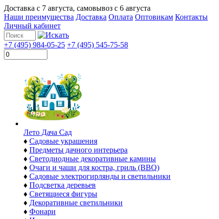
Доставка с
7 августа
, самовывоз с
6 августа
Наши преимущества
Доставка
Оплата
Оптовикам
Контакты
Личный кабинет
+7 (495) 984-05-25
+7 (495) 545-75-58
Лето Дача Сад
♦
Садовые украшения
♦
Предметы дачного интерьера
♦
Светодиодные декоративные камины
♦
Очаги и чаши для костра, гриль (BBQ)
♦
Садовые электрогирлянды и светильники
♦
Подсветка деревьев
♦
Светящиеся фигуры
♦
Декоративные светильники
♦
Фонари