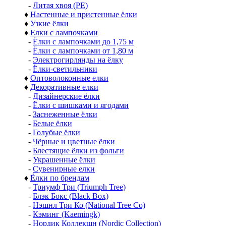
-
Литая хвоя (РЕ)
♦
Настенные и пристенные ёлки
♦
Узкие ёлки
♦
Елки с лампочками
-
Ёлки с лампочками до 1,75 м
-
Ёлки с лампочками от 1,80 м
-
Электрогирлянды на ёлку
-
Ёлки-светильники
♦
Оптоволоконные елки
♦
Декоративные елки
-
Дизайнерские ёлки
-
Ёлки с шишками и ягодами
-
Заснеженные ёлки
-
Белые ёлки
-
Голубые ёлки
-
Чёрные и цветные ёлки
-
Блестящие ёлки из фольги
-
Украшенные ёлки
-
Сувенирные елки
♦
Ёлки по брендам
-
Триумф Три (Triumph Tree)
-
Блэк Бокс (Black Box)
-
Нэшнл Три Ко (National Tree Co)
-
Кэминг (Kaemingk)
-
Нордик Коллекшн (Nordic Collection)