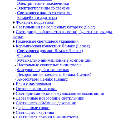
-
Электрические подсвечники
-
Электрогирлянды со свечами
-
Светящиеся панно со свечами
-
Батарейки и адаптеры
♦
Фонари с подсветкой
♦
Светильники на солнечных батареях (Solar)
♦
Светодиодная флористика - ветки, букеты, гирлянды,
венки
♦
Подвесные светящиеся украшения
♦
Керамическая коллекция Лемакс (Lemax)
-
Светящиеся домики Лемакс (Lemax)
-
Фасады
-
Музыкально-анимационные композиции
-
Настольные сюжетные миниатюры
-
Фигурки людей и животных
-
Декоративные элементы Лемакс (Lemax)
-
Аксессуары Лемакс (Lemax)
♦
Елки с лампочками
♦
Оптоволоконные елки
♦
Светодинамические и музыкальные композиции
♦
Деревянные новогодние светильники
♦
Светящиеся объёмные декорации
♦
Деревянные горки
♦
Светящиеся картины
♦
Светящиеся домики и миниатюры