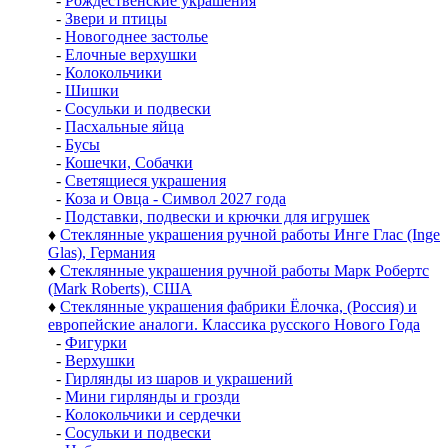
-
Рождественские украшения
-
Звери и птицы
-
Новогоднее застолье
-
Елочные верхушки
-
Колокольчики
-
Шишки
-
Сосульки и подвески
-
Пасхальные яйца
-
Бусы
-
Кошечки, Собачки
-
Светящиеся украшения
-
Коза и Овца - Символ 2027 года
-
Подставки, подвески и крючки для игрушек
♦
Стеклянные украшения ручной работы Инге Глас (Inge
Glas), Германия
♦
Стеклянные украшения ручной работы Марк Робертс
(Mark Roberts), США
♦
Стеклянные украшения фабрики Ёлочка, (Россия) и
европейские аналоги. Классика русского Нового Года
-
Фигурки
-
Верхушки
-
Гирлянды из шаров и украшений
-
Мини гирлянды и грозди
-
Колокольчики и сердечки
-
Сосульки и подвески