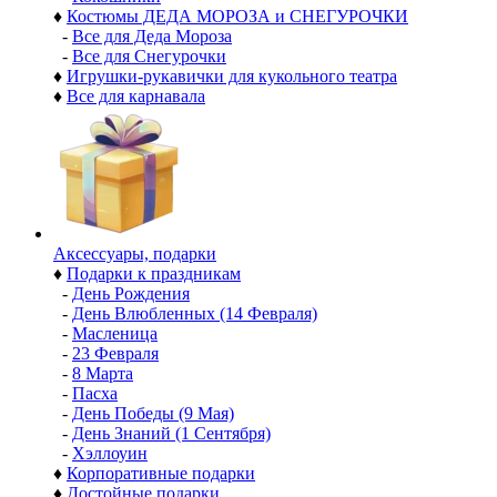
♦
Костюмы ДЕДА МОРОЗА и СНЕГУРОЧКИ
-
Все для Деда Мороза
-
Все для Снегурочки
♦
Игрушки-рукавички для кукольного театра
♦
Все для карнавала
Аксессуары, подарки
♦
Подарки к праздникам
-
День Рождения
-
День Влюбленных (14 Февраля)
-
Масленица
-
23 Февраля
-
8 Марта
-
Пасха
-
День Победы (9 Мая)
-
День Знаний (1 Сентября)
-
Хэллоуин
♦
Корпоративные подарки
♦
Достойные подарки