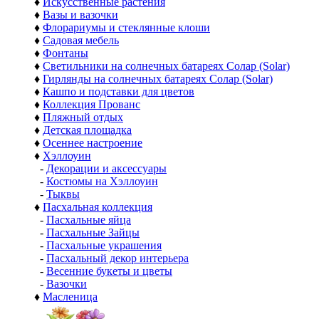
♦
Искусственные растения
♦
Вазы и вазочки
♦
Флорариумы и стеклянные клоши
♦
Садовая мебель
♦
Фонтаны
♦
Светильники на солнечных батареях Солар (Solar)
♦
Гирлянды на солнечных батареях Солар (Solar)
♦
Кашпо и подставки для цветов
♦
Коллекция Прованс
♦
Пляжный отдых
♦
Детская площадка
♦
Осеннее настроение
♦
Хэллоуин
-
Декорации и аксессуары
-
Костюмы на Хэллоуин
-
Тыквы
♦
Пасхальная коллекция
-
Пасхальные яйца
-
Пасхальные Зайцы
-
Пасхальные украшения
-
Пасхальный декор интерьера
-
Весенние букеты и цветы
-
Вазочки
♦
Масленица