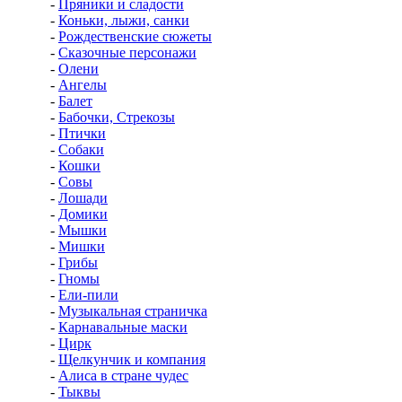
-
Пряники и сладости
-
Коньки, лыжи, санки
-
Рождественские сюжеты
-
Сказочные персонажи
-
Олени
-
Ангелы
-
Балет
-
Бабочки, Стрекозы
-
Птички
-
Собаки
-
Кошки
-
Совы
-
Лошади
-
Домики
-
Мышки
-
Мишки
-
Грибы
-
Гномы
-
Ели-пили
-
Музыкальная страничка
-
Карнавальные маски
-
Цирк
-
Щелкунчик и компания
-
Алиса в стране чудес
-
Тыквы