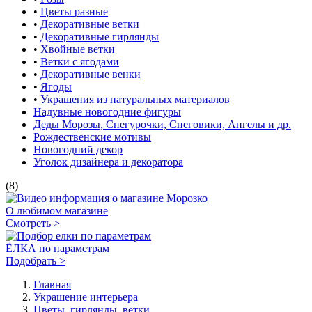
•
Цветы разные
•
Декоративные ветки
•
Декоративные гирлянды
•
Хвойные ветки
•
Ветки с ягодами
•
Декоративные венки
•
Ягоды
•
Украшения из натуральных материалов
Надувные новогодние фигуры
Деды Морозы, Снегурочки, Снеговики, Ангелы и др.
Рождественские мотивы
Новогодний декор
Уголок дизайнера и декоратора
(8)
О любимом магазине
Смотреть >
ЁЛКА по параметрам
Подобрать >
Главная
Украшение интерьера
Цветы, гирлянды, ветки