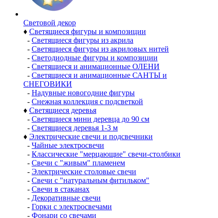
Световой декор
♦
Светящиеся фигуры и композиции
-
Светящиеся фигуры из акрила
-
Светящиеся фигуры из акриловых нитей
-
Светодиодные фигуры и композиции
-
Светящиеся и анимационные ОЛЕНИ
-
Светящиеся и анимационные САНТЫ и
СНЕГОВИКИ
-
Надувные новогодние фигуры
-
Снежная коллекция с подсветкой
♦
Светящиеся деревья
-
Светящиеся мини деревца до 90 см
-
Светящиеся деревья 1-3 м
♦
Электрические свечи и подсвечники
-
Чайные электросвечи
-
Классические "мерцающие" свечи-столбики
-
Свечи с "живым" пламенем
-
Электрические столовые свечи
-
Свечи с "натуральным фитильком"
-
Свечи в стаканах
-
Декоративные свечи
-
Горки с электросвечами
-
Фонари со свечами