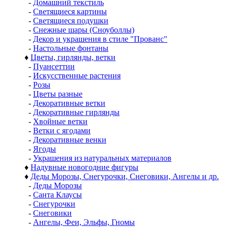
-
Домашний текстиль
-
Светящиеся картины
-
Светящиеся подушки
-
Снежные шары (Сноуболлы)
-
Декор и украшения в стиле "Прованс"
-
Настольные фонтаны
♦
Цветы, гирлянды, ветки
-
Пуансеттии
-
Искусственные растения
-
Розы
-
Цветы разные
-
Декоративные ветки
-
Декоративные гирлянды
-
Хвойные ветки
-
Ветки с ягодами
-
Декоративные венки
-
Ягоды
-
Украшения из натуральных материалов
♦
Надувные новогодние фигуры
♦
Деды Морозы, Снегурочки, Снеговики, Ангелы и др.
-
Деды Морозы
-
Санта Клаусы
-
Снегурочки
-
Снеговики
-
Ангелы, Феи, Эльфы, Гномы