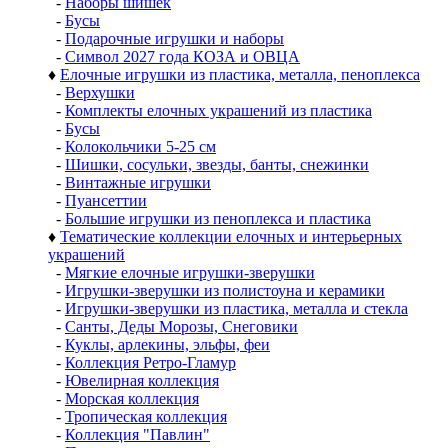
-
Наборы шишек
-
Бусы
-
Подарочные игрушки и наборы
-
Символ 2027 года КОЗА и ОВЦА
♦
Елочные игрушки из пластика, металла, пеноплекса
-
Верхушки
-
Комплекты елочных украшений из пластика
-
Бусы
-
Колокольчики 5-25 см
-
Шишки, сосульки, звезды, банты, снежинки
-
Винтажные игрушки
-
Пуансеттии
-
Большие игрушки из пеноплекса и пластика
♦
Тематические коллекции елочных и интерьерных
украшений
-
Мягкие елочные игрушки-зверушки
-
Игрушки-зверушки из полистоуна и керамики
-
Игрушки-зверушки из пластика, металла и стекла
-
Санты, Деды Морозы, Снеговики
-
Куклы, арлекины, эльфы, феи
-
Коллекция Ретро-Гламур
-
Ювелирная коллекция
-
Морская коллекция
-
Тропическая коллекция
-
Коллекция "Павлин"