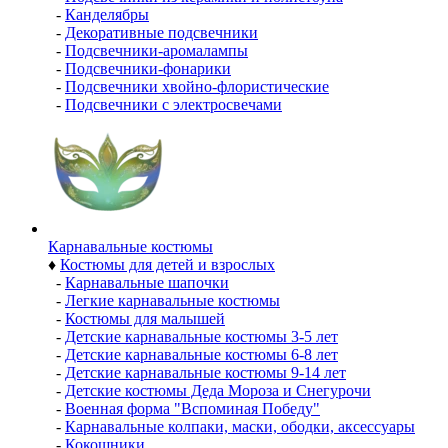
-
Канделябры
-
Декоративные подсвечники
-
Подсвечники-аромалампы
-
Подсвечники-фонарики
-
Подсвечники хвойно-флористические
-
Подсвечники с электросвечами
Карнавальные костюмы
♦
Костюмы для детей и взрослых
-
Карнавальные шапочки
-
Легкие карнавальные костюмы
-
Костюмы для малышей
-
Детские карнавальные костюмы 3-5 лет
-
Детские карнавальные костюмы 6-8 лет
-
Детские карнавальные костюмы 9-14 лет
-
Детские костюмы Деда Мороза и Снегурочи
-
Военная форма "Вспоминая Победу"
-
Карнавальные колпаки, маски, ободки, аксессуары
-
Кокошники