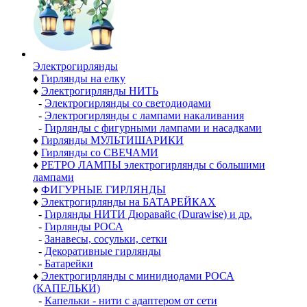
Электро­гирлянды
♦
Гирлянды на елку
♦
Электрогирлянды НИТЬ
-
Электрогирлянды со светодиодами
-
Электрогирлянды с лампами накаливания
-
Гирлянды с фигурными лампами и насадками
♦
Гирлянды МУЛЬТИШАРИКИ
♦
Гирлянды со СВЕЧАМИ
♦
РЕТРО ЛАМПЫ электрогирлянды с большими
лампами
♦
ФИГУРНЫЕ ГИРЛЯНДЫ
♦
Электрогирлянды на БАТАРЕЙКАХ
-
Гирлянды НИТИ Дюравайс (Durawise) и др.
-
Гирлянды РОСА
-
Занавесы, сосульки, сетки
-
Декоративные гирлянды
-
Батарейки
♦
Электрогирлянды с минидиодами РОСА
(КАПЕЛЬКИ)
-
Капельки - нити с адаптером от сети