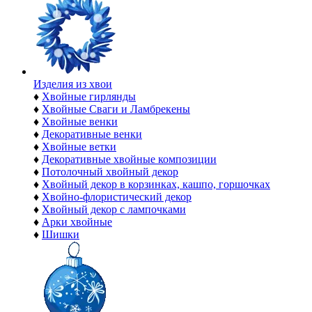
Изделия из хвои
♦
Хвойные гирлянды
♦
Хвойные Сваги и Ламбрекены
♦
Хвойные венки
♦
Декоративные венки
♦
Хвойные ветки
♦
Декоративные хвойные композиции
♦
Потолочный хвойный декор
♦
Хвойный декор в корзинках, кашпо, горшочках
♦
Хвойно-флористический декор
♦
Хвойный декор с лампочками
♦
Арки хвойные
♦
Шишки