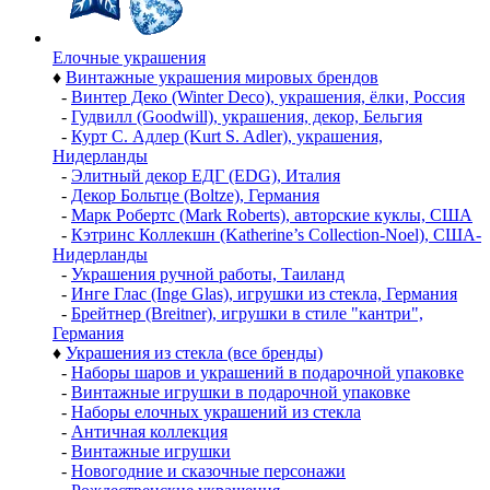
Елочные украшения
♦
Винтажные украшения мировых брендов
-
Винтер Деко (Winter Deco), украшения, ёлки, Россия
-
Гудвилл (Goodwill), украшения, декор, Бельгия
-
Курт С. Адлер (Kurt S. Adler), украшения,
Нидерланды
-
Элитный декор ЕДГ (EDG), Италия
-
Декор Больтце (Boltze), Германия
-
Марк Робертс (Mark Roberts), авторские куклы, США
-
Кэтринс Коллекшн (Katherine’s Collection-Noel), США-
Нидерланды
-
Украшения ручной работы, Таиланд
-
Инге Глас (Inge Glas), игрушки из стекла, Германия
-
Брейтнер (Breitner), игрушки в стиле "кантри",
Германия
♦
Украшения из стекла (все бренды)
-
Наборы шаров и украшений в подарочной упаковке
-
Винтажные игрушки в подарочной упаковке
-
Наборы елочных украшений из стекла
-
Античная коллекция
-
Винтажные игрушки
-
Новогодние и сказочные персонажи