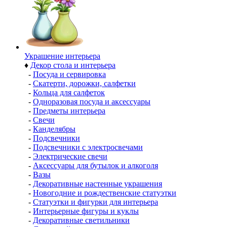
Украшение интерьера
♦
Декор стола и интерьера
-
Посуда и сервировка
-
Скатерти, дорожки, салфетки
-
Кольца для салфеток
-
Одноразовая посуда и аксессуары
-
Предметы интерьера
-
Свечи
-
Канделябры
-
Подсвечники
-
Подсвечники с электросвечами
-
Электрические свечи
-
Аксессуары для бутылок и алкоголя
-
Вазы
-
Декоративные настенные украшения
-
Новогодние и рождественские статуэтки
-
Статуэтки и фигурки для интерьера
-
Интерьерные фигуры и куклы
-
Декоративные светильники