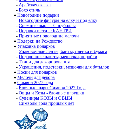
-
Арабская сказка
-
Бохо стиль
♦
Новогодние подарки
-
Новогодние фигуры на ёлку и под ёлку
-
Снежные шары - Сноуболлы
-
Подарки в стиле КАНТРИ
-
Приятные новогодние мелочи
♦
Подарки на Рождество
♦
Упаковка подарков
-
Упаковочные ленты, банты, пленка и бумага
-
Подарочные пакеты, мешочки, коробки
-
Ткани для декорирования
-
Украшения, подставки, мешочки для бутылок
♦
Носки для подарков
♦
Мелочи для декора
♦
Символ 2027 года
-
Ёлочные шары Символ 2027 Года
-
Овцы и Козы - ёлочные игрушки
-
Сувениры КОЗЫ и ОВЦЫ
-
Символы года прошлых лет