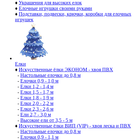
♦
Украшения для высоких елок
♦
Елочные игрушки своими руками
♦
Подставки, подвески, крючки, коробки для елочных
игрушек
Елки
♦
Искусственные ёлки ЭКОНОМ - хвоя ПВХ
-
Настольные елочки до 0,8 м
-
Елочки 0,9 - 1,0 м
-
Елки 1,2 - 1,4 м
-
Елки 1,5 - 1,7 м
-
Елки 1,8 - 1,9 м
-
Елки 2,0 - 2,2 м
-
Елки 2,3 - 2,6 м
-
Ели 2,7 - 3,0 м
-
Высокие ели от 3,5 - 5 м
♦
Искусственные ёлки ВИП (VIP) - хвоя леска и ПВХ
-
Настольные елочки до 0,8 м
-
Елочки 0,9 - 1,1 м