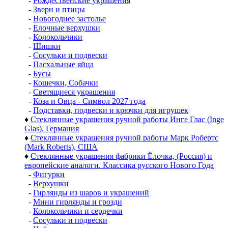
-
Рождественские украшения
-
Звери и птицы
-
Новогоднее застолье
-
Елочные верхушки
-
Колокольчики
-
Шишки
-
Сосульки и подвески
-
Пасхальные яйца
-
Бусы
-
Кошечки, Собачки
-
Светящиеся украшения
-
Коза и Овца - Символ 2027 года
-
Подставки, подвески и крючки для игрушек
♦
Стеклянные украшения ручной работы Инге Глас (Inge
Glas), Германия
♦
Стеклянные украшения ручной работы Марк Робертс
(Mark Roberts), США
♦
Стеклянные украшения фабрики Ёлочка, (Россия) и
европейские аналоги. Классика русского Нового Года
-
Фигурки
-
Верхушки
-
Гирлянды из шаров и украшений
-
Мини гирлянды и грозди
-
Колокольчики и сердечки
-
Сосульки и подвески