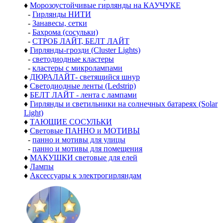
♦
Морозоустойчивые гирлянды на КАУЧУКЕ
-
Гирлянды НИТИ
-
Занавесы, сетки
-
Бахрома (сосульки)
-
СТРОБ ЛАЙТ, БЕЛТ ЛАЙТ
♦
Гирлянды-грозди (Cluster Lights)
-
светодиодные кластеры
-
кластеры с микролампами
♦
ДЮРАЛАЙТ- светящийся шнур
♦
Светодиодные ленты (Ledstrip)
♦
БЕЛТ ЛАЙТ - лента с лампами
♦
Гирлянды и светильники на солнечных батареях (Solar
Light)
♦
ТАЮЩИЕ СОСУЛЬКИ
♦
Световые ПАННО и МОТИВЫ
-
панно и мотивы для улицы
-
панно и мотивы для помещения
♦
МАКУШКИ световые для елей
♦
Лампы
♦
Аксессуары к электрогирляндам