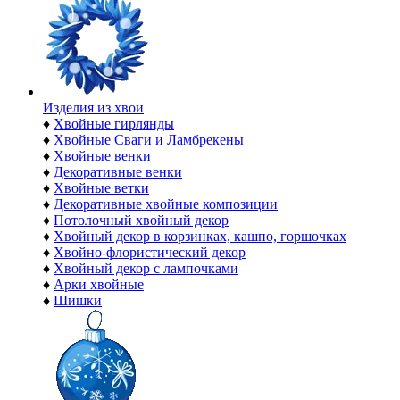
Изделия из хвои
♦
Хвойные гирлянды
♦
Хвойные Сваги и Ламбрекены
♦
Хвойные венки
♦
Декоративные венки
♦
Хвойные ветки
♦
Декоративные хвойные композиции
♦
Потолочный хвойный декор
♦
Хвойный декор в корзинках, кашпо, горшочках
♦
Хвойно-флористический декор
♦
Хвойный декор с лампочками
♦
Арки хвойные
♦
Шишки