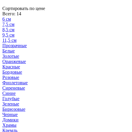
Cортировать по цене
Всего: 14
6 см
7,5 см
8,5 см
9,5 см
11,5 см
Прозрачные
Белые
Золотые
Оранжевые
Красные
Бордовые
Розовые
Фиолетовые
Сиреневые
Синие
Голубые
Зеленые
Бирюзовые
Черные
Домики
Храмы
Кремль