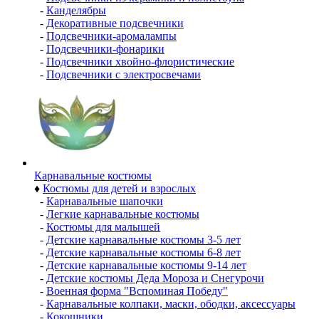
-
Канделябры
-
Декоративные подсвечники
-
Подсвечники-аромалампы
-
Подсвечники-фонарики
-
Подсвечники хвойно-флористические
-
Подсвечники с электросвечами
Карнавальные костюмы
♦
Костюмы для детей и взрослых
-
Карнавальные шапочки
-
Легкие карнавальные костюмы
-
Костюмы для малышей
-
Детские карнавальные костюмы 3-5 лет
-
Детские карнавальные костюмы 6-8 лет
-
Детские карнавальные костюмы 9-14 лет
-
Детские костюмы Деда Мороза и Снегурочи
-
Военная форма "Вспоминая Победу"
-
Карнавальные колпаки, маски, ободки, аксессуары
-
Кокошники