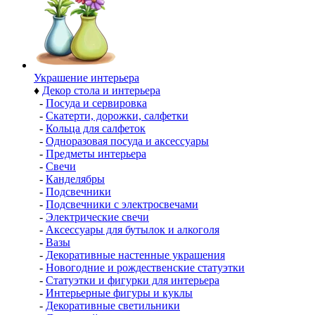
Украшение интерьера
♦
Декор стола и интерьера
-
Посуда и сервировка
-
Скатерти, дорожки, салфетки
-
Кольца для салфеток
-
Одноразовая посуда и аксессуары
-
Предметы интерьера
-
Свечи
-
Канделябры
-
Подсвечники
-
Подсвечники с электросвечами
-
Электрические свечи
-
Аксессуары для бутылок и алкоголя
-
Вазы
-
Декоративные настенные украшения
-
Новогодние и рождественские статуэтки
-
Статуэтки и фигурки для интерьера
-
Интерьерные фигуры и куклы
-
Декоративные светильники