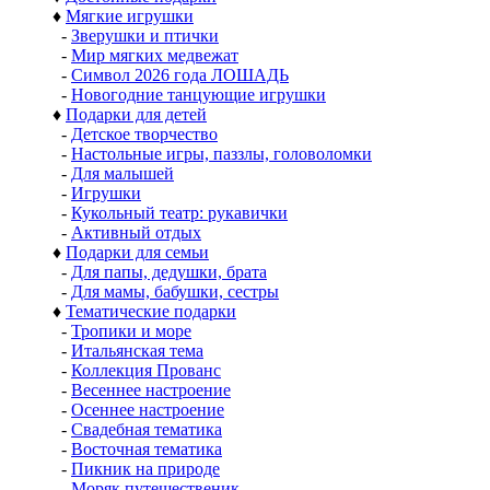
♦
Мягкие игрушки
-
Зверушки и птички
-
Мир мягких медвежат
-
Символ 2026 года ЛОШАДЬ
-
Новогодние танцующие игрушки
♦
Подарки для детей
-
Детское творчество
-
Настольные игры, паззлы, головоломки
-
Для малышей
-
Игрушки
-
Кукольный театр: рукавички
-
Активный отдых
♦
Подарки для семьи
-
Для папы, дедушки, брата
-
Для мамы, бабушки, сестры
♦
Тематические подарки
-
Тропики и море
-
Итальянская тема
-
Коллекция Прованс
-
Весеннее настроение
-
Осеннее настроение
-
Свадебная тематика
-
Восточная тематика
-
Пикник на природе
-
Моряк путешественик