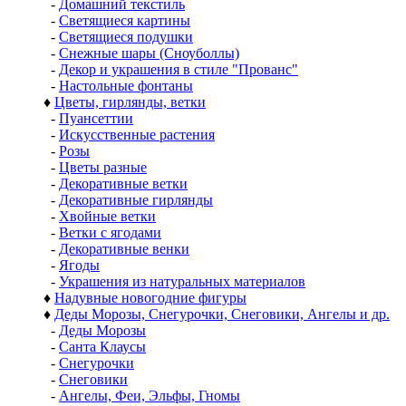
-
Домашний текстиль
-
Светящиеся картины
-
Светящиеся подушки
-
Снежные шары (Сноуболлы)
-
Декор и украшения в стиле "Прованс"
-
Настольные фонтаны
♦
Цветы, гирлянды, ветки
-
Пуансеттии
-
Искусственные растения
-
Розы
-
Цветы разные
-
Декоративные ветки
-
Декоративные гирлянды
-
Хвойные ветки
-
Ветки с ягодами
-
Декоративные венки
-
Ягоды
-
Украшения из натуральных материалов
♦
Надувные новогодние фигуры
♦
Деды Морозы, Снегурочки, Снеговики, Ангелы и др.
-
Деды Морозы
-
Санта Клаусы
-
Снегурочки
-
Снеговики
-
Ангелы, Феи, Эльфы, Гномы