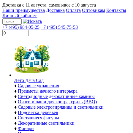
Доставка с
11 августа
, самовывоз с
10 августа
Наши преимущества
Доставка
Оплата
Оптовикам
Контакты
Личный кабинет
+7 (495) 984-05-25
+7 (495) 545-75-58
Лето Дача Сад
♦
Садовые украшения
♦
Предметы дачного интерьера
♦
Светодиодные декоративные камины
♦
Очаги и чаши для костра, гриль (BBQ)
♦
Садовые электрогирлянды и светильники
♦
Подсветка деревьев
♦
Светящиеся фигуры
♦
Декоративные светильники
♦
Фонари