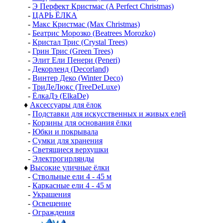
-
Э Перфект Кристмас (A Perfect Christmas)
-
ЦАРЬ ЁЛКА
-
Макс Кристмас (Max Christmas)
-
Беатрис Морозко (Beatrees Morozko)
-
Кристал Трис (Crystal Trees)
-
Грин Трис (Green Trees)
-
Элит Ели Пенери (Peneri)
-
Декорленд (Decorland)
-
Винтер Деко (Winter Deco)
-
ТриДеЛюкс (TreeDeLuxe)
-
ЁлкаДэ (ElkaDe)
♦
Аксессуары для ёлок
-
Подставки для искусственных и живых елей
-
Корзины для основания ёлки
-
Юбки и покрывала
-
Сумки для хранения
-
Светящиеся верхушки
-
Электрогирлянды
♦
Высокие уличные ёлки
-
Ствольные ели 4 - 45 м
-
Каркасные ели 4 - 45 м
-
Украшения
-
Освещение
-
Ограждения