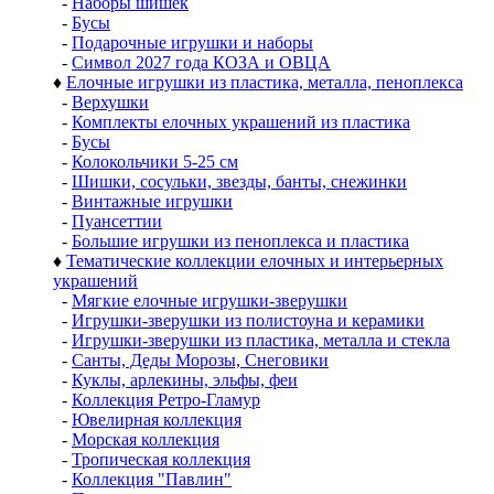
-
Наборы шишек
-
Бусы
-
Подарочные игрушки и наборы
-
Символ 2027 года КОЗА и ОВЦА
♦
Елочные игрушки из пластика, металла, пеноплекса
-
Верхушки
-
Комплекты елочных украшений из пластика
-
Бусы
-
Колокольчики 5-25 см
-
Шишки, сосульки, звезды, банты, снежинки
-
Винтажные игрушки
-
Пуансеттии
-
Большие игрушки из пеноплекса и пластика
♦
Тематические коллекции елочных и интерьерных
украшений
-
Мягкие елочные игрушки-зверушки
-
Игрушки-зверушки из полистоуна и керамики
-
Игрушки-зверушки из пластика, металла и стекла
-
Санты, Деды Морозы, Снеговики
-
Куклы, арлекины, эльфы, феи
-
Коллекция Ретро-Гламур
-
Ювелирная коллекция
-
Морская коллекция
-
Тропическая коллекция
-
Коллекция "Павлин"