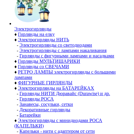
Электро­гирлянды
♦
Гирлянды на елку
♦
Электрогирлянды НИТЬ
-
Электрогирлянды со светодиодами
-
Электрогирлянды с лампами накаливания
-
Гирлянды с фигурными лампами и насадками
♦
Гирлянды МУЛЬТИШАРИКИ
♦
Гирлянды со СВЕЧАМИ
♦
РЕТРО ЛАМПЫ электрогирлянды с большими
лампами
♦
ФИГУРНЫЕ ГИРЛЯНДЫ
♦
Электрогирлянды на БАТАРЕЙКАХ
-
Гирлянды НИТИ Дюравайс (Durawise) и др.
-
Гирлянды РОСА
-
Занавесы, сосульки, сетки
-
Декоративные гирлянды
-
Батарейки
♦
Электрогирлянды с минидиодами РОСА
(КАПЕЛЬКИ)
-
Капельки - нити с адаптером от сети