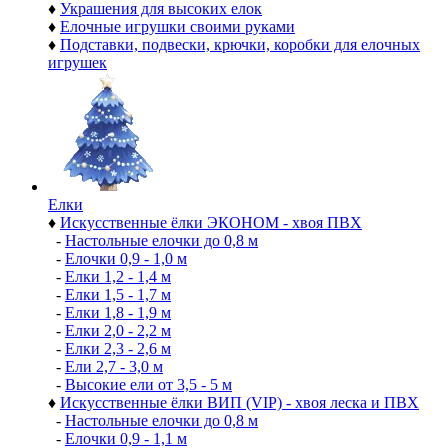
♦
Украшения для высоких елок
♦
Елочные игрушки своими руками
♦
Подставки, подвески, крючки, коробки для елочных
игрушек
Елки
♦
Искусственные ёлки ЭКОНОМ - хвоя ПВХ
-
Настольные елочки до 0,8 м
-
Елочки 0,9 - 1,0 м
-
Елки 1,2 - 1,4 м
-
Елки 1,5 - 1,7 м
-
Елки 1,8 - 1,9 м
-
Елки 2,0 - 2,2 м
-
Елки 2,3 - 2,6 м
-
Ели 2,7 - 3,0 м
-
Высокие ели от 3,5 - 5 м
♦
Искусственные ёлки ВИП (VIP) - хвоя леска и ПВХ
-
Настольные елочки до 0,8 м
-
Елочки 0,9 - 1,1 м