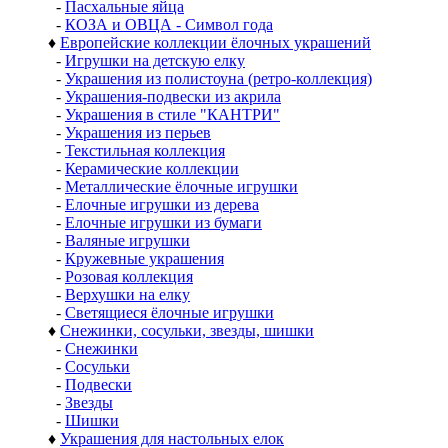
-
Пасхальные яйца
-
КОЗА и ОВЦА - Символ года
♦
Европейские коллекции ёлочных украшений
-
Игрушки на детскую елку
-
Украшения из полистоуна (ретро-коллекция)
-
Украшения-подвески из акрила
-
Украшения в стиле "КАНТРИ"
-
Украшения из перьев
-
Текстильная коллекция
-
Керамические коллекции
-
Металлические ёлочные игрушки
-
Елочные игрушки из дерева
-
Елочные игрушки из бумаги
-
Валяные игрушки
-
Кружевные украшения
-
Розовая коллекция
-
Верхушки на елку
-
Светящиеся ёлочные игрушки
♦
Снежинки, сосульки, звезды, шишки
-
Снежинки
-
Сосульки
-
Подвески
-
Звезды
-
Шишки
♦
Украшения для настольных елок