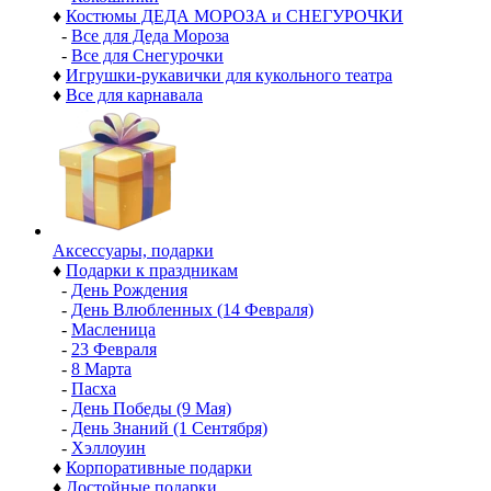
♦
Костюмы ДЕДА МОРОЗА и СНЕГУРОЧКИ
-
Все для Деда Мороза
-
Все для Снегурочки
♦
Игрушки-рукавички для кукольного театра
♦
Все для карнавала
Аксессуары, подарки
♦
Подарки к праздникам
-
День Рождения
-
День Влюбленных (14 Февраля)
-
Масленица
-
23 Февраля
-
8 Марта
-
Пасха
-
День Победы (9 Мая)
-
День Знаний (1 Сентября)
-
Хэллоуин
♦
Корпоративные подарки
♦
Достойные подарки