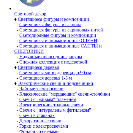
Световой декор
♦
Светящиеся фигуры и композиции
-
Светящиеся фигуры из акрила
-
Светящиеся фигуры из акриловых нитей
-
Светодиодные фигуры и композиции
-
Светящиеся и анимационные ОЛЕНИ
-
Светящиеся и анимационные САНТЫ и
СНЕГОВИКИ
-
Надувные новогодние фигуры
-
Снежная коллекция с подсветкой
♦
Светящиеся деревья
-
Светящиеся мини деревца до 90 см
-
Светящиеся деревья 1-3 м
♦
Электрические свечи и подсвечники
-
Чайные электросвечи
-
Классические "мерцающие" свечи-столбики
-
Свечи с "живым" пламенем
-
Электрические столовые свечи
-
Свечи с "натуральным фитильком"
-
Свечи в стаканах
-
Декоративные свечи
-
Горки с электросвечами
-
Фонари со свечами