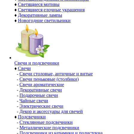
♦
Светящиеся мотивы
♦
Светящиеся елочные украшения
♦
Декоративные лампы
♦
Новогодние светильники
Свечи и подсвечники
♦
Свечи
-
Свечи столовые, античные и витые
-
Свечи пеньковые (столбики)
-
Свечи ароматические
-
Декоративные свечи
-
Подарочные свечи
-
Чайные свечи
-
Электрические свечи
-
Декор и аксессуары для свечей
♦
Подсвечники
-
Стеклянные подсвечники
-
Металлические подсвечники
-
Подсвечники из керамики и полистоуна