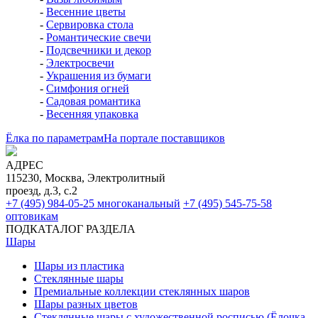
-
Весенние цветы
-
Сервировка стола
-
Романтические свечи
-
Подсвечники и декор
-
Электросвечи
-
Украшения из бумаги
-
Симфония огней
-
Садовая романтика
-
Весенняя упаковка
Ёлка по параметрам
На портале поставщиков
АДРЕС
115230, Москва, Электролитный
проезд, д.3, с.2
+7 (495) 984-05-25
многоканальный
+7 (495) 545-75-58
оптовикам
ПОДКАТАЛОГ РАЗДЕЛА
Шары
Шары из пластика
Стеклянные шары
Премиальные коллекции стеклянных шаров
Шары разных цветов
Стеклянные шары с художественной росписью (Ёлочка,