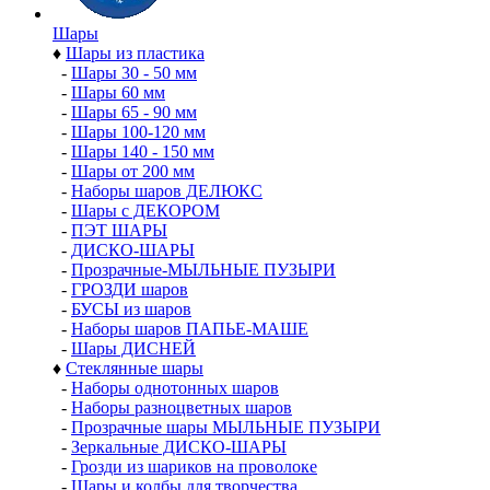
Шары
♦
Шары из пластика
-
Шары 30 - 50 мм
-
Шары 60 мм
-
Шары 65 - 90 мм
-
Шары 100-120 мм
-
Шары 140 - 150 мм
-
Шары от 200 мм
-
Наборы шаров ДЕЛЮКС
-
Шары с ДЕКОРОМ
-
ПЭТ ШАРЫ
-
ДИСКО-ШАРЫ
-
Прозрачные-МЫЛЬНЫЕ ПУЗЫРИ
-
ГРОЗДИ шаров
-
БУСЫ из шаров
-
Наборы шаров ПАПЬЕ-МАШЕ
-
Шары ДИСНЕЙ
♦
Стеклянные шары
-
Наборы однотонных шаров
-
Наборы разноцветных шаров
-
Прозрачные шары МЫЛЬНЫЕ ПУЗЫРИ
-
Зеркальные ДИСКО-ШАРЫ
-
Грозди из шариков на проволоке
-
Шары и колбы для творчества