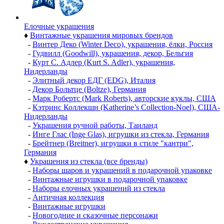
Елочные украшения
♦
Винтажные украшения мировых брендов
-
Винтер Деко (Winter Deco), украшения, ёлки, Россия
-
Гудвилл (Goodwill), украшения, декор, Бельгия
-
Курт С. Адлер (Kurt S. Adler), украшения,
Нидерланды
-
Элитный декор ЕДГ (EDG), Италия
-
Декор Больтце (Boltze), Германия
-
Марк Робертс (Mark Roberts), авторские куклы, США
-
Кэтринс Коллекшн (Katherine’s Collection-Noel), США-
Нидерланды
-
Украшения ручной работы, Таиланд
-
Инге Глас (Inge Glas), игрушки из стекла, Германия
-
Брейтнер (Breitner), игрушки в стиле "кантри",
Германия
♦
Украшения из стекла (все бренды)
-
Наборы шаров и украшений в подарочной упаковке
-
Винтажные игрушки в подарочной упаковке
-
Наборы елочных украшений из стекла
-
Античная коллекция
-
Винтажные игрушки
-
Новогодние и сказочные персонажи