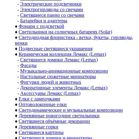
-
Электрические подсвечники
-
Электрогирлянды со свечами
-
Светящиеся панно со свечами
-
Батарейки и адаптеры
♦
Фонари с подсветкой
♦
Светильники на солнечных батареях (Solar)
♦
Светодиодная флористика - ветки, букеты, гирлянды,
венки
♦
Подвесные светящиеся украшения
♦
Керамическая коллекция Лемакс (Lemax)
-
Светящиеся домики Лемакс (Lemax)
-
Фасады
-
Музыкально-анимационные композиции
-
Настольные сюжетные миниатюры
-
Фигурки людей и животных
-
Декоративные элементы Лемакс (Lemax)
-
Аксессуары Лемакс (Lemax)
♦
Елки с лампочками
♦
Оптоволоконные елки
♦
Светодинамические и музыкальные композиции
♦
Деревянные новогодние светильники
♦
Светящиеся объёмные декорации
♦
Деревянные горки
♦
Светящиеся картины
♦
Светящиеся домики и миниатюры