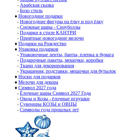
-
Арабская сказка
-
Бохо стиль
♦
Новогодние подарки
-
Новогодние фигуры на ёлку и под ёлку
-
Снежные шары - Сноуболлы
-
Подарки в стиле КАНТРИ
-
Приятные новогодние мелочи
♦
Подарки на Рождество
♦
Упаковка подарков
-
Упаковочные ленты, банты, пленка и бумага
-
Подарочные пакеты, мешочки, коробки
-
Ткани для декорирования
-
Украшения, подставки, мешочки для бутылок
♦
Носки для подарков
♦
Мелочи для декора
♦
Символ 2027 года
-
Ёлочные шары Символ 2027 Года
-
Овцы и Козы - ёлочные игрушки
-
Сувениры КОЗЫ и ОВЦЫ
-
Символы года прошлых лет