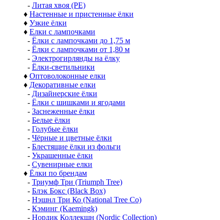
-
Литая хвоя (РЕ)
♦
Настенные и пристенные ёлки
♦
Узкие ёлки
♦
Елки с лампочками
-
Ёлки с лампочками до 1,75 м
-
Ёлки с лампочками от 1,80 м
-
Электрогирлянды на ёлку
-
Ёлки-светильники
♦
Оптоволоконные елки
♦
Декоративные елки
-
Дизайнерские ёлки
-
Ёлки с шишками и ягодами
-
Заснеженные ёлки
-
Белые ёлки
-
Голубые ёлки
-
Чёрные и цветные ёлки
-
Блестящие ёлки из фольги
-
Украшенные ёлки
-
Сувенирные елки
♦
Ёлки по брендам
-
Триумф Три (Triumph Tree)
-
Блэк Бокс (Black Box)
-
Нэшнл Три Ко (National Tree Co)
-
Кэминг (Kaemingk)
-
Нордик Коллекшн (Nordic Collection)