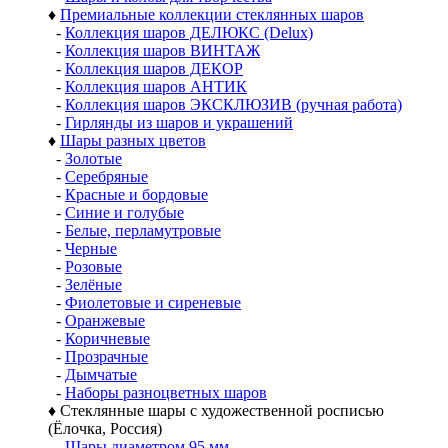
♦
Премиальные коллекции стеклянных шаров
-
Коллекция шаров ДЕЛЮКС (Delux)
-
Коллекция шаров ВИНТАЖ
-
Коллекция шаров ДЕКОР
-
Коллекция шаров АНТИК
-
Коллекция шаров ЭКСКЛЮЗИВ (ручная работа)
-
Гирлянды из шаров и украшений
♦
Шары разных цветов
-
Золотые
-
Серебряные
-
Красные и бордовые
-
Синие и голубые
-
Белые, перламутровые
-
Черные
-
Розовые
-
Зелёные
-
Фиолетовые и сиреневые
-
Оранжевые
-
Коричневые
-
Прозрачные
-
Дымчатые
-
Наборы разноцветных шаров
♦
Стеклянные шары с художественной росписью
(Ёлочка, Россия)
-
Шары диаметром 95 мм