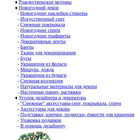
♦
Рождественские мотивы
♦
Новогодний декор
-
Новогодние наклейки-стикеры
-
Искусственный снег
-
Снежные покрывала
-
Новогодние спреи
-
Новогодние трафареты
-
Декоративные ленты
-
Банты
-
Ткани для декорирования
-
Бусы
-
Украшения из фольги
-
Мишура, дождь
-
Украшения из бумаги
-
Снежная коллекция
-
Натуральные материалы для декора
-
Настенные панно, растяжки
♦
Уголок дизайнера и декоратора
-
"Снежные" аксессуары-снег, покрывала, спреи
-
Аксессуары для декора
-
Подставки, крючки, подвески, ёмкости для хранения
-
Упаковка подарков
-
В помощь дизайнеру