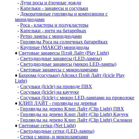
-
Лучи росы и ёлочные дожди
-
Капельки - занавесы и сосульки
-
Декоративные гирлянды и композиции с
минидиодами
-
Роса - кластеры и полукластеры
-
Капельки - нити на батарейках
-
Ретро лампы с минидиодами
-
Гирлянды Роса на солнечных батарейках
-
Крупные (МАКСИ) минидиоды
♦
Световые занавесы Плэй Лайт (Play Light)
-
Светодиодные занавесы (LED-лампы)
-
Светодиодные занавесы (микро LED-лампы)
-
Световые занавесы с микролампами
♦
Бахрома (сосульки) Айсикл Плэй Лайт (Icicle Play
Light)
-
Сосульки (Icicle) на проводе ПВХ
-
Сосульки (Icicle) на каучуке
-
Сосульки (Icicle) с микро LED-лампами на проволоке
♦
КЛИП ЛАЙТ - гирлянды на деревья
-
Гирлянды на дерево Клип Лайт (Clip Light) ПВХ
-
Гирлянды на дерево Клип Лайт (Clip Light) Каучук
-
Гирлянды на дерево Клип Лайт (Clip Light) Силикон
♦
Световые сетки (Net Light)
-
Светодиодные сетки (LED-лампы)
-
Сетки с мини- и микролампами