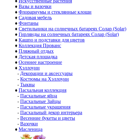
♦
Искусственные растения
♦
Вазы и вазочки
♦
Флорариумы и стеклянные клоши
♦
Садовая мебель
♦
Фонтаны
♦
Светильники на солнечных батареях Солар (Solar)
♦
Гирлянды на солнечных батареях Солар (Solar)
♦
Кашпо и подставки для цветов
♦
Коллекция Прованс
♦
Пляжный отдых
♦
Детская площадка
♦
Осеннее настроение
♦
Хэллоуин
-
Декорации и аксессуары
-
Костюмы на Хэллоуин
-
Тыквы
♦
Пасхальная коллекция
-
Пасхальные яйца
-
Пасхальные Зайцы
-
Пасхальные украшения
-
Пасхальный декор интерьера
-
Весенние букеты и цветы
-
Вазочки
♦
Масленица