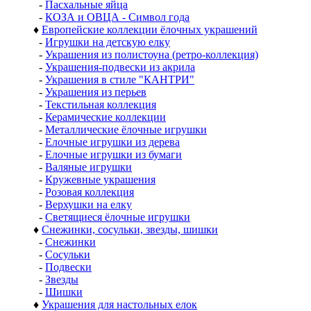
-
Пасхальные яйца
-
КОЗА и ОВЦА - Символ года
♦
Европейские коллекции ёлочных украшений
-
Игрушки на детскую елку
-
Украшения из полистоуна (ретро-коллекция)
-
Украшения-подвески из акрила
-
Украшения в стиле "КАНТРИ"
-
Украшения из перьев
-
Текстильная коллекция
-
Керамические коллекции
-
Металлические ёлочные игрушки
-
Елочные игрушки из дерева
-
Елочные игрушки из бумаги
-
Валяные игрушки
-
Кружевные украшения
-
Розовая коллекция
-
Верхушки на елку
-
Светящиеся ёлочные игрушки
♦
Снежинки, сосульки, звезды, шишки
-
Снежинки
-
Сосульки
-
Подвески
-
Звезды
-
Шишки
♦
Украшения для настольных елок