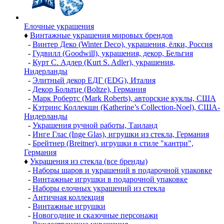
Елочные украшения
♦
Винтажные украшения мировых брендов
-
Винтер Деко (Winter Deco), украшения, ёлки, Россия
-
Гудвилл (Goodwill), украшения, декор, Бельгия
-
Курт С. Адлер (Kurt S. Adler), украшения,
Нидерланды
-
Элитный декор ЕДГ (EDG), Италия
-
Декор Больтце (Boltze), Германия
-
Марк Робертс (Mark Roberts), авторские куклы, США
-
Кэтринс Коллекшн (Katherine’s Collection-Noel), США-
Нидерланды
-
Украшения ручной работы, Таиланд
-
Инге Глас (Inge Glas), игрушки из стекла, Германия
-
Брейтнер (Breitner), игрушки в стиле "кантри",
Германия
♦
Украшения из стекла (все бренды)
-
Наборы шаров и украшений в подарочной упаковке
-
Винтажные игрушки в подарочной упаковке
-
Наборы елочных украшений из стекла
-
Античная коллекция
-
Винтажные игрушки
-
Новогодние и сказочные персонажи