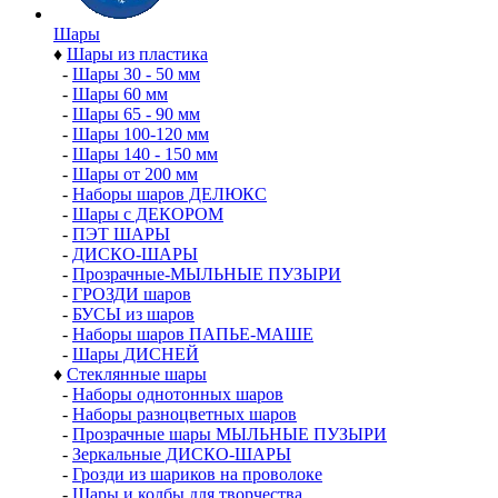
Шары
♦
Шары из пластика
-
Шары 30 - 50 мм
-
Шары 60 мм
-
Шары 65 - 90 мм
-
Шары 100-120 мм
-
Шары 140 - 150 мм
-
Шары от 200 мм
-
Наборы шаров ДЕЛЮКС
-
Шары с ДЕКОРОМ
-
ПЭТ ШАРЫ
-
ДИСКО-ШАРЫ
-
Прозрачные-МЫЛЬНЫЕ ПУЗЫРИ
-
ГРОЗДИ шаров
-
БУСЫ из шаров
-
Наборы шаров ПАПЬЕ-МАШЕ
-
Шары ДИСНЕЙ
♦
Стеклянные шары
-
Наборы однотонных шаров
-
Наборы разноцветных шаров
-
Прозрачные шары МЫЛЬНЫЕ ПУЗЫРИ
-
Зеркальные ДИСКО-ШАРЫ
-
Грозди из шариков на проволоке
-
Шары и колбы для творчества