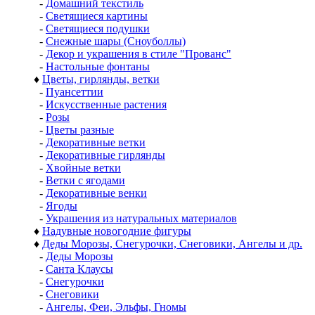
-
Домашний текстиль
-
Светящиеся картины
-
Светящиеся подушки
-
Снежные шары (Сноуболлы)
-
Декор и украшения в стиле "Прованс"
-
Настольные фонтаны
♦
Цветы, гирлянды, ветки
-
Пуансеттии
-
Искусственные растения
-
Розы
-
Цветы разные
-
Декоративные ветки
-
Декоративные гирлянды
-
Хвойные ветки
-
Ветки с ягодами
-
Декоративные венки
-
Ягоды
-
Украшения из натуральных материалов
♦
Надувные новогодние фигуры
♦
Деды Морозы, Снегурочки, Снеговики, Ангелы и др.
-
Деды Морозы
-
Санта Клаусы
-
Снегурочки
-
Снеговики
-
Ангелы, Феи, Эльфы, Гномы