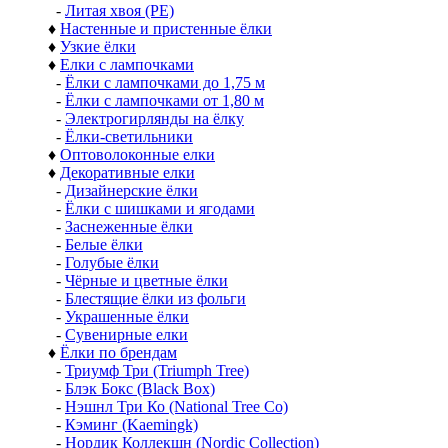
-
Литая хвоя (РЕ)
♦
Настенные и пристенные ёлки
♦
Узкие ёлки
♦
Елки с лампочками
-
Ёлки с лампочками до 1,75 м
-
Ёлки с лампочками от 1,80 м
-
Электрогирлянды на ёлку
-
Ёлки-светильники
♦
Оптоволоконные елки
♦
Декоративные елки
-
Дизайнерские ёлки
-
Ёлки с шишками и ягодами
-
Заснеженные ёлки
-
Белые ёлки
-
Голубые ёлки
-
Чёрные и цветные ёлки
-
Блестящие ёлки из фольги
-
Украшенные ёлки
-
Сувенирные елки
♦
Ёлки по брендам
-
Триумф Три (Triumph Tree)
-
Блэк Бокс (Black Box)
-
Нэшнл Три Ко (National Tree Co)
-
Кэминг (Kaemingk)
-
Нордик Коллекшн (Nordic Collection)