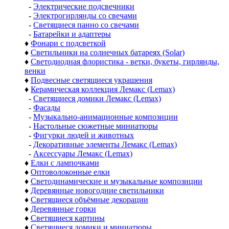
-
Электрические подсвечники
-
Электрогирлянды со свечами
-
Светящиеся панно со свечами
-
Батарейки и адаптеры
♦
Фонари с подсветкой
♦
Светильники на солнечных батареях (Solar)
♦
Светодиодная флористика - ветки, букеты, гирлянды,
венки
♦
Подвесные светящиеся украшения
♦
Керамическая коллекция Лемакс (Lemax)
-
Светящиеся домики Лемакс (Lemax)
-
Фасады
-
Музыкально-анимационные композиции
-
Настольные сюжетные миниатюры
-
Фигурки людей и животных
-
Декоративные элементы Лемакс (Lemax)
-
Аксессуары Лемакс (Lemax)
♦
Елки с лампочками
♦
Оптоволоконные елки
♦
Светодинамические и музыкальные композиции
♦
Деревянные новогодние светильники
♦
Светящиеся объёмные декорации
♦
Деревянные горки
♦
Светящиеся картины
♦
Светящиеся домики и миниатюры