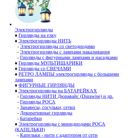
Электро­гирлянды
♦
Гирлянды на елку
♦
Электрогирлянды НИТЬ
-
Электрогирлянды со светодиодами
-
Электрогирлянды с лампами накаливания
-
Гирлянды с фигурными лампами и насадками
♦
Гирлянды МУЛЬТИШАРИКИ
♦
Гирлянды со СВЕЧАМИ
♦
РЕТРО ЛАМПЫ электрогирлянды с большими
лампами
♦
ФИГУРНЫЕ ГИРЛЯНДЫ
♦
Электрогирлянды на БАТАРЕЙКАХ
-
Гирлянды НИТИ Дюравайс (Durawise) и др.
-
Гирлянды РОСА
-
Занавесы, сосульки, сетки
-
Декоративные гирлянды
-
Батарейки
♦
Электрогирлянды с минидиодами РОСА
(КАПЕЛЬКИ)
-
Капельки - нити с адаптером от сети