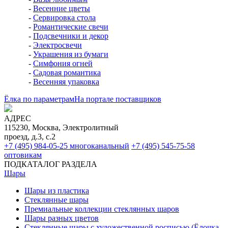
-
Весенние цветы
-
Сервировка стола
-
Романтические свечи
-
Подсвечники и декор
-
Электросвечи
-
Украшения из бумаги
-
Симфония огней
-
Садовая романтика
-
Весенняя упаковка
Ёлка по параметрам
На портале поставщиков
АДРЕС
115230, Москва, Электролитный
проезд, д.3, с.2
+7 (495) 984-05-25
многоканальный
+7 (495) 545-75-58
оптовикам
ПОДКАТАЛОГ РАЗДЕЛА
Шары
Шары из пластика
Стеклянные шары
Премиальные коллекции стеклянных шаров
Шары разных цветов
Стеклянные шары с художественной росписью (Ёлочка,