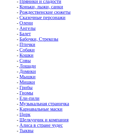
-
Пряники и сладости
-
Коньки, лыжи, санки
-
Рождественские сюжеты
-
Сказочные персонажи
-
Олени
-
Ангелы
-
Балет
-
Бабочки, Стрекозы
-
Птички
-
Собаки
-
Кошки
-
Совы
-
Лошади
-
Домики
-
Мышки
-
Мишки
-
Грибы
-
Гномы
-
Ели-пили
-
Музыкальная страничка
-
Карнавальные маски
-
Цирк
-
Щелкунчик и компания
-
Алиса в стране чудес
-
Тыквы