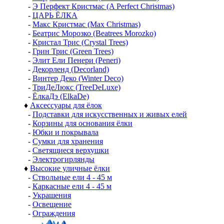
-
Э Перфект Кристмас (A Perfect Christmas)
-
ЦАРЬ ЁЛКА
-
Макс Кристмас (Max Christmas)
-
Беатрис Морозко (Beatrees Morozko)
-
Кристал Трис (Crystal Trees)
-
Грин Трис (Green Trees)
-
Элит Ели Пенери (Peneri)
-
Декорленд (Decorland)
-
Винтер Деко (Winter Deco)
-
ТриДеЛюкс (TreeDeLuxe)
-
ЁлкаДэ (ElkaDe)
♦
Аксессуары для ёлок
-
Подставки для искусственных и живых елей
-
Корзины для основания ёлки
-
Юбки и покрывала
-
Сумки для хранения
-
Светящиеся верхушки
-
Электрогирлянды
♦
Высокие уличные ёлки
-
Ствольные ели 4 - 45 м
-
Каркасные ели 4 - 45 м
-
Украшения
-
Освещение
-
Ограждения