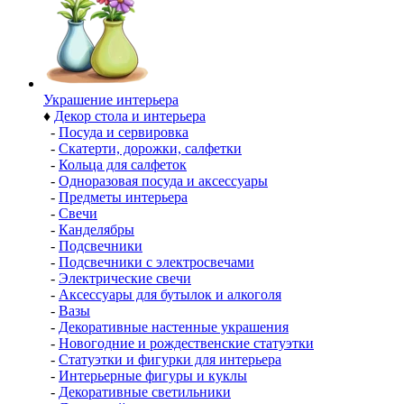
Украшение интерьера
♦
Декор стола и интерьера
-
Посуда и сервировка
-
Скатерти, дорожки, салфетки
-
Кольца для салфеток
-
Одноразовая посуда и аксессуары
-
Предметы интерьера
-
Свечи
-
Канделябры
-
Подсвечники
-
Подсвечники с электросвечами
-
Электрические свечи
-
Аксессуары для бутылок и алкоголя
-
Вазы
-
Декоративные настенные украшения
-
Новогодние и рождественские статуэтки
-
Статуэтки и фигурки для интерьера
-
Интерьерные фигуры и куклы
-
Декоративные светильники