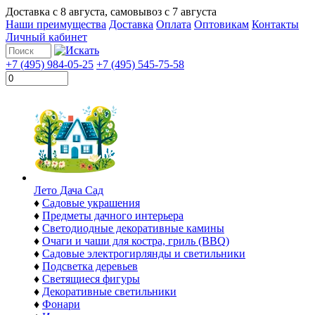
Доставка с
8 августа
, самовывоз с
7 августа
Наши преимущества
Доставка
Оплата
Оптовикам
Контакты
Личный кабинет
+7 (495) 984-05-25
+7 (495) 545-75-58
Лето Дача Сад
♦
Садовые украшения
♦
Предметы дачного интерьера
♦
Светодиодные декоративные камины
♦
Очаги и чаши для костра, гриль (BBQ)
♦
Садовые электрогирлянды и светильники
♦
Подсветка деревьев
♦
Светящиеся фигуры
♦
Декоративные светильники
♦
Фонари