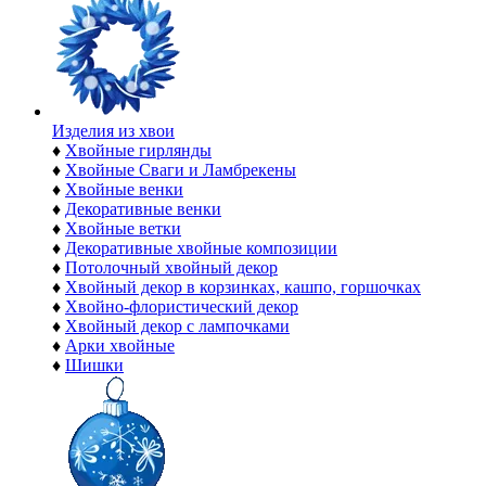
Изделия из хвои
♦
Хвойные гирлянды
♦
Хвойные Сваги и Ламбрекены
♦
Хвойные венки
♦
Декоративные венки
♦
Хвойные ветки
♦
Декоративные хвойные композиции
♦
Потолочный хвойный декор
♦
Хвойный декор в корзинках, кашпо, горшочках
♦
Хвойно-флористический декор
♦
Хвойный декор с лампочками
♦
Арки хвойные
♦
Шишки