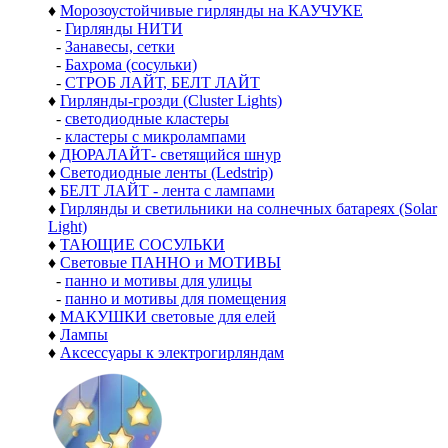
♦
Морозоустойчивые гирлянды на КАУЧУКЕ
-
Гирлянды НИТИ
-
Занавесы, сетки
-
Бахрома (сосульки)
-
СТРОБ ЛАЙТ, БЕЛТ ЛАЙТ
♦
Гирлянды-грозди (Cluster Lights)
-
светодиодные кластеры
-
кластеры с микролампами
♦
ДЮРАЛАЙТ- светящийся шнур
♦
Светодиодные ленты (Ledstrip)
♦
БЕЛТ ЛАЙТ - лента с лампами
♦
Гирлянды и светильники на солнечных батареях (Solar
Light)
♦
ТАЮЩИЕ СОСУЛЬКИ
♦
Световые ПАННО и МОТИВЫ
-
панно и мотивы для улицы
-
панно и мотивы для помещения
♦
МАКУШКИ световые для елей
♦
Лампы
♦
Аксессуары к электрогирляндам