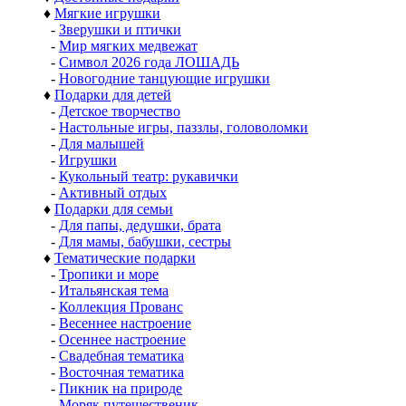
♦
Мягкие игрушки
-
Зверушки и птички
-
Мир мягких медвежат
-
Символ 2026 года ЛОШАДЬ
-
Новогодние танцующие игрушки
♦
Подарки для детей
-
Детское творчество
-
Настольные игры, паззлы, головоломки
-
Для малышей
-
Игрушки
-
Кукольный театр: рукавички
-
Активный отдых
♦
Подарки для семьи
-
Для папы, дедушки, брата
-
Для мамы, бабушки, сестры
♦
Тематические подарки
-
Тропики и море
-
Итальянская тема
-
Коллекция Прованс
-
Весеннее настроение
-
Осеннее настроение
-
Свадебная тематика
-
Восточная тематика
-
Пикник на природе
-
Моряк путешественик