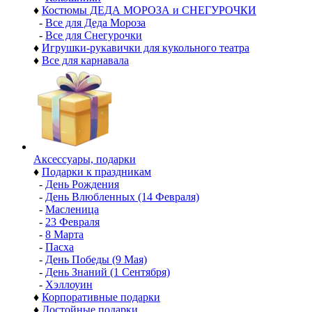
♦
Костюмы ДЕДА МОРОЗА и СНЕГУРОЧКИ
-
Все для Деда Мороза
-
Все для Снегурочки
♦
Игрушки-рукавички для кукольного театра
♦
Все для карнавала
Аксессуары, подарки
♦
Подарки к праздникам
-
День Рождения
-
День Влюбленных (14 Февраля)
-
Масленица
-
23 Февраля
-
8 Марта
-
Пасха
-
День Победы (9 Мая)
-
День Знаний (1 Сентября)
-
Хэллоуин
♦
Корпоративные подарки
♦
Достойные подарки