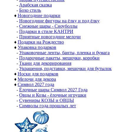
-
Арабская сказка
-
Бохо стиль
♦
Новогодние подарки
-
Новогодние фигуры на ёлку и под ёлку
-
Снежные шары - Сноуболлы
-
Подарки в стиле КАНТРИ
-
Приятные новогодние мелочи
♦
Подарки на Рождество
♦
Упаковка подарков
-
Упаковочные ленты, банты, пленка и бумага
-
Подарочные пакеты, мешочки, коробки
-
Ткани для декорирования
-
Украшения, подставки, мешочки для бутылок
♦
Носки для подарков
♦
Мелочи для декора
♦
Символ 2027 года
-
Ёлочные шары Символ 2027 Года
-
Овцы и Козы - ёлочные игрушки
-
Сувениры КОЗЫ и ОВЦЫ
-
Символы года прошлых лет