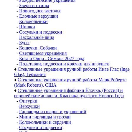
-
Рождественские украшения
-
Звери и птицы
-
Новогоднее застолье
-
Елочные верхушки
-
Колокольчики
-
Шишки
-
Сосульки и подвески
-
Пасхальные яйца
-
Бусы
-
Кошечки, Собачки
-
Светящиеся украшения
-
Коза и Овца - Символ 2027 года
-
Подставки, подвески и крючки для игрушек
♦
Стеклянные украшения ручной работы Инге Глас (Inge
Glas), Германия
♦
Стеклянные украшения ручной работы Марк Робертс
(Mark Roberts), США
♦
Стеклянные украшения фабрики Ёлочка, (Россия) и
европейские аналоги. Классика русского Нового Года
-
Фигурки
-
Верхушки
-
Гирлянды из шаров и украшений
-
Мини гирлянды и грозди
-
Колокольчики и сердечки
-
Сосульки и подвески