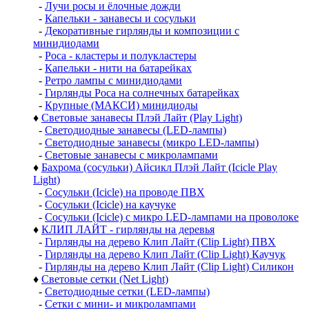
-
Лучи росы и ёлочные дожди
-
Капельки - занавесы и сосульки
-
Декоративные гирлянды и композиции с
минидиодами
-
Роса - кластеры и полукластеры
-
Капельки - нити на батарейках
-
Ретро лампы с минидиодами
-
Гирлянды Роса на солнечных батарейках
-
Крупные (МАКСИ) минидиоды
♦
Световые занавесы Плэй Лайт (Play Light)
-
Светодиодные занавесы (LED-лампы)
-
Светодиодные занавесы (микро LED-лампы)
-
Световые занавесы с микролампами
♦
Бахрома (сосульки) Айсикл Плэй Лайт (Icicle Play
Light)
-
Сосульки (Icicle) на проводе ПВХ
-
Сосульки (Icicle) на каучуке
-
Сосульки (Icicle) с микро LED-лампами на проволоке
♦
КЛИП ЛАЙТ - гирлянды на деревья
-
Гирлянды на дерево Клип Лайт (Clip Light) ПВХ
-
Гирлянды на дерево Клип Лайт (Clip Light) Каучук
-
Гирлянды на дерево Клип Лайт (Clip Light) Силикон
♦
Световые сетки (Net Light)
-
Светодиодные сетки (LED-лампы)
-
Сетки с мини- и микролампами