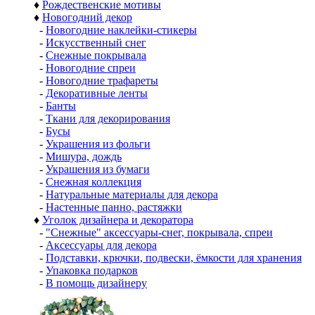
♦
Рождественские мотивы
♦
Новогодний декор
-
Новогодние наклейки-стикеры
-
Искусственный снег
-
Снежные покрывала
-
Новогодние спреи
-
Новогодние трафареты
-
Декоративные ленты
-
Банты
-
Ткани для декорирования
-
Бусы
-
Украшения из фольги
-
Мишура, дождь
-
Украшения из бумаги
-
Снежная коллекция
-
Натуральные материалы для декора
-
Настенные панно, растяжки
♦
Уголок дизайнера и декоратора
-
"Снежные" аксессуары-снег, покрывала, спреи
-
Аксессуары для декора
-
Подставки, крючки, подвески, ёмкости для хранения
-
Упаковка подарков
-
В помощь дизайнеру