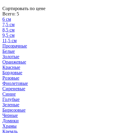
Cортировать по цене
Всего: 5
6 см
7,5 см
8,5 см
9,5 см
11,5 см
Прозрачные
Белые
Золотые
Оранжевые
Красные
Бордовые
Розовые
Фиолетовые
Сиреневые
Синие
Голубые
Зеленые
Бирюзовые
Черные
Домики
Храмы
Кремль