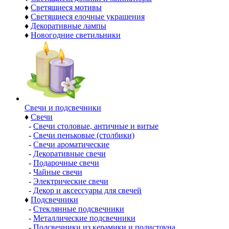
♦
Светящиеся мотивы
♦
Светящиеся елочные украшения
♦
Декоративные лампы
♦
Новогодние светильники
Свечи и подсвечники
♦
Свечи
-
Свечи столовые, античные и витые
-
Свечи пеньковые (столбики)
-
Свечи ароматические
-
Декоративные свечи
-
Подарочные свечи
-
Чайные свечи
-
Электрические свечи
-
Декор и аксессуары для свечей
♦
Подсвечники
-
Стеклянные подсвечники
-
Металлические подсвечники
-
Подсвечники из керамики и полистоуна