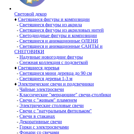
Световой декор
♦
Светящиеся фигуры и композиции
-
Светящиеся фигуры из акрила
-
Светящиеся фигуры из акриловых нитей
-
Светодиодные фигуры и композиции
-
Светящиеся и анимационные ОЛЕНИ
-
Светящиеся и анимационные САНТЫ и
СНЕГОВИКИ
-
Надувные новогодние фигуры
-
Снежная коллекция с подсветкой
♦
Светящиеся деревья
-
Светящиеся мини деревца до 90 см
-
Светящиеся деревья 1-3 м
♦
Электрические свечи и подсвечники
-
Чайные электросвечи
-
Классические "мерцающие" свечи-столбики
-
Свечи с "живым" пламенем
-
Электрические столовые свечи
-
Свечи с "натуральным фитильком"
-
Свечи в стаканах
-
Декоративные свечи
-
Горки с электросвечами
-
Фонари со свечами