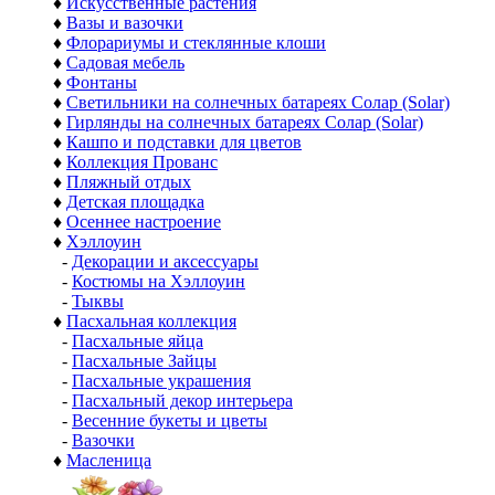
♦
Искусственные растения
♦
Вазы и вазочки
♦
Флорариумы и стеклянные клоши
♦
Садовая мебель
♦
Фонтаны
♦
Светильники на солнечных батареях Солар (Solar)
♦
Гирлянды на солнечных батареях Солар (Solar)
♦
Кашпо и подставки для цветов
♦
Коллекция Прованс
♦
Пляжный отдых
♦
Детская площадка
♦
Осеннее настроение
♦
Хэллоуин
-
Декорации и аксессуары
-
Костюмы на Хэллоуин
-
Тыквы
♦
Пасхальная коллекция
-
Пасхальные яйца
-
Пасхальные Зайцы
-
Пасхальные украшения
-
Пасхальный декор интерьера
-
Весенние букеты и цветы
-
Вазочки
♦
Масленица