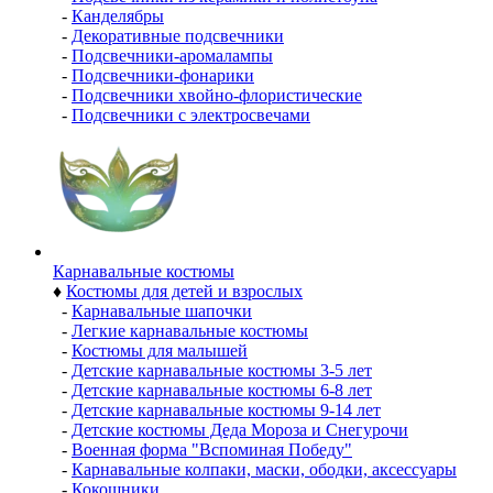
-
Канделябры
-
Декоративные подсвечники
-
Подсвечники-аромалампы
-
Подсвечники-фонарики
-
Подсвечники хвойно-флористические
-
Подсвечники с электросвечами
Карнавальные костюмы
♦
Костюмы для детей и взрослых
-
Карнавальные шапочки
-
Легкие карнавальные костюмы
-
Костюмы для малышей
-
Детские карнавальные костюмы 3-5 лет
-
Детские карнавальные костюмы 6-8 лет
-
Детские карнавальные костюмы 9-14 лет
-
Детские костюмы Деда Мороза и Снегурочи
-
Военная форма "Вспоминая Победу"
-
Карнавальные колпаки, маски, ободки, аксессуары
-
Кокошники