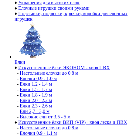
♦
Украшения для высоких елок
♦
Елочные игрушки своими руками
♦
Подставки, подвески, крючки, коробки для елочных
игрушек
Елки
♦
Искусственные ёлки ЭКОНОМ - хвоя ПВХ
-
Настольные елочки до 0,8 м
-
Елочки 0,9 - 1,0 м
-
Елки 1,2 - 1,4 м
-
Елки 1,5 - 1,7 м
-
Елки 1,8 - 1,9 м
-
Елки 2,0 - 2,2 м
-
Елки 2,3 - 2,6 м
-
Ели 2,7 - 3,0 м
-
Высокие ели от 3,5 - 5 м
♦
Искусственные ёлки ВИП (VIP) - хвоя леска и ПВХ
-
Настольные елочки до 0,8 м
-
Елочки 0,9 - 1,1 м