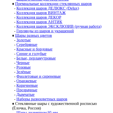
♦
Премиальные коллекции стеклянных шаров
-
Коллекция шаров ДЕЛЮКС (Delux)
-
Коллекция шаров ВИНТАЖ
-
Коллекция шаров ДЕКОР
-
Коллекция шаров АНТИК
-
Коллекция шаров ЭКСКЛЮЗИВ (ручная работа)
-
Гирлянды из шаров и украшений
♦
Шары разных цветов
-
Золотые
-
Серебряные
-
Красные и бордовые
-
Синие и голубые
-
Белые, перламутровые
-
Черные
-
Розовые
-
Зелёные
-
Фиолетовые и сиреневые
-
Оранжевые
-
Коричневые
-
Прозрачные
-
Дымчатые
-
Наборы разноцветных шаров
♦
Стеклянные шары с художественной росписью
(Ёлочка, Россия)
-
Шары диаметром 95 мм