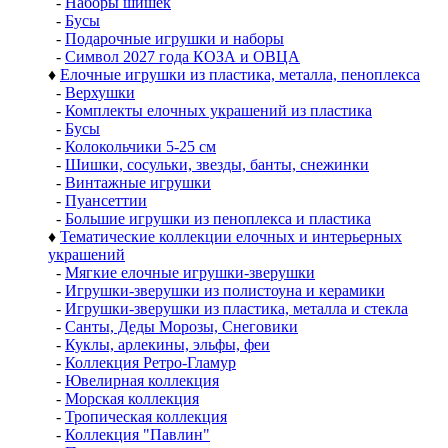
-
Наборы шишек
-
Бусы
-
Подарочные игрушки и наборы
-
Символ 2027 года КОЗА и ОВЦА
♦
Елочные игрушки из пластика, металла, пеноплекса
-
Верхушки
-
Комплекты елочных украшений из пластика
-
Бусы
-
Колокольчики 5-25 см
-
Шишки, сосульки, звезды, банты, снежинки
-
Винтажные игрушки
-
Пуансеттии
-
Большие игрушки из пеноплекса и пластика
♦
Тематические коллекции елочных и интерьерных
украшений
-
Мягкие елочные игрушки-зверушки
-
Игрушки-зверушки из полистоуна и керамики
-
Игрушки-зверушки из пластика, металла и стекла
-
Санты, Деды Морозы, Снеговики
-
Куклы, арлекины, эльфы, феи
-
Коллекция Ретро-Гламур
-
Ювелирная коллекция
-
Морская коллекция
-
Тропическая коллекция
-
Коллекция "Павлин"