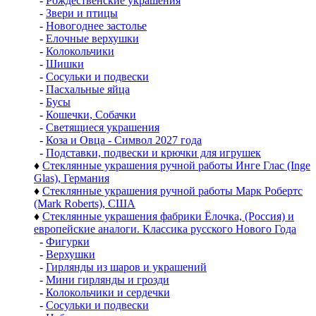
-
Рождественские украшения
-
Звери и птицы
-
Новогоднее застолье
-
Елочные верхушки
-
Колокольчики
-
Шишки
-
Сосульки и подвески
-
Пасхальные яйца
-
Бусы
-
Кошечки, Собачки
-
Светящиеся украшения
-
Коза и Овца - Символ 2027 года
-
Подставки, подвески и крючки для игрушек
♦
Стеклянные украшения ручной работы Инге Глас (Inge
Glas), Германия
♦
Стеклянные украшения ручной работы Марк Робертс
(Mark Roberts), США
♦
Стеклянные украшения фабрики Ёлочка, (Россия) и
европейские аналоги. Классика русского Нового Года
-
Фигурки
-
Верхушки
-
Гирлянды из шаров и украшений
-
Мини гирлянды и грозди
-
Колокольчики и сердечки
-
Сосульки и подвески