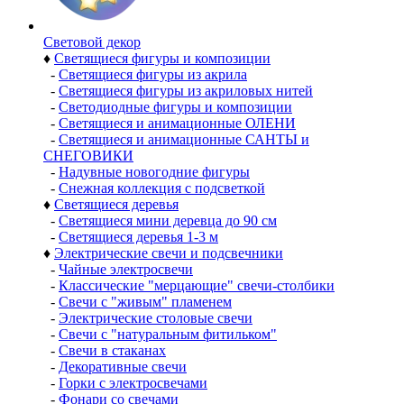
Световой декор
♦
Светящиеся фигуры и композиции
-
Светящиеся фигуры из акрила
-
Светящиеся фигуры из акриловых нитей
-
Светодиодные фигуры и композиции
-
Светящиеся и анимационные ОЛЕНИ
-
Светящиеся и анимационные САНТЫ и
СНЕГОВИКИ
-
Надувные новогодние фигуры
-
Снежная коллекция с подсветкой
♦
Светящиеся деревья
-
Светящиеся мини деревца до 90 см
-
Светящиеся деревья 1-3 м
♦
Электрические свечи и подсвечники
-
Чайные электросвечи
-
Классические "мерцающие" свечи-столбики
-
Свечи с "живым" пламенем
-
Электрические столовые свечи
-
Свечи с "натуральным фитильком"
-
Свечи в стаканах
-
Декоративные свечи
-
Горки с электросвечами
-
Фонари со свечами