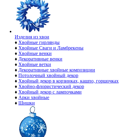
Изделия из хвои
♦
Хвойные гирлянды
♦
Хвойные Сваги и Ламбрекены
♦
Хвойные венки
♦
Декоративные венки
♦
Хвойные ветки
♦
Декоративные хвойные композиции
♦
Потолочный хвойный декор
♦
Хвойный декор в корзинках, кашпо, горшочках
♦
Хвойно-флористический декор
♦
Хвойный декор с лампочками
♦
Арки хвойные
♦
Шишки