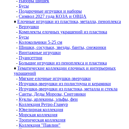
-
Наборы шишек
-
Бусы
-
Подарочные игрушки и наборы
-
Символ 2027 года КОЗА и ОВЦА
♦
Елочные игрушки из пластика, металла, пеноплекса
-
Верхушки
-
Комплекты елочных украшений из пластика
-
Бусы
-
Колокольчики 5-25 см
-
Шишки, сосульки, звезды, банты, снежинки
-
Винтажные игрушки
-
Пуансеттии
-
Большие игрушки из пеноплекса и пластика
♦
Тематические коллекции елочных и интерьерных
украшений
-
Мягкие елочные игрушки-зверушки
-
Игрушки-зверушки из полистоуна и керамики
-
Игрушки-зверушки из пластика, металла и стекла
-
Санты, Деды Морозы, Снеговики
-
Куклы, арлекины, эльфы, феи
-
Коллекция Ретро-Гламур
-
Ювелирная коллекция
-
Морская коллекция
-
Тропическая коллекция
-
Коллекция "Павлин"