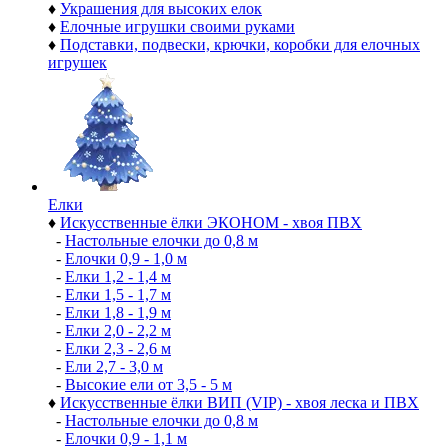
♦
Украшения для высоких елок
♦
Елочные игрушки своими руками
♦
Подставки, подвески, крючки, коробки для елочных
игрушек
Елки
♦
Искусственные ёлки ЭКОНОМ - хвоя ПВХ
-
Настольные елочки до 0,8 м
-
Елочки 0,9 - 1,0 м
-
Елки 1,2 - 1,4 м
-
Елки 1,5 - 1,7 м
-
Елки 1,8 - 1,9 м
-
Елки 2,0 - 2,2 м
-
Елки 2,3 - 2,6 м
-
Ели 2,7 - 3,0 м
-
Высокие ели от 3,5 - 5 м
♦
Искусственные ёлки ВИП (VIP) - хвоя леска и ПВХ
-
Настольные елочки до 0,8 м
-
Елочки 0,9 - 1,1 м