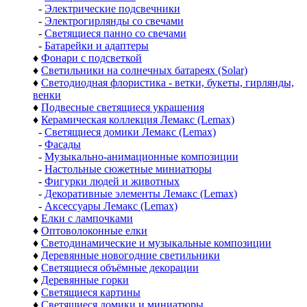
-
Электрические подсвечники
-
Электрогирлянды со свечами
-
Светящиеся панно со свечами
-
Батарейки и адаптеры
♦
Фонари с подсветкой
♦
Светильники на солнечных батареях (Solar)
♦
Светодиодная флористика - ветки, букеты, гирлянды,
венки
♦
Подвесные светящиеся украшения
♦
Керамическая коллекция Лемакс (Lemax)
-
Светящиеся домики Лемакс (Lemax)
-
Фасады
-
Музыкально-анимационные композиции
-
Настольные сюжетные миниатюры
-
Фигурки людей и животных
-
Декоративные элементы Лемакс (Lemax)
-
Аксессуары Лемакс (Lemax)
♦
Елки с лампочками
♦
Оптоволоконные елки
♦
Светодинамические и музыкальные композиции
♦
Деревянные новогодние светильники
♦
Светящиеся объёмные декорации
♦
Деревянные горки
♦
Светящиеся картины
♦
Светящиеся домики и миниатюры