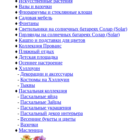
♦
Искусственные растения
♦
Вазы и вазочки
♦
Флорариумы и стеклянные клоши
♦
Садовая мебель
♦
Фонтаны
♦
Светильники на солнечных батареях Солар (Solar)
♦
Гирлянды на солнечных батареях Солар (Solar)
♦
Кашпо и подставки для цветов
♦
Коллекция Прованс
♦
Пляжный отдых
♦
Детская площадка
♦
Осеннее настроение
♦
Хэллоуин
-
Декорации и аксессуары
-
Костюмы на Хэллоуин
-
Тыквы
♦
Пасхальная коллекция
-
Пасхальные яйца
-
Пасхальные Зайцы
-
Пасхальные украшения
-
Пасхальный декор интерьера
-
Весенние букеты и цветы
-
Вазочки
♦
Масленица