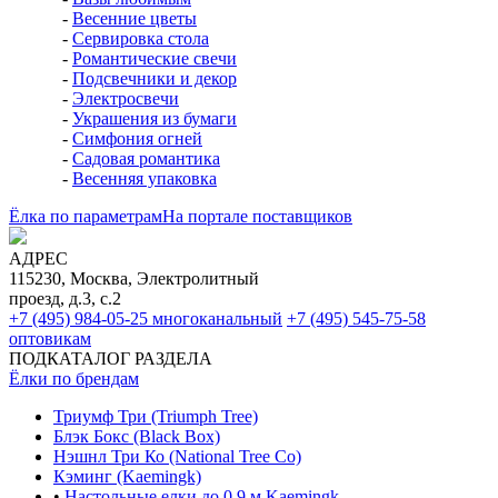
-
Весенние цветы
-
Сервировка стола
-
Романтические свечи
-
Подсвечники и декор
-
Электросвечи
-
Украшения из бумаги
-
Симфония огней
-
Садовая романтика
-
Весенняя упаковка
Ёлка по параметрам
На портале поставщиков
АДРЕС
115230, Москва, Электролитный
проезд, д.3, с.2
+7 (495) 984-05-25
многоканальный
+7 (495) 545-75-58
оптовикам
ПОДКАТАЛОГ РАЗДЕЛА
Ёлки по брендам
Триумф Три (Triumph Tree)
Блэк Бокс (Black Box)
Нэшнл Три Ко (National Tree Co)
Кэминг (Kaemingk)
•
Настольные елки до 0,9 м Kaemingk