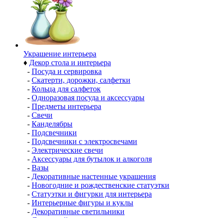
Украшение интерьера
♦
Декор стола и интерьера
-
Посуда и сервировка
-
Скатерти, дорожки, салфетки
-
Кольца для салфеток
-
Одноразовая посуда и аксессуары
-
Предметы интерьера
-
Свечи
-
Канделябры
-
Подсвечники
-
Подсвечники с электросвечами
-
Электрические свечи
-
Аксессуары для бутылок и алкоголя
-
Вазы
-
Декоративные настенные украшения
-
Новогодние и рождественские статуэтки
-
Статуэтки и фигурки для интерьера
-
Интерьерные фигуры и куклы
-
Декоративные светильники