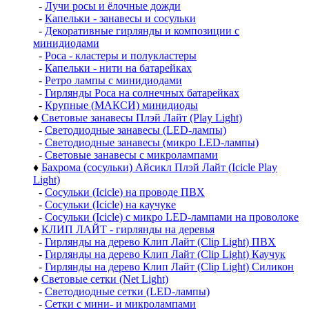
-
Лучи росы и ёлочные дожди
-
Капельки - занавесы и сосульки
-
Декоративные гирлянды и композиции с
минидиодами
-
Роса - кластеры и полукластеры
-
Капельки - нити на батарейках
-
Ретро лампы с минидиодами
-
Гирлянды Роса на солнечных батарейках
-
Крупные (МАКСИ) минидиоды
♦
Световые занавесы Плэй Лайт (Play Light)
-
Светодиодные занавесы (LED-лампы)
-
Светодиодные занавесы (микро LED-лампы)
-
Световые занавесы с микролампами
♦
Бахрома (сосульки) Айсикл Плэй Лайт (Icicle Play
Light)
-
Сосульки (Icicle) на проводе ПВХ
-
Сосульки (Icicle) на каучуке
-
Сосульки (Icicle) с микро LED-лампами на проволоке
♦
КЛИП ЛАЙТ - гирлянды на деревья
-
Гирлянды на дерево Клип Лайт (Clip Light) ПВХ
-
Гирлянды на дерево Клип Лайт (Clip Light) Каучук
-
Гирлянды на дерево Клип Лайт (Clip Light) Силикон
♦
Световые сетки (Net Light)
-
Светодиодные сетки (LED-лампы)
-
Сетки с мини- и микролампами