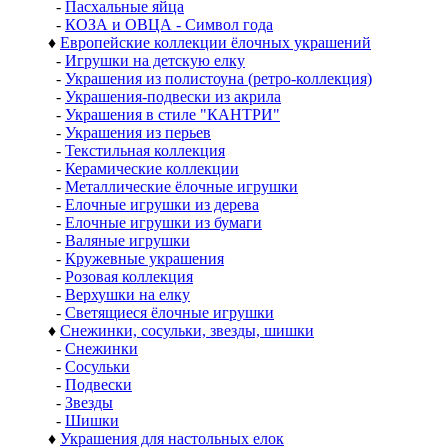
-
Пасхальные яйца
-
КОЗА и ОВЦА - Символ года
♦
Европейские коллекции ёлочных украшений
-
Игрушки на детскую елку
-
Украшения из полистоуна (ретро-коллекция)
-
Украшения-подвески из акрила
-
Украшения в стиле "КАНТРИ"
-
Украшения из перьев
-
Текстильная коллекция
-
Керамические коллекции
-
Металлические ёлочные игрушки
-
Елочные игрушки из дерева
-
Елочные игрушки из бумаги
-
Валяные игрушки
-
Кружевные украшения
-
Розовая коллекция
-
Верхушки на елку
-
Светящиеся ёлочные игрушки
♦
Снежинки, сосульки, звезды, шишки
-
Снежинки
-
Сосульки
-
Подвески
-
Звезды
-
Шишки
♦
Украшения для настольных елок