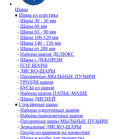
Шары
♦
Шары из пластика
-
Шары 30 - 50 мм
-
Шары 60 мм
-
Шары 65 - 90 мм
-
Шары 100-120 мм
-
Шары 140 - 150 мм
-
Шары от 200 мм
-
Наборы шаров ДЕЛЮКС
-
Шары с ДЕКОРОМ
-
ПЭТ ШАРЫ
-
ДИСКО-ШАРЫ
-
Прозрачные-МЫЛЬНЫЕ ПУЗЫРИ
-
ГРОЗДИ шаров
-
БУСЫ из шаров
-
Наборы шаров ПАПЬЕ-МАШЕ
-
Шары ДИСНЕЙ
♦
Стеклянные шары
-
Наборы однотонных шаров
-
Наборы разноцветных шаров
-
Прозрачные шары МЫЛЬНЫЕ ПУЗЫРИ
-
Зеркальные ДИСКО-ШАРЫ
-
Грозди из шариков на проволоке
-
Шары и колбы для творчества