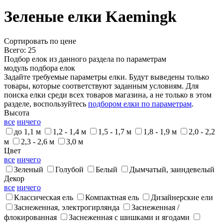
Зеленые елки Kaemingk
Cортировать по цене
Всего: 25
Подбор елок из данного раздела по параметрам
модуль подбора елок
Задайте требуемые параметры елки. Будут выведены только
товары, которые соответствуют заданным условиям. Для
поиска елки среди всех товаров магазина, а не только в этом
разделе, воспользуйтесь
подбором елки по параметрам
.
Высота
все
ничего
до 1,1 м
1,2 - 1,4 м
1,5 - 1,7 м
1,8 - 1,9 м
2,0 - 2,2
м
2,3 - 2,6 м
3,0 м
Цвет
все
ничего
Зеленый
Голубой
Белый
Дымчатый, заиндевелый
Декор
все
ничего
Классическая ель
Компактная ель
Дизайнерские ели
Заснеженная, электрогирлянда
Заснеженная /
флокированная
Заснеженная с шишками и ягодами