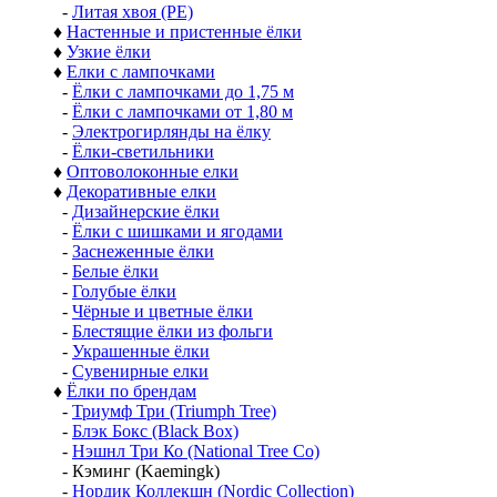
-
Литая хвоя (РЕ)
♦
Настенные и пристенные ёлки
♦
Узкие ёлки
♦
Елки с лампочками
-
Ёлки с лампочками до 1,75 м
-
Ёлки с лампочками от 1,80 м
-
Электрогирлянды на ёлку
-
Ёлки-светильники
♦
Оптоволоконные елки
♦
Декоративные елки
-
Дизайнерские ёлки
-
Ёлки с шишками и ягодами
-
Заснеженные ёлки
-
Белые ёлки
-
Голубые ёлки
-
Чёрные и цветные ёлки
-
Блестящие ёлки из фольги
-
Украшенные ёлки
-
Сувенирные елки
♦
Ёлки по брендам
-
Триумф Три (Triumph Tree)
-
Блэк Бокс (Black Box)
-
Нэшнл Три Ко (National Tree Co)
-
Кэминг (Kaemingk)
-
Нордик Коллекшн (Nordic Collection)