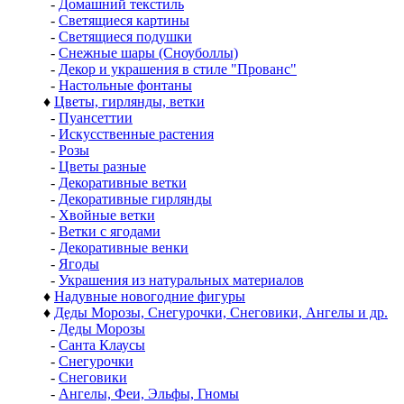
-
Домашний текстиль
-
Светящиеся картины
-
Светящиеся подушки
-
Снежные шары (Сноуболлы)
-
Декор и украшения в стиле "Прованс"
-
Настольные фонтаны
♦
Цветы, гирлянды, ветки
-
Пуансеттии
-
Искусственные растения
-
Розы
-
Цветы разные
-
Декоративные ветки
-
Декоративные гирлянды
-
Хвойные ветки
-
Ветки с ягодами
-
Декоративные венки
-
Ягоды
-
Украшения из натуральных материалов
♦
Надувные новогодние фигуры
♦
Деды Морозы, Снегурочки, Снеговики, Ангелы и др.
-
Деды Морозы
-
Санта Клаусы
-
Снегурочки
-
Снеговики
-
Ангелы, Феи, Эльфы, Гномы