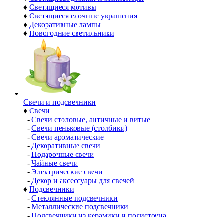
♦
Светящиеся мотивы
♦
Светящиеся елочные украшения
♦
Декоративные лампы
♦
Новогодние светильники
Свечи и подсвечники
♦
Свечи
-
Свечи столовые, античные и витые
-
Свечи пеньковые (столбики)
-
Свечи ароматические
-
Декоративные свечи
-
Подарочные свечи
-
Чайные свечи
-
Электрические свечи
-
Декор и аксессуары для свечей
♦
Подсвечники
-
Стеклянные подсвечники
-
Металлические подсвечники
-
Подсвечники из керамики и полистоуна