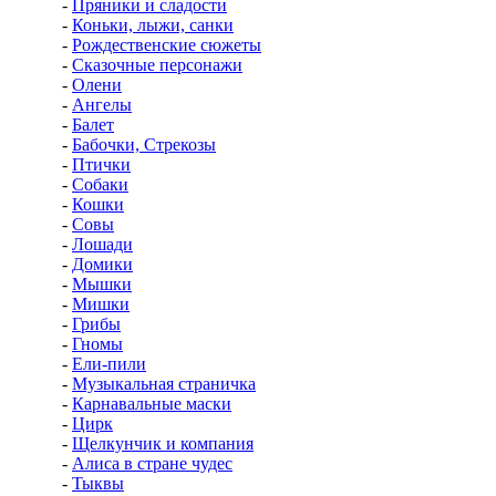
-
Пряники и сладости
-
Коньки, лыжи, санки
-
Рождественские сюжеты
-
Сказочные персонажи
-
Олени
-
Ангелы
-
Балет
-
Бабочки, Стрекозы
-
Птички
-
Собаки
-
Кошки
-
Совы
-
Лошади
-
Домики
-
Мышки
-
Мишки
-
Грибы
-
Гномы
-
Ели-пили
-
Музыкальная страничка
-
Карнавальные маски
-
Цирк
-
Щелкунчик и компания
-
Алиса в стране чудес
-
Тыквы