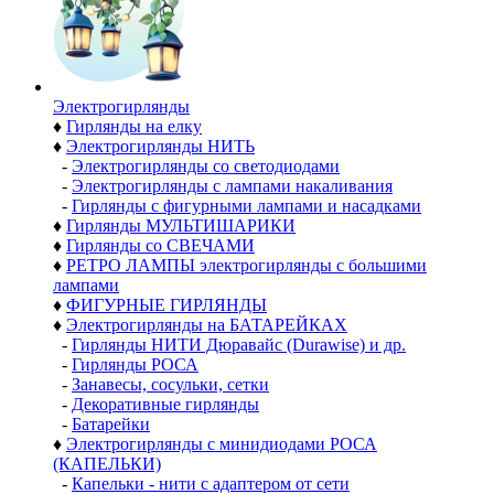
Электро­гирлянды
♦
Гирлянды на елку
♦
Электрогирлянды НИТЬ
-
Электрогирлянды со светодиодами
-
Электрогирлянды с лампами накаливания
-
Гирлянды с фигурными лампами и насадками
♦
Гирлянды МУЛЬТИШАРИКИ
♦
Гирлянды со СВЕЧАМИ
♦
РЕТРО ЛАМПЫ электрогирлянды с большими
лампами
♦
ФИГУРНЫЕ ГИРЛЯНДЫ
♦
Электрогирлянды на БАТАРЕЙКАХ
-
Гирлянды НИТИ Дюравайс (Durawise) и др.
-
Гирлянды РОСА
-
Занавесы, сосульки, сетки
-
Декоративные гирлянды
-
Батарейки
♦
Электрогирлянды с минидиодами РОСА
(КАПЕЛЬКИ)
-
Капельки - нити с адаптером от сети