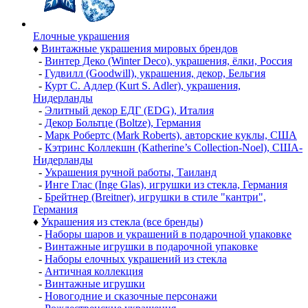
Елочные украшения
♦
Винтажные украшения мировых брендов
-
Винтер Деко (Winter Deco), украшения, ёлки, Россия
-
Гудвилл (Goodwill), украшения, декор, Бельгия
-
Курт С. Адлер (Kurt S. Adler), украшения,
Нидерланды
-
Элитный декор ЕДГ (EDG), Италия
-
Декор Больтце (Boltze), Германия
-
Марк Робертс (Mark Roberts), авторские куклы, США
-
Кэтринс Коллекшн (Katherine’s Collection-Noel), США-
Нидерланды
-
Украшения ручной работы, Таиланд
-
Инге Глас (Inge Glas), игрушки из стекла, Германия
-
Брейтнер (Breitner), игрушки в стиле "кантри",
Германия
♦
Украшения из стекла (все бренды)
-
Наборы шаров и украшений в подарочной упаковке
-
Винтажные игрушки в подарочной упаковке
-
Наборы елочных украшений из стекла
-
Античная коллекция
-
Винтажные игрушки
-
Новогодние и сказочные персонажи