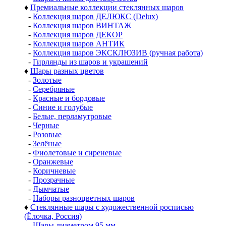
♦
Премиальные коллекции стеклянных шаров
-
Коллекция шаров ДЕЛЮКС (Delux)
-
Коллекция шаров ВИНТАЖ
-
Коллекция шаров ДЕКОР
-
Коллекция шаров АНТИК
-
Коллекция шаров ЭКСКЛЮЗИВ (ручная работа)
-
Гирлянды из шаров и украшений
♦
Шары разных цветов
-
Золотые
-
Серебряные
-
Красные и бордовые
-
Синие и голубые
-
Белые, перламутровые
-
Черные
-
Розовые
-
Зелёные
-
Фиолетовые и сиреневые
-
Оранжевые
-
Коричневые
-
Прозрачные
-
Дымчатые
-
Наборы разноцветных шаров
♦
Стеклянные шары с художественной росписью
(Ёлочка, Россия)
-
Шары диаметром 95 мм