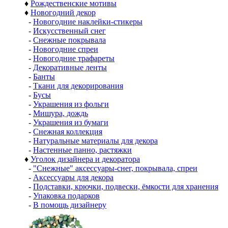
♦
Рождественские мотивы
♦
Новогодний декор
-
Новогодние наклейки-стикеры
-
Искусственный снег
-
Снежные покрывала
-
Новогодние спреи
-
Новогодние трафареты
-
Декоративные ленты
-
Банты
-
Ткани для декорирования
-
Бусы
-
Украшения из фольги
-
Мишура, дождь
-
Украшения из бумаги
-
Снежная коллекция
-
Натуральные материалы для декора
-
Настенные панно, растяжки
♦
Уголок дизайнера и декоратора
-
"Снежные" аксессуары-снег, покрывала, спреи
-
Аксессуары для декора
-
Подставки, крючки, подвески, ёмкости для хранения
-
Упаковка подарков
-
В помощь дизайнеру