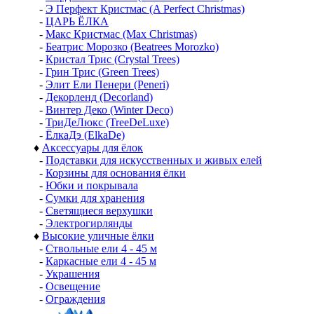
-
Э Перфект Кристмас (A Perfect Christmas)
-
ЦАРЬ ЁЛКА
-
Макс Кристмас (Max Christmas)
-
Беатрис Морозко (Beatrees Morozko)
-
Кристал Трис (Crystal Trees)
-
Грин Трис (Green Trees)
-
Элит Ели Пенери (Peneri)
-
Декорленд (Decorland)
-
Винтер Деко (Winter Deco)
-
ТриДеЛюкс (TreeDeLuxe)
-
ЁлкаДэ (ElkaDe)
♦
Аксессуары для ёлок
-
Подставки для искусственных и живых елей
-
Корзины для основания ёлки
-
Юбки и покрывала
-
Сумки для хранения
-
Светящиеся верхушки
-
Электрогирлянды
♦
Высокие уличные ёлки
-
Ствольные ели 4 - 45 м
-
Каркасные ели 4 - 45 м
-
Украшения
-
Освещение
-
Ограждения