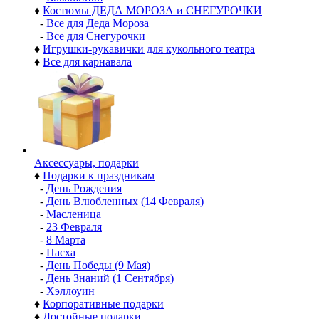
♦
Костюмы ДЕДА МОРОЗА и СНЕГУРОЧКИ
-
Все для Деда Мороза
-
Все для Снегурочки
♦
Игрушки-рукавички для кукольного театра
♦
Все для карнавала
Аксессуары, подарки
♦
Подарки к праздникам
-
День Рождения
-
День Влюбленных (14 Февраля)
-
Масленица
-
23 Февраля
-
8 Марта
-
Пасха
-
День Победы (9 Мая)
-
День Знаний (1 Сентября)
-
Хэллоуин
♦
Корпоративные подарки
♦
Достойные подарки