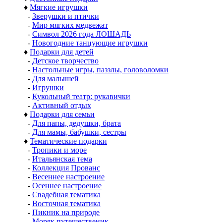
♦
Мягкие игрушки
-
Зверушки и птички
-
Мир мягких медвежат
-
Символ 2026 года ЛОШАДЬ
-
Новогодние танцующие игрушки
♦
Подарки для детей
-
Детское творчество
-
Настольные игры, паззлы, головоломки
-
Для малышей
-
Игрушки
-
Кукольный театр: рукавички
-
Активный отдых
♦
Подарки для семьи
-
Для папы, дедушки, брата
-
Для мамы, бабушки, сестры
♦
Тематические подарки
-
Тропики и море
-
Итальянская тема
-
Коллекция Прованс
-
Весеннее настроение
-
Осеннее настроение
-
Свадебная тематика
-
Восточная тематика
-
Пикник на природе
-
Моряк путешественик