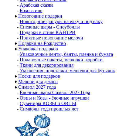
-
Арабская сказка
-
Бохо стиль
♦
Новогодние подарки
-
Новогодние фигуры на ёлку и под ёлку
-
Снежные шары - Сноуболлы
-
Подарки в стиле КАНТРИ
-
Приятные новогодние мелочи
♦
Подарки на Рождество
♦
Упаковка подарков
-
Упаковочные ленты, банты, пленка и бумага
-
Подарочные пакеты, мешочки, коробки
-
Ткани для декорирования
-
Украшения, подставки, мешочки для бутылок
♦
Носки для подарков
♦
Мелочи для декора
♦
Символ 2027 года
-
Ёлочные шары Символ 2027 Года
-
Овцы и Козы - ёлочные игрушки
-
Сувениры КОЗЫ и ОВЦЫ
-
Символы года прошлых лет