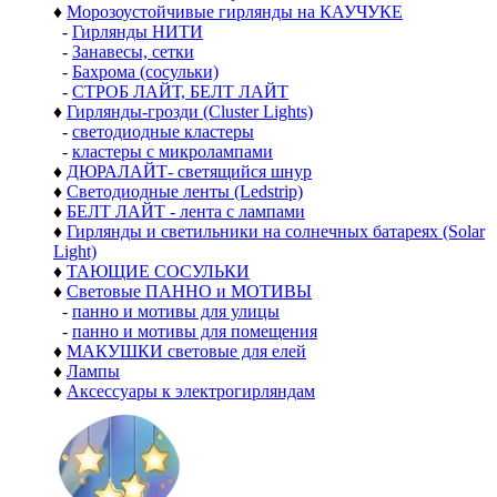
♦
Морозоустойчивые гирлянды на КАУЧУКЕ
-
Гирлянды НИТИ
-
Занавесы, сетки
-
Бахрома (сосульки)
-
СТРОБ ЛАЙТ, БЕЛТ ЛАЙТ
♦
Гирлянды-грозди (Cluster Lights)
-
светодиодные кластеры
-
кластеры с микролампами
♦
ДЮРАЛАЙТ- светящийся шнур
♦
Светодиодные ленты (Ledstrip)
♦
БЕЛТ ЛАЙТ - лента с лампами
♦
Гирлянды и светильники на солнечных батареях (Solar
Light)
♦
ТАЮЩИЕ СОСУЛЬКИ
♦
Световые ПАННО и МОТИВЫ
-
панно и мотивы для улицы
-
панно и мотивы для помещения
♦
МАКУШКИ световые для елей
♦
Лампы
♦
Аксессуары к электрогирляндам