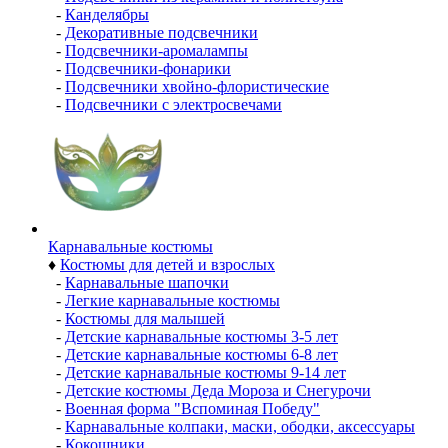
-
Канделябры
-
Декоративные подсвечники
-
Подсвечники-аромалампы
-
Подсвечники-фонарики
-
Подсвечники хвойно-флористические
-
Подсвечники с электросвечами
Карнавальные костюмы
♦
Костюмы для детей и взрослых
-
Карнавальные шапочки
-
Легкие карнавальные костюмы
-
Костюмы для малышей
-
Детские карнавальные костюмы 3-5 лет
-
Детские карнавальные костюмы 6-8 лет
-
Детские карнавальные костюмы 9-14 лет
-
Детские костюмы Деда Мороза и Снегурочи
-
Военная форма "Вспоминая Победу"
-
Карнавальные колпаки, маски, ободки, аксессуары
-
Кокошники