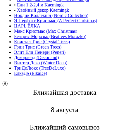
•
Ели 1,2-2,4 м Kaemingk
•
Хвойный декор Kaemingk
Нордик Коллекшн (Nordic Collection)
Э Перфект Кристмас (A Perfect Christmas)
ЦАРЬ ЁЛКА
Макс Кристмас (Max Christmas)
Беатрис Морозко (Beatrees Morozko)
Кристал Трис (Crystal Trees)
Грин Трис (Green Trees)
Элит Ели Пенери (Peneri)
Декорленд (Decorland)
Винтер Деко (Winter Deco)
ТриДеЛюкс (TreeDeLuxe)
ЁлкаДэ (ElkaDe)
(9)
Ближайшая доставкa
8 августа
Ближайший самовывоз