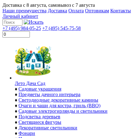
Доставка с
8 августа
, самовывоз с
7 августа
Наши преимущества
Доставка
Оплата
Оптовикам
Контакты
Личный кабинет
+7 (495) 984-05-25
+7 (495) 545-75-58
Лето Дача Сад
♦
Садовые украшения
♦
Предметы дачного интерьера
♦
Светодиодные декоративные камины
♦
Очаги и чаши для костра, гриль (BBQ)
♦
Садовые электрогирлянды и светильники
♦
Подсветка деревьев
♦
Светящиеся фигуры
♦
Декоративные светильники
♦
Фонари