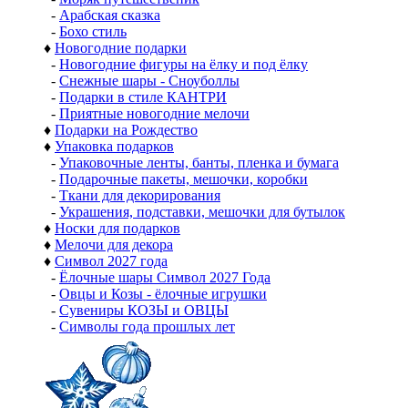
-
Арабская сказка
-
Бохо стиль
♦
Новогодние подарки
-
Новогодние фигуры на ёлку и под ёлку
-
Снежные шары - Сноуболлы
-
Подарки в стиле КАНТРИ
-
Приятные новогодние мелочи
♦
Подарки на Рождество
♦
Упаковка подарков
-
Упаковочные ленты, банты, пленка и бумага
-
Подарочные пакеты, мешочки, коробки
-
Ткани для декорирования
-
Украшения, подставки, мешочки для бутылок
♦
Носки для подарков
♦
Мелочи для декора
♦
Символ 2027 года
-
Ёлочные шары Символ 2027 Года
-
Овцы и Козы - ёлочные игрушки
-
Сувениры КОЗЫ и ОВЦЫ
-
Символы года прошлых лет