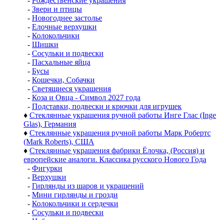
-
Рождественские украшения
-
Звери и птицы
-
Новогоднее застолье
-
Елочные верхушки
-
Колокольчики
-
Шишки
-
Сосульки и подвески
-
Пасхальные яйца
-
Бусы
-
Кошечки, Собачки
-
Светящиеся украшения
-
Коза и Овца - Символ 2027 года
-
Подставки, подвески и крючки для игрушек
♦
Стеклянные украшения ручной работы Инге Глас (Inge
Glas), Германия
♦
Стеклянные украшения ручной работы Марк Робертс
(Mark Roberts), США
♦
Стеклянные украшения фабрики Ёлочка, (Россия) и
европейские аналоги. Классика русского Нового Года
-
Фигурки
-
Верхушки
-
Гирлянды из шаров и украшений
-
Мини гирлянды и грозди
-
Колокольчики и сердечки
-
Сосульки и подвески