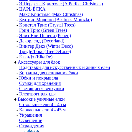
-
Э Перфект Кристмас (A Perfect Christmas)
-
ЦАРЬ ЁЛКА
-
Макс Кристмас (Max Christmas)
-
Беатрис Морозко (Beatrees Morozko)
-
Кристал Трис (Crystal Trees)
-
Грин Трис (Green Trees)
-
Элит Ели Пенери (Peneri)
-
Декорленд (Decorland)
-
Винтер Деко (Winter Deco)
-
ТриДеЛюкс (TreeDeLuxe)
-
ЁлкаДэ (ElkaDe)
♦
Аксессуары для ёлок
-
Подставки для искусственных и живых елей
-
Корзины для основания ёлки
-
Юбки и покрывала
-
Сумки для хранения
-
Светящиеся верхушки
-
Электрогирлянды
♦
Высокие уличные ёлки
-
Ствольные ели 4 - 45 м
-
Каркасные ели 4 - 45 м
-
Украшения
-
Освещение
-
Ограждения