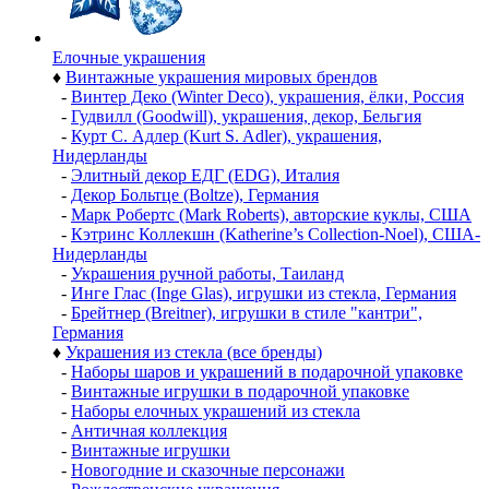
Елочные украшения
♦
Винтажные украшения мировых брендов
-
Винтер Деко (Winter Deco), украшения, ёлки, Россия
-
Гудвилл (Goodwill), украшения, декор, Бельгия
-
Курт С. Адлер (Kurt S. Adler), украшения,
Нидерланды
-
Элитный декор ЕДГ (EDG), Италия
-
Декор Больтце (Boltze), Германия
-
Марк Робертс (Mark Roberts), авторские куклы, США
-
Кэтринс Коллекшн (Katherine’s Collection-Noel), США-
Нидерланды
-
Украшения ручной работы, Таиланд
-
Инге Глас (Inge Glas), игрушки из стекла, Германия
-
Брейтнер (Breitner), игрушки в стиле "кантри",
Германия
♦
Украшения из стекла (все бренды)
-
Наборы шаров и украшений в подарочной упаковке
-
Винтажные игрушки в подарочной упаковке
-
Наборы елочных украшений из стекла
-
Античная коллекция
-
Винтажные игрушки
-
Новогодние и сказочные персонажи