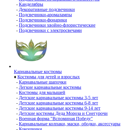
-
Канделябры
-
Декоративные подсвечники
-
Подсвечники-аромалампы
-
Подсвечники-фонарики
-
Подсвечники хвойно-флористические
-
Подсвечники с электросвечами
Карнавальные костюмы
♦
Костюмы для детей и взрослых
-
Карнавальные шапочки
-
Легкие карнавальные костюмы
-
Костюмы для малышей
-
Детские карнавальные костюмы 3-5 лет
-
Детские карнавальные костюмы 6-8 лет
-
Детские карнавальные костюмы 9-14 лет
-
Детские костюмы Деда Мороза и Снегурочи
-
Военная форма "Вспоминая Победу"
-
Карнавальные колпаки, маски, ободки, аксессуары
-
Кокошники