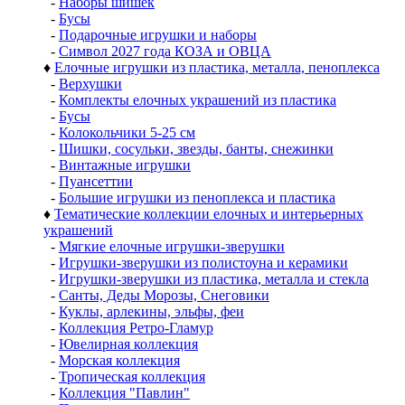
-
Наборы шишек
-
Бусы
-
Подарочные игрушки и наборы
-
Символ 2027 года КОЗА и ОВЦА
♦
Елочные игрушки из пластика, металла, пеноплекса
-
Верхушки
-
Комплекты елочных украшений из пластика
-
Бусы
-
Колокольчики 5-25 см
-
Шишки, сосульки, звезды, банты, снежинки
-
Винтажные игрушки
-
Пуансеттии
-
Большие игрушки из пеноплекса и пластика
♦
Тематические коллекции елочных и интерьерных
украшений
-
Мягкие елочные игрушки-зверушки
-
Игрушки-зверушки из полистоуна и керамики
-
Игрушки-зверушки из пластика, металла и стекла
-
Санты, Деды Морозы, Снеговики
-
Куклы, арлекины, эльфы, феи
-
Коллекция Ретро-Гламур
-
Ювелирная коллекция
-
Морская коллекция
-
Тропическая коллекция
-
Коллекция "Павлин"