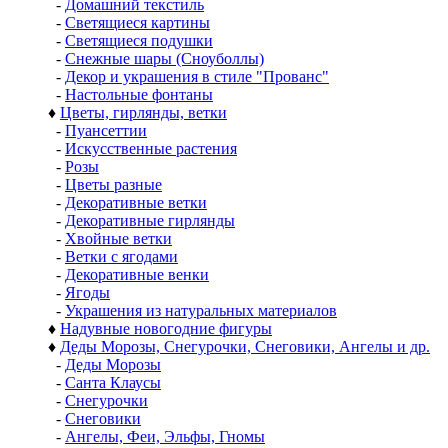
-
Домашний текстиль
-
Светящиеся картины
-
Светящиеся подушки
-
Снежные шары (Сноуболлы)
-
Декор и украшения в стиле "Прованс"
-
Настольные фонтаны
♦
Цветы, гирлянды, ветки
-
Пуансеттии
-
Искусственные растения
-
Розы
-
Цветы разные
-
Декоративные ветки
-
Декоративные гирлянды
-
Хвойные ветки
-
Ветки с ягодами
-
Декоративные венки
-
Ягоды
-
Украшения из натуральных материалов
♦
Надувные новогодние фигуры
♦
Деды Морозы, Снегурочки, Снеговики, Ангелы и др.
-
Деды Морозы
-
Санта Клаусы
-
Снегурочки
-
Снеговики
-
Ангелы, Феи, Эльфы, Гномы