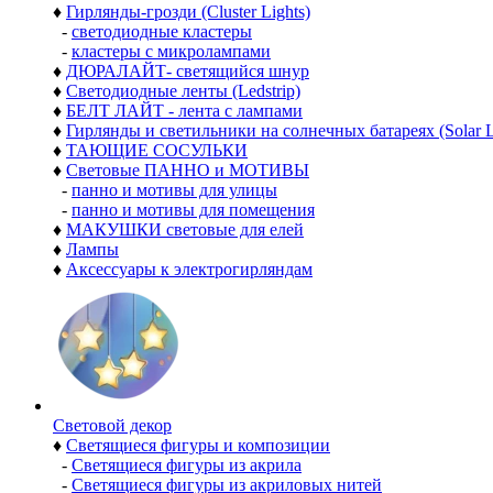
♦
Гирлянды-грозди (Cluster Lights)
-
светодиодные кластеры
-
кластеры с микролампами
♦
ДЮРАЛАЙТ- светящийся шнур
♦
Светодиодные ленты (Ledstrip)
♦
БЕЛТ ЛАЙТ - лента с лампами
♦
Гирлянды и светильники на солнечных батареях (Solar L
♦
ТАЮЩИЕ СОСУЛЬКИ
♦
Световые ПАННО и МОТИВЫ
-
панно и мотивы для улицы
-
панно и мотивы для помещения
♦
МАКУШКИ световые для елей
♦
Лампы
♦
Аксессуары к электрогирляндам
Световой декор
♦
Светящиеся фигуры и композиции
-
Светящиеся фигуры из акрила
-
Светящиеся фигуры из акриловых нитей