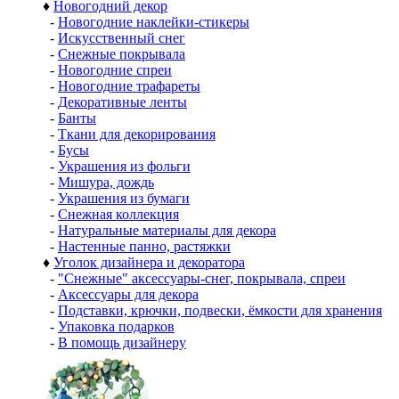
♦
Новогодний декор
-
Новогодние наклейки-стикеры
-
Искусственный снег
-
Снежные покрывала
-
Новогодние спреи
-
Новогодние трафареты
-
Декоративные ленты
-
Банты
-
Ткани для декорирования
-
Бусы
-
Украшения из фольги
-
Мишура, дождь
-
Украшения из бумаги
-
Снежная коллекция
-
Натуральные материалы для декора
-
Настенные панно, растяжки
♦
Уголок дизайнера и декоратора
-
"Снежные" аксессуары-снег, покрывала, спреи
-
Аксессуары для декора
-
Подставки, крючки, подвески, ёмкости для хранения
-
Упаковка подарков
-
В помощь дизайнеру