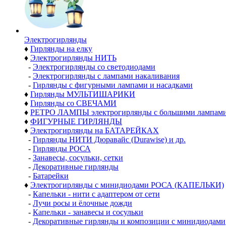
Электро­гирлянды
♦
Гирлянды на елку
♦
Электрогирлянды НИТЬ
-
Электрогирлянды со светодиодами
-
Электрогирлянды с лампами накаливания
-
Гирлянды с фигурными лампами и насадками
♦
Гирлянды МУЛЬТИШАРИКИ
♦
Гирлянды со СВЕЧАМИ
♦
РЕТРО ЛАМПЫ электрогирлянды с большими лампам
♦
ФИГУРНЫЕ ГИРЛЯНДЫ
♦
Электрогирлянды на БАТАРЕЙКАХ
-
Гирлянды НИТИ Дюравайс (Durawise) и др.
-
Гирлянды РОСА
-
Занавесы, сосульки, сетки
-
Декоративные гирлянды
-
Батарейки
♦
Электрогирлянды с минидиодами РОСА (КАПЕЛЬКИ)
-
Капельки - нити с адаптером от сети
-
Лучи росы и ёлочные дожди
-
Капельки - занавесы и сосульки
-
Декоративные гирлянды и композиции с минидиодами