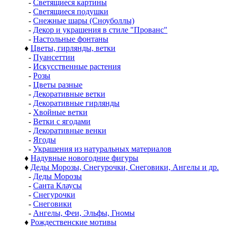
-
Светящиеся картины
-
Светящиеся подушки
-
Снежные шары (Сноуболлы)
-
Декор и украшения в стиле "Прованс"
-
Настольные фонтаны
♦
Цветы, гирлянды, ветки
-
Пуансеттии
-
Искусственные растения
-
Розы
-
Цветы разные
-
Декоративные ветки
-
Декоративные гирлянды
-
Хвойные ветки
-
Ветки с ягодами
-
Декоративные венки
-
Ягоды
-
Украшения из натуральных материалов
♦
Надувные новогодние фигуры
♦
Деды Морозы, Снегурочки, Снеговики, Ангелы и др.
-
Деды Морозы
-
Санта Клаусы
-
Снегурочки
-
Снеговики
-
Ангелы, Феи, Эльфы, Гномы
♦
Рождественские мотивы