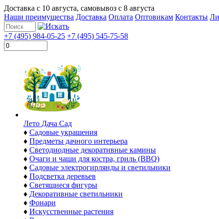
Доставка с
10 августа
, самовывоз с
8 августа
Наши преимущества
Доставка
Оплата
Оптовикам
Контакты
Ли
+7 (495) 984-05-25
+7 (495) 545-75-58
Лето Дача Сад
♦
Садовые украшения
♦
Предметы дачного интерьера
♦
Светодиодные декоративные камины
♦
Очаги и чаши для костра, гриль (BBQ)
♦
Садовые электрогирлянды и светильники
♦
Подсветка деревьев
♦
Светящиеся фигуры
♦
Декоративные светильники
♦
Фонари
♦
Искусственные растения