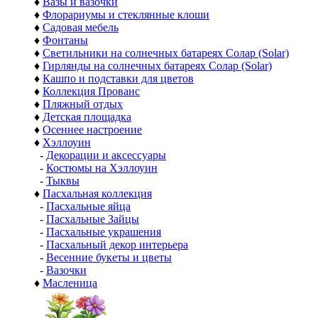
♦
Вазы и вазочки
♦
Флорариумы и стеклянные клоши
♦
Садовая мебель
♦
Фонтаны
♦
Светильники на солнечных батареях Солар (Solar)
♦
Гирлянды на солнечных батареях Солар (Solar)
♦
Кашпо и подставки для цветов
♦
Коллекция Прованс
♦
Пляжный отдых
♦
Детская площадка
♦
Осеннее настроение
♦
Хэллоуин
-
Декорации и аксессуары
-
Костюмы на Хэллоуин
-
Тыквы
♦
Пасхальная коллекция
-
Пасхальные яйца
-
Пасхальные Зайцы
-
Пасхальные украшения
-
Пасхальный декор интерьера
-
Весенние букеты и цветы
-
Вазочки
♦
Масленица