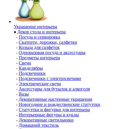
Украшение интерьера
♦
Декор стола и интерьера
-
Посуда и сервировка
-
Скатерти, дорожки, салфетки
-
Кольца для салфеток
-
Одноразовая посуда и аксессуары
-
Предметы интерьера
-
Свечи
-
Канделябры
-
Подсвечники
-
Подсвечники с электросвечами
-
Электрические свечи
-
Аксессуары для бутылок и алкоголя
-
Вазы
-
Декоративные настенные украшения
-
Новогодние и рождественские статуэтки
-
Статуэтки и фигурки для интерьера
-
Интерьерные фигуры и куклы
-
Декоративные светильники
-
Домашний текстиль