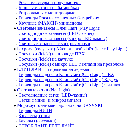
-
Роса - кластеры и полукластеры
-
Капельки - нити на батарейках
-
Ретро лампы с минидиодами
-
Гирлянды Роса на солнечных батарейках
-
Крупные (МАКСИ) минидиоды
♦
Световые занавесы Плэй Лайт (Play Light)
-
Светодиодные занавесы (LED-лампы)
-
Светодиодные занавесы (микро LED-лампы)
-
Световые занавесы с микролампами
♦
Бахрома (сосульки) Айсикл Плэй Лайт (Icicle Play Light)
-
Сосульки (Icicle) на проводе ПВХ
-
Сосульки (Icicle) на каучуке
-
Сосульки (Icicle) с микро LED-лампами на проволоке
♦
КЛИП ЛАЙТ - гирлянды на деревья
-
Гирлянды на дерево Клип Лайт (Clip Light) ПВХ
-
Гирлянды на дерево Клип Лайт (Clip Light) Каучук
-
Гирлянды на дерево Клип Лайт (Clip Light) Силикон
♦
Световые сетки (Net Light)
-
Светодиодные сетки (LED-лампы)
-
Сетки с мини- и микролампами
♦
Морозоустойчивые гирлянды на КАУЧУКЕ
-
Гирлянды НИТИ
-
Занавесы, сетки
-
Бахрома (сосульки)
-
СТРОБ ЛАЙТ, БЕЛТ ЛАЙТ