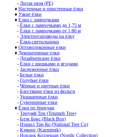
-
Литая хвоя (РЕ)
♦
Настенные и пристенные ёлки
♦
Узкие ёлки
♦
Елки с лампочками
-
Ёлки с лампочками до 1,75 м
-
Ёлки с лампочками от 1,80 м
-
Электрогирлянды на ёлку
-
Ёлки-светильники
♦
Оптоволоконные елки
♦
Декоративные елки
-
Дизайнерские ёлки
-
Ёлки с шишками и ягодами
-
Заснеженные ёлки
-
Белые ёлки
-
Голубые ёлки
-
Чёрные и цветные ёлки
-
Блестящие ёлки из фольги
-
Украшенные ёлки
-
Сувенирные елки
♦
Ёлки по брендам
-
Триумф Три (Triumph Tree)
-
Блэк Бокс (Black Box)
-
Нэшнл Три Ко (National Tree Co)
-
Кэминг (Kaemingk)
-
Нордик Коллекшн (Nordic Collection)