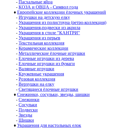
-
Пасхальные яйца
-
КОЗА и ОВЦА - Символ года
♦
Европейские коллекции ёлочных украшений
-
Игрушки на детскую елку
-
Украшения из полистоуна (ретро-коллекция)
-
Украшения-подвески из акрила
-
Украшения в стиле "КАНТРИ"
-
Украшения из перьев
-
Текстильная коллекция
-
Керамические коллекции
-
Металлические ёлочные игрушки
-
Елочные игрушки из дерева
-
Елочные игрушки из бумаги
-
Валяные игрушки
-
Кружевные украшения
-
Розовая коллекция
-
Верхушки на елку
-
Светящиеся ёлочные игрушки
♦
Снежинки, сосульки, звезды, шишки
-
Снежинки
-
Сосульки
-
Подвески
-
Звезды
-
Шишки
♦
Украшения для настольных елок