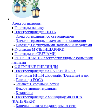
Электро­гирлянды
♦
Гирлянды на елку
♦
Электрогирлянды НИТЬ
-
Электрогирлянды со светодиодами
-
Электрогирлянды с лампами накаливания
-
Гирлянды с фигурными лампами и насадками
♦
Гирлянды МУЛЬТИШАРИКИ
♦
Гирлянды со СВЕЧАМИ
♦
РЕТРО ЛАМПЫ электрогирлянды с большими
лампами
♦
ФИГУРНЫЕ ГИРЛЯНДЫ
♦
Электрогирлянды на БАТАРЕЙКАХ
-
Гирлянды НИТИ Дюравайс (Durawise) и др.
-
Гирлянды РОСА
-
Занавесы, сосульки, сетки
-
Декоративные гирлянды
-
Батарейки
♦
Электрогирлянды с минидиодами РОСА
(КАПЕЛЬКИ)
-
Капельки - нити с адаптером от сети