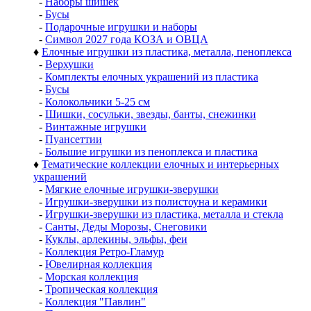
-
Наборы шишек
-
Бусы
-
Подарочные игрушки и наборы
-
Символ 2027 года КОЗА и ОВЦА
♦
Елочные игрушки из пластика, металла, пеноплекса
-
Верхушки
-
Комплекты елочных украшений из пластика
-
Бусы
-
Колокольчики 5-25 см
-
Шишки, сосульки, звезды, банты, снежинки
-
Винтажные игрушки
-
Пуансеттии
-
Большие игрушки из пеноплекса и пластика
♦
Тематические коллекции елочных и интерьерных
украшений
-
Мягкие елочные игрушки-зверушки
-
Игрушки-зверушки из полистоуна и керамики
-
Игрушки-зверушки из пластика, металла и стекла
-
Санты, Деды Морозы, Снеговики
-
Куклы, арлекины, эльфы, феи
-
Коллекция Ретро-Гламур
-
Ювелирная коллекция
-
Морская коллекция
-
Тропическая коллекция
-
Коллекция "Павлин"