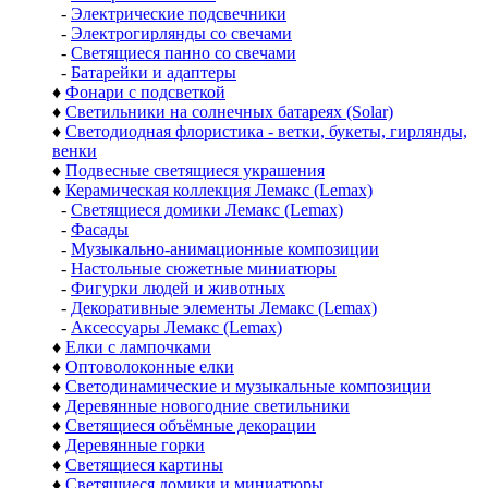
-
Электрические подсвечники
-
Электрогирлянды со свечами
-
Светящиеся панно со свечами
-
Батарейки и адаптеры
♦
Фонари с подсветкой
♦
Светильники на солнечных батареях (Solar)
♦
Светодиодная флористика - ветки, букеты, гирлянды,
венки
♦
Подвесные светящиеся украшения
♦
Керамическая коллекция Лемакс (Lemax)
-
Светящиеся домики Лемакс (Lemax)
-
Фасады
-
Музыкально-анимационные композиции
-
Настольные сюжетные миниатюры
-
Фигурки людей и животных
-
Декоративные элементы Лемакс (Lemax)
-
Аксессуары Лемакс (Lemax)
♦
Елки с лампочками
♦
Оптоволоконные елки
♦
Светодинамические и музыкальные композиции
♦
Деревянные новогодние светильники
♦
Светящиеся объёмные декорации
♦
Деревянные горки
♦
Светящиеся картины
♦
Светящиеся домики и миниатюры