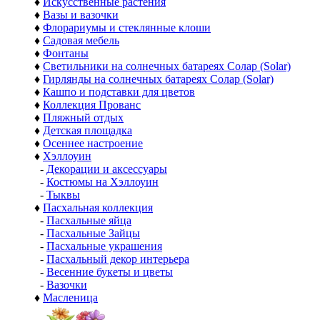
♦
Искусственные растения
♦
Вазы и вазочки
♦
Флорариумы и стеклянные клоши
♦
Садовая мебель
♦
Фонтаны
♦
Светильники на солнечных батареях Солар (Solar)
♦
Гирлянды на солнечных батареях Солар (Solar)
♦
Кашпо и подставки для цветов
♦
Коллекция Прованс
♦
Пляжный отдых
♦
Детская площадка
♦
Осеннее настроение
♦
Хэллоуин
-
Декорации и аксессуары
-
Костюмы на Хэллоуин
-
Тыквы
♦
Пасхальная коллекция
-
Пасхальные яйца
-
Пасхальные Зайцы
-
Пасхальные украшения
-
Пасхальный декор интерьера
-
Весенние букеты и цветы
-
Вазочки
♦
Масленица