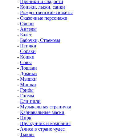
-
Пряники и сладости
-
Коньки, лыжи, санки
-
Рождественские сюжеты
-
Сказочные персонажи
-
Олени
-
Ангелы
-
Балет
-
Бабочки, Стрекозы
-
Птички
-
Собаки
-
Кошки
-
Совы
-
Лошади
-
Домики
-
Мышки
-
Мишки
-
Грибы
-
Гномы
-
Ели-пили
-
Музыкальная страничка
-
Карнавальные маски
-
Цирк
-
Щелкунчик и компания
-
Алиса в стране чудес
-
Тыквы