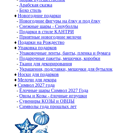
-
Арабская сказка
-
Бохо стиль
♦
Новогодние подарки
-
Новогодние фигуры на ёлку и под ёлку
-
Снежные шары - Сноуболлы
-
Подарки в стиле КАНТРИ
-
Приятные новогодние мелочи
♦
Подарки на Рождество
♦
Упаковка подарков
-
Упаковочные ленты, банты, пленка и бумага
-
Подарочные пакеты, мешочки, коробки
-
Ткани для декорирования
-
Украшения, подставки, мешочки для бутылок
♦
Носки для подарков
♦
Мелочи для декора
♦
Символ 2027 года
-
Ёлочные шары Символ 2027 Года
-
Овцы и Козы - ёлочные игрушки
-
Сувениры КОЗЫ и ОВЦЫ
-
Символы года прошлых лет