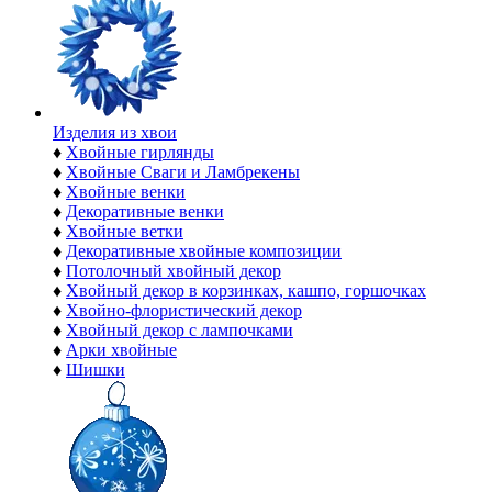
Изделия из хвои
♦
Хвойные гирлянды
♦
Хвойные Сваги и Ламбрекены
♦
Хвойные венки
♦
Декоративные венки
♦
Хвойные ветки
♦
Декоративные хвойные композиции
♦
Потолочный хвойный декор
♦
Хвойный декор в корзинках, кашпо, горшочках
♦
Хвойно-флористический декор
♦
Хвойный декор с лампочками
♦
Арки хвойные
♦
Шишки