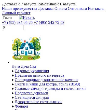
Доставка с
7 августа
, самовывоз с
6 августа
Наши преимущества
Доставка
Оплата
Оптовикам
Контакты
Личный кабинет
+7 (495) 984-05-25
+7 (495) 545-75-58
Лето Дача Сад
♦
Садовые украшения
♦
Предметы дачного интерьера
♦
Светодиодные декоративные камины
♦
Очаги и чаши для костра, гриль (BBQ)
♦
Садовые электрогирлянды и светильники
♦
Подсветка деревьев
♦
Светящиеся фигуры
♦
Декоративные светильники
♦
Фонари