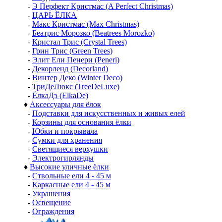
-
Э Перфект Кристмас (A Perfect Christmas)
-
ЦАРЬ ЁЛКА
-
Макс Кристмас (Max Christmas)
-
Беатрис Морозко (Beatrees Morozko)
-
Кристал Трис (Crystal Trees)
-
Грин Трис (Green Trees)
-
Элит Ели Пенери (Peneri)
-
Декорленд (Decorland)
-
Винтер Деко (Winter Deco)
-
ТриДеЛюкс (TreeDeLuxe)
-
ЁлкаДэ (ElkaDe)
♦
Аксессуары для ёлок
-
Подставки для искусственных и живых елей
-
Корзины для основания ёлки
-
Юбки и покрывала
-
Сумки для хранения
-
Светящиеся верхушки
-
Электрогирлянды
♦
Высокие уличные ёлки
-
Ствольные ели 4 - 45 м
-
Каркасные ели 4 - 45 м
-
Украшения
-
Освещение
-
Ограждения