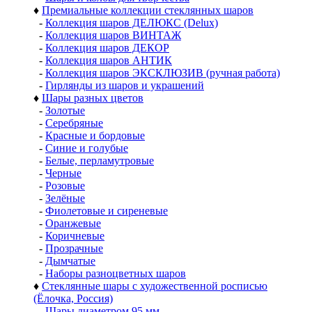
♦
Премиальные коллекции стеклянных шаров
-
Коллекция шаров ДЕЛЮКС (Delux)
-
Коллекция шаров ВИНТАЖ
-
Коллекция шаров ДЕКОР
-
Коллекция шаров АНТИК
-
Коллекция шаров ЭКСКЛЮЗИВ (ручная работа)
-
Гирлянды из шаров и украшений
♦
Шары разных цветов
-
Золотые
-
Серебряные
-
Красные и бордовые
-
Синие и голубые
-
Белые, перламутровые
-
Черные
-
Розовые
-
Зелёные
-
Фиолетовые и сиреневые
-
Оранжевые
-
Коричневые
-
Прозрачные
-
Дымчатые
-
Наборы разноцветных шаров
♦
Стеклянные шары с художественной росписью
(Ёлочка, Россия)
-
Шары диаметром 95 мм