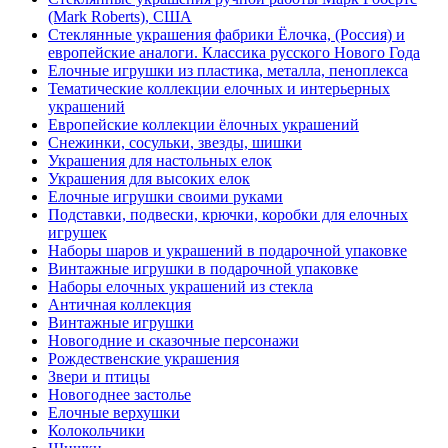
(Mark Roberts), США
Стеклянные украшения фабрики Ёлочка, (Россия) и
европейские аналоги. Классика русского Нового Года
Елочные игрушки из пластика, металла, пеноплекса
Тематические коллекции елочных и интерьерных
украшений
Европейские коллекции ёлочных украшений
Снежинки, сосульки, звезды, шишки
Украшения для настольных елок
Украшения для высоких елок
Елочные игрушки своими руками
Подставки, подвески, крючки, коробки для елочных
игрушек
Наборы шаров и украшений в подарочной упаковке
Винтажные игрушки в подарочной упаковке
Наборы елочных украшений из стекла
Античная коллекция
Винтажные игрушки
Новогодние и сказочные персонажи
Рождественские украшения
Звери и птицы
Новогоднее застолье
Елочные верхушки
Колокольчики