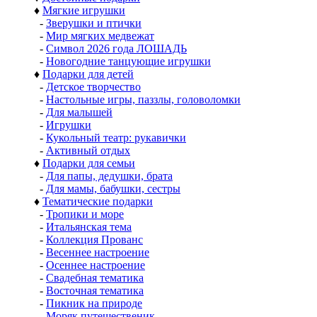
♦
Мягкие игрушки
-
Зверушки и птички
-
Мир мягких медвежат
-
Символ 2026 года ЛОШАДЬ
-
Новогодние танцующие игрушки
♦
Подарки для детей
-
Детское творчество
-
Настольные игры, паззлы, головоломки
-
Для малышей
-
Игрушки
-
Кукольный театр: рукавички
-
Активный отдых
♦
Подарки для семьи
-
Для папы, дедушки, брата
-
Для мамы, бабушки, сестры
♦
Тематические подарки
-
Тропики и море
-
Итальянская тема
-
Коллекция Прованс
-
Весеннее настроение
-
Осеннее настроение
-
Свадебная тематика
-
Восточная тематика
-
Пикник на природе
-
Моряк путешественик