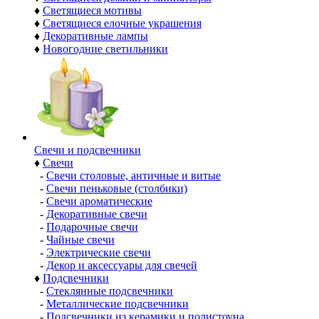
♦
Светящиеся мотивы
♦
Светящиеся елочные украшения
♦
Декоративные лампы
♦
Новогодние светильники
Свечи и подсвечники
♦
Свечи
-
Свечи столовые, античные и витые
-
Свечи пеньковые (столбики)
-
Свечи ароматические
-
Декоративные свечи
-
Подарочные свечи
-
Чайные свечи
-
Электрические свечи
-
Декор и аксессуары для свечей
♦
Подсвечники
-
Стеклянные подсвечники
-
Металлические подсвечники
-
Подсвечники из керамики и полистоуна