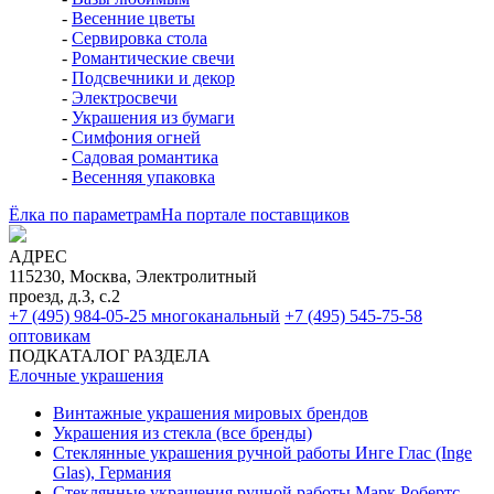
-
Весенние цветы
-
Сервировка стола
-
Романтические свечи
-
Подсвечники и декор
-
Электросвечи
-
Украшения из бумаги
-
Симфония огней
-
Садовая романтика
-
Весенняя упаковка
Ёлка по параметрам
На портале поставщиков
АДРЕС
115230, Москва, Электролитный
проезд, д.3, с.2
+7 (495) 984-05-25
многоканальный
+7 (495) 545-75-58
оптовикам
ПОДКАТАЛОГ РАЗДЕЛА
Елочные украшения
Винтажные украшения мировых брендов
Украшения из стекла (все бренды)
Стеклянные украшения ручной работы Инге Глас (Inge
Glas), Германия
Стеклянные украшения ручной работы Марк Робертс