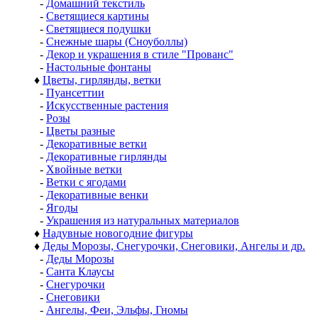
-
Домашний текстиль
-
Светящиеся картины
-
Светящиеся подушки
-
Снежные шары (Сноуболлы)
-
Декор и украшения в стиле "Прованс"
-
Настольные фонтаны
♦
Цветы, гирлянды, ветки
-
Пуансеттии
-
Искусственные растения
-
Розы
-
Цветы разные
-
Декоративные ветки
-
Декоративные гирлянды
-
Хвойные ветки
-
Ветки с ягодами
-
Декоративные венки
-
Ягоды
-
Украшения из натуральных материалов
♦
Надувные новогодние фигуры
♦
Деды Морозы, Снегурочки, Снеговики, Ангелы и др.
-
Деды Морозы
-
Санта Клаусы
-
Снегурочки
-
Снеговики
-
Ангелы, Феи, Эльфы, Гномы