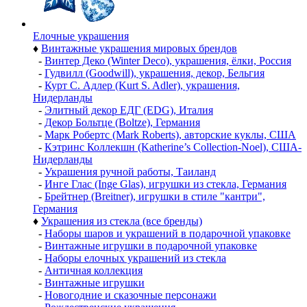
Елочные украшения
♦
Винтажные украшения мировых брендов
-
Винтер Деко (Winter Deco), украшения, ёлки, Россия
-
Гудвилл (Goodwill), украшения, декор, Бельгия
-
Курт С. Адлер (Kurt S. Adler), украшения,
Нидерланды
-
Элитный декор ЕДГ (EDG), Италия
-
Декор Больтце (Boltze), Германия
-
Марк Робертс (Mark Roberts), авторские куклы, США
-
Кэтринс Коллекшн (Katherine’s Collection-Noel), США-
Нидерланды
-
Украшения ручной работы, Таиланд
-
Инге Глас (Inge Glas), игрушки из стекла, Германия
-
Брейтнер (Breitner), игрушки в стиле "кантри",
Германия
♦
Украшения из стекла (все бренды)
-
Наборы шаров и украшений в подарочной упаковке
-
Винтажные игрушки в подарочной упаковке
-
Наборы елочных украшений из стекла
-
Античная коллекция
-
Винтажные игрушки
-
Новогодние и сказочные персонажи