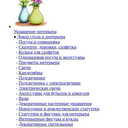
Украшение интерьера
♦
Декор стола и интерьера
-
Посуда и сервировка
-
Скатерти, дорожки, салфетки
-
Кольца для салфеток
-
Одноразовая посуда и аксессуары
-
Предметы интерьера
-
Свечи
-
Канделябры
-
Подсвечники
-
Подсвечники с электросвечами
-
Электрические свечи
-
Аксессуары для бутылок и алкоголя
-
Вазы
-
Декоративные настенные украшения
-
Новогодние и рождественские статуэтки
-
Статуэтки и фигурки для интерьера
-
Интерьерные фигуры и куклы
-
Декоративные светильники