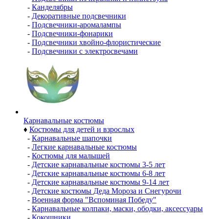
-
Канделябры
-
Декоративные подсвечники
-
Подсвечники-аромалампы
-
Подсвечники-фонарики
-
Подсвечники хвойно-флористические
-
Подсвечники с электросвечами
Карнавальные костюмы
♦
Костюмы для детей и взрослых
-
Карнавальные шапочки
-
Легкие карнавальные костюмы
-
Костюмы для малышей
-
Детские карнавальные костюмы 3-5 лет
-
Детские карнавальные костюмы 6-8 лет
-
Детские карнавальные костюмы 9-14 лет
-
Детские костюмы Деда Мороза и Снегурочи
-
Военная форма "Вспоминая Победу"
-
Карнавальные колпаки, маски, ободки, аксессуары
-
Кокошники