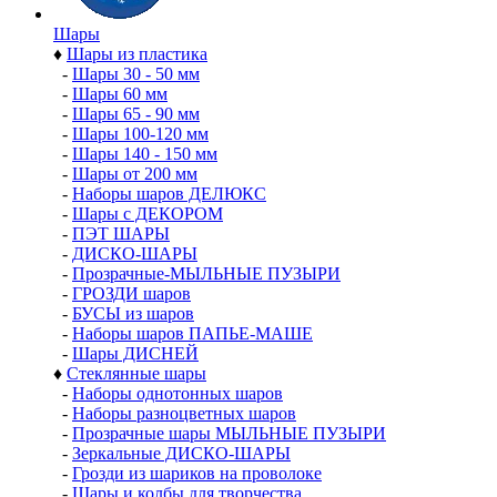
Шары
♦
Шары из пластика
-
Шары 30 - 50 мм
-
Шары 60 мм
-
Шары 65 - 90 мм
-
Шары 100-120 мм
-
Шары 140 - 150 мм
-
Шары от 200 мм
-
Наборы шаров ДЕЛЮКС
-
Шары с ДЕКОРОМ
-
ПЭТ ШАРЫ
-
ДИСКО-ШАРЫ
-
Прозрачные-МЫЛЬНЫЕ ПУЗЫРИ
-
ГРОЗДИ шаров
-
БУСЫ из шаров
-
Наборы шаров ПАПЬЕ-МАШЕ
-
Шары ДИСНЕЙ
♦
Стеклянные шары
-
Наборы однотонных шаров
-
Наборы разноцветных шаров
-
Прозрачные шары МЫЛЬНЫЕ ПУЗЫРИ
-
Зеркальные ДИСКО-ШАРЫ
-
Грозди из шариков на проволоке
-
Шары и колбы для творчества