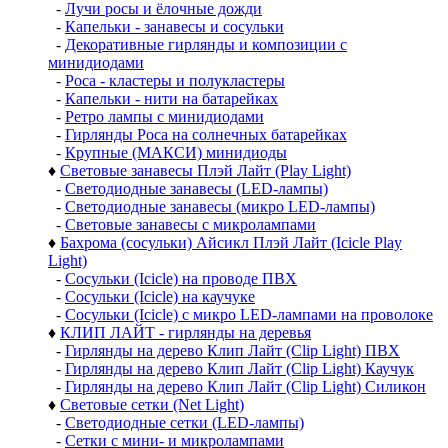
-
Лучи росы и ёлочные дожди
-
Капельки - занавесы и сосульки
-
Декоративные гирлянды и композиции с
минидиодами
-
Роса - кластеры и полукластеры
-
Капельки - нити на батарейках
-
Ретро лампы с минидиодами
-
Гирлянды Роса на солнечных батарейках
-
Крупные (МАКСИ) минидиоды
♦
Световые занавесы Плэй Лайт (Play Light)
-
Светодиодные занавесы (LED-лампы)
-
Светодиодные занавесы (микро LED-лампы)
-
Световые занавесы с микролампами
♦
Бахрома (сосульки) Айсикл Плэй Лайт (Icicle Play
Light)
-
Сосульки (Icicle) на проводе ПВХ
-
Сосульки (Icicle) на каучуке
-
Сосульки (Icicle) с микро LED-лампами на проволоке
♦
КЛИП ЛАЙТ - гирлянды на деревья
-
Гирлянды на дерево Клип Лайт (Clip Light) ПВХ
-
Гирлянды на дерево Клип Лайт (Clip Light) Каучук
-
Гирлянды на дерево Клип Лайт (Clip Light) Силикон
♦
Световые сетки (Net Light)
-
Светодиодные сетки (LED-лампы)
-
Сетки с мини- и микролампами