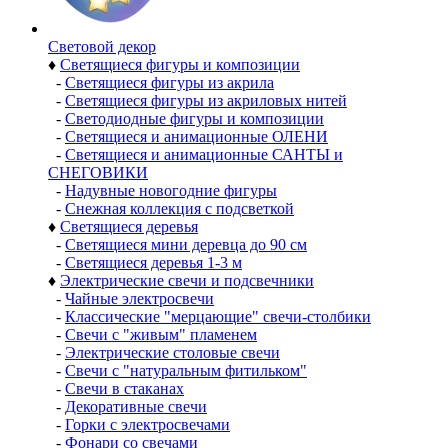
Световой декор
♦
Светящиеся фигуры и композиции
-
Светящиеся фигуры из акрила
-
Светящиеся фигуры из акриловых нитей
-
Светодиодные фигуры и композиции
-
Светящиеся и анимационные ОЛЕНИ
-
Светящиеся и анимационные САНТЫ и
СНЕГОВИКИ
-
Надувные новогодние фигуры
-
Снежная коллекция с подсветкой
♦
Светящиеся деревья
-
Светящиеся мини деревца до 90 см
-
Светящиеся деревья 1-3 м
♦
Электрические свечи и подсвечники
-
Чайные электросвечи
-
Классические "мерцающие" свечи-столбики
-
Свечи с "живым" пламенем
-
Электрические столовые свечи
-
Свечи с "натуральным фитильком"
-
Свечи в стаканах
-
Декоративные свечи
-
Горки с электросвечами
-
Фонари со свечами