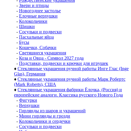
-
Рождественские украшения
-
Звери и птицы
-
Новогоднее застолье
-
Елочные верхушки
-
Колокольчики
-
Шишки
-
Сосульки и подвески
-
Пасхальные яйца
-
Бусы
-
Кошечки, Собачки
-
Светящиеся украшения
-
Коза и Овца - Символ 2027 года
-
Подставки, подвески и крючки для игрушек
♦
Стеклянные украшения ручной работы Инге Глас (Inge
Glas), Германия
♦
Стеклянные украшения ручной работы Марк Робертс
(Mark Roberts), США
♦
Стеклянные украшения фабрики Ёлочка, (Россия) и
европейские аналоги. Классика русского Нового Года
-
Фигурки
-
Верхушки
-
Гирлянды из шаров и украшений
-
Мини гирлянды и грозди
-
Колокольчики и сердечки
-
Сосульки и подвески