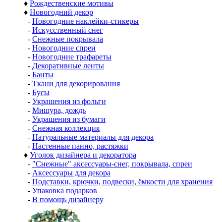
♦
Рождественские мотивы
♦
Новогодний декор
-
Новогодние наклейки-стикеры
-
Искусственный снег
-
Снежные покрывала
-
Новогодние спреи
-
Новогодние трафареты
-
Декоративные ленты
-
Банты
-
Ткани для декорирования
-
Бусы
-
Украшения из фольги
-
Мишура, дождь
-
Украшения из бумаги
-
Снежная коллекция
-
Натуральные материалы для декора
-
Настенные панно, растяжки
♦
Уголок дизайнера и декоратора
-
"Снежные" аксессуары-снег, покрывала, спреи
-
Аксессуары для декора
-
Подставки, крючки, подвески, ёмкости для хранения
-
Упаковка подарков
-
В помощь дизайнеру