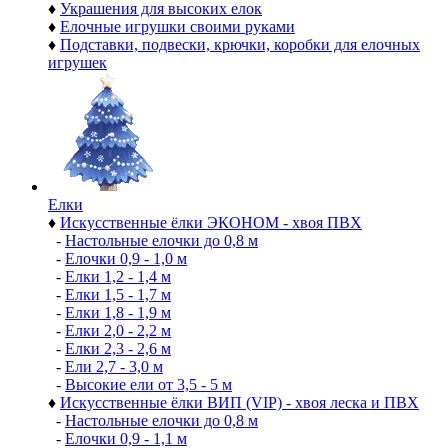
♦
Украшения для высоких елок
♦
Елочные игрушки своими руками
♦
Подставки, подвески, крючки, коробки для елочных
игрушек
Елки
♦
Искусственные ёлки ЭКОНОМ - хвоя ПВХ
-
Настольные елочки до 0,8 м
-
Елочки 0,9 - 1,0 м
-
Елки 1,2 - 1,4 м
-
Елки 1,5 - 1,7 м
-
Елки 1,8 - 1,9 м
-
Елки 2,0 - 2,2 м
-
Елки 2,3 - 2,6 м
-
Ели 2,7 - 3,0 м
-
Высокие ели от 3,5 - 5 м
♦
Искусственные ёлки ВИП (VIP) - хвоя леска и ПВХ
-
Настольные елочки до 0,8 м
-
Елочки 0,9 - 1,1 м