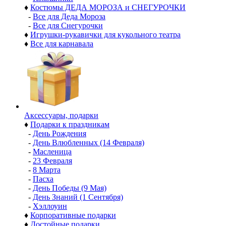
♦
Костюмы ДЕДА МОРОЗА и СНЕГУРОЧКИ
-
Все для Деда Мороза
-
Все для Снегурочки
♦
Игрушки-рукавички для кукольного театра
♦
Все для карнавала
Аксессуары, подарки
♦
Подарки к праздникам
-
День Рождения
-
День Влюбленных (14 Февраля)
-
Масленица
-
23 Февраля
-
8 Марта
-
Пасха
-
День Победы (9 Мая)
-
День Знаний (1 Сентября)
-
Хэллоуин
♦
Корпоративные подарки
♦
Достойные подарки