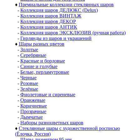
♦
Премиальные коллекции стеклянных шаров
-
Коллекция шаров ДЕЛЮКС (Delux)
-
Коллекция шаров ВИНТАЖ
-
Коллекция шаров ДЕКОР
-
Коллекция шаров АНТИК
-
Коллекция шаров ЭКСКЛЮЗИВ (ручная работа)
-
Гирлянды из шаров и украшений
♦
Шары разных цветов
-
Золотые
-
Серебряные
-
Красные и бордовые
-
Синие и голубые
-
Белые, перламутровые
-
Черные
-
Розовые
-
Зелёные
-
Фиолетовые и сиреневые
-
Оранжевые
-
Коричневые
-
Прозрачные
-
Дымчатые
-
Наборы разноцветных шаров
♦
Стеклянные шары с художественной росписью
(Ёлочка, Россия)
-
Шары диаметром 95 мм