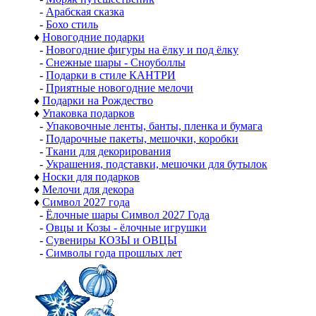
-
Арабская сказка
-
Бохо стиль
♦
Новогодние подарки
-
Новогодние фигуры на ёлку и под ёлку
-
Снежные шары - Сноуболлы
-
Подарки в стиле КАНТРИ
-
Приятные новогодние мелочи
♦
Подарки на Рождество
♦
Упаковка подарков
-
Упаковочные ленты, банты, пленка и бумага
-
Подарочные пакеты, мешочки, коробки
-
Ткани для декорирования
-
Украшения, подставки, мешочки для бутылок
♦
Носки для подарков
♦
Мелочи для декора
♦
Символ 2027 года
-
Ёлочные шары Символ 2027 Года
-
Овцы и Козы - ёлочные игрушки
-
Сувениры КОЗЫ и ОВЦЫ
-
Символы года прошлых лет