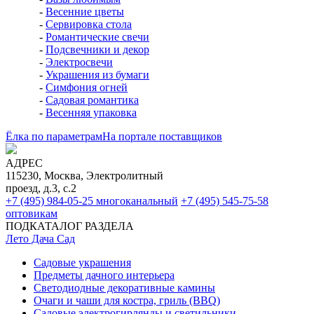
-
Весенние цветы
-
Сервировка стола
-
Романтические свечи
-
Подсвечники и декор
-
Электросвечи
-
Украшения из бумаги
-
Симфония огней
-
Садовая романтика
-
Весенняя упаковка
Ёлка по параметрам
На портале поставщиков
АДРЕС
115230, Москва, Электролитный
проезд, д.3, с.2
+7 (495) 984-05-25
многоканальный
+7 (495) 545-75-58
оптовикам
ПОДКАТАЛОГ РАЗДЕЛА
Лето Дача Сад
Садовые украшения
Предметы дачного интерьера
Светодиодные декоративные камины
Очаги и чаши для костра, гриль (BBQ)
Садовые электрогирлянды и светильники