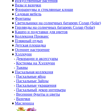
♦
Искусственные растения
♦
Вазы и вазочки
♦
Флорариумы и стеклянные клоши
♦
Садовая мебель
♦
Фонтаны
♦
Светильники на солнечных батареях Солар (Solar)
♦
Гирлянды на солнечных батареях Солар (Solar)
♦
Кашпо и подставки для цветов
♦
Коллекция Прованс
♦
Пляжный отдых
♦
Детская площадка
♦
Осеннее настроение
♦
Хэллоуин
-
Декорации и аксессуары
-
Костюмы на Хэллоуин
-
Тыквы
♦
Пасхальная коллекция
-
Пасхальные яйца
-
Пасхальные Зайцы
-
Пасхальные украшения
-
Пасхальный декор интерьера
-
Весенние букеты и цветы
-
Вазочки
♦
Масленица