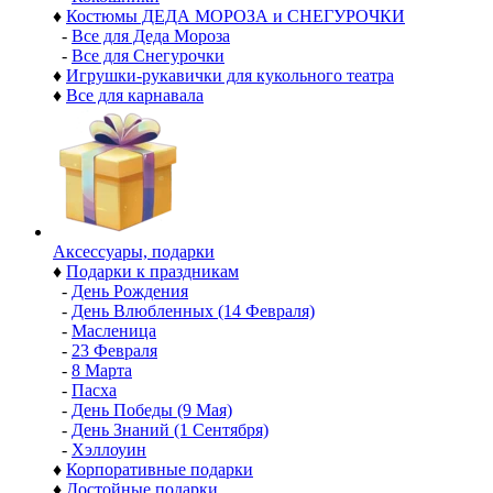
♦
Костюмы ДЕДА МОРОЗА и СНЕГУРОЧКИ
-
Все для Деда Мороза
-
Все для Снегурочки
♦
Игрушки-рукавички для кукольного театра
♦
Все для карнавала
Аксессуары, подарки
♦
Подарки к праздникам
-
День Рождения
-
День Влюбленных (14 Февраля)
-
Масленица
-
23 Февраля
-
8 Марта
-
Пасха
-
День Победы (9 Мая)
-
День Знаний (1 Сентября)
-
Хэллоуин
♦
Корпоративные подарки
♦
Достойные подарки