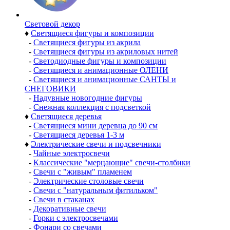
Световой декор
♦
Светящиеся фигуры и композиции
-
Светящиеся фигуры из акрила
-
Светящиеся фигуры из акриловых нитей
-
Светодиодные фигуры и композиции
-
Светящиеся и анимационные ОЛЕНИ
-
Светящиеся и анимационные САНТЫ и
СНЕГОВИКИ
-
Надувные новогодние фигуры
-
Снежная коллекция с подсветкой
♦
Светящиеся деревья
-
Светящиеся мини деревца до 90 см
-
Светящиеся деревья 1-3 м
♦
Электрические свечи и подсвечники
-
Чайные электросвечи
-
Классические "мерцающие" свечи-столбики
-
Свечи с "живым" пламенем
-
Электрические столовые свечи
-
Свечи с "натуральным фитильком"
-
Свечи в стаканах
-
Декоративные свечи
-
Горки с электросвечами
-
Фонари со свечами