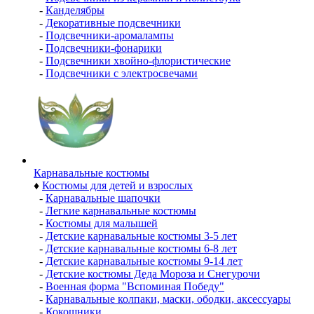
-
Канделябры
-
Декоративные подсвечники
-
Подсвечники-аромалампы
-
Подсвечники-фонарики
-
Подсвечники хвойно-флористические
-
Подсвечники с электросвечами
Карнавальные костюмы
♦
Костюмы для детей и взрослых
-
Карнавальные шапочки
-
Легкие карнавальные костюмы
-
Костюмы для малышей
-
Детские карнавальные костюмы 3-5 лет
-
Детские карнавальные костюмы 6-8 лет
-
Детские карнавальные костюмы 9-14 лет
-
Детские костюмы Деда Мороза и Снегурочи
-
Военная форма "Вспоминая Победу"
-
Карнавальные колпаки, маски, ободки, аксессуары
-
Кокошники