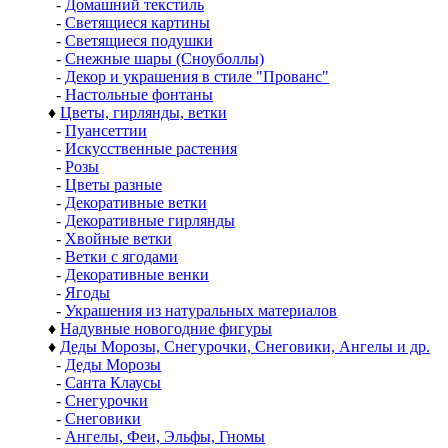
-
Домашний текстиль
-
Светящиеся картины
-
Светящиеся подушки
-
Снежные шары (Сноуболлы)
-
Декор и украшения в стиле "Прованс"
-
Настольные фонтаны
♦
Цветы, гирлянды, ветки
-
Пуансеттии
-
Искусственные растения
-
Розы
-
Цветы разные
-
Декоративные ветки
-
Декоративные гирлянды
-
Хвойные ветки
-
Ветки с ягодами
-
Декоративные венки
-
Ягоды
-
Украшения из натуральных материалов
♦
Надувные новогодние фигуры
♦
Деды Морозы, Снегурочки, Снеговики, Ангелы и др.
-
Деды Морозы
-
Санта Клаусы
-
Снегурочки
-
Снеговики
-
Ангелы, Феи, Эльфы, Гномы