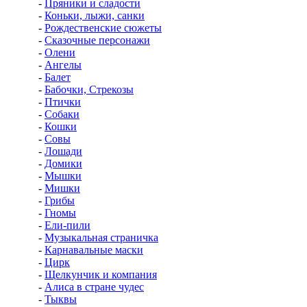
-
Пряники и сладости
-
Коньки, лыжи, санки
-
Рождественские сюжеты
-
Сказочные персонажи
-
Олени
-
Ангелы
-
Балет
-
Бабочки, Стрекозы
-
Птички
-
Собаки
-
Кошки
-
Совы
-
Лошади
-
Домики
-
Мышки
-
Мишки
-
Грибы
-
Гномы
-
Ели-пили
-
Музыкальная страничка
-
Карнавальные маски
-
Цирк
-
Щелкунчик и компания
-
Алиса в стране чудес
-
Тыквы