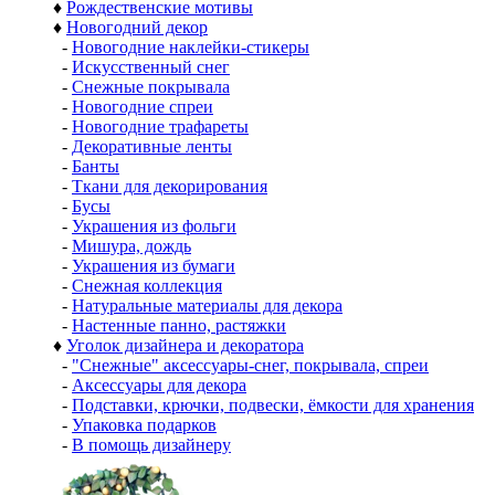
♦
Рождественские мотивы
♦
Новогодний декор
-
Новогодние наклейки-стикеры
-
Искусственный снег
-
Снежные покрывала
-
Новогодние спреи
-
Новогодние трафареты
-
Декоративные ленты
-
Банты
-
Ткани для декорирования
-
Бусы
-
Украшения из фольги
-
Мишура, дождь
-
Украшения из бумаги
-
Снежная коллекция
-
Натуральные материалы для декора
-
Настенные панно, растяжки
♦
Уголок дизайнера и декоратора
-
"Снежные" аксессуары-снег, покрывала, спреи
-
Аксессуары для декора
-
Подставки, крючки, подвески, ёмкости для хранения
-
Упаковка подарков
-
В помощь дизайнеру