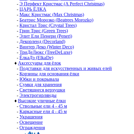
-
Э Перфект Кристмас (A Perfect Christmas)
-
ЦАРЬ ЁЛКА
-
Макс Кристмас (Max Christmas)
-
Беатрис Морозко (Beatrees Morozko)
-
Кристал Трис (Crystal Trees)
-
Грин Трис (Green Trees)
-
Элит Ели Пенери (Peneri)
-
Декорленд (Decorland)
-
Винтер Деко (Winter Deco)
-
ТриДеЛюкс (TreeDeLuxe)
-
ЁлкаДэ (ElkaDe)
♦
Аксессуары для ёлок
-
Подставки для искусственных и живых елей
-
Корзины для основания ёлки
-
Юбки и покрывала
-
Сумки для хранения
-
Светящиеся верхушки
-
Электрогирлянды
♦
Высокие уличные ёлки
-
Ствольные ели 4 - 45 м
-
Каркасные ели 4 - 45 м
-
Украшения
-
Освещение
-
Ограждения