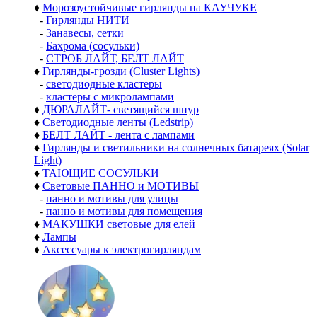
♦
Морозоустойчивые гирлянды на КАУЧУКЕ
-
Гирлянды НИТИ
-
Занавесы, сетки
-
Бахрома (сосульки)
-
СТРОБ ЛАЙТ, БЕЛТ ЛАЙТ
♦
Гирлянды-грозди (Cluster Lights)
-
светодиодные кластеры
-
кластеры с микролампами
♦
ДЮРАЛАЙТ- светящийся шнур
♦
Светодиодные ленты (Ledstrip)
♦
БЕЛТ ЛАЙТ - лента с лампами
♦
Гирлянды и светильники на солнечных батареях (Solar
Light)
♦
ТАЮЩИЕ СОСУЛЬКИ
♦
Световые ПАННО и МОТИВЫ
-
панно и мотивы для улицы
-
панно и мотивы для помещения
♦
МАКУШКИ световые для елей
♦
Лампы
♦
Аксессуары к электрогирляндам