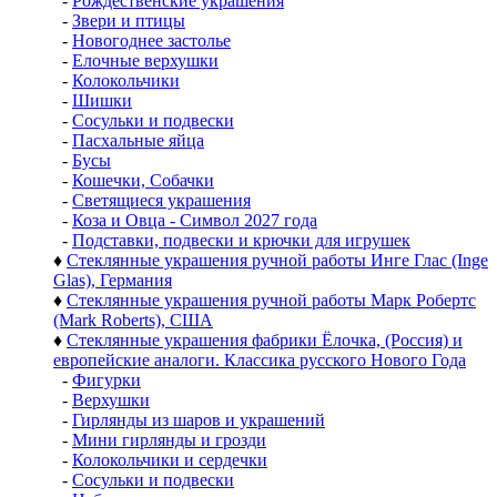
-
Рождественские украшения
-
Звери и птицы
-
Новогоднее застолье
-
Елочные верхушки
-
Колокольчики
-
Шишки
-
Сосульки и подвески
-
Пасхальные яйца
-
Бусы
-
Кошечки, Собачки
-
Светящиеся украшения
-
Коза и Овца - Символ 2027 года
-
Подставки, подвески и крючки для игрушек
♦
Стеклянные украшения ручной работы Инге Глас (Inge
Glas), Германия
♦
Стеклянные украшения ручной работы Марк Робертс
(Mark Roberts), США
♦
Стеклянные украшения фабрики Ёлочка, (Россия) и
европейские аналоги. Классика русского Нового Года
-
Фигурки
-
Верхушки
-
Гирлянды из шаров и украшений
-
Мини гирлянды и грозди
-
Колокольчики и сердечки
-
Сосульки и подвески