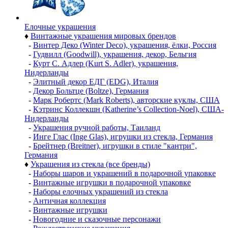
Елочные украшения
♦
Винтажные украшения мировых брендов
-
Винтер Деко (Winter Deco), украшения, ёлки, Россия
-
Гудвилл (Goodwill), украшения, декор, Бельгия
-
Курт С. Адлер (Kurt S. Adler), украшения,
Нидерланды
-
Элитный декор ЕДГ (EDG), Италия
-
Декор Больтце (Boltze), Германия
-
Марк Робертс (Mark Roberts), авторские куклы, США
-
Кэтринс Коллекшн (Katherine’s Collection-Noel), США-
Нидерланды
-
Украшения ручной работы, Таиланд
-
Инге Глас (Inge Glas), игрушки из стекла, Германия
-
Брейтнер (Breitner), игрушки в стиле "кантри",
Германия
♦
Украшения из стекла (все бренды)
-
Наборы шаров и украшений в подарочной упаковке
-
Винтажные игрушки в подарочной упаковке
-
Наборы елочных украшений из стекла
-
Античная коллекция
-
Винтажные игрушки
-
Новогодние и сказочные персонажи