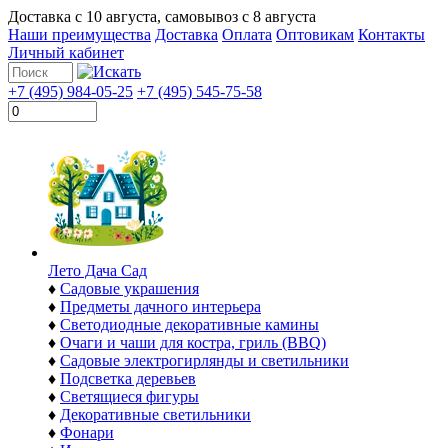
Доставка с
10 августа
, самовывоз с
8 августа
Наши преимущества
Доставка
Оплата
Оптовикам
Контакты
Личный кабинет
+7 (495) 984-05-25
+7 (495) 545-75-58
Лето Дача Сад
♦
Садовые украшения
♦
Предметы дачного интерьера
♦
Светодиодные декоративные камины
♦
Очаги и чаши для костра, гриль (BBQ)
♦
Садовые электрогирлянды и светильники
♦
Подсветка деревьев
♦
Светящиеся фигуры
♦
Декоративные светильники
♦
Фонари