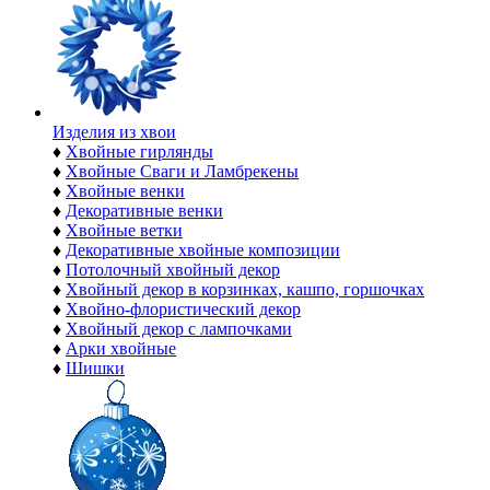
Изделия из хвои
♦
Хвойные гирлянды
♦
Хвойные Сваги и Ламбрекены
♦
Хвойные венки
♦
Декоративные венки
♦
Хвойные ветки
♦
Декоративные хвойные композиции
♦
Потолочный хвойный декор
♦
Хвойный декор в корзинках, кашпо, горшочках
♦
Хвойно-флористический декор
♦
Хвойный декор с лампочками
♦
Арки хвойные
♦
Шишки