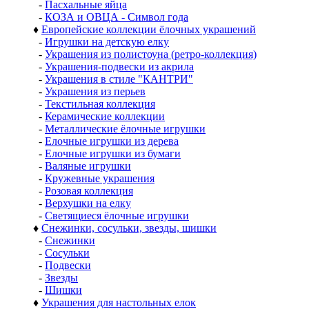
-
Пасхальные яйца
-
КОЗА и ОВЦА - Символ года
♦
Европейские коллекции ёлочных украшений
-
Игрушки на детскую елку
-
Украшения из полистоуна (ретро-коллекция)
-
Украшения-подвески из акрила
-
Украшения в стиле "КАНТРИ"
-
Украшения из перьев
-
Текстильная коллекция
-
Керамические коллекции
-
Металлические ёлочные игрушки
-
Елочные игрушки из дерева
-
Елочные игрушки из бумаги
-
Валяные игрушки
-
Кружевные украшения
-
Розовая коллекция
-
Верхушки на елку
-
Светящиеся ёлочные игрушки
♦
Снежинки, сосульки, звезды, шишки
-
Снежинки
-
Сосульки
-
Подвески
-
Звезды
-
Шишки
♦
Украшения для настольных елок