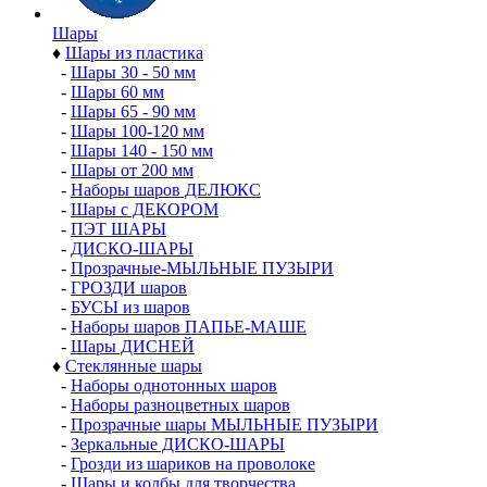
Шары
♦
Шары из пластика
-
Шары 30 - 50 мм
-
Шары 60 мм
-
Шары 65 - 90 мм
-
Шары 100-120 мм
-
Шары 140 - 150 мм
-
Шары от 200 мм
-
Наборы шаров ДЕЛЮКС
-
Шары с ДЕКОРОМ
-
ПЭТ ШАРЫ
-
ДИСКО-ШАРЫ
-
Прозрачные-МЫЛЬНЫЕ ПУЗЫРИ
-
ГРОЗДИ шаров
-
БУСЫ из шаров
-
Наборы шаров ПАПЬЕ-МАШЕ
-
Шары ДИСНЕЙ
♦
Стеклянные шары
-
Наборы однотонных шаров
-
Наборы разноцветных шаров
-
Прозрачные шары МЫЛЬНЫЕ ПУЗЫРИ
-
Зеркальные ДИСКО-ШАРЫ
-
Грозди из шариков на проволоке
-
Шары и колбы для творчества