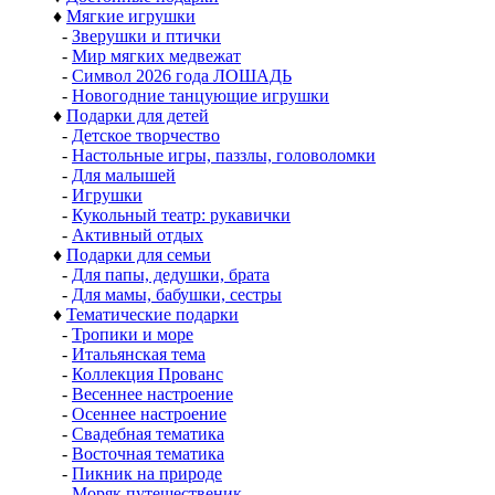
♦
Мягкие игрушки
-
Зверушки и птички
-
Мир мягких медвежат
-
Символ 2026 года ЛОШАДЬ
-
Новогодние танцующие игрушки
♦
Подарки для детей
-
Детское творчество
-
Настольные игры, паззлы, головоломки
-
Для малышей
-
Игрушки
-
Кукольный театр: рукавички
-
Активный отдых
♦
Подарки для семьи
-
Для папы, дедушки, брата
-
Для мамы, бабушки, сестры
♦
Тематические подарки
-
Тропики и море
-
Итальянская тема
-
Коллекция Прованс
-
Весеннее настроение
-
Осеннее настроение
-
Свадебная тематика
-
Восточная тематика
-
Пикник на природе
-
Моряк путешественик