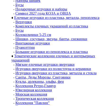
-
Наборы шишек
-
Бусы
-
Подарочные игрушки и наборы
-
Символ 2027 года КОЗА и ОВЦА
♦
Елочные игрушки из пластика, металла, пеноплекса
-
Верхушки
-
Комплекты елочных украшений из пластика
-
Бусы
-
Колокольчики 5-25 см
-
Шишки, сосульки, звезды, банты, снежинки
-
Винтажные игрушки
-
Пуансеттии
-
Большие игрушки из пеноплекса и пластика
♦
Тематические коллекции елочных и интерьерных
украшений
-
Мягкие елочные игрушки-зверушки
-
Игрушки-зверушки из полистоуна и керамики
-
Игрушки-зверушки из пластика, металла и стекла
-
Санты, Деды Морозы, Снеговики
-
Куклы, арлекины, эльфы, феи
-
Коллекция Ретро-Гламур
-
Ювелирная коллекция
-
Морская коллекция
-
Тропическая коллекция
-
Коллекция "Павлин"