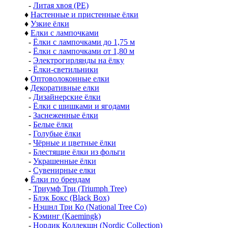
-
Литая хвоя (РЕ)
♦
Настенные и пристенные ёлки
♦
Узкие ёлки
♦
Елки с лампочками
-
Ёлки с лампочками до 1,75 м
-
Ёлки с лампочками от 1,80 м
-
Электрогирлянды на ёлку
-
Ёлки-светильники
♦
Оптоволоконные елки
♦
Декоративные елки
-
Дизайнерские ёлки
-
Ёлки с шишками и ягодами
-
Заснеженные ёлки
-
Белые ёлки
-
Голубые ёлки
-
Чёрные и цветные ёлки
-
Блестящие ёлки из фольги
-
Украшенные ёлки
-
Сувенирные елки
♦
Ёлки по брендам
-
Триумф Три (Triumph Tree)
-
Блэк Бокс (Black Box)
-
Нэшнл Три Ко (National Tree Co)
-
Кэминг (Kaemingk)
-
Нордик Коллекшн (Nordic Collection)