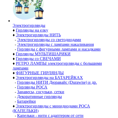
Электро­гирлянды
♦
Гирлянды на елку
♦
Электрогирлянды НИТЬ
-
Электрогирлянды со светодиодами
-
Электрогирлянды с лампами накаливания
-
Гирлянды с фигурными лампами и насадками
♦
Гирлянды МУЛЬТИШАРИКИ
♦
Гирлянды со СВЕЧАМИ
♦
РЕТРО ЛАМПЫ электрогирлянды с большими
лампами
♦
ФИГУРНЫЕ ГИРЛЯНДЫ
♦
Электрогирлянды на БАТАРЕЙКАХ
-
Гирлянды НИТИ Дюравайс (Durawise) и др.
-
Гирлянды РОСА
-
Занавесы, сосульки, сетки
-
Декоративные гирлянды
-
Батарейки
♦
Электрогирлянды с минидиодами РОСА
(КАПЕЛЬКИ)
-
Капельки - нити с адаптером от сети