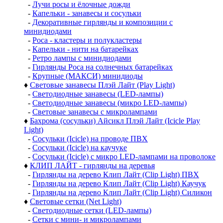
-
Лучи росы и ёлочные дожди
-
Капельки - занавесы и сосульки
-
Декоративные гирлянды и композиции с
минидиодами
-
Роса - кластеры и полукластеры
-
Капельки - нити на батарейках
-
Ретро лампы с минидиодами
-
Гирлянды Роса на солнечных батарейках
-
Крупные (МАКСИ) минидиоды
♦
Световые занавесы Плэй Лайт (Play Light)
-
Светодиодные занавесы (LED-лампы)
-
Светодиодные занавесы (микро LED-лампы)
-
Световые занавесы с микролампами
♦
Бахрома (сосульки) Айсикл Плэй Лайт (Icicle Play
Light)
-
Сосульки (Icicle) на проводе ПВХ
-
Сосульки (Icicle) на каучуке
-
Сосульки (Icicle) с микро LED-лампами на проволоке
♦
КЛИП ЛАЙТ - гирлянды на деревья
-
Гирлянды на дерево Клип Лайт (Clip Light) ПВХ
-
Гирлянды на дерево Клип Лайт (Clip Light) Каучук
-
Гирлянды на дерево Клип Лайт (Clip Light) Силикон
♦
Световые сетки (Net Light)
-
Светодиодные сетки (LED-лампы)
-
Сетки с мини- и микролампами