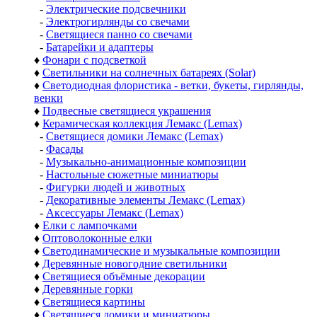
-
Электрические подсвечники
-
Электрогирлянды со свечами
-
Светящиеся панно со свечами
-
Батарейки и адаптеры
♦
Фонари с подсветкой
♦
Светильники на солнечных батареях (Solar)
♦
Светодиодная флористика - ветки, букеты, гирлянды,
венки
♦
Подвесные светящиеся украшения
♦
Керамическая коллекция Лемакс (Lemax)
-
Светящиеся домики Лемакс (Lemax)
-
Фасады
-
Музыкально-анимационные композиции
-
Настольные сюжетные миниатюры
-
Фигурки людей и животных
-
Декоративные элементы Лемакс (Lemax)
-
Аксессуары Лемакс (Lemax)
♦
Елки с лампочками
♦
Оптоволоконные елки
♦
Светодинамические и музыкальные композиции
♦
Деревянные новогодние светильники
♦
Светящиеся объёмные декорации
♦
Деревянные горки
♦
Светящиеся картины
♦
Светящиеся домики и миниатюры