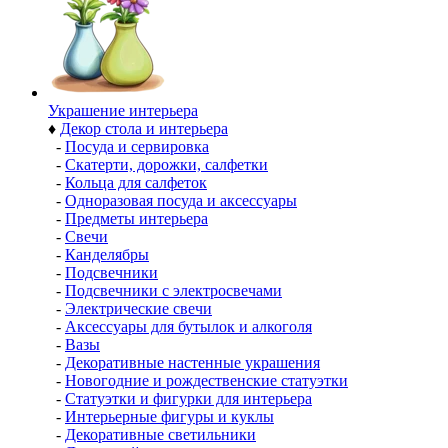
Украшение интерьера
♦
Декор стола и интерьера
-
Посуда и сервировка
-
Скатерти, дорожки, салфетки
-
Кольца для салфеток
-
Одноразовая посуда и аксессуары
-
Предметы интерьера
-
Свечи
-
Канделябры
-
Подсвечники
-
Подсвечники с электросвечами
-
Электрические свечи
-
Аксессуары для бутылок и алкоголя
-
Вазы
-
Декоративные настенные украшения
-
Новогодние и рождественские статуэтки
-
Статуэтки и фигурки для интерьера
-
Интерьерные фигуры и куклы
-
Декоративные светильники