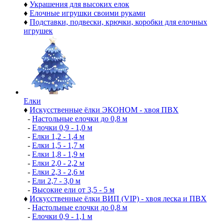
♦
Украшения для высоких елок
♦
Елочные игрушки своими руками
♦
Подставки, подвески, крючки, коробки для елочных
игрушек
Елки
♦
Искусственные ёлки ЭКОНОМ - хвоя ПВХ
-
Настольные елочки до 0,8 м
-
Елочки 0,9 - 1,0 м
-
Елки 1,2 - 1,4 м
-
Елки 1,5 - 1,7 м
-
Елки 1,8 - 1,9 м
-
Елки 2,0 - 2,2 м
-
Елки 2,3 - 2,6 м
-
Ели 2,7 - 3,0 м
-
Высокие ели от 3,5 - 5 м
♦
Искусственные ёлки ВИП (VIP) - хвоя леска и ПВХ
-
Настольные елочки до 0,8 м
-
Елочки 0,9 - 1,1 м