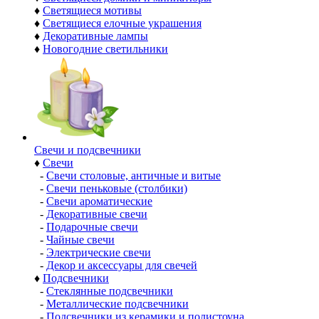
♦
Светящиеся мотивы
♦
Светящиеся елочные украшения
♦
Декоративные лампы
♦
Новогодние светильники
Свечи и подсвечники
♦
Свечи
-
Свечи столовые, античные и витые
-
Свечи пеньковые (столбики)
-
Свечи ароматические
-
Декоративные свечи
-
Подарочные свечи
-
Чайные свечи
-
Электрические свечи
-
Декор и аксессуары для свечей
♦
Подсвечники
-
Стеклянные подсвечники
-
Металлические подсвечники
-
Подсвечники из керамики и полистоуна