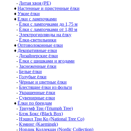
-
Литая хвоя (РЕ)
♦
Настенные и пристенные ёлки
♦
Узкие ёлки
♦
Елки с лампочками
-
Ёлки с лампочками до 1,75 м
-
Ёлки с лампочками от 1,80 м
-
Электрогирлянды на ёлку
-
Ёлки-светильники
♦
Оптоволоконные елки
♦
Декоративные елки
-
Дизайнерские ёлки
-
Ёлки с шишками и ягодами
-
Заснеженные ёлки
-
Белые ёлки
-
Голубые ёлки
-
Чёрные и цветные ёлки
-
Блестящие ёлки из фольги
-
Украшенные ёлки
-
Сувенирные елки
♦
Ёлки по брендам
-
Триумф Три (Triumph Tree)
-
Блэк Бокс (Black Box)
-
Нэшнл Три Ко (National Tree Co)
-
Кэминг (Kaemingk)
-
Нордик Коллекшн (Nordic Collection)