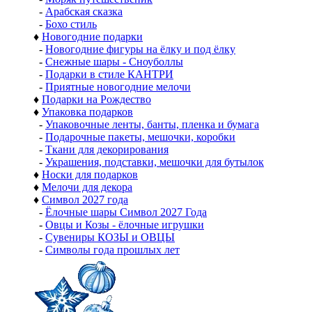
-
Арабская сказка
-
Бохо стиль
♦
Новогодние подарки
-
Новогодние фигуры на ёлку и под ёлку
-
Снежные шары - Сноуболлы
-
Подарки в стиле КАНТРИ
-
Приятные новогодние мелочи
♦
Подарки на Рождество
♦
Упаковка подарков
-
Упаковочные ленты, банты, пленка и бумага
-
Подарочные пакеты, мешочки, коробки
-
Ткани для декорирования
-
Украшения, подставки, мешочки для бутылок
♦
Носки для подарков
♦
Мелочи для декора
♦
Символ 2027 года
-
Ёлочные шары Символ 2027 Года
-
Овцы и Козы - ёлочные игрушки
-
Сувениры КОЗЫ и ОВЦЫ
-
Символы года прошлых лет