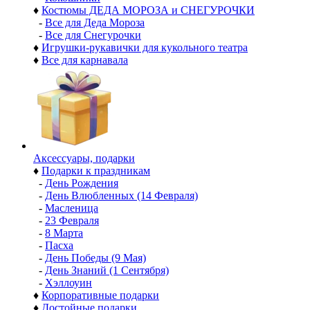
♦
Костюмы ДЕДА МОРОЗА и СНЕГУРОЧКИ
-
Все для Деда Мороза
-
Все для Снегурочки
♦
Игрушки-рукавички для кукольного театра
♦
Все для карнавала
Аксессуары, подарки
♦
Подарки к праздникам
-
День Рождения
-
День Влюбленных (14 Февраля)
-
Масленица
-
23 Февраля
-
8 Марта
-
Пасха
-
День Победы (9 Мая)
-
День Знаний (1 Сентября)
-
Хэллоуин
♦
Корпоративные подарки
♦
Достойные подарки