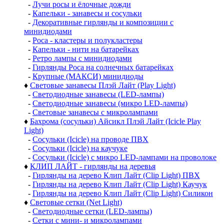
-
Лучи росы и ёлочные дожди
-
Капельки - занавесы и сосульки
-
Декоративные гирлянды и композиции с
минидиодами
-
Роса - кластеры и полукластеры
-
Капельки - нити на батарейках
-
Ретро лампы с минидиодами
-
Гирлянды Роса на солнечных батарейках
-
Крупные (МАКСИ) минидиоды
♦
Световые занавесы Плэй Лайт (Play Light)
-
Светодиодные занавесы (LED-лампы)
-
Светодиодные занавесы (микро LED-лампы)
-
Световые занавесы с микролампами
♦
Бахрома (сосульки) Айсикл Плэй Лайт (Icicle Play
Light)
-
Сосульки (Icicle) на проводе ПВХ
-
Сосульки (Icicle) на каучуке
-
Сосульки (Icicle) с микро LED-лампами на проволоке
♦
КЛИП ЛАЙТ - гирлянды на деревья
-
Гирлянды на дерево Клип Лайт (Clip Light) ПВХ
-
Гирлянды на дерево Клип Лайт (Clip Light) Каучук
-
Гирлянды на дерево Клип Лайт (Clip Light) Силикон
♦
Световые сетки (Net Light)
-
Светодиодные сетки (LED-лампы)
-
Сетки с мини- и микролампами