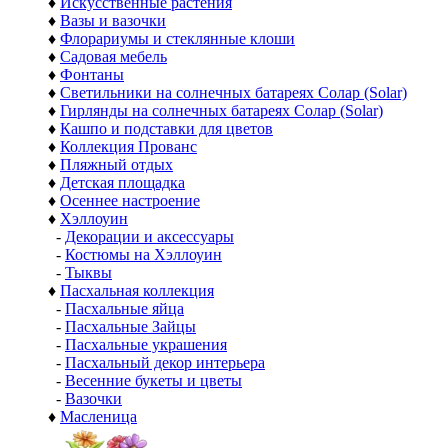
♦
Искусственные растения
♦
Вазы и вазочки
♦
Флорариумы и стеклянные клоши
♦
Садовая мебель
♦
Фонтаны
♦
Светильники на солнечных батареях Солар (Solar)
♦
Гирлянды на солнечных батареях Солар (Solar)
♦
Кашпо и подставки для цветов
♦
Коллекция Прованс
♦
Пляжный отдых
♦
Детская площадка
♦
Осеннее настроение
♦
Хэллоуин
-
Декорации и аксессуары
-
Костюмы на Хэллоуин
-
Тыквы
♦
Пасхальная коллекция
-
Пасхальные яйца
-
Пасхальные Зайцы
-
Пасхальные украшения
-
Пасхальный декор интерьера
-
Весенние букеты и цветы
-
Вазочки
♦
Масленица