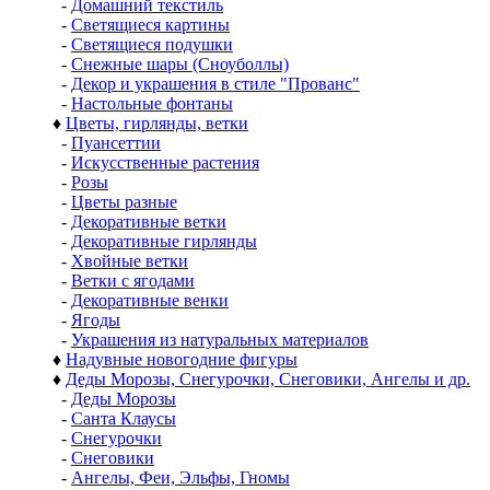
-
Домашний текстиль
-
Светящиеся картины
-
Светящиеся подушки
-
Снежные шары (Сноуболлы)
-
Декор и украшения в стиле "Прованс"
-
Настольные фонтаны
♦
Цветы, гирлянды, ветки
-
Пуансеттии
-
Искусственные растения
-
Розы
-
Цветы разные
-
Декоративные ветки
-
Декоративные гирлянды
-
Хвойные ветки
-
Ветки с ягодами
-
Декоративные венки
-
Ягоды
-
Украшения из натуральных материалов
♦
Надувные новогодние фигуры
♦
Деды Морозы, Снегурочки, Снеговики, Ангелы и др.
-
Деды Морозы
-
Санта Клаусы
-
Снегурочки
-
Снеговики
-
Ангелы, Феи, Эльфы, Гномы