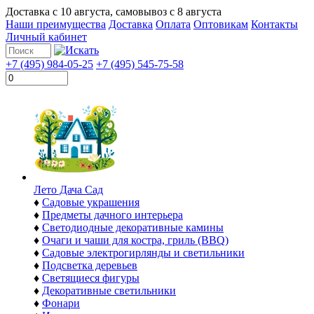
Доставка с
10 августа
, самовывоз с
8 августа
Наши преимущества
Доставка
Оплата
Оптовикам
Контакты
Личный кабинет
+7 (495) 984-05-25
+7 (495) 545-75-58
Лето Дача Сад
♦
Садовые украшения
♦
Предметы дачного интерьера
♦
Светодиодные декоративные камины
♦
Очаги и чаши для костра, гриль (BBQ)
♦
Садовые электрогирлянды и светильники
♦
Подсветка деревьев
♦
Светящиеся фигуры
♦
Декоративные светильники
♦
Фонари