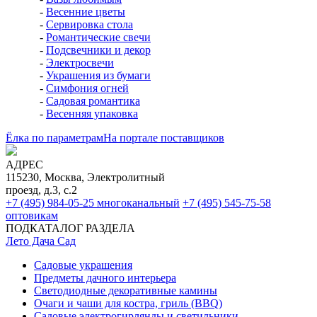
-
Весенние цветы
-
Сервировка стола
-
Романтические свечи
-
Подсвечники и декор
-
Электросвечи
-
Украшения из бумаги
-
Симфония огней
-
Садовая романтика
-
Весенняя упаковка
Ёлка по параметрам
На портале поставщиков
АДРЕС
115230, Москва, Электролитный
проезд, д.3, с.2
+7 (495) 984-05-25
многоканальный
+7 (495) 545-75-58
оптовикам
ПОДКАТАЛОГ РАЗДЕЛА
Лето Дача Сад
Садовые украшения
Предметы дачного интерьера
Светодиодные декоративные камины
Очаги и чаши для костра, гриль (BBQ)
Садовые электрогирлянды и светильники