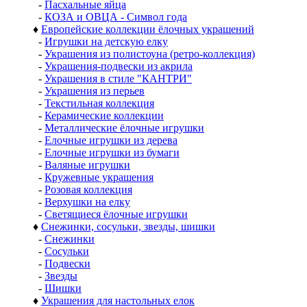
-
Пасхальные яйца
-
КОЗА и ОВЦА - Символ года
♦
Европейские коллекции ёлочных украшений
-
Игрушки на детскую елку
-
Украшения из полистоуна (ретро-коллекция)
-
Украшения-подвески из акрила
-
Украшения в стиле "КАНТРИ"
-
Украшения из перьев
-
Текстильная коллекция
-
Керамические коллекции
-
Металлические ёлочные игрушки
-
Елочные игрушки из дерева
-
Елочные игрушки из бумаги
-
Валяные игрушки
-
Кружевные украшения
-
Розовая коллекция
-
Верхушки на елку
-
Светящиеся ёлочные игрушки
♦
Снежинки, сосульки, звезды, шишки
-
Снежинки
-
Сосульки
-
Подвески
-
Звезды
-
Шишки
♦
Украшения для настольных елок