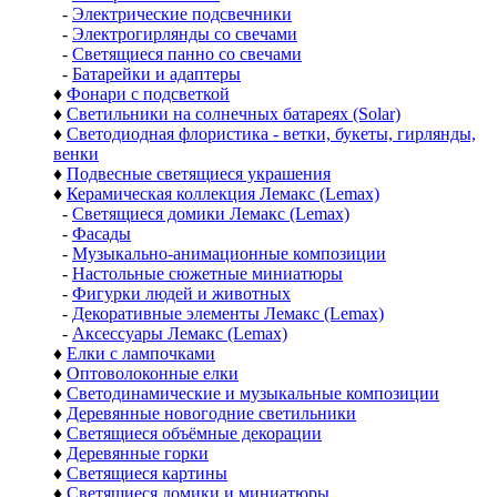
-
Электрические подсвечники
-
Электрогирлянды со свечами
-
Светящиеся панно со свечами
-
Батарейки и адаптеры
♦
Фонари с подсветкой
♦
Светильники на солнечных батареях (Solar)
♦
Светодиодная флористика - ветки, букеты, гирлянды,
венки
♦
Подвесные светящиеся украшения
♦
Керамическая коллекция Лемакс (Lemax)
-
Светящиеся домики Лемакс (Lemax)
-
Фасады
-
Музыкально-анимационные композиции
-
Настольные сюжетные миниатюры
-
Фигурки людей и животных
-
Декоративные элементы Лемакс (Lemax)
-
Аксессуары Лемакс (Lemax)
♦
Елки с лампочками
♦
Оптоволоконные елки
♦
Светодинамические и музыкальные композиции
♦
Деревянные новогодние светильники
♦
Светящиеся объёмные декорации
♦
Деревянные горки
♦
Светящиеся картины
♦
Светящиеся домики и миниатюры