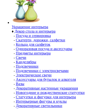
Украшение интерьера
♦
Декор стола и интерьера
-
Посуда и сервировка
-
Скатерти, дорожки, салфетки
-
Кольца для салфеток
-
Одноразовая посуда и аксессуары
-
Предметы интерьера
-
Свечи
-
Канделябры
-
Подсвечники
-
Подсвечники с электросвечами
-
Электрические свечи
-
Аксессуары для бутылок и алкоголя
-
Вазы
-
Декоративные настенные украшения
-
Новогодние и рождественские статуэтки
-
Статуэтки и фигурки для интерьера
-
Интерьерные фигуры и куклы
-
Декоративные светильники