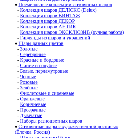
♦
Премиальные коллекции стеклянных шаров
-
Коллекция шаров ДЕЛЮКС (Delux)
-
Коллекция шаров ВИНТАЖ
-
Коллекция шаров ДЕКОР
-
Коллекция шаров АНТИК
-
Коллекция шаров ЭКСКЛЮЗИВ (ручная работа)
-
Гирлянды из шаров и украшений
♦
Шары разных цветов
-
Золотые
-
Серебряные
-
Красные и бордовые
-
Синие и голубые
-
Белые, перламутровые
-
Черные
-
Розовые
-
Зелёные
-
Фиолетовые и сиреневые
-
Оранжевые
-
Коричневые
-
Прозрачные
-
Дымчатые
-
Наборы разноцветных шаров
♦
Стеклянные шары с художественной росписью
(Ёлочка, Россия)
-
Шары диаметром 95 мм