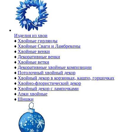
Изделия из хвои
♦
Хвойные гирлянды
♦
Хвойные Сваги и Ламбрекены
♦
Хвойные венки
♦
Декоративные венки
♦
Хвойные ветки
♦
Декоративные хвойные композиции
♦
Потолочный хвойный декор
♦
Хвойный декор в корзинках, кашпо, горшочках
♦
Хвойно-флористический декор
♦
Хвойный декор с лампочками
♦
Арки хвойные
♦
Шишки