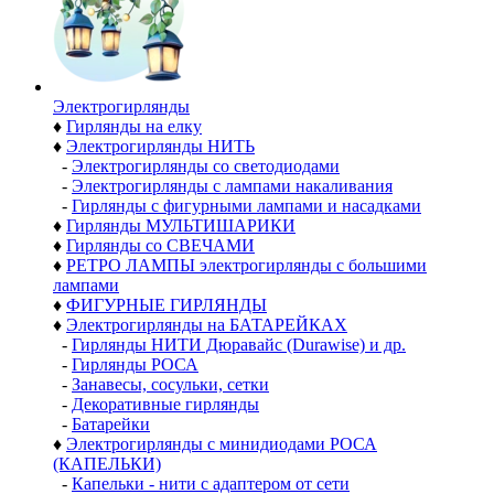
Электро­гирлянды
♦
Гирлянды на елку
♦
Электрогирлянды НИТЬ
-
Электрогирлянды со светодиодами
-
Электрогирлянды с лампами накаливания
-
Гирлянды с фигурными лампами и насадками
♦
Гирлянды МУЛЬТИШАРИКИ
♦
Гирлянды со СВЕЧАМИ
♦
РЕТРО ЛАМПЫ электрогирлянды с большими
лампами
♦
ФИГУРНЫЕ ГИРЛЯНДЫ
♦
Электрогирлянды на БАТАРЕЙКАХ
-
Гирлянды НИТИ Дюравайс (Durawise) и др.
-
Гирлянды РОСА
-
Занавесы, сосульки, сетки
-
Декоративные гирлянды
-
Батарейки
♦
Электрогирлянды с минидиодами РОСА
(КАПЕЛЬКИ)
-
Капельки - нити с адаптером от сети