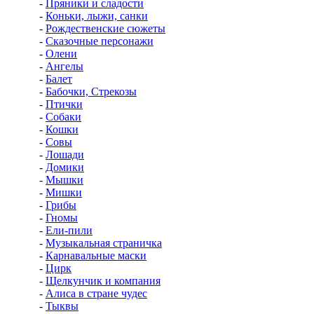
-
Пряники и сладости
-
Коньки, лыжи, санки
-
Рождественские сюжеты
-
Сказочные персонажи
-
Олени
-
Ангелы
-
Балет
-
Бабочки, Стрекозы
-
Птички
-
Собаки
-
Кошки
-
Совы
-
Лошади
-
Домики
-
Мышки
-
Мишки
-
Грибы
-
Гномы
-
Ели-пили
-
Музыкальная страничка
-
Карнавальные маски
-
Цирк
-
Щелкунчик и компания
-
Алиса в стране чудес
-
Тыквы