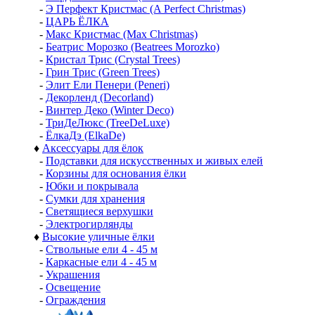
-
Э Перфект Кристмас (A Perfect Christmas)
-
ЦАРЬ ЁЛКА
-
Макс Кристмас (Max Christmas)
-
Беатрис Морозко (Beatrees Morozko)
-
Кристал Трис (Crystal Trees)
-
Грин Трис (Green Trees)
-
Элит Ели Пенери (Peneri)
-
Декорленд (Decorland)
-
Винтер Деко (Winter Deco)
-
ТриДеЛюкс (TreeDeLuxe)
-
ЁлкаДэ (ElkaDe)
♦
Аксессуары для ёлок
-
Подставки для искусственных и живых елей
-
Корзины для основания ёлки
-
Юбки и покрывала
-
Сумки для хранения
-
Светящиеся верхушки
-
Электрогирлянды
♦
Высокие уличные ёлки
-
Ствольные ели 4 - 45 м
-
Каркасные ели 4 - 45 м
-
Украшения
-
Освещение
-
Ограждения