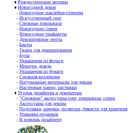
♦
Рождественские мотивы
♦
Новогодний декор
-
Новогодние наклейки-стикеры
-
Искусственный снег
-
Снежные покрывала
-
Новогодние спреи
-
Новогодние трафареты
-
Декоративные ленты
-
Банты
-
Ткани для декорирования
-
Бусы
-
Украшения из фольги
-
Мишура, дождь
-
Украшения из бумаги
-
Снежная коллекция
-
Натуральные материалы для декора
-
Настенные панно, растяжки
♦
Уголок дизайнера и декоратора
-
"Снежные" аксессуары-снег, покрывала, спреи
-
Аксессуары для декора
-
Подставки, крючки, подвески, ёмкости для хранения
-
Упаковка подарков
-
В помощь дизайнеру