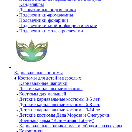
-
Канделябры
-
Декоративные подсвечники
-
Подсвечники-аромалампы
-
Подсвечники-фонарики
-
Подсвечники хвойно-флористические
-
Подсвечники с электросвечами
Карнавальные костюмы
♦
Костюмы для детей и взрослых
-
Карнавальные шапочки
-
Легкие карнавальные костюмы
-
Костюмы для малышей
-
Детские карнавальные костюмы 3-5 лет
-
Детские карнавальные костюмы 6-8 лет
-
Детские карнавальные костюмы 9-14 лет
-
Детские костюмы Деда Мороза и Снегурочи
-
Военная форма "Вспоминая Победу"
-
Карнавальные колпаки, маски, ободки, аксессуары
-
Кокошники