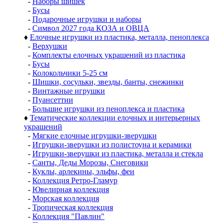
-
Наборы шишек
-
Бусы
-
Подарочные игрушки и наборы
-
Символ 2027 года КОЗА и ОВЦА
♦
Елочные игрушки из пластика, металла, пеноплекса
-
Верхушки
-
Комплекты елочных украшений из пластика
-
Бусы
-
Колокольчики 5-25 см
-
Шишки, сосульки, звезды, банты, снежинки
-
Винтажные игрушки
-
Пуансеттии
-
Большие игрушки из пеноплекса и пластика
♦
Тематические коллекции елочных и интерьерных
украшений
-
Мягкие елочные игрушки-зверушки
-
Игрушки-зверушки из полистоуна и керамики
-
Игрушки-зверушки из пластика, металла и стекла
-
Санты, Деды Морозы, Снеговики
-
Куклы, арлекины, эльфы, феи
-
Коллекция Ретро-Гламур
-
Ювелирная коллекция
-
Морская коллекция
-
Тропическая коллекция
-
Коллекция "Павлин"