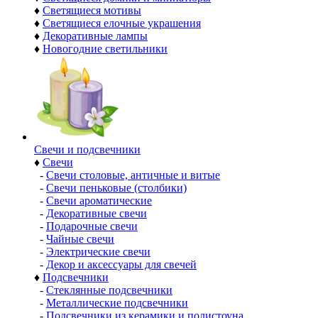
♦
Светящиеся мотивы
♦
Светящиеся елочные украшения
♦
Декоративные лампы
♦
Новогодние светильники
Свечи и подсвечники
♦
Свечи
-
Свечи столовые, античные и витые
-
Свечи пеньковые (столбики)
-
Свечи ароматические
-
Декоративные свечи
-
Подарочные свечи
-
Чайные свечи
-
Электрические свечи
-
Декор и аксессуары для свечей
♦
Подсвечники
-
Стеклянные подсвечники
-
Металлические подсвечники
-
Подсвечники из керамики и полистоуна