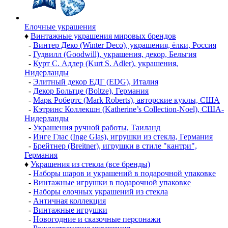
Елочные украшения
♦
Винтажные украшения мировых брендов
-
Винтер Деко (Winter Deco), украшения, ёлки, Россия
-
Гудвилл (Goodwill), украшения, декор, Бельгия
-
Курт С. Адлер (Kurt S. Adler), украшения,
Нидерланды
-
Элитный декор ЕДГ (EDG), Италия
-
Декор Больтце (Boltze), Германия
-
Марк Робертс (Mark Roberts), авторские куклы, США
-
Кэтринс Коллекшн (Katherine’s Collection-Noel), США-
Нидерланды
-
Украшения ручной работы, Таиланд
-
Инге Глас (Inge Glas), игрушки из стекла, Германия
-
Брейтнер (Breitner), игрушки в стиле "кантри",
Германия
♦
Украшения из стекла (все бренды)
-
Наборы шаров и украшений в подарочной упаковке
-
Винтажные игрушки в подарочной упаковке
-
Наборы елочных украшений из стекла
-
Античная коллекция
-
Винтажные игрушки
-
Новогодние и сказочные персонажи