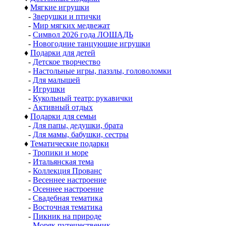
♦
Мягкие игрушки
-
Зверушки и птички
-
Мир мягких медвежат
-
Символ 2026 года ЛОШАДЬ
-
Новогодние танцующие игрушки
♦
Подарки для детей
-
Детское творчество
-
Настольные игры, паззлы, головоломки
-
Для малышей
-
Игрушки
-
Кукольный театр: рукавички
-
Активный отдых
♦
Подарки для семьи
-
Для папы, дедушки, брата
-
Для мамы, бабушки, сестры
♦
Тематические подарки
-
Тропики и море
-
Итальянская тема
-
Коллекция Прованс
-
Весеннее настроение
-
Осеннее настроение
-
Свадебная тематика
-
Восточная тематика
-
Пикник на природе
-
Моряк путешественик