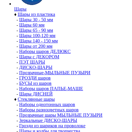
Шары
♦
Шары из пластика
-
Шары 30 - 50 мм
-
Шары 60 мм
-
Шары 65 - 90 мм
-
Шары 100-120 мм
-
Шары 140 - 150 мм
-
Шары от 200 мм
-
Наборы шаров ДЕЛЮКС
-
Шары с ДЕКОРОМ
-
ПЭТ ШАРЫ
-
ДИСКО-ШАРЫ
-
Прозрачные-МЫЛЬНЫЕ ПУЗЫРИ
-
ГРОЗДИ шаров
-
БУСЫ из шаров
-
Наборы шаров ПАПЬЕ-МАШЕ
-
Шары ДИСНЕЙ
♦
Стеклянные шары
-
Наборы однотонных шаров
-
Наборы разноцветных шаров
-
Прозрачные шары МЫЛЬНЫЕ ПУЗЫРИ
-
Зеркальные ДИСКО-ШАРЫ
-
Грозди из шариков на проволоке
-
Шары и колбы для творчества