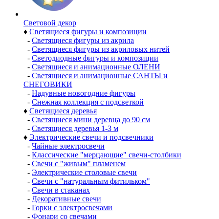
Световой декор
♦
Светящиеся фигуры и композиции
-
Светящиеся фигуры из акрила
-
Светящиеся фигуры из акриловых нитей
-
Светодиодные фигуры и композиции
-
Светящиеся и анимационные ОЛЕНИ
-
Светящиеся и анимационные САНТЫ и
СНЕГОВИКИ
-
Надувные новогодние фигуры
-
Снежная коллекция с подсветкой
♦
Светящиеся деревья
-
Светящиеся мини деревца до 90 см
-
Светящиеся деревья 1-3 м
♦
Электрические свечи и подсвечники
-
Чайные электросвечи
-
Классические "мерцающие" свечи-столбики
-
Свечи с "живым" пламенем
-
Электрические столовые свечи
-
Свечи с "натуральным фитильком"
-
Свечи в стаканах
-
Декоративные свечи
-
Горки с электросвечами
-
Фонари со свечами