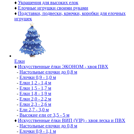
♦
Украшения для высоких елок
♦
Елочные игрушки своими руками
♦
Подставки, подвески, крючки, коробки для елочных
игрушек
Елки
♦
Искусственные ёлки ЭКОНОМ - хвоя ПВХ
-
Настольные елочки до 0,8 м
-
Елочки 0,9 - 1,0 м
-
Елки 1,2 - 1,4 м
-
Елки 1,5 - 1,7 м
-
Елки 1,8 - 1,9 м
-
Елки 2,0 - 2,2 м
-
Елки 2,3 - 2,6 м
-
Ели 2,7 - 3,0 м
-
Высокие ели от 3,5 - 5 м
♦
Искусственные ёлки ВИП (VIP) - хвоя леска и ПВХ
-
Настольные елочки до 0,8 м
-
Елочки 0,9 - 1,1 м