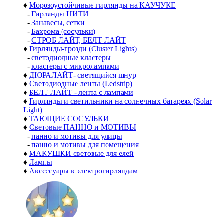
♦
Морозоустойчивые гирлянды на КАУЧУКЕ
-
Гирлянды НИТИ
-
Занавесы, сетки
-
Бахрома (сосульки)
-
СТРОБ ЛАЙТ, БЕЛТ ЛАЙТ
♦
Гирлянды-грозди (Cluster Lights)
-
светодиодные кластеры
-
кластеры с микролампами
♦
ДЮРАЛАЙТ- светящийся шнур
♦
Светодиодные ленты (Ledstrip)
♦
БЕЛТ ЛАЙТ - лента с лампами
♦
Гирлянды и светильники на солнечных батареях (Solar
Light)
♦
ТАЮЩИЕ СОСУЛЬКИ
♦
Световые ПАННО и МОТИВЫ
-
панно и мотивы для улицы
-
панно и мотивы для помещения
♦
МАКУШКИ световые для елей
♦
Лампы
♦
Аксессуары к электрогирляндам