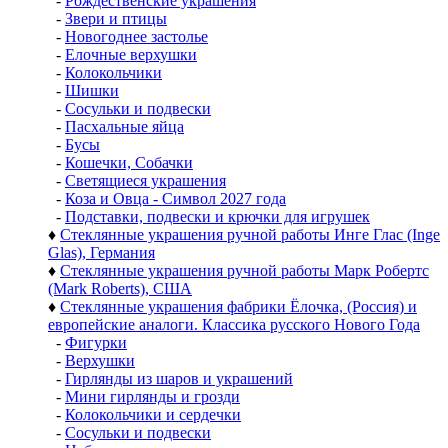
-
Рождественские украшения
-
Звери и птицы
-
Новогоднее застолье
-
Елочные верхушки
-
Колокольчики
-
Шишки
-
Сосульки и подвески
-
Пасхальные яйца
-
Бусы
-
Кошечки, Собачки
-
Светящиеся украшения
-
Коза и Овца - Символ 2027 года
-
Подставки, подвески и крючки для игрушек
♦
Стеклянные украшения ручной работы Инге Глас (Inge
Glas), Германия
♦
Стеклянные украшения ручной работы Марк Робертс
(Mark Roberts), США
♦
Стеклянные украшения фабрики Ёлочка, (Россия) и
европейские аналоги. Классика русского Нового Года
-
Фигурки
-
Верхушки
-
Гирлянды из шаров и украшений
-
Мини гирлянды и грозди
-
Колокольчики и сердечки
-
Сосульки и подвески