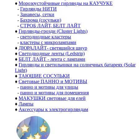
♦
Морозоустойчивые гирлянды на КАУЧУКЕ
-
Гирлянды НИТИ
-
Занавесы, сетки
-
Бахрома (сосульки)
-
СТРОБ ЛАЙТ, БЕЛТ ЛАЙТ
♦
Гирлянды-грозди (Cluster Lights)
-
светодиодные кластеры
-
кластеры с микролампами
♦
ДЮРАЛАЙТ- светящийся шнур
♦
Светодиодные ленты (Ledstrip)
♦
БЕЛТ ЛАЙТ - лента с лампами
♦
Гирлянды и светильники на солнечных батареях (Solar
Light)
♦
ТАЮЩИЕ СОСУЛЬКИ
♦
Световые ПАННО и МОТИВЫ
-
панно и мотивы для улицы
-
панно и мотивы для помещения
♦
МАКУШКИ световые для елей
♦
Лампы
♦
Аксессуары к электрогирляндам