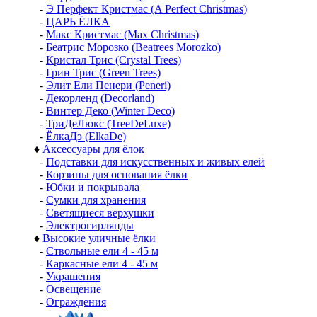
-
Э Перфект Кристмас (A Perfect Christmas)
-
ЦАРЬ ЁЛКА
-
Макс Кристмас (Max Christmas)
-
Беатрис Морозко (Beatrees Morozko)
-
Кристал Трис (Crystal Trees)
-
Грин Трис (Green Trees)
-
Элит Ели Пенери (Peneri)
-
Декорленд (Decorland)
-
Винтер Деко (Winter Deco)
-
ТриДеЛюкс (TreeDeLuxe)
-
ЁлкаДэ (ElkaDe)
♦
Аксессуары для ёлок
-
Подставки для искусственных и живых елей
-
Корзины для основания ёлки
-
Юбки и покрывала
-
Сумки для хранения
-
Светящиеся верхушки
-
Электрогирлянды
♦
Высокие уличные ёлки
-
Ствольные ели 4 - 45 м
-
Каркасные ели 4 - 45 м
-
Украшения
-
Освещение
-
Ограждения