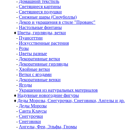
-
Домашний текстиль
-
Светящиеся картины
-
Светящиеся подушки
-
Снежные шары (Сноуболлы)
-
Декор и украшения в стиле "Прованс"
-
Настольные фонтаны
♦
Цветы, гирлянды, ветки
-
Пуансеттии
-
Искусственные растения
-
Розы
-
Цветы разные
-
Декоративные ветки
-
Декоративные гирлянды
-
Хвойные ветки
-
Ветки с ягодами
-
Декоративные венки
-
Ягоды
-
Украшения из натуральных материалов
♦
Надувные новогодние фигуры
♦
Деды Морозы, Снегурочки, Снеговики, Ангелы и др.
-
Деды Морозы
-
Санта Клаусы
-
Снегурочки
-
Снеговики
-
Ангелы, Феи, Эльфы, Гномы