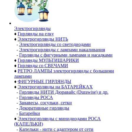
Электро­гирлянды
♦
Гирлянды на елку
♦
Электрогирлянды НИТЬ
-
Электрогирлянды со светодиодами
-
Электрогирлянды с лампами накаливания
-
Гирлянды с фигурными лампами и насадками
♦
Гирлянды МУЛЬТИШАРИКИ
♦
Гирлянды со СВЕЧАМИ
♦
РЕТРО ЛАМПЫ электрогирлянды с большими
лампами
♦
ФИГУРНЫЕ ГИРЛЯНДЫ
♦
Электрогирлянды на БАТАРЕЙКАХ
-
Гирлянды НИТИ Дюравайс (Durawise) и др.
-
Гирлянды РОСА
-
Занавесы, сосульки, сетки
-
Декоративные гирлянды
-
Батарейки
♦
Электрогирлянды с минидиодами РОСА
(КАПЕЛЬКИ)
-
Капельки - нити с адаптером от сети