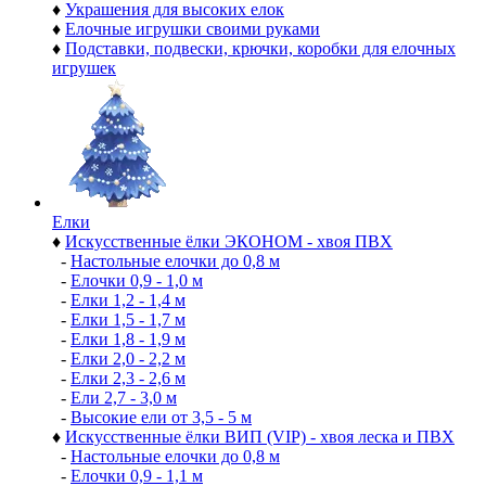
♦
Украшения для высоких елок
♦
Елочные игрушки своими руками
♦
Подставки, подвески, крючки, коробки для елочных
игрушек
Елки
♦
Искусственные ёлки ЭКОНОМ - хвоя ПВХ
-
Настольные елочки до 0,8 м
-
Елочки 0,9 - 1,0 м
-
Елки 1,2 - 1,4 м
-
Елки 1,5 - 1,7 м
-
Елки 1,8 - 1,9 м
-
Елки 2,0 - 2,2 м
-
Елки 2,3 - 2,6 м
-
Ели 2,7 - 3,0 м
-
Высокие ели от 3,5 - 5 м
♦
Искусственные ёлки ВИП (VIP) - хвоя леска и ПВХ
-
Настольные елочки до 0,8 м
-
Елочки 0,9 - 1,1 м