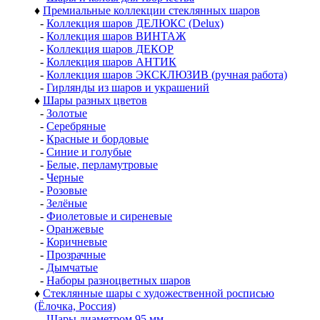
♦
Премиальные коллекции стеклянных шаров
-
Коллекция шаров ДЕЛЮКС (Delux)
-
Коллекция шаров ВИНТАЖ
-
Коллекция шаров ДЕКОР
-
Коллекция шаров АНТИК
-
Коллекция шаров ЭКСКЛЮЗИВ (ручная работа)
-
Гирлянды из шаров и украшений
♦
Шары разных цветов
-
Золотые
-
Серебряные
-
Красные и бордовые
-
Синие и голубые
-
Белые, перламутровые
-
Черные
-
Розовые
-
Зелёные
-
Фиолетовые и сиреневые
-
Оранжевые
-
Коричневые
-
Прозрачные
-
Дымчатые
-
Наборы разноцветных шаров
♦
Стеклянные шары с художественной росписью
(Ёлочка, Россия)
-
Шары диаметром 95 мм