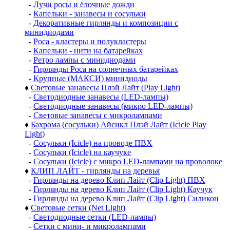
-
Лучи росы и ёлочные дожди
-
Капельки - занавесы и сосульки
-
Декоративные гирлянды и композиции с
минидиодами
-
Роса - кластеры и полукластеры
-
Капельки - нити на батарейках
-
Ретро лампы с минидиодами
-
Гирлянды Роса на солнечных батарейках
-
Крупные (МАКСИ) минидиоды
♦
Световые занавесы Плэй Лайт (Play Light)
-
Светодиодные занавесы (LED-лампы)
-
Светодиодные занавесы (микро LED-лампы)
-
Световые занавесы с микролампами
♦
Бахрома (сосульки) Айсикл Плэй Лайт (Icicle Play
Light)
-
Сосульки (Icicle) на проводе ПВХ
-
Сосульки (Icicle) на каучуке
-
Сосульки (Icicle) с микро LED-лампами на проволоке
♦
КЛИП ЛАЙТ - гирлянды на деревья
-
Гирлянды на дерево Клип Лайт (Clip Light) ПВХ
-
Гирлянды на дерево Клип Лайт (Clip Light) Каучук
-
Гирлянды на дерево Клип Лайт (Clip Light) Силикон
♦
Световые сетки (Net Light)
-
Светодиодные сетки (LED-лампы)
-
Сетки с мини- и микролампами