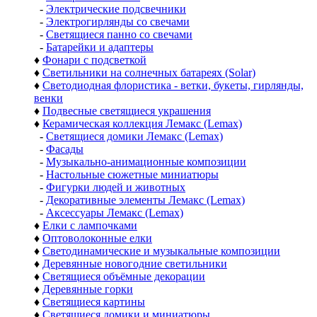
-
Электрические подсвечники
-
Электрогирлянды со свечами
-
Светящиеся панно со свечами
-
Батарейки и адаптеры
♦
Фонари с подсветкой
♦
Светильники на солнечных батареях (Solar)
♦
Светодиодная флористика - ветки, букеты, гирлянды,
венки
♦
Подвесные светящиеся украшения
♦
Керамическая коллекция Лемакс (Lemax)
-
Светящиеся домики Лемакс (Lemax)
-
Фасады
-
Музыкально-анимационные композиции
-
Настольные сюжетные миниатюры
-
Фигурки людей и животных
-
Декоративные элементы Лемакс (Lemax)
-
Аксессуары Лемакс (Lemax)
♦
Елки с лампочками
♦
Оптоволоконные елки
♦
Светодинамические и музыкальные композиции
♦
Деревянные новогодние светильники
♦
Светящиеся объёмные декорации
♦
Деревянные горки
♦
Светящиеся картины
♦
Светящиеся домики и миниатюры