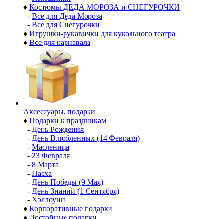
♦
Костюмы ДЕДА МОРОЗА и СНЕГУРОЧКИ
-
Все для Деда Мороза
-
Все для Снегурочки
♦
Игрушки-рукавички для кукольного театра
♦
Все для карнавала
Аксессуары, подарки
♦
Подарки к праздникам
-
День Рождения
-
День Влюбленных (14 Февраля)
-
Масленица
-
23 Февраля
-
8 Марта
-
Пасха
-
День Победы (9 Мая)
-
День Знаний (1 Сентября)
-
Хэллоуин
♦
Корпоративные подарки
♦
Достойные подарки