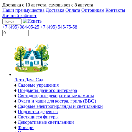
Доставка с
10 августа
, самовывоз с
8 августа
Наши преимущества
Доставка
Оплата
Оптовикам
Контакты
Личный кабинет
+7 (495) 984-05-25
+7 (495) 545-75-58
Лето Дача Сад
♦
Садовые украшения
♦
Предметы дачного интерьера
♦
Светодиодные декоративные камины
♦
Очаги и чаши для костра, гриль (BBQ)
♦
Садовые электрогирлянды и светильники
♦
Подсветка деревьев
♦
Светящиеся фигуры
♦
Декоративные светильники
♦
Фонари