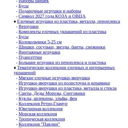
-
Наборы шишек
-
Бусы
-
Подарочные игрушки и наборы
-
Символ 2027 года КОЗА и ОВЦА
♦
Елочные игрушки из пластика, металла, пеноплекса
-
Верхушки
-
Комплекты елочных украшений из пластика
-
Бусы
-
Колокольчики 5-25 см
-
Шишки, сосульки, звезды, банты, снежинки
-
Винтажные игрушки
-
Пуансеттии
-
Большие игрушки из пеноплекса и пластика
♦
Тематические коллекции елочных и интерьерных
украшений
-
Мягкие елочные игрушки-зверушки
-
Игрушки-зверушки из полистоуна и керамики
-
Игрушки-зверушки из пластика, металла и стекла
-
Санты, Деды Морозы, Снеговики
-
Куклы, арлекины, эльфы, феи
-
Коллекция Ретро-Гламур
-
Ювелирная коллекция
-
Морская коллекция
-
Тропическая коллекция
-
Коллекция "Павлин"