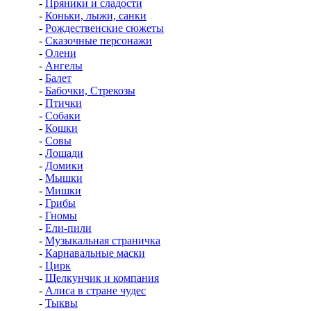
-
Пряники и сладости
-
Коньки, лыжи, санки
-
Рождественские сюжеты
-
Сказочные персонажи
-
Олени
-
Ангелы
-
Балет
-
Бабочки, Стрекозы
-
Птички
-
Собаки
-
Кошки
-
Совы
-
Лошади
-
Домики
-
Мышки
-
Мишки
-
Грибы
-
Гномы
-
Ели-пили
-
Музыкальная страничка
-
Карнавальные маски
-
Цирк
-
Щелкунчик и компания
-
Алиса в стране чудес
-
Тыквы