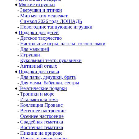
♦
Мягкие игрушки
-
Зверушки и птички
-
Мир мягких медвежат
-
Символ 2026 года ЛОШАДЬ
-
Новогодние танцующие игрушки
♦
Подарки для детей
-
Детское творчество
-
Настольные игры, паззлы, головоломки
-
Для малышей
-
Игрушки
-
Кукольный театр: рукавички
-
Активный отдых
♦
Подарки для семьи
-
Для папы, дедушки, брата
-
Для мамы, бабушки, сестры
♦
Тематические подарки
-
Тропики и море
-
Итальянская тема
-
Коллекция Прованс
-
Весеннее настроение
-
Осеннее настроение
-
Свадебная тематика
-
Восточная тематика
-
Пикник на природе
-
Моряк путешественик