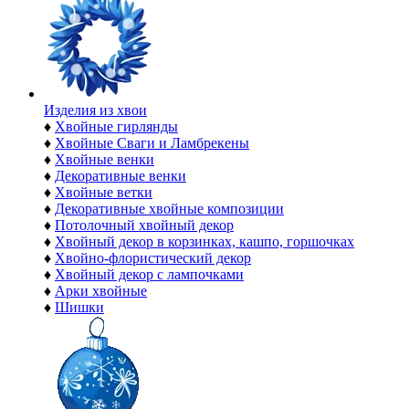
Изделия из хвои
♦
Хвойные гирлянды
♦
Хвойные Сваги и Ламбрекены
♦
Хвойные венки
♦
Декоративные венки
♦
Хвойные ветки
♦
Декоративные хвойные композиции
♦
Потолочный хвойный декор
♦
Хвойный декор в корзинках, кашпо, горшочках
♦
Хвойно-флористический декор
♦
Хвойный декор с лампочками
♦
Арки хвойные
♦
Шишки