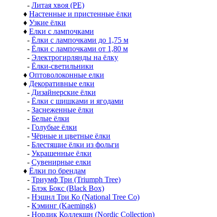
-
Литая хвоя (РЕ)
♦
Настенные и пристенные ёлки
♦
Узкие ёлки
♦
Елки с лампочками
-
Ёлки с лампочками до 1,75 м
-
Ёлки с лампочками от 1,80 м
-
Электрогирлянды на ёлку
-
Ёлки-светильники
♦
Оптоволоконные елки
♦
Декоративные елки
-
Дизайнерские ёлки
-
Ёлки с шишками и ягодами
-
Заснеженные ёлки
-
Белые ёлки
-
Голубые ёлки
-
Чёрные и цветные ёлки
-
Блестящие ёлки из фольги
-
Украшенные ёлки
-
Сувенирные елки
♦
Ёлки по брендам
-
Триумф Три (Triumph Tree)
-
Блэк Бокс (Black Box)
-
Нэшнл Три Ко (National Tree Co)
-
Кэминг (Kaemingk)
-
Нордик Коллекшн (Nordic Collection)