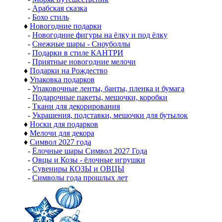
-
Арабская сказка
-
Бохо стиль
♦
Новогодние подарки
-
Новогодние фигуры на ёлку и под ёлку
-
Снежные шары - Сноуболлы
-
Подарки в стиле КАНТРИ
-
Приятные новогодние мелочи
♦
Подарки на Рождество
♦
Упаковка подарков
-
Упаковочные ленты, банты, пленка и бумага
-
Подарочные пакеты, мешочки, коробки
-
Ткани для декорирования
-
Украшения, подставки, мешочки для бутылок
♦
Носки для подарков
♦
Мелочи для декора
♦
Символ 2027 года
-
Ёлочные шары Символ 2027 Года
-
Овцы и Козы - ёлочные игрушки
-
Сувениры КОЗЫ и ОВЦЫ
-
Символы года прошлых лет