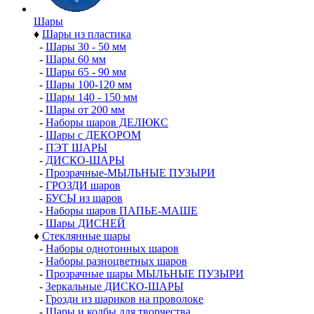
Шары
♦
Шары из пластика
-
Шары 30 - 50 мм
-
Шары 60 мм
-
Шары 65 - 90 мм
-
Шары 100-120 мм
-
Шары 140 - 150 мм
-
Шары от 200 мм
-
Наборы шаров ДЕЛЮКС
-
Шары с ДЕКОРОМ
-
ПЭТ ШАРЫ
-
ДИСКО-ШАРЫ
-
Прозрачные-МЫЛЬНЫЕ ПУЗЫРИ
-
ГРОЗДИ шаров
-
БУСЫ из шаров
-
Наборы шаров ПАПЬЕ-МАШЕ
-
Шары ДИСНЕЙ
♦
Стеклянные шары
-
Наборы однотонных шаров
-
Наборы разноцветных шаров
-
Прозрачные шары МЫЛЬНЫЕ ПУЗЫРИ
-
Зеркальные ДИСКО-ШАРЫ
-
Грозди из шариков на проволоке
-
Шары и колбы для творчества