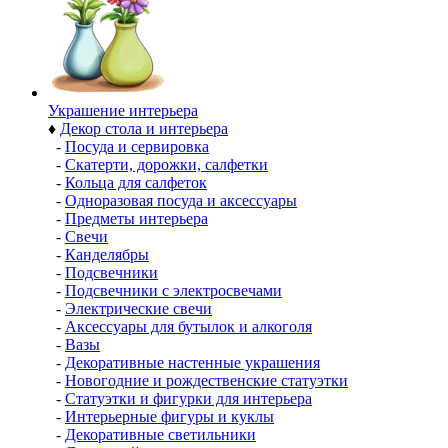
Украшение интерьера
♦
Декор стола и интерьера
-
Посуда и сервировка
-
Скатерти, дорожки, салфетки
-
Кольца для салфеток
-
Одноразовая посуда и аксессуары
-
Предметы интерьера
-
Свечи
-
Канделябры
-
Подсвечники
-
Подсвечники с электросвечами
-
Электрические свечи
-
Аксессуары для бутылок и алкоголя
-
Вазы
-
Декоративные настенные украшения
-
Новогодние и рождественские статуэтки
-
Статуэтки и фигурки для интерьера
-
Интерьерные фигуры и куклы
-
Декоративные светильники