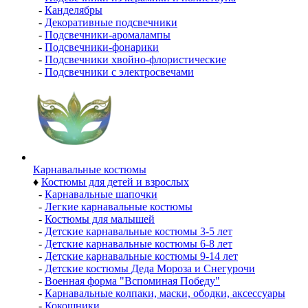
-
Канделябры
-
Декоративные подсвечники
-
Подсвечники-аромалампы
-
Подсвечники-фонарики
-
Подсвечники хвойно-флористические
-
Подсвечники с электросвечами
Карнавальные костюмы
♦
Костюмы для детей и взрослых
-
Карнавальные шапочки
-
Легкие карнавальные костюмы
-
Костюмы для малышей
-
Детские карнавальные костюмы 3-5 лет
-
Детские карнавальные костюмы 6-8 лет
-
Детские карнавальные костюмы 9-14 лет
-
Детские костюмы Деда Мороза и Снегурочи
-
Военная форма "Вспоминая Победу"
-
Карнавальные колпаки, маски, ободки, аксессуары
-
Кокошники