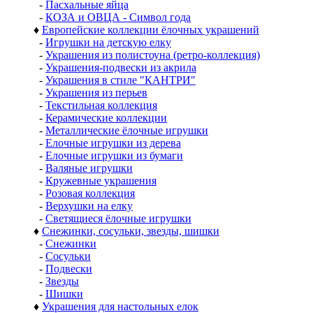
-
Пасхальные яйца
-
КОЗА и ОВЦА - Символ года
♦
Европейские коллекции ёлочных украшений
-
Игрушки на детскую елку
-
Украшения из полистоуна (ретро-коллекция)
-
Украшения-подвески из акрила
-
Украшения в стиле "КАНТРИ"
-
Украшения из перьев
-
Текстильная коллекция
-
Керамические коллекции
-
Металлические ёлочные игрушки
-
Елочные игрушки из дерева
-
Елочные игрушки из бумаги
-
Валяные игрушки
-
Кружевные украшения
-
Розовая коллекция
-
Верхушки на елку
-
Светящиеся ёлочные игрушки
♦
Снежинки, сосульки, звезды, шишки
-
Снежинки
-
Сосульки
-
Подвески
-
Звезды
-
Шишки
♦
Украшения для настольных елок