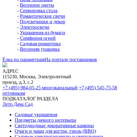
-
Весенние цветы
-
Сервировка стола
-
Романтические свечи
-
Подсвечники и декор
-
Электросвечи
-
Украшения из бумаги
-
Симфония огней
-
Садовая романтика
-
Весенняя упаковка
Ёлка по параметрам
На портале поставщиков
АДРЕС
115230, Москва, Электролитный
проезд, д.3, с.2
+7 (495) 984-05-25
многоканальный
+7 (495) 545-75-58
оптовикам
ПОДКАТАЛОГ РАЗДЕЛА
Лето Дача Сад
Садовые украшения
Предметы дачного интерьера
Светодиодные декоративные камины
Очаги и чаши для костра, гриль (BBQ)
Садовые электрогирлянды и светильники