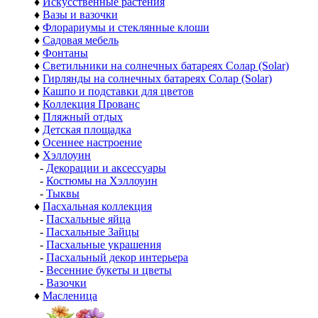
♦
Искусственные растения
♦
Вазы и вазочки
♦
Флорариумы и стеклянные клоши
♦
Садовая мебель
♦
Фонтаны
♦
Светильники на солнечных батареях Солар (Solar)
♦
Гирлянды на солнечных батареях Солар (Solar)
♦
Кашпо и подставки для цветов
♦
Коллекция Прованс
♦
Пляжный отдых
♦
Детская площадка
♦
Осеннее настроение
♦
Хэллоуин
-
Декорации и аксессуары
-
Костюмы на Хэллоуин
-
Тыквы
♦
Пасхальная коллекция
-
Пасхальные яйца
-
Пасхальные Зайцы
-
Пасхальные украшения
-
Пасхальный декор интерьера
-
Весенние букеты и цветы
-
Вазочки
♦
Масленица