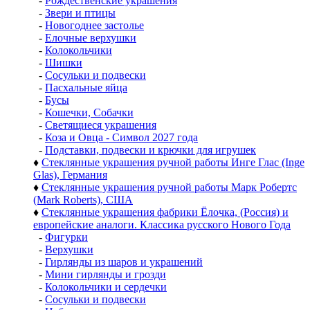
-
Рождественские украшения
-
Звери и птицы
-
Новогоднее застолье
-
Елочные верхушки
-
Колокольчики
-
Шишки
-
Сосульки и подвески
-
Пасхальные яйца
-
Бусы
-
Кошечки, Собачки
-
Светящиеся украшения
-
Коза и Овца - Символ 2027 года
-
Подставки, подвески и крючки для игрушек
♦
Стеклянные украшения ручной работы Инге Глас (Inge
Glas), Германия
♦
Стеклянные украшения ручной работы Марк Робертс
(Mark Roberts), США
♦
Стеклянные украшения фабрики Ёлочка, (Россия) и
европейские аналоги. Классика русского Нового Года
-
Фигурки
-
Верхушки
-
Гирлянды из шаров и украшений
-
Мини гирлянды и грозди
-
Колокольчики и сердечки
-
Сосульки и подвески