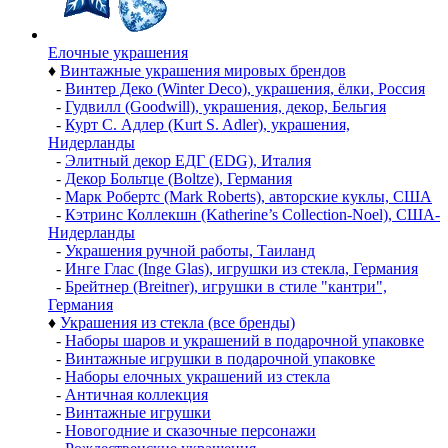
Елочные украшения
♦
Винтажные украшения мировых брендов
-
Винтер Деко (Winter Deco), украшения, ёлки, Россия
-
Гудвилл (Goodwill), украшения, декор, Бельгия
-
Курт С. Адлер (Kurt S. Adler), украшения,
Нидерланды
-
Элитный декор ЕДГ (EDG), Италия
-
Декор Больтце (Boltze), Германия
-
Марк Робертс (Mark Roberts), авторские куклы, США
-
Кэтринс Коллекшн (Katherine’s Collection-Noel), США-
Нидерланды
-
Украшения ручной работы, Таиланд
-
Инге Глас (Inge Glas), игрушки из стекла, Германия
-
Брейтнер (Breitner), игрушки в стиле "кантри",
Германия
♦
Украшения из стекла (все бренды)
-
Наборы шаров и украшений в подарочной упаковке
-
Винтажные игрушки в подарочной упаковке
-
Наборы елочных украшений из стекла
-
Античная коллекция
-
Винтажные игрушки
-
Новогодние и сказочные персонажи