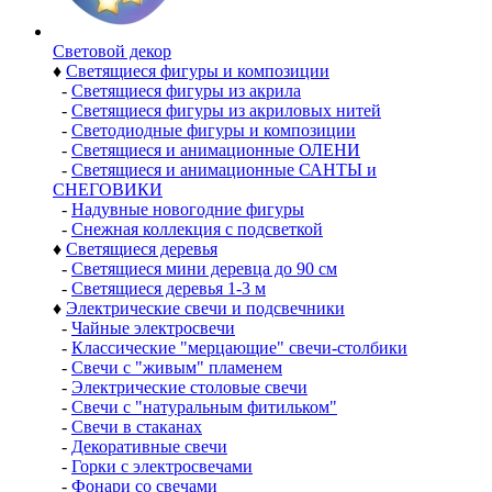
Световой декор
♦
Светящиеся фигуры и композиции
-
Светящиеся фигуры из акрила
-
Светящиеся фигуры из акриловых нитей
-
Светодиодные фигуры и композиции
-
Светящиеся и анимационные ОЛЕНИ
-
Светящиеся и анимационные САНТЫ и
СНЕГОВИКИ
-
Надувные новогодние фигуры
-
Снежная коллекция с подсветкой
♦
Светящиеся деревья
-
Светящиеся мини деревца до 90 см
-
Светящиеся деревья 1-3 м
♦
Электрические свечи и подсвечники
-
Чайные электросвечи
-
Классические "мерцающие" свечи-столбики
-
Свечи с "живым" пламенем
-
Электрические столовые свечи
-
Свечи с "натуральным фитильком"
-
Свечи в стаканах
-
Декоративные свечи
-
Горки с электросвечами
-
Фонари со свечами