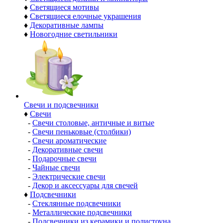
♦
Светящиеся мотивы
♦
Светящиеся елочные украшения
♦
Декоративные лампы
♦
Новогодние светильники
Свечи и подсвечники
♦
Свечи
-
Свечи столовые, античные и витые
-
Свечи пеньковые (столбики)
-
Свечи ароматические
-
Декоративные свечи
-
Подарочные свечи
-
Чайные свечи
-
Электрические свечи
-
Декор и аксессуары для свечей
♦
Подсвечники
-
Стеклянные подсвечники
-
Металлические подсвечники
-
Подсвечники из керамики и полистоуна