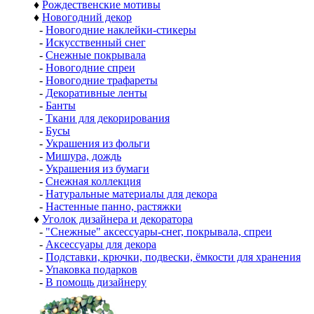
♦
Рождественские мотивы
♦
Новогодний декор
-
Новогодние наклейки-стикеры
-
Искусственный снег
-
Снежные покрывала
-
Новогодние спреи
-
Новогодние трафареты
-
Декоративные ленты
-
Банты
-
Ткани для декорирования
-
Бусы
-
Украшения из фольги
-
Мишура, дождь
-
Украшения из бумаги
-
Снежная коллекция
-
Натуральные материалы для декора
-
Настенные панно, растяжки
♦
Уголок дизайнера и декоратора
-
"Снежные" аксессуары-снег, покрывала, спреи
-
Аксессуары для декора
-
Подставки, крючки, подвески, ёмкости для хранения
-
Упаковка подарков
-
В помощь дизайнеру