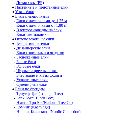
-
Литая хвоя (РЕ)
♦
Настенные и пристенные ёлки
♦
Узкие ёлки
♦
Елки с лампочками
-
Ёлки с лампочками до 1,75 м
-
Ёлки с лампочками от 1,80 м
-
Электрогирлянды на ёлку
-
Ёлки-светильники
♦
Оптоволоконные елки
♦
Декоративные елки
-
Дизайнерские ёлки
-
Ёлки с шишками и ягодами
-
Заснеженные ёлки
-
Белые ёлки
-
Голубые ёлки
-
Чёрные и цветные ёлки
-
Блестящие ёлки из фольги
-
Украшенные ёлки
-
Сувенирные елки
♦
Ёлки по брендам
-
Триумф Три (Triumph Tree)
-
Блэк Бокс (Black Box)
-
Нэшнл Три Ко (National Tree Co)
-
Кэминг (Kaemingk)
-
Нордик Коллекшн (Nordic Collection)