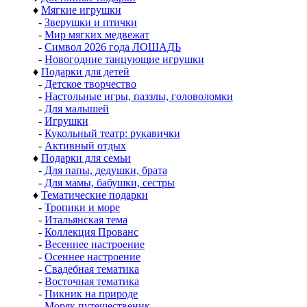
♦
Мягкие игрушки
-
Зверушки и птички
-
Мир мягких медвежат
-
Символ 2026 года ЛОШАДЬ
-
Новогодние танцующие игрушки
♦
Подарки для детей
-
Детское творчество
-
Настольные игры, паззлы, головоломки
-
Для малышей
-
Игрушки
-
Кукольный театр: рукавички
-
Активный отдых
♦
Подарки для семьи
-
Для папы, дедушки, брата
-
Для мамы, бабушки, сестры
♦
Тематические подарки
-
Тропики и море
-
Итальянская тема
-
Коллекция Прованс
-
Весеннее настроение
-
Осеннее настроение
-
Свадебная тематика
-
Восточная тематика
-
Пикник на природе
-
Моряк путешественик