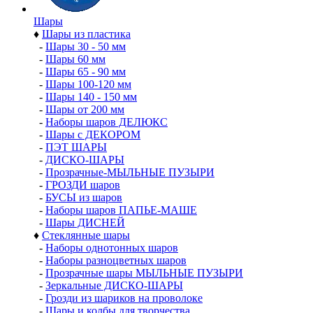
Шары
♦
Шары из пластика
-
Шары 30 - 50 мм
-
Шары 60 мм
-
Шары 65 - 90 мм
-
Шары 100-120 мм
-
Шары 140 - 150 мм
-
Шары от 200 мм
-
Наборы шаров ДЕЛЮКС
-
Шары с ДЕКОРОМ
-
ПЭТ ШАРЫ
-
ДИСКО-ШАРЫ
-
Прозрачные-МЫЛЬНЫЕ ПУЗЫРИ
-
ГРОЗДИ шаров
-
БУСЫ из шаров
-
Наборы шаров ПАПЬЕ-МАШЕ
-
Шары ДИСНЕЙ
♦
Стеклянные шары
-
Наборы однотонных шаров
-
Наборы разноцветных шаров
-
Прозрачные шары МЫЛЬНЫЕ ПУЗЫРИ
-
Зеркальные ДИСКО-ШАРЫ
-
Грозди из шариков на проволоке
-
Шары и колбы для творчества