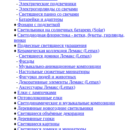
-
Электрические подсвечники
-
Электрогирлянды со свечами
-
Светящиеся панно со свечами
-
Батарейки и адаптеры
♦
Фонари с подсветкой
♦
Светильники на солнечных батареях (Solar)
♦
Светодиодная флористика - ветки, букеты, гирлянды,
венки
♦
Подвесные светящиеся украшения
♦
Керамическая коллекция Лемакс (Lemax)
-
Светящиеся домики Лемакс (Lemax)
-
Фасады
-
Музыкально-анимационные композиции
-
Настольные сюжетные миниатюры
-
Фигурки людей и животных
-
Декоративные элементы Лемакс (Lemax)
-
Аксессуары Лемакс (Lemax)
♦
Елки с лампочками
♦
Оптоволоконные елки
♦
Светодинамические и музыкальные композиции
♦
Деревянные новогодние светильники
♦
Светящиеся объёмные декорации
♦
Деревянные горки
♦
Светящиеся картины
♦
Светящиеся домики и миниатюры