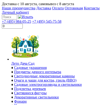
Доставка с
10 августа
, самовывоз с
8 августа
Наши преимущества
Доставка
Оплата
Оптовикам
Контакты
Личный кабинет
+7 (495) 984-05-25
+7 (495) 545-75-58
Лето Дача Сад
♦
Садовые украшения
♦
Предметы дачного интерьера
♦
Светодиодные декоративные камины
♦
Очаги и чаши для костра, гриль (BBQ)
♦
Садовые электрогирлянды и светильники
♦
Подсветка деревьев
♦
Светящиеся фигуры
♦
Декоративные светильники
♦
Фонари