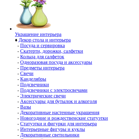
Украшение интерьера
♦
Декор стола и интерьера
-
Посуда и сервировка
-
Скатерти, дорожки, салфетки
-
Кольца для салфеток
-
Одноразовая посуда и аксессуары
-
Предметы интерьера
-
Свечи
-
Канделябры
-
Подсвечники
-
Подсвечники с электросвечами
-
Электрические свечи
-
Аксессуары для бутылок и алкоголя
-
Вазы
-
Декоративные настенные украшения
-
Новогодние и рождественские статуэтки
-
Статуэтки и фигурки для интерьера
-
Интерьерные фигуры и куклы
-
Декоративные светильники