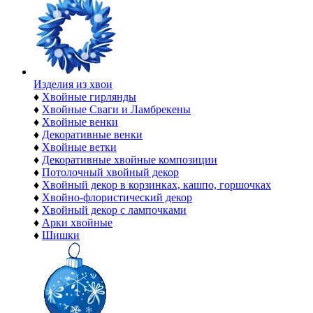
Изделия из хвои
♦
Хвойные гирлянды
♦
Хвойные Сваги и Ламбрекены
♦
Хвойные венки
♦
Декоративные венки
♦
Хвойные ветки
♦
Декоративные хвойные композиции
♦
Потолочный хвойный декор
♦
Хвойный декор в корзинках, кашпо, горшочках
♦
Хвойно-флористический декор
♦
Хвойный декор с лампочками
♦
Арки хвойные
♦
Шишки