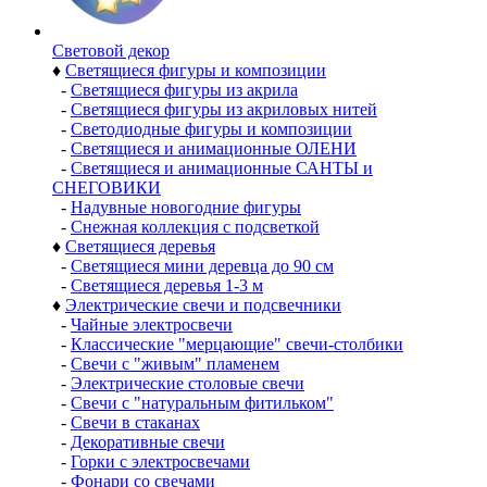
Световой декор
♦
Светящиеся фигуры и композиции
-
Светящиеся фигуры из акрила
-
Светящиеся фигуры из акриловых нитей
-
Светодиодные фигуры и композиции
-
Светящиеся и анимационные ОЛЕНИ
-
Светящиеся и анимационные САНТЫ и
СНЕГОВИКИ
-
Надувные новогодние фигуры
-
Снежная коллекция с подсветкой
♦
Светящиеся деревья
-
Светящиеся мини деревца до 90 см
-
Светящиеся деревья 1-3 м
♦
Электрические свечи и подсвечники
-
Чайные электросвечи
-
Классические "мерцающие" свечи-столбики
-
Свечи с "живым" пламенем
-
Электрические столовые свечи
-
Свечи с "натуральным фитильком"
-
Свечи в стаканах
-
Декоративные свечи
-
Горки с электросвечами
-
Фонари со свечами