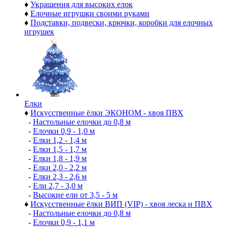
♦
Украшения для высоких елок
♦
Елочные игрушки своими руками
♦
Подставки, подвески, крючки, коробки для елочных
игрушек
Елки
♦
Искусственные ёлки ЭКОНОМ - хвоя ПВХ
-
Настольные елочки до 0,8 м
-
Елочки 0,9 - 1,0 м
-
Елки 1,2 - 1,4 м
-
Елки 1,5 - 1,7 м
-
Елки 1,8 - 1,9 м
-
Елки 2,0 - 2,2 м
-
Елки 2,3 - 2,6 м
-
Ели 2,7 - 3,0 м
-
Высокие ели от 3,5 - 5 м
♦
Искусственные ёлки ВИП (VIP) - хвоя леска и ПВХ
-
Настольные елочки до 0,8 м
-
Елочки 0,9 - 1,1 м