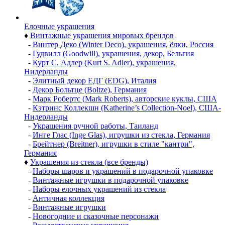
Елочные украшения
♦
Винтажные украшения мировых брендов
-
Винтер Деко (Winter Deco), украшения, ёлки, Россия
-
Гудвилл (Goodwill), украшения, декор, Бельгия
-
Курт С. Адлер (Kurt S. Adler), украшения,
Нидерланды
-
Элитный декор ЕДГ (EDG), Италия
-
Декор Больтце (Boltze), Германия
-
Марк Робертс (Mark Roberts), авторские куклы, США
-
Кэтринс Коллекшн (Katherine’s Collection-Noel), США-
Нидерланды
-
Украшения ручной работы, Таиланд
-
Инге Глас (Inge Glas), игрушки из стекла, Германия
-
Брейтнер (Breitner), игрушки в стиле "кантри",
Германия
♦
Украшения из стекла (все бренды)
-
Наборы шаров и украшений в подарочной упаковке
-
Винтажные игрушки в подарочной упаковке
-
Наборы елочных украшений из стекла
-
Античная коллекция
-
Винтажные игрушки
-
Новогодние и сказочные персонажи