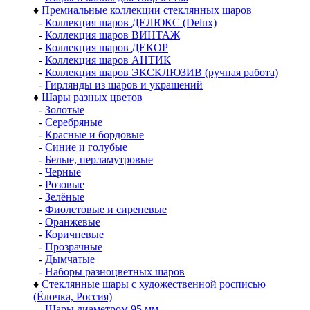
♦
Премиальные коллекции стеклянных шаров
-
Коллекция шаров ДЕЛЮКС (Delux)
-
Коллекция шаров ВИНТАЖ
-
Коллекция шаров ДЕКОР
-
Коллекция шаров АНТИК
-
Коллекция шаров ЭКСКЛЮЗИВ (ручная работа)
-
Гирлянды из шаров и украшений
♦
Шары разных цветов
-
Золотые
-
Серебряные
-
Красные и бордовые
-
Синие и голубые
-
Белые, перламутровые
-
Черные
-
Розовые
-
Зелёные
-
Фиолетовые и сиреневые
-
Оранжевые
-
Коричневые
-
Прозрачные
-
Дымчатые
-
Наборы разноцветных шаров
♦
Стеклянные шары с художественной росписью
(Ёлочка, Россия)
-
Шары диаметром 95 мм