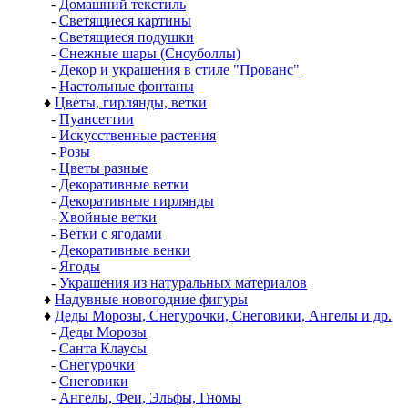
-
Домашний текстиль
-
Светящиеся картины
-
Светящиеся подушки
-
Снежные шары (Сноуболлы)
-
Декор и украшения в стиле "Прованс"
-
Настольные фонтаны
♦
Цветы, гирлянды, ветки
-
Пуансеттии
-
Искусственные растения
-
Розы
-
Цветы разные
-
Декоративные ветки
-
Декоративные гирлянды
-
Хвойные ветки
-
Ветки с ягодами
-
Декоративные венки
-
Ягоды
-
Украшения из натуральных материалов
♦
Надувные новогодние фигуры
♦
Деды Морозы, Снегурочки, Снеговики, Ангелы и др.
-
Деды Морозы
-
Санта Клаусы
-
Снегурочки
-
Снеговики
-
Ангелы, Феи, Эльфы, Гномы