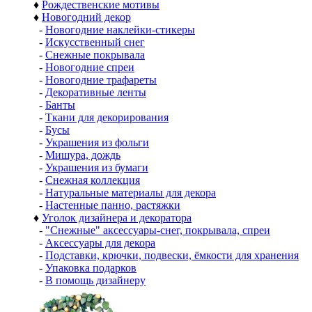
♦
Рождественские мотивы
♦
Новогодний декор
-
Новогодние наклейки-стикеры
-
Искусственный снег
-
Снежные покрывала
-
Новогодние спреи
-
Новогодние трафареты
-
Декоративные ленты
-
Банты
-
Ткани для декорирования
-
Бусы
-
Украшения из фольги
-
Мишура, дождь
-
Украшения из бумаги
-
Снежная коллекция
-
Натуральные материалы для декора
-
Настенные панно, растяжки
♦
Уголок дизайнера и декоратора
-
"Снежные" аксессуары-снег, покрывала, спреи
-
Аксессуары для декора
-
Подставки, крючки, подвески, ёмкости для хранения
-
Упаковка подарков
-
В помощь дизайнеру