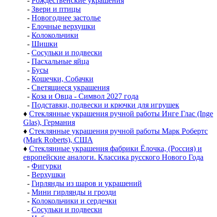
-
Рождественские украшения
-
Звери и птицы
-
Новогоднее застолье
-
Елочные верхушки
-
Колокольчики
-
Шишки
-
Сосульки и подвески
-
Пасхальные яйца
-
Бусы
-
Кошечки, Собачки
-
Светящиеся украшения
-
Коза и Овца - Символ 2027 года
-
Подставки, подвески и крючки для игрушек
♦
Стеклянные украшения ручной работы Инге Глас (Inge
Glas), Германия
♦
Стеклянные украшения ручной работы Марк Робертс
(Mark Roberts), США
♦
Стеклянные украшения фабрики Ёлочка, (Россия) и
европейские аналоги. Классика русского Нового Года
-
Фигурки
-
Верхушки
-
Гирлянды из шаров и украшений
-
Мини гирлянды и грозди
-
Колокольчики и сердечки
-
Сосульки и подвески