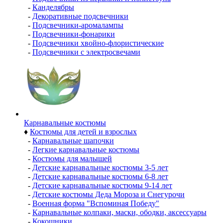
-
Канделябры
-
Декоративные подсвечники
-
Подсвечники-аромалампы
-
Подсвечники-фонарики
-
Подсвечники хвойно-флористические
-
Подсвечники с электросвечами
Карнавальные костюмы
♦
Костюмы для детей и взрослых
-
Карнавальные шапочки
-
Легкие карнавальные костюмы
-
Костюмы для малышей
-
Детские карнавальные костюмы 3-5 лет
-
Детские карнавальные костюмы 6-8 лет
-
Детские карнавальные костюмы 9-14 лет
-
Детские костюмы Деда Мороза и Снегурочи
-
Военная форма "Вспоминая Победу"
-
Карнавальные колпаки, маски, ободки, аксессуары
-
Кокошники