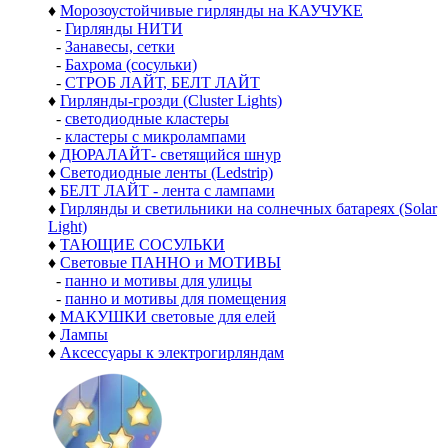
♦
Морозоустойчивые гирлянды на КАУЧУКЕ
-
Гирлянды НИТИ
-
Занавесы, сетки
-
Бахрома (сосульки)
-
СТРОБ ЛАЙТ, БЕЛТ ЛАЙТ
♦
Гирлянды-грозди (Cluster Lights)
-
светодиодные кластеры
-
кластеры с микролампами
♦
ДЮРАЛАЙТ- светящийся шнур
♦
Светодиодные ленты (Ledstrip)
♦
БЕЛТ ЛАЙТ - лента с лампами
♦
Гирлянды и светильники на солнечных батареях (Solar
Light)
♦
ТАЮЩИЕ СОСУЛЬКИ
♦
Световые ПАННО и МОТИВЫ
-
панно и мотивы для улицы
-
панно и мотивы для помещения
♦
МАКУШКИ световые для елей
♦
Лампы
♦
Аксессуары к электрогирляндам