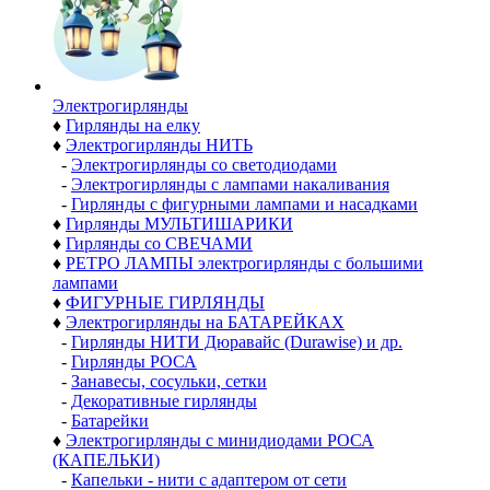
Электро­гирлянды
♦
Гирлянды на елку
♦
Электрогирлянды НИТЬ
-
Электрогирлянды со светодиодами
-
Электрогирлянды с лампами накаливания
-
Гирлянды с фигурными лампами и насадками
♦
Гирлянды МУЛЬТИШАРИКИ
♦
Гирлянды со СВЕЧАМИ
♦
РЕТРО ЛАМПЫ электрогирлянды с большими
лампами
♦
ФИГУРНЫЕ ГИРЛЯНДЫ
♦
Электрогирлянды на БАТАРЕЙКАХ
-
Гирлянды НИТИ Дюравайс (Durawise) и др.
-
Гирлянды РОСА
-
Занавесы, сосульки, сетки
-
Декоративные гирлянды
-
Батарейки
♦
Электрогирлянды с минидиодами РОСА
(КАПЕЛЬКИ)
-
Капельки - нити с адаптером от сети