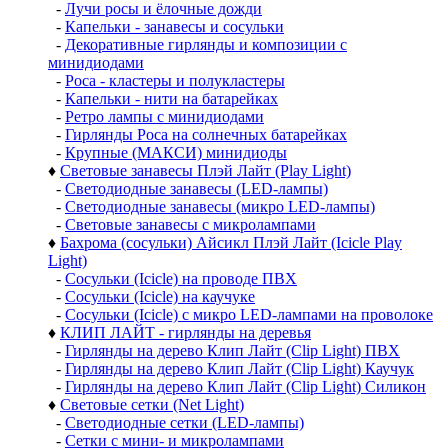
-
Лучи росы и ёлочные дожди
-
Капельки - занавесы и сосульки
-
Декоративные гирлянды и композиции с
минидиодами
-
Роса - кластеры и полукластеры
-
Капельки - нити на батарейках
-
Ретро лампы с минидиодами
-
Гирлянды Роса на солнечных батарейках
-
Крупные (МАКСИ) минидиоды
♦
Световые занавесы Плэй Лайт (Play Light)
-
Светодиодные занавесы (LED-лампы)
-
Светодиодные занавесы (микро LED-лампы)
-
Световые занавесы с микролампами
♦
Бахрома (сосульки) Айсикл Плэй Лайт (Icicle Play
Light)
-
Сосульки (Icicle) на проводе ПВХ
-
Сосульки (Icicle) на каучуке
-
Сосульки (Icicle) с микро LED-лампами на проволоке
♦
КЛИП ЛАЙТ - гирлянды на деревья
-
Гирлянды на дерево Клип Лайт (Clip Light) ПВХ
-
Гирлянды на дерево Клип Лайт (Clip Light) Каучук
-
Гирлянды на дерево Клип Лайт (Clip Light) Силикон
♦
Световые сетки (Net Light)
-
Светодиодные сетки (LED-лампы)
-
Сетки с мини- и микролампами