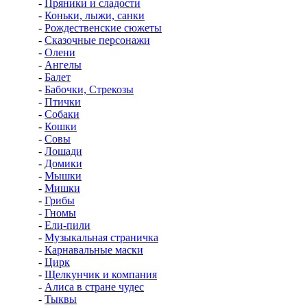
-
Пряники и сладости
-
Коньки, лыжи, санки
-
Рождественские сюжеты
-
Сказочные персонажи
-
Олени
-
Ангелы
-
Балет
-
Бабочки, Стрекозы
-
Птички
-
Собаки
-
Кошки
-
Совы
-
Лошади
-
Домики
-
Мышки
-
Мишки
-
Грибы
-
Гномы
-
Ели-пили
-
Музыкальная страничка
-
Карнавальные маски
-
Цирк
-
Щелкунчик и компания
-
Алиса в стране чудес
-
Тыквы