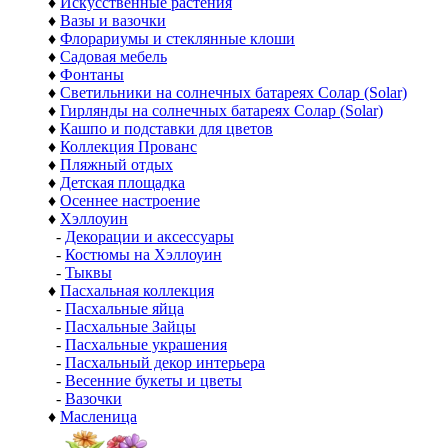
♦
Искусственные растения
♦
Вазы и вазочки
♦
Флорариумы и стеклянные клоши
♦
Садовая мебель
♦
Фонтаны
♦
Светильники на солнечных батареях Солар (Solar)
♦
Гирлянды на солнечных батареях Солар (Solar)
♦
Кашпо и подставки для цветов
♦
Коллекция Прованс
♦
Пляжный отдых
♦
Детская площадка
♦
Осеннее настроение
♦
Хэллоуин
-
Декорации и аксессуары
-
Костюмы на Хэллоуин
-
Тыквы
♦
Пасхальная коллекция
-
Пасхальные яйца
-
Пасхальные Зайцы
-
Пасхальные украшения
-
Пасхальный декор интерьера
-
Весенние букеты и цветы
-
Вазочки
♦
Масленица