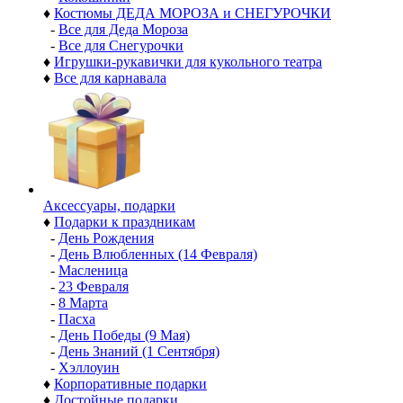
♦
Костюмы ДЕДА МОРОЗА и СНЕГУРОЧКИ
-
Все для Деда Мороза
-
Все для Снегурочки
♦
Игрушки-рукавички для кукольного театра
♦
Все для карнавала
Аксессуары, подарки
♦
Подарки к праздникам
-
День Рождения
-
День Влюбленных (14 Февраля)
-
Масленица
-
23 Февраля
-
8 Марта
-
Пасха
-
День Победы (9 Мая)
-
День Знаний (1 Сентября)
-
Хэллоуин
♦
Корпоративные подарки
♦
Достойные подарки