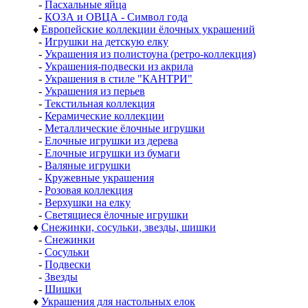
-
Пасхальные яйца
-
КОЗА и ОВЦА - Символ года
♦
Европейские коллекции ёлочных украшений
-
Игрушки на детскую елку
-
Украшения из полистоуна (ретро-коллекция)
-
Украшения-подвески из акрила
-
Украшения в стиле "КАНТРИ"
-
Украшения из перьев
-
Текстильная коллекция
-
Керамические коллекции
-
Металлические ёлочные игрушки
-
Елочные игрушки из дерева
-
Елочные игрушки из бумаги
-
Валяные игрушки
-
Кружевные украшения
-
Розовая коллекция
-
Верхушки на елку
-
Светящиеся ёлочные игрушки
♦
Снежинки, сосульки, звезды, шишки
-
Снежинки
-
Сосульки
-
Подвески
-
Звезды
-
Шишки
♦
Украшения для настольных елок