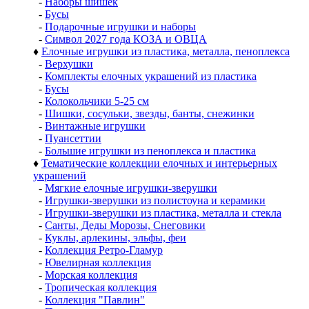
-
Наборы шишек
-
Бусы
-
Подарочные игрушки и наборы
-
Символ 2027 года КОЗА и ОВЦА
♦
Елочные игрушки из пластика, металла, пеноплекса
-
Верхушки
-
Комплекты елочных украшений из пластика
-
Бусы
-
Колокольчики 5-25 см
-
Шишки, сосульки, звезды, банты, снежинки
-
Винтажные игрушки
-
Пуансеттии
-
Большие игрушки из пеноплекса и пластика
♦
Тематические коллекции елочных и интерьерных
украшений
-
Мягкие елочные игрушки-зверушки
-
Игрушки-зверушки из полистоуна и керамики
-
Игрушки-зверушки из пластика, металла и стекла
-
Санты, Деды Морозы, Снеговики
-
Куклы, арлекины, эльфы, феи
-
Коллекция Ретро-Гламур
-
Ювелирная коллекция
-
Морская коллекция
-
Тропическая коллекция
-
Коллекция "Павлин"