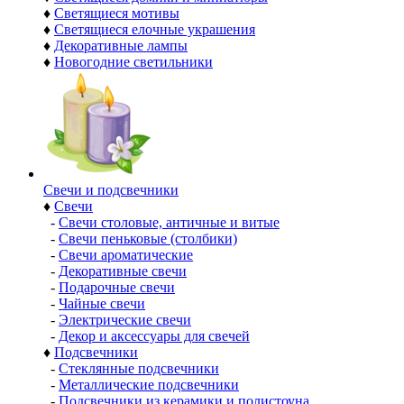
♦
Светящиеся мотивы
♦
Светящиеся елочные украшения
♦
Декоративные лампы
♦
Новогодние светильники
Свечи и подсвечники
♦
Свечи
-
Свечи столовые, античные и витые
-
Свечи пеньковые (столбики)
-
Свечи ароматические
-
Декоративные свечи
-
Подарочные свечи
-
Чайные свечи
-
Электрические свечи
-
Декор и аксессуары для свечей
♦
Подсвечники
-
Стеклянные подсвечники
-
Металлические подсвечники
-
Подсвечники из керамики и полистоуна