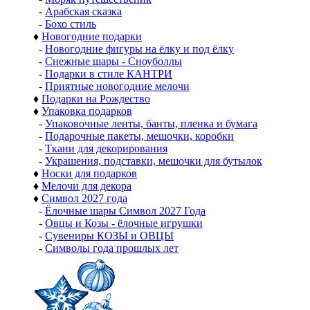
-
Арабская сказка
-
Бохо стиль
♦
Новогодние подарки
-
Новогодние фигуры на ёлку и под ёлку
-
Снежные шары - Сноуболлы
-
Подарки в стиле КАНТРИ
-
Приятные новогодние мелочи
♦
Подарки на Рождество
♦
Упаковка подарков
-
Упаковочные ленты, банты, пленка и бумага
-
Подарочные пакеты, мешочки, коробки
-
Ткани для декорирования
-
Украшения, подставки, мешочки для бутылок
♦
Носки для подарков
♦
Мелочи для декора
♦
Символ 2027 года
-
Ёлочные шары Символ 2027 Года
-
Овцы и Козы - ёлочные игрушки
-
Сувениры КОЗЫ и ОВЦЫ
-
Символы года прошлых лет