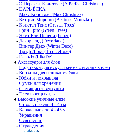
-
Э Перфект Кристмас (A Perfect Christmas)
-
ЦАРЬ ЁЛКА
-
Макс Кристмас (Max Christmas)
-
Беатрис Морозко (Beatrees Morozko)
-
Кристал Трис (Crystal Trees)
-
Грин Трис (Green Trees)
-
Элит Ели Пенери (Peneri)
-
Декорленд (Decorland)
-
Винтер Деко (Winter Deco)
-
ТриДеЛюкс (TreeDeLuxe)
-
ЁлкаДэ (ElkaDe)
♦
Аксессуары для ёлок
-
Подставки для искусственных и живых елей
-
Корзины для основания ёлки
-
Юбки и покрывала
-
Сумки для хранения
-
Светящиеся верхушки
-
Электрогирлянды
♦
Высокие уличные ёлки
-
Ствольные ели 4 - 45 м
-
Каркасные ели 4 - 45 м
-
Украшения
-
Освещение
-
Ограждения