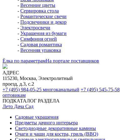
-
Весенние цветы
-
Сервировка стола
-
Романтические свечи
-
Подсвечники и декор
-
Электросвечи
-
Украшения из бумаги
-
Симфония огней
-
Садовая романтика
-
Весенняя упаковка
Ёлка по параметрам
На портале поставщиков
АДРЕС
115230, Москва, Электролитный
проезд, д.3, с.2
+7 (495) 984-05-25
многоканальный
+7 (495) 545-75-58
оптовикам
ПОДКАТАЛОГ РАЗДЕЛА
Лето Дача Сад
Садовые украшения
Предметы дачного интерьера
Светодиодные декоративные камины
Очаги и чаши для костра, гриль (BBQ)
Садовые электрогирлянды и светильники